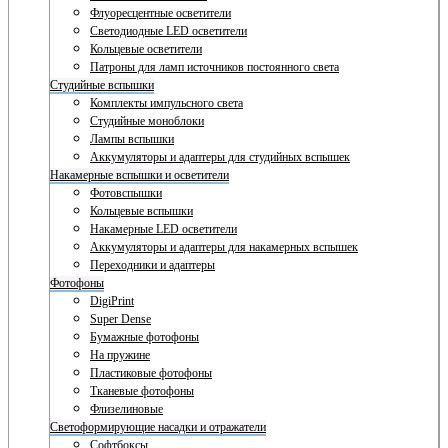
Флуоресцентные осветители
Светодиодные LED осветители
Кольцевые осветители
Патроны для ламп источников постоянного света
Студийные вспышки
Комплекты импульсного света
Студийные моноблоки
Лампы вспышки
Аккумуляторы и адаптеры для студийных вспышек
Накамерные вспышки и осветители
Фотовспышки
Кольцевые вспышки
Накамерные LED осветители
Аккумуляторы и адаптеры для накамерных вспышек
Переходники и адаптеры
Фотофоны
DigiPrint
Super Dense
Бумажные фотофоны
На пружине
Пластиковые фотофоны
Тканевые фотофоны
Флизелиновые
Светоформирующие насадки и отражатели
Софтбоксы