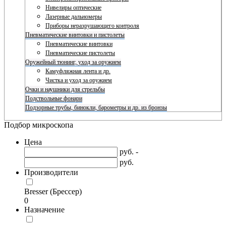
Нивелиры оптические
Лазерные дальномеры
Приборы неразрушающего контроля
Пневматические винтовки и пистолеты
Пневматические винтовки
Пневматические пистолеты
Оружейный тюнинг, уход за оружием
Камуфляжная лента и др.
Чистка и уход за оружием
Очки и наушники для стрельбы
Подствольные фонари
Подзорные трубы, бинокли, барометры и др. из бронзы
Подбор микроскопа
Цена
руб. -
руб.
Производители
Bresser (Брессер)
0
Назначение