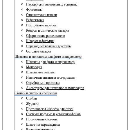
Насадки для накамерных вспышек
Фотозонты
Отражатели и панели
Рефлекторы
Портретные тарелки
Конусы и оптические насадки
Сферические рассеиватели
Шторки и фильтры
Переходные кольца и адаптеры
Сотовые насадки
Штативы и моноподы для фото и видеокамер
Штативы для фото и видеокамер
Моноподы
Штативные головы
Наплечные штативы и стедикамы
Струбцины и присоски
Аксессуары для штативов и моноподов
Стойки и системы крепления
Стойки
Журавли
Противовесы и колеса для стоек
Системы подъема и установки фонов
Потолочные системы
Штанги и перекладины
Распорки автополы