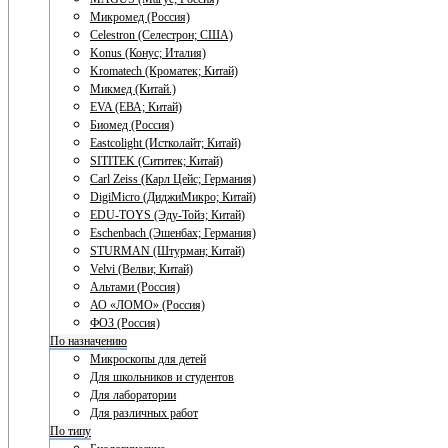
Микромед (Россия)
Celestron (Селестрон; США)
Konus (Конус; Италия)
Kromatech (Кроматек; Китай)
Микмед (Китай.)
EVA (ЕВА; Китай)
Биомед (Россия)
Eastcolight (Истколайт; Китай)
SITITEK (Сититек; Китай)
Carl Zeiss (Карл Цейс; Германия)
DigiMicro (ДиджиМикро; Китай)
EDU-TOYS (Эду-Тойз; Китай)
Eschenbach (Эшенбах; Германия)
STURMAN (Штурман; Китай)
Velvi (Велви; Китай)
Альтами (Россия)
АО «ЛОМО» (Россия)
ФОЗ (Россия)
По назначению
Микроскопы для детей
Для школьников и студентов
Для лаборатории
Для различных работ
По типу