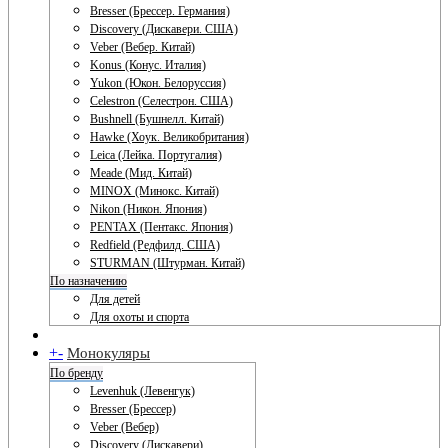
Bresser (Брессер. Германия)
Discovery (Дискавери. США)
Veber (Вебер. Китай)
Konus (Конус. Италия)
Yukon (Юкон. Белоруссия)
Celestron (Селестрон. США)
Bushnell (Бушнелл. Китай)
Hawke (Хоук. Великобритания)
Leica (Лейка. Португалия)
Meade (Мид. Китай)
MINOX (Минокс. Китай)
Nikon (Никон. Япония)
PENTAX (Пентакс. Япония)
Redfield (Редфилд. США)
STURMAN (Штурман. Китай)
По назначению
Для детей
Для охоты и спорта
+
-
Монокуляры
По бренду
Levenhuk (Левенгук)
Bresser (Брессер)
Veber (Вебер)
Discovery (Дискавери)