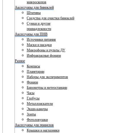
микроскопов
Аксессуары для биноклей
Штативы
Средства для очистки биноклей
Сумки и другие
принадлежности
Аксессуары для ПНВ
Источники питания
Маски и насадки
Микрофоны и пульты ДУ
Инфракрасные фонари
Разное
Компасы
Планетарии
Наборы для экспериментов
Фонари
Барометры и метеостанции
Часы
Глобусы
Металлоискатели
Экшн-камеры
Зонты
Фотоловушки
Аксессуары для прицелов
Крышки и наглазники