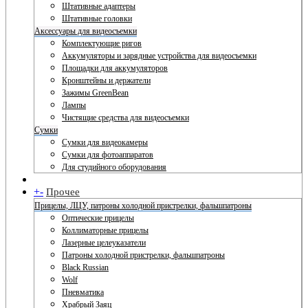
Штативные адаптеры
Штативные головки
Аксессуары для видеосъемки
Комплектующие ригов
Аккумуляторы и зарядные устройства для видеосъемки
Площадки для аккумуляторов
Кронштейны и держатели
Зажимы GreenBean
Лампы
Чистящие средства для видеосъемки
Сумки
Сумки для видеокамеры
Сумки для фотоаппаратов
Для студийного оборудования
+
-
Прочее
Прицелы, ЛЦУ, патроны холодной пристрелки, фальшпатроны
Оптические прицелы
Коллиматорные прицелы
Лазерные целеуказатели
Патроны холодной пристрелки, фальшпатроны
Black Russian
Wolf
Пневматика
Храбрый Заяц