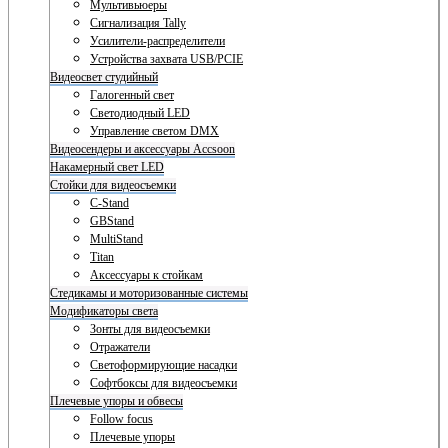
Мультивьюеры
Сигнализация Tally
Усилители-распределители
Устройства захвата USB/PCIE
Видеосвет студийный
Галогенный свет
Светодиодный LED
Управление светом DMX
Видеосендеры и аксессуары Accsoon
Накамерный свет LED
Стойки для видеосъемки
C-Stand
GBStand
MultiStand
Titan
Аксессуары к стойкам
Стедикамы и моторизованные системы
Модификаторы света
Зонты для видеосъемки
Отражатели
Светоформирующие насадки
Софтбоксы для видеосъемки
Плечевые упоры и обвесы
Follow focus
Плечевые упоры