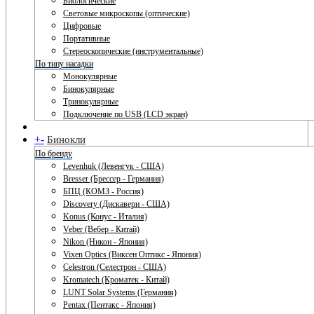
Биологические
Световые микроскопы (оптические)
Цифровые
Портативные
Стереоскопические (инструментальные)
По типу насадки
Монокулярные
Бинокулярные
Тринокулярные
Подключение по USB (LCD экран)
+
-
Бинокли
По бренду
Levenhuk (Левенгук - США)
Bresser (Брессер - Германия)
БПЦ (КОМЗ - Россия)
Discovery (Дискавери - США)
Konus (Конус - Италия)
Veber (Вебер - Китай)
Nikon (Никон - Япония)
Vixen Optics (Виксен Оптикс - Япония)
Celestron (Селестрон - США)
Kromatech (Кроматек - Китай)
LUNT Solar Systems (Германия)
Pentax (Пентакс - Япония)