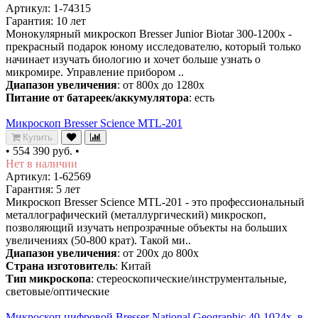
Артикул: 1-74315
Гарантия: 10 лет
Монокулярный микроскоп Bresser Junior Biotar 300-1200x -
прекрасный подарок юному исследователю, который только
начинает изучать биологию и хочет больше узнать о
микромире. Управление прибором ..
Диапазон увеличения
: от 800х до 1280х
Питание от батареек/аккумулятора
: есть
Микроскоп Bresser Science MTL-201
Купить
•
554 390 руб.
•
Нет в наличии
Артикул: 1-62569
Гарантия: 5 лет
Микроскоп Bresser Science MTL-201 - это профессиональный
металлографический (металлургический) микроскоп,
позволяющий изучать непрозрачные объекты на больших
увеличениях (50-800 крат). Такой ми..
Диапазон увеличения
: от 200х до 800х
Страна изготовитель
: Китай
Тип микроскопа
: стереоскопические/инструментальные,
световые/оптические
Микроскоп цифровой Bresser National Geographic 40-1024x, в