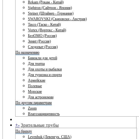
Rekam (Рекам - Китай)
Sightron (Сайтрон - Япония)
Steiner (Штайнер - Германия)
SWAROVSKI (Сваровски - Австрия)
Tasco (Таско - Китай)
Vortex (Вортекс - Китай)
БелОМО (Россия)
Зенит (Россия)
Следопыт (Россия)
По назначению
Бинокли для детей
Для театра
Для охоты и рыбалки
Для туризма и спорта
Армейские
Полевые
Морские
Для астрономии
По другим параметрам
Zoom
Влагозащищенность
+
-
Зрительные трубы
По бренду
Levenhuk (Левенгук. США)