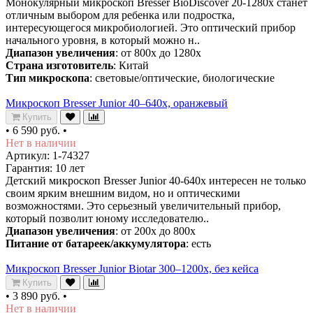
Монокулярный микроскоп Bresser BioDiscover 20-1280x станет
отличным выбором для ребенка или подростка,
интересующегося микробиологией. Это оптический прибор
начального уровня, в который можно н..
Диапазон увеличения
: от 800х до 1280х
Страна изготовитель
: Китай
Тип микроскопа
: световые/оптические, биологические
Микроскоп Bresser Junior 40–640x, оранжевый
Купить
•
6 590 руб.
•
Нет в наличии
Артикул: 1-74327
Гарантия: 10 лет
Детский микроскоп Bresser Junior 40-640x интересен не только
своим ярким внешним видом, но и оптическими
возможностями. Это серьезный увеличительный прибор,
который позволит юному исследователю..
Диапазон увеличения
: от 200х до 800х
Питание от батареек/аккумулятора
: есть
Микроскоп Bresser Junior Biotar 300–1200x, без кейса
Купить
•
3 890 руб.
•
Нет в наличии