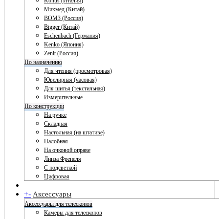
Konus (Италия)
Микмед (Китай)
ВОМЗ (Россия)
Bigger (Китай)
Eschenbach (Германия)
Kenko (Япония)
Zenit (Россия)
По назначению
Для чтения (просмотровая)
Ювелирная (часовая)
Для шитья (текстильная)
Измерительные
По конструкции
На ручке
Складная
Настольная (на штативе)
Налобная
На очковой оправе
Линза Френеля
С подсветкой
Цифровая
+
-
Аксессуары
Аксессуары для телескопов
Камеры для телескопов