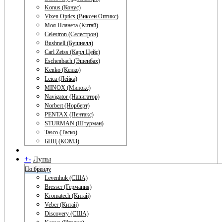
Konus (Конус)
Vixen Optics (Виксен Оптикс)
Моя Планета (Китай)
Celestron (Селестрон)
Bushnell (Бушнелл)
Carl Zeiss (Карл Цейс)
Eschenbach (Эшенбах)
Kenko (Кенко)
Leica (Лейка)
MINOX (Минокс)
Navigator (Навигатор)
Norbert (Норберт)
PENTAX (Пентакс)
STURMAN (Штурман)
Tasco (Таско)
БПЦ (КОМЗ)
+
-
Лупы
По бренду
Levenhuk (США)
Bresser (Германия)
Kromatech (Китай)
Veber (Китай)
Discovery (США)