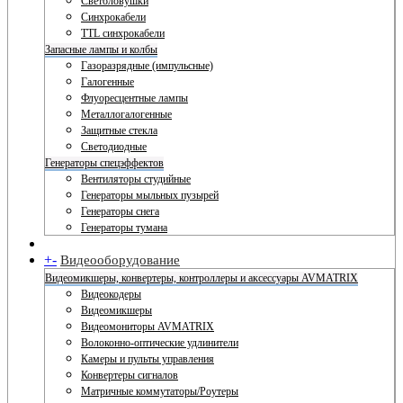
Светоловушки
Синхрокабели
TTL синхрокабели
Запасные лампы и колбы
Газоразрядные (импульсные)
Галогенные
Флуоресцентные лампы
Металлогалогенные
Защитные стекла
Светодиодные
Генераторы спецэффектов
Вентиляторы студийные
Генераторы мыльных пузырей
Генераторы снега
Генераторы тумана
+
-
Видеооборудование
Видеомикшеры, конвертеры, контроллеры и аксессуары AVMATRIX
Видеокодеры
Видеомикшеры
Видеомониторы AVMATRIX
Волоконно-оптические удлинители
Камеры и пульты управления
Конвертеры сигналов
Матричные коммутаторы/Роутеры