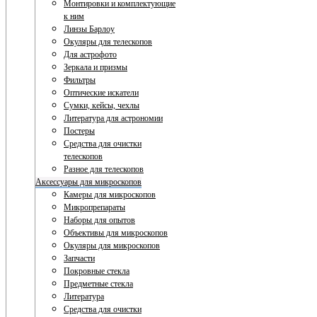
Монтировки и комплектующие
к ним
Линзы Барлоу
Окуляры для телескопов
Для астрофото
Зеркала и призмы
Фильтры
Оптические искатели
Сумки, кейсы, чехлы
Литература для астрономии
Постеры
Средства для очистки
телескопов
Разное для телескопов
Аксессуары для микроскопов
Камеры для микроскопов
Микропрепараты
Наборы для опытов
Объективы для микроскопов
Окуляры для микроскопов
Запчасти
Покровные стекла
Предметные стекла
Литература
Средства для очистки