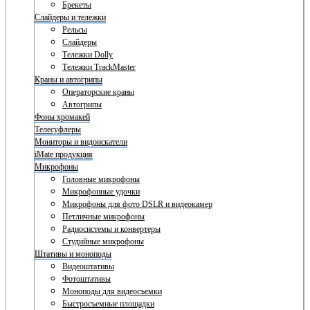
Брекеты
Слайдеры и тележки
Рельсы
Слайдеры
Тележки Dolly
Тележки TrackMaster
Краны и автогрипы
Операторские краны
Автогрипы
Фоны хромакей
Телесуфлеры
Мониторы и видоискатели
iMate продукция
Микрофоны
Головные микрофоны
Микрофонные удочки
Микрофоны для фото DSLR и видеокамер
Петличные микрофоны
Радиосистемы и конвертеры
Студийные микрофоны
Штативы и моноподы
Видеоштативы
Фотоштативы
Моноподы для видеосъемки
Быстросъемные площадки