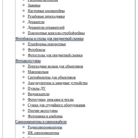
Зажимы
Настенные кронштейны
Резьбовые переходники
Держатели
Держатели отражателей
Поворотные консоли-стробофреймы
Фотобоксы и столы для предметной съемки
Платформы поворотные
Фотобоксы
Фотостолы для предметной съемки
Фотоаксессуары
Переходные кольца для объективов
Макрокольца
Светофильтры для объективов
Аккумуляторы и зарядные устройства
Пульты ДУ
Видоискатели
Фотосумки, рюкзаки и чехлы
Сумки для студийного оборудования
Прочие аксессуары
Фоторамки и альбомы
Синхронизаторы и синхрокабели
Радиосинхронизаторы
ИК синхронизаторы