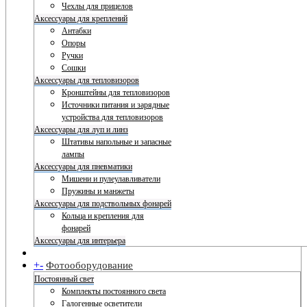
Чехлы для прицелов
Аксессуары для креплений
Антабки
Опоры
Ручки
Сошки
Аксессуары для тепловизоров
Кронштейны для тепловизоров
Источники питания и зарядные
устройства для тепловизоров
Аксессуары для луп и линз
Штативы напольные и запасные
лампы
Аксессуары для пневматики
Мишени и пулеулавливатели
Пружины и манжеты
Аксессуары для подствольных фонарей
Кольца и крепления для
фонарей
Аксессуары для интерьера
+
-
Фотооборудование
Постоянный свет
Комплекты постоянного света
Галогенные осветители