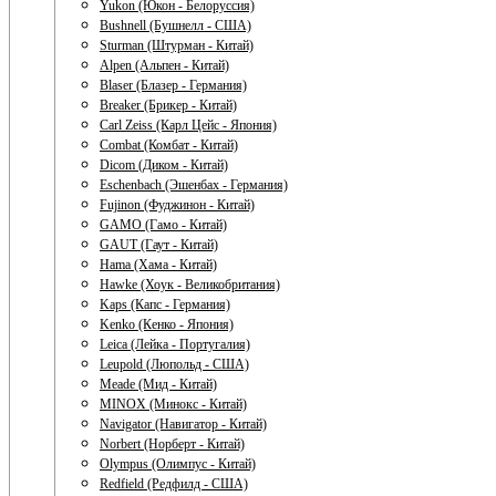
Yukon (Юкон - Белоруссия)
Bushnell (Бушнелл - США)
Sturman (Штурман - Китай)
Alpen (Альпен - Китай)
Blaser (Блазер - Германия)
Breaker (Брикер - Китай)
Carl Zeiss (Карл Цейс - Япония)
Combat (Комбат - Китай)
Dicom (Диком - Китай)
Eschenbach (Эшенбах - Германия)
Fujinon (Фуджинон - Китай)
GAMO (Гамо - Китай)
GAUT (Гаут - Китай)
Hama (Хама - Китай)
Hawke (Хоук - Великобритания)
Kaps (Капс - Германия)
Kenko (Кенко - Япония)
Leica (Лейка - Португалия)
Leupold (Люпольд - США)
Meade (Мид - Китай)
MINOX (Минокс - Китай)
Navigator (Навигатор - Китай)
Norbert (Норберт - Китай)
Olympus (Олимпус - Китай)
Redfield (Редфилд - США)