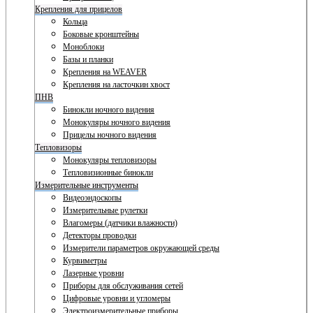
Крепления для прицелов
Кольца
Боковые кронштейны
Моноблоки
Базы и планки
Крепления на WEAVER
Крепления на ласточкин хвост
ПНВ
Бинокли ночного видения
Монокуляры ночного видения
Прицелы ночного видения
Тепловизоры
Монокуляры тепловизоры
Тепловизионные бинокли
Измерительные инструменты
Видеоэндоскопы
Измерительные рулетки
Влагомеры (датчики влажности)
Детекторы проводки
Измерители параметров окружающей среды
Курвиметры
Лазерные уровни
Приборы для обслуживания сетей
Цифровые уровни и угломеры
Электроизмерительные приборы