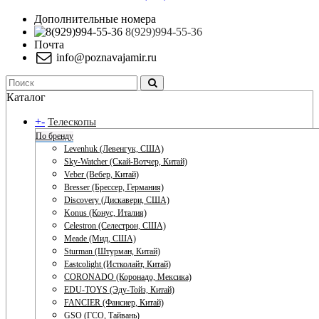
Дополнительные номера
8(929)994-55-36
Почта
info@poznavajamir.ru
Каталог
+
-
Телескопы
По бренду
Levenhuk (Левенгук, США)
Sky-Watcher (Скай-Вотчер, Китай)
Veber (Вебер, Китай)
Bresser (Брессер, Германия)
Discovery (Дискавери, США)
Konus (Конус, Италия)
Celestron (Селестрон, США)
Meade (Мид, США)
Sturman (Штурман, Китай)
Eastcolight (Истколайт, Китай)
CORONADO (Коронадо, Мексика)
EDU-TOYS (Эду-Тойз, Китай)
FANCIER (Фансиер, Китай)
GSO (ГСО, Тайвань)