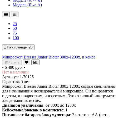
Модель (А -> Я)
Модель (Я -> А)
25
50
75
100
На странице:
25
Микроскоп Bresser Junior Biotar 300x-1200x, в кейсе
Купить
•
6 490 руб.
•
Нет в наличии
Артикул: 1-70125
Гарантия: 5 лет
Микроскоп Bresser Junior Biotar 300x-1200x создан специально
для начинающих исследователей микромира. Он понравится
и детям, и подросткам, и взрослым. Это отличный инструмент
для домашних иссле..
Диапазон увеличения
: от 800х до 1280х
Кейс/сумка/рюкзак в комплекте
: 1
Питание от батареек/аккумулятора
: 2 шт. типа АА (нет в