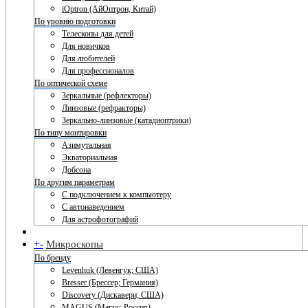
iOptron (АйОптрон, Китай)
По уровню подготовки
Телескопы для детей
Для новичков
Для любителей
Для профессионалов
По оптической схеме
Зеркальные (рефлекторы)
Линзовые (рефракторы)
Зеркально-линзовые (катадиоптрики)
По типу монтировки
Азимутальная
Экваториальная
Добсона
По другим параметрам
С подключением к компьютеру
С автонаведением
Для астрофотографий
+
-
Микроскопы
По бренду
Levenhuk (Левенгук; США)
Bresser (Брессер; Германия)
Discovery (Дискавери; США)
MAGUS (Магус; Россия)