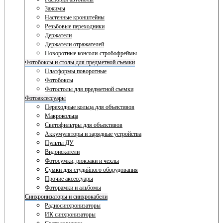
Зажимы
Настенные кронштейны
Резьбовые переходники
Держатели
Держатели отражателей
Поворотные консоли-стробофреймы
Фотобоксы и столы для предметной съемки
Платформы поворотные
Фотобоксы
Фотостолы для предметной съемки
Фотоаксессуары
Переходные кольца для объективов
Макрокольца
Светофильтры для объективов
Аккумуляторы и зарядные устройства
Пульты ДУ
Видоискатели
Фотосумки, рюкзаки и чехлы
Сумки для студийного оборудования
Прочие аксессуары
Фоторамки и альбомы
Синхронизаторы и синхрокабели
Радиосинхронизаторы
ИК синхронизаторы