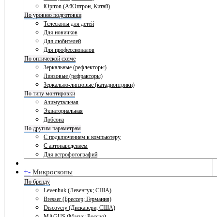
iOptron (АйОптрон, Китай)
По уровню подготовки
Телескопы для детей
Для новичков
Для любителей
Для профессионалов
По оптической схеме
Зеркальные (рефлекторы)
Линзовые (рефракторы)
Зеркально-линзовые (катадиоптрики)
По типу монтировки
Азимутальная
Экваториальная
Добсона
По другим параметрам
С подключением к компьютеру
С автонаведением
Для астрофотографий
+
-
Микроскопы
По бренду
Levenhuk (Левенгук; США)
Bresser (Брессер; Германия)
Discovery (Дискавери; США)
MAGUS (Магус; Россия)