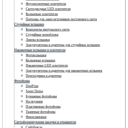
Флуоресцентные осветители
Светодиодные LED осветители
Кольцевые осветители
Патроны для ламп источников постоянного света
Студийные вспышки
Комплекты импульсного света
Студийные моноблоки
Лампы вспышки
Аккумуляторы и адаптеры для студийных вспышек
Накамерные вспышки и осветители
Фотовспышки
Кольцевые вспышки
Накамерные LED осветители
Аккумуляторы и адаптеры для накамерных вспышек
Переходники и адаптеры
Фотофоны
DigiPrint
Super Dense
Бумажные фотофоны
На пружине
Пластиковые фотофоны
Тканевые фотофоны
Флизелиновые
Светоформирующие насадки и отражатели
Софтбоксы