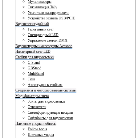
Мультивьюеры
Сигнализация Tally
Усилители-распределители
Устройства захвата USB/PCIE
Видеосвет студийный
Галогенный свет
Светодиодный LED
Управление светом DMX
Видеосендеры и аксессуары Accsoon
Накамерный свет LED
Стойки для видеосъемки
C-Stand
GBStand
MultiStand
Titan
Аксессуары к стойкам
Стедикамы и моторизованные системы
Модификаторы света
Зонты для видеосъемки
Отражатели
Светоформирующие насадки
Софтбоксы для видеосъемки
Плечевые упоры и обвесы
Follow focus
Плечевые упоры