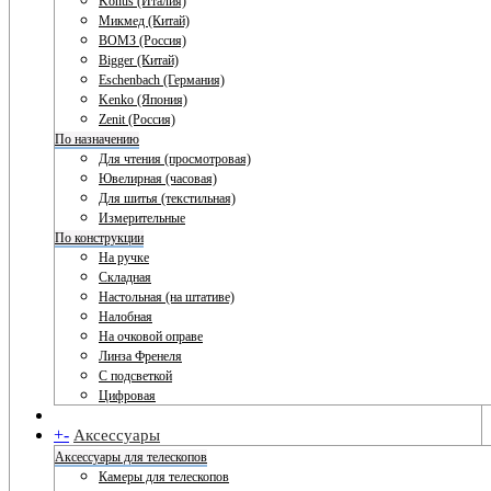
Konus (Италия)
Микмед (Китай)
ВОМЗ (Россия)
Bigger (Китай)
Eschenbach (Германия)
Kenko (Япония)
Zenit (Россия)
По назначению
Для чтения (просмотровая)
Ювелирная (часовая)
Для шитья (текстильная)
Измерительные
По конструкции
На ручке
Складная
Настольная (на штативе)
Налобная
На очковой оправе
Линза Френеля
С подсветкой
Цифровая
+
-
Аксессуары
Аксессуары для телескопов
Камеры для телескопов