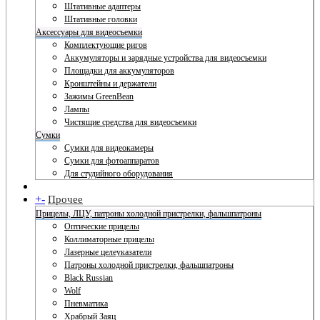
Штативные адаптеры
Штативные головки
Аксессуары для видеосъемки
Комплектующие ригов
Аккумуляторы и зарядные устройства для видеосъемки
Площадки для аккумуляторов
Кронштейны и держатели
Зажимы GreenBean
Лампы
Чистящие средства для видеосъемки
Сумки
Сумки для видеокамеры
Сумки для фотоаппаратов
Для студийного оборудования
+
-
Прочее
Прицелы, ЛЦУ, патроны холодной пристрелки, фальшпатроны
Оптические прицелы
Коллиматорные прицелы
Лазерные целеуказатели
Патроны холодной пристрелки, фальшпатроны
Black Russian
Wolf
Пневматика
Храбрый Заяц