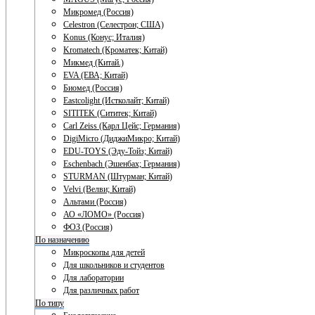
Микромед (Россия)
Celestron (Селестрон; США)
Konus (Конус; Италия)
Kromatech (Кроматек; Китай)
Микмед (Китай.)
EVA (ЕВА; Китай)
Биомед (Россия)
Eastcolight (Истколайт; Китай)
SITITEK (Сититек; Китай)
Carl Zeiss (Карл Цейс; Германия)
DigiMicro (ДиджиМикро; Китай)
EDU-TOYS (Эду-Тойз; Китай)
Eschenbach (Эшенбах; Германия)
STURMAN (Штурман; Китай)
Velvi (Велви; Китай)
Альтами (Россия)
АО «ЛОМО» (Россия)
ФОЗ (Россия)
По назначению
Микроскопы для детей
Для школьников и студентов
Для лаборатории
Для различных работ
По типу