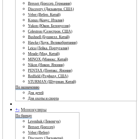
Bresser (Брессер. Германия)
Discovery (Дискавери. США)
Veber (Вебер. Китай)
Konus (Конус. Италия)
Yukon (Юкон. Белоруссия)
Celestron (Селестрон. США)
Bushnell (Бушнелл. Китай)
Hawke (Хоук. Великобритания)
Leica (Лейка. Португалия)
Meade (Мид. Китай)
MINOX (Минокс. Китай)
Nikon (Никон. Япония)
PENTAX (Пентакс. Япония)
Redfield (Редфилд. США)
STURMAN (Штурман. Китай)
По назначению
Для детей
Для охоты и спорта
+
-
Монокуляры
По бренду
Levenhuk (Левенгук)
Bresser (Брессер)
Veber (Вебер)
Discovery (Дискавери)