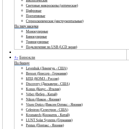
Биологические
Световые микроскопы (оптические)
Цифровые
Портативные
Стереоскопические (инструментальные)
По типу насадки
Монокулярные
Бинокулярные
Тринокулярные
Подключение по USB (LCD экран)
+
-
Бинокли
По бренду
Levenhuk (Левенгук - США)
Bresser (Брессер - Германия)
БПЦ (КОМЗ - Россия)
Discovery (Дискавери - США)
Konus (Конус - Италия)
Veber (Вебер - Китай)
Nikon (Никон - Япония)
Vixen Optics (Виксен Оптикс - Япония)
Celestron (Селестрон - США)
Kromatech (Кроматек - Китай)
LUNT Solar Systems (Германия)
Pentax (Пентакс - Япония)