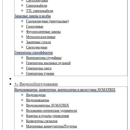
Светоловушки
Синхрокабели
TTL синхрокабели
Запасные лампы и колбы
Газоразрядные (импульсные)
Галогенные
Флуоресцентные лампы
Металлогалогенные
Защитные стекла
Светодиодные
Генераторы спецэффектов
Вентиляторы студийные
Генераторы мыльных пузырей
Генераторы снега
Генераторы тумана
+
-
Видеооборудование
Видеомикшеры, конвертеры, контроллеры и аксессуары AVMATRIX
Видеокодеры
Видеомикшеры
Видеомониторы AVMATRIX
Волоконно-оптические удлинители
Камеры и пульты управления
Конвертеры сигналов
Матричные коммутаторы/Роутеры