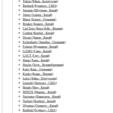
Yukon (Юкон - Белоруссия)
Bushnell (Бушнелл - США)
Sturman (Штурман - Китай)
Alpen (Альпен - Китай)
Blaser (Блазер - Германия)
Breaker (Брикер - Китай)
Carl Zeiss (Карл Цейс - Япония)
Combat (Комбат - Китай)
Dicom (Диком - Китай)
Eschenbach (Эшенбах - Германия)
Fujinon (Фуджинон - Китай)
GAMO (Гамо - Китай)
GAUT (Гаут - Китай)
Hama (Хама - Китай)
Hawke (Хоук - Великобритания)
Kaps (Капс - Германия)
Kenko (Кенко - Япония)
Leica (Лейка - Португалия)
Leupold (Люпольд - США)
Meade (Мид - Китай)
MINOX (Минокс - Китай)
Navigator (Навигатор - Китай)
Norbert (Норберт - Китай)
Olympus (Олимпус - Китай)
Redfield (Редфилд - США)