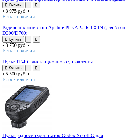
Купить
•
8 975 руб.
•
Есть в наличии
Радиосинхронизатор Aputure Plus AP-TR TX1N (для Nikon
D300/D700)
Купить
•
3 750 руб.
•
Есть в наличии
Пульт TE-RC дистанционного управления
Купить
•
5 500 руб.
•
Есть в наличии
Пульт-радиосинхронизатор Godox XproII O для