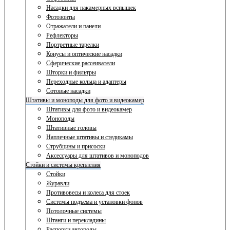
Насадки для накамерных вспышек
Фотозонты
Отражатели и панели
Рефлекторы
Портретные тарелки
Конусы и оптические насадки
Сферические рассеиватели
Шторки и фильтры
Переходные кольца и адаптеры
Сотовые насадки
Штативы и моноподы для фото и видеокамер
Штативы для фото и видеокамер
Моноподы
Штативные головы
Наплечные штативы и стедикамы
Струбцины и присоски
Аксессуары для штативов и моноподов
Стойки и системы крепления
Стойки
Журавли
Противовесы и колеса для стоек
Системы подъема и установки фонов
Потолочные системы
Штанги и перекладины
Распорки автополы