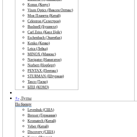
Konus (Конус)
Vixen Optics (Виксен Оптикс)
Моя Планета (Китай)
Celestron (Селестрон)
Bushnell (Бушнелл)
Carl Zeiss (Карл Цейс)
Eschenbach (Эшенбах)
Kenko (Кенко)
Leica (Лейка)
MINOX (Минокс)
Navigator (Навигатор)
Norbert (Норберт)
PENTAX (Пентакс)
STURMAN (Штурман)
Tasco (Таско)
БПЦ (КОМЗ)
+
-
Лупы
По бренду
Levenhuk (США)
Bresser (Германия)
Kromatech (Китай)
Veber (Китай)
Discovery (США)