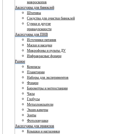
микроскопов
Аксессуары для биноклей
Штативы
Средства для очистки биноклей
Сумки и другие
принадлежности
Аксессуары для ПНВ
Источники питания
Маски и насадки
Микрофоны и пульты ДУ
Инфракрасные фонари
Разное
Компасы
Планетарии
Наборы для экспериментов
Фонари
Барометры и метеостанции
Часы
Глобусы
Металлоискатели
Экшн-камеры
Зонты
Фотоловушки
Аксессуары для прицелов
Крышки и наглазники