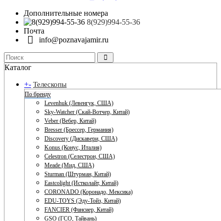
Дополнительные номера
8(929)994-55-36
Почта
info@poznavajamir.ru
Каталог
+
-
Телескопы
По бренду
Levenhuk (Левенгук, США)
Sky-Watcher (Скай-Вотчер, Китай)
Veber (Вебер, Китай)
Bresser (Брессер, Германия)
Discovery (Дискавери, США)
Konus (Конус, Италия)
Celestron (Селестрон, США)
Meade (Мид, США)
Sturman (Штурман, Китай)
Eastcolight (Истколайт, Китай)
CORONADO (Коронадо, Мексика)
EDU-TOYS (Эду-Тойз, Китай)
FANCIER (Фансиер, Китай)
GSO (ГСО, Тайвань)