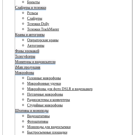
Брекеты
Слайдеры и тележки
Рельсы
Слайдеры
Тележки Dolly
Тележки TrackMaster
Краны и автогрипы
Операторские краны
Автогрипы
Фоны хромакей
Телесуфлеры
Мониторы и видоискатели
iMate продукция
Микрофоны
Головные микрофоны
Микрофонные удочки
Микрофоны для фото DSLR и видеокамер
Петличные микрофоны
Радиосистемы и конвертеры
Студийные микрофоны
Штативы и моноподы
Видеоштативы
Фотоштативы
Моноподы для видеосъемки
Быстросъемные площадки