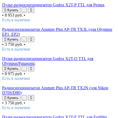
Пульт-радиосинхронизатор Godox X2T-P TTL для Pentax
Купить
•
8 953 руб.
•
Есть в наличии
Радиосинхронизатор Aputure Plus AP-TR TX3L (для Olympus
EP1, EP2)
Купить
•
3 750 руб.
•
Есть в наличии
Пульт-радиосинхронизатор Godox X2T-O TTL для
Olympus/Panasonic
Купить
•
8 975 руб.
•
Есть в наличии
Радиосинхронизатор Aputure Plus AP-TR TX2N (для Nikon
D70S/D80)
Купить
•
3 750 руб.
•
Есть в наличии
Пульт-радиосинхронизатор Godox X2T-F TTL для Fujifilm