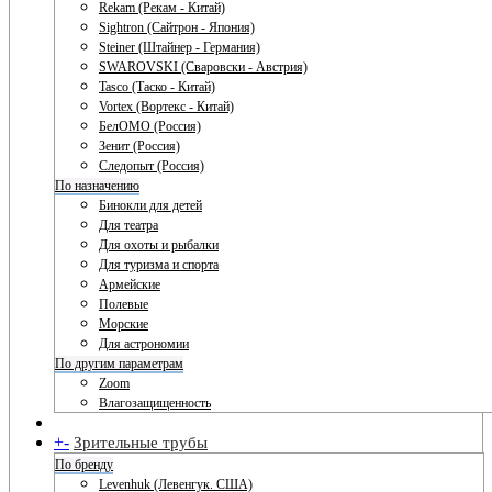
Rekam (Рекам - Китай)
Sightron (Сайтрон - Япония)
Steiner (Штайнер - Германия)
SWAROVSKI (Сваровски - Австрия)
Tasco (Таско - Китай)
Vortex (Вортекс - Китай)
БелОМО (Россия)
Зенит (Россия)
Следопыт (Россия)
По назначению
Бинокли для детей
Для театра
Для охоты и рыбалки
Для туризма и спорта
Армейские
Полевые
Морские
Для астрономии
По другим параметрам
Zoom
Влагозащищенность
+
-
Зрительные трубы
По бренду
Levenhuk (Левенгук. США)