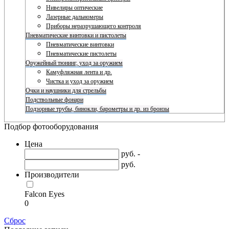
Нивелиры оптические
Лазерные дальномеры
Приборы неразрушающего контроля
Пневматические винтовки и пистолеты
Пневматические винтовки
Пневматические пистолеты
Оружейный тюнинг, уход за оружием
Камуфляжная лента и др.
Чистка и уход за оружием
Очки и наушники для стрельбы
Подствольные фонари
Подзорные трубы, бинокли, барометры и др. из бронзы
Подбор фотооборудования
Цена
руб. -
руб.
Производители
Falcon Eyes
0
Сброс