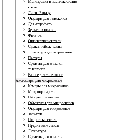
Монтировки и комплектующие
к ним
Линзы Барлоу
Окуляры для телескопов
Для астрофото
Зеркала и призмы
Фильтры
Оптические искатели
Сумки, кейсы, чехлы
Литература для астрономии
Постеры
Средства для очистки
телескопов
Разное для телескопов
Аксессуары для микроскопов
Камеры для микроскопов
Микропрепараты
Наборы для опытов
Объективы для микроскопов
Окуляры для микроскопов
Запчасти
Покровные стекла
Предметные стекла
Литература
Средства для очистки