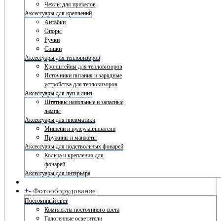
Чехлы для прицелов
Аксессуары для креплений
Антабки
Опоры
Ручки
Сошки
Аксессуары для тепловизоров
Кронштейны для тепловизоров
Источники питания и зарядные
устройства для тепловизоров
Аксессуары для луп и линз
Штативы напольные и запасные
лампы
Аксессуары для пневматики
Мишени и пулеулавливатели
Пружины и манжеты
Аксессуары для подствольных фонарей
Кольца и крепления для
фонарей
Аксессуары для интерьера
+
-
Фотооборудование
Постоянный свет
Комплекты постоянного света
Галогенные осветители