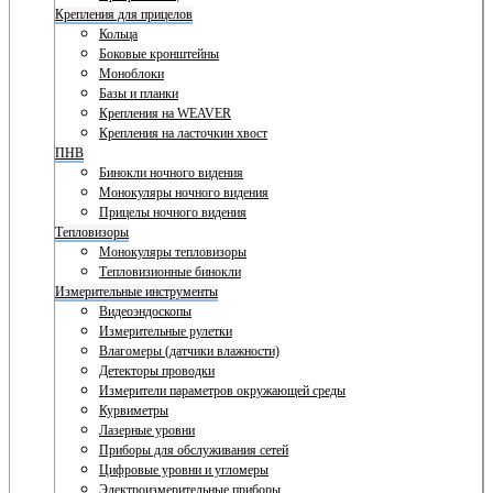
Крепления для прицелов
Кольца
Боковые кронштейны
Моноблоки
Базы и планки
Крепления на WEAVER
Крепления на ласточкин хвост
ПНВ
Бинокли ночного видения
Монокуляры ночного видения
Прицелы ночного видения
Тепловизоры
Монокуляры тепловизоры
Тепловизионные бинокли
Измерительные инструменты
Видеоэндоскопы
Измерительные рулетки
Влагомеры (датчики влажности)
Детекторы проводки
Измерители параметров окружающей среды
Курвиметры
Лазерные уровни
Приборы для обслуживания сетей
Цифровые уровни и угломеры
Электроизмерительные приборы