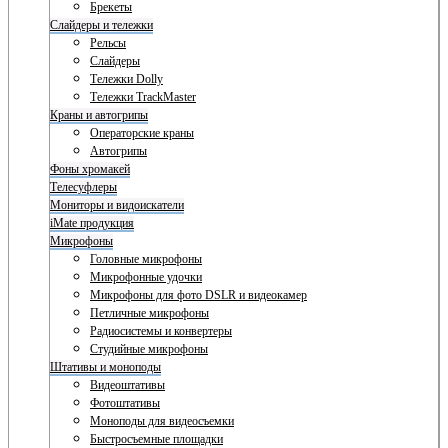
Брекеты
Слайдеры и тележки
Рельсы
Слайдеры
Тележки Dolly
Тележки TrackMaster
Краны и автогрипы
Операторские краны
Автогрипы
Фоны хромакей
Телесуфлеры
Мониторы и видоискатели
iMate продукция
Микрофоны
Головные микрофоны
Микрофонные удочки
Микрофоны для фото DSLR и видеокамер
Петличные микрофоны
Радиосистемы и конвертеры
Студийные микрофоны
Штативы и моноподы
Видеоштативы
Фотоштативы
Моноподы для видеосъемки
Быстросъемные площадки