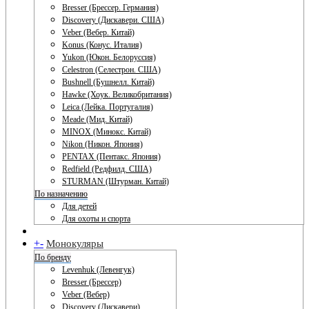
Bresser (Брессер. Германия)
Discovery (Дискавери. США)
Veber (Вебер. Китай)
Konus (Конус. Италия)
Yukon (Юкон. Белоруссия)
Celestron (Селестрон. США)
Bushnell (Бушнелл. Китай)
Hawke (Хоук. Великобритания)
Leica (Лейка. Португалия)
Meade (Мид. Китай)
MINOX (Минокс. Китай)
Nikon (Никон. Япония)
PENTAX (Пентакс. Япония)
Redfield (Редфилд. США)
STURMAN (Штурман. Китай)
По назначению
Для детей
Для охоты и спорта
+
-
Монокуляры
По бренду
Levenhuk (Левенгук)
Bresser (Брессер)
Veber (Вебер)
Discovery (Дискавери)