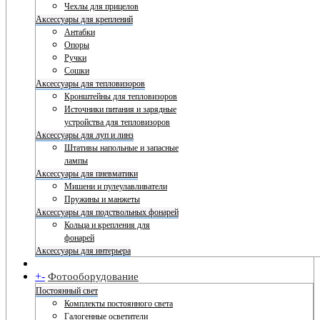
Чехлы для прицелов
Аксессуары для креплений
Антабки
Опоры
Ручки
Сошки
Аксессуары для тепловизоров
Кронштейны для тепловизоров
Источники питания и зарядные
устройства для тепловизоров
Аксессуары для луп и линз
Штативы напольные и запасные
лампы
Аксессуары для пневматики
Мишени и пулеулавливатели
Пружины и манжеты
Аксессуары для подствольных фонарей
Кольца и крепления для
фонарей
Аксессуары для интерьера
+
-
Фотооборудование
Постоянный свет
Комплекты постоянного света
Галогенные осветители