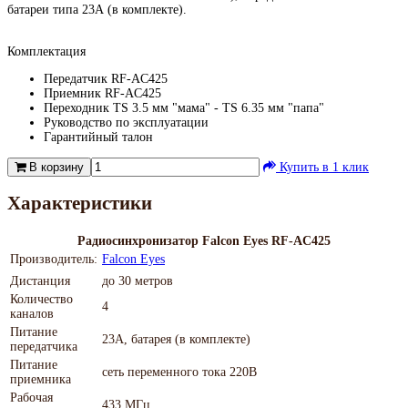
батареи типа 23А (в комплекте).
Комплектация
Передатчик RF-AC425
Приемник RF-AC425
Переходник TS 3.5 мм "мама" - TS 6.35 мм "папа"
Руководство по эксплуатации
Гарантийный талон
В корзину
Купить в 1 клик
Характеристики
Радиосинхронизатор Falcon Eyes RF-AC425
Производитель:
Falcon Eyes
Дистанция
до 30 метров
Количество
4
каналов
Питание
23A, батарея (в комплекте)
передатчика
Питание
сеть переменного тока 220В
приемника
Рабочая
433 МГц