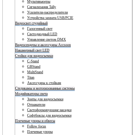
Мультивьюеры
Сигнализация Tally
Усилители-распределители
Устройства захвата USB/PCIE
Видеосвет студийный
Галогенный свет
Светодиодный LED
Управление светом DMX
Видеосендеры и аксессуары Accsoon
Накамерный свет LED
Стойки для видеосъемки
C-Stand
GBStand
MultiStand
Titan
Аксессуары к стойкам
Стедикамы и моторизованные системы
Модификаторы света
Зонты для видеосъемки
Отражатели
Светоформирующие насадки
Софтбоксы для видеосъемки
Плечевые упоры и обвесы
Follow focus
Плечевые упоры