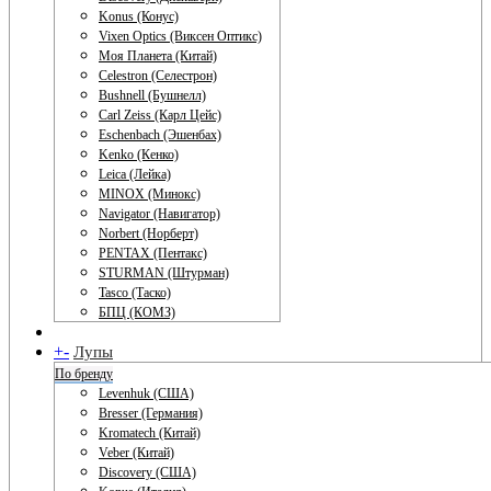
Konus (Конус)
Vixen Optics (Виксен Оптикс)
Моя Планета (Китай)
Celestron (Селестрон)
Bushnell (Бушнелл)
Carl Zeiss (Карл Цейс)
Eschenbach (Эшенбах)
Kenko (Кенко)
Leica (Лейка)
MINOX (Минокс)
Navigator (Навигатор)
Norbert (Норберт)
PENTAX (Пентакс)
STURMAN (Штурман)
Tasco (Таско)
БПЦ (КОМЗ)
+
-
Лупы
По бренду
Levenhuk (США)
Bresser (Германия)
Kromatech (Китай)
Veber (Китай)
Discovery (США)