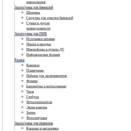
микроскопов
Аксессуары для биноклей
Штативы
Средства для очистки биноклей
Сумки и другие
принадлежности
Аксессуары для ПНВ
Источники питания
Маски и насадки
Микрофоны и пульты ДУ
Инфракрасные фонари
Разное
Компасы
Планетарии
Наборы для экспериментов
Фонари
Барометры и метеостанции
Часы
Глобусы
Металлоискатели
Экшн-камеры
Зонты
Фотоловушки
Аксессуары для прицелов
Крышки и наглазники