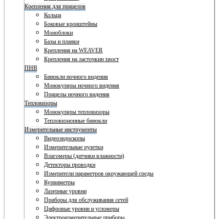
Крепления для прицелов
Кольца
Боковые кронштейны
Моноблоки
Базы и планки
Крепления на WEAVER
Крепления на ласточкин хвост
ПНВ
Бинокли ночного видения
Монокуляры ночного видения
Прицелы ночного видения
Тепловизоры
Монокуляры тепловизоры
Тепловизионные бинокли
Измерительные инструменты
Видеоэндоскопы
Измерительные рулетки
Влагомеры (датчики влажности)
Детекторы проводки
Измерители параметров окружающей среды
Курвиметры
Лазерные уровни
Приборы для обслуживания сетей
Цифровые уровни и угломеры
Электроизмерительные приборы