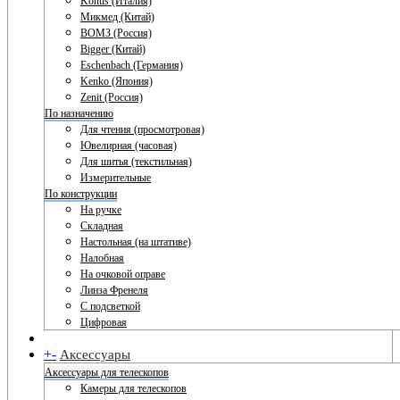
Konus (Италия)
Микмед (Китай)
ВОМЗ (Россия)
Bigger (Китай)
Eschenbach (Германия)
Kenko (Япония)
Zenit (Россия)
По назначению
Для чтения (просмотровая)
Ювелирная (часовая)
Для шитья (текстильная)
Измерительные
По конструкции
На ручке
Складная
Настольная (на штативе)
Налобная
На очковой оправе
Линза Френеля
С подсветкой
Цифровая
+
-
Аксессуары
Аксессуары для телескопов
Камеры для телескопов