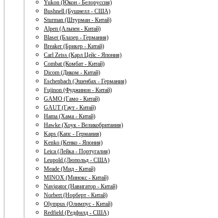
Yukon (Юкон - Белоруссия)
Bushnell (Бушнелл - США)
Sturman (Штурман - Китай)
Alpen (Альпен - Китай)
Blaser (Блазер - Германия)
Breaker (Брикер - Китай)
Carl Zeiss (Карл Цейс - Япония)
Combat (Комбат - Китай)
Dicom (Диком - Китай)
Eschenbach (Эшенбах - Германия)
Fujinon (Фуджинон - Китай)
GAMO (Гамо - Китай)
GAUT (Гаут - Китай)
Hama (Хама - Китай)
Hawke (Хоук - Великобритания)
Kaps (Капс - Германия)
Kenko (Кенко - Япония)
Leica (Лейка - Португалия)
Leupold (Люпольд - США)
Meade (Мид - Китай)
MINOX (Минокс - Китай)
Navigator (Навигатор - Китай)
Norbert (Норберт - Китай)
Olympus (Олимпус - Китай)
Redfield (Редфилд - США)