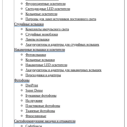
Флуоресцентные осветители
Светодиодные LED осветители
Кольцевые осветители
Патроны для ламп источников постоянного света
Студийные вспышки
Комплекты импульсного света
Студийные моноблоки
Лампы вспышки
Аккумуляторы и адаптеры для студийных вспышек
Накамерные вспышки и осветители
Фотовспышки
Кольцевые вспышки
Накамерные LED осветители
Аккумуляторы и адаптеры для накамерных вспышек
Переходники и адаптеры
Фотофоны
DigiPrint
Super Dense
Бумажные фотофоны
На пружине
Пластиковые фотофоны
Тканевые фотофоны
Флизелиновые
Светоформирующие насадки и отражатели
Софтбоксы