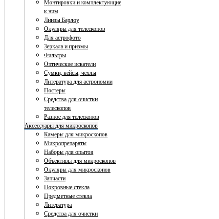
Монтировки и комплектующие
к ним
Линзы Барлоу
Окуляры для телескопов
Для астрофото
Зеркала и призмы
Фильтры
Оптические искатели
Сумки, кейсы, чехлы
Литература для астрономии
Постеры
Средства для очистки
телескопов
Разное для телескопов
Аксессуары для микроскопов
Камеры для микроскопов
Микропрепараты
Наборы для опытов
Объективы для микроскопов
Окуляры для микроскопов
Запчасти
Покровные стекла
Предметные стекла
Литература
Средства для очистки