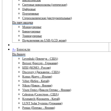
Биологические
Световые микроскопы (оптические)
Цифровые
Портативные
Стереоскопические (инструментальные)
По типу насадки
Монокулярные
Бинокулярные
Тринокулярные
Подключение по USB (LCD экран)
+
-
Бинокли
По бренду
Levenhuk (Левенгук - США)
Bresser (Брессер - Германия)
БПЦ (КОМЗ - Россия)
Discovery (Дискавери - США)
Konus (Конус - Италия)
Veber (Вебер - Китай)
Nikon (Никон - Япония)
Vixen Optics (Виксен Оптикс - Япония)
Celestron (Селестрон - США)
Kromatech (Кроматек - Китай)
LUNT Solar Systems (Германия)
Pentax (Пентакс - Япония)