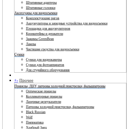
Штативные адаптеры
Штативные головки
Аксессуары для видеосъемки
Комплектующие ригов
Аккумуляторы и зарядные устройства для видеосъемки
Площадки для аккумуляторов
Кронштейны и держатели
Зажимы GreenBean
Лампы
Чистящие средства для видеосъемки
Сумки
Сумки для видеокамеры
Сумки для фотоаппаратов
Для студийного оборудования
+
-
Прочее
Прицелы, ЛЦУ, патроны холодной пристрелки, фальшпатроны
Оптические прицелы
Коллиматорные прицелы
Лазерные целеуказатели
Патроны холодной пристрелки, фальшпатроны
Black Russian
Wolf
Пневматика
Храбрый Заяц