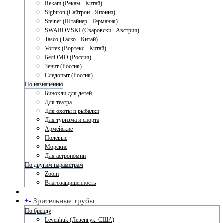
Rekam (Рекам - Китай)
Sightron (Сайтрон - Япония)
Steiner (Штайнер - Германия)
SWAROVSKI (Сваровски - Австрия)
Tasco (Таско - Китай)
Vortex (Вортекс - Китай)
БелОМО (Россия)
Зенит (Россия)
Следопыт (Россия)
По назначению
Бинокли для детей
Для театра
Для охоты и рыбалки
Для туризма и спорта
Армейские
Полевые
Морские
Для астрономии
По другим параметрам
Zoom
Влагозащищенность
+
-
Зрительные трубы
По бренду
Levenhuk (Левенгук. США)