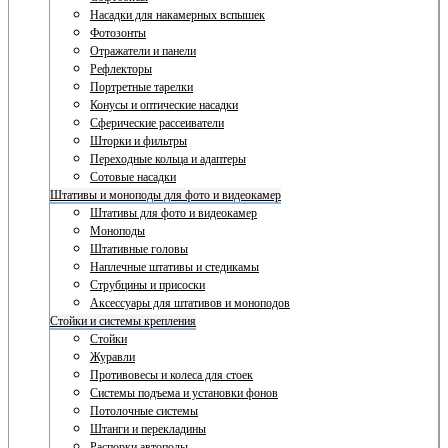
Насадки для накамерных вспышек
Фотозонты
Отражатели и панели
Рефлекторы
Портретные тарелки
Конусы и оптические насадки
Сферические рассеиватели
Шторки и фильтры
Переходные кольца и адаптеры
Сотовые насадки
Штативы и моноподы для фото и видеокамер
Штативы для фото и видеокамер
Моноподы
Штативные головы
Наплечные штативы и стедикамы
Струбцины и присоски
Аксессуары для штативов и моноподов
Стойки и системы крепления
Стойки
Журавли
Противовесы и колеса для стоек
Системы подъема и установки фонов
Потолочные системы
Штанги и перекладины
Распорки автополы