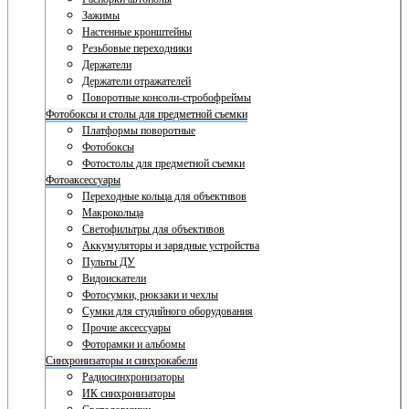
Зажимы
Настенные кронштейны
Резьбовые переходники
Держатели
Держатели отражателей
Поворотные консоли-стробофреймы
Фотобоксы и столы для предметной съемки
Платформы поворотные
Фотобоксы
Фотостолы для предметной съемки
Фотоаксессуары
Переходные кольца для объективов
Макрокольца
Светофильтры для объективов
Аккумуляторы и зарядные устройства
Пульты ДУ
Видоискатели
Фотосумки, рюкзаки и чехлы
Сумки для студийного оборудования
Прочие аксессуары
Фоторамки и альбомы
Синхронизаторы и синхрокабели
Радиосинхронизаторы
ИК синхронизаторы