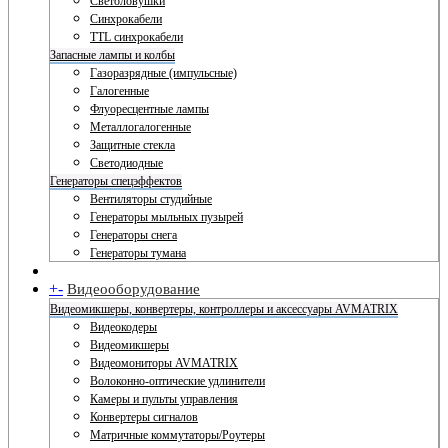
Светоловушки
Синхрокабели
TTL синхрокабели
Запасные лампы и колбы
Газоразрядные (импульсные)
Галогенные
Флуоресцентные лампы
Металлогалогенные
Защитные стекла
Светодиодные
Генераторы спецэффектов
Вентиляторы студийные
Генераторы мыльных пузырей
Генераторы снега
Генераторы тумана
+
-
Видеооборудование
Видеомикшеры, конвертеры, контроллеры и аксессуары AVMATRIX
Видеокодеры
Видеомикшеры
Видеомониторы AVMATRIX
Волоконно-оптические удлинители
Камеры и пульты управления
Конвертеры сигналов
Матричные коммутаторы/Роутеры