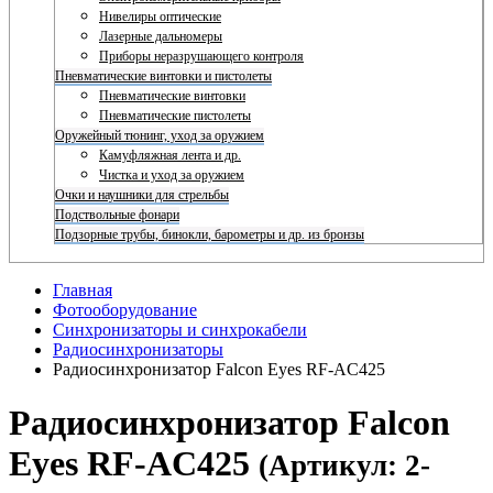
Нивелиры оптические
Лазерные дальномеры
Приборы неразрушающего контроля
Пневматические винтовки и пистолеты
Пневматические винтовки
Пневматические пистолеты
Оружейный тюнинг, уход за оружием
Камуфляжная лента и др.
Чистка и уход за оружием
Очки и наушники для стрельбы
Подствольные фонари
Подзорные трубы, бинокли, барометры и др. из бронзы
Главная
Фотооборудование
Синхронизаторы и синхрокабели
Радиосинхронизаторы
Радиосинхронизатор Falcon Eyes RF-AC425
Радиосинхронизатор Falcon
Eyes RF-AC425
(Артикул: 2-