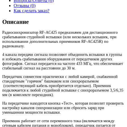
Вопросы-Ответы (0)
Отзывы (0)
Как сделать заказ?
Описание
Радиосинхронизатор RF-AC425 предназначен для дистанционного
срабатывания студийной вспышки (или нескольких вспышек, при
использовании дополнительных приемников RF-AC425R) по
радиоканалу.
4 канала передачи сигнала позволяют объединить вспышки в группы
и избежать срабатывания оборудования от передатчиков других
фотографов. Сигнал передается на частоте 433 МГц, что обеспечивает
стабильный сигнал на расстоянии до 30 м.
Передатчик совместим практически с любой камерой, снабженной
стандартным "горячим" башмаком или синхроразъемом
(соответствующий кабель приобретается отдельно). Приемник
подключается к любой студийной вспышке с синхроразъемом 3,5/6,35
мм (в комплекте переходник).
На передатчике находится кнопка «Тест», которая позволит проверить
настройку каналов синхронизации или сбросить заряд при
уменьшении мощности вспышки.
Приемник работает от сети переменного тока (включается между
сетевым кабелем питания и моноблоком), передатчик питается от