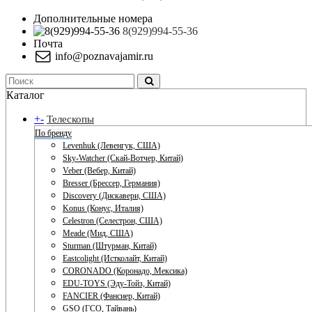
Дополнительные номера
8(929)994-55-36
Почта
info@poznavajamir.ru
Каталог
+
-
Телескопы
По бренду
Levenhuk (Левенгук, США)
Sky-Watcher (Скай-Вотчер, Китай)
Veber (Вебер, Китай)
Bresser (Брессер, Германия)
Discovery (Дискавери, США)
Konus (Конус, Италия)
Celestron (Селестрон, США)
Meade (Мид, США)
Sturman (Штурман, Китай)
Eastcolight (Истколайт, Китай)
CORONADO (Коронадо, Мексика)
EDU-TOYS (Эду-Тойз, Китай)
FANCIER (Фансиер, Китай)
GSO (ГСО, Тайвань)