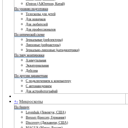
iOptron (АйОптрон, Китай)
По уровню подготовки
Телескопы для детей
Для новичков
Для любителей
Для профессионалов
По оптической схеме
Зеркальные (рефлекторы)
Линзовые (рефракторы)
Зеркально-линзовые (катадиоптрики)
По типу монтировки
Азимутальная
Экваториальная
Добсона
По другим параметрам
С подключением к компьютеру
С автонаведением
Для астрофотографий
+
-
Микроскопы
По бренду
Levenhuk (Левенгук; США)
Bresser (Брессер; Германия)
Discovery (Дискавери; США)
MAGUS (Магус; Россия)