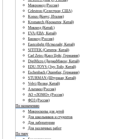
Микромед (Россия)
Celestron (Селестрон; США)
Konus (Конус; Италия)
Kromatech (Кроматек; Китай)
Микмед (Китай.)
EVA (ЕВА; Китай)
Биомед (Россия)
Eastcolight (Истколайт; Китай)
SITITEK (Сититек; Китай)
Carl Zeiss (Карл Цейс; Германия)
DigiMicro (ДиджиМикро; Китай)
EDU-TOYS (Эду-Тойз; Китай)
Eschenbach (Эшенбах; Германия)
STURMAN (Штурман; Китай)
Velvi (Велви; Китай)
Альтами (Россия)
АО «ЛОМО» (Россия)
ФОЗ (Россия)
По назначению
Микроскопы для детей
Для школьников и студентов
Для лаборатории
Для различных работ
По типу