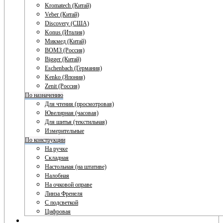
Kromatech (Китай)
Veber (Китай)
Discovery (США)
Konus (Италия)
Микмед (Китай)
ВОМЗ (Россия)
Bigger (Китай)
Eschenbach (Германия)
Kenko (Япония)
Zenit (Россия)
По назначению
Для чтения (просмотровая)
Ювелирная (часовая)
Для шитья (текстильная)
Измерительные
По конструкции
На ручке
Складная
Настольная (на штативе)
Налобная
На очковой оправе
Линза Френеля
С подсветкой
Цифровая