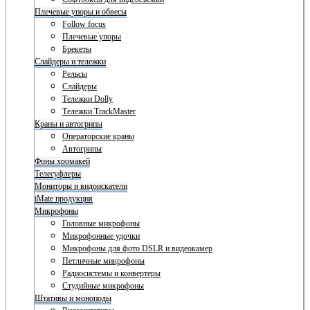
Плечевые упоры и обвесы
Follow focus
Плечевые упоры
Брекеты
Слайдеры и тележки
Рельсы
Слайдеры
Тележки Dolly
Тележки TrackMaster
Краны и автогрипы
Операторские краны
Автогрипы
Фоны хромакей
Телесуфлеры
Мониторы и видоискатели
iMate продукция
Микрофоны
Головные микрофоны
Микрофонные удочки
Микрофоны для фото DSLR и видеокамер
Петличные микрофоны
Радиосистемы и конвертеры
Студийные микрофоны
Штативы и моноподы