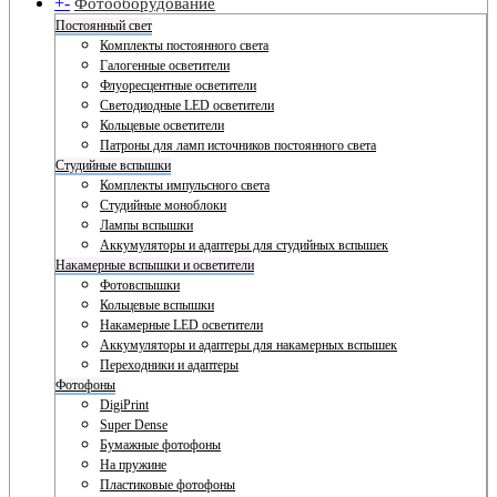
+
-
Фотооборудование
Постоянный свет
Комплекты постоянного света
Галогенные осветители
Флуоресцентные осветители
Светодиодные LED осветители
Кольцевые осветители
Патроны для ламп источников постоянного света
Студийные вспышки
Комплекты импульсного света
Студийные моноблоки
Лампы вспышки
Аккумуляторы и адаптеры для студийных вспышек
Накамерные вспышки и осветители
Фотовспышки
Кольцевые вспышки
Накамерные LED осветители
Аккумуляторы и адаптеры для накамерных вспышек
Переходники и адаптеры
Фотофоны
DigiPrint
Super Dense
Бумажные фотофоны
На пружине
Пластиковые фотофоны