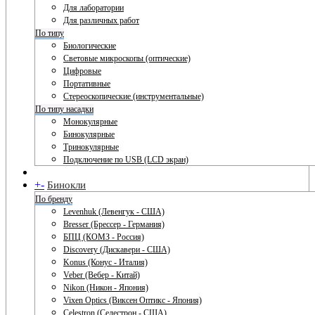
Для лаборатории
Для различных работ
По типу
Биологические
Световые микроскопы (оптические)
Цифровые
Портативные
Стереоскопические (инструментальные)
По типу насадки
Монокулярные
Бинокулярные
Тринокулярные
Подключение по USB (LCD экран)
+
-
Бинокли
По бренду
Levenhuk (Левенгук - США)
Bresser (Брессер - Германия)
БПЦ (КОМЗ - Россия)
Discovery (Дискавери - США)
Konus (Конус - Италия)
Veber (Вебер - Китай)
Nikon (Никон - Япония)
Vixen Optics (Виксен Оптикс - Япония)
Celestron (Селестрон - США)