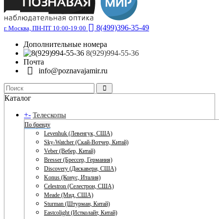
8(499)396-35-49
г. Москва, ПН-ПТ 10:00-19:00
Дополнительные номера
8(929)994-55-36
Почта
info@poznavajamir.ru
Каталог
+
-
Телескопы
По бренду
Levenhuk (Левенгук, США)
Sky-Watcher (Скай-Вотчер, Китай)
Veber (Вебер, Китай)
Bresser (Брессер, Германия)
Discovery (Дискавери, США)
Konus (Конус, Италия)
Celestron (Селестрон, США)
Meade (Мид, США)
Sturman (Штурман, Китай)
Eastcolight (Истколайт, Китай)