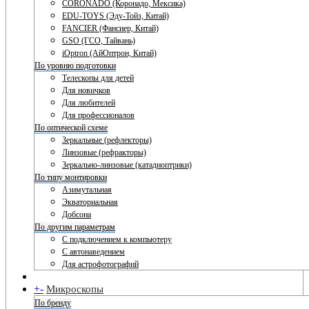
CORONADO (Коронадо, Мексика)
EDU-TOYS (Эду-Тойз, Китай)
FANCIER (Фансиер, Китай)
GSO (ГСО, Тайвань)
iOptron (АйОптрон, Китай)
По уровню подготовки
Телескопы для детей
Для новичков
Для любителей
Для профессионалов
По оптической схеме
Зеркальные (рефлекторы)
Линзовые (рефракторы)
Зеркально-линзовые (катадиоптрики)
По типу монтировки
Азимутальная
Экваториальная
Добсона
По другим параметрам
С подключением к компьютеру
С автонаведением
Для астрофотографий
+
-
Микроскопы
По бренду