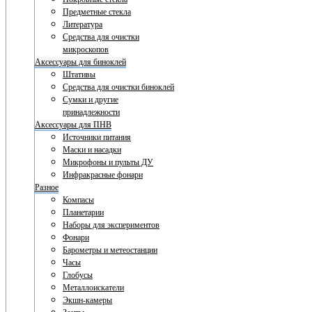
Предметные стекла
Литература
Средства для очистки
микроскопов
Аксессуары для биноклей
Штативы
Средства для очистки биноклей
Сумки и другие
принадлежности
Аксессуары для ПНВ
Источники питания
Маски и насадки
Микрофоны и пульты ДУ
Инфракрасные фонари
Разное
Компасы
Планетарии
Наборы для экспериментов
Фонари
Барометры и метеостанции
Часы
Глобусы
Металлоискатели
Экшн-камеры