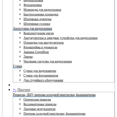
Видеоштативы
Фотоштативы
Моноподы для видеосъемки
Быстросъемные площадки
Штативные адаптеры
Штативные головки
Аксессуары для видеосъемки
Комплектующие ригов
Аккумуляторы и зарядные устройства для видеосъемки
Площадки для аккумуляторов
Кронштейны и держатели
Зажимы GreenBean
Лампы
Чистящие средства для видеосъемки
Сумки
Сумки для видеокамеры
Сумки для фотоаппаратов
Для студийного оборудования
+
-
Прочее
Прицелы, ЛЦУ, патроны холодной пристрелки, фальшпатроны
Оптические прицелы
Коллиматорные прицелы
Лазерные целеуказатели
Патроны холодной пристрелки, фальшпатроны