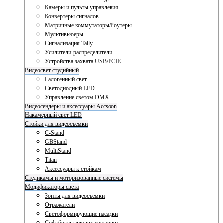
Камеры и пульты управления
Конвертеры сигналов
Матричные коммутаторы/Роутеры
Мультивьюеры
Сигнализация Tally
Усилители-распределители
Устройства захвата USB/PCIE
Видеосвет студийный
Галогенный свет
Светодиодный LED
Управление светом DMX
Видеосендеры и аксессуары Accsoon
Накамерный свет LED
Стойки для видеосъемки
C-Stand
GBStand
MultiStand
Titan
Аксессуары к стойкам
Стедикамы и моторизованные системы
Модификаторы света
Зонты для видеосъемки
Отражатели
Светоформирующие насадки
Софтбоксы для видеосъемки