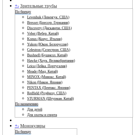
+
-
Зрительные трубы
По бренду
Levenhuk (Левенгук. США)
Bresser (Брессер. Германия)
Discovery (Дискавери. США)
Veber (Вебер. Китай)
Konus (Конус. Италия)
Yukon (Юкон. Белоруссия)
Celestron (Селестрон. США)
Bushnell (Бушнелл. Китай)
Hawke (Хоук. Великобритания)
Leica (Лейка. Португалия)
Meade (Мид. Китай)
MINOX (Минокс. Китай)
Nikon (Никон. Япония)
PENTAX (Пентакс. Япония)
Redfield (Редфилд. США)
STURMAN (Штурман. Китай)
По назначению
Для детей
Для охоты и спорта
+
-
Монокуляры
По бренду