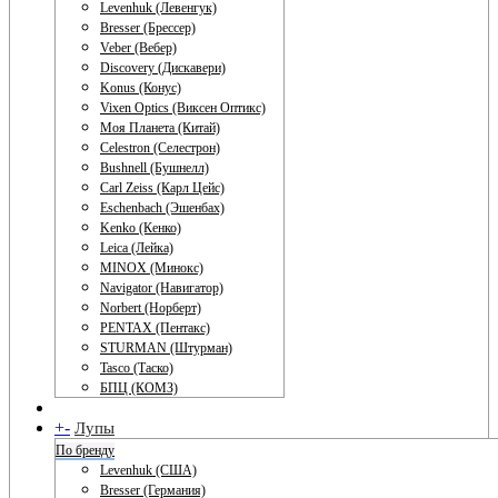
Levenhuk (Левенгук)
Bresser (Брессер)
Veber (Вебер)
Discovery (Дискавери)
Konus (Конус)
Vixen Optics (Виксен Оптикс)
Моя Планета (Китай)
Celestron (Селестрон)
Bushnell (Бушнелл)
Carl Zeiss (Карл Цейс)
Eschenbach (Эшенбах)
Kenko (Кенко)
Leica (Лейка)
MINOX (Минокс)
Navigator (Навигатор)
Norbert (Норберт)
PENTAX (Пентакс)
STURMAN (Штурман)
Tasco (Таско)
БПЦ (КОМЗ)
+
-
Лупы
По бренду
Levenhuk (США)
Bresser (Германия)