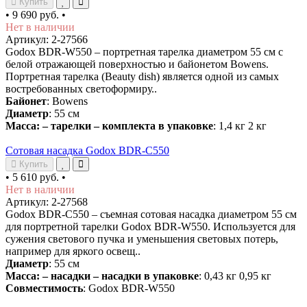
Купить
•
9 690 руб.
•
Нет в наличии
Артикул: 2-27566
Godox BDR-W550 – портретная тарелка диаметром 55 см с
белой отражающей поверхностью и байонетом Bowens.
Портретная тарелка (Beauty dish) является одной из самых
востребованных светоформиру..
Байонет
: Bowens
Диаметр
: 55 см
Масса: – тарелки – комплекта в упаковке
: 1,4 кг 2 кг
Сотовая насадка Godox BDR-C550
Купить
•
5 610 руб.
•
Нет в наличии
Артикул: 2-27568
Godox BDR-C550 – cъемная сотовая насадка диаметром 55 см
для портретной тарелки Godox BDR-W550. Используется для
сужения светового пучка и уменьшения световых потерь,
например для яркого освещ..
Диаметр
: 55 см
Масса: – насадки – насадки в упаковке
: 0,43 кг 0,95 кг
Совместимость
: Godox BDR-W550