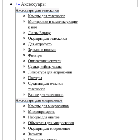
+
-
Аксессуары
Аксессуары для телескопов
Камеры для телескопов
Монтировки и комплектующие
к ним
Линзы Барлоу
Окуляры для телескопов
Для астрофото
Зеркала и призмы
Фильтры
Оптические искатели
Сумки, кейсы, чехлы
Литература для астрономии
Постеры
Средства для очистки
телескопов
Разное для телескопов
Аксессуары для микроскопов
Камеры для микроскопов
Микропрепараты
Наборы для опытов
Объективы для микроскопов
Окуляры для микроскопов
Запчасти
Покровные стекла