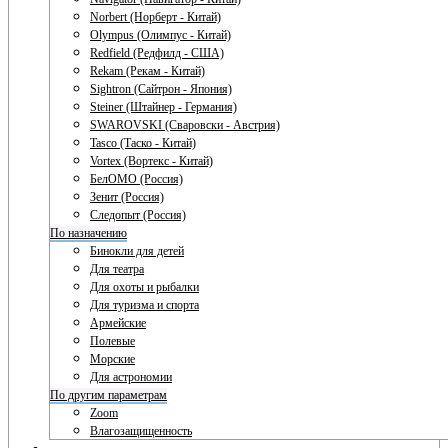
Norbert (Норберт - Китай)
Olympus (Олимпус - Китай)
Redfield (Редфилд - США)
Rekam (Рекам - Китай)
Sightron (Сайтрон - Япония)
Steiner (Штайнер - Германия)
SWAROVSKI (Сваровски - Австрия)
Tasco (Таско - Китай)
Vortex (Вортекс - Китай)
БелОМО (Россия)
Зенит (Россия)
Следопыт (Россия)
По назначению
Бинокли для детей
Для театра
Для охоты и рыбалки
Для туризма и спорта
Армейские
Полевые
Морские
Для астрономии
По другим параметрам
Zoom
Влагозащищенность