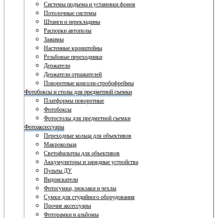
Системы подъема и установки фонов
Потолочные системы
Штанги и перекладины
Распорки автополы
Зажимы
Настенные кронштейны
Резьбовые переходники
Держатели
Держатели отражателей
Поворотные консоли-стробофреймы
Фотобоксы и столы для предметной съемки
Платформы поворотные
Фотобоксы
Фотостолы для предметной съемки
Фотоаксессуары
Переходные кольца для объективов
Макрокольца
Светофильтры для объективов
Аккумуляторы и зарядные устройства
Пульты ДУ
Видоискатели
Фотосумки, рюкзаки и чехлы
Сумки для студийного оборудования
Прочие аксессуары
Фоторамки и альбомы