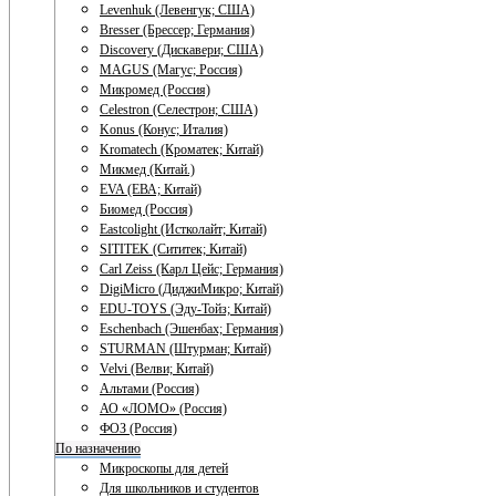
Levenhuk (Левенгук; США)
Bresser (Брессер; Германия)
Discovery (Дискавери; США)
MAGUS (Магус; Россия)
Микромед (Россия)
Celestron (Селестрон; США)
Konus (Конус; Италия)
Kromatech (Кроматек; Китай)
Микмед (Китай.)
EVA (ЕВА; Китай)
Биомед (Россия)
Eastcolight (Истколайт; Китай)
SITITEK (Сититек; Китай)
Carl Zeiss (Карл Цейс; Германия)
DigiMicro (ДиджиМикро; Китай)
EDU-TOYS (Эду-Тойз; Китай)
Eschenbach (Эшенбах; Германия)
STURMAN (Штурман; Китай)
Velvi (Велви; Китай)
Альтами (Россия)
АО «ЛОМО» (Россия)
ФОЗ (Россия)
По назначению
Микроскопы для детей
Для школьников и студентов