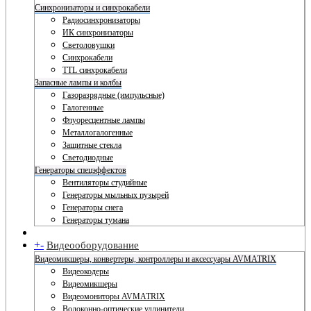
Синхронизаторы и синхрокабели
Радиосинхронизаторы
ИК синхронизаторы
Светоловушки
Синхрокабели
TTL синхрокабели
Запасные лампы и колбы
Газоразрядные (импульсные)
Галогенные
Флуоресцентные лампы
Металлогалогенные
Защитные стекла
Светодиодные
Генераторы спецэффектов
Вентиляторы студийные
Генераторы мыльных пузырей
Генераторы снега
Генераторы тумана
+
-
Видеооборудование
Видеомикшеры, конвертеры, контроллеры и аксессуары AVMATRIX
Видеокодеры
Видеомикшеры
Видеомониторы AVMATRIX
Волоконно-оптические удлинители