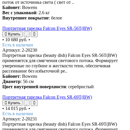
поток от источника света ( свет от ..
Байонет
: Bowens
Вес с упаковкой
: 2.6 кг
Внутреннее покрытие
: белое
Портретная тарелка Falcon Eyes SR-56T(BW)
Купить
•
10 680 руб.
•
Есть в наличии
Артикул: 2-20230
Портретная тарелка (beauty dish) Falcon Eyes SR-56T(BW)
применяется для смягчения светового потока. Формирует
умеренные по глубине и жесткости тени, обеспечивая
рассеивание без избыточной ре..
Байонет
: Bowens
Диаметр
: 56 см
Цвет внутренней поверхности
: серебристый
Портретная тарелка Falcon Eyes SR-69T(BW)
Купить
•
14 015 руб.
•
Есть в наличии
Артикул: 2-20231
Портретная тарелка (beauty dish) Falcon Eyes SR-69T(BW)
применяется для смягчения светового потока. Формирует