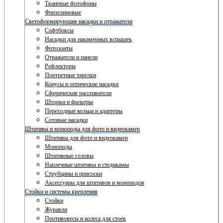
Тканевые фотофоны
Флизелиновые
Светоформирующие насадки и отражатели
Софтбоксы
Насадки для накамерных вспышек
Фотозонты
Отражатели и панели
Рефлекторы
Портретные тарелки
Конусы и оптические насадки
Сферические рассеиватели
Шторки и фильтры
Переходные кольца и адаптеры
Сотовые насадки
Штативы и моноподы для фото и видеокамер
Штативы для фото и видеокамер
Моноподы
Штативные головы
Наплечные штативы и стедикамы
Струбцины и присоски
Аксессуары для штативов и моноподов
Стойки и системы крепления
Стойки
Журавли
Противовесы и колеса для стоек