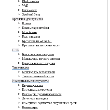
Black Russian
Wolf
Пневматика
Храбрый Заяц
Крепления для прицелов
Кольца
Боковые кронштейны
Моноблоки
Базы и планки
Крепления на WEAVER
Крепления на ласточкин хвост
ПНВ
Бинокли ночного видения
Монокуляры ночного видения
Прицелы ночного видения
Тепловизоры
Монокуляры тепловизоры
Тепловизионные бинокли
Измерительные инструменты
Видеоэндоскопы
Измерительные рулетки
Влагомеры (датчики влажности)
Детекторы проводки
Измерители параметров окружающей среды
Курвиметры