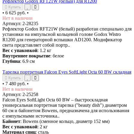
Рефлектор Godox RFT21W (белый) для R1200
Купить
•
6 625 руб.
•
Нет в наличии
Артикул: 2-28235
Рефлектор Godox RFT21W (белый) разработан специально для
установки на импульсной кольцевой голове Godox Wistro
R1200 для генераторной вспышки AD1200. Модификатор
света представляет собой портр..
Вес с упаковкой
: 1.2 кг
Внутреннее покрытие
: белое
Глубина
: 6.9 см
Тарелка портретная Falcon Eyes SoftLight Octa 60 BW складная
Купить
•
7 480 руб.
•
Нет в наличии
Артикул: 2-25258
Falcon Eyes SoftLight Octa 60 BW – быстроскладная
универсальная портретная тарелка ("beauty dish") диаметром
60 см и байонетом Bowens, предназначена для использования
с импульсными источника..
Байонет
: Bowens (сменное кольцо, диаметр 152 мм)
Вес с упаковкой
: 2 кг
Материал спиц
: сталь