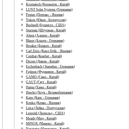
Kromatech (Кроматек - Китай)
LUNT Solar Systems (Германия)
Pentax (Пентакс - Япония)
Yukon (Юкон - Белоруссия)
Bushnell (Бушнелл - США)
Sturman (Штурман - Китай)
Alpen (Альпен - Китай)
Blaser (Блазер - Германия)
Breaker (Брикер - Китай)
Carl Zeiss (Карл Цейс - Япония)
Combat (Комбат - Китай)
Dicom (Диком - Китай)
Eschenbach (Эшенбах - Германия)
Fujinon (Фуджинон - Китай)
GAMO (Гамо - Китай)
GAUT (Гаут - Китай)
Hama (Хама - Китай)
Hawke (Хоук - Великобритания)
Kaps (Капс - Германия)
Kenko (Кенко - Япония)
Leica (Лейка - Португалия)
Leupold (Люпольд - США)
Meade (Мид - Китай)
MINOX (Минокс - Китай)
Navigator (Навигатор - Китай)