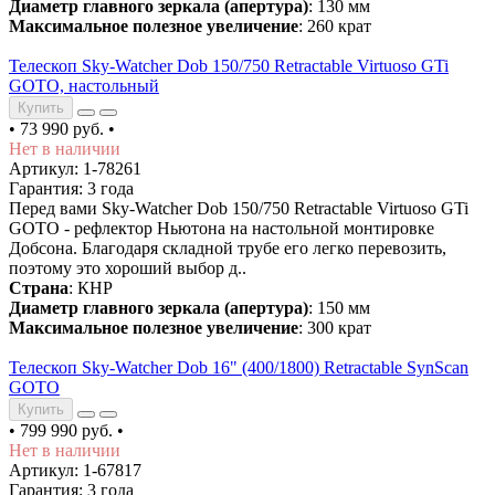
Диаметр главного зеркала (апертура)
: 130 мм
Максимальное полезное увеличение
: 260 крат
Телескоп Sky-Watcher Dob 150/750 Retractable Virtuoso GTi
GOTO, настольный
Купить
•
73 990 руб.
•
Нет в наличии
Артикул: 1-78261
Гарантия: 3 года
Перед вами Sky-Watcher Dob 150/750 Retractable Virtuoso GTi
GOTO - рефлектор Ньютона на настольной монтировке
Добсона. Благодаря складной трубе его легко перевозить,
поэтому это хороший выбор д..
Страна
: КНР
Диаметр главного зеркала (апертура)
: 150 мм
Максимальное полезное увеличение
: 300 крат
Телескоп Sky-Watcher Dob 16" (400/1800) Retractable SynScan
GOTO
Купить
•
799 990 руб.
•
Нет в наличии
Артикул: 1-67817
Гарантия: 3 года