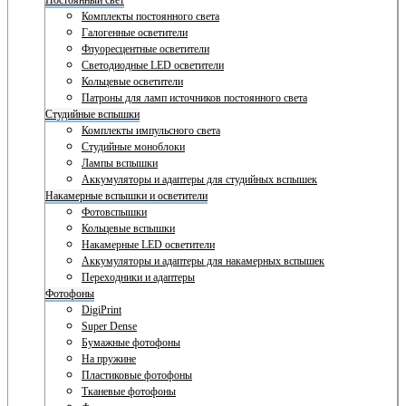
Постоянный свет
Комплекты постоянного света
Галогенные осветители
Флуоресцентные осветители
Светодиодные LED осветители
Кольцевые осветители
Патроны для ламп источников постоянного света
Студийные вспышки
Комплекты импульсного света
Студийные моноблоки
Лампы вспышки
Аккумуляторы и адаптеры для студийных вспышек
Накамерные вспышки и осветители
Фотовспышки
Кольцевые вспышки
Накамерные LED осветители
Аккумуляторы и адаптеры для накамерных вспышек
Переходники и адаптеры
Фотофоны
DigiPrint
Super Dense
Бумажные фотофоны
На пружине
Пластиковые фотофоны
Тканевые фотофоны