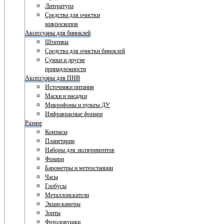
Литература
Средства для очистки
микроскопов
Аксессуары для биноклей
Штативы
Средства для очистки биноклей
Сумки и другие
принадлежности
Аксессуары для ПНВ
Источники питания
Маски и насадки
Микрофоны и пульты ДУ
Инфракрасные фонари
Разное
Компасы
Планетарии
Наборы для экспериментов
Фонари
Барометры и метеостанции
Часы
Глобусы
Металлоискатели
Экшн-камеры
Зонты
Фотоловушки