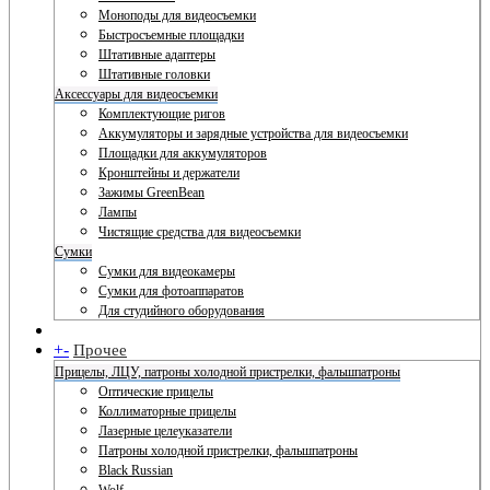
Моноподы для видеосъемки
Быстросъемные площадки
Штативные адаптеры
Штативные головки
Аксессуары для видеосъемки
Комплектующие ригов
Аккумуляторы и зарядные устройства для видеосъемки
Площадки для аккумуляторов
Кронштейны и держатели
Зажимы GreenBean
Лампы
Чистящие средства для видеосъемки
Сумки
Сумки для видеокамеры
Сумки для фотоаппаратов
Для студийного оборудования
+
-
Прочее
Прицелы, ЛЦУ, патроны холодной пристрелки, фальшпатроны
Оптические прицелы
Коллиматорные прицелы
Лазерные целеуказатели
Патроны холодной пристрелки, фальшпатроны
Black Russian