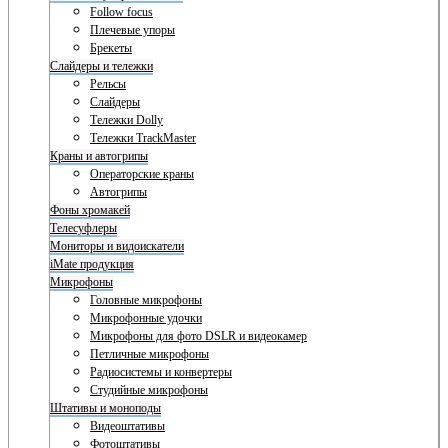
Follow focus
Плечевые упоры
Брекеты
Слайдеры и тележки
Рельсы
Слайдеры
Тележки Dolly
Тележки TrackMaster
Краны и автогрипы
Операторские краны
Автогрипы
Фоны хромакей
Телесуфлеры
Мониторы и видоискатели
iMate продукция
Микрофоны
Головные микрофоны
Микрофонные удочки
Микрофоны для фото DSLR и видеокамер
Петличные микрофоны
Радиосистемы и конвертеры
Студийные микрофоны
Штативы и моноподы
Видеоштативы
Фотоштативы