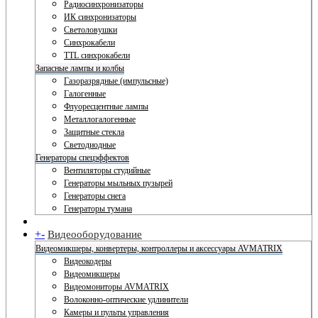
Радиосинхронизаторы
ИК синхронизаторы
Светоловушки
Синхрокабели
TTL синхрокабели
Запасные лампы и колбы
Газоразрядные (импульсные)
Галогенные
Флуоресцентные лампы
Металлогалогенные
Защитные стекла
Светодиодные
Генераторы спецэффектов
Вентиляторы студийные
Генераторы мыльных пузырей
Генераторы снега
Генераторы тумана
+
-
Видеооборудование
Видеомикшеры, конвертеры, контроллеры и аксессуары AVMATRIX
Видеокодеры
Видеомикшеры
Видеомониторы AVMATRIX
Волоконно-оптические удлинители
Камеры и пульты управления