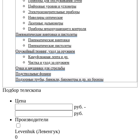
Приборы для обслуживания сетей
Цифровые уровни и угломеры
Электроизмерительные приборы
Нивелиры оптические
Лазерные дальномеры
Приборы неразрушающего контроля
Пневматические винтовки и пистолеты
Пневматические винтовки
Пневматические пистолеты
Оружейный тюнинг, уход за оружием
Камуфляжная лента и др.
Чистка и уход за оружием
Очки и наушники для стрельбы
Подствольные фонари
Подзорные трубы, бинокли, барометры и др. из бронзы
Подбор телескопа
Цена
руб. -
руб.
Производители
Levenhuk (Левенгук)
0