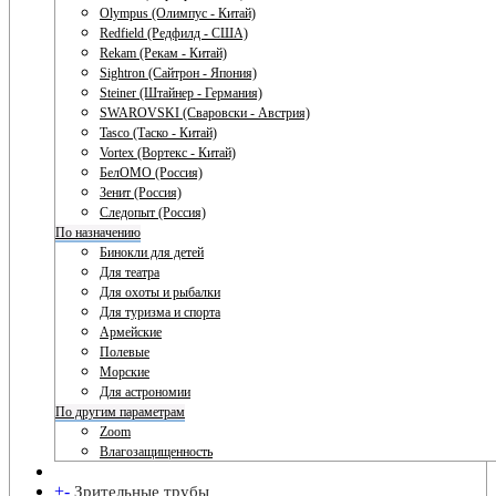
Olympus (Олимпус - Китай)
Redfield (Редфилд - США)
Rekam (Рекам - Китай)
Sightron (Сайтрон - Япония)
Steiner (Штайнер - Германия)
SWAROVSKI (Сваровски - Австрия)
Tasco (Таско - Китай)
Vortex (Вортекс - Китай)
БелОМО (Россия)
Зенит (Россия)
Следопыт (Россия)
По назначению
Бинокли для детей
Для театра
Для охоты и рыбалки
Для туризма и спорта
Армейские
Полевые
Морские
Для астрономии
По другим параметрам
Zoom
Влагозащищенность
+
-
Зрительные трубы