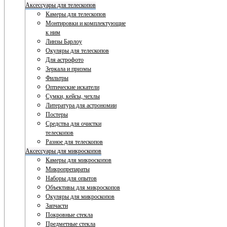
Аксессуары для телескопов
Камеры для телескопов
Монтировки и комплектующие
к ним
Линзы Барлоу
Окуляры для телескопов
Для астрофото
Зеркала и призмы
Фильтры
Оптические искатели
Сумки, кейсы, чехлы
Литература для астрономии
Постеры
Средства для очистки
телескопов
Разное для телескопов
Аксессуары для микроскопов
Камеры для микроскопов
Микропрепараты
Наборы для опытов
Объективы для микроскопов
Окуляры для микроскопов
Запчасти
Покровные стекла
Предметные стекла