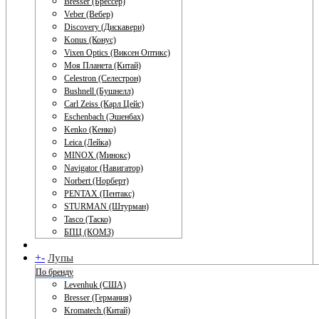
Bresser (Брессер)
Veber (Вебер)
Discovery (Дискавери)
Konus (Конус)
Vixen Optics (Виксен Оптикс)
Моя Планета (Китай)
Celestron (Селестрон)
Bushnell (Бушнелл)
Carl Zeiss (Карл Цейс)
Eschenbach (Эшенбах)
Kenko (Кенко)
Leica (Лейка)
MINOX (Минокс)
Navigator (Навигатор)
Norbert (Норберт)
PENTAX (Пентакс)
STURMAN (Штурман)
Tasco (Таско)
БПЦ (КОМЗ)
+
-
Лупы
По бренду
Levenhuk (США)
Bresser (Германия)
Kromatech (Китай)