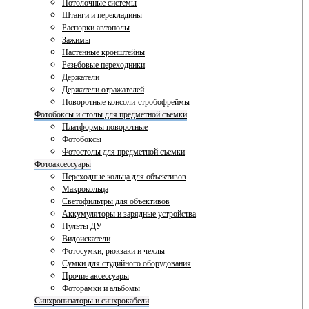
Потолочные системы
Штанги и перекладины
Распорки автополы
Зажимы
Настенные кронштейны
Резьбовые переходники
Держатели
Держатели отражателей
Поворотные консоли-стробофреймы
Фотобоксы и столы для предметной съемки
Платформы поворотные
Фотобоксы
Фотостолы для предметной съемки
Фотоаксессуары
Переходные кольца для объективов
Макрокольца
Светофильтры для объективов
Аккумуляторы и зарядные устройства
Пульты ДУ
Видоискатели
Фотосумки, рюкзаки и чехлы
Сумки для студийного оборудования
Прочие аксессуары
Фоторамки и альбомы
Синхронизаторы и синхрокабели