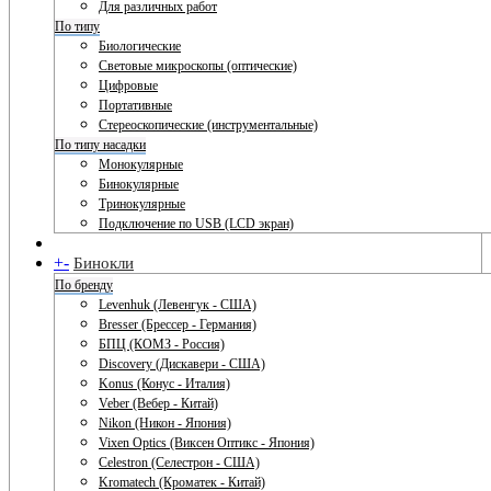
Для различных работ
По типу
Биологические
Световые микроскопы (оптические)
Цифровые
Портативные
Стереоскопические (инструментальные)
По типу насадки
Монокулярные
Бинокулярные
Тринокулярные
Подключение по USB (LCD экран)
+
-
Бинокли
По бренду
Levenhuk (Левенгук - США)
Bresser (Брессер - Германия)
БПЦ (КОМЗ - Россия)
Discovery (Дискавери - США)
Konus (Конус - Италия)
Veber (Вебер - Китай)
Nikon (Никон - Япония)
Vixen Optics (Виксен Оптикс - Япония)
Celestron (Селестрон - США)
Kromatech (Кроматек - Китай)