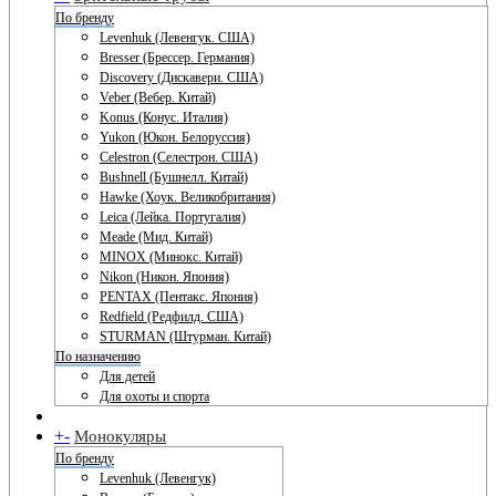
По бренду
Levenhuk (Левенгук. США)
Bresser (Брессер. Германия)
Discovery (Дискавери. США)
Veber (Вебер. Китай)
Konus (Конус. Италия)
Yukon (Юкон. Белоруссия)
Celestron (Селестрон. США)
Bushnell (Бушнелл. Китай)
Hawke (Хоук. Великобритания)
Leica (Лейка. Португалия)
Meade (Мид. Китай)
MINOX (Минокс. Китай)
Nikon (Никон. Япония)
PENTAX (Пентакс. Япония)
Redfield (Редфилд. США)
STURMAN (Штурман. Китай)
По назначению
Для детей
Для охоты и спорта
+
-
Монокуляры
По бренду
Levenhuk (Левенгук)