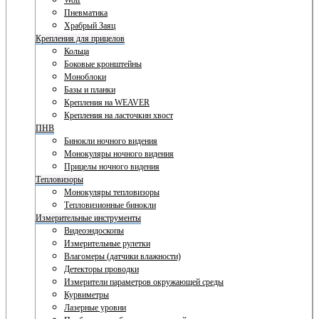
Wolf
Пневматика
Храбрый Заяц
Крепления для прицелов
Кольца
Боковые кронштейны
Моноблоки
Базы и планки
Крепления на WEAVER
Крепления на ласточкин хвост
ПНВ
Бинокли ночного видения
Монокуляры ночного видения
Прицелы ночного видения
Тепловизоры
Монокуляры тепловизоры
Тепловизионные бинокли
Измерительные инструменты
Видеоэндоскопы
Измерительные рулетки
Влагомеры (датчики влажности)
Детекторы проводки
Измерители параметров окружающей среды
Курвиметры
Лазерные уровни