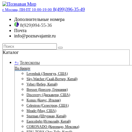
8(499)396-35-49
г. Москва, ПН-ПТ 10:00-19:00
Дополнительные номера
8(929)994-55-36
Почта
info@poznavajamir.ru
Каталог
+
-
Телескопы
По бренду
Levenhuk (Левенгук, США)
Sky-Watcher (Скай-Вотчер, Китай)
Veber (Вебер, Китай)
Bresser (Брессер, Германия)
Discovery (Дискавери, США)
Konus (Конус, Италия)
Celestron (Селестрон, США)
Meade (Мид, США)
Sturman (Штурман, Китай)
Eastcolight (Истколайт, Китай)
CORONADO (Коронадо, Мексика)