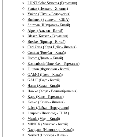
LUNT Solar Systems (Германия)
Pentax (Пентакс - Япония)
Yukon (Юкон - Белоруссия)
Bushnell (Бушнелл - США)
Sturman (Штурман - Китай)
Alpen (Альпен - Китай)
Blaser (Блазер - Германия)
Breaker (Брикер - Китай)
Carl Zeiss (Карл Цейс - Япония)
Combat (Комбат - Китай)
Dicom (Диком - Китай)
Eschenbach (Эшенбах - Германия)
Fujinon (Фуджинон - Китай)
GAMO (Гамо - Китай)
GAUT (Гаут - Китай)
Hama (Хама - Китай)
Hawke (Хоук - Великобритания)
Kaps (Капс - Германия)
Kenko (Кенко - Япония)
Leica (Лейка - Португалия)
Leupold (Люпольд - США)
Meade (Мид - Китай)
MINOX (Минокс - Китай)
Navigator (Навигатор - Китай)
Norbert (Норберт - Китай)