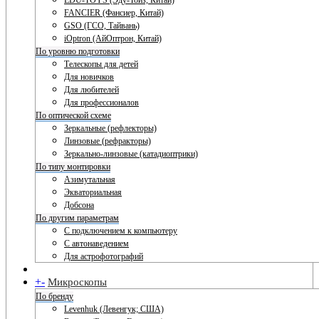
EDU-TOYS (Эду-Тойз, Китай)
FANCIER (Фансиер, Китай)
GSO (ГСО, Тайвань)
iOptron (АйОптрон, Китай)
По уровню подготовки
Телескопы для детей
Для новичков
Для любителей
Для профессионалов
По оптической схеме
Зеркальные (рефлекторы)
Линзовые (рефракторы)
Зеркально-линзовые (катадиоптрики)
По типу монтировки
Азимутальная
Экваториальная
Добсона
По другим параметрам
С подключением к компьютеру
С автонаведением
Для астрофотографий
+
-
Микроскопы
По бренду
Levenhuk (Левенгук; США)