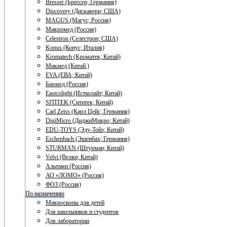
Bresser (Брессер; Германия)
Discovery (Дискавери; США)
MAGUS (Магус; Россия)
Микромед (Россия)
Celestron (Селестрон; США)
Konus (Конус; Италия)
Kromatech (Кроматек; Китай)
Микмед (Китай.)
EVA (ЕВА; Китай)
Биомед (Россия)
Eastcolight (Истколайт; Китай)
SITITEK (Сититек; Китай)
Carl Zeiss (Карл Цейс; Германия)
DigiMicro (ДиджиМикро; Китай)
EDU-TOYS (Эду-Тойз; Китай)
Eschenbach (Эшенбах; Германия)
STURMAN (Штурман; Китай)
Velvi (Велви; Китай)
Альтами (Россия)
АО «ЛОМО» (Россия)
ФОЗ (Россия)
По назначению
Микроскопы для детей
Для школьников и студентов
Для лаборатории