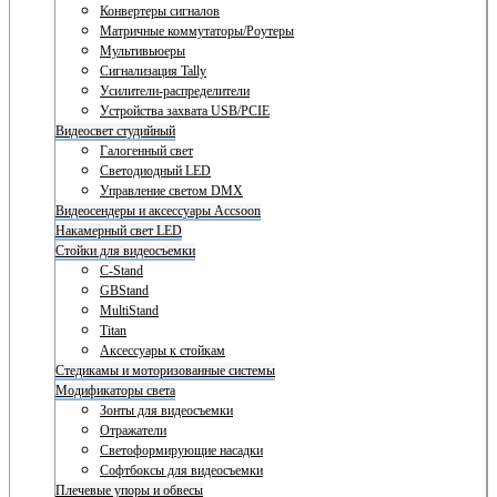
Конвертеры сигналов
Матричные коммутаторы/Роутеры
Мультивьюеры
Сигнализация Tally
Усилители-распределители
Устройства захвата USB/PCIE
Видеосвет студийный
Галогенный свет
Светодиодный LED
Управление светом DMX
Видеосендеры и аксессуары Accsoon
Накамерный свет LED
Стойки для видеосъемки
C-Stand
GBStand
MultiStand
Titan
Аксессуары к стойкам
Стедикамы и моторизованные системы
Модификаторы света
Зонты для видеосъемки
Отражатели
Светоформирующие насадки
Софтбоксы для видеосъемки
Плечевые упоры и обвесы