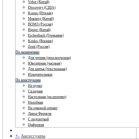
Veber (Китай)
Discovery (США)
Konus (Италия)
Микмед (Китай)
ВОМЗ (Россия)
Bigger (Китай)
Eschenbach (Германия)
Kenko (Япония)
Zenit (Россия)
По назначению
Для чтения (просмотровая)
Ювелирная (часовая)
Для шитья (текстильная)
Измерительные
По конструкции
На ручке
Складная
Настольная (на штативе)
Налобная
На очковой оправе
Линза Френеля
С подсветкой
Цифровая
+
-
Аксессуары