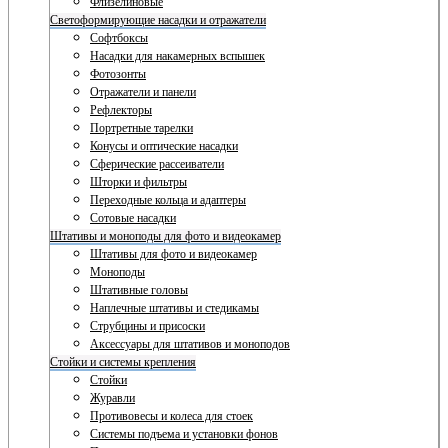
Флизелиновые
Светоформирующие насадки и отражатели
Софтбоксы
Насадки для накамерных вспышек
Фотозонты
Отражатели и панели
Рефлекторы
Портретные тарелки
Конусы и оптические насадки
Сферические рассеиватели
Шторки и фильтры
Переходные кольца и адаптеры
Сотовые насадки
Штативы и моноподы для фото и видеокамер
Штативы для фото и видеокамер
Моноподы
Штативные головы
Наплечные штативы и стедикамы
Струбцины и присоски
Аксессуары для штативов и моноподов
Стойки и системы крепления
Стойки
Журавли
Противовесы и колеса для стоек
Системы подъема и установки фонов