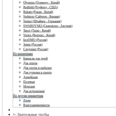
Olympus (Олимпус - Китай)
Redfield (Редфилд - США)
Rekam (Рекам - Китай)
Sightron (Сайтрон - Япония)
Steiner (Штайнер - Германия)
SWAROVSKI (Сваровски - Австрия)
Tasco (Таско - Китай)
Vortex (Вортекс - Китай)
БелОМО (Россия)
Зенит (Россия)
Следопыт (Россия)
По назначению
Бинокли для детей
Для театра
Для охоты и рыбалки
Для туризма и спорта
Армейские
Полевые
Морские
Для астрономии
По другим параметрам
Zoom
Влагозащищенность
+
-
Зрительные трубы