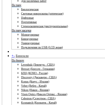
Для различных работ
По типу
Биологические
Световые микроскопы (оптические)
Цифровые
Портативные
Стереоскопические (инструментальные)
По типу насадки
Монокулярные
Бинокулярные
Тринокулярные
Подключение по USB (LCD экран)
+
-
Бинокли
По бренду
Levenhuk (Левенгук - США)
Bresser (Брессер - Германия)
БПЦ (КОМЗ - Россия)
Discovery (Дискавери - США)
Konus (Конус - Италия)
Veber (Вебер - Китай)
Nikon (Никон - Япония)
Vixen Optics (Виксен Оптикс - Япония)
Celestron (Селестрон - США)
Kromatech (Кроматек - Китай)