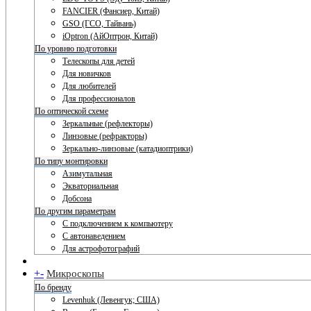
FANCIER (Фансиер, Китай)
GSO (ГСО, Тайвань)
iOptron (АйОптрон, Китай)
По уровню подготовки
Телескопы для детей
Для новичков
Для любителей
Для профессионалов
По оптической схеме
Зеркальные (рефлекторы)
Линзовые (рефракторы)
Зеркально-линзовые (катадиоптрики)
По типу монтировки
Азимутальная
Экваториальная
Добсона
По другим параметрам
С подключением к компьютеру
С автонаведением
Для астрофотографий
+
-
Микроскопы
По бренду
Levenhuk (Левенгук; США)