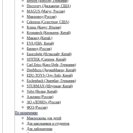
Bresser (Брессер; Германия)
Discovery (Дискавери; США)
MAGUS (Магус; Россия)
Микромед (Россия)
Celestron (Селестрон; США)
Konus (Конус; Италия)
Kromatech (Кроматек; Китай)
Микмед (Китай.)
EVA (ЕВА; Китай)
Биомед (Россия)
Eastcolight (Истколайт; Китай)
SITITEK (Сититек; Китай)
Carl Zeiss (Карл Цейс; Германия)
DigiMicro (ДиджиМикро; Китай)
EDU-TOYS (Эду-Тойз; Китай)
Eschenbach (Эшенбах; Германия)
STURMAN (Штурман; Китай)
Velvi (Велви; Китай)
Альтами (Россия)
АО «ЛОМО» (Россия)
ФОЗ (Россия)
По назначению
Микроскопы для детей
Для школьников и студентов
Для лаборатории