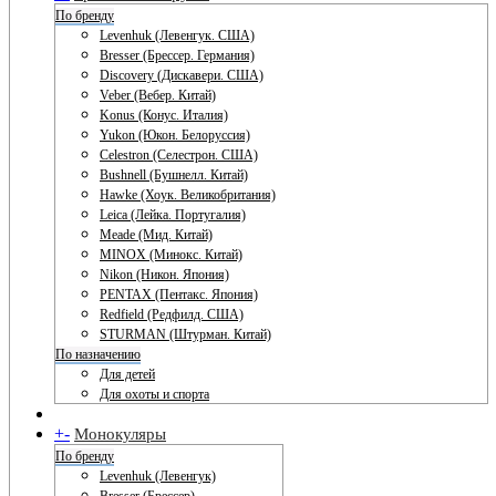
По бренду
Levenhuk (Левенгук. США)
Bresser (Брессер. Германия)
Discovery (Дискавери. США)
Veber (Вебер. Китай)
Konus (Конус. Италия)
Yukon (Юкон. Белоруссия)
Celestron (Селестрон. США)
Bushnell (Бушнелл. Китай)
Hawke (Хоук. Великобритания)
Leica (Лейка. Португалия)
Meade (Мид. Китай)
MINOX (Минокс. Китай)
Nikon (Никон. Япония)
PENTAX (Пентакс. Япония)
Redfield (Редфилд. США)
STURMAN (Штурман. Китай)
По назначению
Для детей
Для охоты и спорта
+
-
Монокуляры
По бренду
Levenhuk (Левенгук)