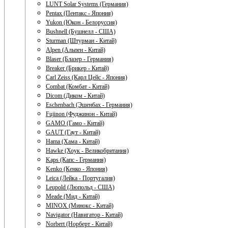
LUNT Solar Systems (Германия)
Pentax (Пентакс - Япония)
Yukon (Юкон - Белоруссия)
Bushnell (Бушнелл - США)
Sturman (Штурман - Китай)
Alpen (Альпен - Китай)
Blaser (Блазер - Германия)
Breaker (Брикер - Китай)
Carl Zeiss (Карл Цейс - Япония)
Combat (Комбат - Китай)
Dicom (Диком - Китай)
Eschenbach (Эшенбах - Германия)
Fujinon (Фуджинон - Китай)
GAMO (Гамо - Китай)
GAUT (Гаут - Китай)
Hama (Хама - Китай)
Hawke (Хоук - Великобритания)
Kaps (Капс - Германия)
Kenko (Кенко - Япония)
Leica (Лейка - Португалия)
Leupold (Люпольд - США)
Meade (Мид - Китай)
MINOX (Минокс - Китай)
Navigator (Навигатор - Китай)
Norbert (Норберт - Китай)