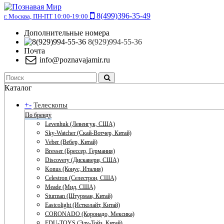
8(499)396-35-49
г. Москва, ПН-ПТ 10:00-19:00
Дополнительные номера
8(929)994-55-36
Почта
info@poznavajamir.ru
Каталог
+
-
Телескопы
По бренду
Levenhuk (Левенгук, США)
Sky-Watcher (Скай-Вотчер, Китай)
Veber (Вебер, Китай)
Bresser (Брессер, Германия)
Discovery (Дискавери, США)
Konus (Конус, Италия)
Celestron (Селестрон, США)
Meade (Мид, США)
Sturman (Штурман, Китай)
Eastcolight (Истколайт, Китай)
CORONADO (Коронадо, Мексика)
EDU-TOYS (Эду-Тойз, Китай)