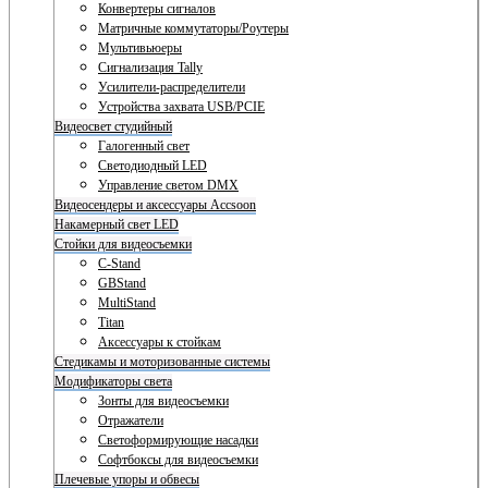
Конвертеры сигналов
Матричные коммутаторы/Роутеры
Мультивьюеры
Сигнализация Tally
Усилители-распределители
Устройства захвата USB/PCIE
Видеосвет студийный
Галогенный свет
Светодиодный LED
Управление светом DMX
Видеосендеры и аксессуары Accsoon
Накамерный свет LED
Стойки для видеосъемки
C-Stand
GBStand
MultiStand
Titan
Аксессуары к стойкам
Стедикамы и моторизованные системы
Модификаторы света
Зонты для видеосъемки
Отражатели
Светоформирующие насадки
Софтбоксы для видеосъемки
Плечевые упоры и обвесы