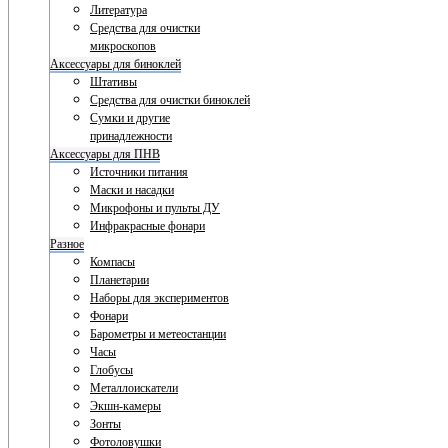
Литература
Средства для очистки
микроскопов
Аксессуары для биноклей
Штативы
Средства для очистки биноклей
Сумки и другие
принадлежности
Аксессуары для ПНВ
Источники питания
Маски и насадки
Микрофоны и пульты ДУ
Инфракрасные фонари
Разное
Компасы
Планетарии
Наборы для экспериментов
Фонари
Барометры и метеостанции
Часы
Глобусы
Металлоискатели
Экшн-камеры
Зонты
Фотоловушки