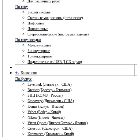
Для различных работ
По типу
Биологические
Световые микроскопы (оптические)
Цифровые
Портативные
Стереоскопические (инструментальные)
По типу насадки
Монокулярные
Бинокулярные
Тринокулярные
Подключение по USB (LCD экран)
+
-
Бинокли
По бренду
Levenhuk (Левенгук - США)
Bresser (Брессер - Германия)
БПЦ (КОМЗ - Россия)
Discovery (Дискавери - США)
Konus (Конус - Италия)
Veber (Вебер - Китай)
Nikon (Никон - Япония)
Vixen Optics (Виксен Оптикс - Япония)
Celestron (Селестрон - США)
Kromatech (Кроматек - Китай)