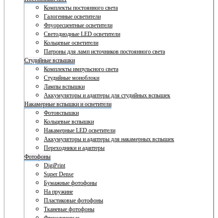
Комплекты постоянного света
Галогенные осветители
Флуоресцентные осветители
Светодиодные LED осветители
Кольцевые осветители
Патроны для ламп источников постоянного света
Студийные вспышки
Комплекты импульсного света
Студийные моноблоки
Лампы вспышки
Аккумуляторы и адаптеры для студийных вспышек
Накамерные вспышки и осветители
Фотовспышки
Кольцевые вспышки
Накамерные LED осветители
Аккумуляторы и адаптеры для накамерных вспышек
Переходники и адаптеры
Фотофоны
DigiPrint
Super Dense
Бумажные фотофоны
На пружине
Пластиковые фотофоны
Тканевые фотофоны