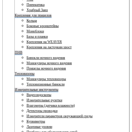
Пневматика
Храбрый Заяц
Крепления для прицелов
Кольца
Боковые кронштейны
Моноблоки
Базы и планки
Крепления на WEAVER
Крепления на ласточкин хвост
ПНВ
Бинокли ночного видения
Монокуляры ночного видения
Прицелы ночного видения
Тепловизоры
Монокуляры тепловизоры
Тепловизионные бинокли
Измерительные инструменты
Видеоэндоскопы
Измерительные рулетки
Влагомеры (датчики влажности)
Детекторы проводки
Измерители параметров окружающей среды
Курвиметры
Лазерные уровни