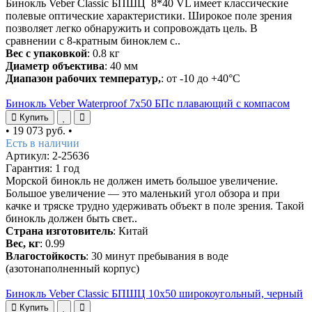
Бинокль Veber Classic БПШЦ 8*40 VL имеет классические
полевые оптические характеристики. Широкое поле зрения
позволяет легко обнаружить и сопровождать цель. В
сравнении с 8-кратным биноклем с..
Вес с упаковкой
: 0.8 кг
Диаметр объектива
: 40 мм
Диапазон рабочих температур,
: от -10 до +40°C
Бинокль Veber Waterproof 7x50 БПс плавающий с компасом
Купить
•
19 073 руб.
•
Есть в наличии
Артикул: 2-25636
Гарантия: 1 год
Морской бинокль не должен иметь большое увеличение.
Большое увеличение — это маленький угол обзора и при
качке и тряске трудно удерживать объект в поле зрения. Такой
бинокль должен быть свет..
Страна изготовитель
: Китай
Вес, кг
: 0.99
Влагостойкость
: 30 минут пребывания в воде
(азотонаполненный корпус)
Бинокль Veber Classic БПШЦ 10x50 широкоугольный, черный
Купить