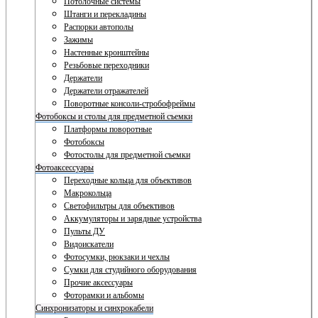
Потолочные системы
Штанги и перекладины
Распорки автополы
Зажимы
Настенные кронштейны
Резьбовые переходники
Держатели
Держатели отражателей
Поворотные консоли-стробофреймы
Фотобоксы и столы для предметной съемки
Платформы поворотные
Фотобоксы
Фотостолы для предметной съемки
Фотоаксессуары
Переходные кольца для объективов
Макрокольца
Светофильтры для объективов
Аккумуляторы и зарядные устройства
Пульты ДУ
Видоискатели
Фотосумки, рюкзаки и чехлы
Сумки для студийного оборудования
Прочие аксессуары
Фоторамки и альбомы
Синхронизаторы и синхрокабели