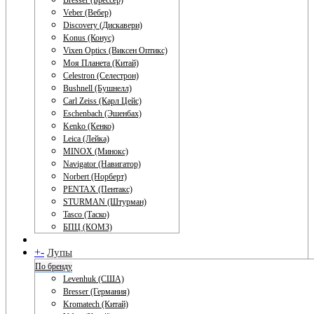
Bresser (Брессер)
Veber (Вебер)
Discovery (Дискавери)
Konus (Конус)
Vixen Optics (Виксен Оптикс)
Моя Планета (Китай)
Celestron (Селестрон)
Bushnell (Бушнелл)
Carl Zeiss (Карл Цейс)
Eschenbach (Эшенбах)
Kenko (Кенко)
Leica (Лейка)
MINOX (Минокс)
Navigator (Навигатор)
Norbert (Норберт)
PENTAX (Пентакс)
STURMAN (Штурман)
Tasco (Таско)
БПЦ (КОМЗ)
+
-
Лупы
По бренду
Levenhuk (США)
Bresser (Германия)
Kromatech (Китай)