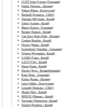
LUNT Solar Systems (Германия)
Pentax (Пентакс - Япония)
Yukon (Юкон - Белоруссия)
Bushnell (Бушнелл - США)
Sturman (Штурман - Китай)
Alpen (Альпен - Китай)
Blaser (Блазер - Германия)
Breaker (Брикер - Китай)
Carl Zeiss (Карл Цейс - Япония)
Combat (Комбат - Китай)
Dicom (Диком - Китай)
Eschenbach (Эшенбах - Германия)
Fujinon (Фуджинон - Китай)
GAMO (Гамо - Китай)
GAUT (Гаут - Китай)
Hama (Хама - Китай)
Hawke (Хоук - Великобритания)
Kaps (Капс - Германия)
Kenko (Кенко - Япония)
Leica (Лейка - Португалия)
Leupold (Люпольд - США)
Meade (Мид - Китай)
MINOX (Минокс - Китай)
Navigator (Навигатор - Китай)
Norbert (Норберт - Китай)