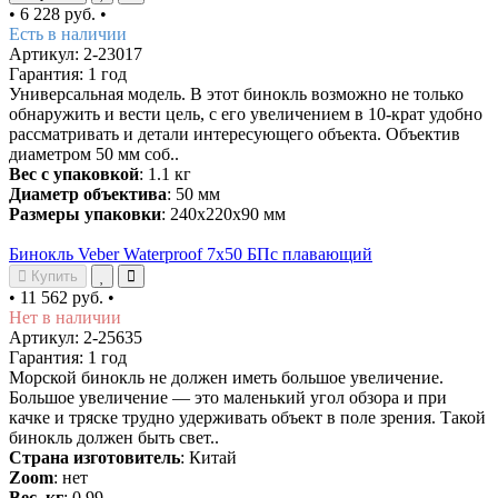
•
6 228 руб.
•
Есть в наличии
Артикул: 2-23017
Гарантия: 1 год
Универсальная модель. В этот бинокль возможно не только
обнаружить и вести цель, c его увеличением в 10-крат удобно
рассматривать и детали интересующего объекта. Объектив
диаметром 50 мм соб..
Вес с упаковкой
: 1.1 кг
Диаметр объектива
: 50 мм
Размеры упаковки
: 240х220х90 мм
Бинокль Veber Waterproof 7x50 БПс плавающий
Купить
•
11 562 руб.
•
Нет в наличии
Артикул: 2-25635
Гарантия: 1 год
Морской бинокль не должен иметь большое увеличение.
Большое увеличение — это маленький угол обзора и при
качке и тряске трудно удерживать объект в поле зрения. Такой
бинокль должен быть свет..
Страна изготовитель
: Китай
Zoom
: нет
Вес, кг
: 0.99