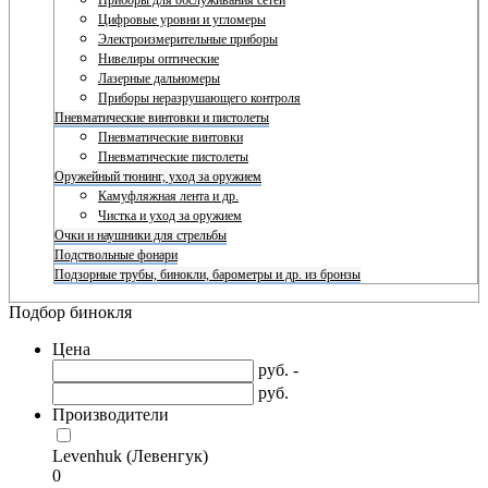
Приборы для обслуживания сетей
Цифровые уровни и угломеры
Электроизмерительные приборы
Нивелиры оптические
Лазерные дальномеры
Приборы неразрушающего контроля
Пневматические винтовки и пистолеты
Пневматические винтовки
Пневматические пистолеты
Оружейный тюнинг, уход за оружием
Камуфляжная лента и др.
Чистка и уход за оружием
Очки и наушники для стрельбы
Подствольные фонари
Подзорные трубы, бинокли, барометры и др. из бронзы
Подбор бинокля
Цена
руб. -
руб.
Производители
Levenhuk (Левенгук)
0