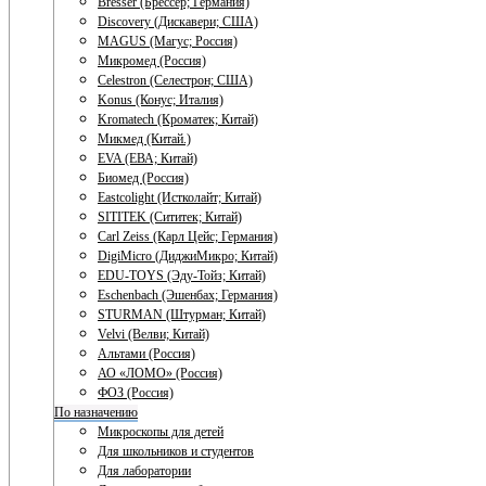
Bresser (Брессер; Германия)
Discovery (Дискавери; США)
MAGUS (Магус; Россия)
Микромед (Россия)
Celestron (Селестрон; США)
Konus (Конус; Италия)
Kromatech (Кроматек; Китай)
Микмед (Китай.)
EVA (ЕВА; Китай)
Биомед (Россия)
Eastcolight (Истколайт; Китай)
SITITEK (Сититек; Китай)
Carl Zeiss (Карл Цейс; Германия)
DigiMicro (ДиджиМикро; Китай)
EDU-TOYS (Эду-Тойз; Китай)
Eschenbach (Эшенбах; Германия)
STURMAN (Штурман; Китай)
Velvi (Велви; Китай)
Альтами (Россия)
АО «ЛОМО» (Россия)
ФОЗ (Россия)
По назначению
Микроскопы для детей
Для школьников и студентов
Для лаборатории