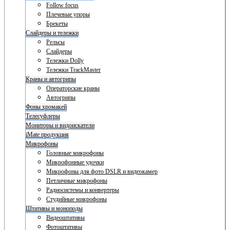
Follow focus
Плечевые упоры
Брекеты
Слайдеры и тележки
Рельсы
Слайдеры
Тележки Dolly
Тележки TrackMaster
Краны и автогрипы
Операторские краны
Автогрипы
Фоны хромакей
Телесуфлеры
Мониторы и видоискатели
iMate продукция
Микрофоны
Головные микрофоны
Микрофонные удочки
Микрофоны для фото DSLR и видеокамер
Петличные микрофоны
Радиосистемы и конвертеры
Студийные микрофоны
Штативы и моноподы
Видеоштативы
Фотоштативы