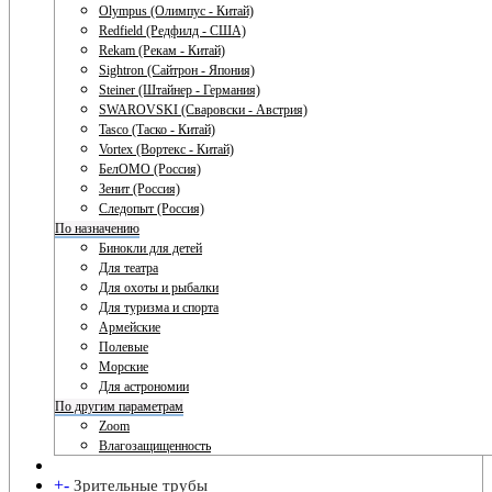
Olympus (Олимпус - Китай)
Redfield (Редфилд - США)
Rekam (Рекам - Китай)
Sightron (Сайтрон - Япония)
Steiner (Штайнер - Германия)
SWAROVSKI (Сваровски - Австрия)
Tasco (Таско - Китай)
Vortex (Вортекс - Китай)
БелОМО (Россия)
Зенит (Россия)
Следопыт (Россия)
По назначению
Бинокли для детей
Для театра
Для охоты и рыбалки
Для туризма и спорта
Армейские
Полевые
Морские
Для астрономии
По другим параметрам
Zoom
Влагозащищенность
+
-
Зрительные трубы