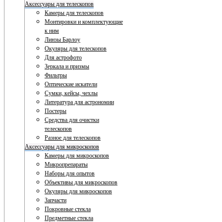
Аксессуары для телескопов
Камеры для телескопов
Монтировки и комплектующие
к ним
Линзы Барлоу
Окуляры для телескопов
Для астрофото
Зеркала и призмы
Фильтры
Оптические искатели
Сумки, кейсы, чехлы
Литература для астрономии
Постеры
Средства для очистки
телескопов
Разное для телескопов
Аксессуары для микроскопов
Камеры для микроскопов
Микропрепараты
Наборы для опытов
Объективы для микроскопов
Окуляры для микроскопов
Запчасти
Покровные стекла
Предметные стекла