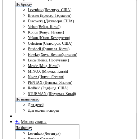
По бренду
Levenhuk (Левенгук. США)
Bresser (Брессер. Германия)
Discovery (Дискавери. США)
Veber (Вебер. Китай)
Konus (Конус. Италия)
Yukon (Юкон. Белоруссия)
Celestron (Селестрон. США)
Bushnell (Бушнелл. Китай)
Hawke (Хоук. Великобритания)
Leica (Лейка. Португалия)
Meade (Мид. Китай)
MINOX (Минокс. Китай)
Nikon (Никон. Япония)
PENTAX (Пентакс. Япония)
Redfield (Редфилд. США)
STURMAN (Штурман. Китай)
По назначению
Для детей
Для охоты и спорта
+
-
Монокуляры
По бренду
Levenhuk (Левенгук)