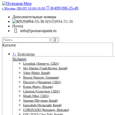
8(499)396-35-49
г. Москва, ПН-ПТ 10:00-19:00
Дополнительные номера
8(929)994-55-36
Почта
info@poznavajamir.ru
Каталог
+
-
Телескопы
По бренду
Levenhuk (Левенгук, США)
Sky-Watcher (Скай-Вотчер, Китай)
Veber (Вебер, Китай)
Bresser (Брессер, Германия)
Discovery (Дискавери, США)
Konus (Конус, Италия)
Celestron (Селестрон, США)
Meade (Мид, США)
Sturman (Штурман, Китай)
Eastcolight (Истколайт, Китай)
CORONADO (Коронадо, Мексика)
EDU-TOYS (Эду-Тойз, Китай)