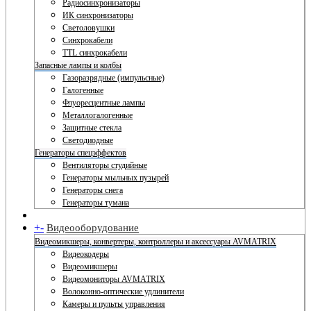
Радиосинхронизаторы
ИК синхронизаторы
Светоловушки
Синхрокабели
TTL синхрокабели
Запасные лампы и колбы
Газоразрядные (импульсные)
Галогенные
Флуоресцентные лампы
Металлогалогенные
Защитные стекла
Светодиодные
Генераторы спецэффектов
Вентиляторы студийные
Генераторы мыльных пузырей
Генераторы снега
Генераторы тумана
+
-
Видеооборудование
Видеомикшеры, конвертеры, контроллеры и аксессуары AVMATRIX
Видеокодеры
Видеомикшеры
Видеомониторы AVMATRIX
Волоконно-оптические удлинители
Камеры и пульты управления