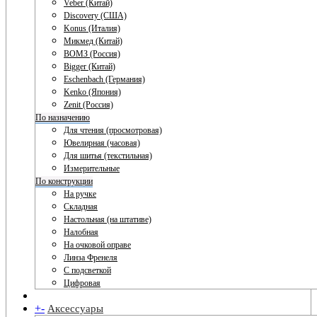
Veber (Китай)
Discovery (США)
Konus (Италия)
Микмед (Китай)
ВОМЗ (Россия)
Bigger (Китай)
Eschenbach (Германия)
Kenko (Япония)
Zenit (Россия)
По назначению
Для чтения (просмотровая)
Ювелирная (часовая)
Для шитья (текстильная)
Измерительные
По конструкции
На ручке
Складная
Настольная (на штативе)
Налобная
На очковой оправе
Линза Френеля
С подсветкой
Цифровая
+
-
Аксессуары