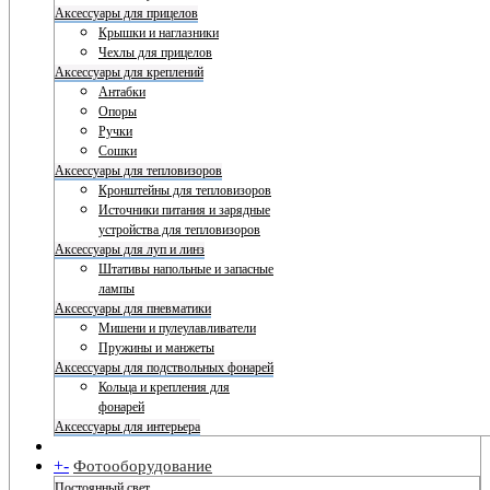
Аксессуары для прицелов
Крышки и наглазники
Чехлы для прицелов
Аксессуары для креплений
Антабки
Опоры
Ручки
Сошки
Аксессуары для тепловизоров
Кронштейны для тепловизоров
Источники питания и зарядные
устройства для тепловизоров
Аксессуары для луп и линз
Штативы напольные и запасные
лампы
Аксессуары для пневматики
Мишени и пулеулавливатели
Пружины и манжеты
Аксессуары для подствольных фонарей
Кольца и крепления для
фонарей
Аксессуары для интерьера
+
-
Фотооборудование
Постоянный свет