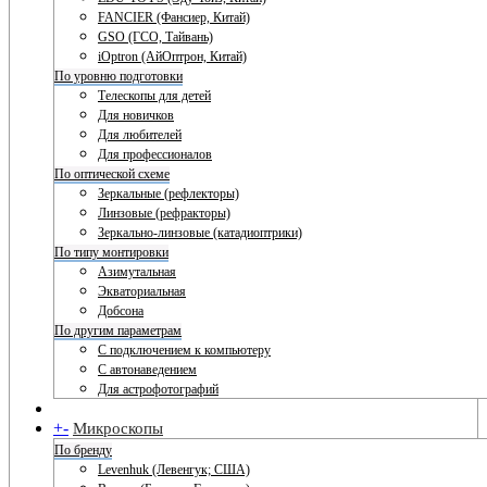
FANCIER (Фансиер, Китай)
GSO (ГСО, Тайвань)
iOptron (АйОптрон, Китай)
По уровню подготовки
Телескопы для детей
Для новичков
Для любителей
Для профессионалов
По оптической схеме
Зеркальные (рефлекторы)
Линзовые (рефракторы)
Зеркально-линзовые (катадиоптрики)
По типу монтировки
Азимутальная
Экваториальная
Добсона
По другим параметрам
С подключением к компьютеру
С автонаведением
Для астрофотографий
+
-
Микроскопы
По бренду
Levenhuk (Левенгук; США)