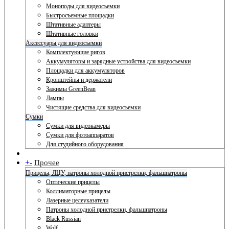
Моноподы для видеосъемки
Быстросъемные площадки
Штативные адаптеры
Штативные головки
Аксессуары для видеосъемки
Комплектующие ригов
Аккумуляторы и зарядные устройства для видеосъемки
Площадки для аккумуляторов
Кронштейны и держатели
Зажимы GreenBean
Лампы
Чистящие средства для видеосъемки
Сумки
Сумки для видеокамеры
Сумки для фотоаппаратов
Для студийного оборудования
+
-
Прочее
Прицелы, ЛЦУ, патроны холодной пристрелки, фальшпатроны
Оптические прицелы
Коллиматорные прицелы
Лазерные целеуказатели
Патроны холодной пристрелки, фальшпатроны
Black Russian
Wolf