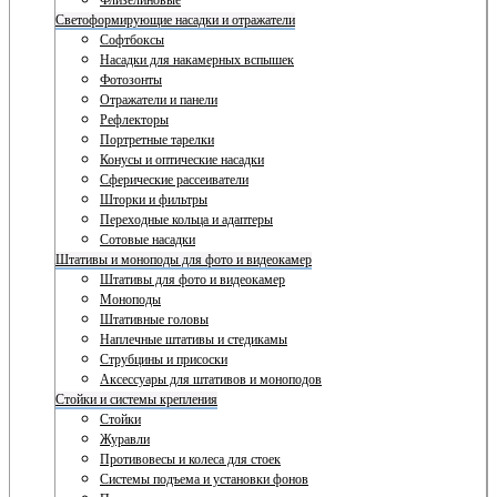
Флизелиновые
Светоформирующие насадки и отражатели
Софтбоксы
Насадки для накамерных вспышек
Фотозонты
Отражатели и панели
Рефлекторы
Портретные тарелки
Конусы и оптические насадки
Сферические рассеиватели
Шторки и фильтры
Переходные кольца и адаптеры
Сотовые насадки
Штативы и моноподы для фото и видеокамер
Штативы для фото и видеокамер
Моноподы
Штативные головы
Наплечные штативы и стедикамы
Струбцины и присоски
Аксессуары для штативов и моноподов
Стойки и системы крепления
Стойки
Журавли
Противовесы и колеса для стоек
Системы подъема и установки фонов