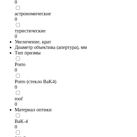
0
астрономические
0
туристические
0
Увеличение, крат
Диаметр объектива (апертура), мм
Тип призмы
Porro
0
Porro (стекло BaK4)
0
roof
0
Материал оптики
BaK-4
0