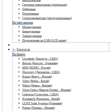
Биологические
Световые микроскопы (оптические)
Цифровые
Портативные
Стереоскопические (инструментальные)
По типу насадки
Монокулярные
Бинокулярные
Тринокулярные
Подключение по USB (LCD экран)
+
-
Бинокли
По бренду
Levenhuk (Левенгук - США)
Bresser (Брессер - Германия)
БПЦ (КОМЗ - Россия)
Discovery (Дискавери - США)
Konus (Конус - Италия)
Veber (Вебер - Китай)
Nikon (Никон - Япония)
Vixen Optics (Виксен Оптикс - Япония)
Celestron (Селестрон - США)
Kromatech (Кроматек - Китай)
LUNT Solar Systems (Германия)
Pentax (Пентакс - Япония)