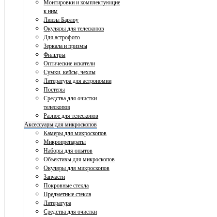
Монтировки и комплектующие
к ним
Линзы Барлоу
Окуляры для телескопов
Для астрофото
Зеркала и призмы
Фильтры
Оптические искатели
Сумки, кейсы, чехлы
Литература для астрономии
Постеры
Средства для очистки
телескопов
Разное для телескопов
Аксессуары для микроскопов
Камеры для микроскопов
Микропрепараты
Наборы для опытов
Объективы для микроскопов
Окуляры для микроскопов
Запчасти
Покровные стекла
Предметные стекла
Литература
Средства для очистки