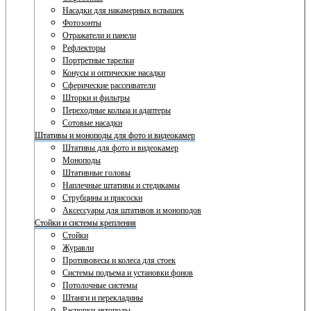
Насадки для накамерных вспышек
Фотозонты
Отражатели и панели
Рефлекторы
Портретные тарелки
Конусы и оптические насадки
Сферические рассеиватели
Шторки и фильтры
Переходные кольца и адаптеры
Сотовые насадки
Штативы и моноподы для фото и видеокамер
Штативы для фото и видеокамер
Моноподы
Штативные головы
Наплечные штативы и стедикамы
Струбцины и присоски
Аксессуары для штативов и моноподов
Стойки и системы крепления
Стойки
Журавли
Противовесы и колеса для стоек
Системы подъема и установки фонов
Потолочные системы
Штанги и перекладины
Распорки автополы