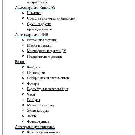
микроскопов
Аксессуары для биноклей
Штативы
Средства для очистки биноклей
Сумки и другие
принадлежности
Аксессуары для ПНВ
Источники питания
Маски и насадки
Микрофоны и пульты ДУ
Инфракрасные фонари
Разное
Компасы
Планетарии
Наборы для экспериментов
Фонари
Барометры и метеостанции
Часы
Глобусы
Металлоискатели
Экшн-камеры
Зонты
Фотоловушки
Аксессуары для прицелов
Крышки и наглазники