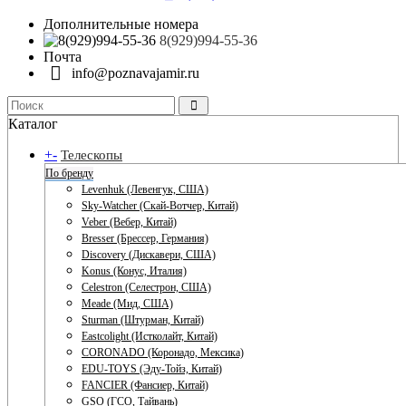
Дополнительные номера
8(929)994-55-36
Почта
info@poznavajamir.ru
Каталог
+
-
Телескопы
По бренду
Levenhuk (Левенгук, США)
Sky-Watcher (Скай-Вотчер, Китай)
Veber (Вебер, Китай)
Bresser (Брессер, Германия)
Discovery (Дискавери, США)
Konus (Конус, Италия)
Celestron (Селестрон, США)
Meade (Мид, США)
Sturman (Штурман, Китай)
Eastcolight (Истколайт, Китай)
CORONADO (Коронадо, Мексика)
EDU-TOYS (Эду-Тойз, Китай)
FANCIER (Фансиер, Китай)
GSO (ГСО, Тайвань)