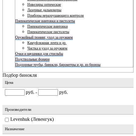
Нивелиры оптические
Лазерные дальномеры
Приборы неразрушающего контроля
Пневматические винтовки и пистолеты
Пневматические винтовки
Пневматические пистолеты
Оружейный тюнинг, уход за оружием
Камуфляжная лента и др.
Чистка и уход за оружием
Очки и наушники для стрельбы
Подствольные фонари
Подзорные трубы, бинокли, барометры и др. из бронзы
Подбор бинокля
Цена
руб. -
руб.
Производители
Levenhuk (Левенгук)
Назначение