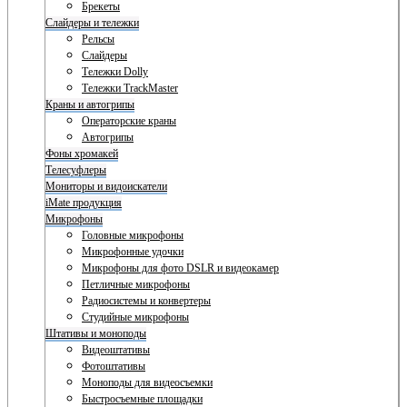
Брекеты
Слайдеры и тележки
Рельсы
Слайдеры
Тележки Dolly
Тележки TrackMaster
Краны и автогрипы
Операторские краны
Автогрипы
Фоны хромакей
Телесуфлеры
Мониторы и видоискатели
iMate продукция
Микрофоны
Головные микрофоны
Микрофонные удочки
Микрофоны для фото DSLR и видеокамер
Петличные микрофоны
Радиосистемы и конвертеры
Студийные микрофоны
Штативы и моноподы
Видеоштативы
Фотоштативы
Моноподы для видеосъемки
Быстросъемные площадки