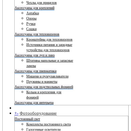
Чехлы для прицелов
Аксессуары для креплений
Антабки
Опоры
Ручки
Сошки
Аксессуары для тепловизоров
Кронштейны для тепловизоров
Источники питания и зарядные
устройства для тепловизоров
Аксессуары для луп и линз
Штативы напольные и запасные
лампы
Аксессуары для пневматики
Мишени и пулеулавливатели
Пружины и манжеты
Аксессуары для подствольных фонарей
Кольца и крепления для
фонарей
Аксессуары для интерьера
+
-
Фотооборудование
Постоянный свет
Комплекты постоянного света
Галогенные осветители