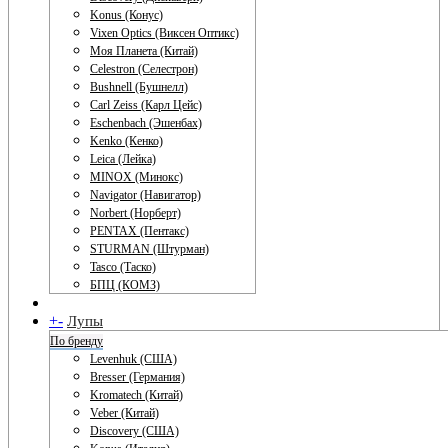
Konus (Конус)
Vixen Optics (Виксен Оптикс)
Моя Планета (Китай)
Celestron (Селестрон)
Bushnell (Бушнелл)
Carl Zeiss (Карл Цейс)
Eschenbach (Эшенбах)
Kenko (Кенко)
Leica (Лейка)
MINOX (Минокс)
Navigator (Навигатор)
Norbert (Норберт)
PENTAX (Пентакс)
STURMAN (Штурман)
Tasco (Таско)
БПЦ (КОМЗ)
+
-
Лупы
По бренду
Levenhuk (США)
Bresser (Германия)
Kromatech (Китай)
Veber (Китай)
Discovery (США)