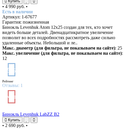
Купить
•
4 990 руб.
•
Есть в наличии
Артикул: 1-67677
Гарантия: пожизненная
Бинокль Levenhuk Atom 12x25 создан для тех, кто хочет
видеть больше деталей. Двенадцатикратное увеличение
позволит во всех подробностях рассмотреть даже сильно
удаленные объекты. Небольшой и ле..
Макс. диаметр (для фильтра, не показываем на сайте)
: 25
Макс. увеличение (для фильтра, не показываем на сайте)
:
12
5
/5
Рейтинг
Отзывы:
1
ХИТ
Бинокль Levenhuk LabZZ B2
Купить
•
2 690 руб.
•