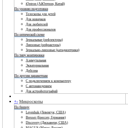
iOptron (АйОптрон, Китай)
По уровню подготовки
Телескопы для детей
Для новичков
Для любителей
Для профессионалов
По оптической схеме
Зеркальные (рефлекторы)
Линзовые (рефракторы)
Зеркально-линзовые (катадиоптрики)
По типу монтировки
Азимутальная
Экваториальная
Добсона
По другим параметрам
С подключением к компьютеру
С автонаведением
Для астрофотографий
+
-
Микроскопы
По бренду
Levenhuk (Левенгук; США)
Bresser (Брессер; Германия)
Discovery (Дискавери; США)
MAGUS (Магус; Россия)