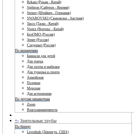
Rekam (Рекам - Китай)
Sightron (Сайтрон - Япония)
Steiner (Штайнер - Германия)
SWAROVSKI (Сваровски - Австрия)
Tasco (Таско - Китай)
Vortex (Вортекс - Китай)
БелОМО (Россия)
Зенит (Россия)
Следопыт (Россия)
По назначению
Бинокли для детей
Для театра
Для охоты и рыбалки
Для туризма и спорта
Армейские
Полевые
Морские
Для астрономии
По другим параметрам
Zoom
Влагозащищенность
+
-
Зрительные трубы
По бренду
Levenhuk (Левенгук. США)