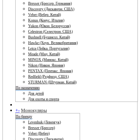
Bresser (Брессер. Германия)
Discovery (Дискавери. США)
Veber (Вебер. Китай)
Konus (Конус. Италия)
Yukon (Юкон. Белоруссия)
Celestron (Селестрон. США)
Bushnell (Бушнелл. Китай)
Hawke (Хоук. Великобритания)
Leica (Лейка. Португалия)
Meade (Мид. Китай)
MINOX (Минокс. Китай)
Nikon (Никон. Япония)
PENTAX (Пентакс. Япония)
Redfield (Редфилд. США)
STURMAN (Штурман. Китай)
По назначению
Для детей
Для охоты и спорта
+
-
Монокуляры
По бренду
Levenhuk (Левенгук)
Bresser (Брессер)
Veber (Вебер)
Discovery (Дискавери)