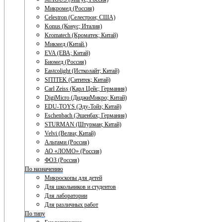
Микромед (Россия)
Celestron (Селестрон; США)
Konus (Конус; Италия)
Kromatech (Кроматек; Китай)
Микмед (Китай.)
EVA (ЕВА; Китай)
Биомед (Россия)
Eastcolight (Истколайт; Китай)
SITITEK (Сититек; Китай)
Carl Zeiss (Карл Цейс; Германия)
DigiMicro (ДиджиМикро; Китай)
EDU-TOYS (Эду-Тойз; Китай)
Eschenbach (Эшенбах; Германия)
STURMAN (Штурман; Китай)
Velvi (Велви; Китай)
Альтами (Россия)
АО «ЛОМО» (Россия)
ФОЗ (Россия)
По назначению
Микроскопы для детей
Для школьников и студентов
Для лаборатории
Для различных работ
По типу