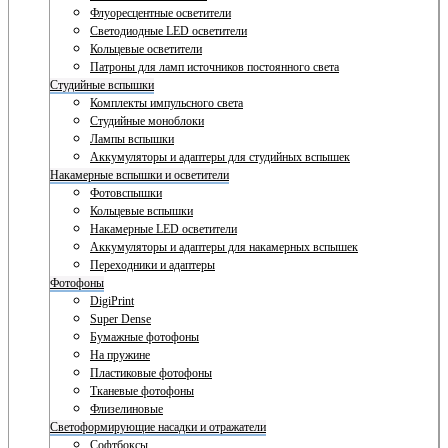
Флуоресцентные осветители
Светодиодные LED осветители
Кольцевые осветители
Патроны для ламп источников постоянного света
Студийные вспышки
Комплекты импульсного света
Студийные моноблоки
Лампы вспышки
Аккумуляторы и адаптеры для студийных вспышек
Накамерные вспышки и осветители
Фотовспышки
Кольцевые вспышки
Накамерные LED осветители
Аккумуляторы и адаптеры для накамерных вспышек
Переходники и адаптеры
Фотофоны
DigiPrint
Super Dense
Бумажные фотофоны
На пружине
Пластиковые фотофоны
Тканевые фотофоны
Флизелиновые
Светоформирующие насадки и отражатели
Софтбоксы