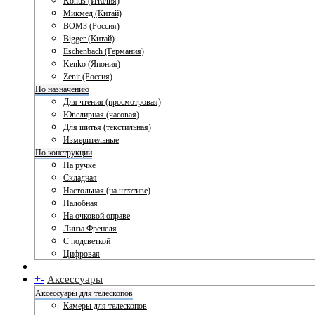
Konus (Италия)
Микмед (Китай)
ВОМЗ (Россия)
Bigger (Китай)
Eschenbach (Германия)
Kenko (Япония)
Zenit (Россия)
По назначению
Для чтения (просмотровая)
Ювелирная (часовая)
Для шитья (текстильная)
Измерительные
По конструкции
На ручке
Складная
Настольная (на штативе)
Налобная
На очковой оправе
Линза Френеля
С подсветкой
Цифровая
+
-
Аксессуары
Аксессуары для телескопов
Камеры для телескопов