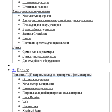
Штативные адаптеры
Штативные головки
Аксессуары для видеосъемки
Комплектующие ригов
Аккумуляторы и зарядные устройства для видеосъемки
Площадки для аккумуляторов
Кронштейны и держатели
Зажимы GreenBean
Лампы
Чистящие средства для видеосъемки
Сумки
Сумки для видеокамеры
Сумки для фотоаппаратов
Для студийного оборудования
+
-
Прочее
Прицелы, ЛЦУ, патроны холодной пристрелки, фальшпатроны
Оптические прицелы
Коллиматорные прицелы
Лазерные целеуказатели
Патроны холодной пристрелки, фальшпатроны
Black Russian
Wolf
Пневматика
Храбрый Заяц