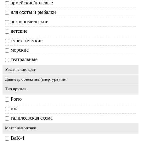
армейские/полевые
для охоты и рыбалки
астрономические
детские
туристические
морские
театральные
Увеличение, крат
Диаметр объектива (апертура), мм
Тип призмы
Porro
roof
галилеевская схема
Материал оптики
BaK-4