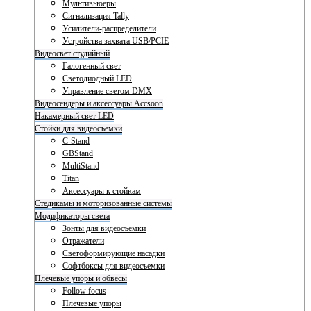
Мультивьюеры
Сигнализация Tally
Усилители-распределители
Устройства захвата USB/PCIE
Видеосвет студийный
Галогенный свет
Светодиодный LED
Управление светом DMX
Видеосендеры и аксессуары Accsoon
Накамерный свет LED
Стойки для видеосъемки
C-Stand
GBStand
MultiStand
Titan
Аксессуары к стойкам
Стедикамы и моторизованные системы
Модификаторы света
Зонты для видеосъемки
Отражатели
Светоформирующие насадки
Софтбоксы для видеосъемки
Плечевые упоры и обвесы
Follow focus
Плечевые упоры