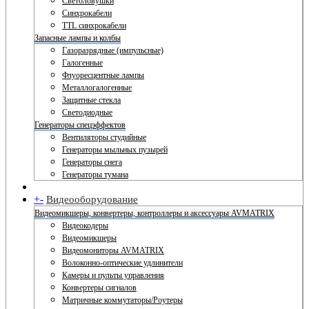
Светоловушки
Синхрокабели
TTL синхрокабели
Запасные лампы и колбы
Газоразрядные (импульсные)
Галогенные
Флуоресцентные лампы
Металлогалогенные
Защитные стекла
Светодиодные
Генераторы спецэффектов
Вентиляторы студийные
Генераторы мыльных пузырей
Генераторы снега
Генераторы тумана
+
-
Видеооборудование
Видеомикшеры, конвертеры, контроллеры и аксессуары AVMATRIX
Видеокодеры
Видеомикшеры
Видеомониторы AVMATRIX
Волоконно-оптические удлинители
Камеры и пульты управления
Конвертеры сигналов
Матричные коммутаторы/Роутеры