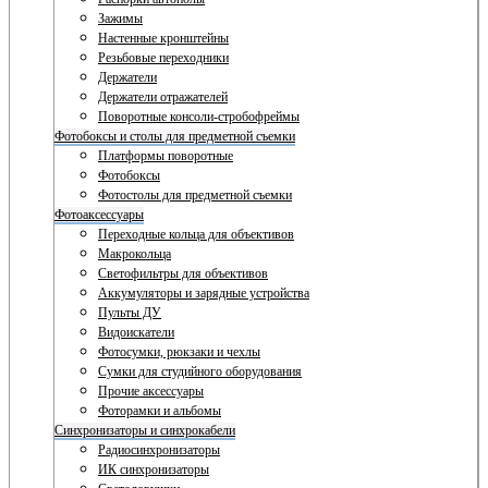
Зажимы
Настенные кронштейны
Резьбовые переходники
Держатели
Держатели отражателей
Поворотные консоли-стробофреймы
Фотобоксы и столы для предметной съемки
Платформы поворотные
Фотобоксы
Фотостолы для предметной съемки
Фотоаксессуары
Переходные кольца для объективов
Макрокольца
Светофильтры для объективов
Аккумуляторы и зарядные устройства
Пульты ДУ
Видоискатели
Фотосумки, рюкзаки и чехлы
Сумки для студийного оборудования
Прочие аксессуары
Фоторамки и альбомы
Синхронизаторы и синхрокабели
Радиосинхронизаторы
ИК синхронизаторы