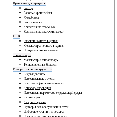
Крепления для прицелов
Кольца
Боковые кронштейны
Моноблоки
Базы и планки
Крепления на WEAVER
Крепления на ласточкин хвост
ПНВ
Бинокли ночного видения
Монокуляры ночного видения
Прицелы ночного видения
Тепловизоры
Монокуляры тепловизоры
Тепловизионные бинокли
Измерительные инструменты
Видеоэндоскопы
Измерительные рулетки
Влагомеры (датчики влажности)
Детекторы проводки
Измерители параметров окружающей среды
Курвиметры
Лазерные уровни
Приборы для обслуживания сетей
Цифровые уровни и угломеры
Электроизмерительные приборы