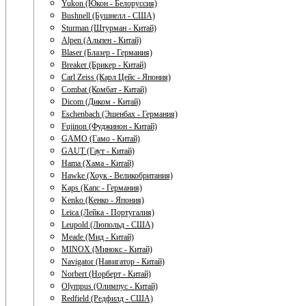
Yukon (Юкон - Белоруссия)
Bushnell (Бушнелл - США)
Sturman (Штурман - Китай)
Alpen (Альпен - Китай)
Blaser (Блазер - Германия)
Breaker (Брикер - Китай)
Carl Zeiss (Карл Цейс - Япония)
Combat (Комбат - Китай)
Dicom (Диком - Китай)
Eschenbach (Эшенбах - Германия)
Fujinon (Фуджинон - Китай)
GAMO (Гамо - Китай)
GAUT (Гаут - Китай)
Hama (Хама - Китай)
Hawke (Хоук - Великобритания)
Kaps (Капс - Германия)
Kenko (Кенко - Япония)
Leica (Лейка - Португалия)
Leupold (Люпольд - США)
Meade (Мид - Китай)
MINOX (Минокс - Китай)
Navigator (Навигатор - Китай)
Norbert (Норберт - Китай)
Olympus (Олимпус - Китай)
Redfield (Редфилд - США)