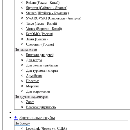
Rekam (Рекам - Китай)
Sightron (Сайтрон - Япония)
Steiner (Штайнер - Германия)
SWAROVSKI (Сваровски - Австрия)
Tasco (Таско - Китай)
Vortex (Вортекс - Китай)
БелОМО (Россия)
Зенит (Россия)
Следопыт (Россия)
По назначению
Бинокли для детей
Для театра
Для охоты и рыбалки
Для туризма и спорта
Армейские
Полевые
Морские
Для астрономии
По другим параметрам
Zoom
Влагозащищенность
+
-
Зрительные трубы
По бренду
Levenhuk (Левенгук. США)