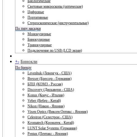
Биологические
Световые микроскопы (оптические)
Цифровые
Портативные
Стереоскопические (инструментальные)
По типу насадки
Монокулярные
Бинокулярные
Тринокулярные
Подключение по USB (LCD экран)
+
-
Бинокли
По бренду
Levenhuk (Левенгук - США)
Bresser (Брессер - Германия)
БПЦ (КОМЗ - Россия)
Discovery (Дискавери - США)
Konus (Конус - Италия)
Veber (Вебер - Китай)
Nikon (Никон - Япония)
Vixen Optics (Виксен Оптикс - Япония)
Celestron (Селестрон - США)
Kromatech (Кроматек - Китай)
LUNT Solar Systems (Германия)
Pentax (Пентакс - Япония)