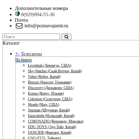
Дополнительные номера
8(929)994-55-36
Почта
info@poznavajamir.ru
Каталог
+
-
Телескопы
По бренду
Levenhuk (Левенгук, США)
Sky-Watcher (Скай-Вотчер, Китай)
Veber (Вебер, Китай)
Bresser (Брессер, Германия)
Discovery (Дискавери, США)
Konus (Конус, Италия)
Celestron (Селестрон, США)
Meade (Мид, США)
Sturman (Штурман, Китай)
Eastcolight (Истколайт, Китай)
CORONADO (Коронадо, Мексика)
EDU-TOYS (Эду-Тойз, Китай)
FANCIER (Фансиер, Китай)
GSO (ГСО, Тайвань)