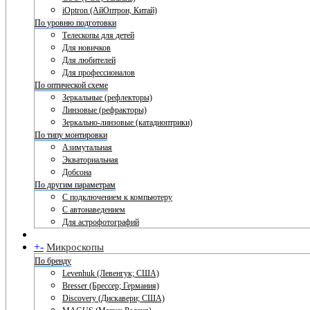
iOptron (АйОптрон, Китай)
По уровню подготовки
Телескопы для детей
Для новичков
Для любителей
Для профессионалов
По оптической схеме
Зеркальные (рефлекторы)
Линзовые (рефракторы)
Зеркально-линзовые (катадиоптрики)
По типу монтировки
Азимутальная
Экваториальная
Добсона
По другим параметрам
С подключением к компьютеру
С автонаведением
Для астрофотографий
+
-
Микроскопы
По бренду
Levenhuk (Левенгук; США)
Bresser (Брессер; Германия)
Discovery (Дискавери; США)