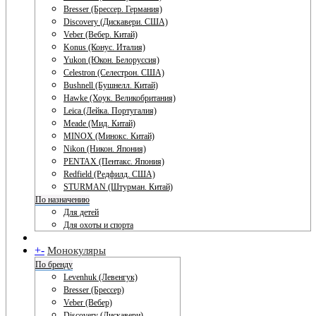
Bresser (Брессер. Германия)
Discovery (Дискавери. США)
Veber (Вебер. Китай)
Konus (Конус. Италия)
Yukon (Юкон. Белоруссия)
Celestron (Селестрон. США)
Bushnell (Бушнелл. Китай)
Hawke (Хоук. Великобритания)
Leica (Лейка. Португалия)
Meade (Мид. Китай)
MINOX (Минокс. Китай)
Nikon (Никон. Япония)
PENTAX (Пентакс. Япония)
Redfield (Редфилд. США)
STURMAN (Штурман. Китай)
По назначению
Для детей
Для охоты и спорта
+
-
Монокуляры
По бренду
Levenhuk (Левенгук)
Bresser (Брессер)
Veber (Вебер)
Discovery (Дискавери)