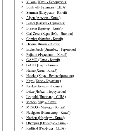
Yukon (Юкон - Белоруссия)
Bushnell (Бушнелл - США)
Sturman (Штурман - Китай)
Alpen (Альпен - Китай)
Blaser (Блазер - Германия)
Breaker (Брикер - Китай)
Carl Zeiss (Карл Цейс - Япония)
Combat (Комбат - Китай)
Dicom (Диком - Китай)
Eschenbach (Эшенбах - Германия)
Fujinon (Фуджинон - Китай)
GAMO (Гамо - Китай)
GAUT (Гаут - Китай)
Hama (Хама - Китай)
Hawke (Хоук - Великобритания)
Kaps (Капс - Германия)
Kenko (Кенко - Япония)
Leica (Лейка - Португалия)
Leupold (Люпольд - США)
Meade (Мид - Китай)
MINOX (Минокс - Китай)
Navigator (Навигатор - Китай)
Norbert (Норберт - Китай)
Olympus (Олимпус - Китай)
Redfield (Редфилд - США)