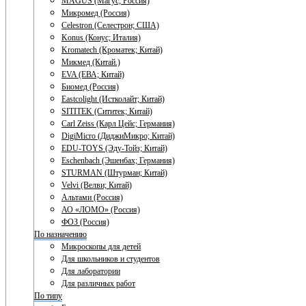
MAGUS (Магус; Россия)
Микромед (Россия)
Celestron (Селестрон; США)
Konus (Конус; Италия)
Kromatech (Кроматек; Китай)
Микмед (Китай.)
EVA (ЕВА; Китай)
Биомед (Россия)
Eastcolight (Истколайт; Китай)
SITITEK (Сититек; Китай)
Carl Zeiss (Карл Цейс; Германия)
DigiMicro (ДиджиМикро; Китай)
EDU-TOYS (Эду-Тойз; Китай)
Eschenbach (Эшенбах; Германия)
STURMAN (Штурман; Китай)
Velvi (Велви; Китай)
Альтами (Россия)
АО «ЛОМО» (Россия)
ФОЗ (Россия)
По назначению
Микроскопы для детей
Для школьников и студентов
Для лаборатории
Для различных работ
По типу