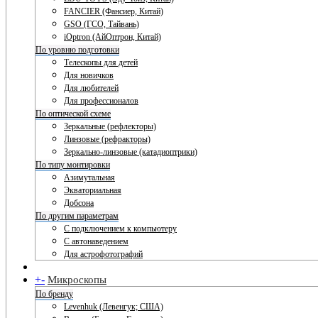
FANCIER (Фансиер, Китай)
GSO (ГСО, Тайвань)
iOptron (АйОптрон, Китай)
По уровню подготовки
Телескопы для детей
Для новичков
Для любителей
Для профессионалов
По оптической схеме
Зеркальные (рефлекторы)
Линзовые (рефракторы)
Зеркально-линзовые (катадиоптрики)
По типу монтировки
Азимутальная
Экваториальная
Добсона
По другим параметрам
С подключением к компьютеру
С автонаведением
Для астрофотографий
+
-
Микроскопы
По бренду
Levenhuk (Левенгук; США)