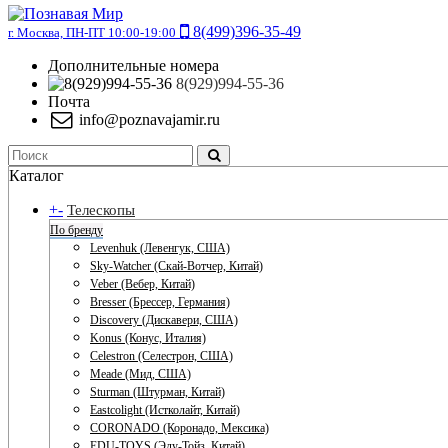
8(499)396-35-49
г. Москва, ПН-ПТ 10:00-19:00
Дополнительные номера
8(929)994-55-36
Почта
info@poznavajamir.ru
Каталог
+
-
Телескопы
По бренду
Levenhuk (Левенгук, США)
Sky-Watcher (Скай-Вотчер, Китай)
Veber (Вебер, Китай)
Bresser (Брессер, Германия)
Discovery (Дискавери, США)
Konus (Конус, Италия)
Celestron (Селестрон, США)
Meade (Мид, США)
Sturman (Штурман, Китай)
Eastcolight (Истколайт, Китай)
CORONADO (Коронадо, Мексика)
EDU-TOYS (Эду-Тойз, Китай)