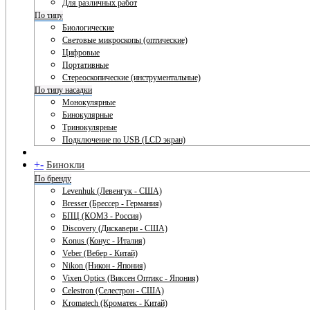
Для различных работ
По типу
Биологические
Световые микроскопы (оптические)
Цифровые
Портативные
Стереоскопические (инструментальные)
По типу насадки
Монокулярные
Бинокулярные
Тринокулярные
Подключение по USB (LCD экран)
+
-
Бинокли
По бренду
Levenhuk (Левенгук - США)
Bresser (Брессер - Германия)
БПЦ (КОМЗ - Россия)
Discovery (Дискавери - США)
Konus (Конус - Италия)
Veber (Вебер - Китай)
Nikon (Никон - Япония)
Vixen Optics (Виксен Оптикс - Япония)
Celestron (Селестрон - США)
Kromatech (Кроматек - Китай)