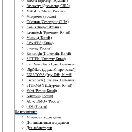
Bresser (Брессер; Германия)
Discovery (Дискавери; США)
MAGUS (Магус; Россия)
Микромед (Россия)
Celestron (Селестрон; США)
Konus (Конус; Италия)
Kromatech (Кроматек; Китай)
Микмед (Китай.)
EVA (ЕВА; Китай)
Биомед (Россия)
Eastcolight (Истколайт; Китай)
SITITEK (Сититек; Китай)
Carl Zeiss (Карл Цейс; Германия)
DigiMicro (ДиджиМикро; Китай)
EDU-TOYS (Эду-Тойз; Китай)
Eschenbach (Эшенбах; Германия)
STURMAN (Штурман; Китай)
Velvi (Велви; Китай)
Альтами (Россия)
АО «ЛОМО» (Россия)
ФОЗ (Россия)
По назначению
Микроскопы для детей
Для школьников и студентов
Для лаборатории