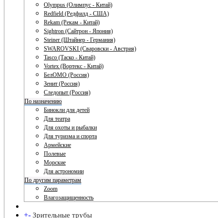
Olympus (Олимпус - Китай)
Redfield (Редфилд - США)
Rekam (Рекам - Китай)
Sightron (Сайтрон - Япония)
Steiner (Штайнер - Германия)
SWAROVSKI (Сваровски - Австрия)
Tasco (Таско - Китай)
Vortex (Вортекс - Китай)
БелОМО (Россия)
Зенит (Россия)
Следопыт (Россия)
По назначению
Бинокли для детей
Для театра
Для охоты и рыбалки
Для туризма и спорта
Армейские
Полевые
Морские
Для астрономии
По другим параметрам
Zoom
Влагозащищенность
+
-
Зрительные трубы