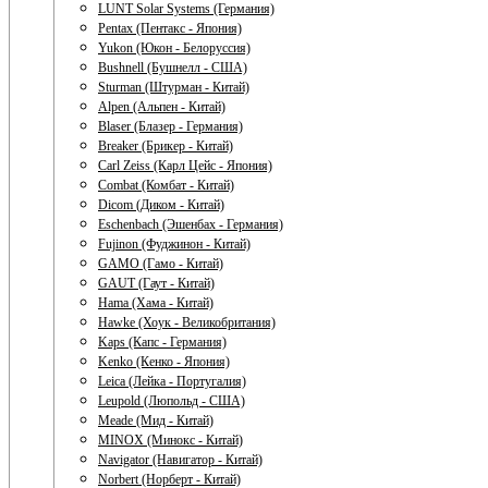
LUNT Solar Systems (Германия)
Pentax (Пентакс - Япония)
Yukon (Юкон - Белоруссия)
Bushnell (Бушнелл - США)
Sturman (Штурман - Китай)
Alpen (Альпен - Китай)
Blaser (Блазер - Германия)
Breaker (Брикер - Китай)
Carl Zeiss (Карл Цейс - Япония)
Combat (Комбат - Китай)
Dicom (Диком - Китай)
Eschenbach (Эшенбах - Германия)
Fujinon (Фуджинон - Китай)
GAMO (Гамо - Китай)
GAUT (Гаут - Китай)
Hama (Хама - Китай)
Hawke (Хоук - Великобритания)
Kaps (Капс - Германия)
Kenko (Кенко - Япония)
Leica (Лейка - Португалия)
Leupold (Люпольд - США)
Meade (Мид - Китай)
MINOX (Минокс - Китай)
Navigator (Навигатор - Китай)
Norbert (Норберт - Китай)