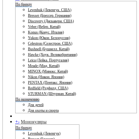
По бренду
Levenhuk (Левенгук. США)
Bresser (Брессер. Германия)
Discovery (Дискавери. США)
Veber (Вебер. Китай)
Konus (Конус. Италия)
Yukon (Юкон. Белоруссия)
Celestron (Селестрон. США)
Bushnell (Бушнелл. Китай)
Hawke (Хоук. Великобритания)
Leica (Лейка. Португалия)
Meade (Мид. Китай)
MINOX (Минокс. Китай)
Nikon (Никон. Япония)
PENTAX (Пентакс. Япония)
Redfield (Редфилд. США)
STURMAN (Штурман. Китай)
По назначению
Для детей
Для охоты и спорта
+
-
Монокуляры
По бренду
Levenhuk (Левенгук)