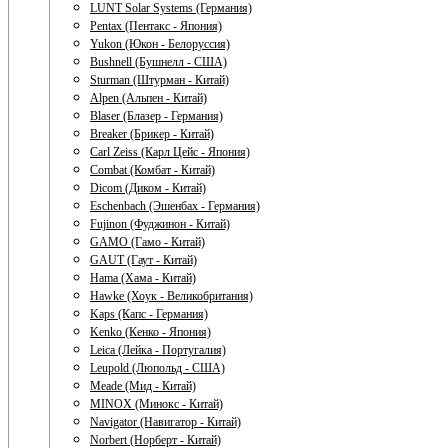
LUNT Solar Systems (Германия)
Pentax (Пентакс - Япония)
Yukon (Юкон - Белоруссия)
Bushnell (Бушнелл - США)
Sturman (Штурман - Китай)
Alpen (Альпен - Китай)
Blaser (Блазер - Германия)
Breaker (Брикер - Китай)
Carl Zeiss (Карл Цейс - Япония)
Combat (Комбат - Китай)
Dicom (Диком - Китай)
Eschenbach (Эшенбах - Германия)
Fujinon (Фуджинон - Китай)
GAMO (Гамо - Китай)
GAUT (Гаут - Китай)
Hama (Хама - Китай)
Hawke (Хоук - Великобритания)
Kaps (Капс - Германия)
Kenko (Кенко - Япония)
Leica (Лейка - Португалия)
Leupold (Люпольд - США)
Meade (Мид - Китай)
MINOX (Минокс - Китай)
Navigator (Навигатор - Китай)
Norbert (Норберт - Китай)