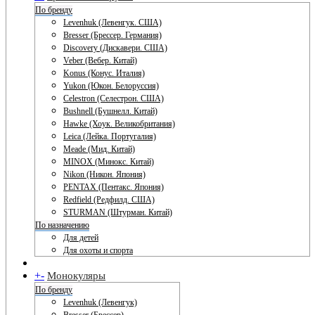
По бренду
Levenhuk (Левенгук. США)
Bresser (Брессер. Германия)
Discovery (Дискавери. США)
Veber (Вебер. Китай)
Konus (Конус. Италия)
Yukon (Юкон. Белоруссия)
Celestron (Селестрон. США)
Bushnell (Бушнелл. Китай)
Hawke (Хоук. Великобритания)
Leica (Лейка. Португалия)
Meade (Мид. Китай)
MINOX (Минокс. Китай)
Nikon (Никон. Япония)
PENTAX (Пентакс. Япония)
Redfield (Редфилд. США)
STURMAN (Штурман. Китай)
По назначению
Для детей
Для охоты и спорта
+
-
Монокуляры
По бренду
Levenhuk (Левенгук)