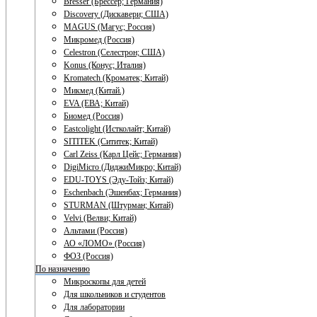
Bresser (Брессер; Германия)
Discovery (Дискавери; США)
MAGUS (Магус; Россия)
Микромед (Россия)
Celestron (Селестрон; США)
Konus (Конус; Италия)
Kromatech (Кроматек; Китай)
Микмед (Китай.)
EVA (ЕВА; Китай)
Биомед (Россия)
Eastcolight (Истколайт; Китай)
SITITEK (Сититек; Китай)
Carl Zeiss (Карл Цейс; Германия)
DigiMicro (ДиджиМикро; Китай)
EDU-TOYS (Эду-Тойз; Китай)
Eschenbach (Эшенбах; Германия)
STURMAN (Штурман; Китай)
Velvi (Велви; Китай)
Альтами (Россия)
АО «ЛОМО» (Россия)
ФОЗ (Россия)
По назначению
Микроскопы для детей
Для школьников и студентов
Для лаборатории