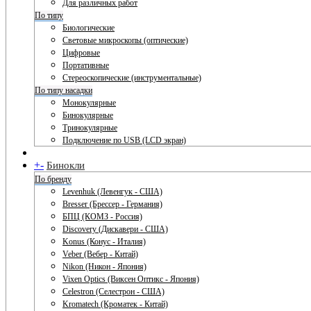
Для различных работ
По типу
Биологические
Световые микроскопы (оптические)
Цифровые
Портативные
Стереоскопические (инструментальные)
По типу насадки
Монокулярные
Бинокулярные
Тринокулярные
Подключение по USB (LCD экран)
+
-
Бинокли
По бренду
Levenhuk (Левенгук - США)
Bresser (Брессер - Германия)
БПЦ (КОМЗ - Россия)
Discovery (Дискавери - США)
Konus (Конус - Италия)
Veber (Вебер - Китай)
Nikon (Никон - Япония)
Vixen Optics (Виксен Оптикс - Япония)
Celestron (Селестрон - США)
Kromatech (Кроматек - Китай)