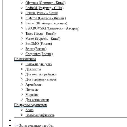
Olympus (Олимпус - Китай)
Redfield (Редфилд - США)
Rekam (Рекам - Китай)
Sightron (Сайтрон - Япония)
Steiner (Штайнер - Германия)
SWAROVSKI (Сваровски - Австрия)
Tasco (Таско - Китай)
Vortex (Вортекс - Китай)
БелОМО (Россия)
Зенит (Россия)
Следопыт (Россия)
По назначению
Бинокли для детей
Для театра
Для охоты и рыбалки
Для туризма и спорта
Армейские
Полевые
Морские
Для астрономии
По другим параметрам
Zoom
Влагозащищенность
+
-
Зрительные трубы