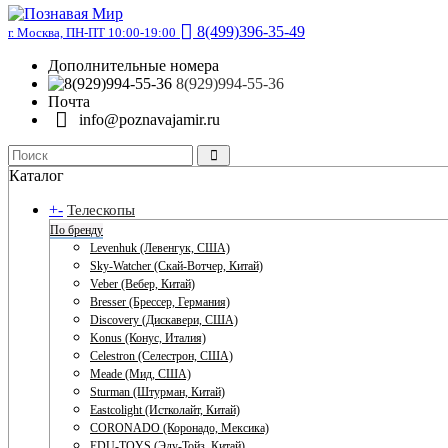
8(499)396-35-49
г. Москва, ПН-ПТ 10:00-19:00
Дополнительные номера
8(929)994-55-36
Почта
info@poznavajamir.ru
Каталог
+
-
Телескопы
По бренду
Levenhuk (Левенгук, США)
Sky-Watcher (Скай-Вотчер, Китай)
Veber (Вебер, Китай)
Bresser (Брессер, Германия)
Discovery (Дискавери, США)
Konus (Конус, Италия)
Celestron (Селестрон, США)
Meade (Мид, США)
Sturman (Штурман, Китай)
Eastcolight (Истколайт, Китай)
CORONADO (Коронадо, Мексика)
EDU-TOYS (Эду-Тойз, Китай)