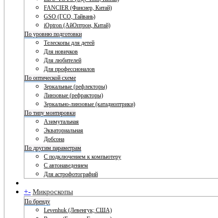
FANCIER (Фансиер, Китай)
GSO (ГСО, Тайвань)
iOptron (АйОптрон, Китай)
По уровню подготовки
Телескопы для детей
Для новичков
Для любителей
Для профессионалов
По оптической схеме
Зеркальные (рефлекторы)
Линзовые (рефракторы)
Зеркально-линзовые (катадиоптрики)
По типу монтировки
Азимутальная
Экваториальная
Добсона
По другим параметрам
С подключением к компьютеру
С автонаведением
Для астрофотографий
+
-
Микроскопы
По бренду
Levenhuk (Левенгук; США)