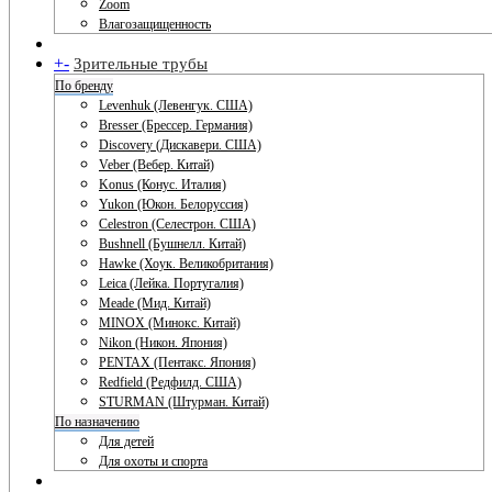
Zoom
Влагозащищенность
+
-
Зрительные трубы
По бренду
Levenhuk (Левенгук. США)
Bresser (Брессер. Германия)
Discovery (Дискавери. США)
Veber (Вебер. Китай)
Konus (Конус. Италия)
Yukon (Юкон. Белоруссия)
Celestron (Селестрон. США)
Bushnell (Бушнелл. Китай)
Hawke (Хоук. Великобритания)
Leica (Лейка. Португалия)
Meade (Мид. Китай)
MINOX (Минокс. Китай)
Nikon (Никон. Япония)
PENTAX (Пентакс. Япония)
Redfield (Редфилд. США)
STURMAN (Штурман. Китай)
По назначению
Для детей
Для охоты и спорта