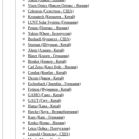
Nikon (Никон - Япония)
Vixen Optics (Виксен Оптикс - Япония)
Celestron (Селестрон - США)
Kromatech (Кроматек - Китай)
LUNT Solar Systems (Германия)
Pentax (Пентакс - Япония)
Yukon (Юкон - Белоруссия)
Bushnell (Бушнелл - США)
Sturman (Штурман - Китай)
Alpen (Альпен - Китай)
Blaser (Блазер - Германия)
Breaker (Брикер - Китай)
Carl Zeiss (Карл Цейс - Япония)
Combat (Комбат - Китай)
Dicom (Диком - Китай)
Eschenbach (Эшенбах - Германия)
Fujinon (Фуджинон - Китай)
GAMO (Гамо - Китай)
GAUT (Гаут - Китай)
Hama (Хама - Китай)
Hawke (Хоук - Великобритания)
Kaps (Капс - Германия)
Kenko (Кенко - Япония)
Leica (Лейка - Португалия)
Leupold (Люпольд - США)