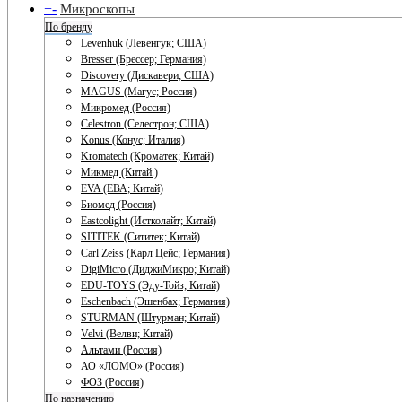
+
-
Микроскопы
По бренду
Levenhuk (Левенгук; США)
Bresser (Брессер; Германия)
Discovery (Дискавери; США)
MAGUS (Магус; Россия)
Микромед (Россия)
Celestron (Селестрон; США)
Konus (Конус; Италия)
Kromatech (Кроматек; Китай)
Микмед (Китай.)
EVA (ЕВА; Китай)
Биомед (Россия)
Eastcolight (Истколайт; Китай)
SITITEK (Сититек; Китай)
Carl Zeiss (Карл Цейс; Германия)
DigiMicro (ДиджиМикро; Китай)
EDU-TOYS (Эду-Тойз; Китай)
Eschenbach (Эшенбах; Германия)
STURMAN (Штурман; Китай)
Velvi (Велви; Китай)
Альтами (Россия)
АО «ЛОМО» (Россия)
ФОЗ (Россия)
По назначению