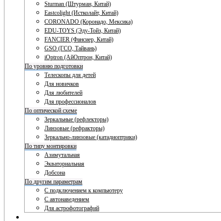
Sturman (Штурман, Китай)
Eastcolight (Истколайт, Китай)
CORONADO (Коронадо, Мексика)
EDU-TOYS (Эду-Тойз, Китай)
FANCIER (Фансиер, Китай)
GSO (ГСО, Тайвань)
iOptron (АйОптрон, Китай)
По уровню подготовки
Телескопы для детей
Для новичков
Для любителей
Для профессионалов
По оптической схеме
Зеркальные (рефлекторы)
Линзовые (рефракторы)
Зеркально-линзовые (катадиоптрики)
По типу монтировки
Азимутальная
Экваториальная
Добсона
По другим параметрам
С подключением к компьютеру
С автонаведением
Для астрофотографий