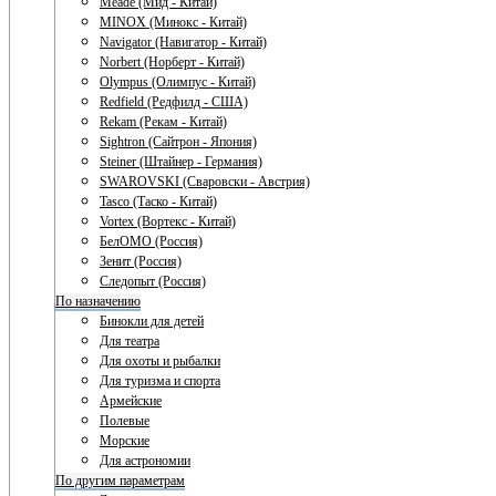
Meade (Мид - Китай)
MINOX (Минокс - Китай)
Navigator (Навигатор - Китай)
Norbert (Норберт - Китай)
Olympus (Олимпус - Китай)
Redfield (Редфилд - США)
Rekam (Рекам - Китай)
Sightron (Сайтрон - Япония)
Steiner (Штайнер - Германия)
SWAROVSKI (Сваровски - Австрия)
Tasco (Таско - Китай)
Vortex (Вортекс - Китай)
БелОМО (Россия)
Зенит (Россия)
Следопыт (Россия)
По назначению
Бинокли для детей
Для театра
Для охоты и рыбалки
Для туризма и спорта
Армейские
Полевые
Морские
Для астрономии
По другим параметрам