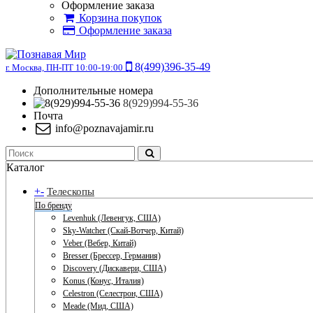
Оформление заказа
Корзина покупок
Оформление заказа
8(499)396-35-49
г. Москва, ПН-ПТ 10:00-19:00
Дополнительные номера
8(929)994-55-36
Почта
info@poznavajamir.ru
Каталог
+
-
Телескопы
По бренду
Levenhuk (Левенгук, США)
Sky-Watcher (Скай-Вотчер, Китай)
Veber (Вебер, Китай)
Bresser (Брессер, Германия)
Discovery (Дискавери, США)
Konus (Конус, Италия)
Celestron (Селестрон, США)
Meade (Мид, США)