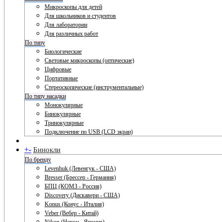
Микроскопы для детей
Для школьников и студентов
Для лаборатории
Для различных работ
По типу
Биологические
Световые микроскопы (оптические)
Цифровые
Портативные
Стереоскопические (инструментальные)
По типу насадки
Монокулярные
Бинокулярные
Тринокулярные
Подключение по USB (LCD экран)
+
-
Бинокли
По бренду
Levenhuk (Левенгук - США)
Bresser (Брессер - Германия)
БПЦ (КОМЗ - Россия)
Discovery (Дискавери - США)
Konus (Конус - Италия)
Veber (Вебер - Китай)