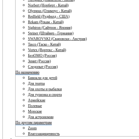
Norbert (Норберт - Китай)
Olympus (Олимпус - Китай)
Redfield (Редфилд - США)
Rekam (Рекам - Китай)
Sightron (Сайтрон - Япония)
Steiner (Штайнер - Германия)
SWAROVSKI (Сваровски - Австрия)
Tasco (Таско - Китай)
Vortex (Вортекс - Китай)
БелОМО (Россия)
Зенит (Россия)
Следопыт (Россия)
По назначению
Бинокли для детей
Для театра
Для охоты и рыбалки
Для туризма и спорта
Армейские
Полевые
Морские
Для астрономии
По другим параметрам
Zoom
Влагозащищенность