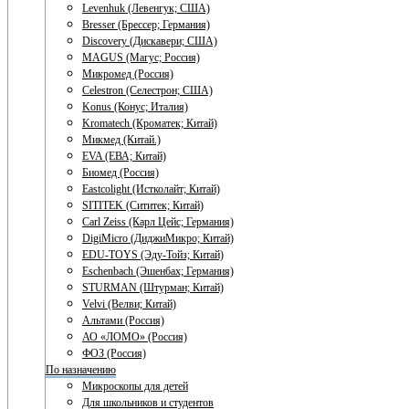
Levenhuk (Левенгук; США)
Bresser (Брессер; Германия)
Discovery (Дискавери; США)
MAGUS (Магус; Россия)
Микромед (Россия)
Celestron (Селестрон; США)
Konus (Конус; Италия)
Kromatech (Кроматек; Китай)
Микмед (Китай.)
EVA (ЕВА; Китай)
Биомед (Россия)
Eastcolight (Истколайт; Китай)
SITITEK (Сититек; Китай)
Carl Zeiss (Карл Цейс; Германия)
DigiMicro (ДиджиМикро; Китай)
EDU-TOYS (Эду-Тойз; Китай)
Eschenbach (Эшенбах; Германия)
STURMAN (Штурман; Китай)
Velvi (Велви; Китай)
Альтами (Россия)
АО «ЛОМО» (Россия)
ФОЗ (Россия)
По назначению
Микроскопы для детей
Для школьников и студентов