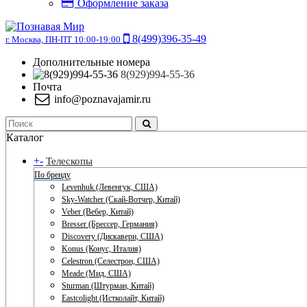
Оформление заказа
8(499)396-35-49
г. Москва, ПН-ПТ 10:00-19:00
Дополнительные номера
8(929)994-55-36
Почта
info@poznavajamir.ru
Каталог
+
-
Телескопы
По бренду
Levenhuk (Левенгук, США)
Sky-Watcher (Скай-Вотчер, Китай)
Veber (Вебер, Китай)
Bresser (Брессер, Германия)
Discovery (Дискавери, США)
Konus (Конус, Италия)
Celestron (Селестрон, США)
Meade (Мид, США)
Sturman (Штурман, Китай)
Eastcolight (Истколайт, Китай)