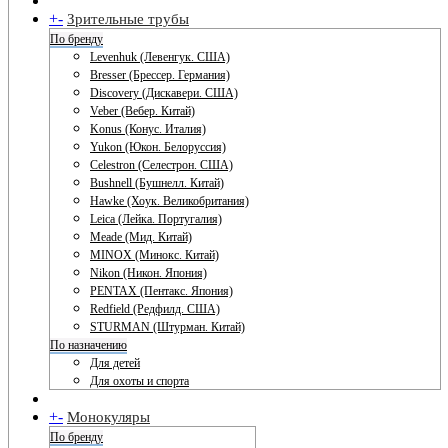
+
-
Зрительные трубы
По бренду
Levenhuk (Левенгук. США)
Bresser (Брессер. Германия)
Discovery (Дискавери. США)
Veber (Вебер. Китай)
Konus (Конус. Италия)
Yukon (Юкон. Белоруссия)
Celestron (Селестрон. США)
Bushnell (Бушнелл. Китай)
Hawke (Хоук. Великобритания)
Leica (Лейка. Португалия)
Meade (Мид. Китай)
MINOX (Минокс. Китай)
Nikon (Никон. Япония)
PENTAX (Пентакс. Япония)
Redfield (Редфилд. США)
STURMAN (Штурман. Китай)
По назначению
Для детей
Для охоты и спорта
+
-
Монокуляры
По бренду