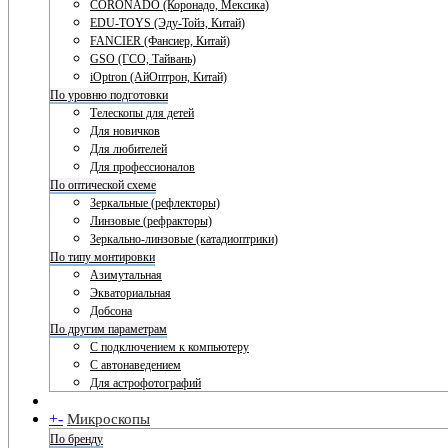
CORONADO (Коронадо, Мексика)
EDU-TOYS (Эду-Тойз, Китай)
FANCIER (Фансиер, Китай)
GSO (ГСО, Тайвань)
iOptron (АйОптрон, Китай)
По уровню подготовки
Телескопы для детей
Для новичков
Для любителей
Для профессионалов
По оптической схеме
Зеркальные (рефлекторы)
Линзовые (рефракторы)
Зеркально-линзовые (катадиоптрики)
По типу монтировки
Азимутальная
Экваториальная
Добсона
По другим параметрам
С подключением к компьютеру
С автонаведением
Для астрофотографий
+
-
Микроскопы
По бренду