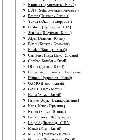
Kromatech (Кроматек - Китай)
LUNT Solar Systems (Германия)
Pentax (Пентакс - Япония)
Yukon (Юкон - Белоруссия)
Bushnell (Бушнелл - США)
Sturman (Штурман - Китай)
Alpen (Альпен - Китай)
Blaser (Блазер - Германия)
Breaker (Брикер - Китай)
Carl Zeiss (Карл Цейс - Япония)
Combat (Комбат - Китай)
Dicom (Диком - Китай)
Eschenbach (Эшенбах - Германия)
Fujinon (Фуджинон - Китай)
GAMO (Гамо - Китай)
GAUT (Гаут - Китай)
Hama (Хама - Китай)
Hawke (Хоук - Великобритания)
Kaps (Капс - Германия)
Kenko (Кенко - Япония)
Leica (Лейка - Португалия)
Leupold (Люпольд - США)
Meade (Мид - Китай)
MINOX (Минокс - Китай)
Navigator (Навигатор - Китай)