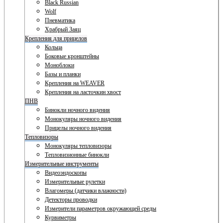
Black Russian
Wolf
Пневматика
Храбрый Заяц
Крепления для прицелов
Кольца
Боковые кронштейны
Моноблоки
Базы и планки
Крепления на WEAVER
Крепления на ласточкин хвост
ПНВ
Бинокли ночного видения
Монокуляры ночного видения
Прицелы ночного видения
Тепловизоры
Монокуляры тепловизоры
Тепловизионные бинокли
Измерительные инструменты
Видеоэндоскопы
Измерительные рулетки
Влагомеры (датчики влажности)
Детекторы проводки
Измерители параметров окружающей среды
Курвиметры