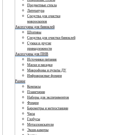
Предметные стекла
Литература
Средства для очистки
микроскопов
Аксессуары для биноклей
Штативы
Средства для очистки биноклей
Сумки и другие
принадлежности
Аксессуары для ПНВ
Источники питания
Маски и насадки
Микрофоны и пульты ДУ
Инфракрасные фонари
Разное
Компасы
Планетарии
Наборы для экспериментов
Фонари
Барометры и метеостанции
Часы
Глобусы
Металлоискатели
Экшн-камеры