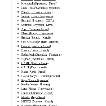
Kromatech (Кроматек - Китай)
LUNT Solar Systems (Германия)
Pentax (Пентакс - Япония)
Yukon (Юкон - Белоруссия)
Bushnell (Бушнелл - США)
Sturman (Штурман - Китай)
Alpen (Альпен - Китай)
Blaser (Блазер - Германия)
Breaker (Брикер - Китай)
Carl Zeiss (Карл Цейс - Япония)
Combat (Комбат - Китай)
Dicom (Диком - Китай)
Eschenbach (Эшенбах - Германия)
Fujinon (Фуджинон - Китай)
GAMO (Гамо - Китай)
GAUT (Гаут - Китай)
Hama (Хама - Китай)
Hawke (Хоук - Великобритания)
Kaps (Капс - Германия)
Kenko (Кенко - Япония)
Leica (Лейка - Португалия)
Leupold (Люпольд - США)
Meade (Мид - Китай)
MINOX (Минокс - Китай)
Navigator (Навигатор - Китай)