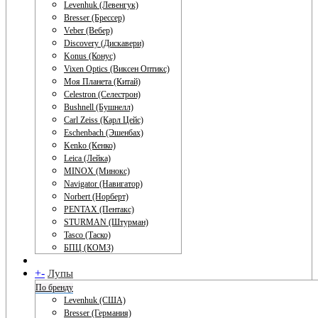
Levenhuk (Левенгук)
Bresser (Брессер)
Veber (Вебер)
Discovery (Дискавери)
Konus (Конус)
Vixen Optics (Виксен Оптикс)
Моя Планета (Китай)
Celestron (Селестрон)
Bushnell (Бушнелл)
Carl Zeiss (Карл Цейс)
Eschenbach (Эшенбах)
Kenko (Кенко)
Leica (Лейка)
MINOX (Минокс)
Navigator (Навигатор)
Norbert (Норберт)
PENTAX (Пентакс)
STURMAN (Штурман)
Tasco (Таско)
БПЦ (КОМЗ)
+
-
Лупы
По бренду
Levenhuk (США)
Bresser (Германия)