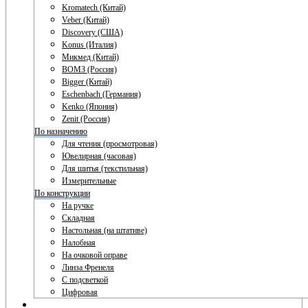
Kromatech (Китай)
Veber (Китай)
Discovery (США)
Konus (Италия)
Микмед (Китай)
ВОМЗ (Россия)
Bigger (Китай)
Eschenbach (Германия)
Kenko (Япония)
Zenit (Россия)
По назначению
Для чтения (просмотровая)
Ювелирная (часовая)
Для шитья (текстильная)
Измерительные
По конструкции
На ручке
Складная
Настольная (на штативе)
Налобная
На очковой оправе
Линза Френеля
С подсветкой
Цифровая