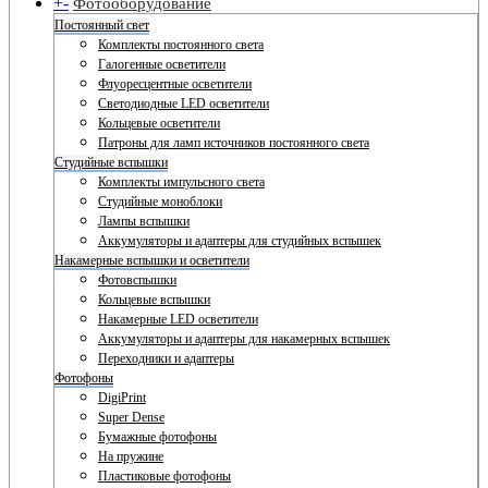
+
-
Фотооборудование
Постоянный свет
Комплекты постоянного света
Галогенные осветители
Флуоресцентные осветители
Светодиодные LED осветители
Кольцевые осветители
Патроны для ламп источников постоянного света
Студийные вспышки
Комплекты импульсного света
Студийные моноблоки
Лампы вспышки
Аккумуляторы и адаптеры для студийных вспышек
Накамерные вспышки и осветители
Фотовспышки
Кольцевые вспышки
Накамерные LED осветители
Аккумуляторы и адаптеры для накамерных вспышек
Переходники и адаптеры
Фотофоны
DigiPrint
Super Dense
Бумажные фотофоны
На пружине
Пластиковые фотофоны