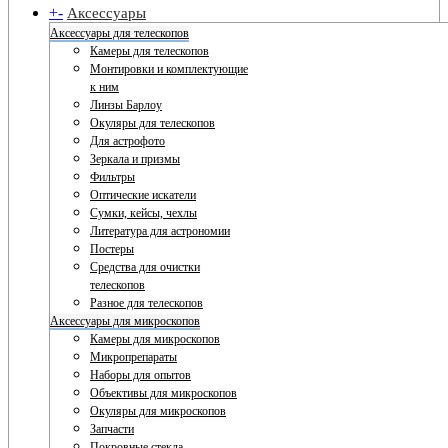
+
-
Аксессуары
Аксессуары для телескопов
Камеры для телескопов
Монтировки и комплектующие
к ним
Линзы Барлоу
Окуляры для телескопов
Для астрофото
Зеркала и призмы
Фильтры
Оптические искатели
Сумки, кейсы, чехлы
Литература для астрономии
Постеры
Средства для очистки
телескопов
Разное для телескопов
Аксессуары для микроскопов
Камеры для микроскопов
Микропрепараты
Наборы для опытов
Объективы для микроскопов
Окуляры для микроскопов
Запчасти
Покровные стекла