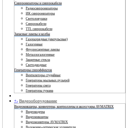
Синхронизаторы и синхрокабели
Радиосинхронизаторы
ИК синхронизаторы
Светоловушки
Синхрокабели
TTL синхрокабели
Запасные лампы и колбы
Газоразрядные (импульсные)
Галогенные
Флуоресцентные лампы
Металлогалогенные
Защитные стекла
Светодиодные
Генераторы спецэффектов
Вентиляторы студийные
Генераторы мыльных пузырей
Генераторы снега
Генераторы тумана
+
-
Видеооборудование
Видеомикшеры, конвертеры, контроллеры и аксессуары AVMATRIX
Видеокодеры
Видеомикшеры
Видеомониторы AVMATRIX
Волоконно-оптические удлинители