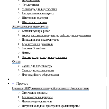
Видеоштативы
Фотоштативы
Моноподы для видеосъемки
Быстросъемные площадки
Штативные адаптеры
Штативные головки
Аксессуары для видеосъемки
Комплектующие ригов
Аккумуляторы и зарядные устройства для видеосъемки
Площадки для аккумуляторов
Кронштейны и держатели
Зажимы GreenBean
Лампы
Чистящие средства для видеосъемки
Сумки
Сумки для видеокамеры
Сумки для фотоаппаратов
Для студийного оборудования
+
-
Прочее
Прицелы, ЛЦУ, патроны холодной пристрелки, фальшпатроны
Оптические прицелы
Коллиматорные прицелы
Лазерные целеуказатели
Патроны холодной пристрелки, фальшпатроны