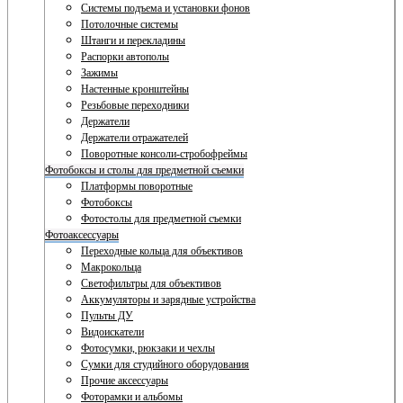
Системы подъема и установки фонов
Потолочные системы
Штанги и перекладины
Распорки автополы
Зажимы
Настенные кронштейны
Резьбовые переходники
Держатели
Держатели отражателей
Поворотные консоли-стробофреймы
Фотобоксы и столы для предметной съемки
Платформы поворотные
Фотобоксы
Фотостолы для предметной съемки
Фотоаксессуары
Переходные кольца для объективов
Макрокольца
Светофильтры для объективов
Аккумуляторы и зарядные устройства
Пульты ДУ
Видоискатели
Фотосумки, рюкзаки и чехлы
Сумки для студийного оборудования
Прочие аксессуары
Фоторамки и альбомы