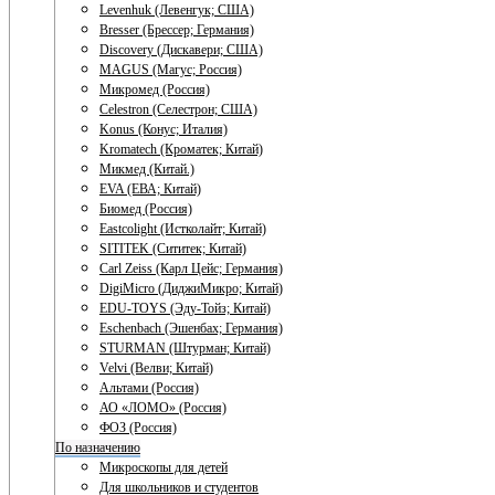
Levenhuk (Левенгук; США)
Bresser (Брессер; Германия)
Discovery (Дискавери; США)
MAGUS (Магус; Россия)
Микромед (Россия)
Celestron (Селестрон; США)
Konus (Конус; Италия)
Kromatech (Кроматек; Китай)
Микмед (Китай.)
EVA (ЕВА; Китай)
Биомед (Россия)
Eastcolight (Истколайт; Китай)
SITITEK (Сититек; Китай)
Carl Zeiss (Карл Цейс; Германия)
DigiMicro (ДиджиМикро; Китай)
EDU-TOYS (Эду-Тойз; Китай)
Eschenbach (Эшенбах; Германия)
STURMAN (Штурман; Китай)
Velvi (Велви; Китай)
Альтами (Россия)
АО «ЛОМО» (Россия)
ФОЗ (Россия)
По назначению
Микроскопы для детей
Для школьников и студентов