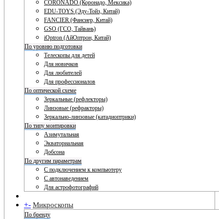
CORONADO (Коронадо, Мексика)
EDU-TOYS (Эду-Тойз, Китай)
FANCIER (Фансиер, Китай)
GSO (ГСО, Тайвань)
iOptron (АйОптрон, Китай)
По уровню подготовки
Телескопы для детей
Для новичков
Для любителей
Для профессионалов
По оптической схеме
Зеркальные (рефлекторы)
Линзовые (рефракторы)
Зеркально-линзовые (катадиоптрики)
По типу монтировки
Азимутальная
Экваториальная
Добсона
По другим параметрам
С подключением к компьютеру
С автонаведением
Для астрофотографий
+
-
Микроскопы
По бренду