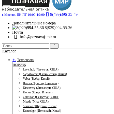
8(499)396-35-49
г. Москва, ПН-ПТ 10:00-19:00
Дополнительные номера
8(929)994-55-36
Почта
info@poznavajamir.ru
Каталог
+
-
Телескопы
По бренду
Levenhuk (Левенгук, США)
Sky-Watcher (Скай-Вотчер, Китай)
Veber (Вебер, Китай)
Bresser (Брессер, Германия)
Discovery (Дискавери, США)
Konus (Конус, Италия)
Celestron (Селестрон, США)
Meade (Мид, США)
Sturman (Штурман, Китай)
Eastcolight (Истколайт, Китай)