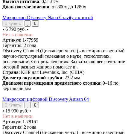
Высота штатива
: 0,5–3 см
Диапазон увеличения
: от 800х до 1280х
Микроскоп Discovery Nano Gravity с книгой
Купить
•
6 790 руб.
•
Нет в наличии
Артикул: 1-77959
Гарантия: 2 года
Discovery Channel (Дискавери ченэл) - всемирно известный
научно-популярный телеканал о науке, технологиях,
исследованиях и приключениях. Захватывающее сочетание
историй разных жанров помогает в..
Страна
: КНР для Levenhuk, Inc. (США)
Диаметр окулярной трубки
: 23,2 мм
Диапазон перемещения предметного столика
: 0–16 по
вертикали мм
Микроскоп цифровой Discovery Artisan 64
Купить
•
15 990 руб.
•
Нет в наличии
Артикул: 1-78161
Гарантия: 2 года
Discovery Channel (Дискавери ченэл) - всемирно известный