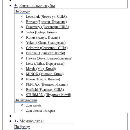
+
-
Зрительные трубы
По бренду
Levenhuk (Левенгук. США)
Bresser (Брессер. Германия)
Discovery (Дискавери. США)
Veber (Вебер. Китай)
Konus (Конус. Италия)
Yukon (Юкон. Белоруссия)
Celestron (Селестрон. США)
Bushnell (Бушнелл. Китай)
Hawke (Хоук. Великобритания)
Leica (Лейка. Португалия)
Meade (Мид. Китай)
MINOX (Минокс. Китай)
Nikon (Никон. Япония)
PENTAX (Пентакс. Япония)
Redfield (Редфилд. США)
STURMAN (Штурман. Китай)
По назначению
Для детей
Для охоты и спорта
+
-
Монокуляры
По бренду