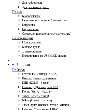
Для лаборатории
Для различных работ
По типу
Биологические
Световые микроскопы (оптические)
Цифровые
Портативные
Стереоскопические (инструментальные)
По типу насадки
Монокулярные
Бинокулярные
Тринокулярные
Подключение по USB (LCD экран)
+
-
Бинокли
По бренду
Levenhuk (Левенгук - США)
Bresser (Брессер - Германия)
БПЦ (КОМЗ - Россия)
Discovery (Дискавери - США)
Konus (Конус - Италия)
Veber (Вебер - Китай)
Nikon (Никон - Япония)
Vixen Optics (Виксен Оптикс - Япония)
Celestron (Селестрон - США)