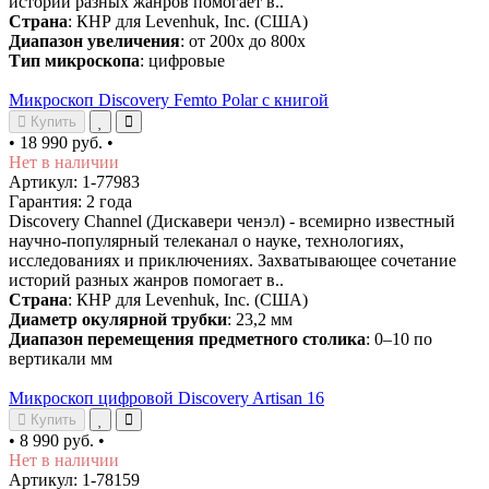
историй разных жанров помогает в..
Страна
: КНР для Levenhuk, Inc. (США)
Диапазон увеличения
: от 200х до 800х
Тип микроскопа
: цифровые
Микроскоп Discovery Femto Polar с книгой
Купить
•
18 990 руб.
•
Нет в наличии
Артикул: 1-77983
Гарантия: 2 года
Discovery Channel (Дискавери ченэл) - всемирно известный
научно-популярный телеканал о науке, технологиях,
исследованиях и приключениях. Захватывающее сочетание
историй разных жанров помогает в..
Страна
: КНР для Levenhuk, Inc. (США)
Диаметр окулярной трубки
: 23,2 мм
Диапазон перемещения предметного столика
: 0–10 по
вертикали мм
Микроскоп цифровой Discovery Artisan 16
Купить
•
8 990 руб.
•
Нет в наличии
Артикул: 1-78159