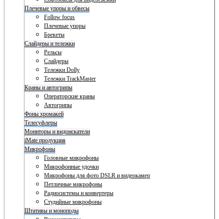
Плечевые упоры и обвесы
Follow focus
Плечевые упоры
Брекеты
Слайдеры и тележки
Рельсы
Слайдеры
Тележки Dolly
Тележки TrackMaster
Краны и автогрипы
Операторские краны
Автогрипы
Фоны хромакей
Телесуфлеры
Мониторы и видоискатели
iMate продукция
Микрофоны
Головные микрофоны
Микрофонные удочки
Микрофоны для фото DSLR и видеокамер
Петличные микрофоны
Радиосистемы и конвертеры
Студийные микрофоны
Штативы и моноподы