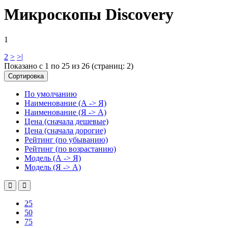
Микроскопы Discovery
1
2
>
>|
Показано с 1 по 25 из 26 (страниц: 2)
Сортировка
По умолчанию
Наименование (А -> Я)
Наименование (Я -> А)
Цена (сначала дешевые)
Цена (сначала дорогие)
Рейтинг (по убыванию)
Рейтинг (по возрастанию)
Модель (А -> Я)
Модель (Я -> А)
25
50
75