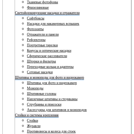
Тканевые фотофоны
Флизелиновые
Светоформирующие насадки и отражатели
Софтбоксы
Насадки для накамерных вспышек
Фотозонты
Отражатели и панели
Рефлекторы
Портретные тарелки
Конусы и оптические насадки
Сферические рассеиватели
Шторки и фильтры
Переходные кольца и адаптеры
Сотовые насадки
Штативы и моноподы для фото и видеокамер
Штативы для фото и видеокамер
Моноподы
Штативные головы
Наплечные штативы и стедикамы
Струбцины и присоски
Аксессуары для штативов и моноподов
Стойки и системы крепления
Стойки
Журавли
Противовесы и колеса для стоек