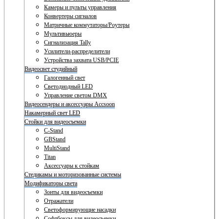
Камеры и пульты управления
Конвертеры сигналов
Матричные коммутаторы/Роутеры
Мультивьюеры
Сигнализация Tally
Усилители-распределители
Устройства захвата USB/PCIE
Видеосвет студийный
Галогенный свет
Светодиодный LED
Управление светом DMX
Видеосендеры и аксессуары Accsoon
Накамерный свет LED
Стойки для видеосъемки
C-Stand
GBStand
MultiStand
Titan
Аксессуары к стойкам
Стедикамы и моторизованные системы
Модификаторы света
Зонты для видеосъемки
Отражатели
Светоформирующие насадки
Софтбоксы для видеосъемки