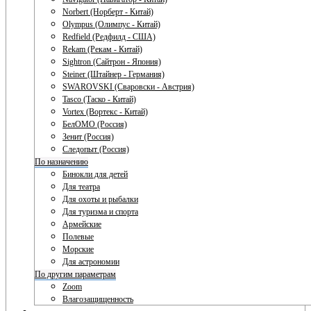
Norbert (Норберт - Китай)
Olympus (Олимпус - Китай)
Redfield (Редфилд - США)
Rekam (Рекам - Китай)
Sightron (Сайтрон - Япония)
Steiner (Штайнер - Германия)
SWAROVSKI (Сваровски - Австрия)
Tasco (Таско - Китай)
Vortex (Вортекс - Китай)
БелОМО (Россия)
Зенит (Россия)
Следопыт (Россия)
По назначению
Бинокли для детей
Для театра
Для охоты и рыбалки
Для туризма и спорта
Армейские
Полевые
Морские
Для астрономии
По другим параметрам
Zoom
Влагозащищенность