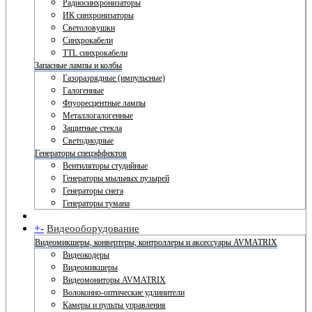
Радиосинхронизаторы
ИК синхронизаторы
Светоловушки
Синхрокабели
TTL синхрокабели
Запасные лампы и колбы
Газоразрядные (импульсные)
Галогенные
Флуоресцентные лампы
Металлогалогенные
Защитные стекла
Светодиодные
Генераторы спецэффектов
Вентиляторы студийные
Генераторы мыльных пузырей
Генераторы снега
Генераторы тумана
+
-
Видеооборудование
Видеомикшеры, конвертеры, контроллеры и аксессуары AVMATRIX
Видеокодеры
Видеомикшеры
Видеомониторы AVMATRIX
Волоконно-оптические удлинители
Камеры и пульты управления