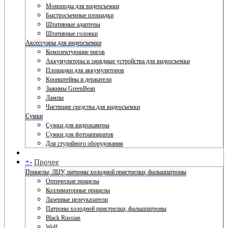
Моноподы для видеосъемки
Быстросъемные площадки
Штативные адаптеры
Штативные головки
Аксессуары для видеосъемки
Комплектующие ригов
Аккумуляторы и зарядные устройства для видеосъемки
Площадки для аккумуляторов
Кронштейны и держатели
Зажимы GreenBean
Лампы
Чистящие средства для видеосъемки
Сумки
Сумки для видеокамеры
Сумки для фотоаппаратов
Для студийного оборудования
+
-
Прочее
Прицелы, ЛЦУ, патроны холодной пристрелки, фальшпатроны
Оптические прицелы
Коллиматорные прицелы
Лазерные целеуказатели
Патроны холодной пристрелки, фальшпатроны
Black Russian
Wolf