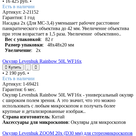
•
16 425 руб.
•
Есть в наличии
Артикул: 2-21152
Гарантия: 1 год
Насадка 2x (Для MC-3,4) уменьшает рабочее расстояние
панкратического объектива до 42 мм. Увеличение объектива
при этом возрастает в 1,5 раза. Увеличение объективно..
Вес с упаковкой
: 82 г
Размер упаковки
: 48х48х20 мм
Увеличение
: 2х
Окуляр Levenhuk Rainbow 50L WF16x
Купить
•
2 190 руб.
•
Есть в наличии
Артикул: 1-69421
Гарантия: 6 мес.
Окуляр Levenhuk Rainbow 50L WF16x - универсальный окуляр
с широким полем зрения. А это значит, что это можно
использовать с любым микроскопом и получать более
крупные и детализированные изображ..
Страна изготовитель
: Китай
Аксессуары для микроскопов
: Окуляры для микроскопов
Окуляр Levenhuk ZOOM 20х (D30 мм) для стереомикроскопов