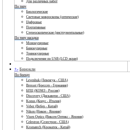
Для различных работ
По типу
Биологические
Световые микроскопы (оптические)
Цифровые
Портативные
Стереоскопические (инструментальные)
По типу насадки
Монокулярные
Бинокулярные
Тринокулярные
Подключение по USB (LCD экран)
+
-
Бинокли
По бренду
Levenhuk (Левенгук - США)
Bresser (Брессер - Германия)
БПЦ (КОМЗ - Россия)
Discovery (Дискавери - США)
Konus (Конус - Италия)
Veber (Вебер - Китай)
Nikon (Никон - Япония)
Vixen Optics (Виксен Оптикс - Япония)
Celestron (Селестрон - США)
Kromatech (Кроматек - Китай)