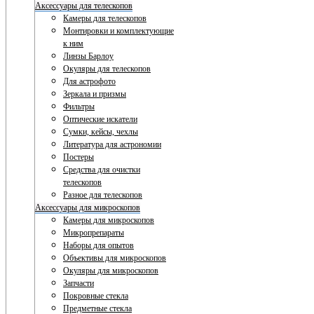
Аксессуары для телескопов
Камеры для телескопов
Монтировки и комплектующие
к ним
Линзы Барлоу
Окуляры для телескопов
Для астрофото
Зеркала и призмы
Фильтры
Оптические искатели
Сумки, кейсы, чехлы
Литература для астрономии
Постеры
Средства для очистки
телескопов
Разное для телескопов
Аксессуары для микроскопов
Камеры для микроскопов
Микропрепараты
Наборы для опытов
Объективы для микроскопов
Окуляры для микроскопов
Запчасти
Покровные стекла
Предметные стекла