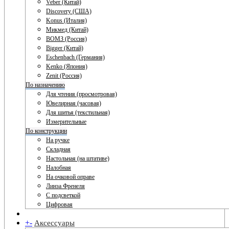
Veber (Китай)
Discovery (США)
Konus (Италия)
Микмед (Китай)
ВОМЗ (Россия)
Bigger (Китай)
Eschenbach (Германия)
Kenko (Япония)
Zenit (Россия)
По назначению
Для чтения (просмотровая)
Ювелирная (часовая)
Для шитья (текстильная)
Измерительные
По конструкции
На ручке
Складная
Настольная (на штативе)
Налобная
На очковой оправе
Линза Френеля
С подсветкой
Цифровая
+
-
Аксессуары