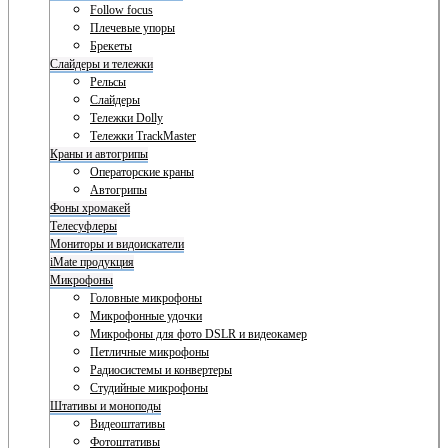
Follow focus
Плечевые упоры
Брекеты
Слайдеры и тележки
Рельсы
Слайдеры
Тележки Dolly
Тележки TrackMaster
Краны и автогрипы
Операторские краны
Автогрипы
Фоны хромакей
Телесуфлеры
Мониторы и видоискатели
iMate продукция
Микрофоны
Головные микрофоны
Микрофонные удочки
Микрофоны для фото DSLR и видеокамер
Петличные микрофоны
Радиосистемы и конвертеры
Студийные микрофоны
Штативы и моноподы
Видеоштативы
Фотоштативы