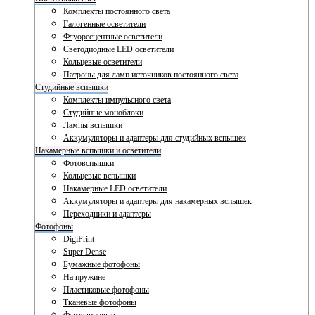
Комплекты постоянного света
Галогенные осветители
Флуоресцентные осветители
Светодиодные LED осветители
Кольцевые осветители
Патроны для ламп источников постоянного света
Студийные вспышки
Комплекты импульсного света
Студийные моноблоки
Лампы вспышки
Аккумуляторы и адаптеры для студийных вспышек
Накамерные вспышки и осветители
Фотовспышки
Кольцевые вспышки
Накамерные LED осветители
Аккумуляторы и адаптеры для накамерных вспышек
Переходники и адаптеры
Фотофоны
DigiPrint
Super Dense
Бумажные фотофоны
На пружине
Пластиковые фотофоны
Тканевые фотофоны