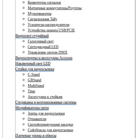
Конвертеры сигналов
Матричные коммутаторы/Роутеры
Мультивьюеры
Сигнализация Tally
Усилители-распределители
Устройства захвата USB/PCIE
Видеосвет студийный
Галогенный свет
Светодиодный LED
Управление светом DMX
Видеосендеры и аксессуары Accsoon
Накамерный свет LED
Стойки для видеосъемки
C-Stand
GBStand
MultiStand
Titan
Аксессуары к стойкам
Стедикамы и моторизованные системы
Модификаторы света
Зонты для видеосъемки
Отражатели
Светоформирующие насадки
Софтбоксы для видеосъемки
Плечевые упоры и обвесы