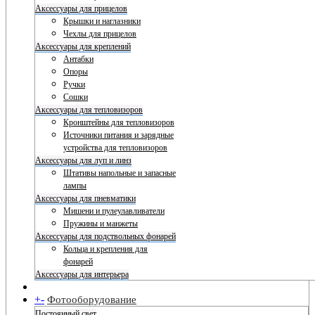
Аксессуары для прицелов
Крышки и наглазники
Чехлы для прицелов
Аксессуары для креплений
Антабки
Опоры
Ручки
Сошки
Аксессуары для тепловизоров
Кронштейны для тепловизоров
Источники питания и зарядные
устройства для тепловизоров
Аксессуары для луп и линз
Штативы напольные и запасные
лампы
Аксессуары для пневматики
Мишени и пулеулавливатели
Пружины и манжеты
Аксессуары для подствольных фонарей
Кольца и крепления для
фонарей
Аксессуары для интерьера
+
-
Фотооборудование
Постоянный свет