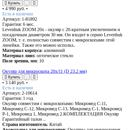
Купить
•
4 990 руб.
•
Есть в наличии
Артикул: 1-81892
Гарантия: 6 мес.
Levenhuk ZOOM 20х - окуляр с 20-кратным увеличением и
посадочным диаметром 30 мм. Он входит в серию Levenhuk
ZOOM, т. е. полностью совместим с микроскопами этой
линейки. Также его можно использ..
Материал корпуса
: алюминий
Материал линз
: оптическое стекло
Поле зрения, мм
: 10
Окуляр для микроскопа 20х/11 (D 23.2 мм)
Купить
•
3 140 руб.
•
Есть в наличии
Артикул: 2-10614
Гарантия: 1 год
Окуляр совместим с микроскопами: Микромед С-11,
Микромед С-12, Микромед С-13, Микромед С-1, Микромед
Р-1, Микромед 1, Микромед 2.КОМПЛЕКТАЦИЯ Окуляр
Гарантийный талон ..
Страна изготовитель
: Китай
Аксессуары для микроскопов
: Окуляры для микроскопов