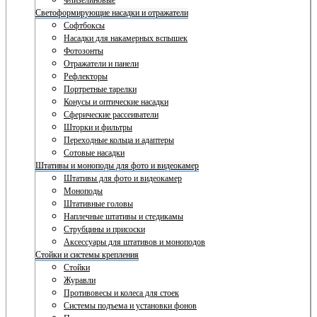
Флизелиновые
Светоформирующие насадки и отражатели
Софтбоксы
Насадки для накамерных вспышек
Фотозонты
Отражатели и панели
Рефлекторы
Портретные тарелки
Конусы и оптические насадки
Сферические рассеиватели
Шторки и фильтры
Переходные кольца и адаптеры
Сотовые насадки
Штативы и моноподы для фото и видеокамер
Штативы для фото и видеокамер
Моноподы
Штативные головы
Наплечные штативы и стедикамы
Струбцины и присоски
Аксессуары для штативов и моноподов
Стойки и системы крепления
Стойки
Журавли
Противовесы и колеса для стоек
Системы подъема и установки фонов