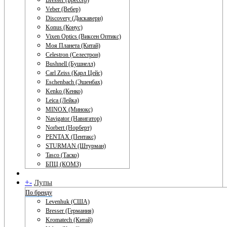
Bresser (Брессер)
Veber (Вебер)
Discovery (Дискавери)
Konus (Конус)
Vixen Optics (Виксен Оптикс)
Моя Планета (Китай)
Celestron (Селестрон)
Bushnell (Бушнелл)
Carl Zeiss (Карл Цейс)
Eschenbach (Эшенбах)
Kenko (Кенко)
Leica (Лейка)
MINOX (Минокс)
Navigator (Навигатор)
Norbert (Норберт)
PENTAX (Пентакс)
STURMAN (Штурман)
Tasco (Таско)
БПЦ (КОМЗ)
+
-
Лупы
По бренду
Levenhuk (США)
Bresser (Германия)
Kromatech (Китай)