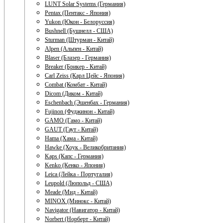
LUNT Solar Systems (Германия)
Pentax (Пентакс - Япония)
Yukon (Юкон - Белоруссия)
Bushnell (Бушнелл - США)
Sturman (Штурман - Китай)
Alpen (Альпен - Китай)
Blaser (Блазер - Германия)
Breaker (Брикер - Китай)
Carl Zeiss (Карл Цейс - Япония)
Combat (Комбат - Китай)
Dicom (Диком - Китай)
Eschenbach (Эшенбах - Германия)
Fujinon (Фуджинон - Китай)
GAMO (Гамо - Китай)
GAUT (Гаут - Китай)
Hama (Хама - Китай)
Hawke (Хоук - Великобритания)
Kaps (Капс - Германия)
Kenko (Кенко - Япония)
Leica (Лейка - Португалия)
Leupold (Люпольд - США)
Meade (Мид - Китай)
MINOX (Минокс - Китай)
Navigator (Навигатор - Китай)
Norbert (Норберт - Китай)