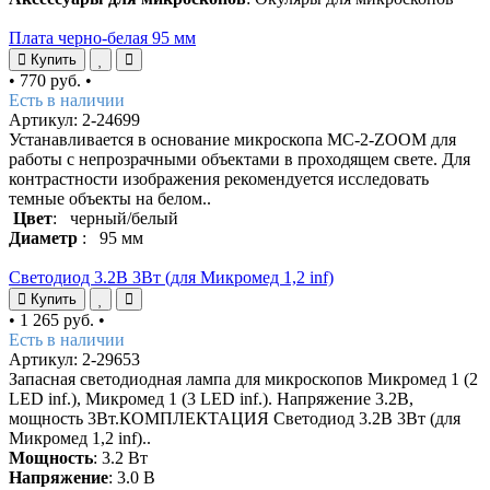
Плата черно-белая 95 мм
Купить
•
770 руб.
•
Есть в наличии
Артикул: 2-24699
Устанавливается в основание микроскопа МС-2-ZOOM для
работы с непрозрачными объектами в проходящем свете. Для
контрастности изображения рекомендуется исследовать
темные объекты на белом..
Цвет
: черный/белый
Диаметр
: 95 мм
Светодиод 3.2В 3Вт (для Микромед 1,2 inf)
Купить
•
1 265 руб.
•
Есть в наличии
Артикул: 2-29653
Запасная светодиодная лампа для микроскопов Микромед 1 (2
LED inf.), Микромед 1 (3 LED inf.). Напряжение 3.2В,
мощность 3Вт.КОМПЛЕКТАЦИЯ Светодиод 3.2В 3Вт (для
Микромед 1,2 inf)..
Мощность
: 3.2 Вт
Напряжение
: 3.0 В