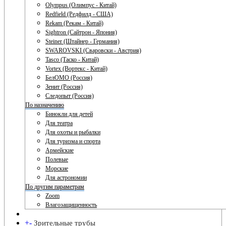
Olympus (Олимпус - Китай)
Redfield (Редфилд - США)
Rekam (Рекам - Китай)
Sightron (Сайтрон - Япония)
Steiner (Штайнер - Германия)
SWAROVSKI (Сваровски - Австрия)
Tasco (Таско - Китай)
Vortex (Вортекс - Китай)
БелОМО (Россия)
Зенит (Россия)
Следопыт (Россия)
По назначению
Бинокли для детей
Для театра
Для охоты и рыбалки
Для туризма и спорта
Армейские
Полевые
Морские
Для астрономии
По другим параметрам
Zoom
Влагозащищенность
+
-
Зрительные трубы