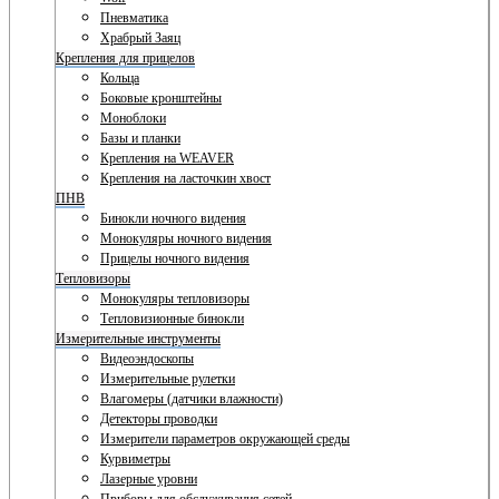
Пневматика
Храбрый Заяц
Крепления для прицелов
Кольца
Боковые кронштейны
Моноблоки
Базы и планки
Крепления на WEAVER
Крепления на ласточкин хвост
ПНВ
Бинокли ночного видения
Монокуляры ночного видения
Прицелы ночного видения
Тепловизоры
Монокуляры тепловизоры
Тепловизионные бинокли
Измерительные инструменты
Видеоэндоскопы
Измерительные рулетки
Влагомеры (датчики влажности)
Детекторы проводки
Измерители параметров окружающей среды
Курвиметры
Лазерные уровни