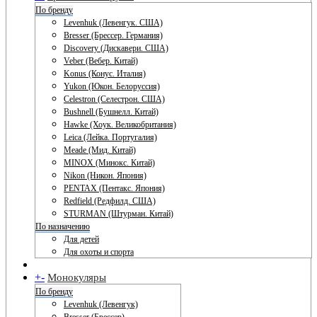
По бренду
Levenhuk (Левенгук. США)
Bresser (Брессер. Германия)
Discovery (Дискавери. США)
Veber (Вебер. Китай)
Konus (Конус. Италия)
Yukon (Юкон. Белоруссия)
Celestron (Селестрон. США)
Bushnell (Бушнелл. Китай)
Hawke (Хоук. Великобритания)
Leica (Лейка. Португалия)
Meade (Мид. Китай)
MINOX (Минокс. Китай)
Nikon (Никон. Япония)
PENTAX (Пентакс. Япония)
Redfield (Редфилд. США)
STURMAN (Штурман. Китай)
По назначению
Для детей
Для охоты и спорта
+
-
Монокуляры
По бренду
Levenhuk (Левенгук)