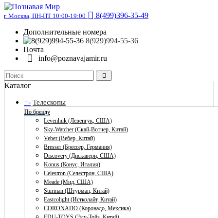
8(499)396-35-49
г. Москва, ПН-ПТ 10:00-19:00
Дополнительные номера
8(929)994-55-36
Почта
info@poznavajamir.ru
Каталог
+
-
Телескопы
По бренду
Levenhuk (Левенгук, США)
Sky-Watcher (Скай-Вотчер, Китай)
Veber (Вебер, Китай)
Bresser (Брессер, Германия)
Discovery (Дискавери, США)
Konus (Конус, Италия)
Celestron (Селестрон, США)
Meade (Мид, США)
Sturman (Штурман, Китай)
Eastcolight (Истколайт, Китай)
CORONADO (Коронадо, Мексика)
EDU-TOYS (Эду-Тойз, Китай)