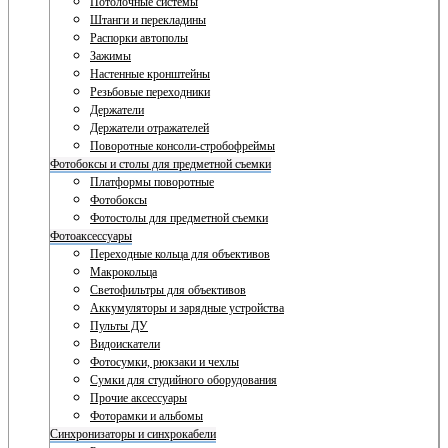
Потолочные системы
Штанги и перекладины
Распорки автополы
Зажимы
Настенные кронштейны
Резьбовые переходники
Держатели
Держатели отражателей
Поворотные консоли-стробофреймы
Фотобоксы и столы для предметной съемки
Платформы поворотные
Фотобоксы
Фотостолы для предметной съемки
Фотоаксессуары
Переходные кольца для объективов
Макрокольца
Светофильтры для объективов
Аккумуляторы и зарядные устройства
Пульты ДУ
Видоискатели
Фотосумки, рюкзаки и чехлы
Сумки для студийного оборудования
Прочие аксессуары
Фоторамки и альбомы
Синхронизаторы и синхрокабели