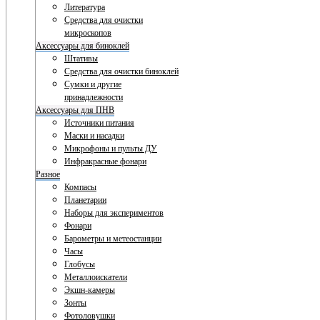
Литература
Средства для очистки
микроскопов
Аксессуары для биноклей
Штативы
Средства для очистки биноклей
Сумки и другие
принадлежности
Аксессуары для ПНВ
Источники питания
Маски и насадки
Микрофоны и пульты ДУ
Инфракрасные фонари
Разное
Компасы
Планетарии
Наборы для экспериментов
Фонари
Барометры и метеостанции
Часы
Глобусы
Металлоискатели
Экшн-камеры
Зонты
Фотоловушки