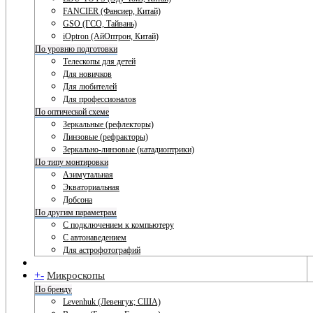
FANCIER (Фансиер, Китай)
GSO (ГСО, Тайвань)
iOptron (АйОптрон, Китай)
По уровню подготовки
Телескопы для детей
Для новичков
Для любителей
Для профессионалов
По оптической схеме
Зеркальные (рефлекторы)
Линзовые (рефракторы)
Зеркально-линзовые (катадиоптрики)
По типу монтировки
Азимутальная
Экваториальная
Добсона
По другим параметрам
С подключением к компьютеру
С автонаведением
Для астрофотографий
+
-
Микроскопы
По бренду
Levenhuk (Левенгук; США)