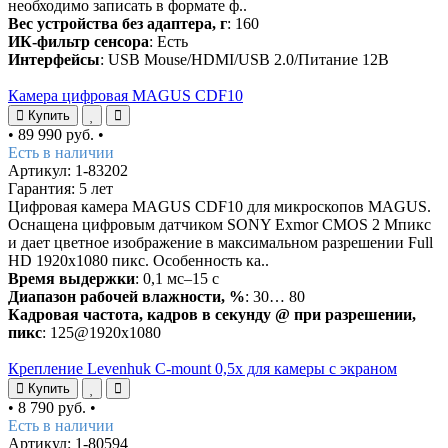
необходимо записать в формате ф..
Вес устройства без адаптера, г
: 160
ИК-фильтр сенсора
: Есть
Интерфейсы
: USB Mouse/HDMI/USB 2.0/Питание 12В
Камера цифровая MAGUS CDF10
Купить
•
89 990 руб.
•
Есть в наличии
Артикул: 1-83202
Гарантия: 5 лет
Цифровая камера MAGUS CDF10 для микроскопов MAGUS.
Оснащена цифровым датчиком SONY Exmor CMOS 2 Мпикс
и дает цветное изображение в максимальном разрешении Full
HD 1920x1080 пикс. Особенность ка..
Время выдержки
: 0,1 мс–15 с
Диапазон рабочей влажности, %
: 30… 80
Кадровая частота, кадров в секунду @ при разрешении,
пикс
: 125@1920x1080
Крепление Levenhuk C-mount 0,5x для камеры с экраном
Купить
•
8 790 руб.
•
Есть в наличии
Артикул: 1-80594