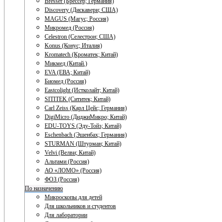
Bresser (Брессер; Германия)
Discovery (Дискавери; США)
MAGUS (Магус; Россия)
Микромед (Россия)
Celestron (Селестрон; США)
Konus (Конус; Италия)
Kromatech (Кроматек; Китай)
Микмед (Китай.)
EVA (ЕВА; Китай)
Биомед (Россия)
Eastcolight (Истколайт; Китай)
SITITEK (Сититек; Китай)
Carl Zeiss (Карл Цейс; Германия)
DigiMicro (ДиджиМикро; Китай)
EDU-TOYS (Эду-Тойз; Китай)
Eschenbach (Эшенбах; Германия)
STURMAN (Штурман; Китай)
Velvi (Велви; Китай)
Альтами (Россия)
АО «ЛОМО» (Россия)
ФОЗ (Россия)
По назначению
Микроскопы для детей
Для школьников и студентов
Для лаборатории