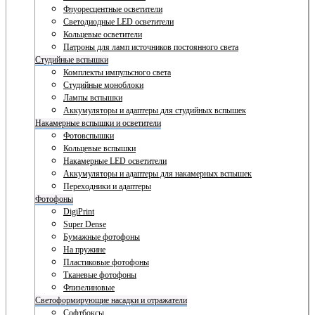
Флуоресцентные осветители
Светодиодные LED осветители
Кольцевые осветители
Патроны для ламп источников постоянного света
Студийные вспышки
Комплекты импульсного света
Студийные моноблоки
Лампы вспышки
Аккумуляторы и адаптеры для студийных вспышек
Накамерные вспышки и осветители
Фотовспышки
Кольцевые вспышки
Накамерные LED осветители
Аккумуляторы и адаптеры для накамерных вспышек
Переходники и адаптеры
Фотофоны
DigiPrint
Super Dense
Бумажные фотофоны
На пружине
Пластиковые фотофоны
Тканевые фотофоны
Флизелиновые
Светоформирующие насадки и отражатели
Софтбоксы