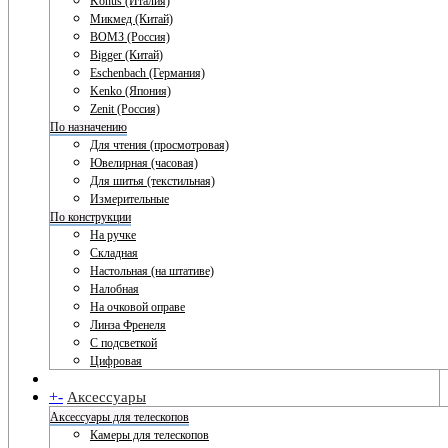
Konus (Италия)
Микмед (Китай)
ВОМЗ (Россия)
Bigger (Китай)
Eschenbach (Германия)
Kenko (Япония)
Zenit (Россия)
По назначению
Для чтения (просмотровая)
Ювелирная (часовая)
Для шитья (текстильная)
Измерительные
По конструкции
На ручке
Складная
Настольная (на штативе)
Налобная
На очковой оправе
Линза Френеля
С подсветкой
Цифровая
+
-
Аксессуары
Аксессуары для телескопов
Камеры для телескопов