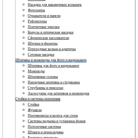
Насадки для накамерных вспышек
Фотозонты
Отражатели и панели
Рефлекторы
Портретные тарелки
Конусы и оптические насадки
Сферические рассеиватели
Шторки и фильтры
Переходные кольца и адаптеры
Сотовые насадки
Штативы и моноподы для фото и видеокамер
Штативы для фото и видеокамер
Моноподы
Штативные головы
Наплечные штативы и стедикамы
Струбцины и присоски
Аксессуары для штативов и моноподов
Стойки и системы крепления
Стойки
Журавли
Противовесы и колеса для стоек
Системы подъема и установки фонов
Потолочные системы
Штанги и перекладины
Распорки автополы