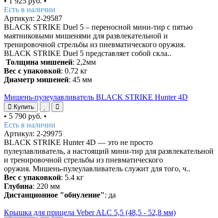
•
1 925 руб.
•
Есть в наличии
Артикул: 2-29587
BLACK STRIKE Duel 5 – переносной мини-тир с пятью
маятниковыми мишенями для развлекательной и
тренировочной стрельбы из пневматического оружия.
BLACK STRIKE Duel 5 представляет собой скла..
Толщина мишеней
: 2,2мм
Вес с упаковкой
: 0.72 кг
Диаметр мишеней
: 45 мм
Мишень-пулеулавливатель BLACK STRIKE Hunter 4D
Купить
•
5 790 руб.
•
Есть в наличии
Артикул: 2-29975
BLACK STRIKE Hunter 4D — это не просто
пулеулавливатель, а настоящий мини-тир для развлекательной
и тренировочной стрельбы из пневматического
оружия. Мишень-пулеулавливатель служит для того, ч..
Вес с упаковкой
: 5.4 кг
Глубина
: 220 мм
Дистанционное "обнуление"
: да
Крышка для прицела Veber ALC 5,5 (48,5 - 52,8 мм)