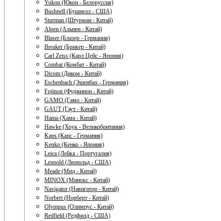
Yukon (Юкон - Белоруссия)
Bushnell (Бушнелл - США)
Sturman (Штурман - Китай)
Alpen (Альпен - Китай)
Blaser (Блазер - Германия)
Breaker (Брикер - Китай)
Carl Zeiss (Карл Цейс - Япония)
Combat (Комбат - Китай)
Dicom (Диком - Китай)
Eschenbach (Эшенбах - Германия)
Fujinon (Фуджинон - Китай)
GAMO (Гамо - Китай)
GAUT (Гаут - Китай)
Hama (Хама - Китай)
Hawke (Хоук - Великобритания)
Kaps (Капс - Германия)
Kenko (Кенко - Япония)
Leica (Лейка - Португалия)
Leupold (Люпольд - США)
Meade (Мид - Китай)
MINOX (Минокс - Китай)
Navigator (Навигатор - Китай)
Norbert (Норберт - Китай)
Olympus (Олимпус - Китай)
Redfield (Редфилд - США)