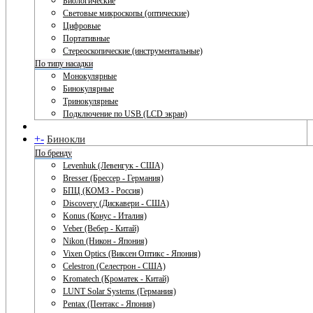
Биологические
Световые микроскопы (оптические)
Цифровые
Портативные
Стереоскопические (инструментальные)
По типу насадки
Монокулярные
Бинокулярные
Тринокулярные
Подключение по USB (LCD экран)
+
-
Бинокли
По бренду
Levenhuk (Левенгук - США)
Bresser (Брессер - Германия)
БПЦ (КОМЗ - Россия)
Discovery (Дискавери - США)
Konus (Конус - Италия)
Veber (Вебер - Китай)
Nikon (Никон - Япония)
Vixen Optics (Виксен Оптикс - Япония)
Celestron (Селестрон - США)
Kromatech (Кроматек - Китай)
LUNT Solar Systems (Германия)
Pentax (Пентакс - Япония)