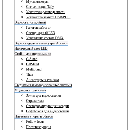
Мультивьюеры
Сигнализация Tally
Усилители-распределители
Устройства захвата USB/PCIE
Видеосвет студийный
Галогенный свет
Светодиодный LED
Управление светом DMX
Видеосендеры и аксессуары Accsoon
Накамерный свет LED
Стойки для видеосъемки
C-Stand
GBStand
MultiStand
Titan
Аксессуары к стойкам
Стедикамы и моторизованные системы
Модификаторы света
Зонты для видеосъемки
Отражатели
Светоформирующие насадки
Софтбоксы для видеосъемки
Плечевые упоры и обвесы
Follow focus
Плечевые упоры