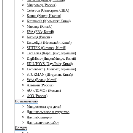
Микромед (Россия)
Celestron (Селестрон; США)
Konus (Конус; Италия)
Kromatech (Кроматек; Китай)
Микмед (Китай.)
EVA (ЕВА; Китай)
Биомед (Россия)
Eastcolight (Истколайт; Китай)
SITITEK (Сититек; Китай)
Carl Zeiss (Карл Цейс; Германия)
DigiMicro (ДиджиМикро; Китай)
EDU-TOYS (Эду-Тойз; Китай)
Eschenbach (Эшенбах; Германия)
STURMAN (Штурман; Китай)
Velvi (Велви; Китай)
Альтами (Россия)
АО «ЛОМО» (Россия)
ФОЗ (Россия)
По назначению
Микроскопы для детей
Для школьников и студентов
Для лаборатории
Для различных работ
По типу