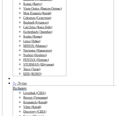
Konus (Конус)
Vixen Optics (Виксен Оптикс)
Моя Планета (Китай)
Celestron (Селестрон)
Bushnell (Бушнелл)
Carl Zeiss (Карл Цейс)
Eschenbach (Эшенбах)
Kenko (Кенко)
Leica (Лейка)
MINOX (Минокс)
Navigator (Навигатор)
Norbert (Норберт)
PENTAX (Пентакс)
STURMAN (Штурман)
Tasco (Таско)
БПЦ (КОМЗ)
+
-
Лупы
По бренду
Levenhuk (США)
Bresser (Германия)
Kromatech (Китай)
Veber (Китай)
Discovery (США)