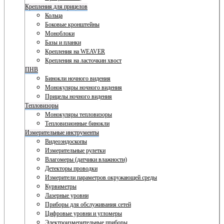
Крепления для прицелов
Кольца
Боковые кронштейны
Моноблоки
Базы и планки
Крепления на WEAVER
Крепления на ласточкин хвост
ПНВ
Бинокли ночного видения
Монокуляры ночного видения
Прицелы ночного видения
Тепловизоры
Монокуляры тепловизоры
Тепловизионные бинокли
Измерительные инструменты
Видеоэндоскопы
Измерительные рулетки
Влагомеры (датчики влажности)
Детекторы проводки
Измерители параметров окружающей среды
Курвиметры
Лазерные уровни
Приборы для обслуживания сетей
Цифровые уровни и угломеры
Электроизмерительные приборы