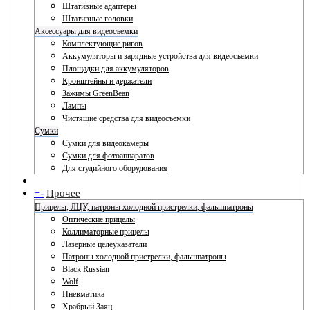
Штативные адаптеры
Штативные головки
Аксессуары для видеосъемки
Комплектующие ригов
Аккумуляторы и зарядные устройства для видеосъемки
Площадки для аккумуляторов
Кронштейны и держатели
Зажимы GreenBean
Лампы
Чистящие средства для видеосъемки
Сумки
Сумки для видеокамеры
Сумки для фотоаппаратов
Для студийного оборудования
+
-
Прочее
Прицелы, ЛЦУ, патроны холодной пристрелки, фальшпатроны
Оптические прицелы
Коллиматорные прицелы
Лазерные целеуказатели
Патроны холодной пристрелки, фальшпатроны
Black Russian
Wolf
Пневматика
Храбрый Заяц