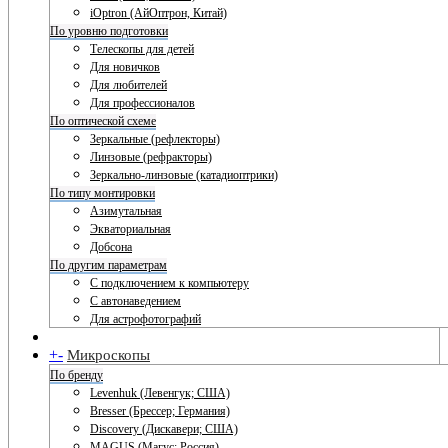
iOptron (АйОптрон, Китай)
По уровню подготовки
Телескопы для детей
Для новичков
Для любителей
Для профессионалов
По оптической схеме
Зеркальные (рефлекторы)
Линзовые (рефракторы)
Зеркально-линзовые (катадиоптрики)
По типу монтировки
Азимутальная
Экваториальная
Добсона
По другим параметрам
С подключением к компьютеру
С автонаведением
Для астрофотографий
+
-
Микроскопы
По бренду
Levenhuk (Левенгук; США)
Bresser (Брессер; Германия)
Discovery (Дискавери; США)
MAGUS (Магус; Россия)