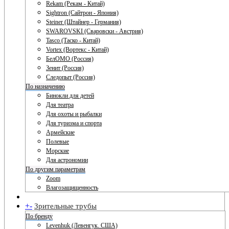
Rekam (Рекам - Китай)
Sightron (Сайтрон - Япония)
Steiner (Штайнер - Германия)
SWAROVSKI (Сваровски - Австрия)
Tasco (Таско - Китай)
Vortex (Вортекс - Китай)
БелОМО (Россия)
Зенит (Россия)
Следопыт (Россия)
По назначению
Бинокли для детей
Для театра
Для охоты и рыбалки
Для туризма и спорта
Армейские
Полевые
Морские
Для астрономии
По другим параметрам
Zoom
Влагозащищенность
+
-
Зрительные трубы
По бренду
Levenhuk (Левенгук. США)