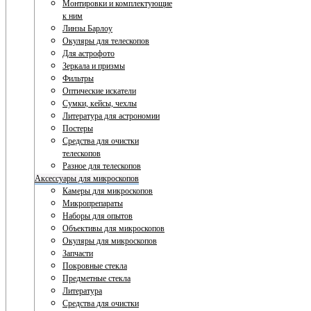
Монтировки и комплектующие
к ним
Линзы Барлоу
Окуляры для телескопов
Для астрофото
Зеркала и призмы
Фильтры
Оптические искатели
Сумки, кейсы, чехлы
Литература для астрономии
Постеры
Средства для очистки
телескопов
Разное для телескопов
Аксессуары для микроскопов
Камеры для микроскопов
Микропрепараты
Наборы для опытов
Объективы для микроскопов
Окуляры для микроскопов
Запчасти
Покровные стекла
Предметные стекла
Литература
Средства для очистки