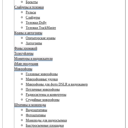
Брекеты
Слайдеры и тележки
Рельсы
Слайдеры
Тележки Dolly
Тележки TrackMaster
Краны и автогрипы
Операторские краны
Автогрипы
Фоны хромакей
Телесуфлеры
Мониторы и видоискатели
iMate продукция
Микрофоны
Головные микрофоны
Микрофонные удочки
Микрофоны для фото DSLR и видеокамер
Петличные микрофоны
Радиосистемы и конвертеры
Студийные микрофоны
Штативы и моноподы
Видеоштативы
Фотоштативы
Моноподы для видеосъемки
Быстросъемные площадки