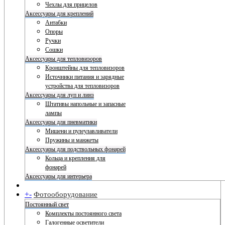
Чехлы для прицелов
Аксессуары для креплений
Антабки
Опоры
Ручки
Сошки
Аксессуары для тепловизоров
Кронштейны для тепловизоров
Источники питания и зарядные
устройства для тепловизоров
Аксессуары для луп и линз
Штативы напольные и запасные
лампы
Аксессуары для пневматики
Мишени и пулеулавливатели
Пружины и манжеты
Аксессуары для подствольных фонарей
Кольца и крепления для
фонарей
Аксессуары для интерьера
+
-
Фотооборудование
Постоянный свет
Комплекты постоянного света
Галогенные осветители