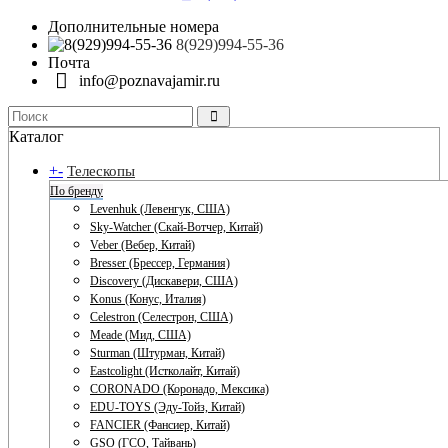
Дополнительные номера
8(929)994-55-36
Почта
info@poznavajamir.ru
Каталог
+
-
Телескопы
По бренду
Levenhuk (Левенгук, США)
Sky-Watcher (Скай-Вотчер, Китай)
Veber (Вебер, Китай)
Bresser (Брессер, Германия)
Discovery (Дискавери, США)
Konus (Конус, Италия)
Celestron (Селестрон, США)
Meade (Мид, США)
Sturman (Штурман, Китай)
Eastcolight (Истколайт, Китай)
CORONADO (Коронадо, Мексика)
EDU-TOYS (Эду-Тойз, Китай)
FANCIER (Фансиер, Китай)
GSO (ГСО, Тайвань)