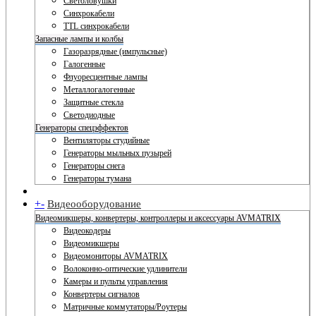
Светоловушки
Синхрокабели
TTL синхрокабели
Запасные лампы и колбы
Газоразрядные (импульсные)
Галогенные
Флуоресцентные лампы
Металлогалогенные
Защитные стекла
Светодиодные
Генераторы спецэффектов
Вентиляторы студийные
Генераторы мыльных пузырей
Генераторы снега
Генераторы тумана
+
-
Видеооборудование
Видеомикшеры, конвертеры, контроллеры и аксессуары AVMATRIX
Видеокодеры
Видеомикшеры
Видеомониторы AVMATRIX
Волоконно-оптические удлинители
Камеры и пульты управления
Конвертеры сигналов
Матричные коммутаторы/Роутеры