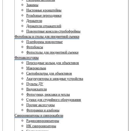
Зажимы
Настенные кронштейны
Резьбовые переходники
Держатели
Держатели отражателей
Поворотные консоли-стробофреймы
Фотобоксы и столы для предметной съемки
Платформы поворотные
Фотобоксы
Фотостолы для предметной съемки
Фотоаксессуары
Переходные кольца для объективов
Макрокольца
Светофильтры для объективов
Аккумуляторы и зарядные устройства
Пульты ДУ
Видоискатели
Фотосумки, рюкзаки и чехлы
Сумки для студийного оборудования
Прочие аксессуары
Фоторамки и альбомы
Синхронизаторы и синхрокабели
Радиосинхронизаторы
ИК синхронизаторы