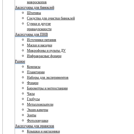
микроскопов
Аксессуары для биноклей
Штативы
Средства для очистки биноклей
Сумки и другие
принадлежности
Аксессуары для ПНВ
Источники питания
Маски и насадки
Микрофоны и пульты ДУ
Инфракрасные фонари
Разное
Компасы
Планетарии
Наборы для экспериментов
Фонари
Барометры и метеостанции
Часы
Глобусы
Металлоискатели
Экшн-камеры
Зонты
Фотоловушки
Аксессуары для прицелов
Крышки и наглазники