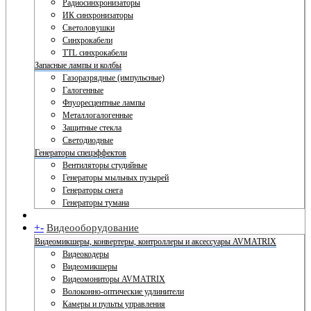
Радиосинхронизаторы
ИК синхронизаторы
Светоловушки
Синхрокабели
TTL синхрокабели
Запасные лампы и колбы
Газоразрядные (импульсные)
Галогенные
Флуоресцентные лампы
Металлогалогенные
Защитные стекла
Светодиодные
Генераторы спецэффектов
Вентиляторы студийные
Генераторы мыльных пузырей
Генераторы снега
Генераторы тумана
+
-
Видеооборудование
Видеомикшеры, конвертеры, контроллеры и аксессуары AVMATRIX
Видеокодеры
Видеомикшеры
Видеомониторы AVMATRIX
Волоконно-оптические удлинители
Камеры и пульты управления