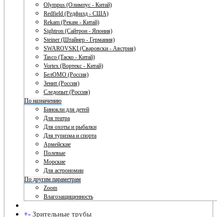
Olympus (Олимпус - Китай)
Redfield (Редфилд - США)
Rekam (Рекам - Китай)
Sightron (Сайтрон - Япония)
Steiner (Штайнер - Германия)
SWAROVSKI (Сваровски - Австрия)
Tasco (Таско - Китай)
Vortex (Вортекс - Китай)
БелОМО (Россия)
Зенит (Россия)
Следопыт (Россия)
По назначению
Бинокли для детей
Для театра
Для охоты и рыбалки
Для туризма и спорта
Армейские
Полевые
Морские
Для астрономии
По другим параметрам
Zoom
Влагозащищенность
+
-
Зрительные трубы