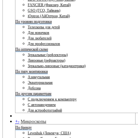
FANCIER (Фансиер, Китай)
GSO (ГСО, Тайвань)
iOptron (АйОптрон, Китай)
По уровню подготовки
Телескопы для детей
Для новичков
Для любителей
Для профессионалов
По оптической схеме
Зеркальные (рефлекторы)
Линзовые (рефракторы)
Зеркально-линзовые (катадиоптрики)
По типу монтировки
Азимутальная
Экваториальная
Добсона
По другим параметрам
С подключением к компьютеру
С автонаведением
Для астрофотографий
+
-
Микроскопы
По бренду
Levenhuk (Левенгук; США)