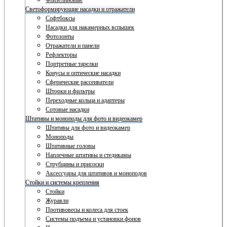
Флизелиновые
Светоформирующие насадки и отражатели
Софтбоксы
Насадки для накамерных вспышек
Фотозонты
Отражатели и панели
Рефлекторы
Портретные тарелки
Конусы и оптические насадки
Сферические рассеиватели
Шторки и фильтры
Переходные кольца и адаптеры
Сотовые насадки
Штативы и моноподы для фото и видеокамер
Штативы для фото и видеокамер
Моноподы
Штативные головы
Наплечные штативы и стедикамы
Струбцины и присоски
Аксессуары для штативов и моноподов
Стойки и системы крепления
Стойки
Журавли
Противовесы и колеса для стоек
Системы подъема и установки фонов