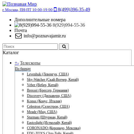
8(499)396-35-49
г. Москва, ПН-ПТ 10:00-19:00
Дополнительные номера
8(929)994-55-36
Почта
info@poznavajamir.ru
Каталог
+
-
Телескопы
По бренду
Levenhuk (Левенгук, США)
Sky-Watcher (Скай-Вотчер, Китай)
Veber (Вебер, Китай)
Bresser (Брессер, Германия)
Discovery (Дискавери, США)
Konus (Конус, Италия)
Celestron (Селестрон, США)
Meade (Мид, США)
Sturman (Штурман, Китай)
Eastcolight (Истколайт, Китай)
CORONADO (Коронадо, Мексика)
EDU-TOYS (Эду-Тойз, Китай)