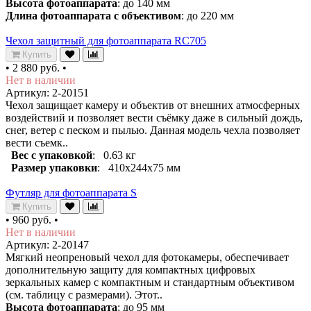
Высота фотоаппарата
: до 140 мм
Длина фотоаппарата с объективом
: до 220 мм
Чехол защитный для фотоаппарата RC705
Купить
•
2 880 руб.
•
Нет в наличии
Артикул: 2-20151
Чехол защищает камеру и объектив от внешних атмосферных
воздействий и позволяет вести съёмку даже в сильный дождь,
снег, ветер с песком и пылью. Данная модель чехла позволяет
вести съемк..
Вес с упаковкой
: 0.63 кг
Размер упаковки
: 410х244х75 мм
Футляр для фотоаппарата S
Купить
•
960 руб.
•
Нет в наличии
Артикул: 2-20147
Мягкий неопреновый чехол для фотокамеры, обеспечивает
дополнительную защиту для компактных цифровых
зеркальных камер с компактным и стандартным объективом
(см. таблицу с размерами). Этот..
Высота фотоаппарата
: до 95 мм