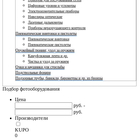
Приборы для обслуживания сетей
Цифровые уровни и угломеры
Электроизмерительные приборы
Нивелиры оптические
Лазерные дальномеры
Приборы неразрушающего контроля
Пневматические винтовки и пистолеты
Пневматические винтовки
Пневматические пистолеты
Оружейный тюнинг, уход за оружием
Камуфляжная лента и др.
Чистка и уход за оружием
Очки и наушники для стрельбы
Подствольные фонари
Подзорные трубы, бинокли, барометры и др. из бронзы
Подбор фотооборудования
Цена
руб. -
руб.
Производители
KUPO
0