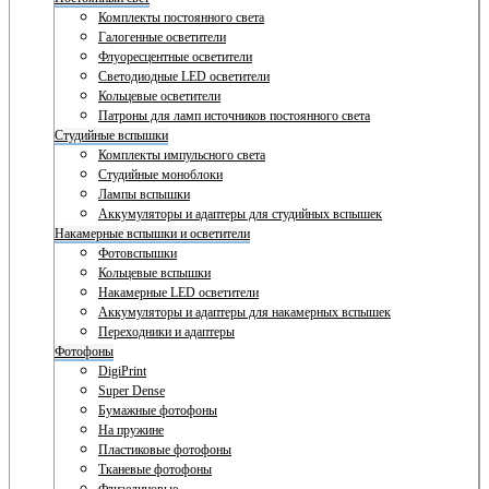
Комплекты постоянного света
Галогенные осветители
Флуоресцентные осветители
Светодиодные LED осветители
Кольцевые осветители
Патроны для ламп источников постоянного света
Студийные вспышки
Комплекты импульсного света
Студийные моноблоки
Лампы вспышки
Аккумуляторы и адаптеры для студийных вспышек
Накамерные вспышки и осветители
Фотовспышки
Кольцевые вспышки
Накамерные LED осветители
Аккумуляторы и адаптеры для накамерных вспышек
Переходники и адаптеры
Фотофоны
DigiPrint
Super Dense
Бумажные фотофоны
На пружине
Пластиковые фотофоны
Тканевые фотофоны