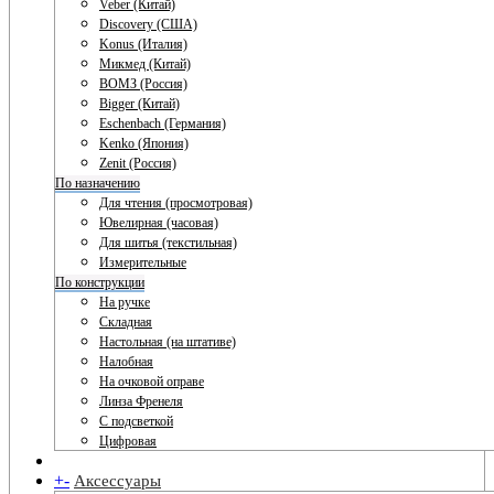
Veber (Китай)
Discovery (США)
Konus (Италия)
Микмед (Китай)
ВОМЗ (Россия)
Bigger (Китай)
Eschenbach (Германия)
Kenko (Япония)
Zenit (Россия)
По назначению
Для чтения (просмотровая)
Ювелирная (часовая)
Для шитья (текстильная)
Измерительные
По конструкции
На ручке
Складная
Настольная (на штативе)
Налобная
На очковой оправе
Линза Френеля
С подсветкой
Цифровая
+
-
Аксессуары