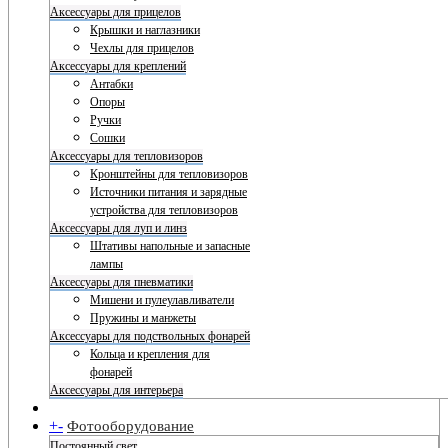
Аксессуары для прицелов
Крышки и наглазники
Чехлы для прицелов
Аксессуары для креплений
Антабки
Опоры
Ручки
Сошки
Аксессуары для тепловизоров
Кронштейны для тепловизоров
Источники питания и зарядные
устройства для тепловизоров
Аксессуары для луп и линз
Штативы напольные и запасные
лампы
Аксессуары для пневматики
Мишени и пулеулавливатели
Пружины и манжеты
Аксессуары для подствольных фонарей
Кольца и крепления для
фонарей
Аксессуары для интерьера
+
-
Фотооборудование
Постоянный свет