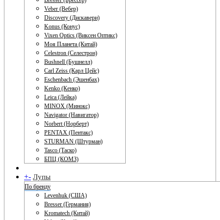
Bresser (Брессер)
Veber (Вебер)
Discovery (Дискавери)
Konus (Конус)
Vixen Optics (Виксен Оптикс)
Моя Планета (Китай)
Celestron (Селестрон)
Bushnell (Бушнелл)
Carl Zeiss (Карл Цейс)
Eschenbach (Эшенбах)
Kenko (Кенко)
Leica (Лейка)
MINOX (Минокс)
Navigator (Навигатор)
Norbert (Норберт)
PENTAX (Пентакс)
STURMAN (Штурман)
Tasco (Таско)
БПЦ (КОМЗ)
+
-
Лупы
По бренду
Levenhuk (США)
Bresser (Германия)
Kromatech (Китай)