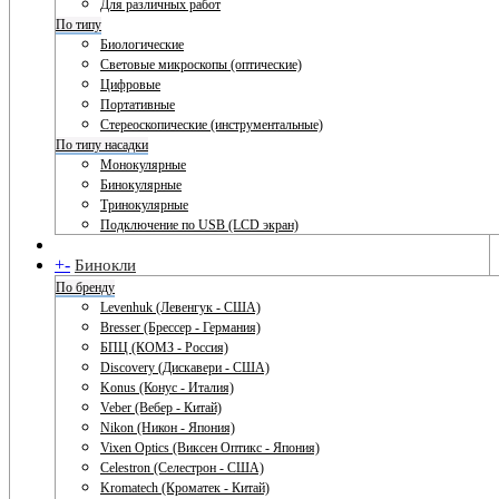
Для различных работ
По типу
Биологические
Световые микроскопы (оптические)
Цифровые
Портативные
Стереоскопические (инструментальные)
По типу насадки
Монокулярные
Бинокулярные
Тринокулярные
Подключение по USB (LCD экран)
+
-
Бинокли
По бренду
Levenhuk (Левенгук - США)
Bresser (Брессер - Германия)
БПЦ (КОМЗ - Россия)
Discovery (Дискавери - США)
Konus (Конус - Италия)
Veber (Вебер - Китай)
Nikon (Никон - Япония)
Vixen Optics (Виксен Оптикс - Япония)
Celestron (Селестрон - США)
Kromatech (Кроматек - Китай)