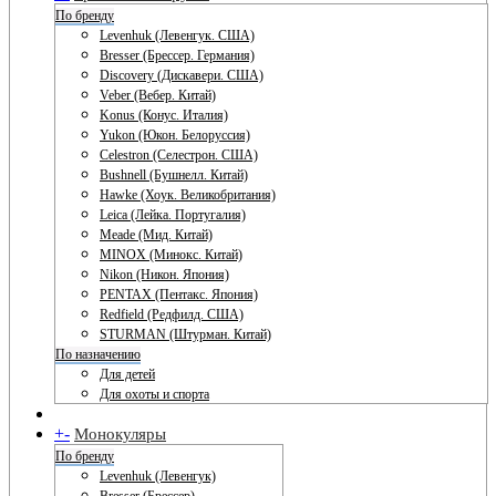
По бренду
Levenhuk (Левенгук. США)
Bresser (Брессер. Германия)
Discovery (Дискавери. США)
Veber (Вебер. Китай)
Konus (Конус. Италия)
Yukon (Юкон. Белоруссия)
Celestron (Селестрон. США)
Bushnell (Бушнелл. Китай)
Hawke (Хоук. Великобритания)
Leica (Лейка. Португалия)
Meade (Мид. Китай)
MINOX (Минокс. Китай)
Nikon (Никон. Япония)
PENTAX (Пентакс. Япония)
Redfield (Редфилд. США)
STURMAN (Штурман. Китай)
По назначению
Для детей
Для охоты и спорта
+
-
Монокуляры
По бренду
Levenhuk (Левенгук)