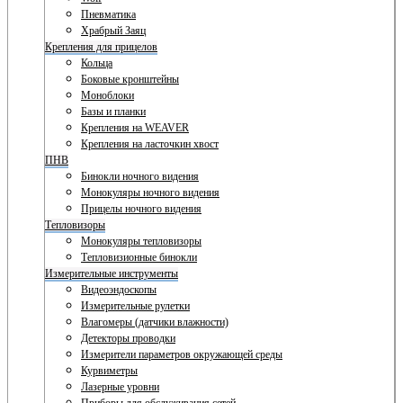
Пневматика
Храбрый Заяц
Крепления для прицелов
Кольца
Боковые кронштейны
Моноблоки
Базы и планки
Крепления на WEAVER
Крепления на ласточкин хвост
ПНВ
Бинокли ночного видения
Монокуляры ночного видения
Прицелы ночного видения
Тепловизоры
Монокуляры тепловизоры
Тепловизионные бинокли
Измерительные инструменты
Видеоэндоскопы
Измерительные рулетки
Влагомеры (датчики влажности)
Детекторы проводки
Измерители параметров окружающей среды
Курвиметры
Лазерные уровни