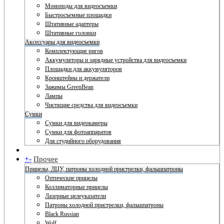
Моноподы для видеосъемки
Быстросъемные площадки
Штативные адаптеры
Штативные головки
Аксессуары для видеосъемки
Комплектующие ригов
Аккумуляторы и зарядные устройства для видеосъемки
Площадки для аккумуляторов
Кронштейны и держатели
Зажимы GreenBean
Лампы
Чистящие средства для видеосъемки
Сумки
Сумки для видеокамеры
Сумки для фотоаппаратов
Для студийного оборудования
+
-
Прочее
Прицелы, ЛЦУ, патроны холодной пристрелки, фальшпатроны
Оптические прицелы
Коллиматорные прицелы
Лазерные целеуказатели
Патроны холодной пристрелки, фальшпатроны
Black Russian
Wolf