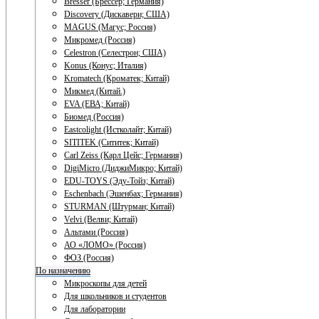
Bresser (Брессер; Германия)
Discovery (Дискавери; США)
MAGUS (Магус; Россия)
Микромед (Россия)
Celestron (Селестрон; США)
Konus (Конус; Италия)
Kromatech (Кроматек; Китай)
Микмед (Китай.)
EVA (ЕВА; Китай)
Биомед (Россия)
Eastcolight (Истколайт; Китай)
SITITEK (Сититек; Китай)
Carl Zeiss (Карл Цейс; Германия)
DigiMicro (ДиджиМикро; Китай)
EDU-TOYS (Эду-Тойз; Китай)
Eschenbach (Эшенбах; Германия)
STURMAN (Штурман; Китай)
Velvi (Велви; Китай)
Альтами (Россия)
АО «ЛОМО» (Россия)
ФОЗ (Россия)
По назначению
Микроскопы для детей
Для школьников и студентов
Для лаборатории