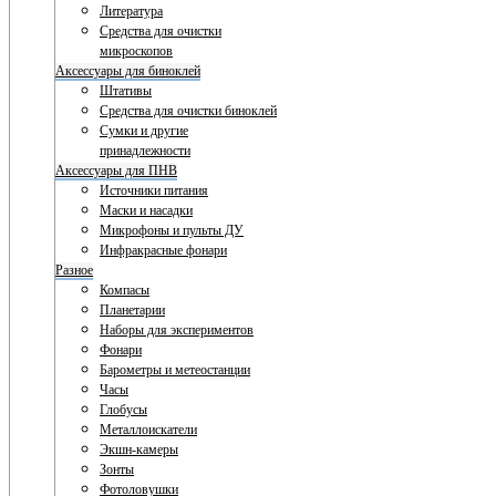
Литература
Средства для очистки
микроскопов
Аксессуары для биноклей
Штативы
Средства для очистки биноклей
Сумки и другие
принадлежности
Аксессуары для ПНВ
Источники питания
Маски и насадки
Микрофоны и пульты ДУ
Инфракрасные фонари
Разное
Компасы
Планетарии
Наборы для экспериментов
Фонари
Барометры и метеостанции
Часы
Глобусы
Металлоискатели
Экшн-камеры
Зонты
Фотоловушки