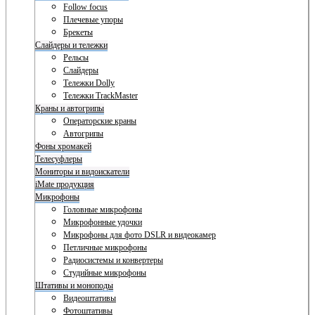
Follow focus
Плечевые упоры
Брекеты
Слайдеры и тележки
Рельсы
Слайдеры
Тележки Dolly
Тележки TrackMaster
Краны и автогрипы
Операторские краны
Автогрипы
Фоны хромакей
Телесуфлеры
Мониторы и видоискатели
iMate продукция
Микрофоны
Головные микрофоны
Микрофонные удочки
Микрофоны для фото DSLR и видеокамер
Петличные микрофоны
Радиосистемы и конвертеры
Студийные микрофоны
Штативы и моноподы
Видеоштативы
Фотоштативы