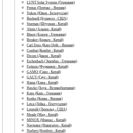
LUNT Solar Systems (Германия)
Pentax (Пентакс - Япония)
Yukon (Юкон - Белоруссия)
Bushnell (Бушнелл - США)
Sturman (Штурман - Китай)
Alpen (Альпен - Китай)
Blaser (Блазер - Германия)
Breaker (Брикер - Китай)
Carl Zeiss (Карл Цейс - Япония)
Combat (Комбат - Китай)
Dicom (Диком - Китай)
Eschenbach (Эшенбах - Германия)
Fujinon (Фуджинон - Китай)
GAMO (Гамо - Китай)
GAUT (Гаут - Китай)
Hama (Хама - Китай)
Hawke (Хоук - Великобритания)
Kaps (Капс - Германия)
Kenko (Кенко - Япония)
Leica (Лейка - Португалия)
Leupold (Люпольд - США)
Meade (Мид - Китай)
MINOX (Минокс - Китай)
Navigator (Навигатор - Китай)
Norbert (Норберт - Китай)