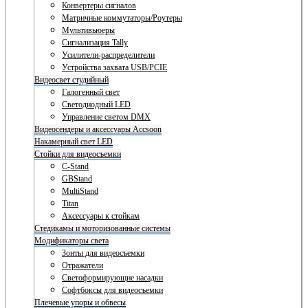
Конвертеры сигналов
Матричные коммутаторы/Роутеры
Мультивьюеры
Сигнализация Tally
Усилители-распределители
Устройства захвата USB/PCIE
Видеосвет студийный
Галогенный свет
Светодиодный LED
Управление светом DMX
Видеосендеры и аксессуары Accsoon
Накамерный свет LED
Стойки для видеосъемки
C-Stand
GBStand
MultiStand
Titan
Аксессуары к стойкам
Стедикамы и моторизованные системы
Модификаторы света
Зонты для видеосъемки
Отражатели
Светоформирующие насадки
Софтбоксы для видеосъемки
Плечевые упоры и обвесы