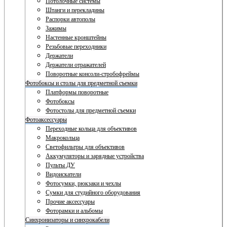
Потолочные системы
Штанги и перекладины
Распорки автополы
Зажимы
Настенные кронштейны
Резьбовые переходники
Держатели
Держатели отражателей
Поворотные консоли-стробофреймы
Фотобоксы и столы для предметной съемки
Платформы поворотные
Фотобоксы
Фотостолы для предметной съемки
Фотоаксессуары
Переходные кольца для объективов
Макрокольца
Светофильтры для объективов
Аккумуляторы и зарядные устройства
Пульты ДУ
Видоискатели
Фотосумки, рюкзаки и чехлы
Сумки для студийного оборудования
Прочие аксессуары
Фоторамки и альбомы
Синхронизаторы и синхрокабели