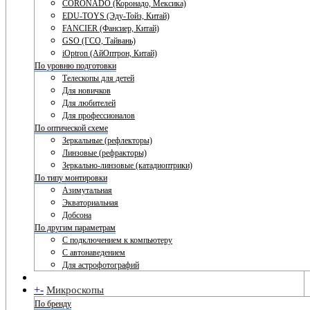
CORONADO (Коронадо, Мексика)
EDU-TOYS (Эду-Тойз, Китай)
FANCIER (Фансиер, Китай)
GSO (ГСО, Тайвань)
iOptron (АйОптрон, Китай)
По уровню подготовки
Телескопы для детей
Для новичков
Для любителей
Для профессионалов
По оптической схеме
Зеркальные (рефлекторы)
Линзовые (рефракторы)
Зеркально-линзовые (катадиоптрики)
По типу монтировки
Азимутальная
Экваториальная
Добсона
По другим параметрам
С подключением к компьютеру
С автонаведением
Для астрофотографий
+
-
Микроскопы
По бренду