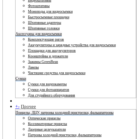
Видеоштативы
Фотоштативы
Моноподы для видеосъемки
Быстросъемные площадки
Штативные адаптеры
Штативные головки
Аксессуары для видеосъемки
Комплектующие ригов
Аккумуляторы и зарядные устройства для видеосъемки
Площадки для аккумуляторов
Кронштейны и держатели
Зажимы GreenBean
Лампы
Чистящие средства для видеосъемки
Сумки
Сумки для видеокамеры
Сумки для фотоаппаратов
Для студийного оборудования
+
-
Прочее
Прицелы, ЛЦУ, патроны холодной пристрелки, фальшпатроны
Оптические прицелы
Коллиматорные прицелы
Лазерные целеуказатели
Патроны холодной пристрелки, фальшпатроны