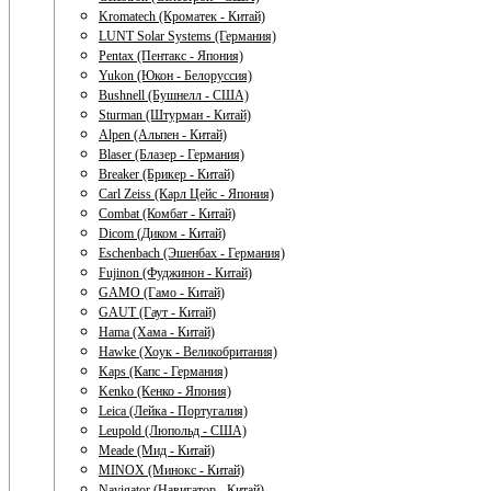
Kromatech (Кроматек - Китай)
LUNT Solar Systems (Германия)
Pentax (Пентакс - Япония)
Yukon (Юкон - Белоруссия)
Bushnell (Бушнелл - США)
Sturman (Штурман - Китай)
Alpen (Альпен - Китай)
Blaser (Блазер - Германия)
Breaker (Брикер - Китай)
Carl Zeiss (Карл Цейс - Япония)
Combat (Комбат - Китай)
Dicom (Диком - Китай)
Eschenbach (Эшенбах - Германия)
Fujinon (Фуджинон - Китай)
GAMO (Гамо - Китай)
GAUT (Гаут - Китай)
Hama (Хама - Китай)
Hawke (Хоук - Великобритания)
Kaps (Капс - Германия)
Kenko (Кенко - Япония)
Leica (Лейка - Португалия)
Leupold (Люпольд - США)
Meade (Мид - Китай)
MINOX (Минокс - Китай)
Navigator (Навигатор - Китай)