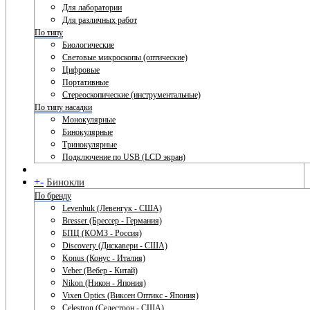
Для лаборатории
Для различных работ
По типу
Биологические
Световые микроскопы (оптические)
Цифровые
Портативные
Стереоскопические (инструментальные)
По типу насадки
Монокулярные
Бинокулярные
Тринокулярные
Подключение по USB (LCD экран)
+
-
Бинокли
По бренду
Levenhuk (Левенгук - США)
Bresser (Брессер - Германия)
БПЦ (КОМЗ - Россия)
Discovery (Дискавери - США)
Konus (Конус - Италия)
Veber (Вебер - Китай)
Nikon (Никон - Япония)
Vixen Optics (Виксен Оптикс - Япония)
Celestron (Селестрон - США)