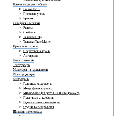
Плечевые упоры и обвесы
Follow focus
Плечевые упоры
Брекеты
Слайдеры и тележки
Рельсы
Слайдеры
Тележки Dolly
Тележки TrackMaster
Краны и автогрипы
Операторские краны
Автогрипы
Фоны хромакей
Телесуфлеры
Мониторы и видоискатели
iMate продукция
Микрофоны
Головные микрофоны
Микрофонные удочки
Микрофоны для фото DSLR и видеокамер
Петличные микрофоны
Радиосистемы и конвертеры
Студийные микрофоны
Штативы и моноподы