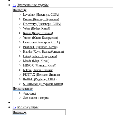
+
-
Зрительные трубы
По бренду
Levenhuk (Левенгук. США)
Bresser (Брессер. Германия)
Discovery (Дискавери. США)
Veber (Вебер. Китай)
Konus (Конус. Италия)
Yukon (Юкон. Белоруссия)
Celestron (Селестрон. США)
Bushnell (Бушнелл. Китай)
Hawke (Хоук. Великобритания)
Leica (Лейка. Португалия)
Meade (Мид. Китай)
MINOX (Минокс. Китай)
Nikon (Никон. Япония)
PENTAX (Пентакс. Япония)
Redfield (Редфилд. США)
STURMAN (Штурман. Китай)
По назначению
Для детей
Для охоты и спорта
+
-
Монокуляры
По бренду