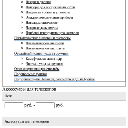
Лазерные уровни
Приборы для обслуживания сетей
Цифровые уровни и угломеры
Электроизмерительные приборы
Нивелиры оптические
Лазерные дальномеры
Приборы неразрушающего контроля
Пневматические винтовки и пистолеты
Пневматические винтовки
Пневматические пистолеты
Оружейный тюнинг, уход за оружием
Камуфляжная лента и др.
Чистка и уход за оружием
Очки и наушники для стрельбы
Подствольные фонари
Подзорные трубы, бинокли, барометры и др. из бронзы
Аксессуары для телескопов
Цена
руб. -
руб.
Аксессуары для телескопов