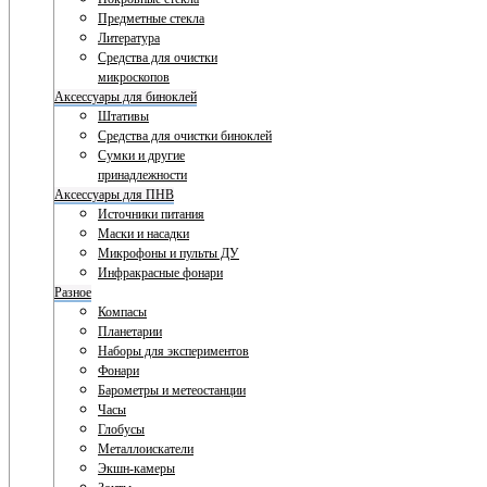
Предметные стекла
Литература
Средства для очистки
микроскопов
Аксессуары для биноклей
Штативы
Средства для очистки биноклей
Сумки и другие
принадлежности
Аксессуары для ПНВ
Источники питания
Маски и насадки
Микрофоны и пульты ДУ
Инфракрасные фонари
Разное
Компасы
Планетарии
Наборы для экспериментов
Фонари
Барометры и метеостанции
Часы
Глобусы
Металлоискатели
Экшн-камеры