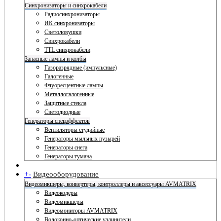
Синхронизаторы и синхрокабели
Радиосинхронизаторы
ИК синхронизаторы
Светоловушки
Синхрокабели
TTL синхрокабели
Запасные лампы и колбы
Газоразрядные (импульсные)
Галогенные
Флуоресцентные лампы
Металлогалогенные
Защитные стекла
Светодиодные
Генераторы спецэффектов
Вентиляторы студийные
Генераторы мыльных пузырей
Генераторы снега
Генераторы тумана
+
-
Видеооборудование
Видеомикшеры, конвертеры, контроллеры и аксессуары AVMATRIX
Видеокодеры
Видеомикшеры
Видеомониторы AVMATRIX
Волоконно-оптические удлинители