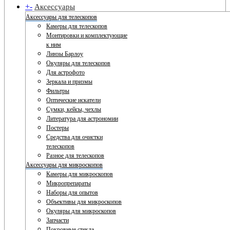
+
-
Аксессуары
Аксессуары для телескопов
Камеры для телескопов
Монтировки и комплектующие
к ним
Линзы Барлоу
Окуляры для телескопов
Для астрофото
Зеркала и призмы
Фильтры
Оптические искатели
Сумки, кейсы, чехлы
Литература для астрономии
Постеры
Средства для очистки
телескопов
Разное для телескопов
Аксессуары для микроскопов
Камеры для микроскопов
Микропрепараты
Наборы для опытов
Объективы для микроскопов
Окуляры для микроскопов
Запчасти
Покровные стекла