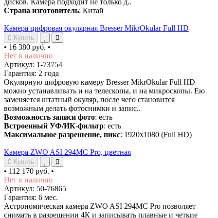
дисков. Камера подходит не только д..
Страна изготовитель
: Китай
Камера цифровая окулярная Bresser MikrOkular Full HD
Купить
•
16 380 руб.
•
Нет в наличии
Артикул: 1-73754
Гарантия: 2 года
Окулярную цифровую камеру Bresser MikrOkular Full HD
можно устанавливать и на телескопы, и на микроскопы. Ею
заменяется штатный окуляр, после чего становится
возможным делать фотоснимки и запис..
Возможность записи фото
: есть
Встроенный УФ/ИК-фильтр
: есть
Максимальное разрешение, пикс
: 1920x1080 (Full HD)
Камера ZWO ASI 294MC Pro, цветная
Купить
•
112 170 руб.
•
Нет в наличии
Артикул: 50-76865
Гарантия: 6 мес.
Астрономическая камера ZWO ASI 294MC Pro позволяет
снимать в разрешении 4К и записывать плавные и четкие