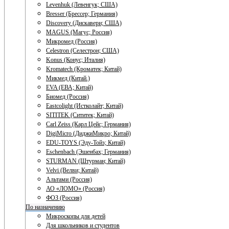
Levenhuk (Левенгук; США)
Bresser (Брессер; Германия)
Discovery (Дискавери; США)
MAGUS (Магус; Россия)
Микромед (Россия)
Celestron (Селестрон; США)
Konus (Конус; Италия)
Kromatech (Кроматек; Китай)
Микмед (Китай.)
EVA (ЕВА; Китай)
Биомед (Россия)
Eastcolight (Истколайт; Китай)
SITITEK (Сититек; Китай)
Carl Zeiss (Карл Цейс; Германия)
DigiMicro (ДиджиМикро; Китай)
EDU-TOYS (Эду-Тойз; Китай)
Eschenbach (Эшенбах; Германия)
STURMAN (Штурман; Китай)
Velvi (Велви; Китай)
Альтами (Россия)
АО «ЛОМО» (Россия)
ФОЗ (Россия)
По назначению
Микроскопы для детей
Для школьников и студентов