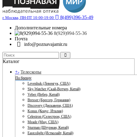
8(499)396-35-49
г. Москва, ПН-ПТ 10:00-19:00
Дополнительные номера
8(929)994-55-36
Почта
info@poznavajamir.ru
Каталог
+
-
Телескопы
По бренду
Levenhuk (Левенгук, США)
Sky-Watcher (Скай-Вотчер, Китай)
Veber (Вебер, Китай)
Bresser (Брессер, Германия)
Discovery (Дискавери, США)
Konus (Конус, Италия)
Celestron (Селестрон, США)
Meade (Мид, США)
Sturman (Штурман, Китай)
Eastcolight (Истколайт, Китай)