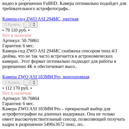
видео в разрешении FullHD. Камера оптимально подойдет для
требовательного астрофотографа..
Камера-гид ZWO ASI 294MC, цветная
Купить
•
79 110 руб.
•
Нет в наличии
Артикул: 50-76861
Гарантия: 6 мес.
Камера-гид ZWO ASI 294MC снабжена сенсором типа 4/3
дюйма, что не так часто встречается в астрономических
камерах. Этот формат оптимально подходит для работы в
разрешении 4К и обеспечивает высо..
Камера ZWO ASI 183MM Pro, монохромная
Купить
•
112 170 руб.
•
Нет в наличии
Артикул: 50-76864
Гарантия: 6 мес.
Камера ZWO ASI 183MM Pro – прекрасный выбор для
астрофотографии на длинных выдержках. Она не только
имеет высокочувствительный сенсор, позволяющий получать
кадры в разрешении 5496х3672 пикс, но..