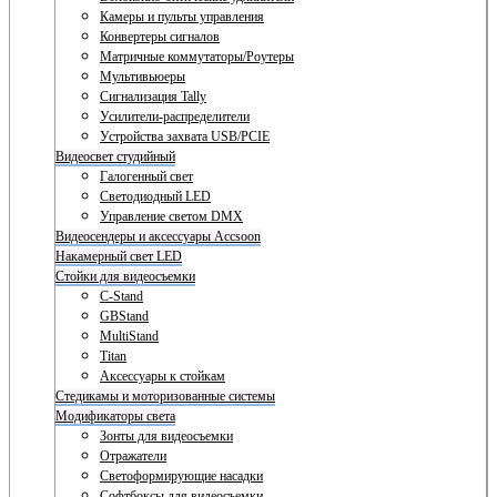
Камеры и пульты управления
Конвертеры сигналов
Матричные коммутаторы/Роутеры
Мультивьюеры
Сигнализация Tally
Усилители-распределители
Устройства захвата USB/PCIE
Видеосвет студийный
Галогенный свет
Светодиодный LED
Управление светом DMX
Видеосендеры и аксессуары Accsoon
Накамерный свет LED
Стойки для видеосъемки
C-Stand
GBStand
MultiStand
Titan
Аксессуары к стойкам
Стедикамы и моторизованные системы
Модификаторы света
Зонты для видеосъемки
Отражатели
Светоформирующие насадки
Софтбоксы для видеосъемки