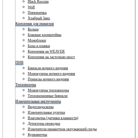
Black Russian
Wolf
Пневматика
Храбрый Заяц
Крепления для прицелов
Кольца
Боковые кронштейны
Моноблоки
Базы и планки
Крепления на WEAVER
Крепления на ласточкин хвост
ПНВ
Бинокли ночного видения
Монокуляры ночного видения
Прицелы ночного видения
Тепловизоры
Монокуляры тепловизоры
Тепловизионные бинокли
Измерительные инструменты
Видеоэндоскопы
Измерительные рулетки
Влагомеры (датчики влажности)
Детекторы проводки
Измерители параметров окружающей среды
Курвиметры