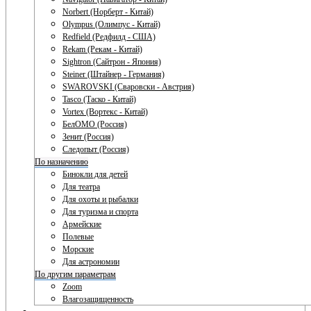
Norbert (Норберт - Китай)
Olympus (Олимпус - Китай)
Redfield (Редфилд - США)
Rekam (Рекам - Китай)
Sightron (Сайтрон - Япония)
Steiner (Штайнер - Германия)
SWAROVSKI (Сваровски - Австрия)
Tasco (Таско - Китай)
Vortex (Вортекс - Китай)
БелОМО (Россия)
Зенит (Россия)
Следопыт (Россия)
По назначению
Бинокли для детей
Для театра
Для охоты и рыбалки
Для туризма и спорта
Армейские
Полевые
Морские
Для астрономии
По другим параметрам
Zoom
Влагозащищенность