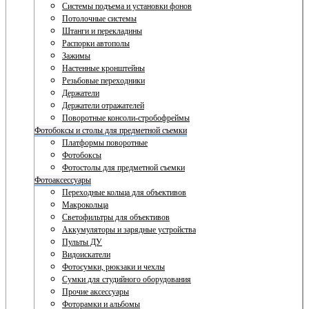
Системы подъема и установки фонов
Потолочные системы
Штанги и перекладины
Распорки автополы
Зажимы
Настенные кронштейны
Резьбовые переходники
Держатели
Держатели отражателей
Поворотные консоли-стробофреймы
Фотобоксы и столы для предметной съемки
Платформы поворотные
Фотобоксы
Фотостолы для предметной съемки
Фотоаксессуары
Переходные кольца для объективов
Макрокольца
Светофильтры для объективов
Аккумуляторы и зарядные устройства
Пульты ДУ
Видоискатели
Фотосумки, рюкзаки и чехлы
Сумки для студийного оборудования
Прочие аксессуары
Фоторамки и альбомы