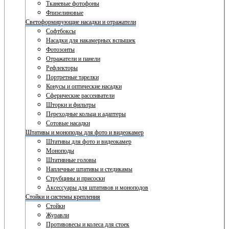
Тканевые фотофоны
Флизелиновые
Светоформирующие насадки и отражатели
Софтбоксы
Насадки для накамерных вспышек
Фотозонты
Отражатели и панели
Рефлекторы
Портретные тарелки
Конусы и оптические насадки
Сферические рассеиватели
Шторки и фильтры
Переходные кольца и адаптеры
Сотовые насадки
Штативы и моноподы для фото и видеокамер
Штативы для фото и видеокамер
Моноподы
Штативные головы
Наплечные штативы и стедикамы
Струбцины и присоски
Аксессуары для штативов и моноподов
Стойки и системы крепления
Стойки
Журавли
Противовесы и колеса для стоек