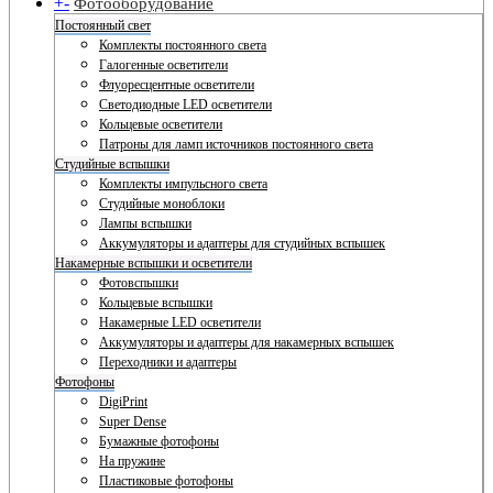
+
-
Фотооборудование
Постоянный свет
Комплекты постоянного света
Галогенные осветители
Флуоресцентные осветители
Светодиодные LED осветители
Кольцевые осветители
Патроны для ламп источников постоянного света
Студийные вспышки
Комплекты импульсного света
Студийные моноблоки
Лампы вспышки
Аккумуляторы и адаптеры для студийных вспышек
Накамерные вспышки и осветители
Фотовспышки
Кольцевые вспышки
Накамерные LED осветители
Аккумуляторы и адаптеры для накамерных вспышек
Переходники и адаптеры
Фотофоны
DigiPrint
Super Dense
Бумажные фотофоны
На пружине
Пластиковые фотофоны