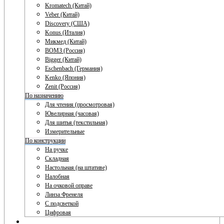
Kromatech (Китай)
Veber (Китай)
Discovery (США)
Konus (Италия)
Микмед (Китай)
ВОМЗ (Россия)
Bigger (Китай)
Eschenbach (Германия)
Kenko (Япония)
Zenit (Россия)
По назначению
Для чтения (просмотровая)
Ювелирная (часовая)
Для шитья (текстильная)
Измерительные
По конструкции
На ручке
Складная
Настольная (на штативе)
Налобная
На очковой оправе
Линза Френеля
С подсветкой
Цифровая