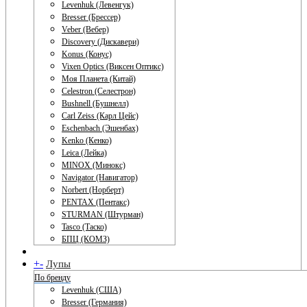
Levenhuk (Левенгук)
Bresser (Брессер)
Veber (Вебер)
Discovery (Дискавери)
Konus (Конус)
Vixen Optics (Виксен Оптикс)
Моя Планета (Китай)
Celestron (Селестрон)
Bushnell (Бушнелл)
Carl Zeiss (Карл Цейс)
Eschenbach (Эшенбах)
Kenko (Кенко)
Leica (Лейка)
MINOX (Минокс)
Navigator (Навигатор)
Norbert (Норберт)
PENTAX (Пентакс)
STURMAN (Штурман)
Tasco (Таско)
БПЦ (КОМЗ)
+
-
Лупы
По бренду
Levenhuk (США)
Bresser (Германия)