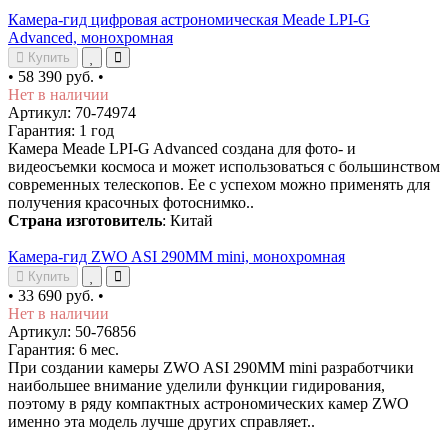
Камера-гид цифровая астрономическая Meade LPI-G
Advanced, монохромная
Купить
•
58 390 руб.
•
Нет в наличии
Артикул: 70-74974
Гарантия: 1 год
Камера Meade LPI-G Advanced создана для фото- и
видеосъемки космоса и может использоваться с большинством
современных телескопов. Ее с успехом можно применять для
получения красочных фотоснимко..
Страна изготовитель
: Китай
Камера-гид ZWO ASI 290MM mini, монохромная
Купить
•
33 690 руб.
•
Нет в наличии
Артикул: 50-76856
Гарантия: 6 мес.
При создании камеры ZWO ASI 290MM mini разработчики
наибольшее внимание уделили функции гидирования,
поэтому в ряду компактных астрономических камер ZWO
именно эта модель лучше других справляет..