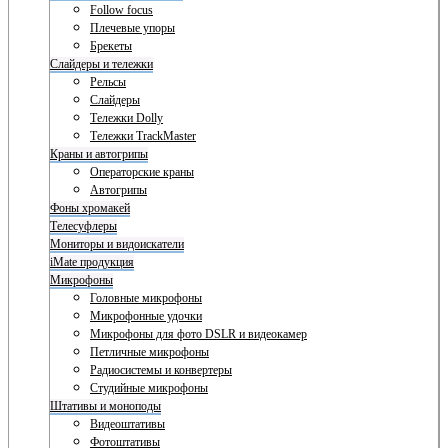
Follow focus
Плечевые упоры
Брекеты
Слайдеры и тележки
Рельсы
Слайдеры
Тележки Dolly
Тележки TrackMaster
Краны и автогрипы
Операторские краны
Автогрипы
Фоны хромакей
Телесуфлеры
Мониторы и видоискатели
iMate продукция
Микрофоны
Головные микрофоны
Микрофонные удочки
Микрофоны для фото DSLR и видеокамер
Петличные микрофоны
Радиосистемы и конвертеры
Студийные микрофоны
Штативы и моноподы
Видеоштативы
Фотоштативы