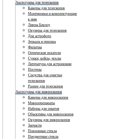
Аксессуары для телескопов
Камеры для телескопов
Монтировки и комплектующие
к ним
Линзы Барлоу
Окуляры для телескопов
Для астрофото
Зеркала и призмы
Фильтры
Оптические искатели
Сумки, кейсы, чехлы
Литература для астрономии
Постеры
Средства для очистки
телескопов
Разное для телескопов
Аксессуары для микроскопов
Камеры для микроскопов
Микропрепараты
Наборы для опытов
Объективы для микроскопов
Окуляры для микроскопов
Запчасти
Покровные стекла
Предметные стекла