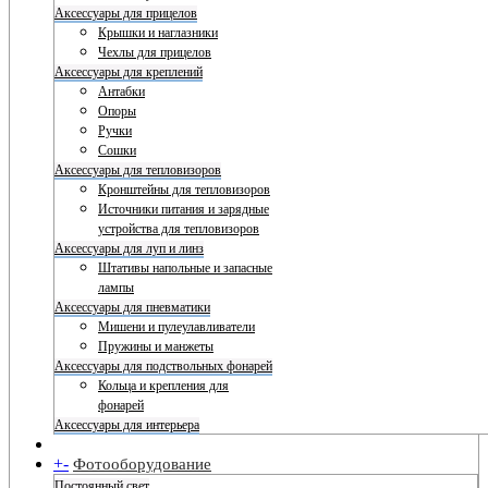
Аксессуары для прицелов
Крышки и наглазники
Чехлы для прицелов
Аксессуары для креплений
Антабки
Опоры
Ручки
Сошки
Аксессуары для тепловизоров
Кронштейны для тепловизоров
Источники питания и зарядные
устройства для тепловизоров
Аксессуары для луп и линз
Штативы напольные и запасные
лампы
Аксессуары для пневматики
Мишени и пулеулавливатели
Пружины и манжеты
Аксессуары для подствольных фонарей
Кольца и крепления для
фонарей
Аксессуары для интерьера
+
-
Фотооборудование
Постоянный свет