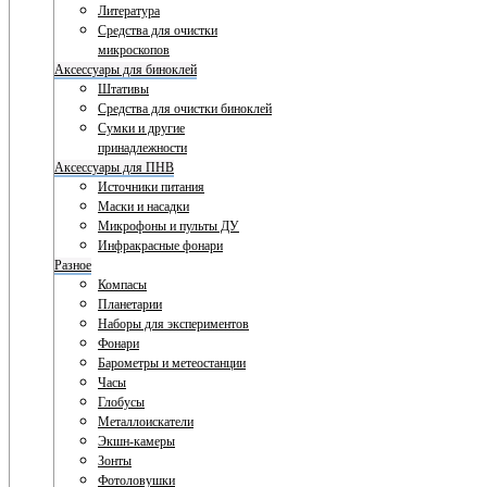
Литература
Средства для очистки
микроскопов
Аксессуары для биноклей
Штативы
Средства для очистки биноклей
Сумки и другие
принадлежности
Аксессуары для ПНВ
Источники питания
Маски и насадки
Микрофоны и пульты ДУ
Инфракрасные фонари
Разное
Компасы
Планетарии
Наборы для экспериментов
Фонари
Барометры и метеостанции
Часы
Глобусы
Металлоискатели
Экшн-камеры
Зонты
Фотоловушки