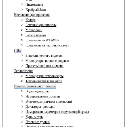
Пневматика
Храбрый Заяц
Крепления для прицелов
Кольца
Боковые кронштейны
Моноблоки
Базы и планки
Крепления на WEAVER
Крепления на ласточкин хвост
ПНВ
Бинокли ночного видения
Монокуляры ночного видения
Прицелы ночного видения
Тепловизоры
Монокуляры тепловизоры
Тепловизионные бинокли
Измерительные инструменты
Видеоэндоскопы
Измерительные рулетки
Влагомеры (датчики влажности)
Детекторы проводки
Измерители параметров окружающей среды
Курвиметры
Лазерные уровни