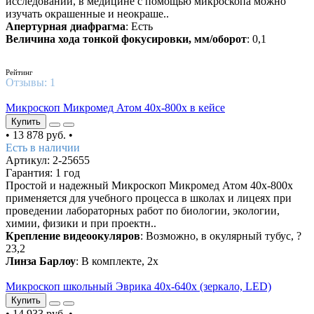
исследований, в медицине с помощью микроскопа можно
изучать окрашенные и неокраше..
Апертурная диафрагма
: Есть
Величина хода тонкой фокусировки, мм/оборот
: 0,1
5
/5
Рейтинг
Отзывы:
1
Микроскоп Микромед Атом 40x-800x в кейсе
Купить
•
13 878 руб.
•
Есть в наличии
Артикул: 2-25655
Гарантия: 1 год
Простой и надежный Микроскоп Микромед Атом 40x-800x
применяется для учебного процесса в школах и лицеях при
проведении лабораторных работ по биологии, экологии,
химии, физики и при проектн..
Крепление видеоокуляров
: Возможно, в окулярный тубус, ?
23,2
Линза Барлоу
: В комплекте, 2х
Микроскоп школьный Эврика 40х-640х (зеркало, LED)
Купить
•
14 933 руб.
•