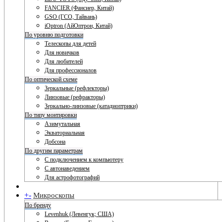
FANCIER (Фансиер, Китай)
GSO (ГСО, Тайвань)
iOptron (АйОптрон, Китай)
По уровню подготовки
Телескопы для детей
Для новичков
Для любителей
Для профессионалов
По оптической схеме
Зеркальные (рефлекторы)
Линзовые (рефракторы)
Зеркально-линзовые (катадиоптрики)
По типу монтировки
Азимутальная
Экваториальная
Добсона
По другим параметрам
С подключением к компьютеру
С автонаведением
Для астрофотографий
+
-
Микроскопы
По бренду
Levenhuk (Левенгук; США)