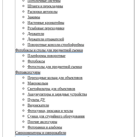
Потолочные системы
Штанги и перекладины
Распорки автополы
Зажимы
Настенные кронштейны
Резьбовые переходники
Держатели
Держатели отражателей
Поворотные консоли-стробофреймы
Фотобоксы и столы для предметной съемки
Платформы поворотные
Фотобоксы
Фотостолы для предметной съемки
Фотоаксессуары
Переходные кольца для объективов
Макрокольца
Светофильтры для объективов
Аккумуляторы и зарядные устройства
Пульты ДУ
Видоискатели
Фотосумки, рюкзаки и чехлы
Сумки для студийного оборудования
Прочие аксессуары
Фоторамки и альбомы
Синхронизаторы и синхрокабели