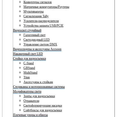
Конвертеры сигналов
Матричные коммутаторы/Роутеры
Мультивьюеры
Сигнализация Tally
Усилители-распределители
Устройства захвата USB/PCIE
Видеосвет студийный
Галогенный свет
Светодиодный LED
Управление светом DMX
Видеосендеры и аксессуары Accsoon
Накамерный свет LED
Стойки для видеосъемки
C-Stand
GBStand
MultiStand
Titan
Аксессуары к стойкам
Стедикамы и моторизованные системы
Модификаторы света
Зонты для видеосъемки
Отражатели
Светоформирующие насадки
Софтбоксы для видеосъемки
Плечевые упоры и обвесы