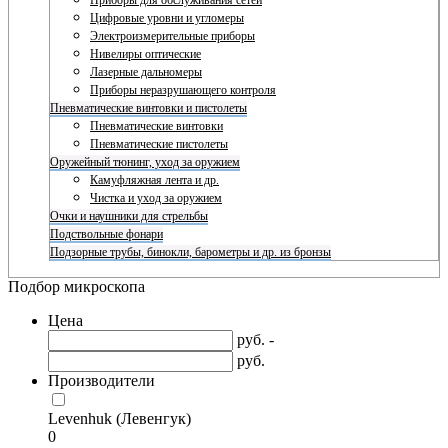
Приборы для обслуживания сетей
Цифровые уровни и угломеры
Электроизмерительные приборы
Нивелиры оптические
Лазерные дальномеры
Приборы неразрушающего контроля
Пневматические винтовки и пистолеты
Пневматические винтовки
Пневматические пистолеты
Оружейный тюнинг, уход за оружием
Камуфляжная лента и др.
Чистка и уход за оружием
Очки и наушники для стрельбы
Подствольные фонари
Подзорные трубы, бинокли, барометры и др. из бронзы
Подбор микроскопа
Цена
руб. -
руб.
Производители
Levenhuk (Левенгук)
0