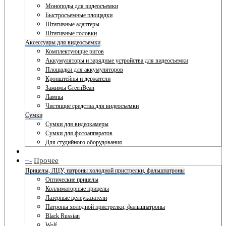
Моноподы для видеосъемки
Быстросъемные площадки
Штативные адаптеры
Штативные головки
Аксессуары для видеосъемки
Комплектующие ригов
Аккумуляторы и зарядные устройства для видеосъемки
Площадки для аккумуляторов
Кронштейны и держатели
Зажимы GreenBean
Лампы
Чистящие средства для видеосъемки
Сумки
Сумки для видеокамеры
Сумки для фотоаппаратов
Для студийного оборудования
+
-
Прочее
Прицелы, ЛЦУ, патроны холодной пристрелки, фальшпатроны
Оптические прицелы
Коллиматорные прицелы
Лазерные целеуказатели
Патроны холодной пристрелки, фальшпатроны
Black Russian
Wolf