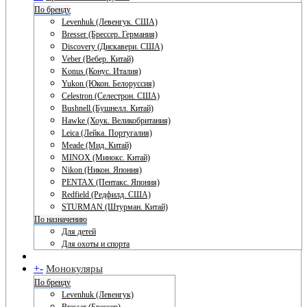
По бренду
Levenhuk (Левенгук. США)
Bresser (Брессер. Германия)
Discovery (Дискавери. США)
Veber (Вебер. Китай)
Konus (Конус. Италия)
Yukon (Юкон. Белоруссия)
Celestron (Селестрон. США)
Bushnell (Бушнелл. Китай)
Hawke (Хоук. Великобритания)
Leica (Лейка. Португалия)
Meade (Мид. Китай)
MINOX (Минокс. Китай)
Nikon (Никон. Япония)
PENTAX (Пентакс. Япония)
Redfield (Редфилд. США)
STURMAN (Штурман. Китай)
По назначению
Для детей
Для охоты и спорта
+
-
Монокуляры
По бренду
Levenhuk (Левенгук)