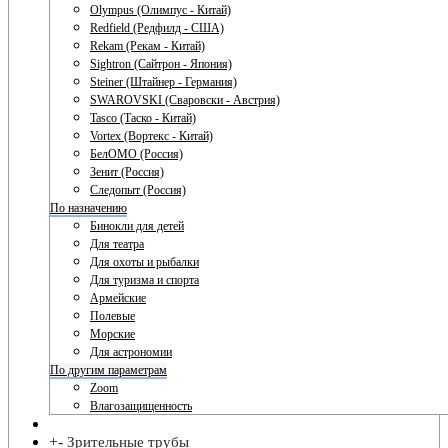
Olympus (Олимпус - Китай)
Redfield (Редфилд - США)
Rekam (Рекам - Китай)
Sightron (Сайтрон - Япония)
Steiner (Штайнер - Германия)
SWAROVSKI (Сваровски - Австрия)
Tasco (Таско - Китай)
Vortex (Вортекс - Китай)
БелОМО (Россия)
Зенит (Россия)
Следопыт (Россия)
По назначению
Бинокли для детей
Для театра
Для охоты и рыбалки
Для туризма и спорта
Армейские
Полевые
Морские
Для астрономии
По другим параметрам
Zoom
Влагозащищенность
+
-
Зрительные трубы