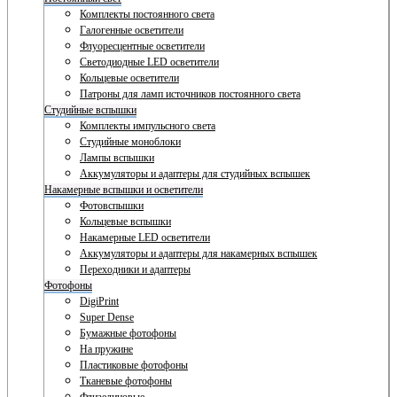
Комплекты постоянного света
Галогенные осветители
Флуоресцентные осветители
Светодиодные LED осветители
Кольцевые осветители
Патроны для ламп источников постоянного света
Студийные вспышки
Комплекты импульсного света
Студийные моноблоки
Лампы вспышки
Аккумуляторы и адаптеры для студийных вспышек
Накамерные вспышки и осветители
Фотовспышки
Кольцевые вспышки
Накамерные LED осветители
Аккумуляторы и адаптеры для накамерных вспышек
Переходники и адаптеры
Фотофоны
DigiPrint
Super Dense
Бумажные фотофоны
На пружине
Пластиковые фотофоны
Тканевые фотофоны