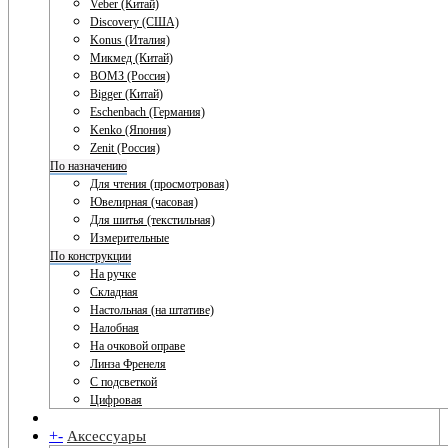
Veber (Китай)
Discovery (США)
Konus (Италия)
Микмед (Китай)
ВОМЗ (Россия)
Bigger (Китай)
Eschenbach (Германия)
Kenko (Япония)
Zenit (Россия)
По назначению
Для чтения (просмотровая)
Ювелирная (часовая)
Для шитья (текстильная)
Измерительные
По конструкции
На ручке
Складная
Настольная (на штативе)
Налобная
На очковой оправе
Линза Френеля
С подсветкой
Цифровая
+
-
Аксессуары