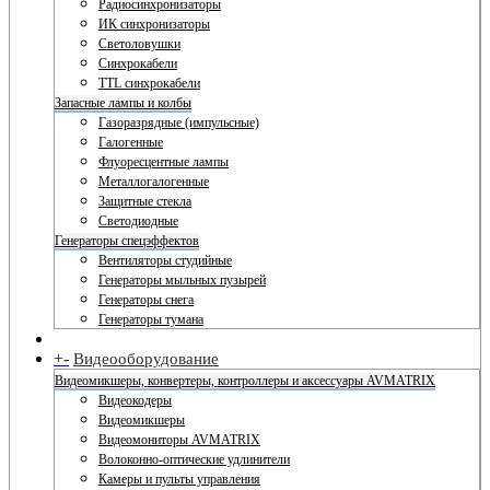
Радиосинхронизаторы
ИК синхронизаторы
Светоловушки
Синхрокабели
TTL синхрокабели
Запасные лампы и колбы
Газоразрядные (импульсные)
Галогенные
Флуоресцентные лампы
Металлогалогенные
Защитные стекла
Светодиодные
Генераторы спецэффектов
Вентиляторы студийные
Генераторы мыльных пузырей
Генераторы снега
Генераторы тумана
+
-
Видеооборудование
Видеомикшеры, конвертеры, контроллеры и аксессуары AVMATRIX
Видеокодеры
Видеомикшеры
Видеомониторы AVMATRIX
Волоконно-оптические удлинители
Камеры и пульты управления