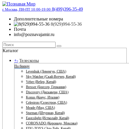
8(499)396-35-49
г. Москва, ПН-ПТ 10:00-19:00
Дополнительные номера
8(929)994-55-36
Почта
info@poznavajamir.ru
Каталог
+
-
Телескопы
По бренду
Levenhuk (Левенгук, США)
Sky-Watcher (Скай-Вотчер, Китай)
Veber (Вебер, Китай)
Bresser (Брессер, Германия)
Discovery (Дискавери, США)
Konus (Конус, Италия)
Celestron (Селестрон, США)
Meade (Мид, США)
Sturman (Штурман, Китай)
Eastcolight (Истколайт, Китай)
CORONADO (Коронадо, Мексика)
EDU-TOYS (Эду-Тойз, Китай)