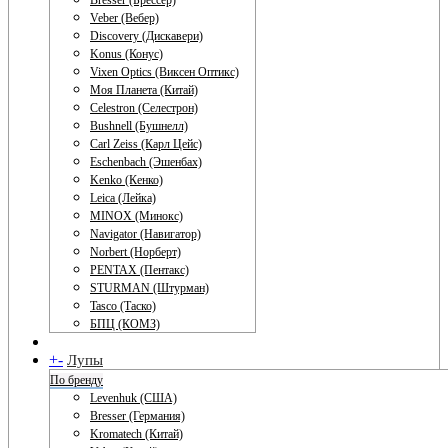
Bresser (Брессер)
Veber (Вебер)
Discovery (Дискавери)
Konus (Конус)
Vixen Optics (Виксен Оптикс)
Моя Планета (Китай)
Celestron (Селестрон)
Bushnell (Бушнелл)
Carl Zeiss (Карл Цейс)
Eschenbach (Эшенбах)
Kenko (Кенко)
Leica (Лейка)
MINOX (Минокс)
Navigator (Навигатор)
Norbert (Норберт)
PENTAX (Пентакс)
STURMAN (Штурман)
Tasco (Таско)
БПЦ (КОМЗ)
+
-
Лупы
По бренду
Levenhuk (США)
Bresser (Германия)
Kromatech (Китай)