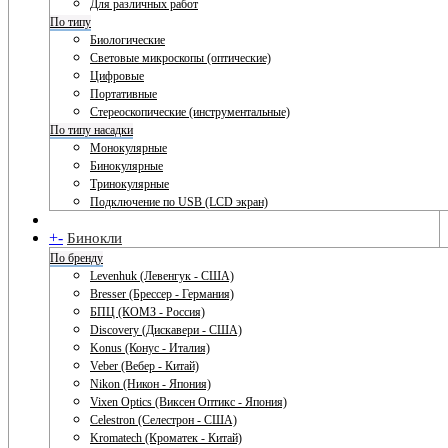
Для различных работ
По типу
Биологические
Световые микроскопы (оптические)
Цифровые
Портативные
Стереоскопические (инструментальные)
По типу насадки
Монокулярные
Бинокулярные
Тринокулярные
Подключение по USB (LCD экран)
+
-
Бинокли
По бренду
Levenhuk (Левенгук - США)
Bresser (Брессер - Германия)
БПЦ (КОМЗ - Россия)
Discovery (Дискавери - США)
Konus (Конус - Италия)
Veber (Вебер - Китай)
Nikon (Никон - Япония)
Vixen Optics (Виксен Оптикс - Япония)
Celestron (Селестрон - США)
Kromatech (Кроматек - Китай)