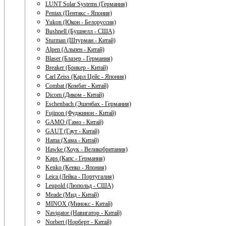
LUNT Solar Systems (Германия)
Pentax (Пентакс - Япония)
Yukon (Юкон - Белоруссия)
Bushnell (Бушнелл - США)
Sturman (Штурман - Китай)
Alpen (Альпен - Китай)
Blaser (Блазер - Германия)
Breaker (Брикер - Китай)
Carl Zeiss (Карл Цейс - Япония)
Combat (Комбат - Китай)
Dicom (Диком - Китай)
Eschenbach (Эшенбах - Германия)
Fujinon (Фуджинон - Китай)
GAMO (Гамо - Китай)
GAUT (Гаут - Китай)
Hama (Хама - Китай)
Hawke (Хоук - Великобритания)
Kaps (Капс - Германия)
Kenko (Кенко - Япония)
Leica (Лейка - Португалия)
Leupold (Люпольд - США)
Meade (Мид - Китай)
MINOX (Минокс - Китай)
Navigator (Навигатор - Китай)
Norbert (Норберт - Китай)