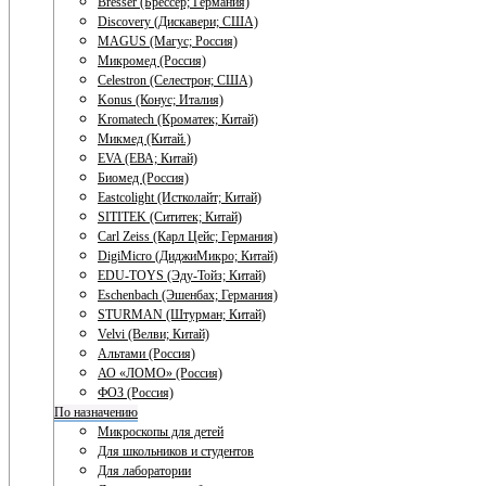
Bresser (Брессер; Германия)
Discovery (Дискавери; США)
MAGUS (Магус; Россия)
Микромед (Россия)
Celestron (Селестрон; США)
Konus (Конус; Италия)
Kromatech (Кроматек; Китай)
Микмед (Китай.)
EVA (ЕВА; Китай)
Биомед (Россия)
Eastcolight (Истколайт; Китай)
SITITEK (Сититек; Китай)
Carl Zeiss (Карл Цейс; Германия)
DigiMicro (ДиджиМикро; Китай)
EDU-TOYS (Эду-Тойз; Китай)
Eschenbach (Эшенбах; Германия)
STURMAN (Штурман; Китай)
Velvi (Велви; Китай)
Альтами (Россия)
АО «ЛОМО» (Россия)
ФОЗ (Россия)
По назначению
Микроскопы для детей
Для школьников и студентов
Для лаборатории