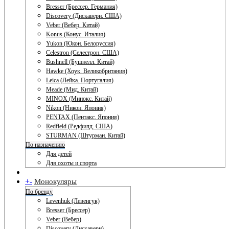
Bresser (Брессер. Германия)
Discovery (Дискавери. США)
Veber (Вебер. Китай)
Konus (Конус. Италия)
Yukon (Юкон. Белоруссия)
Celestron (Селестрон. США)
Bushnell (Бушнелл. Китай)
Hawke (Хоук. Великобритания)
Leica (Лейка. Португалия)
Meade (Мид. Китай)
MINOX (Минокс. Китай)
Nikon (Никон. Япония)
PENTAX (Пентакс. Япония)
Redfield (Редфилд. США)
STURMAN (Штурман. Китай)
По назначению
Для детей
Для охоты и спорта
+
-
Монокуляры
По бренду
Levenhuk (Левенгук)
Bresser (Брессер)
Veber (Вебер)
Discovery (Дискавери)