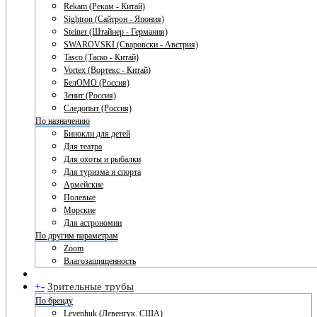
Rekam (Рекам - Китай)
Sightron (Сайтрон - Япония)
Steiner (Штайнер - Германия)
SWAROVSKI (Сваровски - Австрия)
Tasco (Таско - Китай)
Vortex (Вортекс - Китай)
БелОМО (Россия)
Зенит (Россия)
Следопыт (Россия)
По назначению
Бинокли для детей
Для театра
Для охоты и рыбалки
Для туризма и спорта
Армейские
Полевые
Морские
Для астрономии
По другим параметрам
Zoom
Влагозащищенность
+
-
Зрительные трубы
По бренду
Levenhuk (Левенгук. США)