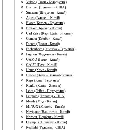
Yukon (Юкон - Белоруссия)
Bushnell (Бушнелл - США)
Sturman (Штурман - Китай)
Alpen (Альпен - Китай)
Blaser (Блазер - Германия)
Breaker (Брикер - Китай)
Carl Zeiss (Карл Цейс - Япония)
Combat (Комбат - Китай)
Dicom (Диком - Китай)
Eschenbach (Эшенбах - Германия)
Fujinon (Фуджинон - Китай)
GAMO (Гамо - Китай)
GAUT (Гаут - Китай)
Hama (Хама - Китай)
Hawke (Хоук - Великобритания)
Kaps (Капс - Германия)
Kenko (Кенко - Япония)
Leica (Лейка - Португалия)
Leupold (Люпольд - США)
Meade (Мид - Китай)
MINOX (Минокс - Китай)
Navigator (Навигатор - Китай)
Norbert (Норберт - Китай)
Olympus (Олимпус - Китай)
Redfield (Редфилд - США)