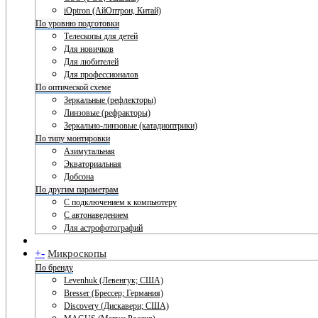
iOptron (АйОптрон, Китай)
По уровню подготовки
Телескопы для детей
Для новичков
Для любителей
Для профессионалов
По оптической схеме
Зеркальные (рефлекторы)
Линзовые (рефракторы)
Зеркально-линзовые (катадиоптрики)
По типу монтировки
Азимутальная
Экваториальная
Добсона
По другим параметрам
С подключением к компьютеру
С автонаведением
Для астрофотографий
+
-
Микроскопы
По бренду
Levenhuk (Левенгук; США)
Bresser (Брессер; Германия)
Discovery (Дискавери; США)