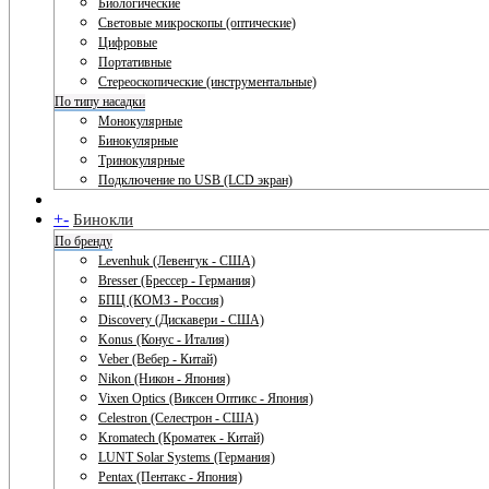
Биологические
Световые микроскопы (оптические)
Цифровые
Портативные
Стереоскопические (инструментальные)
По типу насадки
Монокулярные
Бинокулярные
Тринокулярные
Подключение по USB (LCD экран)
+
-
Бинокли
По бренду
Levenhuk (Левенгук - США)
Bresser (Брессер - Германия)
БПЦ (КОМЗ - Россия)
Discovery (Дискавери - США)
Konus (Конус - Италия)
Veber (Вебер - Китай)
Nikon (Никон - Япония)
Vixen Optics (Виксен Оптикс - Япония)
Celestron (Селестрон - США)
Kromatech (Кроматек - Китай)
LUNT Solar Systems (Германия)
Pentax (Пентакс - Япония)