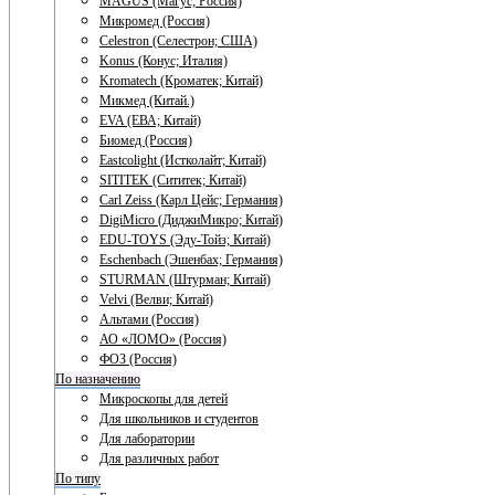
MAGUS (Магус; Россия)
Микромед (Россия)
Celestron (Селестрон; США)
Konus (Конус; Италия)
Kromatech (Кроматек; Китай)
Микмед (Китай.)
EVA (ЕВА; Китай)
Биомед (Россия)
Eastcolight (Истколайт; Китай)
SITITEK (Сититек; Китай)
Carl Zeiss (Карл Цейс; Германия)
DigiMicro (ДиджиМикро; Китай)
EDU-TOYS (Эду-Тойз; Китай)
Eschenbach (Эшенбах; Германия)
STURMAN (Штурман; Китай)
Velvi (Велви; Китай)
Альтами (Россия)
АО «ЛОМО» (Россия)
ФОЗ (Россия)
По назначению
Микроскопы для детей
Для школьников и студентов
Для лаборатории
Для различных работ
По типу