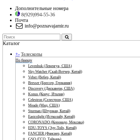
Дополнительные номера
8(929)994-55-36
Почта
info@poznavajamir.ru
Каталог
+
-
Телескопы
По бренду
Levenhuk (Левенгук, США)
Sky-Watcher (Скай-Вотчер, Китай)
Veber (Вебер, Китай)
Bresser (Брессер, Германия)
Discovery (Дискавери, США)
Konus (Конус, Италия)
Celestron (Селестрон, США)
Meade (Мид, США)
Sturman (Штурман, Китай)
Eastcolight (Истколайт, Китай)
CORONADO (Коронадо, Мексика)
EDU-TOYS (Эду-Тойз, Китай)
FANCIER (Фансиер, Китай)
GSO (ГСО, Тайвань)