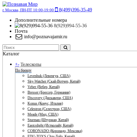
8(499)396-35-49
г. Москва, ПН-ПТ 10:00-19:00
Дополнительные номера
8(929)994-55-36
Почта
info@poznavajamir.ru
Каталог
+
-
Телескопы
По бренду
Levenhuk (Левенгук, США)
Sky-Watcher (Скай-Вотчер, Китай)
Veber (Вебер, Китай)
Bresser (Брессер, Германия)
Discovery (Дискавери, США)
Konus (Конус, Италия)
Celestron (Селестрон, США)
Meade (Мид, США)
Sturman (Штурман, Китай)
Eastcolight (Истколайт, Китай)
CORONADO (Коронадо, Мексика)
EDU-TOYS (Эду-Тойз, Китай)