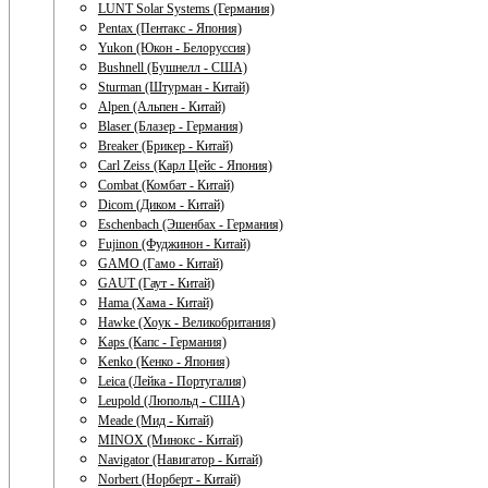
LUNT Solar Systems (Германия)
Pentax (Пентакс - Япония)
Yukon (Юкон - Белоруссия)
Bushnell (Бушнелл - США)
Sturman (Штурман - Китай)
Alpen (Альпен - Китай)
Blaser (Блазер - Германия)
Breaker (Брикер - Китай)
Carl Zeiss (Карл Цейс - Япония)
Combat (Комбат - Китай)
Dicom (Диком - Китай)
Eschenbach (Эшенбах - Германия)
Fujinon (Фуджинон - Китай)
GAMO (Гамо - Китай)
GAUT (Гаут - Китай)
Hama (Хама - Китай)
Hawke (Хоук - Великобритания)
Kaps (Капс - Германия)
Kenko (Кенко - Япония)
Leica (Лейка - Португалия)
Leupold (Люпольд - США)
Meade (Мид - Китай)
MINOX (Минокс - Китай)
Navigator (Навигатор - Китай)
Norbert (Норберт - Китай)