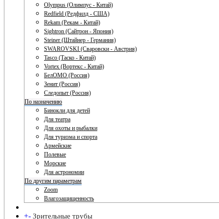
Olympus (Олимпус - Китай)
Redfield (Редфилд - США)
Rekam (Рекам - Китай)
Sightron (Сайтрон - Япония)
Steiner (Штайнер - Германия)
SWAROVSKI (Сваровски - Австрия)
Tasco (Таско - Китай)
Vortex (Вортекс - Китай)
БелОМО (Россия)
Зенит (Россия)
Следопыт (Россия)
По назначению
Бинокли для детей
Для театра
Для охоты и рыбалки
Для туризма и спорта
Армейские
Полевые
Морские
Для астрономии
По другим параметрам
Zoom
Влагозащищенность
+
-
Зрительные трубы