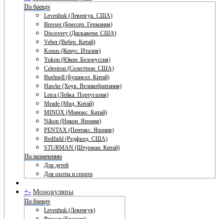
По бренду
Levenhuk (Левенгук. США)
Bresser (Брессер. Германия)
Discovery (Дискавери. США)
Veber (Вебер. Китай)
Konus (Конус. Италия)
Yukon (Юкон. Белоруссия)
Celestron (Селестрон. США)
Bushnell (Бушнелл. Китай)
Hawke (Хоук. Великобритания)
Leica (Лейка. Португалия)
Meade (Мид. Китай)
MINOX (Минокс. Китай)
Nikon (Никон. Япония)
PENTAX (Пентакс. Япония)
Redfield (Редфилд. США)
STURMAN (Штурман. Китай)
По назначению
Для детей
Для охоты и спорта
+
-
Монокуляры
По бренду
Levenhuk (Левенгук)