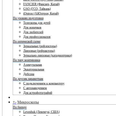
FANCIER (Фансиер, Китай)
GSO (ГСО, Тайвань)
iOptron (АйОптрон, Китай)
По уровню подготовки
Телескопы для детей
Для новичков
Для любителей
Для профессионалов
По оптической схеме
Зеркальные (рефлекторы)
Линзовые (рефракторы)
Зеркально-линзовые (катадиоптрики)
По типу монтировки
Азимутальная
Экваториальная
Добсона
По другим параметрам
С подключением к компьютеру
С автонаведением
Для астрофотографий
+
-
Микроскопы
По бренду
Levenhuk (Левенгук; США)