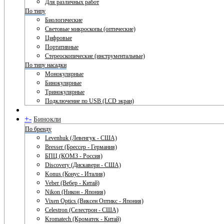
Для различных работ
По типу
Биологические
Световые микроскопы (оптические)
Цифровые
Портативные
Стереоскопические (инструментальные)
По типу насадки
Монокулярные
Бинокулярные
Тринокулярные
Подключение по USB (LCD экран)
+
-
Бинокли
По бренду
Levenhuk (Левенгук - США)
Bresser (Брессер - Германия)
БПЦ (КОМЗ - Россия)
Discovery (Дискавери - США)
Konus (Конус - Италия)
Veber (Вебер - Китай)
Nikon (Никон - Япония)
Vixen Optics (Виксен Оптикс - Япония)
Celestron (Селестрон - США)
Kromatech (Кроматек - Китай)