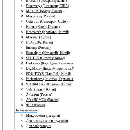
Bresser (Брессер; Германия)
Discovery (Дискавери; США)
MAGUS (Магус; Россия)
Микромед (Россия)
Celestron (Селестрон; США)
Konus (Конус; Италия)
Kromatech (Кроматек; Китай)
Микмед (Китай.)
EVA (ЕВА; Китай)
Биомед (Россия)
Eastcolight (Истколайт; Китай)
SITITEK (Сититек; Китай)
Carl Zeiss (Карл Цейс; Германия)
DigiMicro (ДиджиМикро; Китай)
EDU-TOYS (Эду-Тойз; Китай)
Eschenbach (Эшенбах; Германия)
STURMAN (Штурман; Китай)
Velvi (Велви; Китай)
Альтами (Россия)
АО «ЛОМО» (Россия)
ФОЗ (Россия)
По назначению
Микроскопы для детей
Для школьников и студентов
Для лаборатории