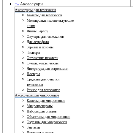
+
-
Аксессуары
Аксессуары для телескопов
Камеры для телескопов
Монтировки и комплектующие
к ним
Линзы Барлоу
Окуляры для телескопов
Для астрофото
Зеркала и призмы
Фильтры
Оптические искатели
Сумки, кейсы, чехлы
Литература для астрономии
Постеры
Средства для очистки
телескопов
Разное для телескопов
Аксессуары для микроскопов
Камеры для микроскопов
Микропрепараты
Наборы для опытов
Объективы для микроскопов
Окуляры для микроскопов
Запчасти
Покровные стекла