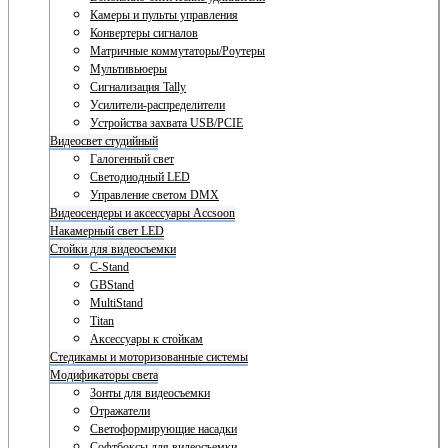
Камеры и пульты управления
Конвертеры сигналов
Матричные коммутаторы/Роутеры
Мультивьюеры
Сигнализация Tally
Усилители-распределители
Устройства захвата USB/PCIE
Видеосвет студийный
Галогенный свет
Светодиодный LED
Управление светом DMX
Видеосендеры и аксессуары Accsoon
Накамерный свет LED
Стойки для видеосъемки
C-Stand
GBStand
MultiStand
Titan
Аксессуары к стойкам
Стедикамы и моторизованные системы
Модификаторы света
Зонты для видеосъемки
Отражатели
Светоформирующие насадки
Софтбоксы для видеосъемки