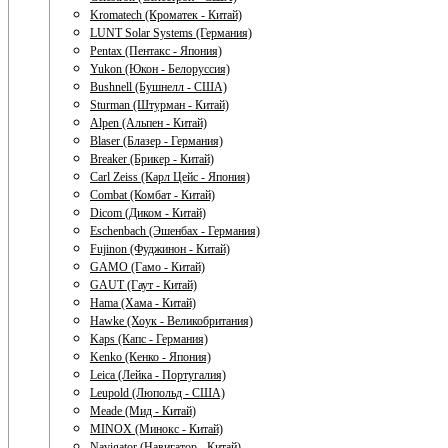
Kromatech (Кроматек - Китай)
LUNT Solar Systems (Германия)
Pentax (Пентакс - Япония)
Yukon (Юкон - Белоруссия)
Bushnell (Бушнелл - США)
Sturman (Штурман - Китай)
Alpen (Альпен - Китай)
Blaser (Блазер - Германия)
Breaker (Брикер - Китай)
Carl Zeiss (Карл Цейс - Япония)
Combat (Комбат - Китай)
Dicom (Диком - Китай)
Eschenbach (Эшенбах - Германия)
Fujinon (Фуджинон - Китай)
GAMO (Гамо - Китай)
GAUT (Гаут - Китай)
Hama (Хама - Китай)
Hawke (Хоук - Великобритания)
Kaps (Капс - Германия)
Kenko (Кенко - Япония)
Leica (Лейка - Португалия)
Leupold (Люпольд - США)
Meade (Мид - Китай)
MINOX (Минокс - Китай)
Navigator (Навигатор - Китай)