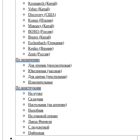
Kromatech (Китай)
Veber (Китай)
Discovery (США)
Konus (Италия)
Микмед (Китай)
ВОМЗ (Россия)
Bigger (Китай)
Eschenbach (Германия)
Kenko (Япония)
Zenit (Россия)
По назначению
Для чтения (просмотровая)
Ювелирная (часовая)
Для шитья (текстильная)
Измерительные
По конструкции
На ручке
Складная
Настольная (на штативе)
Налобная
На очковой оправе
Линза Френеля
С подсветкой
Цифровая