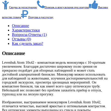
Скидка за регистрацию
Помощь и консультация при покупке
Высокое
качество товара
Покупка в рассрочку
Описание
Характеристики
Вопросы-Ответы (1)
Отзывы (0)
Как сделать заказ?
Описание
Levenhuk Atom 10x42 - компактная модель монокуляра с 10-кратным
увеличением. Благодаря достаточно широкому полю зрения он
прекрасно подойдет для обзорных наблюдений и может стать
достойной альтернативой биноклю. Монокуляр можно использовать
для наблюдений за животными, изучения достопримечательностей на
городской экскурсии, просмотра зрелищных мероприятий. Он
компактнее бинокля, так как имеет всего одну оптическую трубу.
Небольшой вес позволяет без проблем захватить прибор в отпуск,
турпоход или на лесную прогулку.
Изображение, выстраиваемое монокуляром Levenhuk Atom 10x42,
отличается четкостью, высокой яркостью и оптимальным контрастом.
Все оптические элементы выполнены из стекла и покрыты