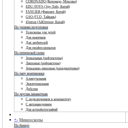
CORONADO (Коронадо, Мексика)
EDU-TOYS (Эду-Тойз, Китай)
FANCIER (Фансиер, Китай)
GSO (ГСО, Тайвань)
iOptron (АйОптрон, Китай)
По уровню подготовки
Телескопы для детей
Для новичков
Для любителей
Для профессионалов
По оптической схеме
Зеркальные (рефлекторы)
Линзовые (рефракторы)
Зеркально-линзовые (катадиоптрики)
По типу монтировки
Азимутальная
Экваториальная
Добсона
По другим параметрам
С подключением к компьютеру
С автонаведением
Для астрофотографий
+
-
Микроскопы
По бренду