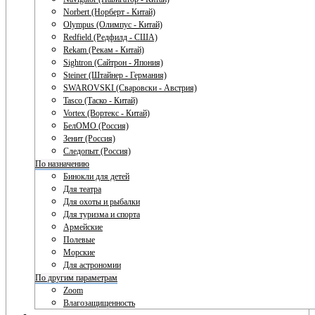
Norbert (Норберт - Китай)
Olympus (Олимпус - Китай)
Redfield (Редфилд - США)
Rekam (Рекам - Китай)
Sightron (Сайтрон - Япония)
Steiner (Штайнер - Германия)
SWAROVSKI (Сваровски - Австрия)
Tasco (Таско - Китай)
Vortex (Вортекс - Китай)
БелОМО (Россия)
Зенит (Россия)
Следопыт (Россия)
По назначению
Бинокли для детей
Для театра
Для охоты и рыбалки
Для туризма и спорта
Армейские
Полевые
Морские
Для астрономии
По другим параметрам
Zoom
Влагозащищенность