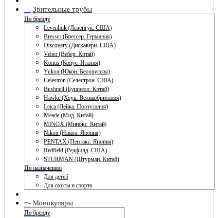
+
-
Зрительные трубы
По бренду
Levenhuk (Левенгук. США)
Bresser (Брессер. Германия)
Discovery (Дискавери. США)
Veber (Вебер. Китай)
Konus (Конус. Италия)
Yukon (Юкон. Белоруссия)
Celestron (Селестрон. США)
Bushnell (Бушнелл. Китай)
Hawke (Хоук. Великобритания)
Leica (Лейка. Португалия)
Meade (Мид. Китай)
MINOX (Минокс. Китай)
Nikon (Никон. Япония)
PENTAX (Пентакс. Япония)
Redfield (Редфилд. США)
STURMAN (Штурман. Китай)
По назначению
Для детей
Для охоты и спорта
+
-
Монокуляры
По бренду