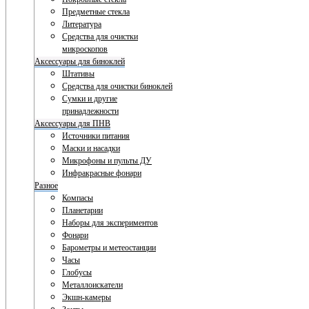
Предметные стекла
Литература
Средства для очистки
микроскопов
Аксессуары для биноклей
Штативы
Средства для очистки биноклей
Сумки и другие
принадлежности
Аксессуары для ПНВ
Источники питания
Маски и насадки
Микрофоны и пульты ДУ
Инфракрасные фонари
Разное
Компасы
Планетарии
Наборы для экспериментов
Фонари
Барометры и метеостанции
Часы
Глобусы
Металлоискатели
Экшн-камеры