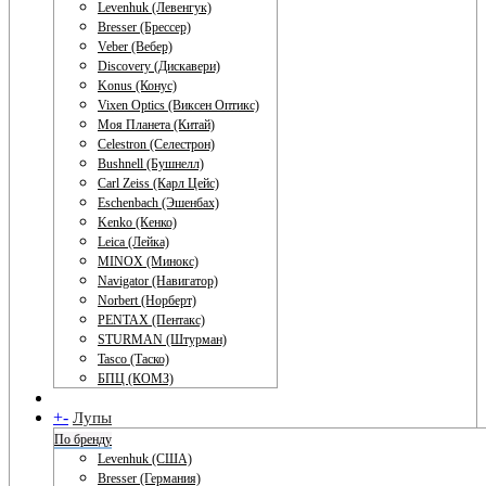
Levenhuk (Левенгук)
Bresser (Брессер)
Veber (Вебер)
Discovery (Дискавери)
Konus (Конус)
Vixen Optics (Виксен Оптикс)
Моя Планета (Китай)
Celestron (Селестрон)
Bushnell (Бушнелл)
Carl Zeiss (Карл Цейс)
Eschenbach (Эшенбах)
Kenko (Кенко)
Leica (Лейка)
MINOX (Минокс)
Navigator (Навигатор)
Norbert (Норберт)
PENTAX (Пентакс)
STURMAN (Штурман)
Tasco (Таско)
БПЦ (КОМЗ)
+
-
Лупы
По бренду
Levenhuk (США)
Bresser (Германия)