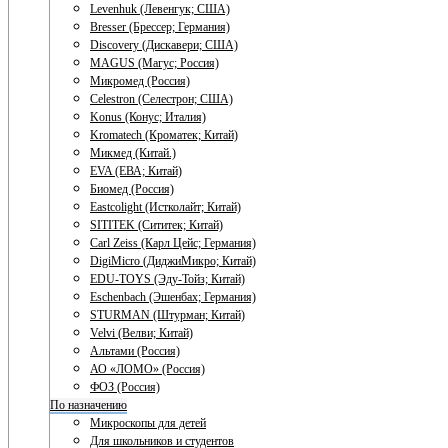
Levenhuk (Левенгук; США)
Bresser (Брессер; Германия)
Discovery (Дискавери; США)
MAGUS (Магус; Россия)
Микромед (Россия)
Celestron (Селестрон; США)
Konus (Конус; Италия)
Kromatech (Кроматек; Китай)
Микмед (Китай.)
EVA (ЕВА; Китай)
Биомед (Россия)
Eastcolight (Истколайт; Китай)
SITITEK (Сититек; Китай)
Carl Zeiss (Карл Цейс; Германия)
DigiMicro (ДиджиМикро; Китай)
EDU-TOYS (Эду-Тойз; Китай)
Eschenbach (Эшенбах; Германия)
STURMAN (Штурман; Китай)
Velvi (Велви; Китай)
Альтами (Россия)
АО «ЛОМО» (Россия)
ФОЗ (Россия)
По назначению
Микроскопы для детей
Для школьников и студентов