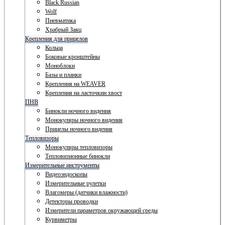
Black Russian
Wolf
Пневматика
Храбрый Заяц
Крепления для прицелов
Кольца
Боковые кронштейны
Моноблоки
Базы и планки
Крепления на WEAVER
Крепления на ласточкин хвост
ПНВ
Бинокли ночного видения
Монокуляры ночного видения
Прицелы ночного видения
Тепловизоры
Монокуляры тепловизоры
Тепловизионные бинокли
Измерительные инструменты
Видеоэндоскопы
Измерительные рулетки
Влагомеры (датчики влажности)
Детекторы проводки
Измерители параметров окружающей среды
Курвиметры