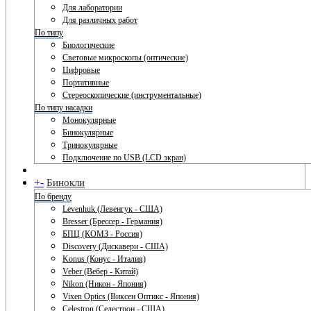
Для лаборатории
Для различных работ
По типу
Биологические
Световые микроскопы (оптические)
Цифровые
Портативные
Стереоскопические (инструментальные)
По типу насадки
Монокулярные
Бинокулярные
Тринокулярные
Подключение по USB (LCD экран)
+
-
Бинокли
По бренду
Levenhuk (Левенгук - США)
Bresser (Брессер - Германия)
БПЦ (КОМЗ - Россия)
Discovery (Дискавери - США)
Konus (Конус - Италия)
Veber (Вебер - Китай)
Nikon (Никон - Япония)
Vixen Optics (Виксен Оптикс - Япония)
Celestron (Селестрон - США)