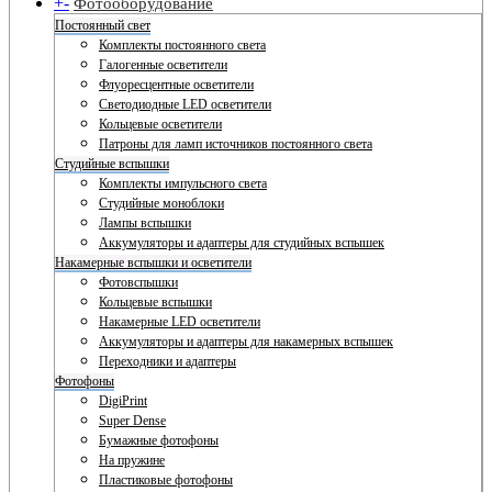
+
-
Фотооборудование
Постоянный свет
Комплекты постоянного света
Галогенные осветители
Флуоресцентные осветители
Светодиодные LED осветители
Кольцевые осветители
Патроны для ламп источников постоянного света
Студийные вспышки
Комплекты импульсного света
Студийные моноблоки
Лампы вспышки
Аккумуляторы и адаптеры для студийных вспышек
Накамерные вспышки и осветители
Фотовспышки
Кольцевые вспышки
Накамерные LED осветители
Аккумуляторы и адаптеры для накамерных вспышек
Переходники и адаптеры
Фотофоны
DigiPrint
Super Dense
Бумажные фотофоны
На пружине
Пластиковые фотофоны