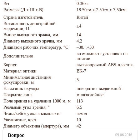
Вес
0.36кг
Размеры (Д х Ш х В)
18.50см x 7.50см x 7.50см
Страна изготовитель
Китай
Возможность диоптрийной
±4
коррекции, D
Вынос выходного зрачка, мм
14
Диаметр выходного зрачка, мм
4,2
Диапазон рабочих температур, °С
–30...+50
возможность установки на
Дополнительно
штатив
Корпус
высокопрочный ABS-пластик
Материал оптики
BK-7
Минимальная дистанция
5
фокусировки, м
Наглазник окуляра
поворотно–выдвижной
Покрытие линз
многослойное
Поле зрения на удалении 1000 м, м
113
Реальный угол зрения, °
6,5
Чехол/кейс/сумка в комплекте
чехол
Увеличение, крат
10
Диаметр объектива (апертура), мм
42
Вопрос
09.06.2016