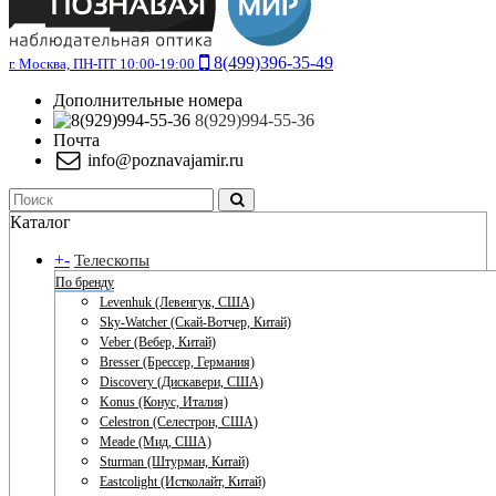
8(499)396-35-49
г. Москва, ПН-ПТ 10:00-19:00
Дополнительные номера
8(929)994-55-36
Почта
info@poznavajamir.ru
Каталог
+
-
Телескопы
По бренду
Levenhuk (Левенгук, США)
Sky-Watcher (Скай-Вотчер, Китай)
Veber (Вебер, Китай)
Bresser (Брессер, Германия)
Discovery (Дискавери, США)
Konus (Конус, Италия)
Celestron (Селестрон, США)
Meade (Мид, США)
Sturman (Штурман, Китай)
Eastcolight (Истколайт, Китай)