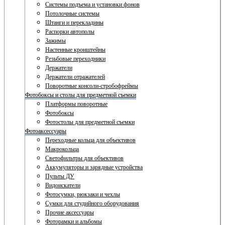
Системы подъема и установки фонов
Потолочные системы
Штанги и перекладины
Распорки автополы
Зажимы
Настенные кронштейны
Резьбовые переходники
Держатели
Держатели отражателей
Поворотные консоли-стробофреймы
Фотобоксы и столы для предметной съемки
Платформы поворотные
Фотобоксы
Фотостолы для предметной съемки
Фотоаксессуары
Переходные кольца для объективов
Макрокольца
Светофильтры для объективов
Аккумуляторы и зарядные устройства
Пульты ДУ
Видоискатели
Фотосумки, рюкзаки и чехлы
Сумки для студийного оборудования
Прочие аксессуары
Фоторамки и альбомы