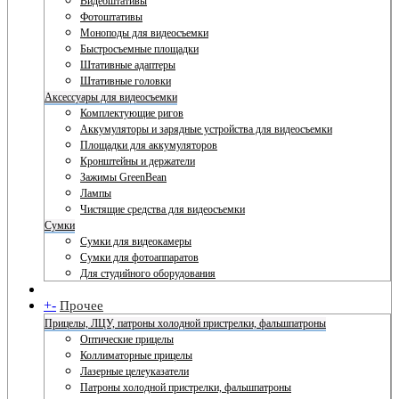
Видеоштативы
Фотоштативы
Моноподы для видеосъемки
Быстросъемные площадки
Штативные адаптеры
Штативные головки
Аксессуары для видеосъемки
Комплектующие ригов
Аккумуляторы и зарядные устройства для видеосъемки
Площадки для аккумуляторов
Кронштейны и держатели
Зажимы GreenBean
Лампы
Чистящие средства для видеосъемки
Сумки
Сумки для видеокамеры
Сумки для фотоаппаратов
Для студийного оборудования
+
-
Прочее
Прицелы, ЛЦУ, патроны холодной пристрелки, фальшпатроны
Оптические прицелы
Коллиматорные прицелы
Лазерные целеуказатели
Патроны холодной пристрелки, фальшпатроны