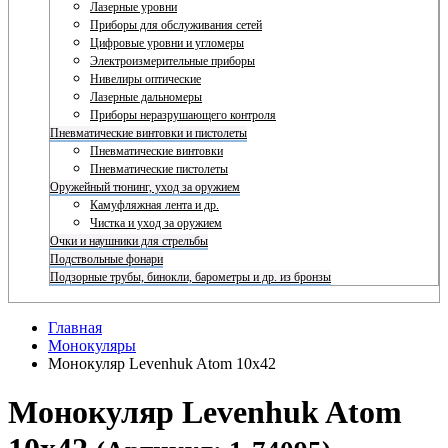
Лазерные уровни
Приборы для обслуживания сетей
Цифровые уровни и угломеры
Электроизмерительные приборы
Нивелиры оптические
Лазерные дальномеры
Приборы неразрушающего контроля
Пневматические винтовки и пистолеты
Пневматические винтовки
Пневматические пистолеты
Оружейный тюнинг, уход за оружием
Камуфляжная лента и др.
Чистка и уход за оружием
Очки и наушники для стрельбы
Подствольные фонари
Подзорные трубы, бинокли, барометры и др. из бронзы
Главная
Монокуляры
Монокуляр Levenhuk Atom 10x42
Монокуляр Levenhuk Atom