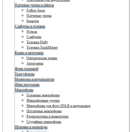
Плечевые упоры и обвесы
Follow focus
Плечевые упоры
Брекеты
Слайдеры и тележки
Рельсы
Слайдеры
Тележки Dolly
Тележки TrackMaster
Краны и автогрипы
Операторские краны
Автогрипы
Фоны хромакей
Телесуфлеры
Мониторы и видоискатели
iMate продукция
Микрофоны
Головные микрофоны
Микрофонные удочки
Микрофоны для фото DSLR и видеокамер
Петличные микрофоны
Радиосистемы и конвертеры
Студийные микрофоны
Штативы и моноподы