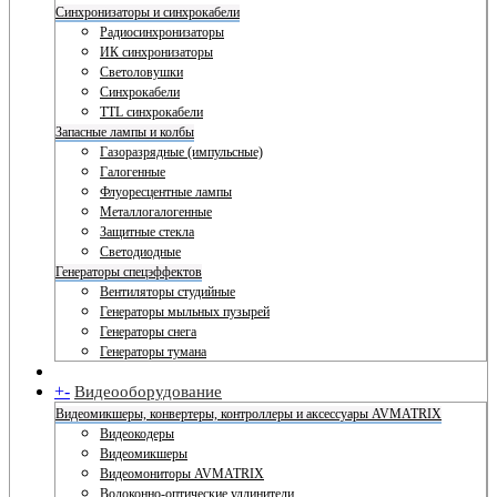
Синхронизаторы и синхрокабели
Радиосинхронизаторы
ИК синхронизаторы
Светоловушки
Синхрокабели
TTL синхрокабели
Запасные лампы и колбы
Газоразрядные (импульсные)
Галогенные
Флуоресцентные лампы
Металлогалогенные
Защитные стекла
Светодиодные
Генераторы спецэффектов
Вентиляторы студийные
Генераторы мыльных пузырей
Генераторы снега
Генераторы тумана
+
-
Видеооборудование
Видеомикшеры, конвертеры, контроллеры и аксессуары AVMATRIX
Видеокодеры
Видеомикшеры
Видеомониторы AVMATRIX
Волоконно-оптические удлинители