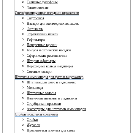
Тканевые фотофоны
Флизелиновые
Светоформирующие насадки и отражатели
Софтбоксы
Насадки для накамерных вспышек
Фотозонты
Отражатели и панели
Рефлекторы
Портретные тарелки
Конусы и оптические насадки
Сферические рассеиватели
Шторки и фильтры
Переходные кольца и адаптеры
Сотовые насадки
Штативы и моноподы для фото и видеокамер
Штативы для фото и видеокамер
Моноподы
Штативные головы
Наплечные штативы и стедикамы
Струбцины и присоски
Аксессуары для штативов и моноподов
Стойки и системы крепления
Стойки
Журавли
Противовесы и колеса для стоек