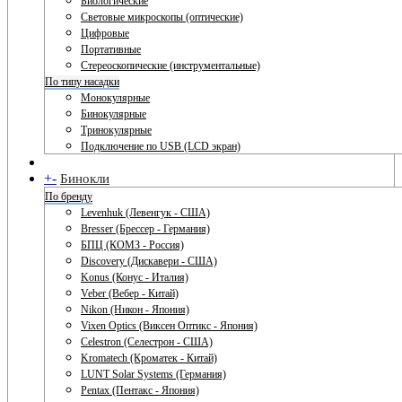
Биологические
Световые микроскопы (оптические)
Цифровые
Портативные
Стереоскопические (инструментальные)
По типу насадки
Монокулярные
Бинокулярные
Тринокулярные
Подключение по USB (LCD экран)
+
-
Бинокли
По бренду
Levenhuk (Левенгук - США)
Bresser (Брессер - Германия)
БПЦ (КОМЗ - Россия)
Discovery (Дискавери - США)
Konus (Конус - Италия)
Veber (Вебер - Китай)
Nikon (Никон - Япония)
Vixen Optics (Виксен Оптикс - Япония)
Celestron (Селестрон - США)
Kromatech (Кроматек - Китай)
LUNT Solar Systems (Германия)
Pentax (Пентакс - Япония)