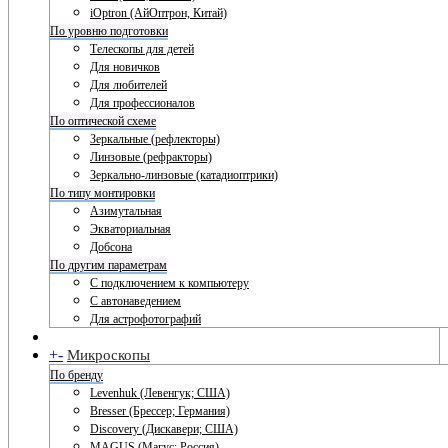
iOptron (АйОптрон, Китай)
По уровню подготовки
Телескопы для детей
Для новичков
Для любителей
Для профессионалов
По оптической схеме
Зеркальные (рефлекторы)
Линзовые (рефракторы)
Зеркально-линзовые (катадиоптрики)
По типу монтировки
Азимутальная
Экваториальная
Добсона
По другим параметрам
С подключением к компьютеру
С автонаведением
Для астрофотографий
+
-
Микроскопы
По бренду
Levenhuk (Левенгук; США)
Bresser (Брессер; Германия)
Discovery (Дискавери; США)
MAGUS (Магус; Россия)