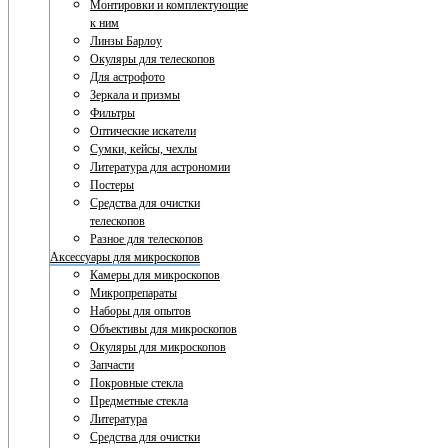
Монтировки и комплектующие
к ним
Линзы Барлоу
Окуляры для телескопов
Для астрофото
Зеркала и призмы
Фильтры
Оптические искатели
Сумки, кейсы, чехлы
Литература для астрономии
Постеры
Средства для очистки
телескопов
Разное для телескопов
Аксессуары для микроскопов
Камеры для микроскопов
Микропрепараты
Наборы для опытов
Объективы для микроскопов
Окуляры для микроскопов
Запчасти
Покровные стекла
Предметные стекла
Литература
Средства для очистки