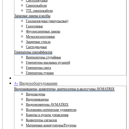
Светоловушки
Синхрокабели
TTL синхрокабели
Запасные лампы и колбы
Газоразрядные (импульсные)
Галогенные
Флуоресцентные лампы
Металлогалогенные
Защитные стекла
Светодиодные
Генераторы спецэффектов
Вентиляторы студийные
Генераторы мыльных пузырей
Генераторы снега
Генераторы тумана
+
-
Видеооборудование
Видеомикшеры, конвертеры, контроллеры и аксессуары AVMATRIX
Видеокодеры
Видеомикшеры
Видеомониторы AVMATRIX
Волоконно-оптические удлинители
Камеры и пульты управления
Конвертеры сигналов
Матричные коммутаторы/Роутеры