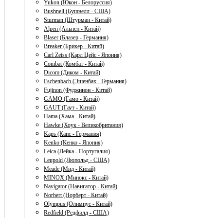
Yukon (Юкон - Белоруссия)
Bushnell (Бушнелл - США)
Sturman (Штурман - Китай)
Alpen (Альпен - Китай)
Blaser (Блазер - Германия)
Breaker (Брикер - Китай)
Carl Zeiss (Карл Цейс - Япония)
Combat (Комбат - Китай)
Dicom (Диком - Китай)
Eschenbach (Эшенбах - Германия)
Fujinon (Фуджинон - Китай)
GAMO (Гамо - Китай)
GAUT (Гаут - Китай)
Hama (Хама - Китай)
Hawke (Хоук - Великобритания)
Kaps (Капс - Германия)
Kenko (Кенко - Япония)
Leica (Лейка - Португалия)
Leupold (Люпольд - США)
Meade (Мид - Китай)
MINOX (Минокс - Китай)
Navigator (Навигатор - Китай)
Norbert (Норберт - Китай)
Olympus (Олимпус - Китай)
Redfield (Редфилд - США)