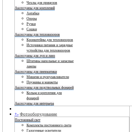
Чехлы для прицелов
Аксессуары для креплений
Антабки
Опоры
Ручки
Сошки
Аксессуары для тепловизоров
Кронштейны для тепловизоров
Источники питания и зарядные
устройства для тепловизоров
Аксессуары для луп и линз
Штативы напольные и запасные
лампы
Аксессуары для пневматики
Мишени и пулеулавливатели
Пружины и манжеты
Аксессуары для подствольных фонарей
Кольца и крепления для
фонарей
Аксессуары для интерьера
+
-
Фотооборудование
Постоянный свет
Комплекты постоянного света
Галогенные осветители