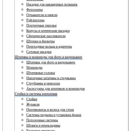
Насадки для накамерных вспышек
Фотозонты
Отражатели и панели
Рефлекторы
Портретные тарелки
Конусы и оптические насадки
Сферические рассеиватели
Шторки и фильтры
Переходные кольца и адаптеры
Сотовые насадки
Штативы и моноподы для фото и видеокамер
Штативы для фото и видеокамер
Моноподы
Штативные головы
Наплечные штативы и стедикамы
Струбцины и присоски
Аксессуары для штативов и моноподов
Стойки и системы крепления
Стойки
Журавли
Противовесы и колеса для стоек
Системы подъема и установки фонов
Потолочные системы
Штанги и перекладины
Распорки автополы