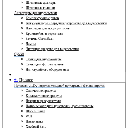
Штативные адаптеры
Штативные головки
Аксессуары для видеосъемки
Комплектующие ригов
Аккумуляторы и зарядные устройства для видеосъемки
Площадки для аккумуляторов
Кронштейны и держатели
Зажимы GreenBean
Лампы
Чистящие средства для видеосъемки
Сумки
Сумки для видеокамеры
Сумки для фотоаппаратов
Для студийного оборудования
+
-
Прочее
Прицелы, ЛЦУ, патроны холодной пристрелки, фальшпатроны
Оптические прицелы
Коллиматорные прицелы
Лазерные целеуказатели
Патроны холодной пристрелки, фальшпатроны
Black Russian
Wolf
Пневматика
Храбрый Заяц