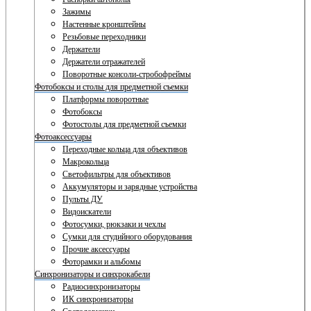
Зажимы
Настенные кронштейны
Резьбовые переходники
Держатели
Держатели отражателей
Поворотные консоли-стробофреймы
Фотобоксы и столы для предметной съемки
Платформы поворотные
Фотобоксы
Фотостолы для предметной съемки
Фотоаксессуары
Переходные кольца для объективов
Макрокольца
Светофильтры для объективов
Аккумуляторы и зарядные устройства
Пульты ДУ
Видоискатели
Фотосумки, рюкзаки и чехлы
Сумки для студийного оборудования
Прочие аксессуары
Фоторамки и альбомы
Синхронизаторы и синхрокабели
Радиосинхронизаторы
ИК синхронизаторы