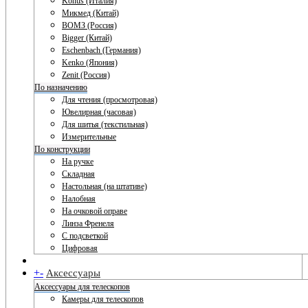
Konus (Италия)
Микмед (Китай)
ВОМЗ (Россия)
Bigger (Китай)
Eschenbach (Германия)
Kenko (Япония)
Zenit (Россия)
По назначению
Для чтения (просмотровая)
Ювелирная (часовая)
Для шитья (текстильная)
Измерительные
По конструкции
На ручке
Складная
Настольная (на штативе)
Налобная
На очковой оправе
Линза Френеля
С подсветкой
Цифровая
+
-
Аксессуары
Аксессуары для телескопов
Камеры для телескопов