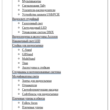
Мультивьюеры
Сигнализация Tally
Усилители-распределители
Устройства захвата USB/PCIE
Видеосвет студийный
Галогенный свет
Светодиодный LED
Управление светом DMX
Видеосендеры и аксессуары Accsoon
Накамерный свет LED
Стойки для видеосъемки
C-Stand
GBStand
MultiStand
Titan
Аксессуары к стойкам
Стедикамы и моторизованные системы
Модификаторы света
Зонты для видеосъемки
Отражатели
Светоформирующие насадки
Софтбоксы для видеосъемки
Плечевые упоры и обвесы
Follow focus
Плечевые упоры