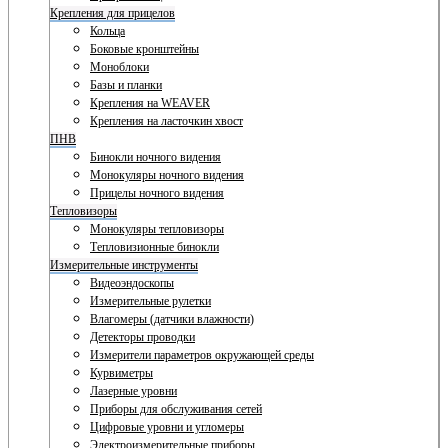
Крепления для прицелов
Кольца
Боковые кронштейны
Моноблоки
Базы и планки
Крепления на WEAVER
Крепления на ласточкин хвост
ПНВ
Бинокли ночного видения
Монокуляры ночного видения
Прицелы ночного видения
Тепловизоры
Монокуляры тепловизоры
Тепловизионные бинокли
Измерительные инструменты
Видеоэндоскопы
Измерительные рулетки
Влагомеры (датчики влажности)
Детекторы проводки
Измерители параметров окружающей среды
Курвиметры
Лазерные уровни
Приборы для обслуживания сетей
Цифровые уровни и угломеры
Электроизмерительные приборы