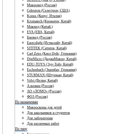
Микромед (Россия)
Celestron (Селестрон; США)
Konus (Конус; Италия)
Kromatech (Кроматек; Китай)
Микмед (Китай.)
EVA (ЕВА; Китай)
Биомед (Россия)
Eastcolight (Истколайт; Китай)
SITITEK (Сититек; Китай)
Carl Zeiss (Карл Цейс; Германия)
DigiMicro (ДиджиМикро; Китай)
EDU-TOYS (Эду-Тойз; Китай)
Eschenbach (Эшенбах; Германия)
STURMAN (Штурман; Китай)
Velvi (Велви; Китай)
Альтами (Россия)
АО «ЛОМО» (Россия)
ФОЗ (Россия)
По назначению
Микроскопы для детей
Для школьников и студентов
Для лаборатории
Для различных работ
По типу