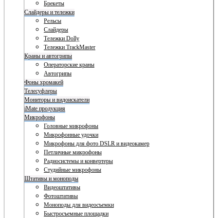
Брекеты
Слайдеры и тележки
Рельсы
Слайдеры
Тележки Dolly
Тележки TrackMaster
Краны и автогрипы
Операторские краны
Автогрипы
Фоны хромакей
Телесуфлеры
Мониторы и видоискатели
iMate продукция
Микрофоны
Головные микрофоны
Микрофонные удочки
Микрофоны для фото DSLR и видеокамер
Петличные микрофоны
Радиосистемы и конвертеры
Студийные микрофоны
Штативы и моноподы
Видеоштативы
Фотоштативы
Моноподы для видеосъемки
Быстросъемные площадки