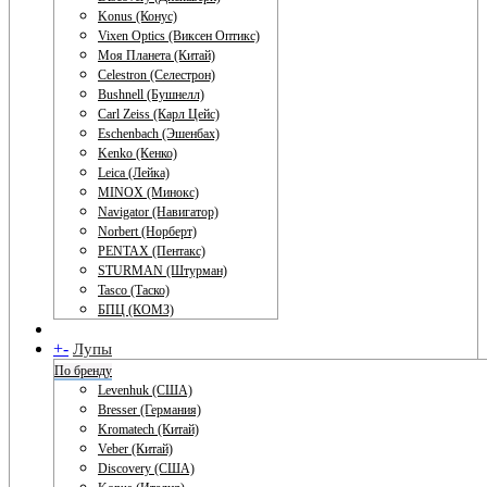
Konus (Конус)
Vixen Optics (Виксен Оптикс)
Моя Планета (Китай)
Celestron (Селестрон)
Bushnell (Бушнелл)
Carl Zeiss (Карл Цейс)
Eschenbach (Эшенбах)
Kenko (Кенко)
Leica (Лейка)
MINOX (Минокс)
Navigator (Навигатор)
Norbert (Норберт)
PENTAX (Пентакс)
STURMAN (Штурман)
Tasco (Таско)
БПЦ (КОМЗ)
+
-
Лупы
По бренду
Levenhuk (США)
Bresser (Германия)
Kromatech (Китай)
Veber (Китай)
Discovery (США)