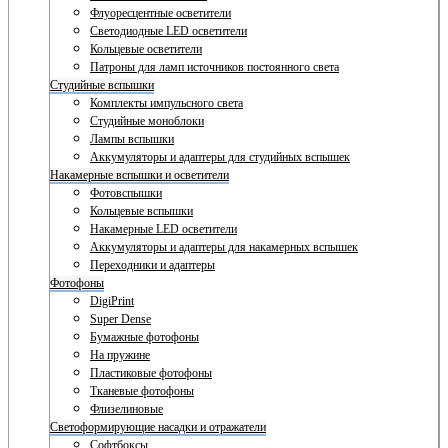
Флуоресцентные осветители
Светодиодные LED осветители
Кольцевые осветители
Патроны для ламп источников постоянного света
Студийные вспышки
Комплекты импульсного света
Студийные моноблоки
Лампы вспышки
Аккумуляторы и адаптеры для студийных вспышек
Накамерные вспышки и осветители
Фотовспышки
Кольцевые вспышки
Накамерные LED осветители
Аккумуляторы и адаптеры для накамерных вспышек
Переходники и адаптеры
Фотофоны
DigiPrint
Super Dense
Бумажные фотофоны
На пружине
Пластиковые фотофоны
Тканевые фотофоны
Флизелиновые
Светоформирующие насадки и отражатели
Софтбоксы