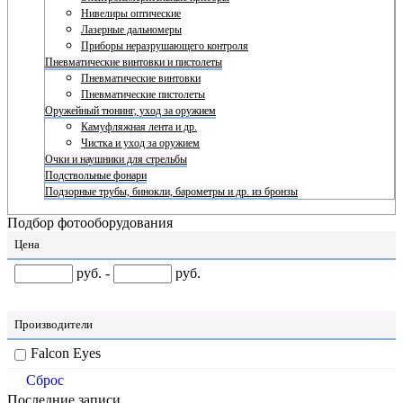
Нивелиры оптические
Лазерные дальномеры
Приборы неразрушающего контроля
Пневматические винтовки и пистолеты
Пневматические винтовки
Пневматические пистолеты
Оружейный тюнинг, уход за оружием
Камуфляжная лента и др.
Чистка и уход за оружием
Очки и наушники для стрельбы
Подствольные фонари
Подзорные трубы, бинокли, барометры и др. из бронзы
Подбор фотооборудования
Цена
руб. -
руб.
Производители
Falcon Eyes
Сброс
Последние записи