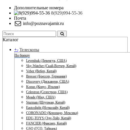
Дополнительные номера
8(929)994-55-36
Почта
info@poznavajamir.ru
Каталог
+
-
Телескопы
По бренду
Levenhuk (Левенгук, США)
Sky-Watcher (Скай-Вотчер, Китай)
Veber (Вебер, Китай)
Bresser (Брессер, Германия)
Discovery (Дискавери, США)
Konus (Конус, Италия)
Celestron (Селестрон, США)
Meade (Мид, США)
Sturman (Штурман, Китай)
Eastcolight (Истколайт, Китай)
CORONADO (Коронадо, Мексика)
EDU-TOYS (Эду-Тойз, Китай)
FANCIER (Фансиер, Китай)
GSO (ГСО, Тайвань)