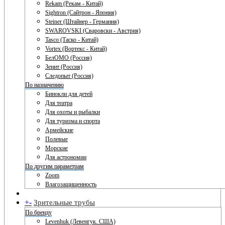
Rekam (Рекам - Китай)
Sightron (Сайтрон - Япония)
Steiner (Штайнер - Германия)
SWAROVSKI (Сваровски - Австрия)
Tasco (Таско - Китай)
Vortex (Вортекс - Китай)
БелОМО (Россия)
Зенит (Россия)
Следопыт (Россия)
По назначению
Бинокли для детей
Для театра
Для охоты и рыбалки
Для туризма и спорта
Армейские
Полевые
Морские
Для астрономии
По другим параметрам
Zoom
Влагозащищенность
+
-
Зрительные трубы
По бренду
Levenhuk (Левенгук. США)