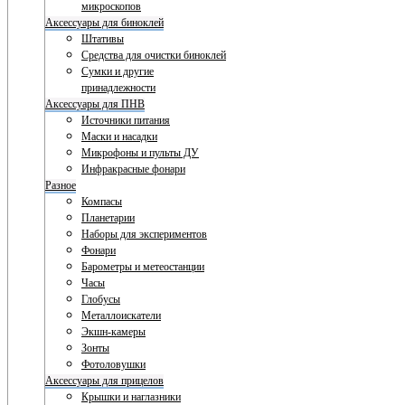
микроскопов
Аксессуары для биноклей
Штативы
Средства для очистки биноклей
Сумки и другие
принадлежности
Аксессуары для ПНВ
Источники питания
Маски и насадки
Микрофоны и пульты ДУ
Инфракрасные фонари
Разное
Компасы
Планетарии
Наборы для экспериментов
Фонари
Барометры и метеостанции
Часы
Глобусы
Металлоискатели
Экшн-камеры
Зонты
Фотоловушки
Аксессуары для прицелов
Крышки и наглазники