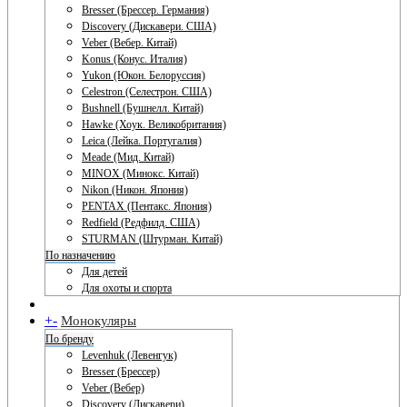
Bresser (Брессер. Германия)
Discovery (Дискавери. США)
Veber (Вебер. Китай)
Konus (Конус. Италия)
Yukon (Юкон. Белоруссия)
Celestron (Селестрон. США)
Bushnell (Бушнелл. Китай)
Hawke (Хоук. Великобритания)
Leica (Лейка. Португалия)
Meade (Мид. Китай)
MINOX (Минокс. Китай)
Nikon (Никон. Япония)
PENTAX (Пентакс. Япония)
Redfield (Редфилд. США)
STURMAN (Штурман. Китай)
По назначению
Для детей
Для охоты и спорта
+
-
Монокуляры
По бренду
Levenhuk (Левенгук)
Bresser (Брессер)
Veber (Вебер)
Discovery (Дискавери)