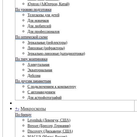
iOptron (АйОптрон, Китай)
По уровню подготовки
Телескопы для детей
Для новичков
Для любителей
Для профессионалов
По оптической схеме
Зеркальные (рефлекторы)
Линзовые (рефракторы)
Зеркально-линзовые (катадиоптрики)
По типу монтировки
Азимутальная
Экваториальная
Добсона
По другим параметрам
С подключением к компьютеру
С автонаведением
Для астрофотографий
+
-
Микроскопы
По бренду
Levenhuk (Левенгук; США)
Bresser (Брессер; Германия)
Discovery (Дискавери; США)
MAGUS (Магус; Россия)