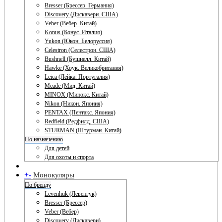
Bresser (Брессер. Германия)
Discovery (Дискавери. США)
Veber (Вебер. Китай)
Konus (Конус. Италия)
Yukon (Юкон. Белоруссия)
Celestron (Селестрон. США)
Bushnell (Бушнелл. Китай)
Hawke (Хоук. Великобритания)
Leica (Лейка. Португалия)
Meade (Мид. Китай)
MINOX (Минокс. Китай)
Nikon (Никон. Япония)
PENTAX (Пентакс. Япония)
Redfield (Редфилд. США)
STURMAN (Штурман. Китай)
По назначению
Для детей
Для охоты и спорта
+
-
Монокуляры
По бренду
Levenhuk (Левенгук)
Bresser (Брессер)
Veber (Вебер)
Discovery (Дискавери)