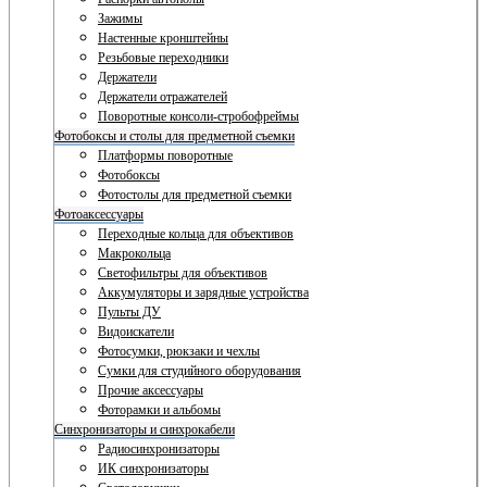
Зажимы
Настенные кронштейны
Резьбовые переходники
Держатели
Держатели отражателей
Поворотные консоли-стробофреймы
Фотобоксы и столы для предметной съемки
Платформы поворотные
Фотобоксы
Фотостолы для предметной съемки
Фотоаксессуары
Переходные кольца для объективов
Макрокольца
Светофильтры для объективов
Аккумуляторы и зарядные устройства
Пульты ДУ
Видоискатели
Фотосумки, рюкзаки и чехлы
Сумки для студийного оборудования
Прочие аксессуары
Фоторамки и альбомы
Синхронизаторы и синхрокабели
Радиосинхронизаторы
ИК синхронизаторы