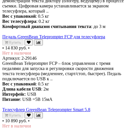
демонстрации текста диктору (блогеру, ведущему) в процессе
съемки. Цифровая камера устанавливается за экраном
телесуфлера, который ..
Вес с упаковкой
: 0.5 кг
Вес телесуфлера
: 0.2 кг
Комфортный диапазон считывания текста
: до 3 м
Педаль GreenBean Teleprompter FCP для телесуфлера
Купить
•
14 830 руб.
•
Нет в наличии
Артикул: 2-29146
GreenBean Teleprompter FCP – блок управления с тремя
педалями для запуска и регулировки скорости движения
текста телесуфлера (медленнее, старт/стоп, быстрее). Педаль
подключается по USB к ..
Вес с упаковкой
: 0.5 кг
Длина кабеля USB
: 2м
Интерфейс
: USB
Питание
: USB =5В 15мА
Телесуфлер GreenBean Teleprompter Smart 5.8
Купить
•
10 890 руб.
•
Нет в наличии