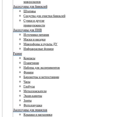
микроскопов
Аксессуары для биноклей
Штативы
Средства для очистки биноклей
Сумки и другие
принадлежности
Аксессуары для ПНВ
Источники питания
Маски и насадки
Микрофоны и пульты ДУ
Инфракрасные фонари
Разное
Компасы
Планетарии
Наборы для экспериментов
Фонари
Барометры и метеостанции
Часы
Глобусы
Металлоискатели
Экшн-камеры
Зонты
Фотоловушки
Аксессуары для прицелов
Крышки и наглазники