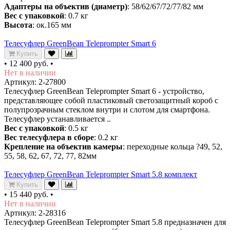
Адаптеры на объектив (диаметр)
: 58/62/67/72/77/82 мм
Вес с упаковкой
: 0.7 кг
Высота
: ок.165 мм
Телесуфлер GreenBean Teleprompter Smart 6
Купить
•
12 400 руб.
•
Нет в наличии
Артикул: 2-27800
Телесуфлер GreenBean Teleprompter Smart 6 - устройство,
представляющее собой пластиковый светозащитный короб с
полупрозрачным стеклом внутри и слотом для смартфона.
Телесуфлер устанавливается ..
Вес с упаковкой
: 0.5 кг
Вес телесуфлера в сборе
: 0.2 кг
Крепление на объектив камеры
: переходные кольца ?49, 52,
55, 58, 62, 67, 72, 77, 82мм
Телесуфлер GreenBean Teleprompter Smart 5.8 комплект
Купить
•
15 440 руб.
•
Нет в наличии
Артикул: 2-28316
Телесуфлер GreenBean Teleprompter Smart 5.8 предназначен для