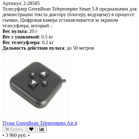
Артикул: 2-28585
Телесуфлер GreenBean Teleprompter Smart 5.8 предназначен для
демонстрации текста диктору (блогеру, ведущему) в процессе
съемки. Цифровая камера устанавливается за экраном
телесуфлера, который ..
Вес пульта
: 20 г
Вес с упаковкой
: 0.5 кг
Вес телесуфлера
: 0.2 кг
Дальность действия пульта
: до 50 метров
Пульт GreenBean Teleprompter Air 4
Купить
•
3 960 руб.
•