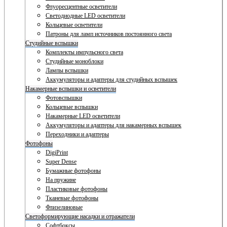
Флуоресцентные осветители
Светодиодные LED осветители
Кольцевые осветители
Патроны для ламп источников постоянного света
Студийные вспышки
Комплекты импульсного света
Студийные моноблоки
Лампы вспышки
Аккумуляторы и адаптеры для студийных вспышек
Накамерные вспышки и осветители
Фотовспышки
Кольцевые вспышки
Накамерные LED осветители
Аккумуляторы и адаптеры для накамерных вспышек
Переходники и адаптеры
Фотофоны
DigiPrint
Super Dense
Бумажные фотофоны
На пружине
Пластиковые фотофоны
Тканевые фотофоны
Флизелиновые
Светоформирующие насадки и отражатели
Софтбоксы