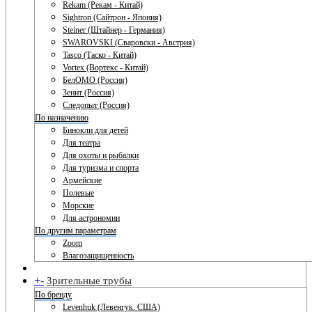
Rekam (Рекам - Китай)
Sightron (Сайтрон - Япония)
Steiner (Штайнер - Германия)
SWAROVSKI (Сваровски - Австрия)
Tasco (Таско - Китай)
Vortex (Вортекс - Китай)
БелОМО (Россия)
Зенит (Россия)
Следопыт (Россия)
По назначению
Бинокли для детей
Для театра
Для охоты и рыбалки
Для туризма и спорта
Армейские
Полевые
Морские
Для астрономии
По другим параметрам
Zoom
Влагозащищенность
+
-
Зрительные трубы
По бренду
Levenhuk (Левенгук. США)