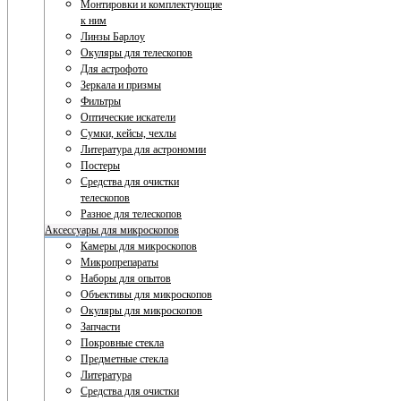
Монтировки и комплектующие
к ним
Линзы Барлоу
Окуляры для телескопов
Для астрофото
Зеркала и призмы
Фильтры
Оптические искатели
Сумки, кейсы, чехлы
Литература для астрономии
Постеры
Средства для очистки
телескопов
Разное для телескопов
Аксессуары для микроскопов
Камеры для микроскопов
Микропрепараты
Наборы для опытов
Объективы для микроскопов
Окуляры для микроскопов
Запчасти
Покровные стекла
Предметные стекла
Литература
Средства для очистки