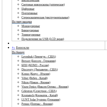
Биологические
Световые микроскопы (оптические)
Цифровые
Портативные
Стереоскопические (инструментальные)
По типу насадки
Монокулярные
Бинокулярные
Тринокулярные
Подключение по USB (LCD экран)
+
-
Бинокли
По бренду
Levenhuk (Левенгук - США)
Bresser (Брессер - Германия)
БПЦ (КОМЗ - Россия)
Discovery (Дискавери - США)
Konus (Конус - Италия)
Veber (Вебер - Китай)
Nikon (Никон - Япония)
Vixen Optics (Виксен Оптикс - Япония)
Celestron (Селестрон - США)
Kromatech (Кроматек - Китай)
LUNT Solar Systems (Германия)
Pentax (Пентакс - Япония)