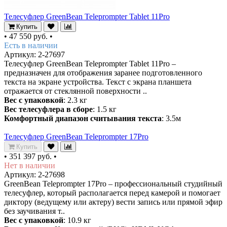
Телесуфлер GreenBean Teleprompter Tablet 11Pro
Купить
•
47 550 руб.
•
Есть в наличии
Артикул: 2-27697
Телесуфлер GreenBean Teleprompter Tablet 11Pro –
предназначен для отображения заранее подготовленного
текста на экране устройства. Текст с экрана планшета
отражается от стеклянной поверхности ..
Вес с упаковкой
: 2.3 кг
Вес телесуфлера в сборе
: 1.5 кг
Комфортный диапазон считывания текста
: 3.5м
Телесуфлер GreenBean Teleprompter 17Pro
Купить
•
351 397 руб.
•
Нет в наличии
Артикул: 2-27698
GreenBean Teleprompter 17Pro – профессиональный студийный
телесуфлер, который располагается перед камерой и помогает
диктору (ведущему или актеру) вести запись или прямой эфир
без заучивания т..
Вес с упаковкой
: 10.9 кг