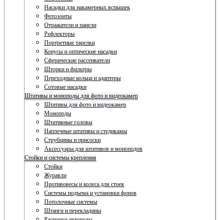
Насадки для накамерных вспышек
Фотозонты
Отражатели и панели
Рефлекторы
Портретные тарелки
Конусы и оптические насадки
Сферические рассеиватели
Шторки и фильтры
Переходные кольца и адаптеры
Сотовые насадки
Штативы и моноподы для фото и видеокамер
Штативы для фото и видеокамер
Моноподы
Штативные головы
Наплечные штативы и стедикамы
Струбцины и присоски
Аксессуары для штативов и моноподов
Стойки и системы крепления
Стойки
Журавли
Противовесы и колеса для стоек
Системы подъема и установки фонов
Потолочные системы
Штанги и перекладины
Распорки автополы