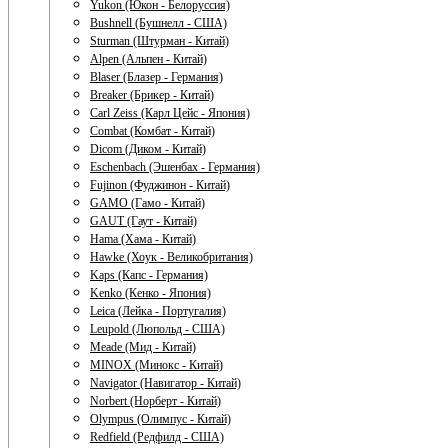
Yukon (Юкон - Белоруссия)
Bushnell (Бушнелл - США)
Sturman (Штурман - Китай)
Alpen (Альпен - Китай)
Blaser (Блазер - Германия)
Breaker (Брикер - Китай)
Carl Zeiss (Карл Цейс - Япония)
Combat (Комбат - Китай)
Dicom (Диком - Китай)
Eschenbach (Эшенбах - Германия)
Fujinon (Фуджинон - Китай)
GAMO (Гамо - Китай)
GAUT (Гаут - Китай)
Hama (Хама - Китай)
Hawke (Хоук - Великобритания)
Kaps (Капс - Германия)
Kenko (Кенко - Япония)
Leica (Лейка - Португалия)
Leupold (Люпольд - США)
Meade (Мид - Китай)
MINOX (Минокс - Китай)
Navigator (Навигатор - Китай)
Norbert (Норберт - Китай)
Olympus (Олимпус - Китай)
Redfield (Редфилд - США)