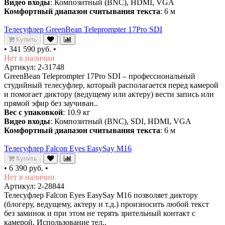
Видео входы
: Композитный (BNC), HDMI, VGA
Комфортный диапазон считывания текста
: 6 м
Телесуфлер GreenBean Teleprompter 17Pro SDI
Купить
•
341 590 руб.
•
Нет в наличии
Артикул: 2-31748
GreenBean Teleprompter 17Pro SDI – профессиональный
студийный телесуфлер, который располагается перед камерой
и помогает диктору (ведущему или актеру) вести запись или
прямой эфир без заучиван..
Вес с упаковкой
: 10.9 кг
Видео входы
: Композитный (BNC), SDI, HDMI, VGA
Комфортный диапазон считывания текста
: 6 м
Телесуфлер Falcon Eyes EasySay M16
Купить
•
6 390 руб.
•
Нет в наличии
Артикул: 2-28844
Телесуфлер Falcon Eyes EasySay M16 позволяет диктору
(блогеру, ведущему, актеру и т.д.) произносить любой текст
без заминок и при этом не терять зрительный контакт с
камерой. Использование тел..