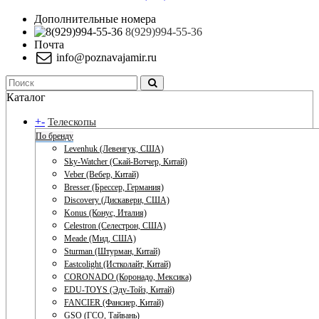
Дополнительные номера
8(929)994-55-36
Почта
info@poznavajamir.ru
Каталог
+
-
Телескопы
По бренду
Levenhuk (Левенгук, США)
Sky-Watcher (Скай-Вотчер, Китай)
Veber (Вебер, Китай)
Bresser (Брессер, Германия)
Discovery (Дискавери, США)
Konus (Конус, Италия)
Celestron (Селестрон, США)
Meade (Мид, США)
Sturman (Штурман, Китай)
Eastcolight (Истколайт, Китай)
CORONADO (Коронадо, Мексика)
EDU-TOYS (Эду-Тойз, Китай)
FANCIER (Фансиер, Китай)
GSO (ГСО, Тайвань)