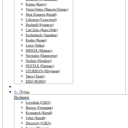
Konus (Конус)
Vixen Optics (Виксен Оптикс)
Моя Планета (Китай)
Celestron (Селестрон)
Bushnell (Бушнелл)
Carl Zeiss (Карл Цейс)
Eschenbach (Эшенбах)
Kenko (Кенко)
Leica (Лейка)
MINOX (Минокс)
Navigator (Навигатор)
Norbert (Норберт)
PENTAX (Пентакс)
STURMAN (Штурман)
Tasco (Таско)
БПЦ (КОМЗ)
+
-
Лупы
По бренду
Levenhuk (США)
Bresser (Германия)
Kromatech (Китай)
Veber (Китай)
Discovery (США)