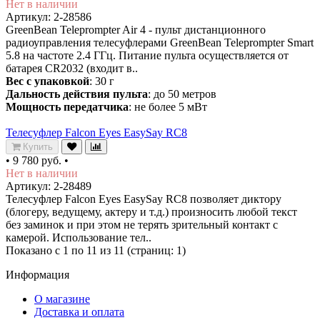
Нет в наличии
Артикул: 2-28586
GreenBean Teleprompter Air 4 - пульт дистанционного
радиоуправления телесуфлерами GreenBean Teleprompter Smart
5.8 на частоте 2.4 ГГц. Питание пульта осуществляется от
батарея CR2032 (входит в..
Вес с упаковкой
: 30 г
Дальность действия пульта
: до 50 метров
Мощность передатчика
: не более 5 мВт
Телесуфлер Falcon Eyes EasySay RC8
Купить
•
9 780 руб.
•
Нет в наличии
Артикул: 2-28489
Телесуфлер Falcon Eyes EasySay RC8 позволяет диктору
(блогеру, ведущему, актеру и т.д.) произносить любой текст
без заминок и при этом не терять зрительный контакт с
камерой. Использование тел..
Показано с 1 по 11 из 11 (страниц: 1)
Информация
О магазине
Доставка и оплата