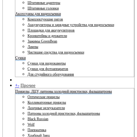
Штативные адаптеры
Штативные головки
Аксессуары для видеосъемки
Комплектующие ригов
Аккумуляторы и зарядные устройства для видеосъемки
Площадки для аккумуляторов
Кронштейны и держатели
Зажимы GreenBean
Лампы
Чистящие средства для видеосъемки
Сумки
Сумки для видеокамеры
Сумки для фотоаппаратов
Для студийного оборудования
+
-
Прочее
Прицелы, ЛЦУ, патроны холодной пристрелки, фальшпатроны
Оптические прицелы
Коллиматорные прицелы
Лазерные целеуказатели
Патроны холодной пристрелки, фальшпатроны
Black Russian
Wolf
Пневматика
Храбрый Заяц