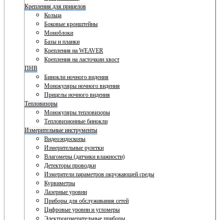
Крепления для прицелов
Кольца
Боковые кронштейны
Моноблоки
Базы и планки
Крепления на WEAVER
Крепления на ласточкин хвост
ПНВ
Бинокли ночного видения
Монокуляры ночного видения
Прицелы ночного видения
Тепловизоры
Монокуляры тепловизоры
Тепловизионные бинокли
Измерительные инструменты
Видеоэндоскопы
Измерительные рулетки
Влагомеры (датчики влажности)
Детекторы проводки
Измерители параметров окружающей среды
Курвиметры
Лазерные уровни
Приборы для обслуживания сетей
Цифровые уровни и угломеры
Электроизмерительные приборы