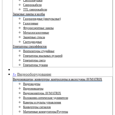
Светоловушки
Синхрокабели
TTL синхрокабели
Запасные лампы и колбы
Газоразрядные (импульсные)
Галогенные
Флуоресцентные лампы
Металлогалогенные
Защитные стекла
Светодиодные
Генераторы спецэффектов
Вентиляторы студийные
Генераторы мыльных пузырей
Генераторы снега
Генераторы тумана
+
-
Видеооборудование
Видеомикшеры, конвертеры, контроллеры и аксессуары AVMATRIX
Видеокодеры
Видеомикшеры
Видеомониторы AVMATRIX
Волоконно-оптические удлинители
Камеры и пульты управления
Конвертеры сигналов
Матричные коммутаторы/Роутеры