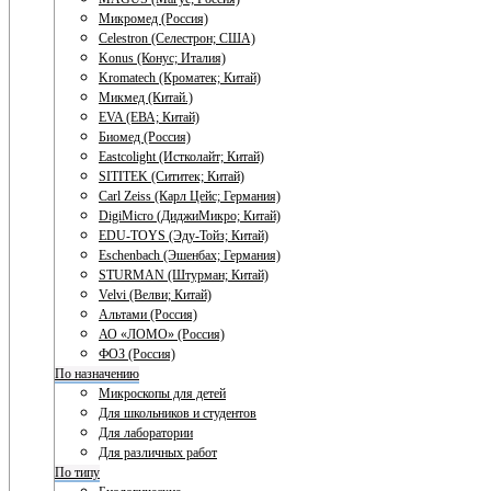
Микромед (Россия)
Celestron (Селестрон; США)
Konus (Конус; Италия)
Kromatech (Кроматек; Китай)
Микмед (Китай.)
EVA (ЕВА; Китай)
Биомед (Россия)
Eastcolight (Истколайт; Китай)
SITITEK (Сититек; Китай)
Carl Zeiss (Карл Цейс; Германия)
DigiMicro (ДиджиМикро; Китай)
EDU-TOYS (Эду-Тойз; Китай)
Eschenbach (Эшенбах; Германия)
STURMAN (Штурман; Китай)
Velvi (Велви; Китай)
Альтами (Россия)
АО «ЛОМО» (Россия)
ФОЗ (Россия)
По назначению
Микроскопы для детей
Для школьников и студентов
Для лаборатории
Для различных работ
По типу