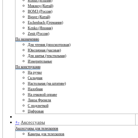
Konus (Италия)
Микмед (Китай)
ВОМЗ (Россия)
Bigger (Китай)
Eschenbach (Германия)
Kenko (Япония)
Zenit (Россия)
По назначению
Для чтения (просмотровая)
Ювелирная (часовая)
Для шитья (текстильная)
Измерительные
По конструкции
На ручке
Складная
Настольная (на штативе)
Налобная
На очковой оправе
Линза Френеля
С подсветкой
Цифровая
+
-
Аксессуары
Аксессуары для телескопов
Камеры для телескопов