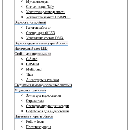
Мультивьюеры
Сигнализация Tally
Усилители-распределители
Устройства захвата USB/PCIE
Видеосвет студийный
Галогенный свет
Светодиодный LED
Управление светом DMX
Видеосендеры и аксессуары Accsoon
Накамерный свет LED
Стойки для видеосъемки
C-Stand
GBStand
MultiStand
Titan
Аксессуары к стойкам
Стедикамы и моторизованные системы
Модификаторы света
Зонты для видеосъемки
Отражатели
Светоформирующие насадки
Софтбоксы для видеосъемки
Плечевые упоры и обвесы
Follow focus
Плечевые упоры