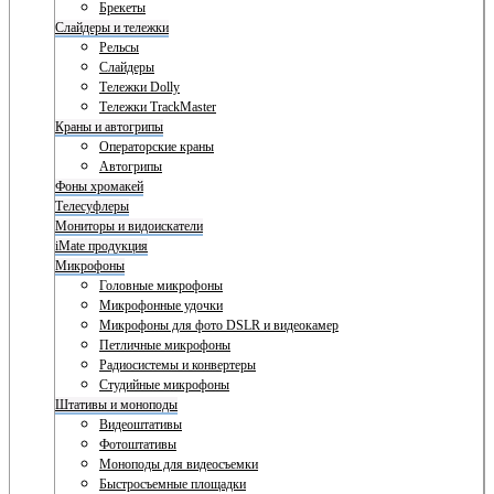
Брекеты
Слайдеры и тележки
Рельсы
Слайдеры
Тележки Dolly
Тележки TrackMaster
Краны и автогрипы
Операторские краны
Автогрипы
Фоны хромакей
Телесуфлеры
Мониторы и видоискатели
iMate продукция
Микрофоны
Головные микрофоны
Микрофонные удочки
Микрофоны для фото DSLR и видеокамер
Петличные микрофоны
Радиосистемы и конвертеры
Студийные микрофоны
Штативы и моноподы
Видеоштативы
Фотоштативы
Моноподы для видеосъемки
Быстросъемные площадки