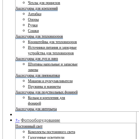
Чехлы для прицелов
Аксессуары для креплений
Антабки
Опоры
Ручки
Сошки
Аксессуары для тепловизоров
Кронштейны для тепловизоров
Источники питания и зарядные
устройства для тепловизоров
Аксессуары для луп и линз
Штативы напольные и запасные
лампы
Аксессуары для пневматики
Мишени и пулеулавливатели
Пружины и манжеты
Аксессуары для подствольных фонарей
Кольца и крепления для
фонарей
Аксессуары для интерьера
+
-
Фотооборудование
Постоянный свет
Комплекты постоянного света
Галогенные осветители