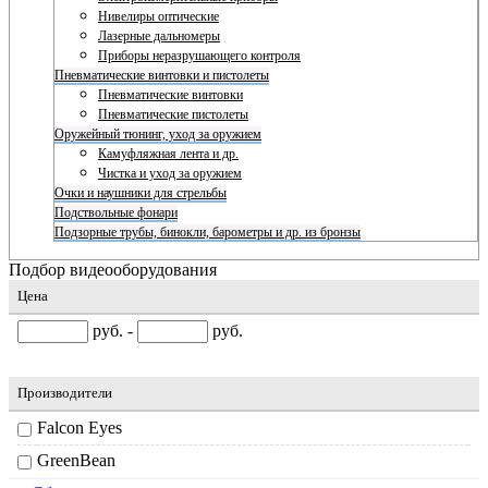
Нивелиры оптические
Лазерные дальномеры
Приборы неразрушающего контроля
Пневматические винтовки и пистолеты
Пневматические винтовки
Пневматические пистолеты
Оружейный тюнинг, уход за оружием
Камуфляжная лента и др.
Чистка и уход за оружием
Очки и наушники для стрельбы
Подствольные фонари
Подзорные трубы, бинокли, барометры и др. из бронзы
Подбор видеооборудования
Цена
руб. -
руб.
Производители
Falcon Eyes
GreenBean