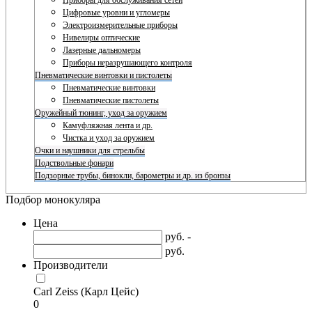
Приборы для обслуживания сетей
Цифровые уровни и угломеры
Электроизмерительные приборы
Нивелиры оптические
Лазерные дальномеры
Приборы неразрушающего контроля
Пневматические винтовки и пистолеты
Пневматические винтовки
Пневматические пистолеты
Оружейный тюнинг, уход за оружием
Камуфляжная лента и др.
Чистка и уход за оружием
Очки и наушники для стрельбы
Подствольные фонари
Подзорные трубы, бинокли, барометры и др. из бронзы
Подбор монокуляра
Цена
руб. -
руб.
Производители
Carl Zeiss (Карл Цейс)
0