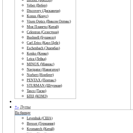
Bresser (Брессер)
Veber (Вебер)
Discovery (Дискавери)
Konus (Конус)
Vixen Optics (Виксен Оптикс)
Моя Планета (Китай)
Celestron (Селестрон)
Bushnell (Бушнелл)
Carl Zeiss (Карл Цейс)
Eschenbach (Эшенбах)
Kenko (Кенко)
Leica (Лейка)
MINOX (Минокс)
Navigator (Навигатор)
Norbert (Норберт)
PENTAX (Пентакс)
STURMAN (Штурман)
Tasco (Таско)
БПЦ (КОМЗ)
+
-
Лупы
По бренду
Levenhuk (США)
Bresser (Германия)
Kromatech (Китай)