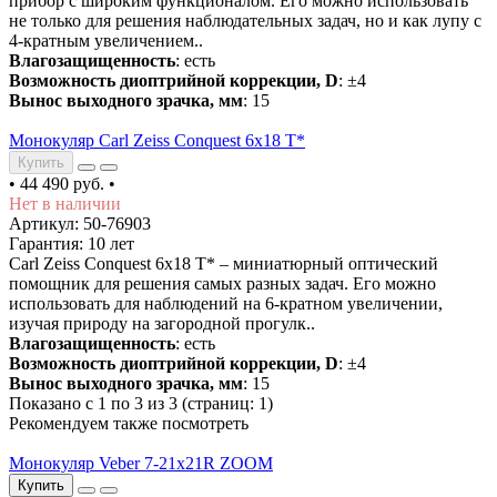
прибор с широким функционалом. Его можно использовать
не только для решения наблюдательных задач, но и как лупу с
4-кратным увеличением..
Влагозащищенность
: есть
Возможность диоптрийной коррекции, D
: ±4
Вынос выходного зрачка, мм
: 15
Монокуляр Carl Zeiss Conquest 6x18 T*
Купить
•
44 490 руб.
•
Нет в наличии
Артикул: 50-76903
Гарантия: 10 лет
Carl Zeiss Conquest 6x18 T* – миниатюрный оптический
помощник для решения самых разных задач. Его можно
использовать для наблюдений на 6-кратном увеличении,
изучая природу на загородной прогулк..
Влагозащищенность
: есть
Возможность диоптрийной коррекции, D
: ±4
Вынос выходного зрачка, мм
: 15
Показано с 1 по 3 из 3 (страниц: 1)
Рекомендуем также посмотреть
Монокуляр Veber 7-21x21R ZOOM
Купить