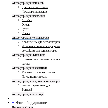
Аксессуары для прицелов
Крышки и наглазники
Чехлы для прицелов
Аксессуары для креплений
Антабки
Опоры
Ручки
Сошки
Аксессуары для тепловизоров
Кронштейны для тепловизоров
Источники питания и зарядные
устройства для тепловизоров
Аксессуары для луп и линз
Штативы напольные и запасные
лампы
Аксессуары для пневматики
Мишени и пулеулавливатели
Пружины и манжеты
Аксессуары для подствольных фонарей
Кольца и крепления для
фонарей
Аксессуары для интерьера
+
-
Фотооборудование
Постоянный свет