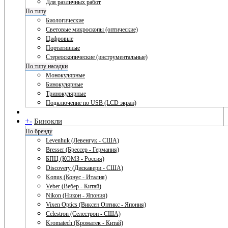
Для различных работ
По типу
Биологические
Световые микроскопы (оптические)
Цифровые
Портативные
Стереоскопические (инструментальные)
По типу насадки
Монокулярные
Бинокулярные
Тринокулярные
Подключение по USB (LCD экран)
+
-
Бинокли
По бренду
Levenhuk (Левенгук - США)
Bresser (Брессер - Германия)
БПЦ (КОМЗ - Россия)
Discovery (Дискавери - США)
Konus (Конус - Италия)
Veber (Вебер - Китай)
Nikon (Никон - Япония)
Vixen Optics (Виксен Оптикс - Япония)
Celestron (Селестрон - США)
Kromatech (Кроматек - Китай)