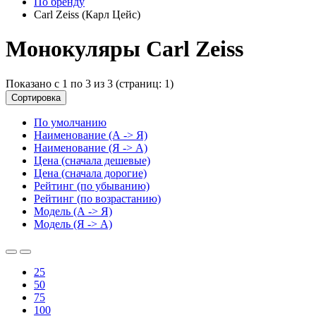
По бренду
Carl Zeiss (Карл Цейс)
Монокуляры Carl Zeiss
Показано с 1 по 3 из 3 (страниц: 1)
Сортировка
По умолчанию
Наименование (А -> Я)
Наименование (Я -> А)
Цена (сначала дешевые)
Цена (сначала дорогие)
Рейтинг (по убыванию)
Рейтинг (по возрастанию)
Модель (А -> Я)
Модель (Я -> А)
25
50
75
100