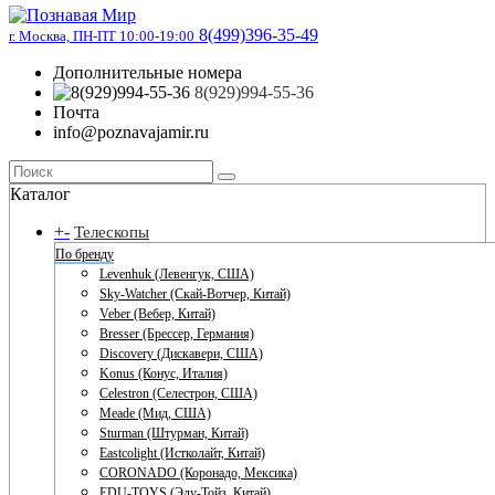
8(499)396-35-49
г. Москва, ПН-ПТ 10:00-19:00
Дополнительные номера
8(929)994-55-36
Почта
info@poznavajamir.ru
Каталог
+
-
Телескопы
По бренду
Levenhuk (Левенгук, США)
Sky-Watcher (Скай-Вотчер, Китай)
Veber (Вебер, Китай)
Bresser (Брессер, Германия)
Discovery (Дискавери, США)
Konus (Конус, Италия)
Celestron (Селестрон, США)
Meade (Мид, США)
Sturman (Штурман, Китай)
Eastcolight (Истколайт, Китай)
CORONADO (Коронадо, Мексика)
EDU-TOYS (Эду-Тойз, Китай)