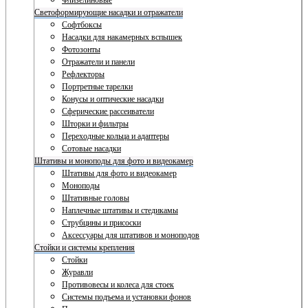
Флизелиновые
Светоформирующие насадки и отражатели
Софтбоксы
Насадки для накамерных вспышек
Фотозонты
Отражатели и панели
Рефлекторы
Портретные тарелки
Конусы и оптические насадки
Сферические рассеиватели
Шторки и фильтры
Переходные кольца и адаптеры
Сотовые насадки
Штативы и моноподы для фото и видеокамер
Штативы для фото и видеокамер
Моноподы
Штативные головы
Наплечные штативы и стедикамы
Струбцины и присоски
Аксессуары для штативов и моноподов
Стойки и системы крепления
Стойки
Журавли
Противовесы и колеса для стоек
Системы подъема и установки фонов