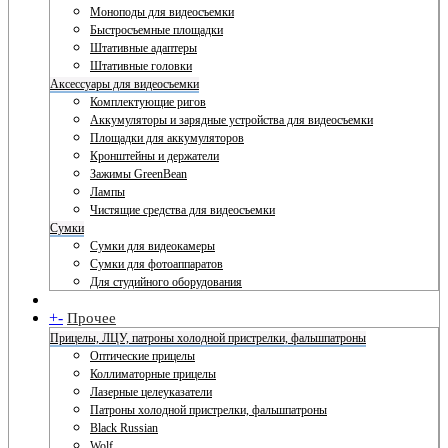
Моноподы для видеосъемки
Быстросъемные площадки
Штативные адаптеры
Штативные головки
Аксессуары для видеосъемки
Комплектующие ригов
Аккумуляторы и зарядные устройства для видеосъемки
Площадки для аккумуляторов
Кронштейны и держатели
Зажимы GreenBean
Лампы
Чистящие средства для видеосъемки
Сумки
Сумки для видеокамеры
Сумки для фотоаппаратов
Для студийного оборудования
+
-
Прочее
Прицелы, ЛЦУ, патроны холодной пристрелки, фальшпатроны
Оптические прицелы
Коллиматорные прицелы
Лазерные целеуказатели
Патроны холодной пристрелки, фальшпатроны
Black Russian
Wolf