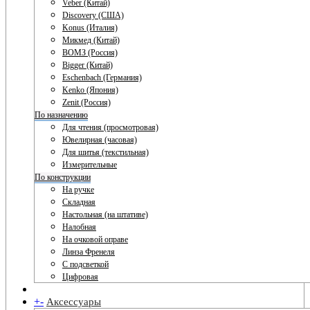
Veber (Китай)
Discovery (США)
Konus (Италия)
Микмед (Китай)
ВОМЗ (Россия)
Bigger (Китай)
Eschenbach (Германия)
Kenko (Япония)
Zenit (Россия)
По назначению
Для чтения (просмотровая)
Ювелирная (часовая)
Для шитья (текстильная)
Измерительные
По конструкции
На ручке
Складная
Настольная (на штативе)
Налобная
На очковой оправе
Линза Френеля
С подсветкой
Цифровая
+
-
Аксессуары