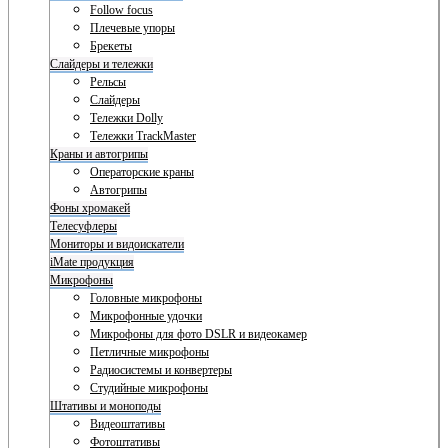
Follow focus
Плечевые упоры
Брекеты
Слайдеры и тележки
Рельсы
Слайдеры
Тележки Dolly
Тележки TrackMaster
Краны и автогрипы
Операторские краны
Автогрипы
Фоны хромакей
Телесуфлеры
Мониторы и видоискатели
iMate продукция
Микрофоны
Головные микрофоны
Микрофонные удочки
Микрофоны для фото DSLR и видеокамер
Петличные микрофоны
Радиосистемы и конвертеры
Студийные микрофоны
Штативы и моноподы
Видеоштативы
Фотоштативы