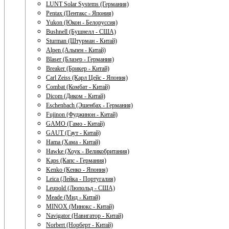
LUNT Solar Systems (Германия)
Pentax (Пентакс - Япония)
Yukon (Юкон - Белоруссия)
Bushnell (Бушнелл - США)
Sturman (Штурман - Китай)
Alpen (Альпен - Китай)
Blaser (Блазер - Германия)
Breaker (Брикер - Китай)
Carl Zeiss (Карл Цейс - Япония)
Combat (Комбат - Китай)
Dicom (Диком - Китай)
Eschenbach (Эшенбах - Германия)
Fujinon (Фуджинон - Китай)
GAMO (Гамо - Китай)
GAUT (Гаут - Китай)
Hama (Хама - Китай)
Hawke (Хоук - Великобритания)
Kaps (Капс - Германия)
Kenko (Кенко - Япония)
Leica (Лейка - Португалия)
Leupold (Люпольд - США)
Meade (Мид - Китай)
MINOX (Минокс - Китай)
Navigator (Навигатор - Китай)
Norbert (Норберт - Китай)