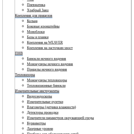
Пневматика
Храбрый Заяц
Крепления для прицелов
Кольца
Боковые кронштейны
Моноблоки
Базы и планки
Крепления на WEAVER
Крепления на ласточкин хвост
ПНВ
Бинокли ночного видения
Монокуляры ночного видения
Прицелы ночного видения
Тепловизоры
Монокуляры тепловизоры
Тепловизионные бинокли
Измерительные инструменты
Видеоэндоскопы
Измерительные рулетки
Влагомеры (датчики влажности)
Детекторы проводки
Измерители параметров окружающей среды
Курвиметры
Лазерные уровни