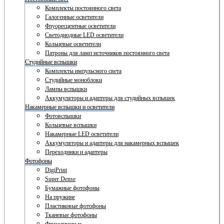
Комплекты постоянного света
Галогенные осветители
Флуоресцентные осветители
Светодиодные LED осветители
Кольцевые осветители
Патроны для ламп источников постоянного света
Студийные вспышки
Комплекты импульсного света
Студийные моноблоки
Лампы вспышки
Аккумуляторы и адаптеры для студийных вспышек
Накамерные вспышки и осветители
Фотовспышки
Кольцевые вспышки
Накамерные LED осветители
Аккумуляторы и адаптеры для накамерных вспышек
Переходники и адаптеры
Фотофоны
DigiPrint
Super Dense
Бумажные фотофоны
На пружине
Пластиковые фотофоны
Тканевые фотофоны