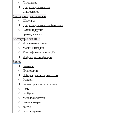
Литература
Средства для очистки
микроскопов
Аксессуары для биноклей
Штативы
Средства для очистки биноклей
Сумки и другие
принадлежности
Аксессуары для ПНВ
Источники питания
Маски и насадки
Микрофоны и пульты ДУ
Инфракрасные фонари
Разное
Компасы
Планетарии
Наборы для экспериментов
Фонари
Барометры и метеостанции
Часы
Глобусы
Металлоискатели
Экшн-камеры
Зонты
Фотоловушки