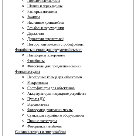
Потолочные системы
Штанги и перекладины
Распорки автополы
Зажимы
Настенные кронштейны
Резьбовые переходники
Держатели
Держатели отражателей
Поворотные консоли-стробофреймы
Фотобоксы и столы для предметной съемки
Платформы поворотные
Фотобоксы
Фотостолы для предметной съемки
Фотоаксессуары
Переходные кольца для объективов
Макрокольца
Светофильтры для объективов
Аккумуляторы и зарядные устройства
Пульты ДУ
Видоискатели
Фотосумки, рюкзаки и чехлы
Сумки для студийного оборудования
Прочие аксессуары
Фоторамки и альбомы
Синхронизаторы и синхрокабели