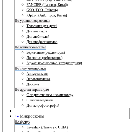
FANCIER (Фансиер, Китай)
GSO (ГСО, Тайвань)
iOptron (АйОптрон, Китай)
По уровню подготовки
Телескопы для детей
Для новичков
Для любителей
Для профессионалов
По оптической схеме
Зеркальные (рефлекторы)
Линзовые (рефракторы)
Зеркально-линзовые (катадиоптрики)
По типу монтировки
Азимутальная
Экваториальная
Добсона
По другим параметрам
С подключением к компьютеру
С автонаведением
Для астрофотографий
+
-
Микроскопы
По бренду
Levenhuk (Левенгук; США)