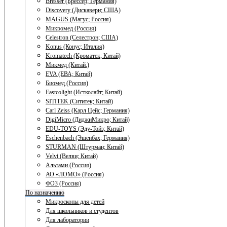
Bresser (Брессер; Германия)
Discovery (Дискавери; США)
MAGUS (Магус; Россия)
Микромед (Россия)
Celestron (Селестрон; США)
Konus (Конус; Италия)
Kromatech (Кроматек; Китай)
Микмед (Китай.)
EVA (ЕВА; Китай)
Биомед (Россия)
Eastcolight (Истколайт; Китай)
SITITEK (Сититек; Китай)
Carl Zeiss (Карл Цейс; Германия)
DigiMicro (ДиджиМикро; Китай)
EDU-TOYS (Эду-Тойз; Китай)
Eschenbach (Эшенбах; Германия)
STURMAN (Штурман; Китай)
Velvi (Велви; Китай)
Альтами (Россия)
АО «ЛОМО» (Россия)
ФОЗ (Россия)
По назначению
Микроскопы для детей
Для школьников и студентов
Для лаборатории