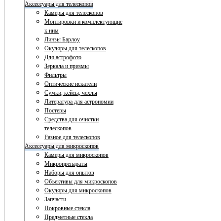
Аксессуары для телескопов
Камеры для телескопов
Монтировки и комплектующие
к ним
Линзы Барлоу
Окуляры для телескопов
Для астрофото
Зеркала и призмы
Фильтры
Оптические искатели
Сумки, кейсы, чехлы
Литература для астрономии
Постеры
Средства для очистки
телескопов
Разное для телескопов
Аксессуары для микроскопов
Камеры для микроскопов
Микропрепараты
Наборы для опытов
Объективы для микроскопов
Окуляры для микроскопов
Запчасти
Покровные стекла
Предметные стекла