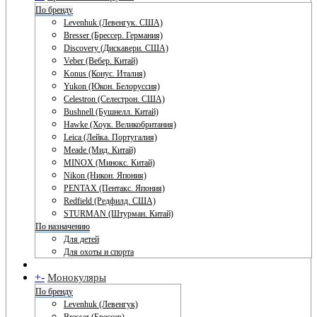
По бренду
Levenhuk (Левенгук. США)
Bresser (Брессер. Германия)
Discovery (Дискавери. США)
Veber (Вебер. Китай)
Konus (Конус. Италия)
Yukon (Юкон. Белоруссия)
Celestron (Селестрон. США)
Bushnell (Бушнелл. Китай)
Hawke (Хоук. Великобритания)
Leica (Лейка. Португалия)
Meade (Мид. Китай)
MINOX (Минокс. Китай)
Nikon (Никон. Япония)
PENTAX (Пентакс. Япония)
Redfield (Редфилд. США)
STURMAN (Штурман. Китай)
По назначению
Для детей
Для охоты и спорта
+
-
Монокуляры
По бренду
Levenhuk (Левенгук)