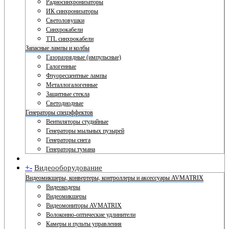
Радиосинхронизаторы
ИК синхронизаторы
Светоловушки
Синхрокабели
TTL синхрокабели
Запасные лампы и колбы
Газоразрядные (импульсные)
Галогенные
Флуоресцентные лампы
Металлогалогенные
Защитные стекла
Светодиодные
Генераторы спецэффектов
Вентиляторы студийные
Генераторы мыльных пузырей
Генераторы снега
Генераторы тумана
+
-
Видеооборудование
Видеомикшеры, конвертеры, контроллеры и аксессуары AVMATRIX
Видеокодеры
Видеомикшеры
Видеомониторы AVMATRIX
Волоконно-оптические удлинители
Камеры и пульты управления