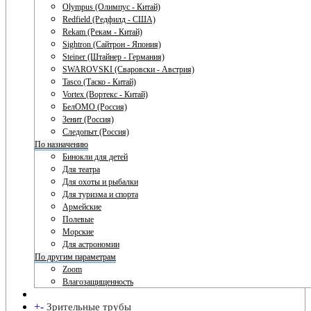
Olympus (Олимпус - Китай)
Redfield (Редфилд - США)
Rekam (Рекам - Китай)
Sightron (Сайтрон - Япония)
Steiner (Штайнер - Германия)
SWAROVSKI (Сваровски - Австрия)
Tasco (Таско - Китай)
Vortex (Вортекс - Китай)
БелОМО (Россия)
Зенит (Россия)
Следопыт (Россия)
По назначению
Бинокли для детей
Для театра
Для охоты и рыбалки
Для туризма и спорта
Армейские
Полевые
Морские
Для астрономии
По другим параметрам
Zoom
Влагозащищенность
+
-
Зрительные трубы