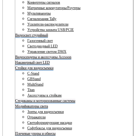
Конвертеры сигналов
Матричные коммутаторы/Роутеры
Мультивьюеры
Сигнализация Tally
Усилители-распределители
Устройства захвата USB/PCIE
Видеосвет студийный
Галогенный свет
Светодиодный LED
Управление светом DMX
Видеосендеры и аксессуары Accsoon
Накамерный свет LED
Стойки для видеосъемки
C-Stand
GBStand
MultiStand
Titan
Аксессуары к стойкам
Стедикамы и моторизованные системы
Модификаторы света
Зонты для видеосъемки
Отражатели
Светоформирующие насадки
Софтбоксы для видеосъемки
Плечевые упоры и обвесы