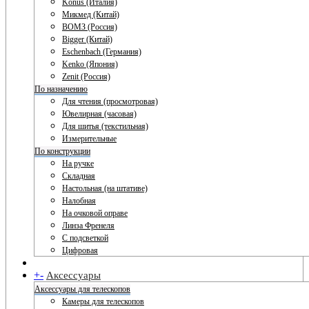
Konus (Италия)
Микмед (Китай)
ВОМЗ (Россия)
Bigger (Китай)
Eschenbach (Германия)
Kenko (Япония)
Zenit (Россия)
По назначению
Для чтения (просмотровая)
Ювелирная (часовая)
Для шитья (текстильная)
Измерительные
По конструкции
На ручке
Складная
Настольная (на штативе)
Налобная
На очковой оправе
Линза Френеля
С подсветкой
Цифровая
+
-
Аксессуары
Аксессуары для телескопов
Камеры для телескопов