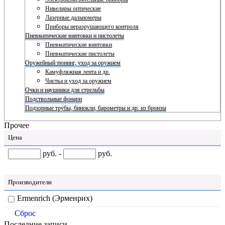
Нивелиры оптические
Лазерные дальномеры
Приборы неразрушающего контроля
Пневматические винтовки и пистолеты
Пневматические винтовки
Пневматические пистолеты
Оружейный тюнинг, уход за оружием
Камуфляжная лента и др.
Чистка и уход за оружием
Очки и наушники для стрельбы
Подствольные фонари
Подзорные трубы, бинокли, барометры и др. из бронзы
Прочее
Цена
руб. -
руб.
Производители
Ermenrich (Эрменрих)
Сброс
Последние записи