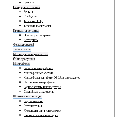
Брекеты
Слайдеры и тележки
Рельсы
Слайдеры
Тележки Dolly
Тележки TrackMaster
Краны и автогрипы
Операторские краны
Автогрипы
Фоны хромакей
Телесуфлеры
Мониторы и видоискатели
iMate продукция
Микрофоны
Головные микрофоны
Микрофонные удочки
Микрофоны для фото DSLR и видеокамер
Петличные микрофоны
Радиосистемы и конвертеры
Студийные микрофоны
Штативы и моноподы
Видеоштативы
Фотоштативы
Моноподы для видеосъемки
Быстросъемные площадки