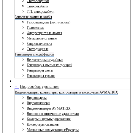
Светоловушки
Синхрокабели
TTL синхрокабели
Запасные лампы и колбы
Газоразрядные (импульсные)
Галогенные
Флуоресцентные лампы
Металлогалогенные
Защитные стекла
Светодиодные
Генераторы спецэффектов
Вентиляторы студийные
Генераторы мыльных пузырей
Генераторы снега
Генераторы тумана
+
-
Видеооборудование
Видеомикшеры, конвертеры, контроллеры и аксессуары AVMATRIX
Видеокодеры
Видеомикшеры
Видеомониторы AVMATRIX
Волоконно-оптические удлинители
Камеры и пульты управления
Конвертеры сигналов
Матричные коммутаторы/Роутеры