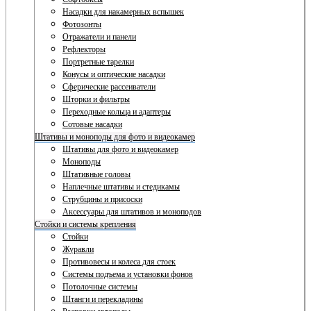
Насадки для накамерных вспышек
Фотозонты
Отражатели и панели
Рефлекторы
Портретные тарелки
Конусы и оптические насадки
Сферические рассеиватели
Шторки и фильтры
Переходные кольца и адаптеры
Сотовые насадки
Штативы и моноподы для фото и видеокамер
Штативы для фото и видеокамер
Моноподы
Штативные головы
Наплечные штативы и стедикамы
Струбцины и присоски
Аксессуары для штативов и моноподов
Стойки и системы крепления
Стойки
Журавли
Противовесы и колеса для стоек
Системы подъема и установки фонов
Потолочные системы
Штанги и перекладины