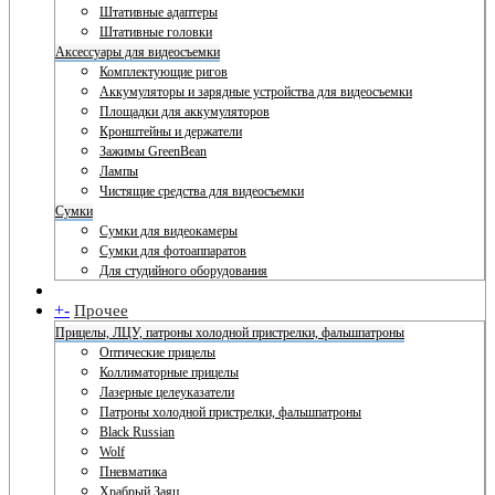
Штативные адаптеры
Штативные головки
Аксессуары для видеосъемки
Комплектующие ригов
Аккумуляторы и зарядные устройства для видеосъемки
Площадки для аккумуляторов
Кронштейны и держатели
Зажимы GreenBean
Лампы
Чистящие средства для видеосъемки
Сумки
Сумки для видеокамеры
Сумки для фотоаппаратов
Для студийного оборудования
+
-
Прочее
Прицелы, ЛЦУ, патроны холодной пристрелки, фальшпатроны
Оптические прицелы
Коллиматорные прицелы
Лазерные целеуказатели
Патроны холодной пристрелки, фальшпатроны
Black Russian
Wolf
Пневматика
Храбрый Заяц