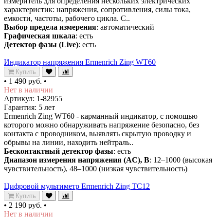
измеритель для определения нескольких электрических
характеристик: напряжения, сопротивления, силы тока,
емкости, частоты, рабочего цикла. С..
Выбор предела измерения
: автоматический
Графическая шкала
: есть
Детектор фазы (Live)
: есть
Индикатор напряжения Ermenrich Zing WT60
Купить
•
1 490 руб.
•
Нет в наличии
Артикул: 1-82955
Гарантия: 5 лет
Ermenrich Zing WT60 - карманный индикатор, с помощью
которого можно обнаруживать напряжение безопасно, без
контакта с проводником, выявлять скрытую проводку и
обрывы на линии, находить нейтраль..
Бесконтактный детектор фазы
: есть
Диапазон измерения напряжения (AC), В
: 12–1000 (высокая
чувствительность), 48–1000 (низкая чувствительность)
Цифровой мультиметр Ermenrich Zing TC12
Купить
•
2 190 руб.
•
Нет в наличии