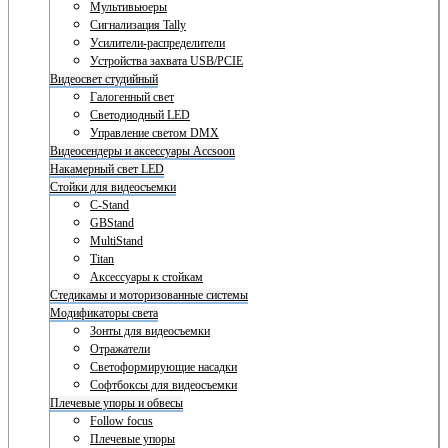
Мультивьюеры
Сигнализация Tally
Усилители-распределители
Устройства захвата USB/PCIE
Видеосвет студийный
Галогенный свет
Светодиодный LED
Управление светом DMX
Видеосендеры и аксессуары Accsoon
Накамерный свет LED
Стойки для видеосъемки
C-Stand
GBStand
MultiStand
Titan
Аксессуары к стойкам
Стедикамы и моторизованные системы
Модификаторы света
Зонты для видеосъемки
Отражатели
Светоформирующие насадки
Софтбоксы для видеосъемки
Плечевые упоры и обвесы
Follow focus
Плечевые упоры