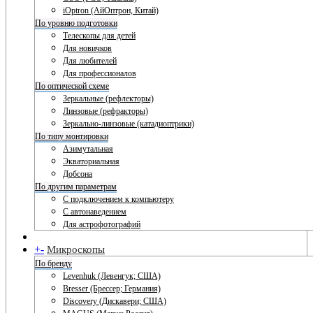
iOptron (АйОптрон, Китай)
По уровню подготовки
Телескопы для детей
Для новичков
Для любителей
Для профессионалов
По оптической схеме
Зеркальные (рефлекторы)
Линзовые (рефракторы)
Зеркально-линзовые (катадиоптрики)
По типу монтировки
Азимутальная
Экваториальная
Добсона
По другим параметрам
С подключением к компьютеру
С автонаведением
Для астрофотографий
+
-
Микроскопы
По бренду
Levenhuk (Левенгук; США)
Bresser (Брессер; Германия)
Discovery (Дискавери; США)