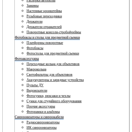
Распорки автополы
Зажимы
Настенные кронштейны
Резьбовые переходники
Держатели
Держатели отражателей
Поворотные консоли-стробофреймы
Фотобоксы и столы для предметной съемки
Платформы поворотные
Фотобоксы
Фотостолы для предметной съемки
Фотоаксессуары
Переходные кольца для объективов
Макрокольца
Светофильтры для объективов
Аккумуляторы и зарядные устройства
Пульты ДУ
Видоискатели
Фотосумки, рюкзаки и чехлы
Сумки для студийного оборудования
Прочие аксессуары
Фоторамки и альбомы
Синхронизаторы и синхрокабели
Радиосинхронизаторы
ИК синхронизаторы