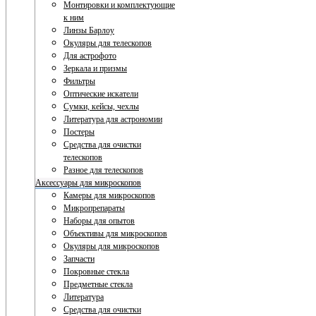
Монтировки и комплектующие
к ним
Линзы Барлоу
Окуляры для телескопов
Для астрофото
Зеркала и призмы
Фильтры
Оптические искатели
Сумки, кейсы, чехлы
Литература для астрономии
Постеры
Средства для очистки
телескопов
Разное для телескопов
Аксессуары для микроскопов
Камеры для микроскопов
Микропрепараты
Наборы для опытов
Объективы для микроскопов
Окуляры для микроскопов
Запчасти
Покровные стекла
Предметные стекла
Литература
Средства для очистки