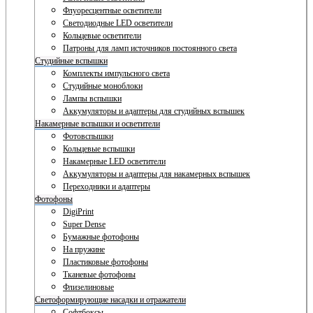
Флуоресцентные осветители
Светодиодные LED осветители
Кольцевые осветители
Патроны для ламп источников постоянного света
Студийные вспышки
Комплекты импульсного света
Студийные моноблоки
Лампы вспышки
Аккумуляторы и адаптеры для студийных вспышек
Накамерные вспышки и осветители
Фотовспышки
Кольцевые вспышки
Накамерные LED осветители
Аккумуляторы и адаптеры для накамерных вспышек
Переходники и адаптеры
Фотофоны
DigiPrint
Super Dense
Бумажные фотофоны
На пружине
Пластиковые фотофоны
Тканевые фотофоны
Флизелиновые
Светоформирующие насадки и отражатели
Софтбоксы