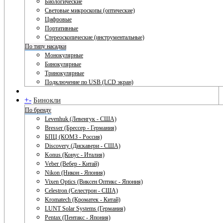
Биологические
Световые микроскопы (оптические)
Цифровые
Портативные
Стереоскопические (инструментальные)
По типу насадки
Монокулярные
Бинокулярные
Тринокулярные
Подключение по USB (LCD экран)
+
-
Бинокли
По бренду
Levenhuk (Левенгук - США)
Bresser (Брессер - Германия)
БПЦ (КОМЗ - Россия)
Discovery (Дискавери - США)
Konus (Конус - Италия)
Veber (Вебер - Китай)
Nikon (Никон - Япония)
Vixen Optics (Виксен Оптикс - Япония)
Celestron (Селестрон - США)
Kromatech (Кроматек - Китай)
LUNT Solar Systems (Германия)
Pentax (Пентакс - Япония)