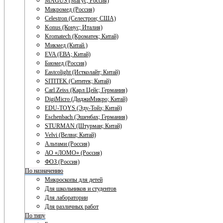
MAGUS (Магус; Россия)
Микромед (Россия)
Celestron (Селестрон; США)
Konus (Конус; Италия)
Kromatech (Кроматек; Китай)
Микмед (Китай.)
EVA (ЕВА; Китай)
Биомед (Россия)
Eastcolight (Истколайт; Китай)
SITITEK (Сититек; Китай)
Carl Zeiss (Карл Цейс; Германия)
DigiMicro (ДиджиМикро; Китай)
EDU-TOYS (Эду-Тойз; Китай)
Eschenbach (Эшенбах; Германия)
STURMAN (Штурман; Китай)
Velvi (Велви; Китай)
Альтами (Россия)
АО «ЛОМО» (Россия)
ФОЗ (Россия)
По назначению
Микроскопы для детей
Для школьников и студентов
Для лаборатории
Для различных работ
По типу