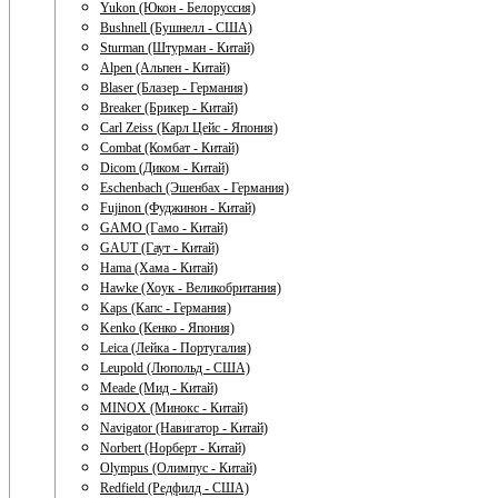
Yukon (Юкон - Белоруссия)
Bushnell (Бушнелл - США)
Sturman (Штурман - Китай)
Alpen (Альпен - Китай)
Blaser (Блазер - Германия)
Breaker (Брикер - Китай)
Carl Zeiss (Карл Цейс - Япония)
Combat (Комбат - Китай)
Dicom (Диком - Китай)
Eschenbach (Эшенбах - Германия)
Fujinon (Фуджинон - Китай)
GAMO (Гамо - Китай)
GAUT (Гаут - Китай)
Hama (Хама - Китай)
Hawke (Хоук - Великобритания)
Kaps (Капс - Германия)
Kenko (Кенко - Япония)
Leica (Лейка - Португалия)
Leupold (Люпольд - США)
Meade (Мид - Китай)
MINOX (Минокс - Китай)
Navigator (Навигатор - Китай)
Norbert (Норберт - Китай)
Olympus (Олимпус - Китай)
Redfield (Редфилд - США)