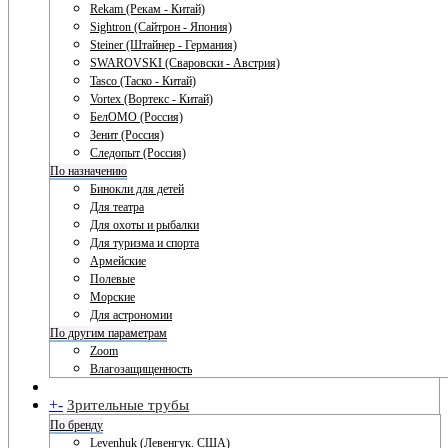
Rekam (Рекам - Китай)
Sightron (Сайтрон - Япония)
Steiner (Штайнер - Германия)
SWAROVSKI (Сваровски - Австрия)
Tasco (Таско - Китай)
Vortex (Вортекс - Китай)
БелОМО (Россия)
Зенит (Россия)
Следопыт (Россия)
По назначению
Бинокли для детей
Для театра
Для охоты и рыбалки
Для туризма и спорта
Армейские
Полевые
Морские
Для астрономии
По другим параметрам
Zoom
Влагозащищенность
+
-
Зрительные трубы
По бренду
Levenhuk (Левенгук. США)