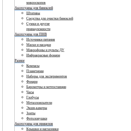
микроскопов
Аксессуары для биноклей
Штативы
Средства для очистки биноклей
Сумки и другие
принадлежности
Аксессуары для ПНВ
Источники питания
Маски и насадки
Микрофоны и пульты ДУ
Инфракрасные фонари
Разное
Компасы
Планетарии
Наборы для экспериментов
Фонари
Барометры и метеостанции
Часы
Глобусы
Металлоискатели
Экшн-камеры
Зонты
Фотоловушки
Аксессуары для прицелов
Крышки и наглазники