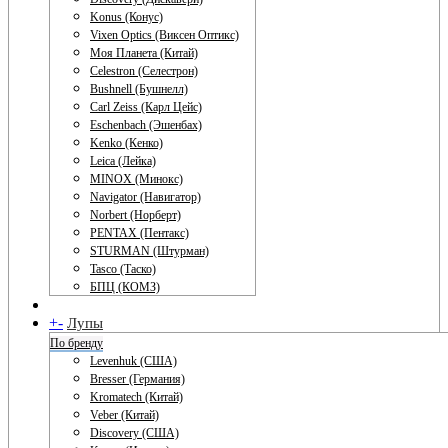
Konus (Конус)
Vixen Optics (Виксен Оптикс)
Моя Планета (Китай)
Celestron (Селестрон)
Bushnell (Бушнелл)
Carl Zeiss (Карл Цейс)
Eschenbach (Эшенбах)
Kenko (Кенко)
Leica (Лейка)
MINOX (Минокс)
Navigator (Навигатор)
Norbert (Норберт)
PENTAX (Пентакс)
STURMAN (Штурман)
Tasco (Таско)
БПЦ (КОМЗ)
+
-
Лупы
По бренду
Levenhuk (США)
Bresser (Германия)
Kromatech (Китай)
Veber (Китай)
Discovery (США)