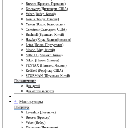
Bresser (Брессер. Германия)
Discovery (Дискавери. США)
Veber (Вебер. Китай)
Konus (Конус. Италия)
Yukon (Юкон. Белоруссия)
Celestron (Селестрон. США)
Bushnell (Бушнелл. Китай)
Hawke (Хоук. Великобритания)
Leica (Лейка. Португалия)
Meade (Мид. Китай)
MINOX (Минокс. Китай)
Nikon (Никон. Япония)
PENTAX (Пентакс. Япония)
Redfield (Редфилд. США)
STURMAN (Штурман. Китай)
По назначению
Для детей
Для охоты и спорта
+
-
Монокуляры
По бренду
Levenhuk (Левенгук)
Bresser (Брессер)
Veber (Вебер)
Discovery (Дискавери)