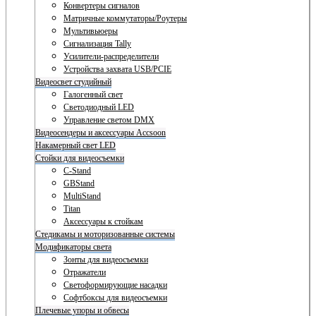
Конвертеры сигналов
Матричные коммутаторы/Роутеры
Мультивьюеры
Сигнализация Tally
Усилители-распределители
Устройства захвата USB/PCIE
Видеосвет студийный
Галогенный свет
Светодиодный LED
Управление светом DMX
Видеосендеры и аксессуары Accsoon
Накамерный свет LED
Стойки для видеосъемки
C-Stand
GBStand
MultiStand
Titan
Аксессуары к стойкам
Стедикамы и моторизованные системы
Модификаторы света
Зонты для видеосъемки
Отражатели
Светоформирующие насадки
Софтбоксы для видеосъемки
Плечевые упоры и обвесы