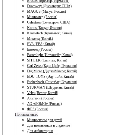
Bresser (Брессер; Германия)
Discovery (Дискавери; США)
MAGUS (Магус; Россия)
Микромед (Россия)
Celestron (Селестрон; США)
Konus (Конус; Италия)
Kromatech (Кроматек; Китай)
Микмед (Китай.)
EVA (ЕВА; Китай)
Биомед (Россия)
Eastcolight (Истколайт; Китай)
SITITEK (Сититек; Китай)
Carl Zeiss (Карл Цейс; Германия)
DigiMicro (ДиджиМикро; Китай)
EDU-TOYS (Эду-Тойз; Китай)
Eschenbach (Эшенбах; Германия)
STURMAN (Штурман; Китай)
Velvi (Велви; Китай)
Альтами (Россия)
АО «ЛОМО» (Россия)
ФОЗ (Россия)
По назначению
Микроскопы для детей
Для школьников и студентов
Для лаборатории