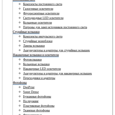
Комплекты постоянного света
Галогенные осветители
Флуоресцентные осветители
Светодиодные LED осветители
Кольцевые осветители
Патроны для ламп источников постоянного света
Студийные вспышки
Комплекты импульсного света
Студийные моноблоки
Лампы вспышки
Аккумуляторы и адаптеры для студийных вспышек
Накамерные вспышки и осветители
Фотовспышки
Кольцевые вспышки
Накамерные LED осветители
Аккумуляторы и адаптеры для накамерных вспышек
Переходники и адаптеры
Фотофоны
DigiPrint
Super Dense
Бумажные фотофоны
На пружине
Пластиковые фотофоны
Тканевые фотофоны