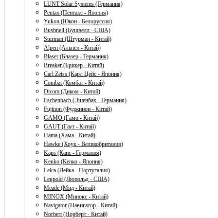
LUNT Solar Systems (Германия)
Pentax (Пентакс - Япония)
Yukon (Юкон - Белоруссия)
Bushnell (Бушнелл - США)
Sturman (Штурман - Китай)
Alpen (Альпен - Китай)
Blaser (Блазер - Германия)
Breaker (Брикер - Китай)
Carl Zeiss (Карл Цейс - Япония)
Combat (Комбат - Китай)
Dicom (Диком - Китай)
Eschenbach (Эшенбах - Германия)
Fujinon (Фуджинон - Китай)
GAMO (Гамо - Китай)
GAUT (Гаут - Китай)
Hama (Хама - Китай)
Hawke (Хоук - Великобритания)
Kaps (Капс - Германия)
Kenko (Кенко - Япония)
Leica (Лейка - Португалия)
Leupold (Люпольд - США)
Meade (Мид - Китай)
MINOX (Минокс - Китай)
Navigator (Навигатор - Китай)
Norbert (Норберт - Китай)