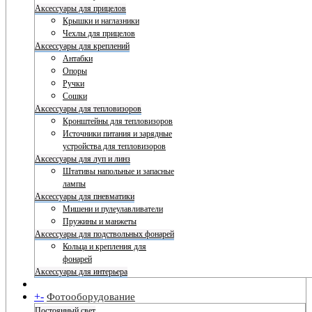
Аксессуары для прицелов
Крышки и наглазники
Чехлы для прицелов
Аксессуары для креплений
Антабки
Опоры
Ручки
Сошки
Аксессуары для тепловизоров
Кронштейны для тепловизоров
Источники питания и зарядные
устройства для тепловизоров
Аксессуары для луп и линз
Штативы напольные и запасные
лампы
Аксессуары для пневматики
Мишени и пулеулавливатели
Пружины и манжеты
Аксессуары для подствольных фонарей
Кольца и крепления для
фонарей
Аксессуары для интерьера
+
-
Фотооборудование
Постоянный свет