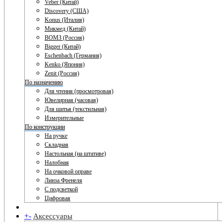
Veber (Китай)
Discovery (США)
Konus (Италия)
Микмед (Китай)
ВОМЗ (Россия)
Bigger (Китай)
Eschenbach (Германия)
Kenko (Япония)
Zenit (Россия)
По назначению
Для чтения (просмотровая)
Ювелирная (часовая)
Для шитья (текстильная)
Измерительные
По конструкции
На ручке
Складная
Настольная (на штативе)
Налобная
На очковой оправе
Линза Френеля
С подсветкой
Цифровая
+
-
Аксессуары