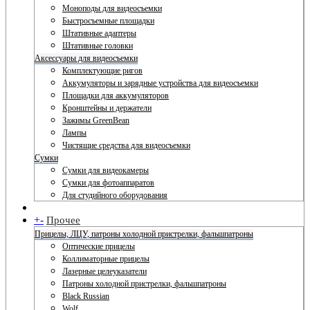
Моноподы для видеосъемки
Быстросъемные площадки
Штативные адаптеры
Штативные головки
Аксессуары для видеосъемки
Комплектующие ригов
Аккумуляторы и зарядные устройства для видеосъемки
Площадки для аккумуляторов
Кронштейны и держатели
Зажимы GreenBean
Лампы
Чистящие средства для видеосъемки
Сумки
Сумки для видеокамеры
Сумки для фотоаппаратов
Для студийного оборудования
+
-
Прочее
Прицелы, ЛЦУ, патроны холодной пристрелки, фальшпатроны
Оптические прицелы
Коллиматорные прицелы
Лазерные целеуказатели
Патроны холодной пристрелки, фальшпатроны
Black Russian
Wolf