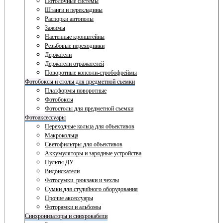
Потолочные системы
Штанги и перекладины
Распорки автополы
Зажимы
Настенные кронштейны
Резьбовые переходники
Держатели
Держатели отражателей
Поворотные консоли-стробофреймы
Фотобоксы и столы для предметной съемки
Платформы поворотные
Фотобоксы
Фотостолы для предметной съемки
Фотоаксессуары
Переходные кольца для объективов
Макрокольца
Светофильтры для объективов
Аккумуляторы и зарядные устройства
Пульты ДУ
Видоискатели
Фотосумки, рюкзаки и чехлы
Сумки для студийного оборудования
Прочие аксессуары
Фоторамки и альбомы
Синхронизаторы и синхрокабели