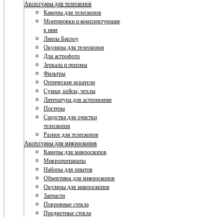
Аксессуары для телескопов
Камеры для телескопов
Монтировки и комплектующие
к ним
Линзы Барлоу
Окуляры для телескопов
Для астрофото
Зеркала и призмы
Фильтры
Оптические искатели
Сумки, кейсы, чехлы
Литература для астрономии
Постеры
Средства для очистки
телескопов
Разное для телескопов
Аксессуары для микроскопов
Камеры для микроскопов
Микропрепараты
Наборы для опытов
Объективы для микроскопов
Окуляры для микроскопов
Запчасти
Покровные стекла
Предметные стекла