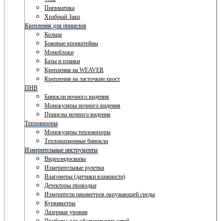
Пневматика
Храбрый Заяц
Крепления для прицелов
Кольца
Боковые кронштейны
Моноблоки
Базы и планки
Крепления на WEAVER
Крепления на ласточкин хвост
ПНВ
Бинокли ночного видения
Монокуляры ночного видения
Прицелы ночного видения
Тепловизоры
Монокуляры тепловизоры
Тепловизионные бинокли
Измерительные инструменты
Видеоэндоскопы
Измерительные рулетки
Влагомеры (датчики влажности)
Детекторы проводки
Измерители параметров окружающей среды
Курвиметры
Лазерные уровни