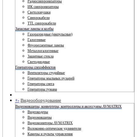
Радиосинхронизаторы
ИК синхронизаторы
Светоловушки
Синхрокабели
TTL синхрокабели
Запасные лампы и колбы
Газоразрядные (импульсные)
Галогенные
Флуоресцентные лампы
Металлогалогенные
Защитные стекла
Светодиодные
Генераторы спецэффектов
Вентиляторы студийные
Генераторы мыльных пузырей
Генераторы снега
Генераторы тумана
+
-
Видеооборудование
Видеомикшеры, конвертеры, контроллеры и аксессуары AVMATRIX
Видеокодеры
Видеомикшеры
Видеомониторы AVMATRIX
Волоконно-оптические удлинители
Камеры и пульты управления