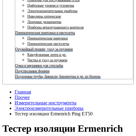
Приборы для обслуживания сетей
Цифровые уровни и угломеры
Электроизмерительные приборы
Нивелиры оптические
Лазерные дальномеры
Приборы неразрушающего контроля
Пневматические винтовки и пистолеты
Пневматические винтовки
Пневматические пистолеты
Оружейный тюнинг, уход за оружием
Камуфляжная лента и др.
Чистка и уход за оружием
Очки и наушники для стрельбы
Подствольные фонари
Подзорные трубы, бинокли, барометры и др. из бронзы
Главная
Прочее
Измерительные инструменты
Электроизмерительные приборы
Тестер изоляции Ermenrich Ping ET50
Тестер изоляции Ermenrich