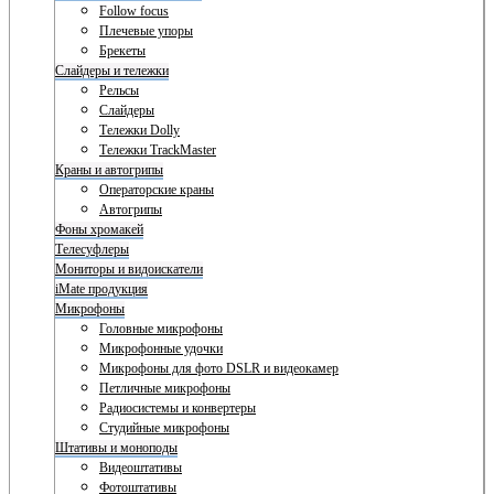
Follow focus
Плечевые упоры
Брекеты
Слайдеры и тележки
Рельсы
Слайдеры
Тележки Dolly
Тележки TrackMaster
Краны и автогрипы
Операторские краны
Автогрипы
Фоны хромакей
Телесуфлеры
Мониторы и видоискатели
iMate продукция
Микрофоны
Головные микрофоны
Микрофонные удочки
Микрофоны для фото DSLR и видеокамер
Петличные микрофоны
Радиосистемы и конвертеры
Студийные микрофоны
Штативы и моноподы
Видеоштативы
Фотоштативы