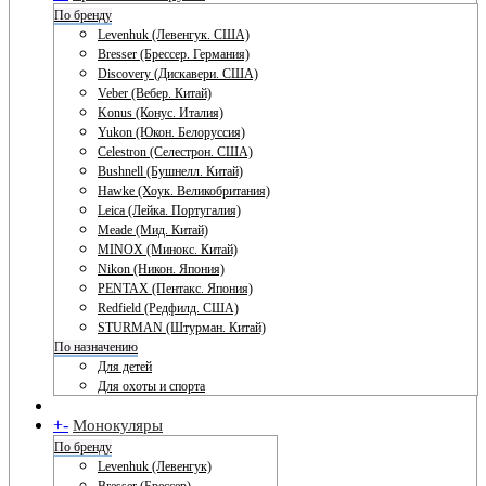
По бренду
Levenhuk (Левенгук. США)
Bresser (Брессер. Германия)
Discovery (Дискавери. США)
Veber (Вебер. Китай)
Konus (Конус. Италия)
Yukon (Юкон. Белоруссия)
Celestron (Селестрон. США)
Bushnell (Бушнелл. Китай)
Hawke (Хоук. Великобритания)
Leica (Лейка. Португалия)
Meade (Мид. Китай)
MINOX (Минокс. Китай)
Nikon (Никон. Япония)
PENTAX (Пентакс. Япония)
Redfield (Редфилд. США)
STURMAN (Штурман. Китай)
По назначению
Для детей
Для охоты и спорта
+
-
Монокуляры
По бренду
Levenhuk (Левенгук)