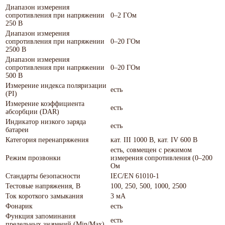
Диапазон измерения
сопротивления при напряжении
0–2 ГОм
250 В
Диапазон измерения
сопротивления при напряжении
0–20 ГОм
2500 В
Диапазон измерения
сопротивления при напряжении
0–20 ГОм
500 В
Измерение индекса поляризации
есть
(PI)
Измерение коэффициента
есть
абсорбции (DAR)
Индикатор низкого заряда
есть
батареи
Категория перенапряжения
кат. III 1000 В, кат. IV 600 В
есть, совмещен с режимом
Режим прозвонки
измерения сопротивления (0–200
Ом
Стандарты безопасности
IEC/EN 61010-1
Тестовые напряжения, В
100, 250, 500, 1000, 2500
Ток короткого замыкания
3 мА
Фонарик
есть
Функция запоминания
есть
предельных значений (Min/Max)