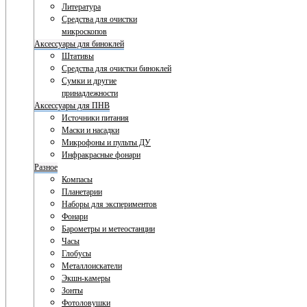
Литература
Средства для очистки
микроскопов
Аксессуары для биноклей
Штативы
Средства для очистки биноклей
Сумки и другие
принадлежности
Аксессуары для ПНВ
Источники питания
Маски и насадки
Микрофоны и пульты ДУ
Инфракрасные фонари
Разное
Компасы
Планетарии
Наборы для экспериментов
Фонари
Барометры и метеостанции
Часы
Глобусы
Металлоискатели
Экшн-камеры
Зонты
Фотоловушки