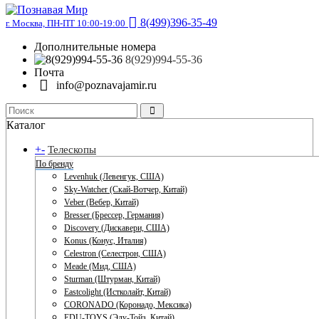
8(499)396-35-49
г. Москва, ПН-ПТ 10:00-19:00
Дополнительные номера
8(929)994-55-36
Почта
info@poznavajamir.ru
Каталог
+
-
Телескопы
По бренду
Levenhuk (Левенгук, США)
Sky-Watcher (Скай-Вотчер, Китай)
Veber (Вебер, Китай)
Bresser (Брессер, Германия)
Discovery (Дискавери, США)
Konus (Конус, Италия)
Celestron (Селестрон, США)
Meade (Мид, США)
Sturman (Штурман, Китай)
Eastcolight (Истколайт, Китай)
CORONADO (Коронадо, Мексика)
EDU-TOYS (Эду-Тойз, Китай)