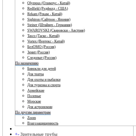
Olympus (Олимпус - Китай)
Redfield (Редфилд - США)
Rekam (Рекам - Китай)
Sightron (Сайтрон - Япония)
Steiner (Штайнер - Германия)
SWAROVSKI (Сваровски - Австрия)
Tasco (Таско - Китай)
Vortex (Вортекс - Китай)
БелОМО (Россия)
Зенит (Россия)
Следопыт (Россия)
По назначению
Бинокли для детей
Для театра
Для охоты и рыбалки
Для туризма и спорта
Армейские
Полевые
Морские
Для астрономии
По другим параметрам
Zoom
Влагозащищенность
+
-
Зрительные трубы