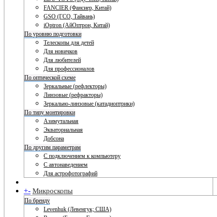
FANCIER (Фансиер, Китай)
GSO (ГСО, Тайвань)
iOptron (АйОптрон, Китай)
По уровню подготовки
Телескопы для детей
Для новичков
Для любителей
Для профессионалов
По оптической схеме
Зеркальные (рефлекторы)
Линзовые (рефракторы)
Зеркально-линзовые (катадиоптрики)
По типу монтировки
Азимутальная
Экваториальная
Добсона
По другим параметрам
С подключением к компьютеру
С автонаведением
Для астрофотографий
+
-
Микроскопы
По бренду
Levenhuk (Левенгук; США)