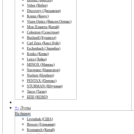
Bresser (Брессер)
Veber (Вебер)
Discovery (Дискавери)
Konus (Конус)
Vixen Optics (Виксен Оптикс)
Моя Планета (Китай)
Celestron (Селестрон)
Bushnell (Бушнелл)
Carl Zeiss (Карл Цейс)
Eschenbach (Эшенбах)
Kenko (Кенко)
Leica (Лейка)
MINOX (Минокс)
Navigator (Навигатор)
Norbert (Норберт)
PENTAX (Пентакс)
STURMAN (Штурман)
Tasco (Таско)
БПЦ (КОМЗ)
+
-
Лупы
По бренду
Levenhuk (США)
Bresser (Германия)
Kromatech (Китай)