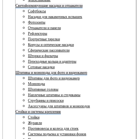
Флизелиновые
Светоформирующие насадки и отражатели
Софтбоксы
Насадки для накамерных вспышек
Фотозонты
Отражатели и панели
Рефлекторы
Портретные тарелки
Конусы и оптические насадки
Сферические рассеиватели
Шторки и фильтры
Переходные кольца и адаптеры
Сотовые насадки
Штативы и моноподы для фото и видеокамер
Штативы для фото и видеокамер
Моноподы
Штативные головы
Наплечные штативы и стедикамы
Струбцины и присоски
Аксессуары для штативов и моноподов
Стойки и системы крепления
Стойки
Журавли
Противовесы и колеса для стоек
Системы подъема и установки фонов