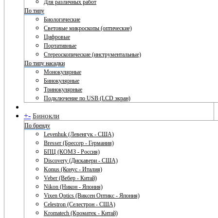
Для различных работ
По типу
Биологические
Световые микроскопы (оптические)
Цифровые
Портативные
Стереоскопические (инструментальные)
По типу насадки
Монокулярные
Бинокулярные
Тринокулярные
Подключение по USB (LCD экран)
+
-
Бинокли
По бренду
Levenhuk (Левенгук - США)
Bresser (Брессер - Германия)
БПЦ (КОМЗ - Россия)
Discovery (Дискавери - США)
Konus (Конус - Италия)
Veber (Вебер - Китай)
Nikon (Никон - Япония)
Vixen Optics (Виксен Оптикс - Япония)
Celestron (Селестрон - США)
Kromatech (Кроматек - Китай)