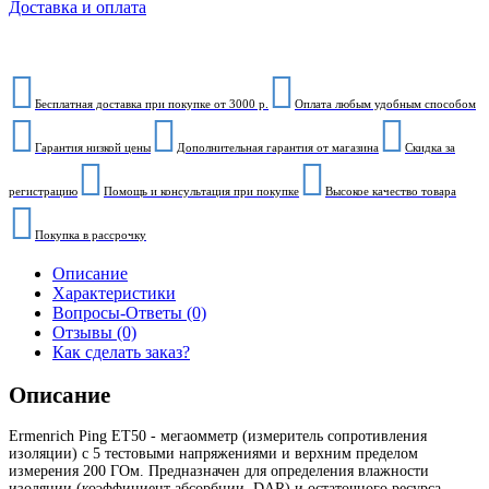
Доставка и оплата
Бесплатная доставка при покупке от 3000 р.
Оплата любым удобным способом
Гарантия низкой цены
Дополнительная гарантия от магазина
Скидка за
регистрацию
Помощь и консультация при покупке
Высокое качество товара
Покупка в рассрочку
Описание
Характеристики
Вопросы-Ответы (0)
Отзывы (0)
Как сделать заказ?
Описание
Ermenrich Ping ET50 - мегаомметр (измеритель сопротивления
изоляции) с 5 тестовыми напряжениями и верхним пределом
измерения 200 ГОм. Предназначен для определения влажности
изоляции (коэффициент абсорбции, DAR) и остаточного ресурса