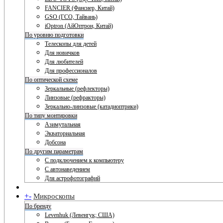
FANCIER (Фансиер, Китай)
GSO (ГСО, Тайвань)
iOptron (АйОптрон, Китай)
По уровню подготовки
Телескопы для детей
Для новичков
Для любителей
Для профессионалов
По оптической схеме
Зеркальные (рефлекторы)
Линзовые (рефракторы)
Зеркально-линзовые (катадиоптрики)
По типу монтировки
Азимутальная
Экваториальная
Добсона
По другим параметрам
С подключением к компьютеру
С автонаведением
Для астрофотографий
+
-
Микроскопы
По бренду
Levenhuk (Левенгук; США)