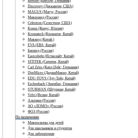
Bresser (Брессер; Германия)
Discovery (Дискавери; США)
MAGUS (Магус; Россия)
Микромед (Россия)
Celestron (Селестрон; США)
Konus (Конус; Италия)
Kromatech (Кроматек; Китай)
Микмед (Китай.)
EVA (ЕВА; Китай)
Биомед (Россия)
Eastcolight (Истколайт; Китай)
SITITEK (Сититек; Китай)
Carl Zeiss (Карл Цейс; Германия)
DigiMicro (ДиджиМикро; Китай)
EDU-TOYS (Эду-Тойз; Китай)
Eschenbach (Эшенбах; Германия)
STURMAN (Штурман; Китай)
Velvi (Велви; Китай)
Альтами (Россия)
АО «ЛОМО» (Россия)
ФОЗ (Россия)
По назначению
Микроскопы для детей
Для школьников и студентов
Для лаборатории