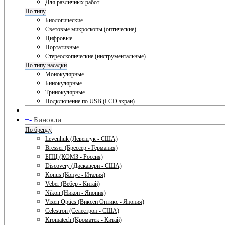
Для различных работ
По типу
Биологические
Световые микроскопы (оптические)
Цифровые
Портативные
Стереоскопические (инструментальные)
По типу насадки
Монокулярные
Бинокулярные
Тринокулярные
Подключение по USB (LCD экран)
+
-
Бинокли
По бренду
Levenhuk (Левенгук - США)
Bresser (Брессер - Германия)
БПЦ (КОМЗ - Россия)
Discovery (Дискавери - США)
Konus (Конус - Италия)
Veber (Вебер - Китай)
Nikon (Никон - Япония)
Vixen Optics (Виксен Оптикс - Япония)
Celestron (Селестрон - США)
Kromatech (Кроматек - Китай)