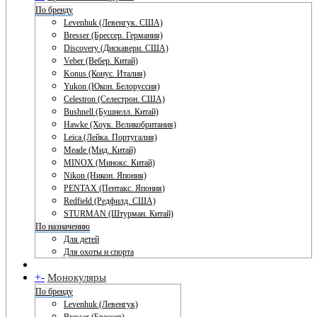
По бренду
Levenhuk (Левенгук. США)
Bresser (Брессер. Германия)
Discovery (Дискавери. США)
Veber (Вебер. Китай)
Konus (Конус. Италия)
Yukon (Юкон. Белоруссия)
Celestron (Селестрон. США)
Bushnell (Бушнелл. Китай)
Hawke (Хоук. Великобритания)
Leica (Лейка. Португалия)
Meade (Мид. Китай)
MINOX (Минокс. Китай)
Nikon (Никон. Япония)
PENTAX (Пентакс. Япония)
Redfield (Редфилд. США)
STURMAN (Штурман. Китай)
По назначению
Для детей
Для охоты и спорта
+
-
Монокуляры
По бренду
Levenhuk (Левенгук)