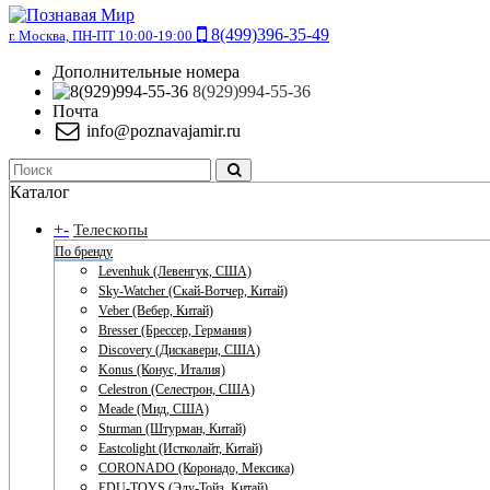
8(499)396-35-49
г. Москва, ПН-ПТ 10:00-19:00
Дополнительные номера
8(929)994-55-36
Почта
info@poznavajamir.ru
Каталог
+
-
Телескопы
По бренду
Levenhuk (Левенгук, США)
Sky-Watcher (Скай-Вотчер, Китай)
Veber (Вебер, Китай)
Bresser (Брессер, Германия)
Discovery (Дискавери, США)
Konus (Конус, Италия)
Celestron (Селестрон, США)
Meade (Мид, США)
Sturman (Штурман, Китай)
Eastcolight (Истколайт, Китай)
CORONADO (Коронадо, Мексика)
EDU-TOYS (Эду-Тойз, Китай)