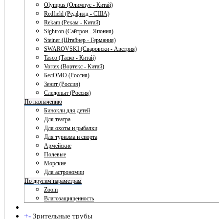
Olympus (Олимпус - Китай)
Redfield (Редфилд - США)
Rekam (Рекам - Китай)
Sightron (Сайтрон - Япония)
Steiner (Штайнер - Германия)
SWAROVSKI (Сваровски - Австрия)
Tasco (Таско - Китай)
Vortex (Вортекс - Китай)
БелОМО (Россия)
Зенит (Россия)
Следопыт (Россия)
По назначению
Бинокли для детей
Для театра
Для охоты и рыбалки
Для туризма и спорта
Армейские
Полевые
Морские
Для астрономии
По другим параметрам
Zoom
Влагозащищенность
+
-
Зрительные трубы