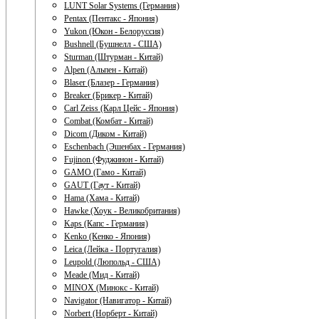
LUNT Solar Systems (Германия)
Pentax (Пентакс - Япония)
Yukon (Юкон - Белоруссия)
Bushnell (Бушнелл - США)
Sturman (Штурман - Китай)
Alpen (Альпен - Китай)
Blaser (Блазер - Германия)
Breaker (Брикер - Китай)
Carl Zeiss (Карл Цейс - Япония)
Combat (Комбат - Китай)
Dicom (Диком - Китай)
Eschenbach (Эшенбах - Германия)
Fujinon (Фуджинон - Китай)
GAMO (Гамо - Китай)
GAUT (Гаут - Китай)
Hama (Хама - Китай)
Hawke (Хоук - Великобритания)
Kaps (Капс - Германия)
Kenko (Кенко - Япония)
Leica (Лейка - Португалия)
Leupold (Люпольд - США)
Meade (Мид - Китай)
MINOX (Минокс - Китай)
Navigator (Навигатор - Китай)
Norbert (Норберт - Китай)