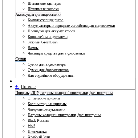
Штативные адаптеры
Штативные головки
Аксессуары для видеосъемки
Комплектующие ригов
Аккумуляторы и зарядные устройства для видеосъемки
Площадки для аккумуляторов
Кронштейны и держатели
Зажимы GreenBean
Лампы
Чистящие средства для видеосъемки
Сумки
Сумки для видеокамеры
Сумки для фотоаппаратов
Для студийного оборудования
+
-
Прочее
Прицелы, ЛЦУ, патроны холодной пристрелки, фальшпатроны
Оптические прицелы
Коллиматорные прицелы
Лазерные целеуказатели
Патроны холодной пристрелки, фальшпатроны
Black Russian
Wolf
Пневматика
Храбрый Заяц