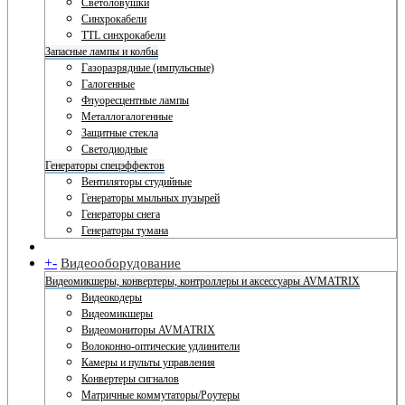
Светоловушки
Синхрокабели
TTL синхрокабели
Запасные лампы и колбы
Газоразрядные (импульсные)
Галогенные
Флуоресцентные лампы
Металлогалогенные
Защитные стекла
Светодиодные
Генераторы спецэффектов
Вентиляторы студийные
Генераторы мыльных пузырей
Генераторы снега
Генераторы тумана
+
-
Видеооборудование
Видеомикшеры, конвертеры, контроллеры и аксессуары AVMATRIX
Видеокодеры
Видеомикшеры
Видеомониторы AVMATRIX
Волоконно-оптические удлинители
Камеры и пульты управления
Конвертеры сигналов
Матричные коммутаторы/Роутеры