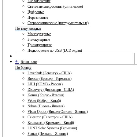
Биологические
Световые микроскопы (оптические)
Цифровые
Портативные
Стереоскопические (инструментальные)
По типу насадки
Монокулярные
Бинокулярные
Тринокулярные
Подключение по USB (LCD экран)
+
-
Бинокли
По бренду
Levenhuk (Левенгук - США)
Bresser (Брессер - Германия)
БПЦ (КОМЗ - Россия)
Discovery (Дискавери - США)
Konus (Конус - Италия)
Veber (Вебер - Китай)
Nikon (Никон - Япония)
Vixen Optics (Виксен Оптикс - Япония)
Celestron (Селестрон - США)
Kromatech (Кроматек - Китай)
LUNT Solar Systems (Германия)
Pentax (Пентакс - Япония)