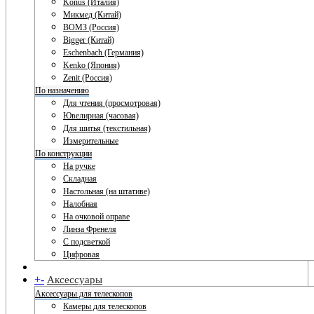
Konus (Италия)
Микмед (Китай)
ВОМЗ (Россия)
Bigger (Китай)
Eschenbach (Германия)
Kenko (Япония)
Zenit (Россия)
По назначению
Для чтения (просмотровая)
Ювелирная (часовая)
Для шитья (текстильная)
Измерительные
По конструкции
На ручке
Складная
Настольная (на штативе)
Налобная
На очковой оправе
Линза Френеля
С подсветкой
Цифровая
+
-
Аксессуары
Аксессуары для телескопов
Камеры для телескопов