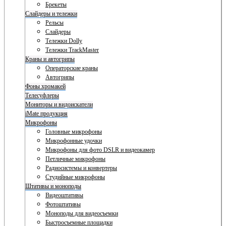
Брекеты
Слайдеры и тележки
Рельсы
Слайдеры
Тележки Dolly
Тележки TrackMaster
Краны и автогрипы
Операторские краны
Автогрипы
Фоны хромакей
Телесуфлеры
Мониторы и видоискатели
iMate продукция
Микрофоны
Головные микрофоны
Микрофонные удочки
Микрофоны для фото DSLR и видеокамер
Петличные микрофоны
Радиосистемы и конвертеры
Студийные микрофоны
Штативы и моноподы
Видеоштативы
Фотоштативы
Моноподы для видеосъемки
Быстросъемные площадки