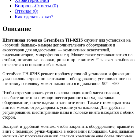
Характеристики
Вопросы-Ответы (0)
Отзывы (0)
Как сделать заказ?
Описание
Штативная головка GreenBean TH-02HS
служит для установки на
«горячий башмак» камеры дополнительного оборудования и
аксессуаров для видеосъемки — компактных осветителей,
видеомониторов, микрофонов и т.д. Может также устанавливаться на
стойки, штативные головки, риги и пр. с винтом ?" за счет резьбового
отверстия в основании «башмака».
GreenBean TH-02HS решает проблему точной установки и фиксации
угла наклона строго по вертикали – оборудование, установленное на
штативную головку может наклоняться в диапазоне -90°...+90°.
Чтобы отрегулировать угол наклона подвижной части головки,
ослабите винт при помощи шестигранного ключа, выставьте
оборудование, после надежно затяните винт. Также с помощью этих
винтов можно отрегулировать усилие угла наклона. Для удобства
регулирования, шестигранные пазы в головке винта находятся с обеих
сторон.
Быстрый и удобный монтаж: чтобы закрепить оборудование, вращайте
винт с помощью ручки-барашка в основании площадки. Специальные
насечки (от проскальзывания) сделают крепление еще более прочным.