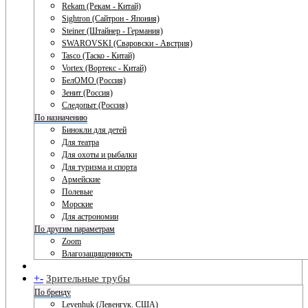
Rekam (Рекам - Китай)
Sightron (Сайтрон - Япония)
Steiner (Штайнер - Германия)
SWAROVSKI (Сваровски - Австрия)
Tasco (Таско - Китай)
Vortex (Вортекс - Китай)
БелОМО (Россия)
Зенит (Россия)
Следопыт (Россия)
По назначению
Бинокли для детей
Для театра
Для охоты и рыбалки
Для туризма и спорта
Армейские
Полевые
Морские
Для астрономии
По другим параметрам
Zoom
Влагозащищенность
+
-
Зрительные трубы
По бренду
Levenhuk (Левенгук. США)