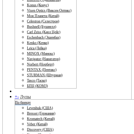
Konus (Конус)
Vixen Optics (Виксен Оптикс)
Моя Планета (Китай)
Celestron (Селестрон)
Bushnell (Бушнелл)
Carl Zeiss (Карл Цейс)
Eschenbach (Эшенбах)
Kenko (Кенко)
Leica (Лейка)
MINOX (Минокс)
Navigator (Навигатор)
Norbert (Норберт)
PENTAX (Пентакс)
STURMAN (Штурман)
Tasco (Таско)
БПЦ (КОМЗ)
+
-
Лупы
По бренду
Levenhuk (США)
Bresser (Германия)
Kromatech (Китай)
Veber (Китай)
Discovery (США)