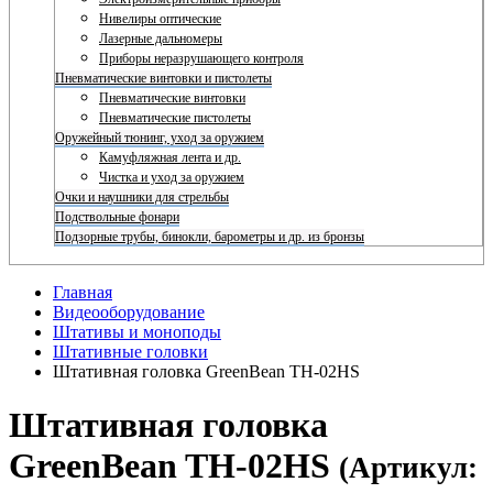
Нивелиры оптические
Лазерные дальномеры
Приборы неразрушающего контроля
Пневматические винтовки и пистолеты
Пневматические винтовки
Пневматические пистолеты
Оружейный тюнинг, уход за оружием
Камуфляжная лента и др.
Чистка и уход за оружием
Очки и наушники для стрельбы
Подствольные фонари
Подзорные трубы, бинокли, барометры и др. из бронзы
Главная
Видеооборудование
Штативы и моноподы
Штативные головки
Штативная головка GreenBean TH-02HS
Штативная головка
GreenBean TH-02HS
(Артикул: