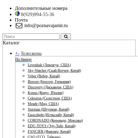
Дополнительные номера
8(929)994-55-36
Почта
info@poznavajamir.ru
Каталог
+
-
Телескопы
По бренду
Levenhuk (Левенгук, США)
Sky-Watcher (Скай-Вотчер, Китай)
Veber (Вебер, Китай)
Bresser (Брессер, Германия)
Discovery (Дискавери, США)
Konus (Конус, Италия)
Celestron (Селестрон, США)
Meade (Мид, США)
Sturman (Штурман, Китай)
Eastcolight (Истколайт, Китай)
CORONADO (Коронадо, Мексика)
EDU-TOYS (Эду-Тойз, Китай)
FANCIER (Фансиер, Китай)
GSO (ГСО, Тайвань)