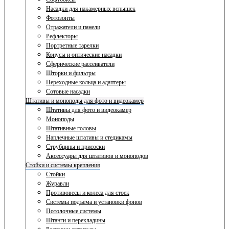
Насадки для накамерных вспышек
Фотозонты
Отражатели и панели
Рефлекторы
Портретные тарелки
Конусы и оптические насадки
Сферические рассеиватели
Шторки и фильтры
Переходные кольца и адаптеры
Сотовые насадки
Штативы и моноподы для фото и видеокамер
Штативы для фото и видеокамер
Моноподы
Штативные головы
Наплечные штативы и стедикамы
Струбцины и присоски
Аксессуары для штативов и моноподов
Стойки и системы крепления
Стойки
Журавли
Противовесы и колеса для стоек
Системы подъема и установки фонов
Потолочные системы
Штанги и перекладины