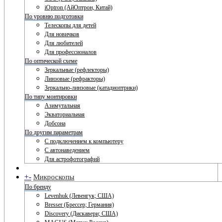
iOptron (АйОптрон, Китай)
По уровню подготовки
Телескопы для детей
Для новичков
Для любителей
Для профессионалов
По оптической схеме
Зеркальные (рефлекторы)
Линзовые (рефракторы)
Зеркально-линзовые (катадиоптрики)
По типу монтировки
Азимутальная
Экваториальная
Добсона
По другим параметрам
С подключением к компьютеру
С автонаведением
Для астрофотографий
+
-
Микроскопы
По бренду
Levenhuk (Левенгук; США)
Bresser (Брессер; Германия)
Discovery (Дискавери; США)