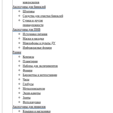
микроскопов
Аксессуары для биноклей
Штативы
Средства для очистки биноклей
Сумки и другие
принадлежности
Аксессуары для ПНВ
Источники питания
Маски и насадки
Микрофоны и пульты ДУ
Инфракрасные фонари
Разное
Компасы
Планетарии
Наборы для экспериментов
Фонари
Барометры и метеостанции
Часы
Глобусы
Металлоискатели
Экшн-камеры
Зонты
Фотоловушки
Аксессуары для прицелов
Крышки и наглазники