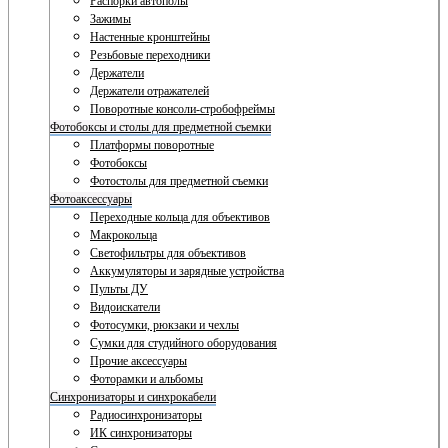
Распорки автополы
Зажимы
Настенные кронштейны
Резьбовые переходники
Держатели
Держатели отражателей
Поворотные консоли-стробофреймы
Фотобоксы и столы для предметной съемки
Платформы поворотные
Фотобоксы
Фотостолы для предметной съемки
Фотоаксессуары
Переходные кольца для объективов
Макрокольца
Светофильтры для объективов
Аккумуляторы и зарядные устройства
Пульты ДУ
Видоискатели
Фотосумки, рюкзаки и чехлы
Сумки для студийного оборудования
Прочие аксессуары
Фоторамки и альбомы
Синхронизаторы и синхрокабели
Радиосинхронизаторы
ИК синхронизаторы