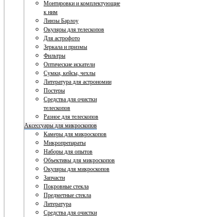
Монтировки и комплектующие
к ним
Линзы Барлоу
Окуляры для телескопов
Для астрофото
Зеркала и призмы
Фильтры
Оптические искатели
Сумки, кейсы, чехлы
Литература для астрономии
Постеры
Средства для очистки
телескопов
Разное для телескопов
Аксессуары для микроскопов
Камеры для микроскопов
Микропрепараты
Наборы для опытов
Объективы для микроскопов
Окуляры для микроскопов
Запчасти
Покровные стекла
Предметные стекла
Литература
Средства для очистки