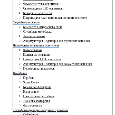
Флуоресцентные осветители
Светодиодные LED осветители
Кольцевые осветители
Патроны для ламп источников постоянного света
Студийные вспышки
Комплекты импульсного света
Студийные моноблоки
Лампы вспышки
Аккумуляторы и адаптеры для студийных вспышек
Накамерные вспышки и осветители
Фотовспышки
Кольцевые вспышки
Накамерные LED осветители
Аккумуляторы и адаптеры для накамерных вспышек
Переходники и адаптеры
Фотофоны
DigiPrint
Super Dense
Бумажные фотофоны
На пружине
Пластиковые фотофоны
Тканевые фотофоны
Флизелиновые
Светоформирующие насадки и отражатели
Софтбоксы