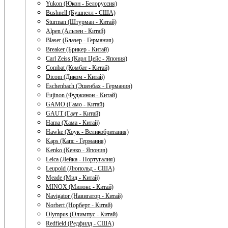
Yukon (Юкон - Белоруссия)
Bushnell (Бушнелл - США)
Sturman (Штурман - Китай)
Alpen (Альпен - Китай)
Blaser (Блазер - Германия)
Breaker (Брикер - Китай)
Carl Zeiss (Карл Цейс - Япония)
Combat (Комбат - Китай)
Dicom (Диком - Китай)
Eschenbach (Эшенбах - Германия)
Fujinon (Фуджинон - Китай)
GAMO (Гамо - Китай)
GAUT (Гаут - Китай)
Hama (Хама - Китай)
Hawke (Хоук - Великобритания)
Kaps (Капс - Германия)
Kenko (Кенко - Япония)
Leica (Лейка - Португалия)
Leupold (Люпольд - США)
Meade (Мид - Китай)
MINOX (Минокс - Китай)
Navigator (Навигатор - Китай)
Norbert (Норберт - Китай)
Olympus (Олимпус - Китай)
Redfield (Редфилд - США)