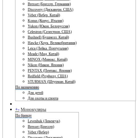
Bresser (Брессер. Германия)
Discovery (Дискавери. США)
Veber (Вебер. Китай)
Konus (Конус. Италия)
Yukon (Юкон. Белоруссия)
Celestron (Селестрон. США)
Bushnell (Бушнелл. Китай)
Hawke (Хоук. Великобритания)
Leica (Лейка. Португалия)
Meade (Мид. Китай)
MINOX (Минокс. Китай)
Nikon (Никон. Япония)
PENTAX (Пентакс. Япония)
Redfield (Редфилд. США)
STURMAN (Штурман. Китай)
По назначению
Для детей
Для охоты и спорта
+
-
Монокуляры
По бренду
Levenhuk (Левенгук)
Bresser (Брессер)
Veber (Вебер)
Discovery (Дискавери)