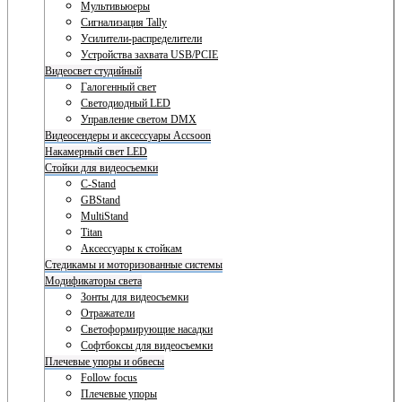
Мультивьюеры
Сигнализация Tally
Усилители-распределители
Устройства захвата USB/PCIE
Видеосвет студийный
Галогенный свет
Светодиодный LED
Управление светом DMX
Видеосендеры и аксессуары Accsoon
Накамерный свет LED
Стойки для видеосъемки
C-Stand
GBStand
MultiStand
Titan
Аксессуары к стойкам
Стедикамы и моторизованные системы
Модификаторы света
Зонты для видеосъемки
Отражатели
Светоформирующие насадки
Софтбоксы для видеосъемки
Плечевые упоры и обвесы
Follow focus
Плечевые упоры