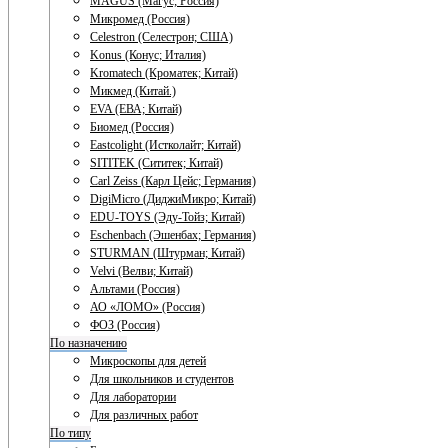
MAGUS (Магус; Россия)
Микромед (Россия)
Celestron (Селестрон; США)
Konus (Конус; Италия)
Kromatech (Кроматек; Китай)
Микмед (Китай.)
EVA (ЕВА; Китай)
Биомед (Россия)
Eastcolight (Истколайт; Китай)
SITITEK (Сититек; Китай)
Carl Zeiss (Карл Цейс; Германия)
DigiMicro (ДиджиМикро; Китай)
EDU-TOYS (Эду-Тойз; Китай)
Eschenbach (Эшенбах; Германия)
STURMAN (Штурман; Китай)
Velvi (Велви; Китай)
Альтами (Россия)
АО «ЛОМО» (Россия)
ФОЗ (Россия)
По назначению
Микроскопы для детей
Для школьников и студентов
Для лаборатории
Для различных работ
По типу