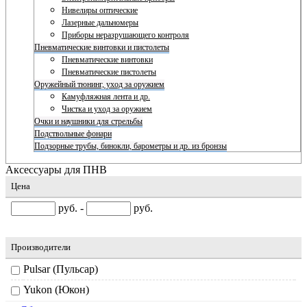
Нивелиры оптические
Лазерные дальномеры
Приборы неразрушающего контроля
Пневматические винтовки и пистолеты
Пневматические винтовки
Пневматические пистолеты
Оружейный тюнинг, уход за оружием
Камуфляжная лента и др.
Чистка и уход за оружием
Очки и наушники для стрельбы
Подствольные фонари
Подзорные трубы, бинокли, барометры и др. из бронзы
Аксессуары для ПНВ
Цена
руб. -
руб.
Производители
Pulsar (Пульсар)
Yukon (Юкон)