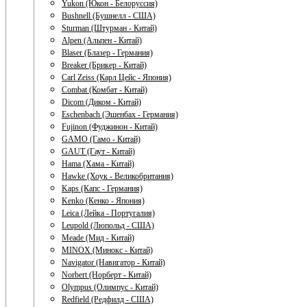
Yukon (Юкон - Белоруссия)
Bushnell (Бушнелл - США)
Sturman (Штурман - Китай)
Alpen (Альпен - Китай)
Blaser (Блазер - Германия)
Breaker (Брикер - Китай)
Carl Zeiss (Карл Цейс - Япония)
Combat (Комбат - Китай)
Dicom (Диком - Китай)
Eschenbach (Эшенбах - Германия)
Fujinon (Фуджинон - Китай)
GAMO (Гамо - Китай)
GAUT (Гаут - Китай)
Hama (Хама - Китай)
Hawke (Хоук - Великобритания)
Kaps (Капс - Германия)
Kenko (Кенко - Япония)
Leica (Лейка - Португалия)
Leupold (Люпольд - США)
Meade (Мид - Китай)
MINOX (Минокс - Китай)
Navigator (Навигатор - Китай)
Norbert (Норберт - Китай)
Olympus (Олимпус - Китай)
Redfield (Редфилд - США)