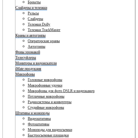
Брекеты
Слайдеры и тележки
Рельсы
Слайдеры
Тележки Dolly
Тележки TrackMaster
Краны и автогрипы
Операторские краны
Автогрипы
Фоны хромакей
Телесуфлеры
Мониторы и видоискатели
iMate продукция
Микрофоны
Головные микрофоны
Микрофонные удочки
Микрофоны для фото DSLR и видеокамер
Петличные микрофоны
Радиосистемы и конвертеры
Студийные микрофоны
Штативы и моноподы
Видеоштативы
Фотоштативы
Моноподы для видеосъемки
Быстросъемные площадки