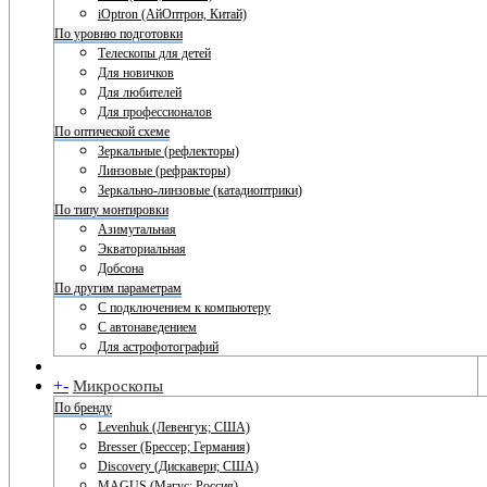
iOptron (АйОптрон, Китай)
По уровню подготовки
Телескопы для детей
Для новичков
Для любителей
Для профессионалов
По оптической схеме
Зеркальные (рефлекторы)
Линзовые (рефракторы)
Зеркально-линзовые (катадиоптрики)
По типу монтировки
Азимутальная
Экваториальная
Добсона
По другим параметрам
С подключением к компьютеру
С автонаведением
Для астрофотографий
+
-
Микроскопы
По бренду
Levenhuk (Левенгук; США)
Bresser (Брессер; Германия)
Discovery (Дискавери; США)
MAGUS (Магус; Россия)