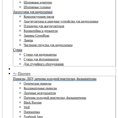
Штативные адаптеры
Штативные головки
Аксессуары для видеосъемки
Комплектующие ригов
Аккумуляторы и зарядные устройства для видеосъемки
Площадки для аккумуляторов
Кронштейны и держатели
Зажимы GreenBean
Лампы
Чистящие средства для видеосъемки
Сумки
Сумки для видеокамеры
Сумки для фотоаппаратов
Для студийного оборудования
+
-
Прочее
Прицелы, ЛЦУ, патроны холодной пристрелки, фальшпатроны
Оптические прицелы
Коллиматорные прицелы
Лазерные целеуказатели
Патроны холодной пристрелки, фальшпатроны
Black Russian
Wolf
Пневматика
Храбрый Заяц