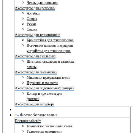
Чехлы для прицелов
Аксессуары для креплений
Антабки
Опоры
Ручки
Сошки
Аксессуары для тепловизоров
Кронштейны для тепловизоров
Источники питания и зарядные
устройства для тепловизоров
Аксессуары для луп и линз
Штативы напольные и запасные
лампы
Аксессуары для пневматики
Мишени и пулеулавливатели
Пружины и манжеты
Аксессуары для подствольных фонарей
Кольца и крепления для
фонарей
Аксессуары для интерьера
+
-
Фотооборудование
Постоянный свет
Комплекты постоянного света
Галогенные осветители