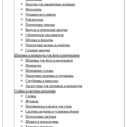
Насадки для накамерных вспышек
Фотозонты
Отражатели и панели
Рефлекторы
Портретные тарелки
Конусы и оптические насадки
Сферические рассеиватели
Шторки и фильтры
Переходные кольца и адаптеры
Сотовые насадки
Штативы и моноподы для фото и видеокамер
Штативы для фото и видеокамер
Моноподы
Штативные головы
Наплечные штативы и стедикамы
Струбцины и присоски
Аксессуары для штативов и моноподов
Стойки и системы крепления
Стойки
Журавли
Противовесы и колеса для стоек
Системы подъема и установки фонов
Потолочные системы
Штанги и перекладины
Распорки автополы