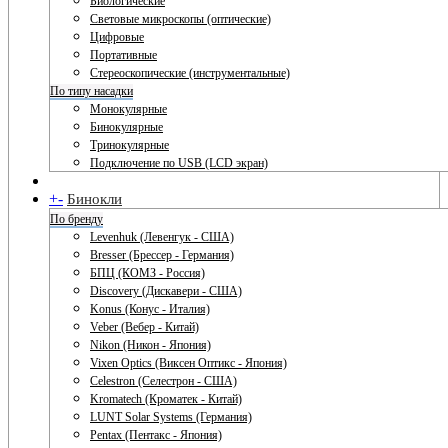
Биологические
Световые микроскопы (оптические)
Цифровые
Портативные
Стереоскопические (инструментальные)
По типу насадки
Монокулярные
Бинокулярные
Тринокулярные
Подключение по USB (LCD экран)
+
-
Бинокли
По бренду
Levenhuk (Левенгук - США)
Bresser (Брессер - Германия)
БПЦ (КОМЗ - Россия)
Discovery (Дискавери - США)
Konus (Конус - Италия)
Veber (Вебер - Китай)
Nikon (Никон - Япония)
Vixen Optics (Виксен Оптикс - Япония)
Celestron (Селестрон - США)
Kromatech (Кроматек - Китай)
LUNT Solar Systems (Германия)
Pentax (Пентакс - Япония)