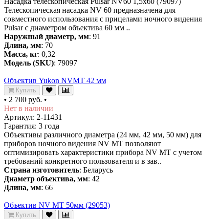
Насадка телескопическая Pulsar NV60 1,5x60 (79097)
Телескопическая насадка NV 60 предназначена для
совместного использования с прицелами ночного видения
Pulsar с диаметром объектива 60 мм ..
Наружный диаметр, мм
: 91
Длина, мм
: 70
Масса, кг
: 0,32
Модель (SKU)
: 79097
Объектив Yukon NVMT 42 мм
Купить
•
2 700 руб.
•
Нет в наличии
Артикул: 2-11431
Гарантия: 3 года
Объективы различного диаметра (24 мм, 42 мм, 50 мм) для
приборов ночного видения NV MT позволяют
оптимизировать характеристики прибора NV MT с учетом
требований конкретного пользователя и в зав..
Страна изготовитель
: Беларусь
Диаметр объектива, мм
: 42
Длина, мм
: 66
Объектив NV MT 50мм (29053)
Купить