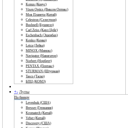
Konus (Конус)
Vixen Optics (Виксен Оптикс)
Моя Планета (Китай)
Celestron (Селестрон)
Bushnell (Бушнелл)
Carl Zeiss (Карл Цейс)
Eschenbach (Эшенбах)
Kenko (Кенко)
Leica (Лейка)
MINOX (Минокс)
Navigator (Навигатор)
Norbert (Норберт)
PENTAX (Пентакс)
STURMAN (Штурман)
Tasco (Таско)
БПЦ (КОМЗ)
+
-
Лупы
По бренду
Levenhuk (США)
Bresser (Германия)
Kromatech (Китай)
Veber (Китай)
Discovery (США)