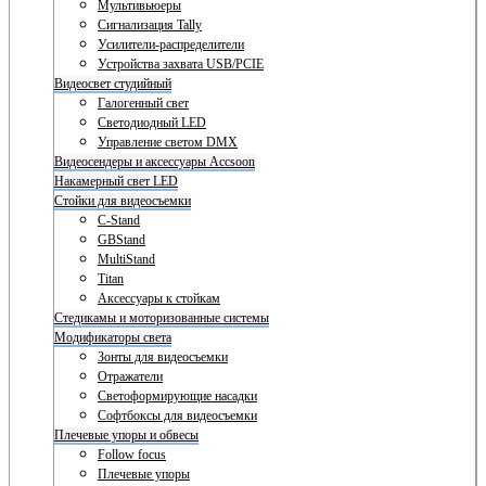
Мультивьюеры
Сигнализация Tally
Усилители-распределители
Устройства захвата USB/PCIE
Видеосвет студийный
Галогенный свет
Светодиодный LED
Управление светом DMX
Видеосендеры и аксессуары Accsoon
Накамерный свет LED
Стойки для видеосъемки
C-Stand
GBStand
MultiStand
Titan
Аксессуары к стойкам
Стедикамы и моторизованные системы
Модификаторы света
Зонты для видеосъемки
Отражатели
Светоформирующие насадки
Софтбоксы для видеосъемки
Плечевые упоры и обвесы
Follow focus
Плечевые упоры