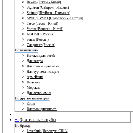
Rekam (Рекам - Китай)
Sightron (Сайтрон - Япония)
Steiner (Штайнер - Германия)
SWAROVSKI (Сваровски - Австрия)
Tasco (Таско - Китай)
Vortex (Вортекс - Китай)
БелОМО (Россия)
Зенит (Россия)
Следопыт (Россия)
По назначению
Бинокли для детей
Для театра
Для охоты и рыбалки
Для туризма и спорта
Армейские
Полевые
Морские
Для астрономии
По другим параметрам
Zoom
Влагозащищенность
+
-
Зрительные трубы
По бренду
Levenhuk (Левенгук. США)