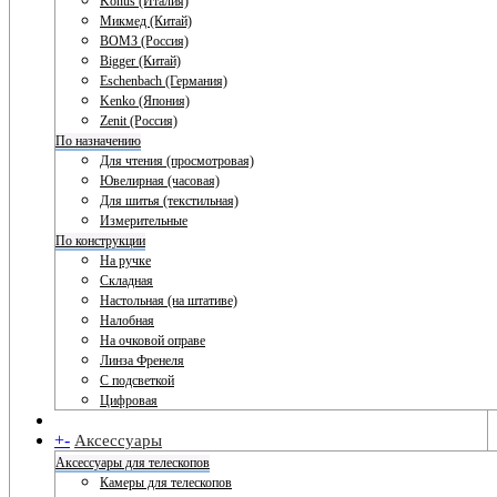
Konus (Италия)
Микмед (Китай)
ВОМЗ (Россия)
Bigger (Китай)
Eschenbach (Германия)
Kenko (Япония)
Zenit (Россия)
По назначению
Для чтения (просмотровая)
Ювелирная (часовая)
Для шитья (текстильная)
Измерительные
По конструкции
На ручке
Складная
Настольная (на штативе)
Налобная
На очковой оправе
Линза Френеля
С подсветкой
Цифровая
+
-
Аксессуары
Аксессуары для телескопов
Камеры для телескопов