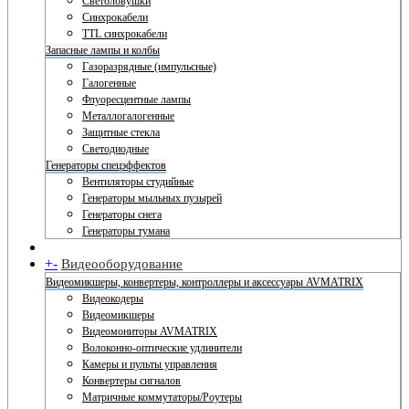
Светоловушки
Синхрокабели
TTL синхрокабели
Запасные лампы и колбы
Газоразрядные (импульсные)
Галогенные
Флуоресцентные лампы
Металлогалогенные
Защитные стекла
Светодиодные
Генераторы спецэффектов
Вентиляторы студийные
Генераторы мыльных пузырей
Генераторы снега
Генераторы тумана
+
-
Видеооборудование
Видеомикшеры, конвертеры, контроллеры и аксессуары AVMATRIX
Видеокодеры
Видеомикшеры
Видеомониторы AVMATRIX
Волоконно-оптические удлинители
Камеры и пульты управления
Конвертеры сигналов
Матричные коммутаторы/Роутеры