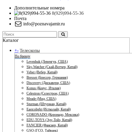
Дополнительные номера
8(929)994-55-36
Почта
info@poznavajamir.ru
Каталог
+
-
Телескопы
По бренду
Levenhuk (Левенгук, США)
Sky-Watcher (Скай-Вотчер, Китай)
Veber (Вебер, Китай)
Bresser (Брессер, Германия)
Discovery (Дискавери, США)
Konus (Конус, Италия)
Celestron (Селестрон, США)
Meade (Мид, США)
Sturman (Штурман, Китай)
Eastcolight (Истколайт, Китай)
CORONADO (Коронадо, Мексика)
EDU-TOYS (Эду-Тойз, Китай)
FANCIER (Фансиер, Китай)
GSO (ГСО, Тайвань)