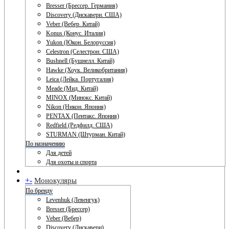
Bresser (Брессер. Германия)
Discovery (Дискавери. США)
Veber (Вебер. Китай)
Konus (Конус. Италия)
Yukon (Юкон. Белоруссия)
Celestron (Селестрон. США)
Bushnell (Бушнелл. Китай)
Hawke (Хоук. Великобритания)
Leica (Лейка. Португалия)
Meade (Мид. Китай)
MINOX (Минокс. Китай)
Nikon (Никон. Япония)
PENTAX (Пентакс. Япония)
Redfield (Редфилд. США)
STURMAN (Штурман. Китай)
По назначению
Для детей
Для охоты и спорта
+
-
Монокуляры
По бренду
Levenhuk (Левенгук)
Bresser (Брессер)
Veber (Вебер)
Discovery (Дискавери)