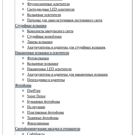
Флуоресцентные осветители
Светодиодные LED осветители
Кольцевые осветители
Патроны для ламп источников постоянного света
Студийные вспышки
Комплекты импульсного света
Студийные моноблоки
Лампы вспышки
Аккумуляторы и адаптеры для студийных вспышек
Накамерные вспышки и осветители
Фотовспышки
Кольцевые вспышки
Накамерные LED осветители
Аккумуляторы и адаптеры для накамерных вспышек
Переходники и адаптеры
Фотофоны
DigiPrint
Super Dense
Бумажные фотофоны
На пружине
Пластиковые фотофоны
Тканевые фотофоны
Флизелиновые
Светоформирующие насадки и отражатели
Софтбоксы