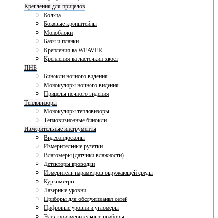
Крепления для прицелов
Кольца
Боковые кронштейны
Моноблоки
Базы и планки
Крепления на WEAVER
Крепления на ласточкин хвост
ПНВ
Бинокли ночного видения
Монокуляры ночного видения
Прицелы ночного видения
Тепловизоры
Монокуляры тепловизоры
Тепловизионные бинокли
Измерительные инструменты
Видеоэндоскопы
Измерительные рулетки
Влагомеры (датчики влажности)
Детекторы проводки
Измерители параметров окружающей среды
Курвиметры
Лазерные уровни
Приборы для обслуживания сетей
Цифровые уровни и угломеры
Электроизмерительные приборы