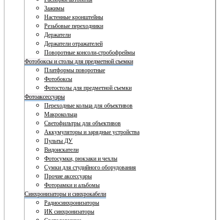
Зажимы
Настенные кронштейны
Резьбовые переходники
Держатели
Держатели отражателей
Поворотные консоли-стробофреймы
Фотобоксы и столы для предметной съемки
Платформы поворотные
Фотобоксы
Фотостолы для предметной съемки
Фотоаксессуары
Переходные кольца для объективов
Макрокольца
Светофильтры для объективов
Аккумуляторы и зарядные устройства
Пульты ДУ
Видоискатели
Фотосумки, рюкзаки и чехлы
Сумки для студийного оборудования
Прочие аксессуары
Фоторамки и альбомы
Синхронизаторы и синхрокабели
Радиосинхронизаторы
ИК синхронизаторы