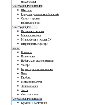
микроскопов
Аксессуары для биноклей
Штативы
Средства для очистки биноклей
Сумки и другие
принадлежности
Аксессуары для ПНВ
Источники питания
Маски и насадки
Микрофоны и пульты ДУ
Инфракрасные фонари
Разное
Компасы
Планетарии
Наборы для экспериментов
Фонари
Барометры и метеостанции
Часы
Глобусы
Металлоискатели
Экшн-камеры
Зонты
Фотоловушки
Аксессуары для прицелов
Крышки и наглазники