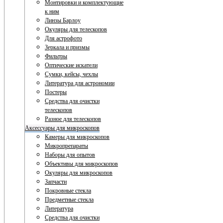
Монтировки и комплектующие
к ним
Линзы Барлоу
Окуляры для телескопов
Для астрофото
Зеркала и призмы
Фильтры
Оптические искатели
Сумки, кейсы, чехлы
Литература для астрономии
Постеры
Средства для очистки
телескопов
Разное для телескопов
Аксессуары для микроскопов
Камеры для микроскопов
Микропрепараты
Наборы для опытов
Объективы для микроскопов
Окуляры для микроскопов
Запчасти
Покровные стекла
Предметные стекла
Литература
Средства для очистки