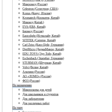
Микромед (Россия)
Celestron (Селестрон; США)
Konus (Конус; Италия)
Kromatech (Кроматек; Китай)
Микмед (Китай.)
EVA (ЕВА; Китай)
Биомед (Россия)
Eastcolight (Истколайт; Китай)
SITITEK (Сититек; Китай)
Carl Zeiss (Карл Цейс; Германия)
DigiMicro (ДиджиМикро; Китай)
EDU-TOYS (Эду-Тойз; Китай)
Eschenbach (Эшенбах; Германия)
STURMAN (Штурман; Китай)
Velvi (Велви; Китай)
Альтами (Россия)
АО «ЛОМО» (Россия)
ФОЗ (Россия)
По назначению
Микроскопы для детей
Для школьников и студентов
Для лаборатории
Для различных работ
По типу