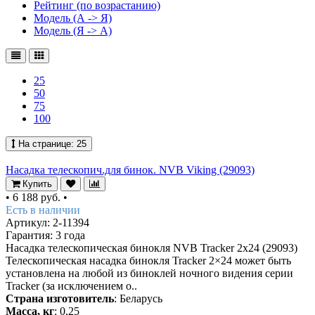
Рейтинг (по возрастанию)
Модель (А -> Я)
Модель (Я -> А)
25
50
75
100
На странице:
25
Насадка телескопич.для бинок. NVB Viking (29093)
Купить
•
6 188 руб.
•
Есть в наличии
Артикул: 2-11394
Гарантия: 3 года
Насадка телескопическая бинокля NVB Tracker 2x24 (29093)
Телескопическая насадка бинокля Tracker 2×24 может быть
установлена на любой из биноклей ночного видения серии
Tracker (за исключением о..
Страна изготовитель
: Беларусь
Масса, кг
: 0,25