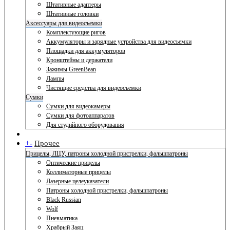
Штативные адаптеры
Штативные головки
Аксессуары для видеосъемки
Комплектующие ригов
Аккумуляторы и зарядные устройства для видеосъемки
Площадки для аккумуляторов
Кронштейны и держатели
Зажимы GreenBean
Лампы
Чистящие средства для видеосъемки
Сумки
Сумки для видеокамеры
Сумки для фотоаппаратов
Для студийного оборудования
+
-
Прочее
Прицелы, ЛЦУ, патроны холодной пристрелки, фальшпатроны
Оптические прицелы
Коллиматорные прицелы
Лазерные целеуказатели
Патроны холодной пристрелки, фальшпатроны
Black Russian
Wolf
Пневматика
Храбрый Заяц