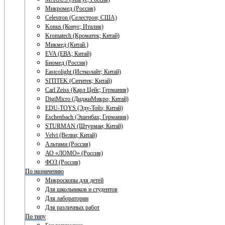
Микромед (Россия)
Celestron (Селестрон; США)
Konus (Конус; Италия)
Kromatech (Кроматек; Китай)
Микмед (Китай.)
EVA (ЕВА; Китай)
Биомед (Россия)
Eastcolight (Истколайт; Китай)
SITITEK (Сититек; Китай)
Carl Zeiss (Карл Цейс; Германия)
DigiMicro (ДиджиМикро; Китай)
EDU-TOYS (Эду-Тойз; Китай)
Eschenbach (Эшенбах; Германия)
STURMAN (Штурман; Китай)
Velvi (Велви; Китай)
Альтами (Россия)
АО «ЛОМО» (Россия)
ФОЗ (Россия)
По назначению
Микроскопы для детей
Для школьников и студентов
Для лаборатории
Для различных работ
По типу