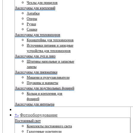
Чехлы для прицелов
Аксессуары для креплений
Антабки
Опоры
Ручки
Сошки
Аксессуары для тепловизоров
Кронштейны для тепловизоров
Источники питания и зарядные
устройства для тепловизоров
Аксессуары для луп и линз
Штативы напольные и запасные
лампы
Аксессуары для пневматики
Мишени и пулеулавливатели
Пружины и манжеты
Аксессуары для подствольных фонарей
Кольца и крепления для
фонарей
Аксессуары для интерьера
+
-
Фотооборудование
Постоянный свет
Комплекты постоянного света
Галогенные осветители