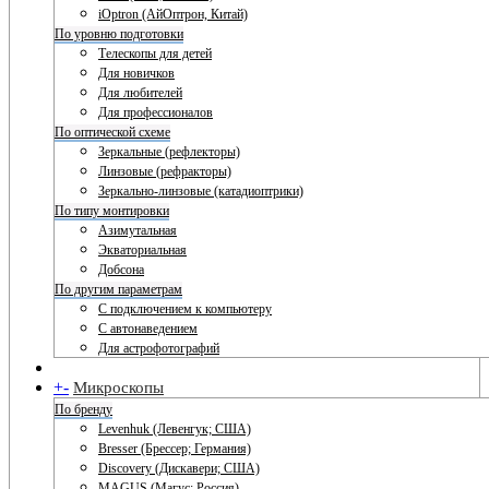
iOptron (АйОптрон, Китай)
По уровню подготовки
Телескопы для детей
Для новичков
Для любителей
Для профессионалов
По оптической схеме
Зеркальные (рефлекторы)
Линзовые (рефракторы)
Зеркально-линзовые (катадиоптрики)
По типу монтировки
Азимутальная
Экваториальная
Добсона
По другим параметрам
С подключением к компьютеру
С автонаведением
Для астрофотографий
+
-
Микроскопы
По бренду
Levenhuk (Левенгук; США)
Bresser (Брессер; Германия)
Discovery (Дискавери; США)
MAGUS (Магус; Россия)