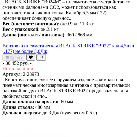
BLACK STRIKE "B024M" – пневматическое устройство со
сменными баллонами CO2, может использоваться как
пистолет, так и как винтовка. Калибр 5,5 мм (.22)
обеспечивает большую дальнос..
Вес (пистолет/ винтовка)
: ок.0.9 кг / 1.3 кг
Вес с упаковкой
: ок.2.1 кг
Длина (пистолет/ винтовка)
: 360 / 868 мм
Винтовка пневматическая BLACK STRIKE "B022" кал.4,5mm
(.177) не более 3,0Дж
Купить
•
30 452 руб.
•
Нет в наличии
Артикул: 2-28973
Конструктивно схожее с оружием изделие – компактная
пневматическая многозарядная винтовка с предварительной
накачкой воздуха BLACK STRIKE B022 предназначена для
любительской и спо..
Длина планки на оружии
: 60 мм
Длина ствола
: 480 мм
Дульная энергия
: до 3 Дж (пуля весом 0,5 г)