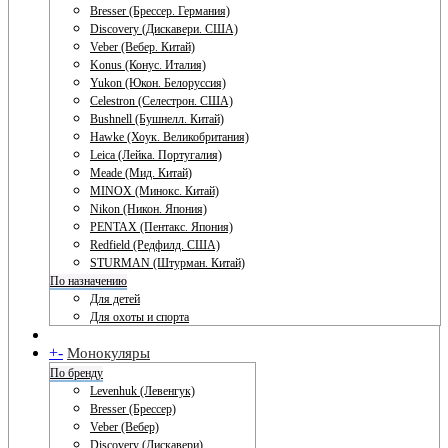
Bresser (Брессер. Германия)
Discovery (Дискавери. США)
Veber (Вебер. Китай)
Konus (Конус. Италия)
Yukon (Юкон. Белоруссия)
Celestron (Селестрон. США)
Bushnell (Бушнелл. Китай)
Hawke (Хоук. Великобритания)
Leica (Лейка. Португалия)
Meade (Мид. Китай)
MINOX (Минокс. Китай)
Nikon (Никон. Япония)
PENTAX (Пентакс. Япония)
Redfield (Редфилд. США)
STURMAN (Штурман. Китай)
По назначению
Для детей
Для охоты и спорта
+
-
Монокуляры
По бренду
Levenhuk (Левенгук)
Bresser (Брессер)
Veber (Вебер)
Discovery (Дискавери)