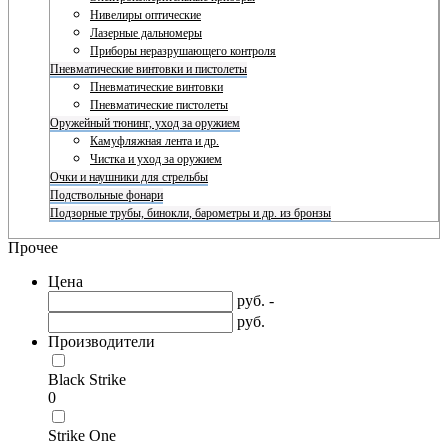
Нивелиры оптические
Лазерные дальномеры
Приборы неразрушающего контроля
Пневматические винтовки и пистолеты
Пневматические винтовки
Пневматические пистолеты
Оружейный тюнинг, уход за оружием
Камуфляжная лента и др.
Чистка и уход за оружием
Очки и наушники для стрельбы
Подствольные фонари
Подзорные трубы, бинокли, барометры и др. из бронзы
Прочее
Цена
руб. -
руб.
Производители
Black Strike
0
Strike One