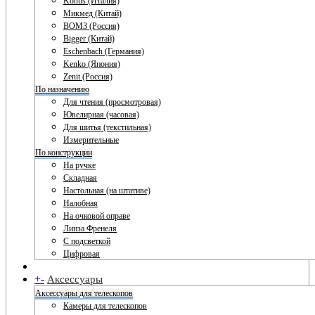
Konus (Италия)
Микмед (Китай)
ВОМЗ (Россия)
Bigger (Китай)
Eschenbach (Германия)
Kenko (Япония)
Zenit (Россия)
По назначению
Для чтения (просмотровая)
Ювелирная (часовая)
Для шитья (текстильная)
Измерительные
По конструкции
На ручке
Складная
Настольная (на штативе)
Налобная
На очковой оправе
Линза Френеля
С подсветкой
Цифровая
+
-
Аксессуары
Аксессуары для телескопов
Камеры для телескопов