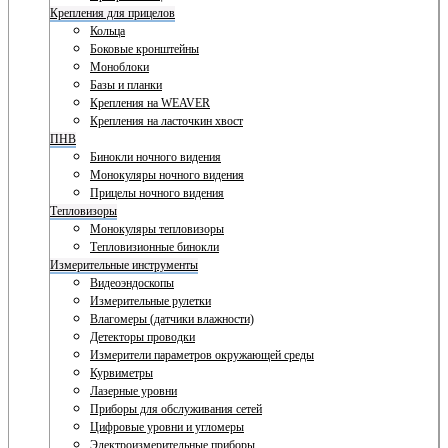
Крепления для прицелов
Кольца
Боковые кронштейны
Моноблоки
Базы и планки
Крепления на WEAVER
Крепления на ласточкин хвост
ПНВ
Бинокли ночного видения
Монокуляры ночного видения
Прицелы ночного видения
Тепловизоры
Монокуляры тепловизоры
Тепловизионные бинокли
Измерительные инструменты
Видеоэндоскопы
Измерительные рулетки
Влагомеры (датчики влажности)
Детекторы проводки
Измерители параметров окружающей среды
Курвиметры
Лазерные уровни
Приборы для обслуживания сетей
Цифровые уровни и угломеры
Электроизмерительные приборы