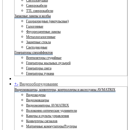
Светоловушки
Синхрокабели
TTL синхрокабели
Запасные лампы и колбы
Газоразрядные (импульсные)
Галогенные
Флуоресцентные лампы
Металлогалогенные
Защитные стекла
Светодиодные
Генераторы спецэффектов
Вентиляторы студийные
Генераторы мыльных пузырей
Генераторы снега
Генераторы тумана
+
-
Видеооборудование
Видеомикшеры, конвертеры, контроллеры и аксессуары AVMATRIX
Видеокодеры
Видеомикшеры
Видеомониторы AVMATRIX
Волоконно-оптические удлинители
Камеры и пульты управления
Конвертеры сигналов
Матричные коммутаторы/Роутеры