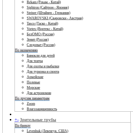
Rekam (Рекам - Китай)
Sightron (Сайтрон - Япония)
Steiner (Штайнер - Германия)
SWAROVSKI (Сваровски - Австрия)
Tasco (Таско - Китай)
Vortex (Вортекс - Китай)
БелОМО (Россия)
Зенит (Россия)
Следопыт (Россия)
По назначению
Бинокли для детей
Для театра
Для охоты и рыбалки
Для туризма и спорта
Армейские
Полевые
Морские
Для астрономии
По другим параметрам
Zoom
Влагозащищенность
+
-
Зрительные трубы
По бренду
Levenhuk (Левенгук. США)