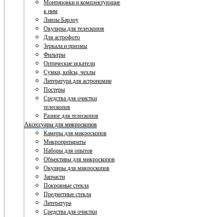
Монтировки и комплектующие
к ним
Линзы Барлоу
Окуляры для телескопов
Для астрофото
Зеркала и призмы
Фильтры
Оптические искатели
Сумки, кейсы, чехлы
Литература для астрономии
Постеры
Средства для очистки
телескопов
Разное для телескопов
Аксессуары для микроскопов
Камеры для микроскопов
Микропрепараты
Наборы для опытов
Объективы для микроскопов
Окуляры для микроскопов
Запчасти
Покровные стекла
Предметные стекла
Литература
Средства для очистки