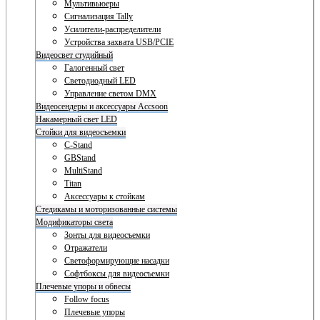
Мультивьюеры
Сигнализация Tally
Усилители-распределители
Устройства захвата USB/PCIE
Видеосвет студийный
Галогенный свет
Светодиодный LED
Управление светом DMX
Видеосендеры и аксессуары Accsoon
Накамерный свет LED
Стойки для видеосъемки
C-Stand
GBStand
MultiStand
Titan
Аксессуары к стойкам
Стедикамы и моторизованные системы
Модификаторы света
Зонты для видеосъемки
Отражатели
Светоформирующие насадки
Софтбоксы для видеосъемки
Плечевые упоры и обвесы
Follow focus
Плечевые упоры