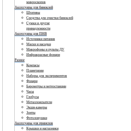
микроскопов
Аксессуары для биноклей
Штативы
Средства для очистки биноклей
Сумки и другие
принадлежности
Аксессуары для ПНВ
Источники питания
Маски и насадки
Микрофоны и пульты ДУ
Инфракрасные фонари
Разное
Компасы
Планетарии
Наборы для экспериментов
Фонари
Барометры и метеостанции
Часы
Глобусы
Металлоискатели
Экшн-камеры
Зонты
Фотоловушки
Аксессуары для прицелов
Крышки и наглазники