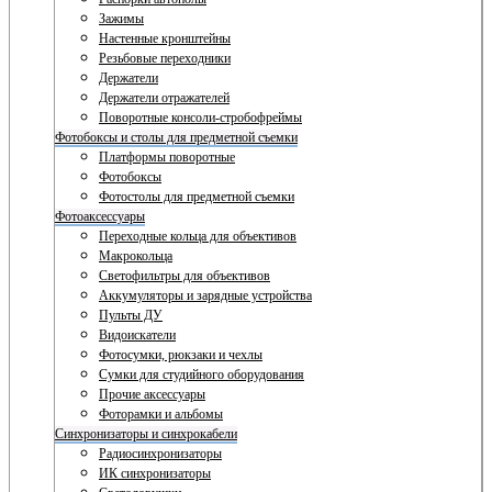
Зажимы
Настенные кронштейны
Резьбовые переходники
Держатели
Держатели отражателей
Поворотные консоли-стробофреймы
Фотобоксы и столы для предметной съемки
Платформы поворотные
Фотобоксы
Фотостолы для предметной съемки
Фотоаксессуары
Переходные кольца для объективов
Макрокольца
Светофильтры для объективов
Аккумуляторы и зарядные устройства
Пульты ДУ
Видоискатели
Фотосумки, рюкзаки и чехлы
Сумки для студийного оборудования
Прочие аксессуары
Фоторамки и альбомы
Синхронизаторы и синхрокабели
Радиосинхронизаторы
ИК синхронизаторы