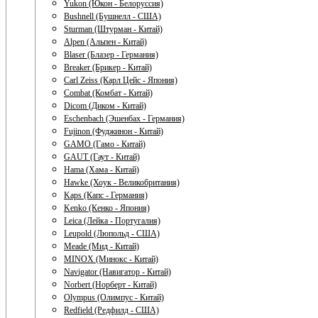
Yukon (Юкон - Белоруссия)
Bushnell (Бушнелл - США)
Sturman (Штурман - Китай)
Alpen (Альпен - Китай)
Blaser (Блазер - Германия)
Breaker (Брикер - Китай)
Carl Zeiss (Карл Цейс - Япония)
Combat (Комбат - Китай)
Dicom (Диком - Китай)
Eschenbach (Эшенбах - Германия)
Fujinon (Фуджинон - Китай)
GAMO (Гамо - Китай)
GAUT (Гаут - Китай)
Hama (Хама - Китай)
Hawke (Хоук - Великобритания)
Kaps (Капс - Германия)
Kenko (Кенко - Япония)
Leica (Лейка - Португалия)
Leupold (Люпольд - США)
Meade (Мид - Китай)
MINOX (Минокс - Китай)
Navigator (Навигатор - Китай)
Norbert (Норберт - Китай)
Olympus (Олимпус - Китай)
Redfield (Редфилд - США)