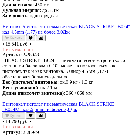
Длина ствола
: 450 мм
Дульная энергия
: до 3 Дж
Зарядность
: однозарядная
Винтовка/пистолет пневматическая BLACK STRIKE "B024"
кал.4,5mm (.177) не более 3,0Дж
Купить
•
15 541 руб.
•
Нет в наличии
Артикул: 2-28948
BLACK STRIKE "B024" – пневматическое устройство со
сменными баллонами CO2, может использоваться как
пистолет, так и как винтовка. Калибр 4,5 мм (.177)
обеспечивает большую дальнос..
Вес (пистолет/ винтовка)
: ок.0.9 кг / 1.3 кг
Вес с упаковкой
: ок.2.1 кг
Длина (пистолет/ винтовка)
: 360 / 868 мм
Винтовка/пистолет пневматическая BLACK STRIKE
"B024M" кал.5,5mm не более 3,0Дж
Купить
•
14 790 руб.
•
Нет в наличии
Артикул: 2-28949