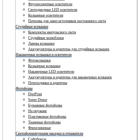
Флуоресцентные осветители
Светодиодные LED осветители
Кольцевые осветители
Патроны для ламп источников постоянного света
Студийные вспышки
Комплекты импульсного света
Студийные моноблоки
Лампы вспышки
Аккумуляторы и адаптеры для студийных вспышек
Накамерные вспышки и осветители
Фотовспышки
Кольцевые вспышки
Накамерные LED осветители
Аккумуляторы и адаптеры для накамерных вспышек
Переходники и адаптеры
Фотофоны
DigiPrint
Super Dense
Бумажные фотофоны
На пружине
Пластиковые фотофоны
Тканевые фотофоны
Флизелиновые
Светоформирующие насадки и отражатели
Софтбоксы