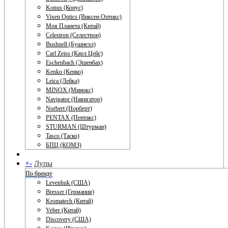
Konus (Конус)
Vixen Optics (Виксен Оптикс)
Моя Планета (Китай)
Celestron (Селестрон)
Bushnell (Бушнелл)
Carl Zeiss (Карл Цейс)
Eschenbach (Эшенбах)
Kenko (Кенко)
Leica (Лейка)
MINOX (Минокс)
Navigator (Навигатор)
Norbert (Норберт)
PENTAX (Пентакс)
STURMAN (Штурман)
Tasco (Таско)
БПЦ (КОМЗ)
+
-
Лупы
По бренду
Levenhuk (США)
Bresser (Германия)
Kromatech (Китай)
Veber (Китай)
Discovery (США)