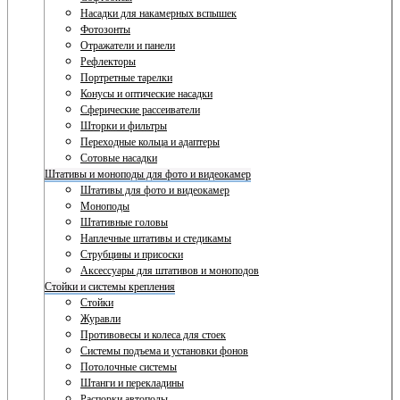
Насадки для накамерных вспышек
Фотозонты
Отражатели и панели
Рефлекторы
Портретные тарелки
Конусы и оптические насадки
Сферические рассеиватели
Шторки и фильтры
Переходные кольца и адаптеры
Сотовые насадки
Штативы и моноподы для фото и видеокамер
Штативы для фото и видеокамер
Моноподы
Штативные головы
Наплечные штативы и стедикамы
Струбцины и присоски
Аксессуары для штативов и моноподов
Стойки и системы крепления
Стойки
Журавли
Противовесы и колеса для стоек
Системы подъема и установки фонов
Потолочные системы
Штанги и перекладины
Распорки автополы