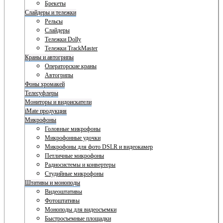
Брекеты
Слайдеры и тележки
Рельсы
Слайдеры
Тележки Dolly
Тележки TrackMaster
Краны и автогрипы
Операторские краны
Автогрипы
Фоны хромакей
Телесуфлеры
Мониторы и видоискатели
iMate продукция
Микрофоны
Головные микрофоны
Микрофонные удочки
Микрофоны для фото DSLR и видеокамер
Петличные микрофоны
Радиосистемы и конвертеры
Студийные микрофоны
Штативы и моноподы
Видеоштативы
Фотоштативы
Моноподы для видеосъемки
Быстросъемные площадки