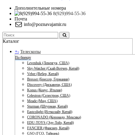
Дополнительные номера
8(929)994-55-36
Почта
info@poznavajamir.ru
Каталог
+
-
Телескопы
По бренду
Levenhuk (Левенгук, США)
Sky-Watcher (Скай-Вотчер, Китай)
Veber (Вебер, Китай)
Bresser (Брессер, Германия)
Discovery (Дискавери, США)
Konus (Конус, Италия)
Celestron (Селестрон, США)
Meade (Мид, США)
Sturman (Штурман, Китай)
Eastcolight (Истколайт, Китай)
CORONADO (Коронадо, Мексика)
EDU-TOYS (Эду-Тойз, Китай)
FANCIER (Фансиер, Китай)
GSO (ГСО, Тайвань)