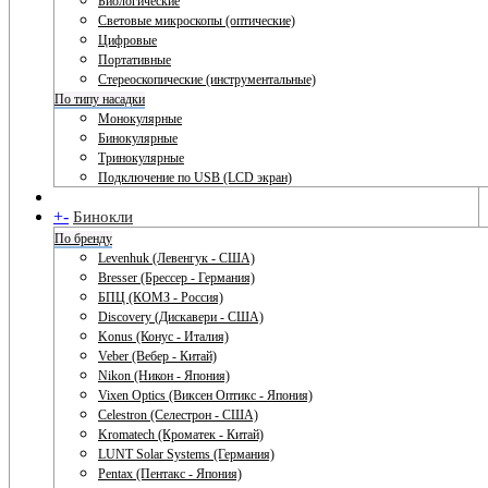
Биологические
Световые микроскопы (оптические)
Цифровые
Портативные
Стереоскопические (инструментальные)
По типу насадки
Монокулярные
Бинокулярные
Тринокулярные
Подключение по USB (LCD экран)
+
-
Бинокли
По бренду
Levenhuk (Левенгук - США)
Bresser (Брессер - Германия)
БПЦ (КОМЗ - Россия)
Discovery (Дискавери - США)
Konus (Конус - Италия)
Veber (Вебер - Китай)
Nikon (Никон - Япония)
Vixen Optics (Виксен Оптикс - Япония)
Celestron (Селестрон - США)
Kromatech (Кроматек - Китай)
LUNT Solar Systems (Германия)
Pentax (Пентакс - Япония)