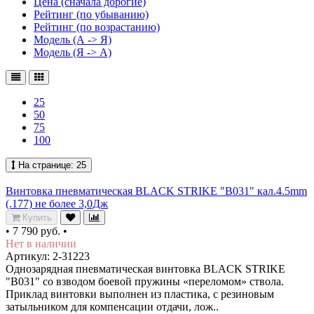
Цена (сначала дорогие)
Рейтинг (по убыванию)
Рейтинг (по возрастанию)
Модель (А -> Я)
Модель (Я -> А)
25
50
75
100
На странице:
25
Винтовка пневматическая BLACK STRIKE "B031" кал.4.5mm
(.177) не более 3,0Дж
Купить
•
7 790 руб.
•
Нет в наличии
Артикул: 2-31223
Однозарядная пневматическая винтовка BLACK STRIKE
"B031" со взводом боевой пружины «переломом» ствола.
Приклад винтовки выполнен из пластика, с резиновым
затыльником для компенсации отдачи, лож..