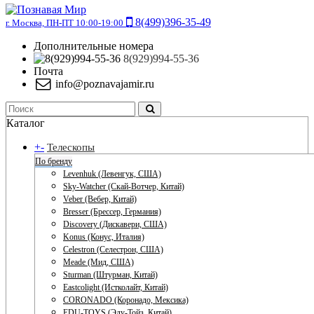
8(499)396-35-49
г. Москва, ПН-ПТ 10:00-19:00
Дополнительные номера
8(929)994-55-36
Почта
info@poznavajamir.ru
Каталог
+
-
Телескопы
По бренду
Levenhuk (Левенгук, США)
Sky-Watcher (Скай-Вотчер, Китай)
Veber (Вебер, Китай)
Bresser (Брессер, Германия)
Discovery (Дискавери, США)
Konus (Конус, Италия)
Celestron (Селестрон, США)
Meade (Мид, США)
Sturman (Штурман, Китай)
Eastcolight (Истколайт, Китай)
CORONADO (Коронадо, Мексика)
EDU-TOYS (Эду-Тойз, Китай)