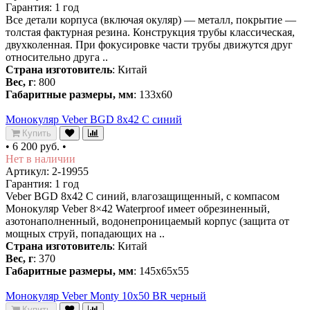
Гарантия: 1 год
Все детали корпуса (включая окуляр) — металл, покрытие —
толстая фактурная резина. Конструкция трубы классическая,
двухколенная. При фокусировке части трубы движутся друг
относительно друга ..
Страна изготовитель
: Китай
Вес, г
: 800
Габаритные размеры, мм
: 133x60
Монокуляр Veber BGD 8x42 С синий
Купить
•
6 200 руб.
•
Нет в наличии
Артикул: 2-19955
Гарантия: 1 год
Veber BGD 8x42 С синий, влагозащищенный, с компасом
Монокуляр Veber 8×42 Waterproof имеет обрезиненный,
азотонаполненный, водонепроницаемый корпус (защита от
мощных струй, попадающих на ..
Страна изготовитель
: Китай
Вес, г
: 370
Габаритные размеры, мм
: 145x65x55
Монокуляр Veber Monty 10x50 BR черный
Купить