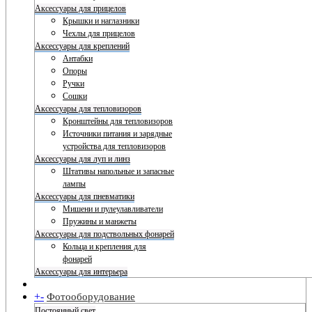
Аксессуары для прицелов
Крышки и наглазники
Чехлы для прицелов
Аксессуары для креплений
Антабки
Опоры
Ручки
Сошки
Аксессуары для тепловизоров
Кронштейны для тепловизоров
Источники питания и зарядные
устройства для тепловизоров
Аксессуары для луп и линз
Штативы напольные и запасные
лампы
Аксессуары для пневматики
Мишени и пулеулавливатели
Пружины и манжеты
Аксессуары для подствольных фонарей
Кольца и крепления для
фонарей
Аксессуары для интерьера
+
-
Фотооборудование
Постоянный свет