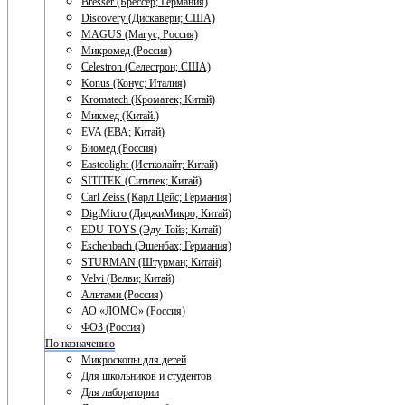
Bresser (Брессер; Германия)
Discovery (Дискавери; США)
MAGUS (Магус; Россия)
Микромед (Россия)
Celestron (Селестрон; США)
Konus (Конус; Италия)
Kromatech (Кроматек; Китай)
Микмед (Китай.)
EVA (ЕВА; Китай)
Биомед (Россия)
Eastcolight (Истколайт; Китай)
SITITEK (Сититек; Китай)
Carl Zeiss (Карл Цейс; Германия)
DigiMicro (ДиджиМикро; Китай)
EDU-TOYS (Эду-Тойз; Китай)
Eschenbach (Эшенбах; Германия)
STURMAN (Штурман; Китай)
Velvi (Велви; Китай)
Альтами (Россия)
АО «ЛОМО» (Россия)
ФОЗ (Россия)
По назначению
Микроскопы для детей
Для школьников и студентов
Для лаборатории