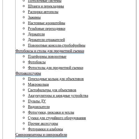
Потолочные системы
Штанги и перекладины
Распорки автополы
Зажимы
Настенные кронштейны
Резьбовые переходники
Держатели
Держатели отражателей
Поворотные консоли-стробофреймы
Фотобоксы и столы для предметной съемки
Платформы поворотные
Фотобоксы
Фотостолы для предметной съемки
Фотоаксессуары
Переходные кольца для объективов
Макрокольца
Светофильтры для объективов
Аккумуляторы и зарядные устройства
Пульты ДУ
Видоискатели
Фотосумки, рюкзаки и чехлы
Сумки для студийного оборудования
Прочие аксессуары
Фоторамки и альбомы
Синхронизаторы и синхрокабели