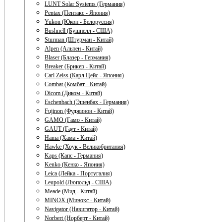
LUNT Solar Systems (Германия)
Pentax (Пентакс - Япония)
Yukon (Юкон - Белоруссия)
Bushnell (Бушнелл - США)
Sturman (Штурман - Китай)
Alpen (Альпен - Китай)
Blaser (Блазер - Германия)
Breaker (Брикер - Китай)
Carl Zeiss (Карл Цейс - Япония)
Combat (Комбат - Китай)
Dicom (Диком - Китай)
Eschenbach (Эшенбах - Германия)
Fujinon (Фуджинон - Китай)
GAMO (Гамо - Китай)
GAUT (Гаут - Китай)
Hama (Хама - Китай)
Hawke (Хоук - Великобритания)
Kaps (Капс - Германия)
Kenko (Кенко - Япония)
Leica (Лейка - Португалия)
Leupold (Люпольд - США)
Meade (Мид - Китай)
MINOX (Минокс - Китай)
Navigator (Навигатор - Китай)
Norbert (Норберт - Китай)