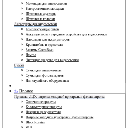
Моноподы для видеосъемки
Быстросъемные площадки
Штативные адаптеры
Штативные головки
Аксессуары для видеосъемки
Комплектующие ригов
Аккумуляторы и зарядные устройства для видеосъемки
Площадки для аккумуляторов
Кронштейны и держатели
Зажимы GreenBean
Лампы
Чистящие средства для видеосъемки
Сумки
Сумки для видеокамеры
Сумки для фотоаппаратов
Для студийного оборудования
+
-
Прочее
Прицелы, ЛЦУ, патроны холодной пристрелки, фальшпатроны
Оптические прицелы
Коллиматорные прицелы
Лазерные целеуказатели
Патроны холодной пристрелки, фальшпатроны
Black Russian
Wolf