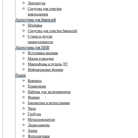
Литература
Средства для очистки
микроскопов
Аксессуары для биноклей
Штативы
Средства для очистки биноклей
Сумки и другие
принадлежности
Аксессуары для ПНВ
Источники питания
Маски и насадки
Микрофоны и пульты ДУ
Инфракрасные фонари
Разное
Компасы
Планетарии
Наборы для экспериментов
Фонари
Барометры и метеостанции
Часы
Глобусы
Металлоискатели
Экшн-камеры
Зонты
Фотоловушки