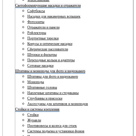
Флизелиновые
Светоформирующие насадки и отражатели
Софтбоксы
Насадки для накамерных вспышек
Фотозонты
Отражатели и панели
Рефлекторы
Портретные тарелки
Конусы и оптические насадки
Сферические рассеиватели
Шторки и фильтры
Переходные кольца и адаптеры
Сотовые насадки
Штативы и моноподы для фото и видеокамер
Штативы для фото и видеокамер
Моноподы
Штативные головы
Наплечные штативы и стедикамы
Струбцины и присоски
Аксессуары для штативов и моноподов
Стойки и системы крепления
Стойки
Журавли
Противовесы и колеса для стоек
Системы подъема и установки фонов