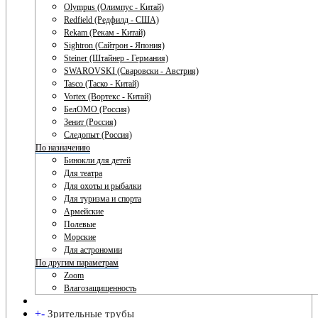
Olympus (Олимпус - Китай)
Redfield (Редфилд - США)
Rekam (Рекам - Китай)
Sightron (Сайтрон - Япония)
Steiner (Штайнер - Германия)
SWAROVSKI (Сваровски - Австрия)
Tasco (Таско - Китай)
Vortex (Вортекс - Китай)
БелОМО (Россия)
Зенит (Россия)
Следопыт (Россия)
По назначению
Бинокли для детей
Для театра
Для охоты и рыбалки
Для туризма и спорта
Армейские
Полевые
Морские
Для астрономии
По другим параметрам
Zoom
Влагозащищенность
+
-
Зрительные трубы