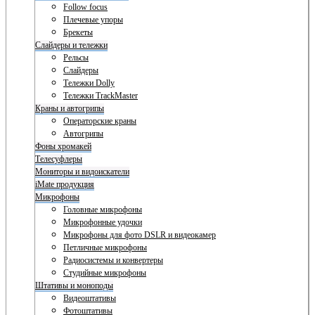
Follow focus
Плечевые упоры
Брекеты
Слайдеры и тележки
Рельсы
Слайдеры
Тележки Dolly
Тележки TrackMaster
Краны и автогрипы
Операторские краны
Автогрипы
Фоны хромакей
Телесуфлеры
Мониторы и видоискатели
iMate продукция
Микрофоны
Головные микрофоны
Микрофонные удочки
Микрофоны для фото DSLR и видеокамер
Петличные микрофоны
Радиосистемы и конвертеры
Студийные микрофоны
Штативы и моноподы
Видеоштативы
Фотоштативы