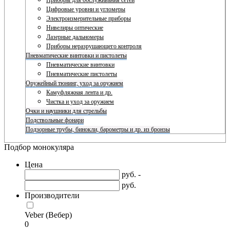
Приборы для обслуживания сетей
Цифровые уровни и угломеры
Электроизмерительные приборы
Нивелиры оптические
Лазерные дальномеры
Приборы неразрушающего контроля
Пневматические винтовки и пистолеты
Пневматические винтовки
Пневматические пистолеты
Оружейный тюнинг, уход за оружием
Камуфляжная лента и др.
Чистка и уход за оружием
Очки и наушники для стрельбы
Подствольные фонари
Подзорные трубы, бинокли, барометры и др. из бронзы
Подбор монокуляра
Цена
руб. -
руб.
Производители
Veber (Вебер)
0