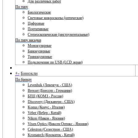
Для различных работ
По типу
Биологические
Световые микроскопы (оптические)
Цифровые
Портативные
Стереоскопические (инструментальные)
По типу насадки
Монокулярные
Бинокулярные
Тринокулярные
Подключение по USB (LCD экран)
+
-
Бинокли
По бренду
Levenhuk (Левенгук - США)
Bresser (Брессер - Германия)
БПЦ (КОМЗ - Россия)
Discovery (Дискавери - США)
Konus (Конус - Италия)
Veber (Вебер - Китай)
Nikon (Никон - Япония)
Vixen Optics (Виксен Оптикс - Япония)
Celestron (Селестрон - США)
Kromatech (Кроматек - Китай)