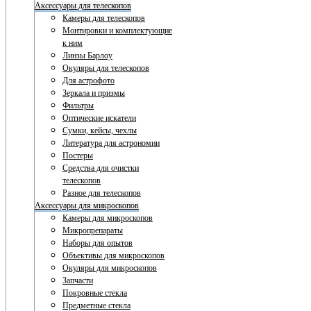
Аксессуары для телескопов
Камеры для телескопов
Монтировки и комплектующие
к ним
Линзы Барлоу
Окуляры для телескопов
Для астрофото
Зеркала и призмы
Фильтры
Оптические искатели
Сумки, кейсы, чехлы
Литература для астрономии
Постеры
Средства для очистки
телескопов
Разное для телескопов
Аксессуары для микроскопов
Камеры для микроскопов
Микропрепараты
Наборы для опытов
Объективы для микроскопов
Окуляры для микроскопов
Запчасти
Покровные стекла
Предметные стекла