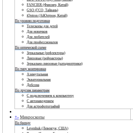
FANCIER (Фансиер, Китай)
GSO (ГСО, Тайвань)
iOptron (АйОптрон, Китай)
По уровню подготовки
Телескопы для детей
Для новичков
Для любителей
Для профессионалов
По оптической схеме
Зеркальные (рефлекторы)
Линзовые (рефракторы)
Зеркально-линзовые (катадиоптрики)
По типу монтировки
Азимутальная
Экваториальная
Добсона
По другим параметрам
С подключением к компьютеру
С автонаведением
Для астрофотографий
+
-
Микроскопы
По бренду
Levenhuk (Левенгук; США)