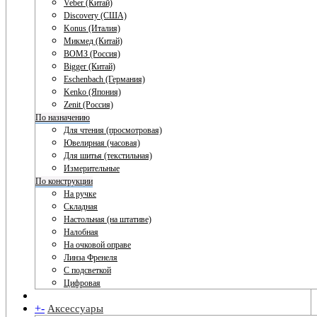
Veber (Китай)
Discovery (США)
Konus (Италия)
Микмед (Китай)
ВОМЗ (Россия)
Bigger (Китай)
Eschenbach (Германия)
Kenko (Япония)
Zenit (Россия)
По назначению
Для чтения (просмотровая)
Ювелирная (часовая)
Для шитья (текстильная)
Измерительные
По конструкции
На ручке
Складная
Настольная (на штативе)
Налобная
На очковой оправе
Линза Френеля
С подсветкой
Цифровая
+
-
Аксессуары