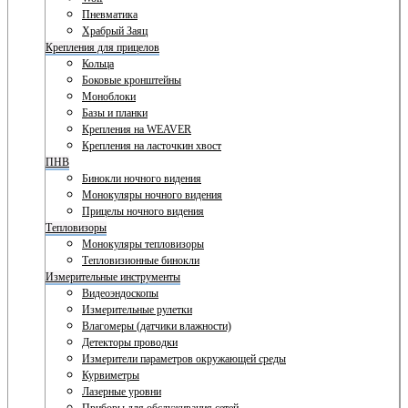
Пневматика
Храбрый Заяц
Крепления для прицелов
Кольца
Боковые кронштейны
Моноблоки
Базы и планки
Крепления на WEAVER
Крепления на ласточкин хвост
ПНВ
Бинокли ночного видения
Монокуляры ночного видения
Прицелы ночного видения
Тепловизоры
Монокуляры тепловизоры
Тепловизионные бинокли
Измерительные инструменты
Видеоэндоскопы
Измерительные рулетки
Влагомеры (датчики влажности)
Детекторы проводки
Измерители параметров окружающей среды
Курвиметры
Лазерные уровни