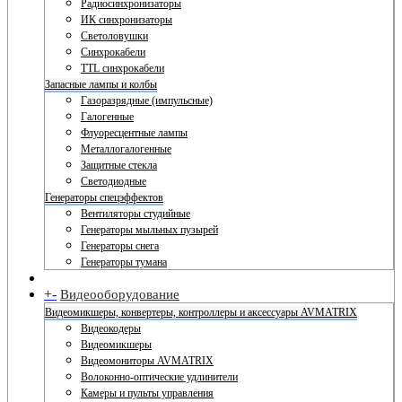
Радиосинхронизаторы
ИК синхронизаторы
Светоловушки
Синхрокабели
TTL синхрокабели
Запасные лампы и колбы
Газоразрядные (импульсные)
Галогенные
Флуоресцентные лампы
Металлогалогенные
Защитные стекла
Светодиодные
Генераторы спецэффектов
Вентиляторы студийные
Генераторы мыльных пузырей
Генераторы снега
Генераторы тумана
+
-
Видеооборудование
Видеомикшеры, конвертеры, контроллеры и аксессуары AVMATRIX
Видеокодеры
Видеомикшеры
Видеомониторы AVMATRIX
Волоконно-оптические удлинители
Камеры и пульты управления