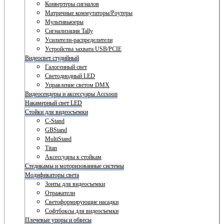
Конвертеры сигналов
Матричные коммутаторы/Роутеры
Мультивьюеры
Сигнализация Tally
Усилители-распределители
Устройства захвата USB/PCIE
Видеосвет студийный
Галогенный свет
Светодиодный LED
Управление светом DMX
Видеосендеры и аксессуары Accsoon
Накамерный свет LED
Стойки для видеосъемки
C-Stand
GBStand
MultiStand
Titan
Аксессуары к стойкам
Стедикамы и моторизованные системы
Модификаторы света
Зонты для видеосъемки
Отражатели
Светоформирующие насадки
Софтбоксы для видеосъемки
Плечевые упоры и обвесы