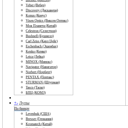
Bresser (Брессер)
Veber (Вебер)
Discovery (Дискавери)
Konus (Конус)
Vixen Optics (Виксен Оптикс)
Моя Планета (Китай)
Celestron (Селестрон)
Bushnell (Бушнелл)
Carl Zeiss (Карл Цейс)
Eschenbach (Эшенбах)
Kenko (Кенко)
Leica (Лейка)
MINOX (Минокс)
Navigator (Навигатор)
Norbert (Норберт)
PENTAX (Пентакс)
STURMAN (Штурман)
Tasco (Таско)
БПЦ (КОМЗ)
+
-
Лупы
По бренду
Levenhuk (США)
Bresser (Германия)
Kromatech (Китай)