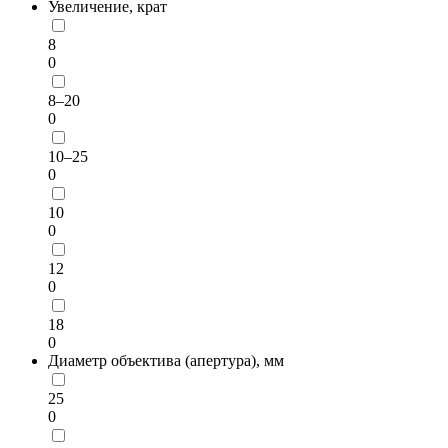
Увеличение, крат
8
0
8–20
0
10–25
0
10
0
12
0
18
0
Диаметр объектива (апертура), мм
25
0