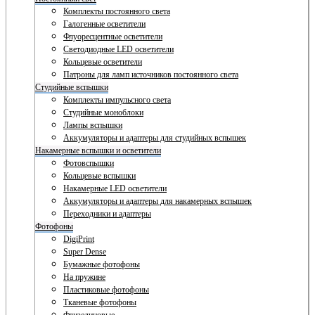
Комплекты постоянного света
Галогенные осветители
Флуоресцентные осветители
Светодиодные LED осветители
Кольцевые осветители
Патроны для ламп источников постоянного света
Студийные вспышки
Комплекты импульсного света
Студийные моноблоки
Лампы вспышки
Аккумуляторы и адаптеры для студийных вспышек
Накамерные вспышки и осветители
Фотовспышки
Кольцевые вспышки
Накамерные LED осветители
Аккумуляторы и адаптеры для накамерных вспышек
Переходники и адаптеры
Фотофоны
DigiPrint
Super Dense
Бумажные фотофоны
На пружине
Пластиковые фотофоны
Тканевые фотофоны