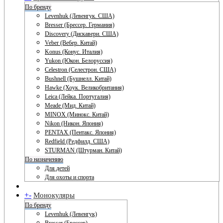
По бренду
Levenhuk (Левенгук. США)
Bresser (Брессер. Германия)
Discovery (Дискавери. США)
Veber (Вебер. Китай)
Konus (Конус. Италия)
Yukon (Юкон. Белоруссия)
Celestron (Селестрон. США)
Bushnell (Бушнелл. Китай)
Hawke (Хоук. Великобритания)
Leica (Лейка. Португалия)
Meade (Мид. Китай)
MINOX (Минокс. Китай)
Nikon (Никон. Япония)
PENTAX (Пентакс. Япония)
Redfield (Редфилд. США)
STURMAN (Штурман. Китай)
По назначению
Для детей
Для охоты и спорта
+
-
Монокуляры
По бренду
Levenhuk (Левенгук)