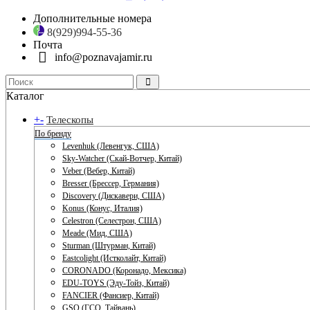
Дополнительные номера
8(929)994-55-36
Почта
info@poznavajamir.ru
Каталог
+
-
Телескопы
По бренду
Levenhuk (Левенгук, США)
Sky-Watcher (Скай-Вотчер, Китай)
Veber (Вебер, Китай)
Bresser (Брессер, Германия)
Discovery (Дискавери, США)
Konus (Конус, Италия)
Celestron (Селестрон, США)
Meade (Мид, США)
Sturman (Штурман, Китай)
Eastcolight (Истколайт, Китай)
CORONADO (Коронадо, Мексика)
EDU-TOYS (Эду-Тойз, Китай)
FANCIER (Фансиер, Китай)
GSO (ГСО, Тайвань)