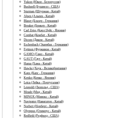
Yukon (Юкон - Белоруссия)
Bushnell (Бушнелл - США)
Sturman (Штурман - Китай)
Alpen (Альпен - Китай)
Blaser (Блазер - Германия)
Breaker (Брикер - Китай)
Carl Zeiss (Карл Цейс - Япония)
Combat (Комбат - Китай)
Dicom (Диком - Китай)
Eschenbach (Эшенбах - Германия)
Fujinon (Фуджинон - Китай)
GAMO (Гамо - Китай)
GAUT (Гаут - Китай)
Hama (Хама - Китай)
Hawke (Хоук - Великобритания)
Kaps (Капс - Германия)
Kenko (Кенко - Япония)
Leica (Лейка - Португалия)
Leupold (Люпольд - США)
Meade (Мид - Китай)
MINOX (Минокс - Китай)
Navigator (Навигатор - Китай)
Norbert (Норберт - Китай)
Olympus (Олимпус - Китай)
Redfield (Редфилд - США)