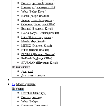
Bresser (Брессер. Германия)
Discovery (Дискавери. США)
Veber (Вебер. Китай)
Konus (Конус. Италия)
Yukon (Юкон. Белоруссия)
Celestron (Селестрон. США)
Bushnell (Бушнелл. Китай)
Hawke (Хоук. Великобритания)
Leica (Лейка. Португалия)
Meade (Мид. Китай)
MINOX (Минокс. Китай)
Nikon (Никон. Япония)
PENTAX (Пентакс. Япония)
Redfield (Редфилд. США)
STURMAN (Штурман. Китай)
По назначению
Для детей
Для охоты и спорта
+
-
Монокуляры
По бренду
Levenhuk (Левенгук)
Bresser (Брессер)
Veber (Вебер)
Discovery (Дискавери)