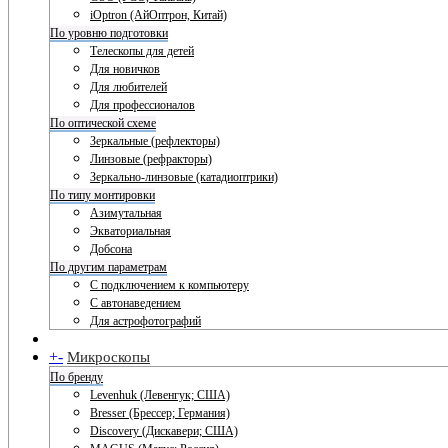
iOptron (АйОптрон, Китай)
По уровню подготовки
Телескопы для детей
Для новичков
Для любителей
Для профессионалов
По оптической схеме
Зеркальные (рефлекторы)
Линзовые (рефракторы)
Зеркально-линзовые (катадиоптрики)
По типу монтировки
Азимутальная
Экваториальная
Добсона
По другим параметрам
С подключением к компьютеру
С автонаведением
Для астрофотографий
+
-
Микроскопы
По бренду
Levenhuk (Левенгук; США)
Bresser (Брессер; Германия)
Discovery (Дискавери; США)