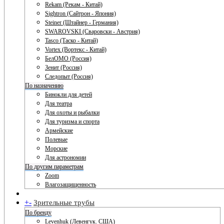
Rekam (Рекам - Китай)
Sightron (Сайтрон - Япония)
Steiner (Штайнер - Германия)
SWAROVSKI (Сваровски - Австрия)
Tasco (Таско - Китай)
Vortex (Вортекс - Китай)
БелОМО (Россия)
Зенит (Россия)
Следопыт (Россия)
По назначению
Бинокли для детей
Для театра
Для охоты и рыбалки
Для туризма и спорта
Армейские
Полевые
Морские
Для астрономии
По другим параметрам
Zoom
Влагозащищенность
+
-
Зрительные трубы
По бренду
Levenhuk (Левенгук. США)