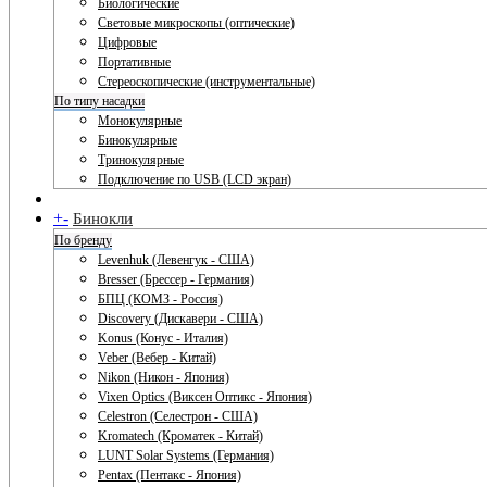
Биологические
Световые микроскопы (оптические)
Цифровые
Портативные
Стереоскопические (инструментальные)
По типу насадки
Монокулярные
Бинокулярные
Тринокулярные
Подключение по USB (LCD экран)
+
-
Бинокли
По бренду
Levenhuk (Левенгук - США)
Bresser (Брессер - Германия)
БПЦ (КОМЗ - Россия)
Discovery (Дискавери - США)
Konus (Конус - Италия)
Veber (Вебер - Китай)
Nikon (Никон - Япония)
Vixen Optics (Виксен Оптикс - Япония)
Celestron (Селестрон - США)
Kromatech (Кроматек - Китай)
LUNT Solar Systems (Германия)
Pentax (Пентакс - Япония)