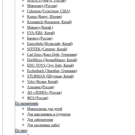
MAGUS (Магус; Россия)
Микромед (Россия)
Celestron (Селестрон; США)
Konus (Конус; Италия)
Kromatech (Кроматек; Китай)
Микмед (Китай.)
EVA (ЕВА; Китай)
Биомед (Россия)
Eastcolight (Истколайт; Китай)
SITITEK (Сититек; Китай)
Carl Zeiss (Карл Цейс; Германия)
DigiMicro (ДиджиМикро; Китай)
EDU-TOYS (Эду-Тойз; Китай)
Eschenbach (Эшенбах; Германия)
STURMAN (Штурман; Китай)
Velvi (Велви; Китай)
Альтами (Россия)
АО «ЛОМО» (Россия)
ФОЗ (Россия)
По назначению
Микроскопы для детей
Для школьников и студентов
Для лаборатории
Для различных работ
По типу