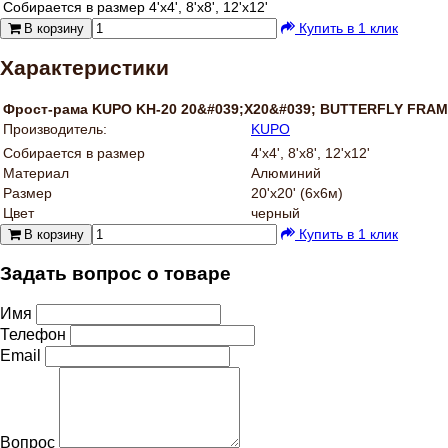
Собирается в размер
4'x4', 8'x8', 12'x12'
Купить в 1 клик
В корзину
Характеристики
Фрост-рама KUPO KH-20 20&#039;X20&#039; BUTTERFLY FRA
Производитель:
KUPO
Собирается в размер
4'x4', 8'x8', 12'x12'
Материал
Алюминий
Размер
20'x20' (6x6м)
Цвет
черный
Купить в 1 клик
В корзину
Задать вопрос о товаре
Имя
Телефон
Email
Вопрос