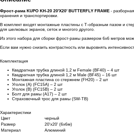
Фрост-рама KUPO KH-20 20'X20' BUTTERFLY FRAME
- разборная
хранения и транспортировки.
В комплект входят монтажные пластины с Т-образным пазом и стер
для шелковых экранов, сеток и многого другого.
Из этого набора для сборки фрост-рамы размером 6х6 метров можн
Если вам нужно снизить контрастность или выровнять интенсивно
Комплектация
Квадратная трубка длиной 1,2 м Female (BF40) – 4 шт
Квадратная трубка длиной 1,2 м Male (BF45) – 16 шт
Монтажная пластина со стержнем (FH20) – 2 шт
Уголок (A) (FC15A) – 2 шт
Уголок (B) (FC15B) – 2 шт
Болт для рамы (A17) – 2 шт
Страховочный трос для рамы (SW-TB)
Характеристики
Цвет
черный
Размер
20'x20' (6x6м)
Материал
Алюминий