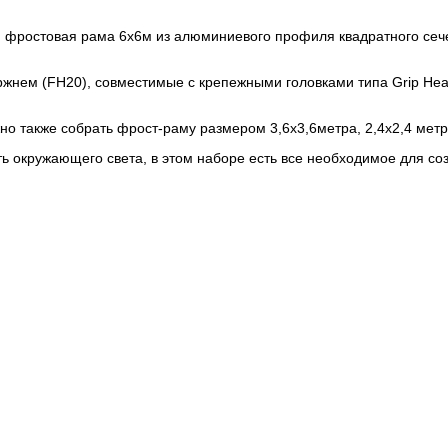
 фростовая рама 6х6м из алюминиевого профиля квадратного сече
жнем (FH20), совместимые с крепежными головками типа Grip Head 
о также собрать фрост-раму размером 3,6х3,6метра, 2,4х2,4 метра
сть окружающего света, в этом наборе есть все необходимое для 