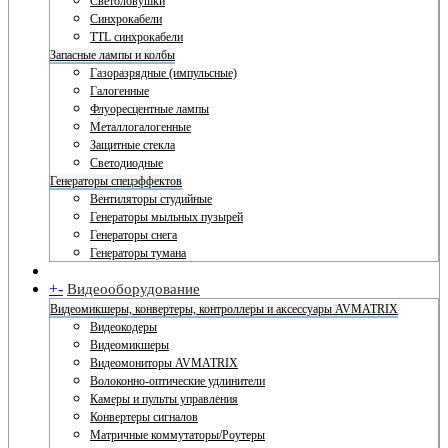
Светоловушки
Синхрокабели
TTL синхрокабели
Запасные лампы и колбы
Газоразрядные (импульсные)
Галогенные
Флуоресцентные лампы
Металлогалогенные
Защитные стекла
Светодиодные
Генераторы спецэффектов
Вентиляторы студийные
Генераторы мыльных пузырей
Генераторы снега
Генераторы тумана
+
-
Видеооборудование
Видеомикшеры, конвертеры, контроллеры и аксессуары AVMATRIX
Видеокодеры
Видеомикшеры
Видеомониторы AVMATRIX
Волоконно-оптические удлинители
Камеры и пульты управления
Конвертеры сигналов
Матричные коммутаторы/Роутеры