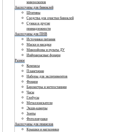
микроскопов
Аксессуары для биноклей
Штативы
Средства для очистки биноклей
Сумки и другие
принадлежности
Аксессуары для ПНВ
Источники питания
Маски и насадки
Микрофоны и пульты ДУ
Инфракрасные фонари
Разное
Компасы
Планетарии
Наборы для экспериментов
Фонари
Барометры и метеостанции
Часы
Глобусы
Металлоискатели
Экшн-камеры
Зонты
Фотоловушки
Аксессуары для прицелов
Крышки и наглазники