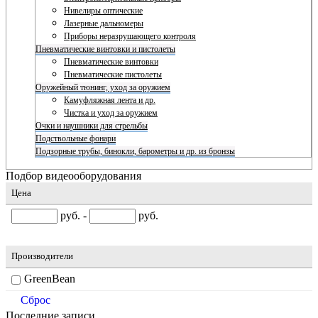
Нивелиры оптические
Лазерные дальномеры
Приборы неразрушающего контроля
Пневматические винтовки и пистолеты
Пневматические винтовки
Пневматические пистолеты
Оружейный тюнинг, уход за оружием
Камуфляжная лента и др.
Чистка и уход за оружием
Очки и наушники для стрельбы
Подствольные фонари
Подзорные трубы, бинокли, барометры и др. из бронзы
Подбор видеооборудования
Цена
руб. -
руб.
Производители
GreenBean
Сброс
Последние записи