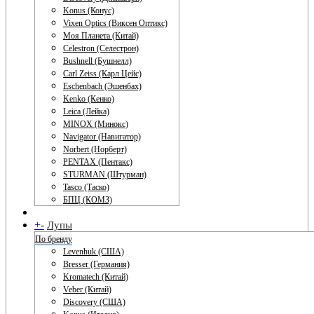
Konus (Конус)
Vixen Optics (Виксен Оптикс)
Моя Планета (Китай)
Celestron (Селестрон)
Bushnell (Бушнелл)
Carl Zeiss (Карл Цейс)
Eschenbach (Эшенбах)
Kenko (Кенко)
Leica (Лейка)
MINOX (Минокс)
Navigator (Навигатор)
Norbert (Норберт)
PENTAX (Пентакс)
STURMAN (Штурман)
Tasco (Таско)
БПЦ (КОМЗ)
+
-
Лупы
По бренду
Levenhuk (США)
Bresser (Германия)
Kromatech (Китай)
Veber (Китай)
Discovery (США)