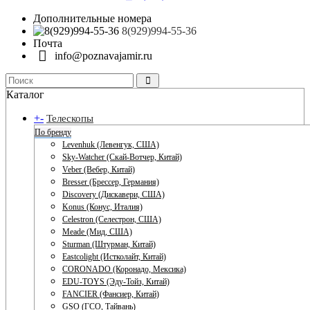
Дополнительные номера
8(929)994-55-36
Почта
info@poznavajamir.ru
Каталог
+
-
Телескопы
По бренду
Levenhuk (Левенгук, США)
Sky-Watcher (Скай-Вотчер, Китай)
Veber (Вебер, Китай)
Bresser (Брессер, Германия)
Discovery (Дискавери, США)
Konus (Конус, Италия)
Celestron (Селестрон, США)
Meade (Мид, США)
Sturman (Штурман, Китай)
Eastcolight (Истколайт, Китай)
CORONADO (Коронадо, Мексика)
EDU-TOYS (Эду-Тойз, Китай)
FANCIER (Фансиер, Китай)
GSO (ГСО, Тайвань)