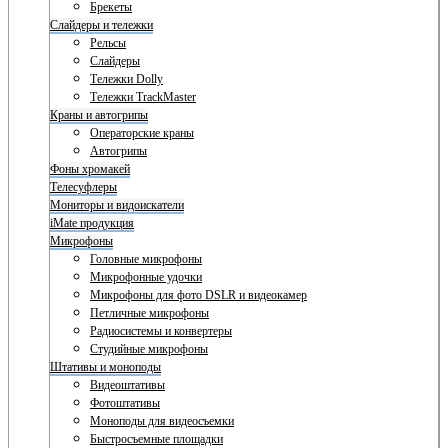
Брекеты
Слайдеры и тележки
Рельсы
Слайдеры
Тележки Dolly
Тележки TrackMaster
Краны и автогрипы
Операторские краны
Автогрипы
Фоны хромакей
Телесуфлеры
Мониторы и видоискатели
iMate продукция
Микрофоны
Головные микрофоны
Микрофонные удочки
Микрофоны для фото DSLR и видеокамер
Петличные микрофоны
Радиосистемы и конвертеры
Студийные микрофоны
Штативы и моноподы
Видеоштативы
Фотоштативы
Моноподы для видеосъемки
Быстросъемные площадки