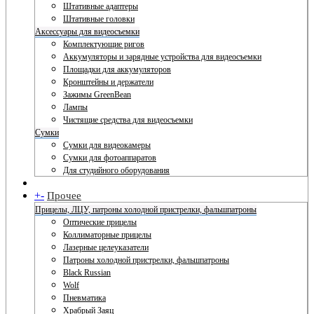
Штативные адаптеры
Штативные головки
Аксессуары для видеосъемки
Комплектующие ригов
Аккумуляторы и зарядные устройства для видеосъемки
Площадки для аккумуляторов
Кронштейны и держатели
Зажимы GreenBean
Лампы
Чистящие средства для видеосъемки
Сумки
Сумки для видеокамеры
Сумки для фотоаппаратов
Для студийного оборудования
+
-
Прочее
Прицелы, ЛЦУ, патроны холодной пристрелки, фальшпатроны
Оптические прицелы
Коллиматорные прицелы
Лазерные целеуказатели
Патроны холодной пристрелки, фальшпатроны
Black Russian
Wolf
Пневматика
Храбрый Заяц