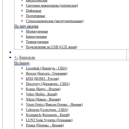
Биологические
Световые микроскопы (оптические)
Цифровые
Портативные
Стереоскопические (инструментальные)
По типу насадки
Монокулярные
Бинокулярные
Тринокулярные
Подключение по USB (LCD экран)
+
-
Бинокли
По бренду
Levenhuk (Левенгук - США)
Bresser (Брессер - Германия)
БПЦ (КОМЗ - Россия)
Discovery (Дискавери - США)
Konus (Конус - Италия)
Veber (Вебер - Китай)
Nikon (Никон - Япония)
Vixen Optics (Виксен Оптикс - Япония)
Celestron (Селестрон - США)
Kromatech (Кроматек - Китай)
LUNT Solar Systems (Германия)
Pentax (Пентакс - Япония)