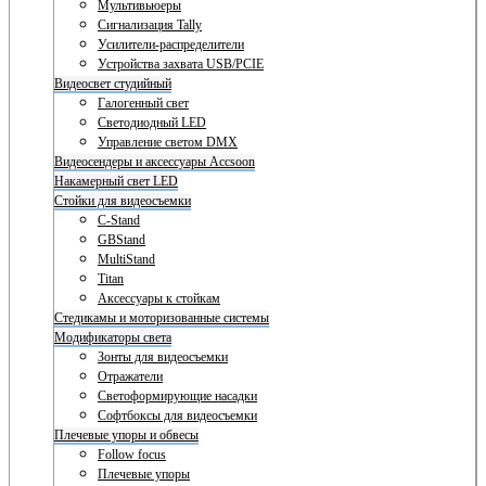
Мультивьюеры
Сигнализация Tally
Усилители-распределители
Устройства захвата USB/PCIE
Видеосвет студийный
Галогенный свет
Светодиодный LED
Управление светом DMX
Видеосендеры и аксессуары Accsoon
Накамерный свет LED
Стойки для видеосъемки
C-Stand
GBStand
MultiStand
Titan
Аксессуары к стойкам
Стедикамы и моторизованные системы
Модификаторы света
Зонты для видеосъемки
Отражатели
Светоформирующие насадки
Софтбоксы для видеосъемки
Плечевые упоры и обвесы
Follow focus
Плечевые упоры