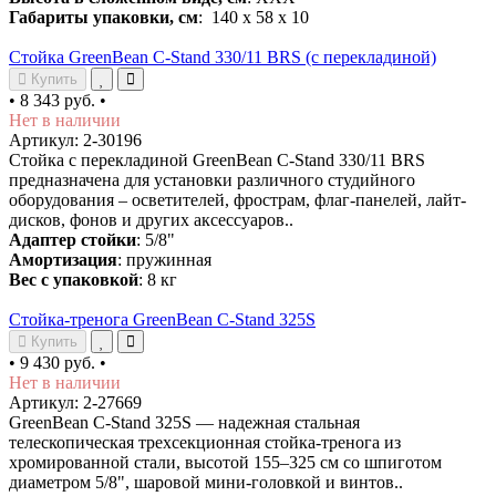
Габариты упаковки, см
: 140 х 58 х 10
Стойка GreenBean C-Stand 330/11 BRS (с перекладиной)
Купить
•
8 343 руб.
•
Нет в наличии
Артикул: 2-30196
Стойка с перекладиной GreenBean C-Stand 330/11 BRS
предназначена для установки различного студийного
оборудования – осветителей, фрострам, флаг-панелей, лайт-
дисков, фонов и других аксессуаров..
Адаптер стойки
: 5/8"
Амортизация
: пружинная
Вес с упаковкой
: 8 кг
Стойка-тренога GreenBean C-Stand 325S
Купить
•
9 430 руб.
•
Нет в наличии
Артикул: 2-27669
GreenBean C-Stand 325S — надежная стальная
телескопическая трехсекционная стойка-тренога из
хромированной стали, высотой 155–325 см со шпиготом
диаметром 5/8", шаровой мини-головкой и винтов..