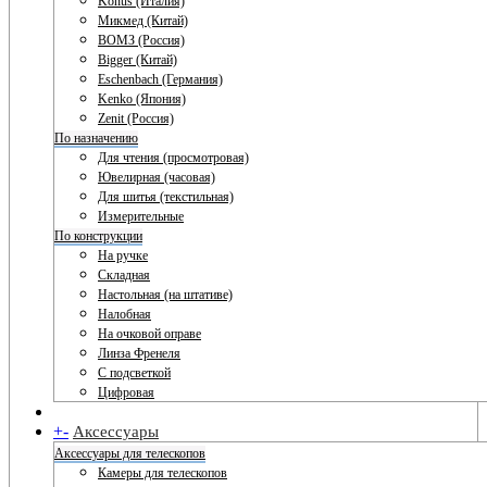
Konus (Италия)
Микмед (Китай)
ВОМЗ (Россия)
Bigger (Китай)
Eschenbach (Германия)
Kenko (Япония)
Zenit (Россия)
По назначению
Для чтения (просмотровая)
Ювелирная (часовая)
Для шитья (текстильная)
Измерительные
По конструкции
На ручке
Складная
Настольная (на штативе)
Налобная
На очковой оправе
Линза Френеля
С подсветкой
Цифровая
+
-
Аксессуары
Аксессуары для телескопов
Камеры для телескопов