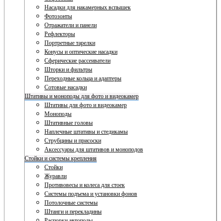
Насадки для накамерных вспышек
Фотозонты
Отражатели и панели
Рефлекторы
Портретные тарелки
Конусы и оптические насадки
Сферические рассеиватели
Шторки и фильтры
Переходные кольца и адаптеры
Сотовые насадки
Штативы и моноподы для фото и видеокамер
Штативы для фото и видеокамер
Моноподы
Штативные головы
Наплечные штативы и стедикамы
Струбцины и присоски
Аксессуары для штативов и моноподов
Стойки и системы крепления
Стойки
Журавли
Противовесы и колеса для стоек
Системы подъема и установки фонов
Потолочные системы
Штанги и перекладины
Распорки автополы