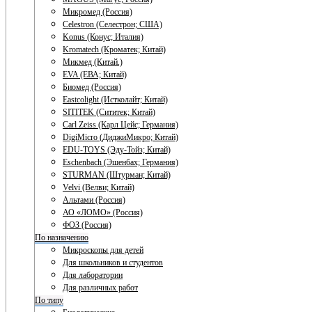
Микромед (Россия)
Celestron (Селестрон; США)
Konus (Конус; Италия)
Kromatech (Кроматек; Китай)
Микмед (Китай.)
EVA (ЕВА; Китай)
Биомед (Россия)
Eastcolight (Истколайт; Китай)
SITITEK (Сититек; Китай)
Carl Zeiss (Карл Цейс; Германия)
DigiMicro (ДиджиМикро; Китай)
EDU-TOYS (Эду-Тойз; Китай)
Eschenbach (Эшенбах; Германия)
STURMAN (Штурман; Китай)
Velvi (Велви; Китай)
Альтами (Россия)
АО «ЛОМО» (Россия)
ФОЗ (Россия)
По назначению
Микроскопы для детей
Для школьников и студентов
Для лаборатории
Для различных работ
По типу