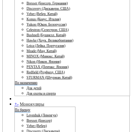
Bresser (Брессер. Германия)
Discovery (Дискавери. США)
Veber (Вебер. Китай)
Konus (Конус. Италия)
Yukon (Юкон. Белоруссия)
Celestron (Селестрон. США)
Bushnell (Бушнелл. Китай)
Hawke (Хоук. Великобритания)
Leica (Лейка. Португалия)
Meade (Мид. Китай)
MINOX (Минокс. Китай)
Nikon (Никон. Япония)
PENTAX (Пентакс. Япония)
Redfield (Редфилд. США)
STURMAN (Штурман. Китай)
По назначению
Для детей
Для охоты и спорта
+
-
Монокуляры
По бренду
Levenhuk (Левенгук)
Bresser (Брессер)
Veber (Вебер)
Discovery (Дискавери)