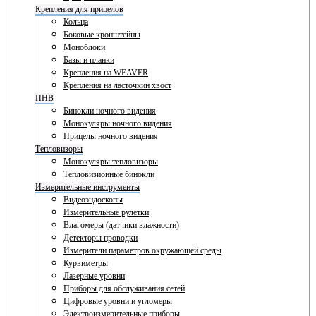
Крепления для прицелов
Кольца
Боковые кронштейны
Моноблоки
Базы и планки
Крепления на WEAVER
Крепления на ласточкин хвост
ПНВ
Бинокли ночного видения
Монокуляры ночного видения
Прицелы ночного видения
Тепловизоры
Монокуляры тепловизоры
Тепловизионные бинокли
Измерительные инструменты
Видеоэндоскопы
Измерительные рулетки
Влагомеры (датчики влажности)
Детекторы проводки
Измерители параметров окружающей среды
Курвиметры
Лазерные уровни
Приборы для обслуживания сетей
Цифровые уровни и угломеры
Электроизмерительные приборы