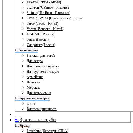
Rekam (Рекам - Китай)
Sightron (Сайтрон - Япония)
Steiner (Штайнер - Германия)
SWAROVSKI (Сваровски - Австрия)
Tasco (Таско - Китай)
Vortex (Вортекс - Китай)
БелОМО (Россия)
Зенит (Россия)
Следопыт (Россия)
По назначению
Бинокли для детей
Для театра
Для охоты и рыбалки
Для туризма и спорта
Армейские
Полевые
Морские
Для астрономии
По другим параметрам
Zoom
Влагозащищенность
+
-
Зрительные трубы
По бренду
Levenhuk (Левенгук. США)