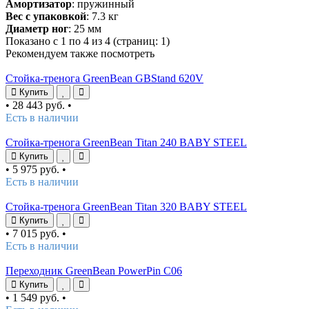
Амортизатор
: пружинный
Вес с упаковкой
: 7.3 кг
Диаметр ног
: 25 мм
Показано с 1 по 4 из 4 (страниц: 1)
Рекомендуем также посмотреть
Стойка-тренога GreenBean GBStand 620V
Купить
•
28 443 руб.
•
Есть в наличии
Стойка-тренога GreenBean Titan 240 BABY STEEL
Купить
•
5 975 руб.
•
Есть в наличии
Стойка-тренога GreenBean Titan 320 BABY STEEL
Купить
•
7 015 руб.
•
Есть в наличии
Переходник GreenBean PowerPin C06
Купить
•
1 549 руб.
•