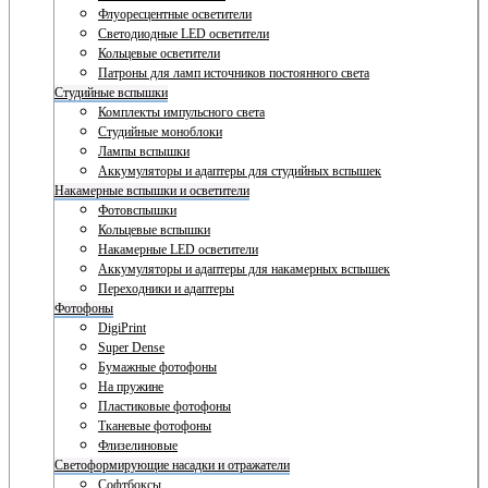
Флуоресцентные осветители
Светодиодные LED осветители
Кольцевые осветители
Патроны для ламп источников постоянного света
Студийные вспышки
Комплекты импульсного света
Студийные моноблоки
Лампы вспышки
Аккумуляторы и адаптеры для студийных вспышек
Накамерные вспышки и осветители
Фотовспышки
Кольцевые вспышки
Накамерные LED осветители
Аккумуляторы и адаптеры для накамерных вспышек
Переходники и адаптеры
Фотофоны
DigiPrint
Super Dense
Бумажные фотофоны
На пружине
Пластиковые фотофоны
Тканевые фотофоны
Флизелиновые
Светоформирующие насадки и отражатели
Софтбоксы