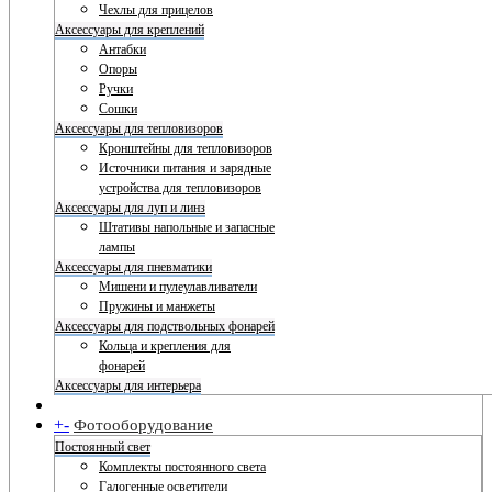
Чехлы для прицелов
Аксессуары для креплений
Антабки
Опоры
Ручки
Сошки
Аксессуары для тепловизоров
Кронштейны для тепловизоров
Источники питания и зарядные
устройства для тепловизоров
Аксессуары для луп и линз
Штативы напольные и запасные
лампы
Аксессуары для пневматики
Мишени и пулеулавливатели
Пружины и манжеты
Аксессуары для подствольных фонарей
Кольца и крепления для
фонарей
Аксессуары для интерьера
+
-
Фотооборудование
Постоянный свет
Комплекты постоянного света
Галогенные осветители