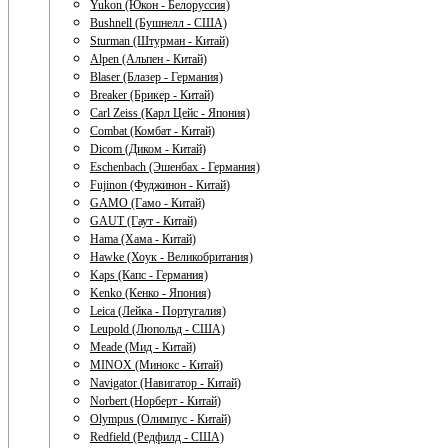
Yukon (Юкон - Белоруссия)
Bushnell (Бушнелл - США)
Sturman (Штурман - Китай)
Alpen (Альпен - Китай)
Blaser (Блазер - Германия)
Breaker (Брикер - Китай)
Carl Zeiss (Карл Цейс - Япония)
Combat (Комбат - Китай)
Dicom (Диком - Китай)
Eschenbach (Эшенбах - Германия)
Fujinon (Фуджинон - Китай)
GAMO (Гамо - Китай)
GAUT (Гаут - Китай)
Hama (Хама - Китай)
Hawke (Хоук - Великобритания)
Kaps (Капс - Германия)
Kenko (Кенко - Япония)
Leica (Лейка - Португалия)
Leupold (Люпольд - США)
Meade (Мид - Китай)
MINOX (Минокс - Китай)
Navigator (Навигатор - Китай)
Norbert (Норберт - Китай)
Olympus (Олимпус - Китай)
Redfield (Редфилд - США)