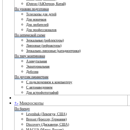
iOptron (АйОптрон, Китай)
По уровню подготовки
Телескопы для детей
Для новичков
Для любителей
Для профессионалов
По оптической схеме
Зеркальные (рефлекторы)
Линзовые (рефракторы)
Зеркально-линзовые (катадиоптрики)
По типу монтировки
Азимутальная
Экваториальная
Добсона
По другим параметрам
С подключением к компьютеру
С автонаведением
Для астрофотографий
+
-
Микроскопы
По бренду
Levenhuk (Левенгук; США)
Bresser (Брессер; Германия)
Discovery (Дискавери; США)
MAGUS (Магус; Россия)