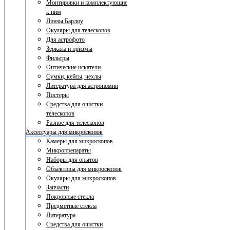
Монтировки и комплектующие
к ним
Линзы Барлоу
Окуляры для телескопов
Для астрофото
Зеркала и призмы
Фильтры
Оптические искатели
Сумки, кейсы, чехлы
Литература для астрономии
Постеры
Средства для очистки
телескопов
Разное для телескопов
Аксессуары для микроскопов
Камеры для микроскопов
Микропрепараты
Наборы для опытов
Объективы для микроскопов
Окуляры для микроскопов
Запчасти
Покровные стекла
Предметные стекла
Литература
Средства для очистки