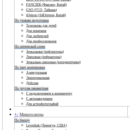
FANCIER (Фансиер, Китай)
GSO (ГСО, Тайвань)
iOptron (АйОптрон, Китай)
По уровню подготовки
Телескопы для детей
Для новичков
Для любителей
Для профессионалов
По оптической схеме
Зеркальные (рефлекторы)
Линзовые (рефракторы)
Зеркально-линзовые (катадиоптрики)
По типу монтировки
Азимутальная
Экваториальная
Добсона
По другим параметрам
С подключением к компьютеру
С автонаведением
Для астрофотографий
+
-
Микроскопы
По бренду
Levenhuk (Левенгук; США)