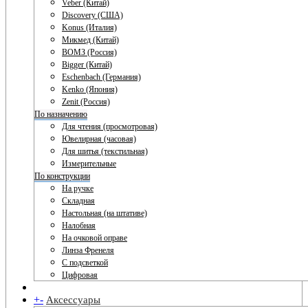
Veber (Китай)
Discovery (США)
Konus (Италия)
Микмед (Китай)
ВОМЗ (Россия)
Bigger (Китай)
Eschenbach (Германия)
Kenko (Япония)
Zenit (Россия)
По назначению
Для чтения (просмотровая)
Ювелирная (часовая)
Для шитья (текстильная)
Измерительные
По конструкции
На ручке
Складная
Настольная (на штативе)
Налобная
На очковой оправе
Линза Френеля
С подсветкой
Цифровая
+
-
Аксессуары