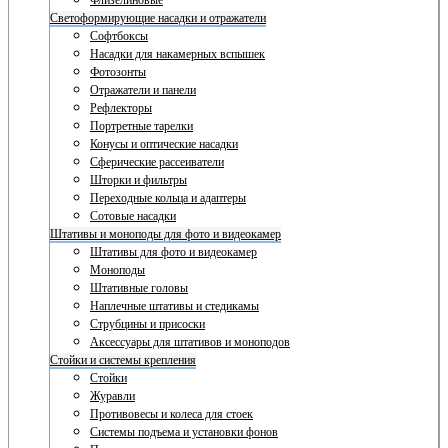
Флизелиновые
Светоформирующие насадки и отражатели
Софтбоксы
Насадки для накамерных вспышек
Фотозонты
Отражатели и панели
Рефлекторы
Портретные тарелки
Конусы и оптические насадки
Сферические рассеиватели
Шторки и фильтры
Переходные кольца и адаптеры
Сотовые насадки
Штативы и моноподы для фото и видеокамер
Штативы для фото и видеокамер
Моноподы
Штативные головы
Наплечные штативы и стедикамы
Струбцины и присоски
Аксессуары для штативов и моноподов
Стойки и системы крепления
Стойки
Журавли
Противовесы и колеса для стоек
Системы подъема и установки фонов