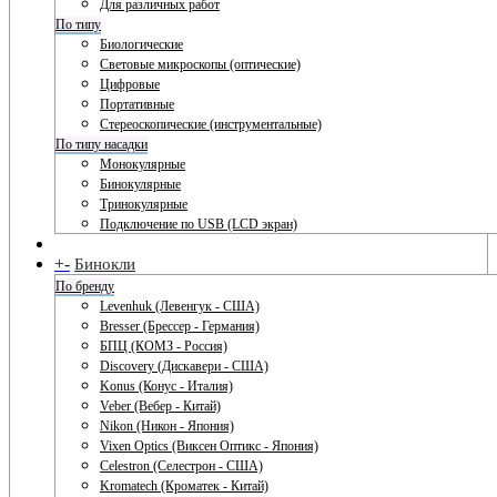
Для различных работ
По типу
Биологические
Световые микроскопы (оптические)
Цифровые
Портативные
Стереоскопические (инструментальные)
По типу насадки
Монокулярные
Бинокулярные
Тринокулярные
Подключение по USB (LCD экран)
+
-
Бинокли
По бренду
Levenhuk (Левенгук - США)
Bresser (Брессер - Германия)
БПЦ (КОМЗ - Россия)
Discovery (Дискавери - США)
Konus (Конус - Италия)
Veber (Вебер - Китай)
Nikon (Никон - Япония)
Vixen Optics (Виксен Оптикс - Япония)
Celestron (Селестрон - США)
Kromatech (Кроматек - Китай)