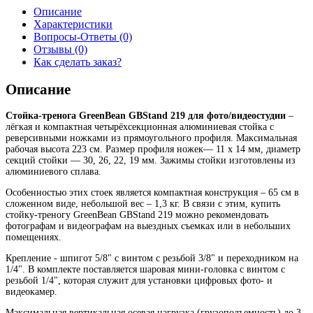
Описание
Характеристики
Вопросы-Ответы (0)
Отзывы (0)
Как сделать заказ?
Описание
Стойка-тренога GreenBean GBStand 219 для фото/видеостудии
–
лёгкая и компактная четырёхсекционная алюминиевая стойка с
реверсивными ножками из прямоугольного профиля. Максимальная
рабочая высота 223 см. Размер профиля ножек— 11 х 14 мм, диаметр
секций стойки — 30, 26, 22, 19 мм. Зажимы стойки изготовлены из
алюминиевого сплава.
Особенностью этих стоек является компактная конструкция – 65 см в
сложенном виде, небольшой вес – 1,3 кг. В связи с этим, купить
стойку-треногу GreenBean GBStand 219 можно рекомендовать
фотографам и видеографам на выездных съемках или в небольших
помещениях.
Крепление - шпигот 5/8" с винтом с резьбой 3/8" и переходником на
1/4". В комплекте поставляется шаровая мини-головка с винтом с
резьбой 1/4", которая служит для установки цифровых фото- и
видеокамер.
Максимальная вертикальная осевая нагрузка (грузоподъемность) до 3