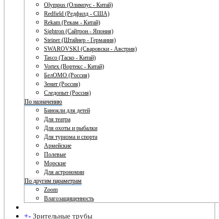
Olympus (Олимпус - Китай)
Redfield (Редфилд - США)
Rekam (Рекам - Китай)
Sightron (Сайтрон - Япония)
Steiner (Штайнер - Германия)
SWAROVSKI (Сваровски - Австрия)
Tasco (Таско - Китай)
Vortex (Вортекс - Китай)
БелОМО (Россия)
Зенит (Россия)
Следопыт (Россия)
По назначению
Бинокли для детей
Для театра
Для охоты и рыбалки
Для туризма и спорта
Армейские
Полевые
Морские
Для астрономии
По другим параметрам
Zoom
Влагозащищенность
+
-
Зрительные трубы