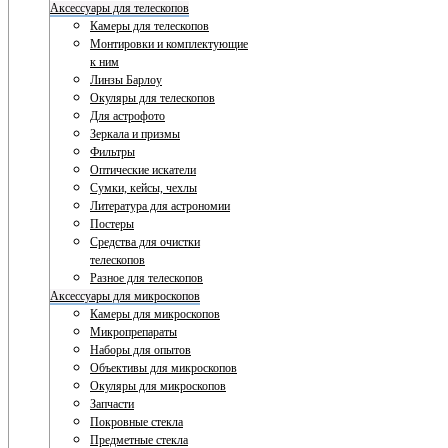
Аксессуары для телескопов
Камеры для телескопов
Монтировки и комплектующие
к ним
Линзы Барлоу
Окуляры для телескопов
Для астрофото
Зеркала и призмы
Фильтры
Оптические искатели
Сумки, кейсы, чехлы
Литература для астрономии
Постеры
Средства для очистки
телескопов
Разное для телескопов
Аксессуары для микроскопов
Камеры для микроскопов
Микропрепараты
Наборы для опытов
Объективы для микроскопов
Окуляры для микроскопов
Запчасти
Покровные стекла
Предметные стекла