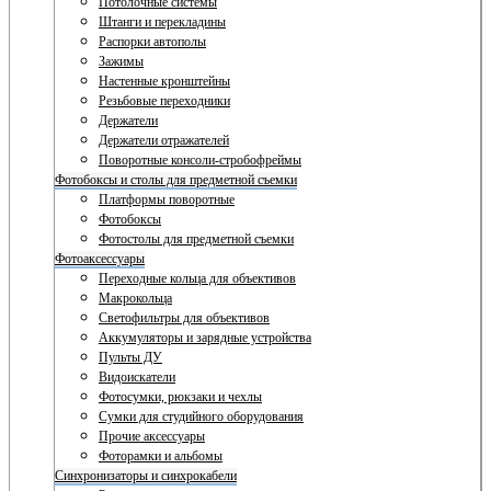
Потолочные системы
Штанги и перекладины
Распорки автополы
Зажимы
Настенные кронштейны
Резьбовые переходники
Держатели
Держатели отражателей
Поворотные консоли-стробофреймы
Фотобоксы и столы для предметной съемки
Платформы поворотные
Фотобоксы
Фотостолы для предметной съемки
Фотоаксессуары
Переходные кольца для объективов
Макрокольца
Светофильтры для объективов
Аккумуляторы и зарядные устройства
Пульты ДУ
Видоискатели
Фотосумки, рюкзаки и чехлы
Сумки для студийного оборудования
Прочие аксессуары
Фоторамки и альбомы
Синхронизаторы и синхрокабели