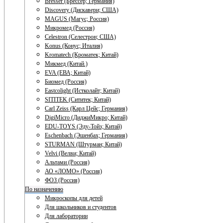
Bresser (Брессер; Германия)
Discovery (Дискавери; США)
MAGUS (Магус; Россия)
Микромед (Россия)
Celestron (Селестрон; США)
Konus (Конус; Италия)
Kromatech (Кроматек; Китай)
Микмед (Китай.)
EVA (ЕВА; Китай)
Биомед (Россия)
Eastcolight (Истколайт; Китай)
SITITEK (Сититек; Китай)
Carl Zeiss (Карл Цейс; Германия)
DigiMicro (ДиджиМикро; Китай)
EDU-TOYS (Эду-Тойз; Китай)
Eschenbach (Эшенбах; Германия)
STURMAN (Штурман; Китай)
Velvi (Велви; Китай)
Альтами (Россия)
АО «ЛОМО» (Россия)
ФОЗ (Россия)
По назначению
Микроскопы для детей
Для школьников и студентов
Для лаборатории