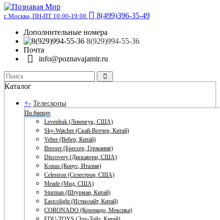
8(499)396-35-49
г. Москва, ПН-ПТ 10:00-19:00
Дополнительные номера
8(929)994-55-36
Почта
info@poznavajamir.ru
Каталог
+
-
Телескопы
По бренду
Levenhuk (Левенгук, США)
Sky-Watcher (Скай-Вотчер, Китай)
Veber (Вебер, Китай)
Bresser (Брессер, Германия)
Discovery (Дискавери, США)
Konus (Конус, Италия)
Celestron (Селестрон, США)
Meade (Мид, США)
Sturman (Штурман, Китай)
Eastcolight (Истколайт, Китай)
CORONADO (Коронадо, Мексика)
EDU-TOYS (Эду-Тойз, Китай)