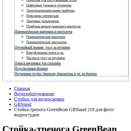
Приборы для обслуживания сетей
Цифровые уровни и угломеры
Электроизмерительные приборы
Нивелиры оптические
Лазерные дальномеры
Приборы неразрушающего контроля
Пневматические винтовки и пистолеты
Пневматические винтовки
Пневматические пистолеты
Оружейный тюнинг, уход за оружием
Камуфляжная лента и др.
Чистка и уход за оружием
Очки и наушники для стрельбы
Подствольные фонари
Подзорные трубы, бинокли, барометры и др. из бронзы
Главная
Видеооборудование
Стойки для видеосъемки
GBStand
Стойка-тренога GreenBean GBStand 219 для фото/
видеостудии
Стойка-тренога GreenBean