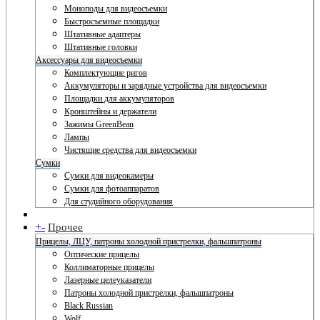
Моноподы для видеосъемки
Быстросъемные площадки
Штативные адаптеры
Штативные головки
Аксессуары для видеосъемки
Комплектующие ригов
Аккумуляторы и зарядные устройства для видеосъемки
Площадки для аккумуляторов
Кронштейны и держатели
Зажимы GreenBean
Лампы
Чистящие средства для видеосъемки
Сумки
Сумки для видеокамеры
Сумки для фотоаппаратов
Для студийного оборудования
+
-
Прочее
Прицелы, ЛЦУ, патроны холодной пристрелки, фальшпатроны
Оптические прицелы
Коллиматорные прицелы
Лазерные целеуказатели
Патроны холодной пристрелки, фальшпатроны
Black Russian
Wolf