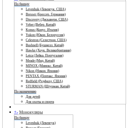
По бренду
Levenhuk (Левенгук. США)
Bresser (Брессер. Германия)
Discovery (Дискавери. США)
Veber (Вебер. Китай)
Konus (Конус. Италия)
Yukon (Юкон. Белоруссия)
Celestron (Селестрон. США)
Bushnell (Бушнелл. Китай)
Hawke (Хоук. Великобритания)
Leica (Лейка. Португалия)
Meade (Мид. Китай)
MINOX (Минокс. Китай)
Nikon (Никон. Япония)
PENTAX (Пентакс. Япония)
Redfield (Редфилд. США)
STURMAN (Штурман. Китай)
По назначению
Для детей
Для охоты и спорта
+
-
Монокуляры
По бренду
Levenhuk (Левенгук)