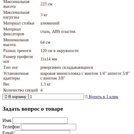
Максимальная
223 см
высота
Максимальная
3 кг
нагрузка
Материал стойки
алюминий
Материал
сталь, ABS пластик
фиксаторов
Минимальная
64 см
высота
Размах треноги
120 см в окружности
Размер профиля
11х14 мм
ног
Тип ног
реверсивно складывающиеся
Установочные
шаровая миниголовка с винтом 1/4" шпигот 5/8”
адаптеры
с винтом 3/8”
Вес
1,3 кг
Количество секций
4
В корзину
Купить в 1 клик
Задать вопрос о товаре
Имя
Телефон
Email