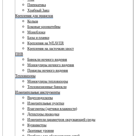
Пневматика
Храбрый Заяц
Крепления для прицелов
Кольца
Боковые кронштейны
Моноблоки
Базы и планки
Крепления на WEAVER
Крепления на ласточкин хвост
ПНВ
Бинокли ночного видения
Монокуляры ночного видения
Прицелы ночного видения
Тепловизоры
Монокуляры тепловизоры
Тепловизионные бинокли
Измерительные инструменты
Видеоэндоскопы
Измерительные рулетки
Влагомеры (датчики влажности)
Детекторы проводки
Измерители параметров окружающей среды
Курвиметры
Лазерные уровни