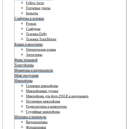
Follow focus
Плечевые упоры
Брекеты
Слайдеры и тележки
Рельсы
Слайдеры
Тележки Dolly
Тележки TrackMaster
Краны и автогрипы
Операторские краны
Автогрипы
Фоны хромакей
Телесуфлеры
Мониторы и видоискатели
iMate продукция
Микрофоны
Головные микрофоны
Микрофонные удочки
Микрофоны для фото DSLR и видеокамер
Петличные микрофоны
Радиосистемы и конвертеры
Студийные микрофоны
Штативы и моноподы
Видеоштативы
Фотоштативы