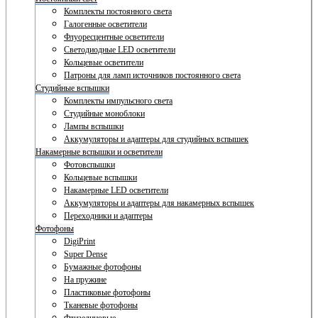
Комплекты постоянного света
Галогенные осветители
Флуоресцентные осветители
Светодиодные LED осветители
Кольцевые осветители
Патроны для ламп источников постоянного света
Студийные вспышки
Комплекты импульсного света
Студийные моноблоки
Лампы вспышки
Аккумуляторы и адаптеры для студийных вспышек
Накамерные вспышки и осветители
Фотовспышки
Кольцевые вспышки
Накамерные LED осветители
Аккумуляторы и адаптеры для накамерных вспышек
Переходники и адаптеры
Фотофоны
DigiPrint
Super Dense
Бумажные фотофоны
На пружине
Пластиковые фотофоны
Тканевые фотофоны