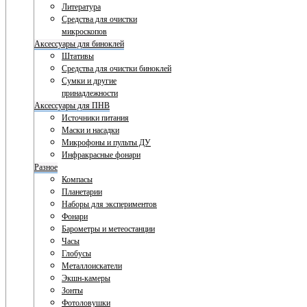
Литература
Средства для очистки
микроскопов
Аксессуары для биноклей
Штативы
Средства для очистки биноклей
Сумки и другие
принадлежности
Аксессуары для ПНВ
Источники питания
Маски и насадки
Микрофоны и пульты ДУ
Инфракрасные фонари
Разное
Компасы
Планетарии
Наборы для экспериментов
Фонари
Барометры и метеостанции
Часы
Глобусы
Металлоискатели
Экшн-камеры
Зонты
Фотоловушки