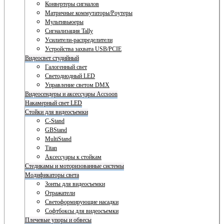
Конвертеры сигналов
Матричные коммутаторы/Роутеры
Мультивьюеры
Сигнализация Tally
Усилители-распределители
Устройства захвата USB/PCIE
Видеосвет студийный
Галогенный свет
Светодиодный LED
Управление светом DMX
Видеосендеры и аксессуары Accsoon
Накамерный свет LED
Стойки для видеосъемки
C-Stand
GBStand
MultiStand
Titan
Аксессуары к стойкам
Стедикамы и моторизованные системы
Модификаторы света
Зонты для видеосъемки
Отражатели
Светоформирующие насадки
Софтбоксы для видеосъемки
Плечевые упоры и обвесы