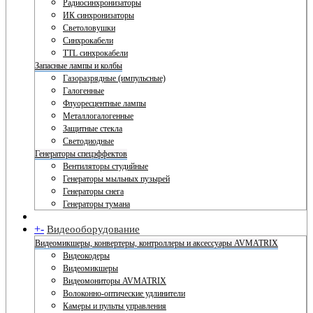
Радиосинхронизаторы
ИК синхронизаторы
Светоловушки
Синхрокабели
TTL синхрокабели
Запасные лампы и колбы
Газоразрядные (импульсные)
Галогенные
Флуоресцентные лампы
Металлогалогенные
Защитные стекла
Светодиодные
Генераторы спецэффектов
Вентиляторы студийные
Генераторы мыльных пузырей
Генераторы снега
Генераторы тумана
+
-
Видеооборудование
Видеомикшеры, конвертеры, контроллеры и аксессуары AVMATRIX
Видеокодеры
Видеомикшеры
Видеомониторы AVMATRIX
Волоконно-оптические удлинители
Камеры и пульты управления