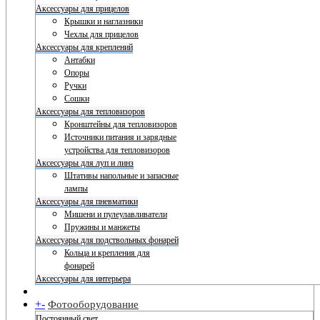
Аксессуары для прицелов
Крышки и наглазники
Чехлы для прицелов
Аксессуары для креплений
Антабки
Опоры
Ручки
Сошки
Аксессуары для тепловизоров
Кронштейны для тепловизоров
Источники питания и зарядные
устройства для тепловизоров
Аксессуары для луп и линз
Штативы напольные и запасные
лампы
Аксессуары для пневматики
Мишени и пулеулавливатели
Пружины и манжеты
Аксессуары для подствольных фонарей
Кольца и крепления для
фонарей
Аксессуары для интерьера
+
-
Фотооборудование
Постоянный свет