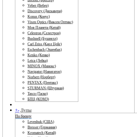
Bresser (Брессер)
Veber (Вебер)
Discovery (Дискавери)
Konus (Конус)
Vixen Optics (Виксен Оптикс)
Моя Планета (Китай)
Celestron (Селестрон)
Bushnell (Бушнелл)
Carl Zeiss (Карл Цейс)
Eschenbach (Эшенбах)
Kenko (Кенко)
Leica (Лейка)
MINOX (Минокс)
Navigator (Навигатор)
Norbert (Норберт)
PENTAX (Пентакс)
STURMAN (Штурман)
Tasco (Таско)
БПЦ (КОМЗ)
+
-
Лупы
По бренду
Levenhuk (США)
Bresser (Германия)
Kromatech (Китай)