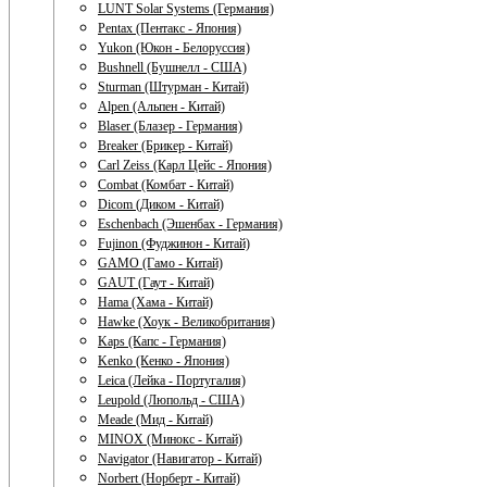
LUNT Solar Systems (Германия)
Pentax (Пентакс - Япония)
Yukon (Юкон - Белоруссия)
Bushnell (Бушнелл - США)
Sturman (Штурман - Китай)
Alpen (Альпен - Китай)
Blaser (Блазер - Германия)
Breaker (Брикер - Китай)
Carl Zeiss (Карл Цейс - Япония)
Combat (Комбат - Китай)
Dicom (Диком - Китай)
Eschenbach (Эшенбах - Германия)
Fujinon (Фуджинон - Китай)
GAMO (Гамо - Китай)
GAUT (Гаут - Китай)
Hama (Хама - Китай)
Hawke (Хоук - Великобритания)
Kaps (Капс - Германия)
Kenko (Кенко - Япония)
Leica (Лейка - Португалия)
Leupold (Люпольд - США)
Meade (Мид - Китай)
MINOX (Минокс - Китай)
Navigator (Навигатор - Китай)
Norbert (Норберт - Китай)