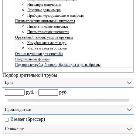
Нивелиры оптические
Лазерные дальномеры
Приборы неразрушающего контроля
Пневматические винтовки и пистолеты
Пневматические винтовки
Пневматические пистолеты
Оружейный тюнинг, уход за оружием
Камуфляжная лента и др.
Чистка и уход за оружием
Очки и наушники для стрельбы
Подствольные фонари
Подзорные трубы, бинокли, барометры и др. из бронзы
Подбор зрительной трубы
Цена
руб. -
руб.
Производители
Bresser (Брессер)
Назначение