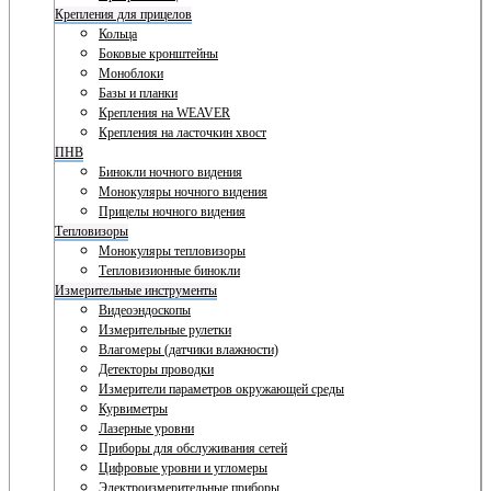
Крепления для прицелов
Кольца
Боковые кронштейны
Моноблоки
Базы и планки
Крепления на WEAVER
Крепления на ласточкин хвост
ПНВ
Бинокли ночного видения
Монокуляры ночного видения
Прицелы ночного видения
Тепловизоры
Монокуляры тепловизоры
Тепловизионные бинокли
Измерительные инструменты
Видеоэндоскопы
Измерительные рулетки
Влагомеры (датчики влажности)
Детекторы проводки
Измерители параметров окружающей среды
Курвиметры
Лазерные уровни
Приборы для обслуживания сетей
Цифровые уровни и угломеры
Электроизмерительные приборы