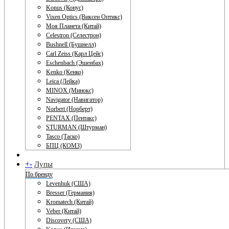
Konus (Конус)
Vixen Optics (Виксен Оптикс)
Моя Планета (Китай)
Celestron (Селестрон)
Bushnell (Бушнелл)
Carl Zeiss (Карл Цейс)
Eschenbach (Эшенбах)
Kenko (Кенко)
Leica (Лейка)
MINOX (Минокс)
Navigator (Навигатор)
Norbert (Норберт)
PENTAX (Пентакс)
STURMAN (Штурман)
Tasco (Таско)
БПЦ (КОМЗ)
+
-
Лупы
По бренду
Levenhuk (США)
Bresser (Германия)
Kromatech (Китай)
Veber (Китай)
Discovery (США)