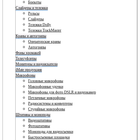
Брекеты
Слайдеры и тележки
Рельсы
Слайдеры
Тележки Dolly
Тележки TrackMaster
Краны и автогрипы
Операторские краны
Автогрипы
Фоны хромакей
Телесуфлеры
Мониторы и видоискатели
iMate продукция
Микрофоны
Головные микрофоны
Микрофонные удочки
Микрофоны для фото DSLR и видеокамер
Петличные микрофоны
Радиосистемы и конвертеры
Студийные микрофоны
Штативы и моноподы
Видеоштативы
Фотоштативы
Моноподы для видеосъемки
Быстросъемные площадки