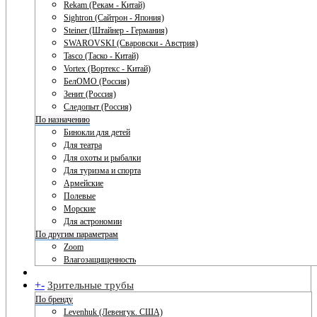
Rekam (Рекам - Китай)
Sightron (Сайтрон - Япония)
Steiner (Штайнер - Германия)
SWAROVSKI (Сваровски - Австрия)
Tasco (Таско - Китай)
Vortex (Вортекс - Китай)
БелОМО (Россия)
Зенит (Россия)
Следопыт (Россия)
По назначению
Бинокли для детей
Для театра
Для охоты и рыбалки
Для туризма и спорта
Армейские
Полевые
Морские
Для астрономии
По другим параметрам
Zoom
Влагозащищенность
+
-
Зрительные трубы
По бренду
Levenhuk (Левенгук. США)