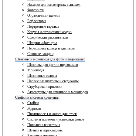
Насадки для накамерных вспышек
Фотозонты
Отражатели и панели
Рефлекторы
Портретные тарелки
Конусы и оптические насадки
Сферические рассеиватели
Шторки и фильтры
Переходные кольца и адаптеры
Сотовые насадки
Штативы и моноподы для фото и видеокамер
Штативы для фото и видеокамер
Моноподы
Штативные головы
Наплечные штативы и стедикамы
Струбцины и присоски
Аксессуары для штативов и моноподов
Стойки и системы крепления
Стойки
Журавли
Противовесы и колеса для стоек
Системы подъема и установки фонов
Потолочные системы
Штанги и перекладины
Распорки автополы