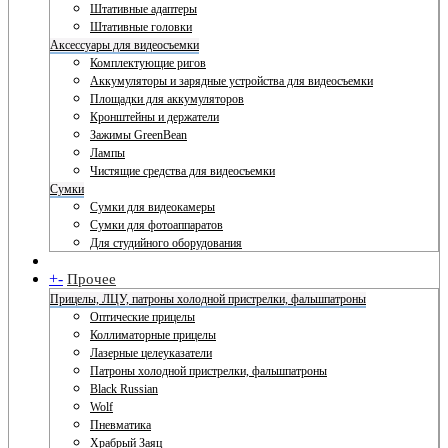
Штативные адаптеры
Штативные головки
Аксессуары для видеосъемки
Комплектующие ригов
Аккумуляторы и зарядные устройства для видеосъемки
Площадки для аккумуляторов
Кронштейны и держатели
Зажимы GreenBean
Лампы
Чистящие средства для видеосъемки
Сумки
Сумки для видеокамеры
Сумки для фотоаппаратов
Для студийного оборудования
+
-
Прочее
Прицелы, ЛЦУ, патроны холодной пристрелки, фальшпатроны
Оптические прицелы
Коллиматорные прицелы
Лазерные целеуказатели
Патроны холодной пристрелки, фальшпатроны
Black Russian
Wolf
Пневматика
Храбрый Заяц