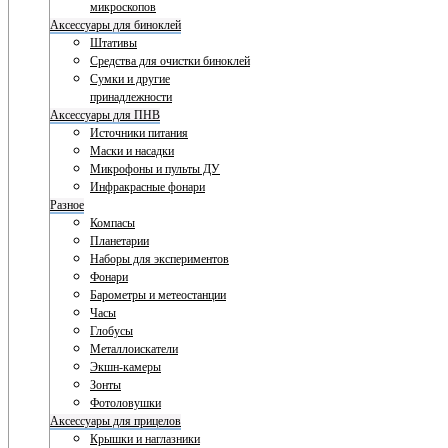
микроскопов
Аксессуары для биноклей
Штативы
Средства для очистки биноклей
Сумки и другие
принадлежности
Аксессуары для ПНВ
Источники питания
Маски и насадки
Микрофоны и пульты ДУ
Инфракрасные фонари
Разное
Компасы
Планетарии
Наборы для экспериментов
Фонари
Барометры и метеостанции
Часы
Глобусы
Металлоискатели
Экшн-камеры
Зонты
Фотоловушки
Аксессуары для прицелов
Крышки и наглазники