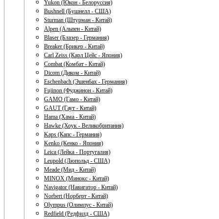
Yukon (Юкон - Белоруссия)
Bushnell (Бушнелл - США)
Sturman (Штурман - Китай)
Alpen (Альпен - Китай)
Blaser (Блазер - Германия)
Breaker (Брикер - Китай)
Carl Zeiss (Карл Цейс - Япония)
Combat (Комбат - Китай)
Dicom (Диком - Китай)
Eschenbach (Эшенбах - Германия)
Fujinon (Фуджинон - Китай)
GAMO (Гамо - Китай)
GAUT (Гаут - Китай)
Hama (Хама - Китай)
Hawke (Хоук - Великобритания)
Kaps (Капс - Германия)
Kenko (Кенко - Япония)
Leica (Лейка - Португалия)
Leupold (Люпольд - США)
Meade (Мид - Китай)
MINOX (Минокс - Китай)
Navigator (Навигатор - Китай)
Norbert (Норберт - Китай)
Olympus (Олимпус - Китай)
Redfield (Редфилд - США)