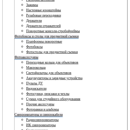
Зажимы
Настенные кронштейны
Резьбовые переходники
Держатели
Держатели отражателей
Поворотные консоли-стробофреймы
Фотобоксы и столы для предметной съемки
Платформы поворотные
Фотобоксы
Фотостолы для предметной съемки
Фотоаксессуары
Переходные кольца для объективов
Макрокольца
Светофильтры для объективов
Аккумуляторы и зарядные устройства
Пульты ДУ
Видоискатели
Фотосумки, рюкзаки и чехлы
Сумки для студийного оборудования
Прочие аксессуары
Фоторамки и альбомы
Синхронизаторы и синхрокабели
Радиосинхронизаторы
ИК синхронизаторы