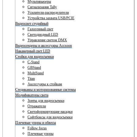
Мультивьюеры
Сигнализация Tally
Усилители-распределители
Устройства захвата USB/PCIE
Видеосвет студийный
Галогенный свет
Светодиодный LED
Управление светом DMX
Видеосендеры и аксессуары Accsoon
Накамерный свет LED
Стойки для видеосъемки
C-Stand
GBStand
MultiStand
Titan
Аксессуары к стойкам
Стедикамы и моторизованные системы
Модификаторы света
Зонты для видеосъемки
Отражатели
Светоформирующие насадки
Софтбоксы для видеосъемки
Плечевые упоры и обвесы
Follow focus
Плечевые упоры