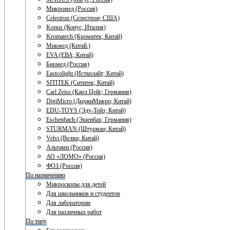
Микромед (Россия)
Celestron (Селестрон; США)
Konus (Конус; Италия)
Kromatech (Кроматек; Китай)
Микмед (Китай.)
EVA (ЕВА; Китай)
Биомед (Россия)
Eastcolight (Истколайт; Китай)
SITITEK (Сититек; Китай)
Carl Zeiss (Карл Цейс; Германия)
DigiMicro (ДиджиМикро; Китай)
EDU-TOYS (Эду-Тойз; Китай)
Eschenbach (Эшенбах; Германия)
STURMAN (Штурман; Китай)
Velvi (Велви; Китай)
Альтами (Россия)
АО «ЛОМО» (Россия)
ФОЗ (Россия)
По назначению
Микроскопы для детей
Для школьников и студентов
Для лаборатории
Для различных работ
По типу