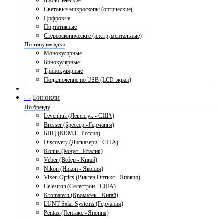
Биологические
Световые микроскопы (оптические)
Цифровые
Портативные
Стереоскопические (инструментальные)
По типу насадки
Монокулярные
Бинокулярные
Тринокулярные
Подключение по USB (LCD экран)
+
-
Бинокли
По бренду
Levenhuk (Левенгук - США)
Bresser (Брессер - Германия)
БПЦ (КОМЗ - Россия)
Discovery (Дискавери - США)
Konus (Конус - Италия)
Veber (Вебер - Китай)
Nikon (Никон - Япония)
Vixen Optics (Виксен Оптикс - Япония)
Celestron (Селестрон - США)
Kromatech (Кроматек - Китай)
LUNT Solar Systems (Германия)
Pentax (Пентакс - Япония)