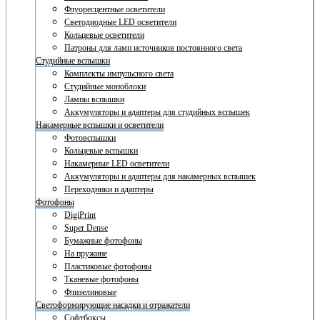
Флуоресцентные осветители
Светодиодные LED осветители
Кольцевые осветители
Патроны для ламп источников постоянного света
Студийные вспышки
Комплекты импульсного света
Студийные моноблоки
Лампы вспышки
Аккумуляторы и адаптеры для студийных вспышек
Накамерные вспышки и осветители
Фотовспышки
Кольцевые вспышки
Накамерные LED осветители
Аккумуляторы и адаптеры для накамерных вспышек
Переходники и адаптеры
Фотофоны
DigiPrint
Super Dense
Бумажные фотофоны
На пружине
Пластиковые фотофоны
Тканевые фотофоны
Флизелиновые
Светоформирующие насадки и отражатели
Софтбоксы