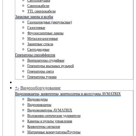
Светоловушки
Синхрокабели
TTL синхрокабели
Запасные лампы и колбы
Газоразрядные (импульсные)
Галогенные
Флуоресцентные лампы
Металлогалогенные
Защитные стекла
Светодиодные
Генераторы спецэффектов
Вентиляторы студийные
Генераторы мыльных пузырей
Генераторы снега
Генераторы тумана
+
-
Видеооборудование
Видеомикшеры, конвертеры, контроллеры и аксессуары AVMATRIX
Видеокодеры
Видеомикшеры
Видеомониторы AVMATRIX
Волоконно-оптические удлинители
Камеры и пульты управления
Конвертеры сигналов
Матричные коммутаторы/Роутеры