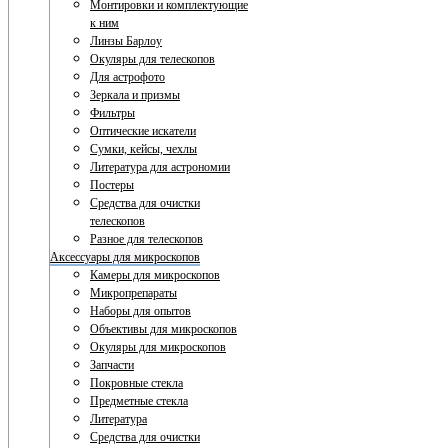
Монтировки и комплектующие
к ним
Линзы Барлоу
Окуляры для телескопов
Для астрофото
Зеркала и призмы
Фильтры
Оптические искатели
Сумки, кейсы, чехлы
Литература для астрономии
Постеры
Средства для очистки
телескопов
Разное для телескопов
Аксессуары для микроскопов
Камеры для микроскопов
Микропрепараты
Наборы для опытов
Объективы для микроскопов
Окуляры для микроскопов
Запчасти
Покровные стекла
Предметные стекла
Литература
Средства для очистки