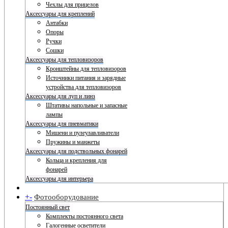
Чехлы для прицелов
Аксессуары для креплений
Антабки
Опоры
Ручки
Сошки
Аксессуары для тепловизоров
Кронштейны для тепловизоров
Источники питания и зарядные
устройства для тепловизоров
Аксессуары для луп и линз
Штативы напольные и запасные
лампы
Аксессуары для пневматики
Мишени и пулеулавливатели
Пружины и манжеты
Аксессуары для подствольных фонарей
Кольца и крепления для
фонарей
Аксессуары для интерьера
+
-
Фотооборудование
Постоянный свет
Комплекты постоянного света
Галогенные осветители