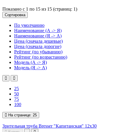
Показано с 1 по 15 из 15 (страниц: 1)
Сортировка
По умолчанию
Наименование (А -> Я)
Наименование (Я -> А)
Цена (сначала дешевые)
Цена (сначала дорогие)
Рейтинг (по убыванию)
Рейтинг (по возрастанию)
Модель (А -> Я)
Модель (Я -> А)
25
50
75
100
На странице:
25
Зрительная труба Bresser "Капитанская" 12x30
Купить