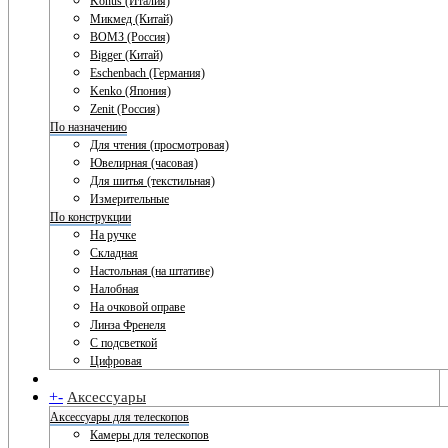
Konus (Италия)
Микмед (Китай)
ВОМЗ (Россия)
Bigger (Китай)
Eschenbach (Германия)
Kenko (Япония)
Zenit (Россия)
По назначению
Для чтения (просмотровая)
Ювелирная (часовая)
Для шитья (текстильная)
Измерительные
По конструкции
На ручке
Складная
Настольная (на штативе)
Налобная
На очковой оправе
Линза Френеля
С подсветкой
Цифровая
+
-
Аксессуары
Аксессуары для телескопов
Камеры для телескопов