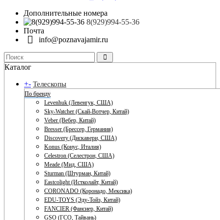
Дополнительные номера
8(929)994-55-36
Почта
info@poznavajamir.ru
Каталог
+
-
Телескопы
По бренду
Levenhuk (Левенгук, США)
Sky-Watcher (Скай-Вотчер, Китай)
Veber (Вебер, Китай)
Bresser (Брессер, Германия)
Discovery (Дискавери, США)
Konus (Конус, Италия)
Celestron (Селестрон, США)
Meade (Мид, США)
Sturman (Штурман, Китай)
Eastcolight (Истколайт, Китай)
CORONADO (Коронадо, Мексика)
EDU-TOYS (Эду-Тойз, Китай)
FANCIER (Фансиер, Китай)
GSO (ГСО, Тайвань)