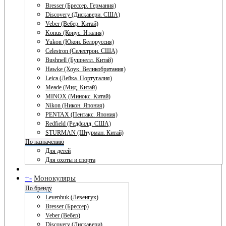
Bresser (Брессер. Германия)
Discovery (Дискавери. США)
Veber (Вебер. Китай)
Konus (Конус. Италия)
Yukon (Юкон. Белоруссия)
Celestron (Селестрон. США)
Bushnell (Бушнелл. Китай)
Hawke (Хоук. Великобритания)
Leica (Лейка. Португалия)
Meade (Мид. Китай)
MINOX (Минокс. Китай)
Nikon (Никон. Япония)
PENTAX (Пентакс. Япония)
Redfield (Редфилд. США)
STURMAN (Штурман. Китай)
По назначению
Для детей
Для охоты и спорта
+
-
Монокуляры
По бренду
Levenhuk (Левенгук)
Bresser (Брессер)
Veber (Вебер)
Discovery (Дискавери)