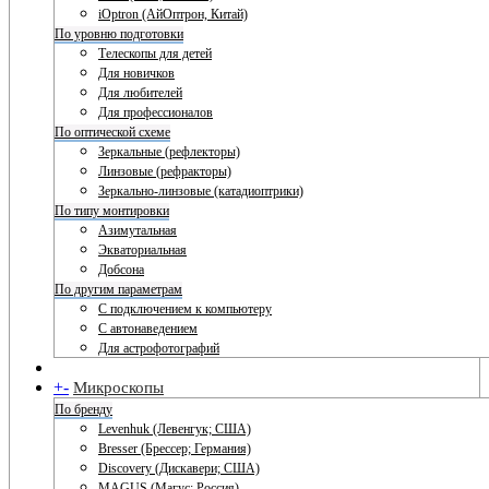
iOptron (АйОптрон, Китай)
По уровню подготовки
Телескопы для детей
Для новичков
Для любителей
Для профессионалов
По оптической схеме
Зеркальные (рефлекторы)
Линзовые (рефракторы)
Зеркально-линзовые (катадиоптрики)
По типу монтировки
Азимутальная
Экваториальная
Добсона
По другим параметрам
С подключением к компьютеру
С автонаведением
Для астрофотографий
+
-
Микроскопы
По бренду
Levenhuk (Левенгук; США)
Bresser (Брессер; Германия)
Discovery (Дискавери; США)
MAGUS (Магус; Россия)