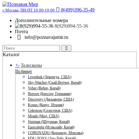
8(499)396-35-49
г. Москва, ПН-ПТ 10:00-19:00
Дополнительные номера
8(929)994-55-36
Почта
info@poznavajamir.ru
Каталог
+
-
Телескопы
По бренду
Levenhuk (Левенгук, США)
Sky-Watcher (Скай-Вотчер, Китай)
Veber (Вебер, Китай)
Bresser (Брессер, Германия)
Discovery (Дискавери, США)
Konus (Конус, Италия)
Celestron (Селестрон, США)
Meade (Мид, США)
Sturman (Штурман, Китай)
Eastcolight (Истколайт, Китай)
CORONADO (Коронадо, Мексика)
EDU-TOYS (Эду-Тойз, Китай)