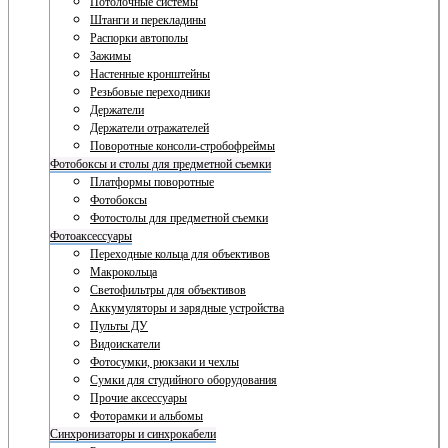
Потолочные системы
Штанги и перекладины
Распорки автополы
Зажимы
Настенные кронштейны
Резьбовые переходники
Держатели
Держатели отражателей
Поворотные консоли-стробофреймы
Фотобоксы и столы для предметной съемки
Платформы поворотные
Фотобоксы
Фотостолы для предметной съемки
Фотоаксессуары
Переходные кольца для объективов
Макрокольца
Светофильтры для объективов
Аккумуляторы и зарядные устройства
Пульты ДУ
Видоискатели
Фотосумки, рюкзаки и чехлы
Сумки для студийного оборудования
Прочие аксессуары
Фоторамки и альбомы
Синхронизаторы и синхрокабели