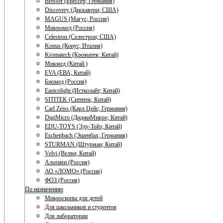
Bresser (Брессер; Германия)
Discovery (Дискавери; США)
MAGUS (Магус; Россия)
Микромед (Россия)
Celestron (Селестрон; США)
Konus (Конус; Италия)
Kromatech (Кроматек; Китай)
Микмед (Китай.)
EVA (ЕВА; Китай)
Биомед (Россия)
Eastcolight (Истколайт; Китай)
SITITEK (Сититек; Китай)
Carl Zeiss (Карл Цейс; Германия)
DigiMicro (ДиджиМикро; Китай)
EDU-TOYS (Эду-Тойз; Китай)
Eschenbach (Эшенбах; Германия)
STURMAN (Штурман; Китай)
Velvi (Велви; Китай)
Альтами (Россия)
АО «ЛОМО» (Россия)
ФОЗ (Россия)
По назначению
Микроскопы для детей
Для школьников и студентов
Для лаборатории