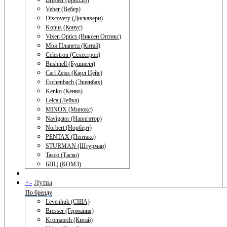
Bresser (Брессер)
Veber (Вебер)
Discovery (Дискавери)
Konus (Конус)
Vixen Optics (Виксен Оптикс)
Моя Планета (Китай)
Celestron (Селестрон)
Bushnell (Бушнелл)
Carl Zeiss (Карл Цейс)
Eschenbach (Эшенбах)
Kenko (Кенко)
Leica (Лейка)
MINOX (Минокс)
Navigator (Навигатор)
Norbert (Норберт)
PENTAX (Пентакс)
STURMAN (Штурман)
Tasco (Таско)
БПЦ (КОМЗ)
+
-
Лупы
По бренду
Levenhuk (США)
Bresser (Германия)
Kromatech (Китай)