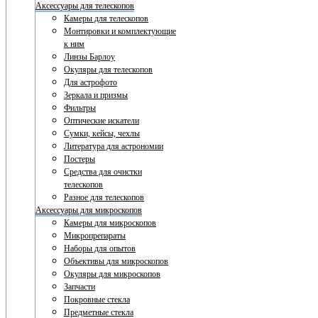
Аксессуары для телескопов
Камеры для телескопов
Монтировки и комплектующие
к ним
Линзы Барлоу
Окуляры для телескопов
Для астрофото
Зеркала и призмы
Фильтры
Оптические искатели
Сумки, кейсы, чехлы
Литература для астрономии
Постеры
Средства для очистки
телескопов
Разное для телескопов
Аксессуары для микроскопов
Камеры для микроскопов
Микропрепараты
Наборы для опытов
Объективы для микроскопов
Окуляры для микроскопов
Запчасти
Покровные стекла
Предметные стекла