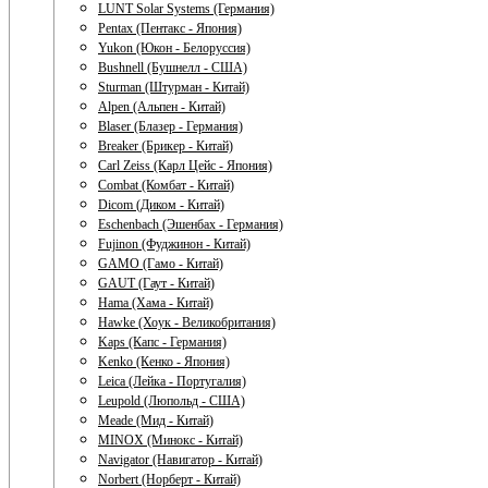
LUNT Solar Systems (Германия)
Pentax (Пентакс - Япония)
Yukon (Юкон - Белоруссия)
Bushnell (Бушнелл - США)
Sturman (Штурман - Китай)
Alpen (Альпен - Китай)
Blaser (Блазер - Германия)
Breaker (Брикер - Китай)
Carl Zeiss (Карл Цейс - Япония)
Combat (Комбат - Китай)
Dicom (Диком - Китай)
Eschenbach (Эшенбах - Германия)
Fujinon (Фуджинон - Китай)
GAMO (Гамо - Китай)
GAUT (Гаут - Китай)
Hama (Хама - Китай)
Hawke (Хоук - Великобритания)
Kaps (Капс - Германия)
Kenko (Кенко - Япония)
Leica (Лейка - Португалия)
Leupold (Люпольд - США)
Meade (Мид - Китай)
MINOX (Минокс - Китай)
Navigator (Навигатор - Китай)
Norbert (Норберт - Китай)