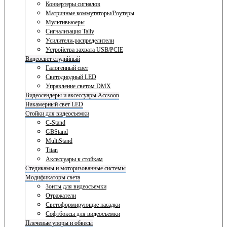
Конвертеры сигналов
Матричные коммутаторы/Роутеры
Мультивьюеры
Сигнализация Tally
Усилители-распределители
Устройства захвата USB/PCIE
Видеосвет студийный
Галогенный свет
Светодиодный LED
Управление светом DMX
Видеосендеры и аксессуары Accsoon
Накамерный свет LED
Стойки для видеосъемки
C-Stand
GBStand
MultiStand
Titan
Аксессуары к стойкам
Стедикамы и моторизованные системы
Модификаторы света
Зонты для видеосъемки
Отражатели
Светоформирующие насадки
Софтбоксы для видеосъемки
Плечевые упоры и обвесы