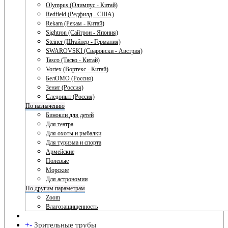
Olympus (Олимпус - Китай)
Redfield (Редфилд - США)
Rekam (Рекам - Китай)
Sightron (Сайтрон - Япония)
Steiner (Штайнер - Германия)
SWAROVSKI (Сваровски - Австрия)
Tasco (Таско - Китай)
Vortex (Вортекс - Китай)
БелОМО (Россия)
Зенит (Россия)
Следопыт (Россия)
По назначению
Бинокли для детей
Для театра
Для охоты и рыбалки
Для туризма и спорта
Армейские
Полевые
Морские
Для астрономии
По другим параметрам
Zoom
Влагозащищенность
+
-
Зрительные трубы