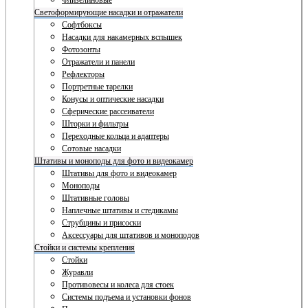
Флизелиновые
Светоформирующие насадки и отражатели
Софтбоксы
Насадки для накамерных вспышек
Фотозонты
Отражатели и панели
Рефлекторы
Портретные тарелки
Конусы и оптические насадки
Сферические рассеиватели
Шторки и фильтры
Переходные кольца и адаптеры
Сотовые насадки
Штативы и моноподы для фото и видеокамер
Штативы для фото и видеокамер
Моноподы
Штативные головы
Наплечные штативы и стедикамы
Струбцины и присоски
Аксессуары для штативов и моноподов
Стойки и системы крепления
Стойки
Журавли
Противовесы и колеса для стоек
Системы подъема и установки фонов