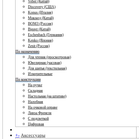
Veber (Китай)
Discovery (США)
Konus (Италия)
Микмед (Китай)
ВОМЗ (Россия)
Bigger (Китай)
Eschenbach (Германия)
Kenko (Япония)
Zenit (Россия)
По назначению
Для чтения (просмотровая)
Ювелирная (часовая)
Для шитья (текстильная)
Измерительные
По конструкции
На ручке
Складная
Настольная (на штативе)
Налобная
На очковой оправе
Линза Френеля
С подсветкой
Цифровая
+
-
Аксессуары