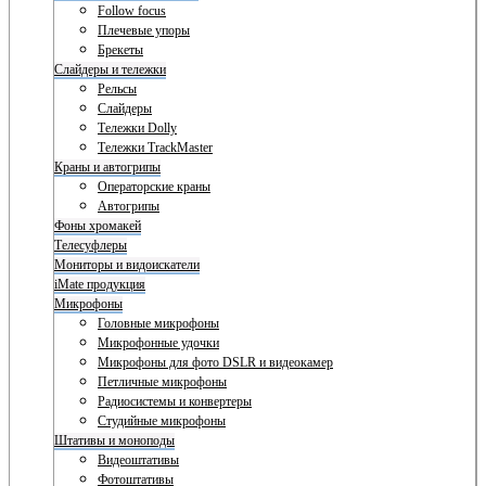
Follow focus
Плечевые упоры
Брекеты
Слайдеры и тележки
Рельсы
Слайдеры
Тележки Dolly
Тележки TrackMaster
Краны и автогрипы
Операторские краны
Автогрипы
Фоны хромакей
Телесуфлеры
Мониторы и видоискатели
iMate продукция
Микрофоны
Головные микрофоны
Микрофонные удочки
Микрофоны для фото DSLR и видеокамер
Петличные микрофоны
Радиосистемы и конвертеры
Студийные микрофоны
Штативы и моноподы
Видеоштативы
Фотоштативы