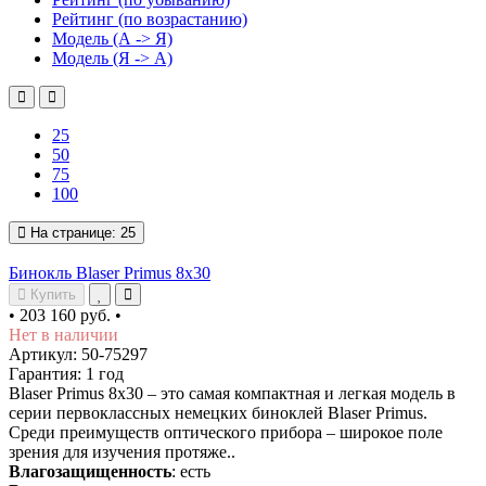
Рейтинг (по возрастанию)
Модель (А -> Я)
Модель (Я -> А)
25
50
75
100
На странице:
25
Бинокль Blaser Primus 8x30
Купить
•
203 160 руб.
•
Нет в наличии
Артикул: 50-75297
Гарантия: 1 год
Blaser Primus 8х30 – это самая компактная и легкая модель в
серии первоклассных немецких биноклей Blaser Primus.
Среди преимуществ оптического прибора – широкое поле
зрения для изучения протяже..
Влагозащищенность
: есть