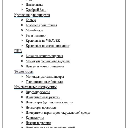
Пневматика
Храбрый Заяц
Крепления для прицелов
Кольца
Боковые кронштейны
Моноблоки
Базы и планки
Крепления на WEAVER
Крепления на ласточкин хвост
ПНВ
Бинокли ночного видения
Монокуляры ночного видения
Прицелы ночного видения
Тепловизоры
Монокуляры тепловизоры
Тепловизионные бинокли
Измерительные инструменты
Видеоэндоскопы
Измерительные рулетки
Влагомеры (датчики влажности)
Детекторы проводки
Измерители параметров окружающей среды
Курвиметры
Лазерные уровни