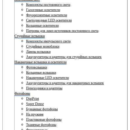
Комплекты постоянного света
Галогенные осветители
Флуоресцентные осветители
Светодиодные LED осветители
Кольцевые осветители
Патроны для ламп источников постоянного света
Студийные вспышки
Комплекты импульсного света
Студийные моноблоки
Лампы вспышки
Аккумуляторы и адаптеры для студийных вспышек
Накамерные вспышки и осветители
Фотовспышки
Кольцевые вспышки
Накамерные LED осветители
Аккумуляторы и адаптеры для накамерных вспышек
Переходники и адаптеры
Фотофоны
DigiPrint
Super Dense
Бумажные фотофоны
На пружине
Пластиковые фотофоны
Тканевые фотофоны