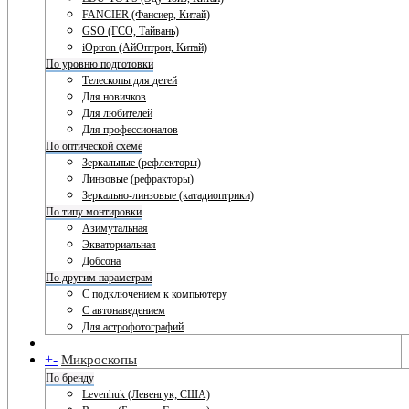
FANCIER (Фансиер, Китай)
GSO (ГСО, Тайвань)
iOptron (АйОптрон, Китай)
По уровню подготовки
Телескопы для детей
Для новичков
Для любителей
Для профессионалов
По оптической схеме
Зеркальные (рефлекторы)
Линзовые (рефракторы)
Зеркально-линзовые (катадиоптрики)
По типу монтировки
Азимутальная
Экваториальная
Добсона
По другим параметрам
С подключением к компьютеру
С автонаведением
Для астрофотографий
+
-
Микроскопы
По бренду
Levenhuk (Левенгук; США)