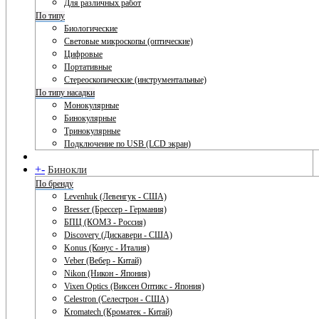
Для различных работ
По типу
Биологические
Световые микроскопы (оптические)
Цифровые
Портативные
Стереоскопические (инструментальные)
По типу насадки
Монокулярные
Бинокулярные
Тринокулярные
Подключение по USB (LCD экран)
+
-
Бинокли
По бренду
Levenhuk (Левенгук - США)
Bresser (Брессер - Германия)
БПЦ (КОМЗ - Россия)
Discovery (Дискавери - США)
Konus (Конус - Италия)
Veber (Вебер - Китай)
Nikon (Никон - Япония)
Vixen Optics (Виксен Оптикс - Япония)
Celestron (Селестрон - США)
Kromatech (Кроматек - Китай)