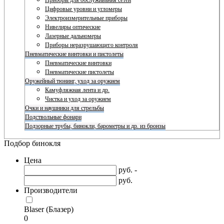
Приборы для обслуживания сетей
Цифровые уровни и угломеры
Электроизмерительные приборы
Нивелиры оптические
Лазерные дальномеры
Приборы неразрушающего контроля
Пневматические винтовки и пистолеты
Пневматические винтовки
Пневматические пистолеты
Оружейный тюнинг, уход за оружием
Камуфляжная лента и др.
Чистка и уход за оружием
Очки и наушники для стрельбы
Подствольные фонари
Подзорные трубы, бинокли, барометры и др. из бронзы
Подбор бинокля
Цена
руб. -
руб.
Производители
Blaser (Блазер)
0