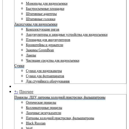
Моноподы для видеосъемки
Быстросъемные площадки
Штативные адаптеры
Штативные головки
Аксессуары для видеосъемки
Комплектующие ригов
Аккумуляторы и зарядные устройства для видеосъемки
Площадки для аккумуляторов
Кронштейны и держатели
Зажимы GreenBean
Лампы
Чистящие средства для видеосъемки
Сумки
Сумки для видеокамеры
Сумки для фотоаппаратов
Для студийного оборудования
+
-
Прочее
Прицелы, ЛЦУ, патроны холодной пристрелки, фальшпатроны
Оптические прицелы
Коллиматорные прицелы
Лазерные целеуказатели
Патроны холодной пристрелки, фальшпатроны
Black Russian
Wolf