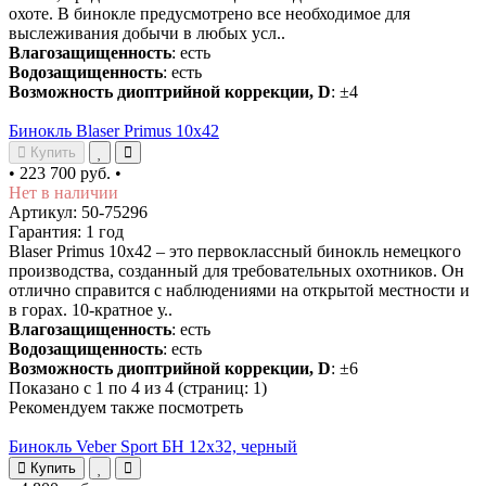
охоте. В бинокле предусмотрено все необходимое для
выслеживания добычи в любых усл..
Влагозащищенность
: есть
Водозащищенность
: есть
Возможность диоптрийной коррекции, D
: ±4
Бинокль Blaser Primus 10х42
Купить
•
223 700 руб.
•
Нет в наличии
Артикул: 50-75296
Гарантия: 1 год
Blaser Primus 10х42 – это первоклассный бинокль немецкого
производства, созданный для требовательных охотников. Он
отлично справится с наблюдениями на открытой местности и
в горах. 10-кратное у..
Влагозащищенность
: есть
Водозащищенность
: есть
Возможность диоптрийной коррекции, D
: ±6
Показано с 1 по 4 из 4 (страниц: 1)
Рекомендуем также посмотреть
Бинокль Veber Sport БН 12х32, черный
Купить