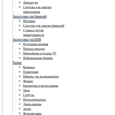
Литература
Средства для очистки
микроскопов
Аксессуары для биноклей
Штативы
Средства для очистки биноклей
Сумки и другие
принадлежности
Аксессуары для ПНВ
Источники питания
Маски и насадки
Микрофоны и пульты ДУ
Инфракрасные фонари
Разное
Компасы
Планетарии
Наборы для экспериментов
Фонари
Барометры и метеостанции
Часы
Глобусы
Металлоискатели
Экшн-камеры
Зонты
Фотоловушки