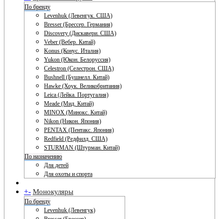
По бренду
Levenhuk (Левенгук. США)
Bresser (Брессер. Германия)
Discovery (Дискавери. США)
Veber (Вебер. Китай)
Konus (Конус. Италия)
Yukon (Юкон. Белоруссия)
Celestron (Селестрон. США)
Bushnell (Бушнелл. Китай)
Hawke (Хоук. Великобритания)
Leica (Лейка. Португалия)
Meade (Мид. Китай)
MINOX (Минокс. Китай)
Nikon (Никон. Япония)
PENTAX (Пентакс. Япония)
Redfield (Редфилд. США)
STURMAN (Штурман. Китай)
По назначению
Для детей
Для охоты и спорта
+
-
Монокуляры
По бренду
Levenhuk (Левенгук)