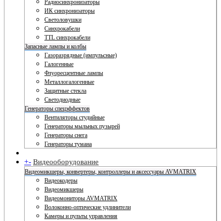
Радиосинхронизаторы
ИК синхронизаторы
Светоловушки
Синхрокабели
TTL синхрокабели
Запасные лампы и колбы
Газоразрядные (импульсные)
Галогенные
Флуоресцентные лампы
Металлогалогенные
Защитные стекла
Светодиодные
Генераторы спецэффектов
Вентиляторы студийные
Генераторы мыльных пузырей
Генераторы снега
Генераторы тумана
+
-
Видеооборудование
Видеомикшеры, конвертеры, контроллеры и аксессуары AVMATRIX
Видеокодеры
Видеомикшеры
Видеомониторы AVMATRIX
Волоконно-оптические удлинители
Камеры и пульты управления