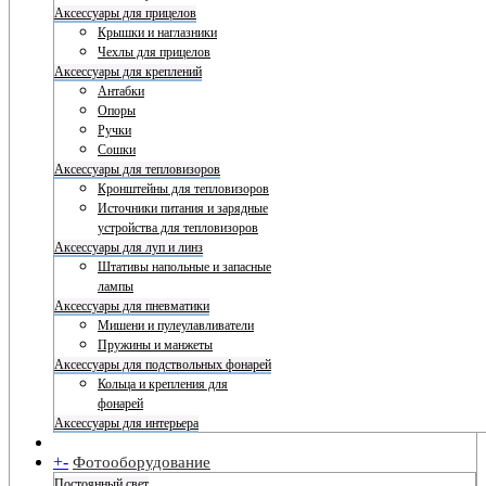
Аксессуары для прицелов
Крышки и наглазники
Чехлы для прицелов
Аксессуары для креплений
Антабки
Опоры
Ручки
Сошки
Аксессуары для тепловизоров
Кронштейны для тепловизоров
Источники питания и зарядные
устройства для тепловизоров
Аксессуары для луп и линз
Штативы напольные и запасные
лампы
Аксессуары для пневматики
Мишени и пулеулавливатели
Пружины и манжеты
Аксессуары для подствольных фонарей
Кольца и крепления для
фонарей
Аксессуары для интерьера
+
-
Фотооборудование
Постоянный свет