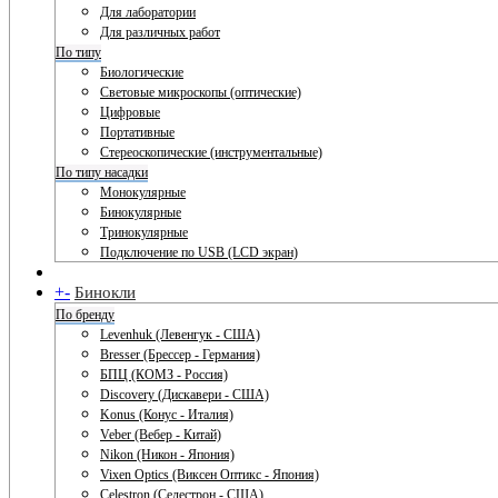
Для лаборатории
Для различных работ
По типу
Биологические
Световые микроскопы (оптические)
Цифровые
Портативные
Стереоскопические (инструментальные)
По типу насадки
Монокулярные
Бинокулярные
Тринокулярные
Подключение по USB (LCD экран)
+
-
Бинокли
По бренду
Levenhuk (Левенгук - США)
Bresser (Брессер - Германия)
БПЦ (КОМЗ - Россия)
Discovery (Дискавери - США)
Konus (Конус - Италия)
Veber (Вебер - Китай)
Nikon (Никон - Япония)
Vixen Optics (Виксен Оптикс - Япония)
Celestron (Селестрон - США)