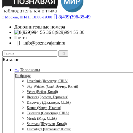
8(499)396-35-49
г. Москва, ПН-ПТ 10:00-19:00
Дополнительные номера
8(929)994-55-36
Почта
info@poznavajamir.ru
Каталог
+
-
Телескопы
По бренду
Levenhuk (Левенгук, США)
Sky-Watcher (Скай-Вотчер, Китай)
Veber (Вебер, Китай)
Bresser (Брессер, Германия)
Discovery (Дискавери, США)
Konus (Конус, Италия)
Celestron (Селестрон, США)
Meade (Мид, США)
Sturman (Штурман, Китай)
Eastcolight (Истколайт, Китай)