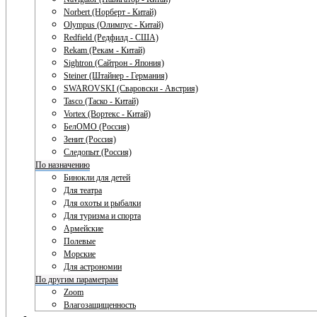
Norbert (Норберт - Китай)
Olympus (Олимпус - Китай)
Redfield (Редфилд - США)
Rekam (Рекам - Китай)
Sightron (Сайтрон - Япония)
Steiner (Штайнер - Германия)
SWAROVSKI (Сваровски - Австрия)
Tasco (Таско - Китай)
Vortex (Вортекс - Китай)
БелОМО (Россия)
Зенит (Россия)
Следопыт (Россия)
По назначению
Бинокли для детей
Для театра
Для охоты и рыбалки
Для туризма и спорта
Армейские
Полевые
Морские
Для астрономии
По другим параметрам
Zoom
Влагозащищенность