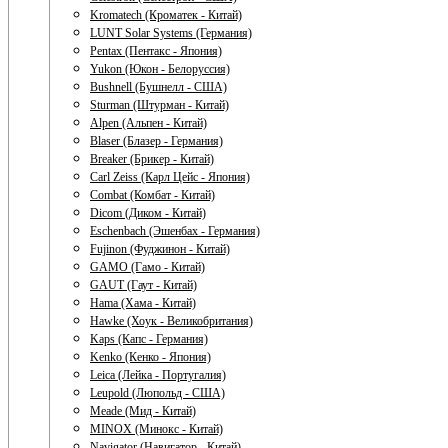
Kromatech (Кроматек - Китай)
LUNT Solar Systems (Германия)
Pentax (Пентакс - Япония)
Yukon (Юкон - Белоруссия)
Bushnell (Бушнелл - США)
Sturman (Штурман - Китай)
Alpen (Альпен - Китай)
Blaser (Блазер - Германия)
Breaker (Брикер - Китай)
Carl Zeiss (Карл Цейс - Япония)
Combat (Комбат - Китай)
Dicom (Диком - Китай)
Eschenbach (Эшенбах - Германия)
Fujinon (Фуджинон - Китай)
GAMO (Гамо - Китай)
GAUT (Гаут - Китай)
Hama (Хама - Китай)
Hawke (Хоук - Великобритания)
Kaps (Капс - Германия)
Kenko (Кенко - Япония)
Leica (Лейка - Португалия)
Leupold (Люпольд - США)
Meade (Мид - Китай)
MINOX (Минокс - Китай)
Navigator (Навигатор - Китай)