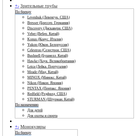
+
-
Зрительные трубы
По бренду
Levenhuk (Левенгук. США)
Bresser (Брессер. Германия)
Discovery (Дискавери. США)
Veber (Вебер. Китай)
Konus (Конус. Италия)
Yukon (Юкон. Белоруссия)
Celestron (Селестрон. США)
Bushnell (Бушнелл. Китай)
Hawke (Хоук. Великобритания)
Leica (Лейка. Португалия)
Meade (Мид. Китай)
MINOX (Минокс. Китай)
Nikon (Никон. Япония)
PENTAX (Пентакс. Япония)
Redfield (Редфилд. США)
STURMAN (Штурман. Китай)
По назначению
Для детей
Для охоты и спорта
+
-
Монокуляры
По бренду