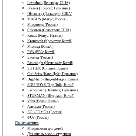
Levenhuk (Левенгук; США)
Bresser (Брессер; Германия)
Discovery (Дискавери; США)
MAGUS (Магус; Россия)
Микромед (Россия)
Celestron (Селестрон; США)
Konus (Конус; Италия)
Kromatech (Кроматек; Китай)
Микмед (Китай.)
EVA (ЕВА; Китай)
Биомед (Россия)
Eastcolight (Истколайт; Китай)
SITITEK (Сититек; Китай)
Carl Zeiss (Карл Цейс; Германия)
DigiMicro (ДиджиМикро; Китай)
EDU-TOYS (Эду-Тойз; Китай)
Eschenbach (Эшенбах; Германия)
STURMAN (Штурман; Китай)
Velvi (Велви; Китай)
Альтами (Россия)
АО «ЛОМО» (Россия)
ФОЗ (Россия)
По назначению
Микроскопы для детей
Для школьников и студентов