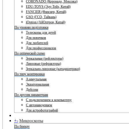
CORONADO (Коронадо, Мексика)
EDU-TOYS (Эду-Тойз, Китай)
FANCIER (Фансиер, Китай)
GSO (ГСО, Тайвань)
iOptron (АйОптрон, Китай)
По уровню подготовки
Телескопы для детей
Для новичков
Для любителей
Для профессионалов
По оптической схеме
Зеркальные (рефлекторы)
Линзовые (рефракторы)
Зеркально-линзовые (катадиоптрики)
По типу монтировки
Азимутальная
Экваториальная
Добсона
По другим параметрам
С подключением к компьютеру
С автонаведением
Для астрофотографий
+
-
Микроскопы
По бренду