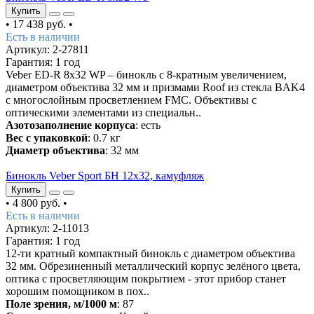
Купить
•
17 438 руб.
•
Есть в наличии
Артикул: 2-27811
Гарантия: 1 год
Veber ED-R 8x32 WP – бинокль с 8-кратным увеличением,
диаметром объектива 32 мм и призмами Roof из стекла BAK4
с многослойным просветлением FMC. Объективы с
оптическими элементами из специальн..
Азотозаполнение корпуса
: есть
Вес с упаковкой
: 0.7 кг
Диаметр объектива
: 32 мм
Бинокль Veber Sport БН 12х32, камуфляж
Купить
•
4 800 руб.
•
Есть в наличии
Артикул: 2-11013
Гарантия: 1 год
12-ти кратный компактный бинокль с диаметром объектива
32 мм. Обрезиненный металлический корпус зелёного цвета,
оптика с просветляющим покрытием - этот прибор станет
хорошим помощником в пох..
Поле зрения, м/1000 м
: 87