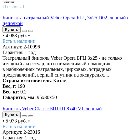
Рейтинг
Отзывы:
1
Бинокль театральный Veber Opera БГЦ 3х25 D02, черный с
цепочкой
Купить
•
4 088 руб.
•
Есть в наличии
Артикул: 2-10996
Гарантия: 1 год
Театральный бинокль Veber Opera БГЦ 3x25 - не только
изящный аксессуар, но и незаменимый помощник
в наблюдениях театральных, цирковых, эстрадных
представлений, верный спутник на экскурсиях. ..
Страна изготовитель
: Китай
Вес, г
: 190
Вес, кг
: 0.2
Габариты, мм
: 95х30х50
Бинокль Veber Classic БПШЦ 8x40 VL черный
Купить
•
5 973 руб.
•
Есть в наличии
Артикул: 2-23016
Гарантия: 1 год