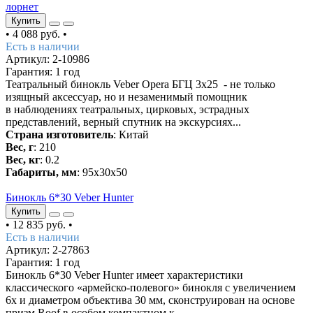
лорнет
Купить
•
4 088 руб.
•
Есть в наличии
Артикул: 2-10986
Гарантия: 1 год
Театральный бинокль Veber Opera БГЦ 3x25 - не только
изящный аксессуар, но и незаменимый помощник
в наблюдениях театральных, цирковых, эстрадных
представлений, верный спутник на экскурсиях...
Страна изготовитель
: Китай
Вес, г
: 210
Вес, кг
: 0.2
Габариты, мм
: 95х30х50
Бинокль 6*30 Veber Hunter
Купить
•
12 835 руб.
•
Есть в наличии
Артикул: 2-27863
Гарантия: 1 год
Бинокль 6*30 Veber Hunter имеет характеристики
классического «армейско-полевого» бинокля с увеличением
6х и диаметром объектива 30 мм, сконструирован на основе
призм Roof в особом компактном к..