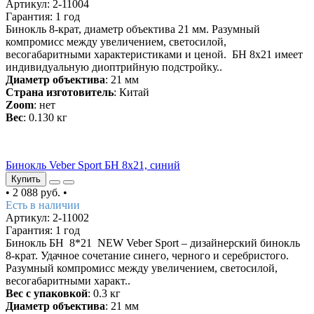
Артикул: 2-11004
Гарантия: 1 год
Бинокль 8-крат, диаметр объектива 21 мм. Разумный
компромисс между увеличением, светосилой,
весогабаритными характеристиками и ценой. БН 8x21 имеет
индивидуальную диоптрийную подстройку..
Диаметр объектива
: 21 мм
Страна изготовитель
: Китай
Zoom
: нет
Вес
: 0.130 кг
ХИТ
Бинокль Veber Sport БН 8х21, синий
Купить
•
2 088 руб.
•
Есть в наличии
Артикул: 2-11002
Гарантия: 1 год
Бинокль БН 8*21 NEW Veber Sport – дизайнерский бинокль
8-крат. Удачное сочетание синего, черного и серебристого.
Разумный компромисс между увеличением, светосилой,
весогабаритными характ..
Вес с упаковкой
: 0.3 кг
Диаметр объектива
: 21 мм