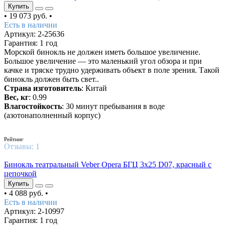
Купить
•
19 073 руб.
•
Есть в наличии
Артикул: 2-25636
Гарантия: 1 год
Морской бинокль не должен иметь большое увеличение.
Большое увеличение — это маленький угол обзора и при
качке и тряске трудно удерживать объект в поле зрения. Такой
бинокль должен быть свет..
Страна изготовитель
: Китай
Вес, кг
: 0.99
Влагостойкость
: 30 минут пребывания в воде
(азотонаполненный корпус)
4
/5
Рейтинг
Отзывы:
1
Бинокль театральный Veber Opera БГЦ 3х25 D07, красный с
цепочкой
Купить
•
4 088 руб.
•
Есть в наличии
Артикул: 2-10997
Гарантия: 1 год