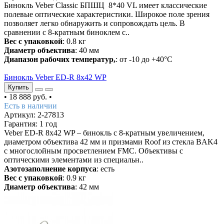
Бинокль Veber Classic БПШЦ 8*40 VL имеет классические
полевые оптические характеристики. Широкое поле зрения
позволяет легко обнаружить и сопровождать цель. В
сравнении с 8-кратным биноклем с..
Вес с упаковкой
: 0.8 кг
Диаметр объектива
: 40 мм
Диапазон рабочих температур,
: от -10 до +40°C
Бинокль Veber ED-R 8x42 WP
Купить
•
18 888 руб.
•
Есть в наличии
Артикул: 2-27813
Гарантия: 1 год
Veber ED-R 8x42 WP – бинокль с 8-кратным увеличением,
диаметром объектива 42 мм и призмами Roof из стекла BAK4
с многослойным просветлением FMC. Объективы с
оптическими элементами из специальн..
Азотозаполнение корпуса
: есть
Вес с упаковкой
: 0.9 кг
Диаметр объектива
: 42 мм