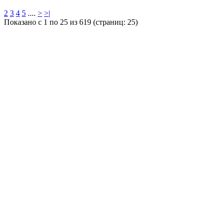
2
3
4
5
....
>
>|
Показано с 1 по 25 из 619 (страниц: 25)