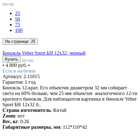
25
50
75
100
На странице:
25
Бинокль Veber Sport БН 12х32, черный
Купить
•
4 800 руб.
•
Есть в наличии
Артикул: 2-11015
Гарантия: 1 год
Бинокль 12-крат. Его объектив диаметром 32 мм собирает
света на 60% больше, чем 25-мм объектив аналогичного 12-ти
кратного бинокля. Для наблюдателя картинка в бинокле Veber
Sport БН 12x32 б..
Страна изготовитель
: Китай
Zoom
: нет
Вес, кг
: 0.26
Габаритные размеры, мм
: 112*110*42
5
/5