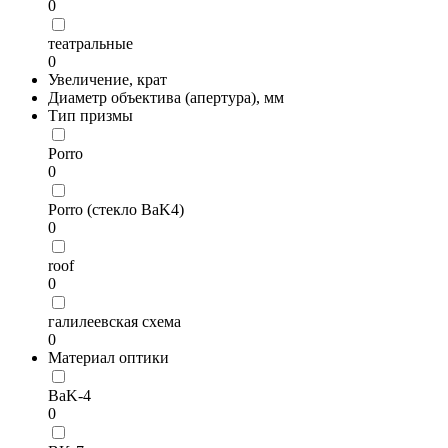
0
театральные
0
Увеличение, крат
Диаметр объектива (апертура), мм
Тип призмы
Porro
0
Porro (стекло BaK4)
0
roof
0
галилеевская схема
0
Материал оптики
BaK-4
0