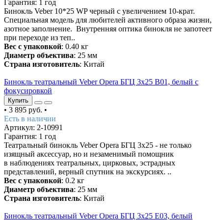
Гарантия: 1 год
Бинокль Veber 10*25 WP черный с увеличением 10-крат.
Специальная модель для любителей активного образа жизни,
азотное заполнение. Внутренняя оптика бинокля не запотеет
при переходе из теп..
Вес с упаковкой
: 0.40 кг
Диаметр объектива
: 25 мм
Страна изготовитель
: Китай
Бинокль театральный Veber Opera БГЦ 3х25 В01, белый с
фокусировкой
Купить
•
3 895 руб.
•
Есть в наличии
Артикул: 2-10991
Гарантия: 1 год
Театральный бинокль Veber Opera БГЦ 3x25 - не только
изящный аксессуар, но и незаменимый помощник
в наблюдениях театральных, цирковых, эстрадных
представлений, верный спутник на экскурсиях. ..
Вес с упаковкой
: 0.2 кг
Диаметр объектива
: 25 мм
Страна изготовитель
: Китай
Бинокль театральный Veber Opera БГЦ 3х25 Е03, белый