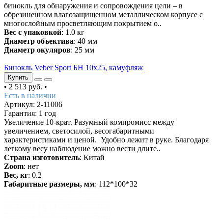
бинокль для обнаружения и сопровождения цели – в
обрезиненном влагозащищенном металлическом корпусе с
многослойным просветляющим покрытием о..
Вес с упаковкой
: 1.0 кг
Диаметр объектива
: 40 мм
Диаметр окуляров
: 25 мм
Бинокль Veber Sport БН 10х25, камуфляж
Купить
•
2 513 руб.
•
Есть в наличии
Артикул: 2-11006
Гарантия: 1 год
Увеличение 10-крат. Разумный компромисс между
увеличением, светосилой, весогабаритными
характеристиками и ценой. Удобно лежит в руке. Благодаря
легкому весу наблюдение можно вести длите..
Страна изготовитель
: Китай
Zoom
: нет
Вес, кг
: 0.2
Габаритные размеры, мм
: 112*100*32