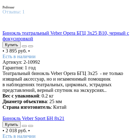
5
/5
Рейтинг
Отзывы:
1
ХИТ
Бинокль театральный Veber Opera БГЦ 3х25 В10, черный с
фокусировкой
Купить
•
3 895 руб.
•
Есть в наличии
Артикул: 2-10992
Гарантия: 1 год
Театральный бинокль Veber Opera БГЦ 3x25 - не только
изящный аксессуар, но и незаменимый помощник
в наблюдениях театральных, цирковых, эстрадных
представлений, верный спутник на экскурсиях..
Вес с упаковкой
: 0.2 кг
Диаметр объектива
: 25 мм
Страна изготовитель
: Китай
Бинокль Veber Sport БН 8х21
Купить
•
2 018 руб.
•
Есть в наличии