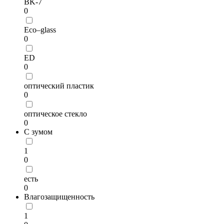
BK-7
0
Eco–glass
0
ED
0
оптический пластик
0
оптическое стекло
0
С зумом
1
0
есть
0
Влагозащищенность
1