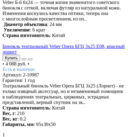
Veber Б-6 6x24 — точная копия знаменитого советского
бинокля с сеткой, включая футляр из натуральной кожи.
Изменения коснулись качества оптики, теперь она
с многослойным просветлением, из оп..
Диаметр объектива
: 24 мм
Увеличение
: 6 крат
Страна изготовитель
: Китай
Бинокль театральный Veber Opera БГЦ 3х25 Е08, красный
лорнет
Купить
•
4 088 руб.
•
Есть в наличии
Артикул: 2-10987
Гарантия: 1 год
Театральный бинокль Veber Opera БГЦ 3x25 (Лорнет) - не
только изящный аксессуар, но и незаменимый помощник
в наблюдениях театральных, цирковых, эстрадных
представлений, верный спутник на эк..
Страна изготовитель
: Китай
Вес, г
: 210
Вес, кг
: 0.2
Габариты, мм
: 95х30х50
1