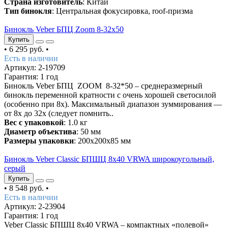
Страна изготовитель
: Китай
Тип бинокля
: Центральная фокусировка, roof-призма
Бинокль Veber БПЦ Zoom 8-32x50
Купить
•
6 295 руб.
•
Есть в наличии
Артикул: 2-19709
Гарантия: 1 год
Бинокль Veber БПЦ ZOOM 8-32*50 – среднеразмерный
бинокль переменной кратности с очень хорошей светосилой
(особенно при 8x). Максимальный диапазон зуммирования —
от 8х до 32х (следует помнить..
Вес с упаковкой
: 1.0 кг
Диаметр объектива
: 50 мм
Размеры упаковки
: 200х200х85 мм
Бинокль Veber Classic БПШЦ 8x40 VRWA широкоугольный,
серый
Купить
•
8 548 руб.
•
Есть в наличии
Артикул: 2-23904
Гарантия: 1 год
Veber Classic БПШЦ 8x40 VRWA – компактных «полевой»