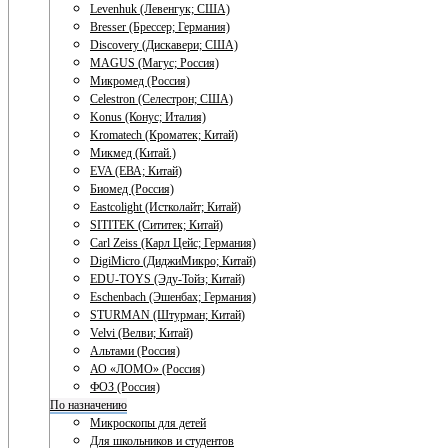
Levenhuk (Левенгук; США)
Bresser (Брессер; Германия)
Discovery (Дискавери; США)
MAGUS (Магус; Россия)
Микромед (Россия)
Celestron (Селестрон; США)
Konus (Конус; Италия)
Kromatech (Кроматек; Китай)
Микмед (Китай.)
EVA (ЕВА; Китай)
Биомед (Россия)
Eastcolight (Истколайт; Китай)
SITITEK (Сититек; Китай)
Carl Zeiss (Карл Цейс; Германия)
DigiMicro (ДиджиМикро; Китай)
EDU-TOYS (Эду-Тойз; Китай)
Eschenbach (Эшенбах; Германия)
STURMAN (Штурман; Китай)
Velvi (Велви; Китай)
Альтами (Россия)
АО «ЛОМО» (Россия)
ФОЗ (Россия)
По назначению
Микроскопы для детей
Для школьников и студентов