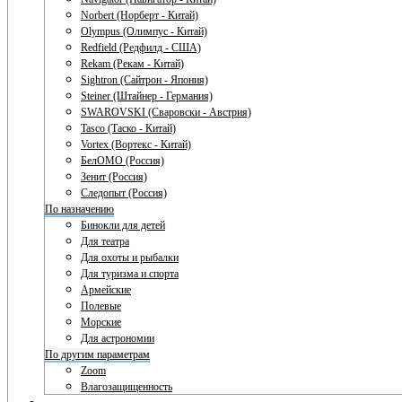
Norbert (Норберт - Китай)
Olympus (Олимпус - Китай)
Redfield (Редфилд - США)
Rekam (Рекам - Китай)
Sightron (Сайтрон - Япония)
Steiner (Штайнер - Германия)
SWAROVSKI (Сваровски - Австрия)
Tasco (Таско - Китай)
Vortex (Вортекс - Китай)
БелОМО (Россия)
Зенит (Россия)
Следопыт (Россия)
По назначению
Бинокли для детей
Для театра
Для охоты и рыбалки
Для туризма и спорта
Армейские
Полевые
Морские
Для астрономии
По другим параметрам
Zoom
Влагозащищенность