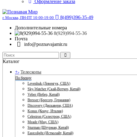
Оформление заказа
8(499)396-35-49
г. Москва, ПН-ПТ 10:00-19:00
Дополнительные номера
8(929)994-55-36
Почта
info@poznavajamir.ru
Каталог
+
-
Телескопы
По бренду
Levenhuk (Левенгук, США)
Sky-Watcher (Скай-Вотчер, Китай)
Veber (Вебер, Китай)
Bresser (Брессер, Германия)
Discovery (Дискавери, США)
Konus (Конус, Италия)
Celestron (Селестрон, США)
Meade (Мид, США)
Sturman (Штурман, Китай)
Eastcolight (Истколайт, Китай)