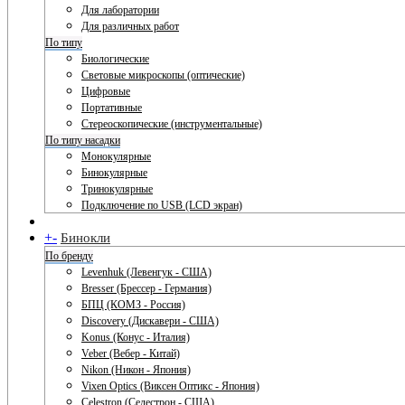
Для лаборатории
Для различных работ
По типу
Биологические
Световые микроскопы (оптические)
Цифровые
Портативные
Стереоскопические (инструментальные)
По типу насадки
Монокулярные
Бинокулярные
Тринокулярные
Подключение по USB (LCD экран)
+
-
Бинокли
По бренду
Levenhuk (Левенгук - США)
Bresser (Брессер - Германия)
БПЦ (КОМЗ - Россия)
Discovery (Дискавери - США)
Konus (Конус - Италия)
Veber (Вебер - Китай)
Nikon (Никон - Япония)
Vixen Optics (Виксен Оптикс - Япония)
Celestron (Селестрон - США)