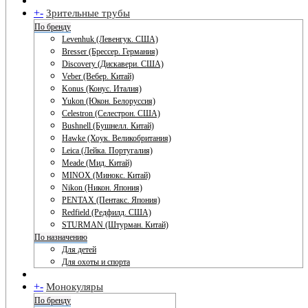
+
-
Зрительные трубы
По бренду
Levenhuk (Левенгук. США)
Bresser (Брессер. Германия)
Discovery (Дискавери. США)
Veber (Вебер. Китай)
Konus (Конус. Италия)
Yukon (Юкон. Белоруссия)
Celestron (Селестрон. США)
Bushnell (Бушнелл. Китай)
Hawke (Хоук. Великобритания)
Leica (Лейка. Португалия)
Meade (Мид. Китай)
MINOX (Минокс. Китай)
Nikon (Никон. Япония)
PENTAX (Пентакс. Япония)
Redfield (Редфилд. США)
STURMAN (Штурман. Китай)
По назначению
Для детей
Для охоты и спорта
+
-
Монокуляры
По бренду