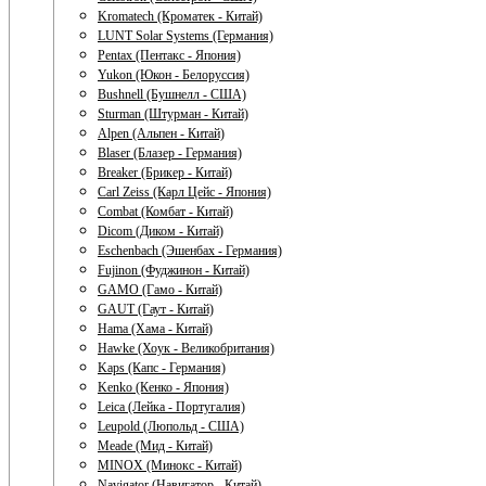
Kromatech (Кроматек - Китай)
LUNT Solar Systems (Германия)
Pentax (Пентакс - Япония)
Yukon (Юкон - Белоруссия)
Bushnell (Бушнелл - США)
Sturman (Штурман - Китай)
Alpen (Альпен - Китай)
Blaser (Блазер - Германия)
Breaker (Брикер - Китай)
Carl Zeiss (Карл Цейс - Япония)
Combat (Комбат - Китай)
Dicom (Диком - Китай)
Eschenbach (Эшенбах - Германия)
Fujinon (Фуджинон - Китай)
GAMO (Гамо - Китай)
GAUT (Гаут - Китай)
Hama (Хама - Китай)
Hawke (Хоук - Великобритания)
Kaps (Капс - Германия)
Kenko (Кенко - Япония)
Leica (Лейка - Португалия)
Leupold (Люпольд - США)
Meade (Мид - Китай)
MINOX (Минокс - Китай)
Navigator (Навигатор - Китай)