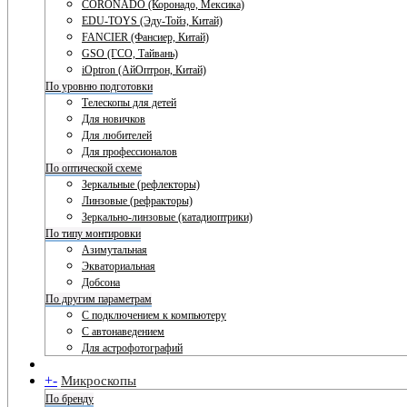
CORONADO (Коронадо, Мексика)
EDU-TOYS (Эду-Тойз, Китай)
FANCIER (Фансиер, Китай)
GSO (ГСО, Тайвань)
iOptron (АйОптрон, Китай)
По уровню подготовки
Телескопы для детей
Для новичков
Для любителей
Для профессионалов
По оптической схеме
Зеркальные (рефлекторы)
Линзовые (рефракторы)
Зеркально-линзовые (катадиоптрики)
По типу монтировки
Азимутальная
Экваториальная
Добсона
По другим параметрам
С подключением к компьютеру
С автонаведением
Для астрофотографий
+
-
Микроскопы
По бренду