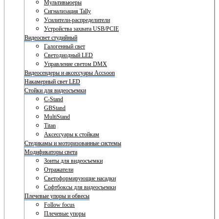
Мультивьюеры
Сигнализация Tally
Усилители-распределители
Устройства захвата USB/PCIE
Видеосвет студийный
Галогенный свет
Светодиодный LED
Управление светом DMX
Видеосендеры и аксессуары Accsoon
Накамерный свет LED
Стойки для видеосъемки
C-Stand
GBStand
MultiStand
Titan
Аксессуары к стойкам
Стедикамы и моторизованные системы
Модификаторы света
Зонты для видеосъемки
Отражатели
Светоформирующие насадки
Софтбоксы для видеосъемки
Плечевые упоры и обвесы
Follow focus
Плечевые упоры