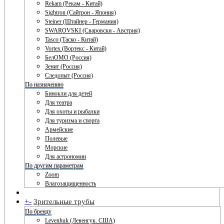
Rekam (Рекам - Китай)
Sightron (Сайтрон - Япония)
Steiner (Штайнер - Германия)
SWAROVSKI (Сваровски - Австрия)
Tasco (Таско - Китай)
Vortex (Вортекс - Китай)
БелОМО (Россия)
Зенит (Россия)
Следопыт (Россия)
По назначению
Бинокли для детей
Для театра
Для охоты и рыбалки
Для туризма и спорта
Армейские
Полевые
Морские
Для астрономии
По другим параметрам
Zoom
Влагозащищенность
+
-
Зрительные трубы
По бренду
Levenhuk (Левенгук. США)