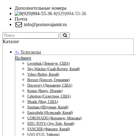
Дополнительные номера
8(929)994-55-36
Почта
info@poznavajamir.ru
Каталог
+
-
Телескопы
По бренду
Levenhuk (Левенгук, США)
Sky-Watcher (Скай-Вотчер, Китай)
Veber (Вебер, Китай)
Bresser (Брессер, Германия)
Discovery (Дискавери, США)
Konus (Конус, Италия)
Celestron (Селестрон, США)
Meade (Мид, США)
Sturman (Штурман, Китай)
Eastcolight (Истколайт, Китай)
CORONADO (Коронадо, Мексика)
EDU-TOYS (Эду-Тойз, Китай)
FANCIER (Фансиер, Китай)
GSO (ГСО, Тайвань)