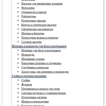
Насадки для накамерных вспышек
Фотозонты
Отражатели и панели
Рефлекторы
Портретные тарелки
Конусы и оптические насадки
Сферические рассеиватели
Шторки и фильтры
Переходные кольца и адаптеры
Сотовые насадки
Штативы и моноподы для фото и видеокамер
Штативы для фото и видеокамер
Моноподы
Штативные головы
Наплечные штативы и стедикамы
Струбцины и присоски
Аксессуары для штативов и моноподов
Стойки и системы крепления
Стойки
Журавли
Противовесы и колеса для стоек
Системы подъема и установки фонов
Потолочные системы
Штанги и перекладины
Распорки автополы