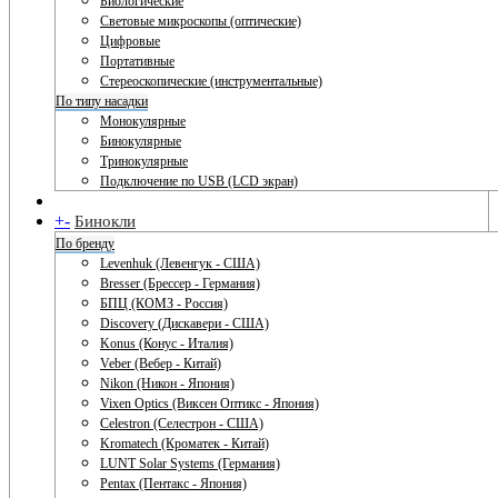
Биологические
Световые микроскопы (оптические)
Цифровые
Портативные
Стереоскопические (инструментальные)
По типу насадки
Монокулярные
Бинокулярные
Тринокулярные
Подключение по USB (LCD экран)
+
-
Бинокли
По бренду
Levenhuk (Левенгук - США)
Bresser (Брессер - Германия)
БПЦ (КОМЗ - Россия)
Discovery (Дискавери - США)
Konus (Конус - Италия)
Veber (Вебер - Китай)
Nikon (Никон - Япония)
Vixen Optics (Виксен Оптикс - Япония)
Celestron (Селестрон - США)
Kromatech (Кроматек - Китай)
LUNT Solar Systems (Германия)
Pentax (Пентакс - Япония)