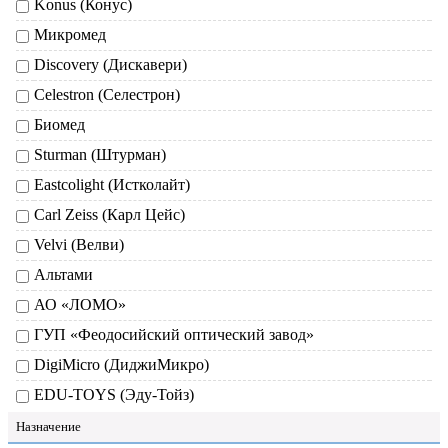
Konus (Конус)
Микромед
Discovery (Дискавери)
Celestron (Селестрон)
Биомед
Sturman (Штурман)
Eastcolight (Истколайт)
Carl Zeiss (Карл Цейс)
Velvi (Велви)
Альтами
АО «ЛОМО»
ГУП «Феодосийский оптический завод»
DigiMicro (ДиджиМикро)
EDU-TOYS (Эду-Тойз)
Назначение