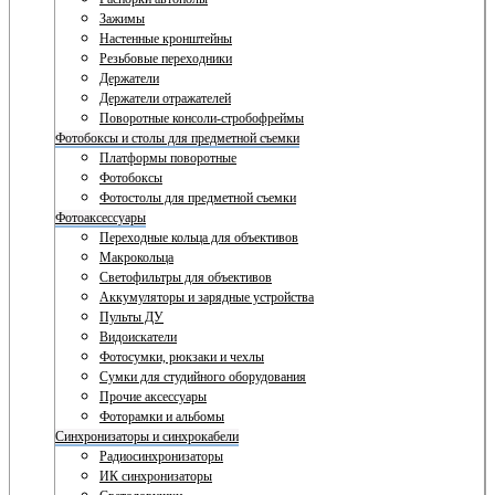
Зажимы
Настенные кронштейны
Резьбовые переходники
Держатели
Держатели отражателей
Поворотные консоли-стробофреймы
Фотобоксы и столы для предметной съемки
Платформы поворотные
Фотобоксы
Фотостолы для предметной съемки
Фотоаксессуары
Переходные кольца для объективов
Макрокольца
Светофильтры для объективов
Аккумуляторы и зарядные устройства
Пульты ДУ
Видоискатели
Фотосумки, рюкзаки и чехлы
Сумки для студийного оборудования
Прочие аксессуары
Фоторамки и альбомы
Синхронизаторы и синхрокабели
Радиосинхронизаторы
ИК синхронизаторы