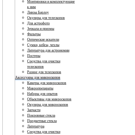
Монтировки и комплектующие
к ним
Линзы Барлоу
Окуляры для телескопов
Для астрофото
Зеркала и призмы
Фильтры
Оптические искатели
Сумки, кейсы, чехлы
Литература для астрономии
Постеры
Средства для очистки
телескопов
Разное для телескопов
Аксессуары для микроскопов
Камеры для микроскопов
Микропрепараты
Наборы для опытов
Объективы для микроскопов
Окуляры для микроскопов
Запчасти
Покровные стекла
Предметные стекла
Литература
Средства для очистки