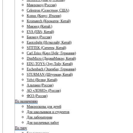
Микромед (Россия)
Celestron (Селестрон; США)
Konus (Конус; Италия)
Kromatech (Кроматек; Китай)
Микмед (Китай.)
EVA (ЕВА; Китай)
Биомед (Россия)
Eastcolight (Истколайт; Китай)
SITITEK (Сититек; Китай)
Carl Zeiss (Карл Цейс; Германия)
DigiMicro (ДиджиМикро; Китай)
EDU-TOYS (Эду-Тойз; Китай)
Eschenbach (Эшенбах; Германия)
STURMAN (Штурман; Китай)
Velvi (Велви; Китай)
Альтами (Россия)
АО «ЛОМО» (Россия)
ФОЗ (Россия)
По назначению
Микроскопы для детей
Для школьников и студентов
Для лаборатории
Для различных работ
По типу