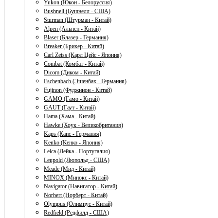
Yukon (Юкон - Белоруссия)
Bushnell (Бушнелл - США)
Sturman (Штурман - Китай)
Alpen (Альпен - Китай)
Blaser (Блазер - Германия)
Breaker (Брикер - Китай)
Carl Zeiss (Карл Цейс - Япония)
Combat (Комбат - Китай)
Dicom (Диком - Китай)
Eschenbach (Эшенбах - Германия)
Fujinon (Фуджинон - Китай)
GAMO (Гамо - Китай)
GAUT (Гаут - Китай)
Hama (Хама - Китай)
Hawke (Хоук - Великобритания)
Kaps (Капс - Германия)
Kenko (Кенко - Япония)
Leica (Лейка - Португалия)
Leupold (Люпольд - США)
Meade (Мид - Китай)
MINOX (Минокс - Китай)
Navigator (Навигатор - Китай)
Norbert (Норберт - Китай)
Olympus (Олимпус - Китай)
Redfield (Редфилд - США)