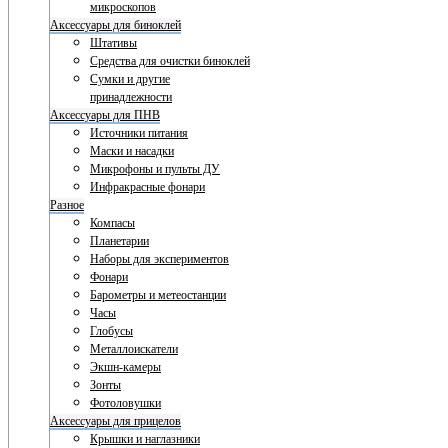
микроскопов
Аксессуары для биноклей
Штативы
Средства для очистки биноклей
Сумки и другие
принадлежности
Аксессуары для ПНВ
Источники питания
Маски и насадки
Микрофоны и пульты ДУ
Инфракрасные фонари
Разное
Компасы
Планетарии
Наборы для экспериментов
Фонари
Барометры и метеостанции
Часы
Глобусы
Металлоискатели
Экшн-камеры
Зонты
Фотоловушки
Аксессуары для прицелов
Крышки и наглазники