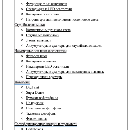
Флуоресцентные осветители
Светодиодные LED осветители
Кольцевые осветители
Патроны для ламп источников постоянного света
Студийные вспышки
Комплекты импульсного света
Студийные моноблоки
Лампы вспышки
Аккумуляторы и адаптеры для студийных вспышек
Накамерные вспышки и осветители
Фотовспышки
Кольцевые вспышки
Накамерные LED осветители
Аккумуляторы и адаптеры для накамерных вспышек
Переходники и адаптеры
Фотофоны
DigiPrint
Super Dense
Бумажные фотофоны
На пружине
Пластиковые фотофоны
Тканевые фотофоны
Флизелиновые
Светоформирующие насадки и отражатели
Софтбоксы