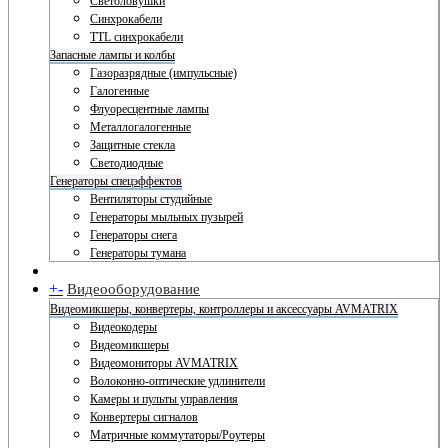
Светоловушки
Синхрокабели
TTL синхрокабели
Запасные лампы и колбы
Газоразрядные (импульсные)
Галогенные
Флуоресцентные лампы
Металлогалогенные
Защитные стекла
Светодиодные
Генераторы спецэффектов
Вентиляторы студийные
Генераторы мыльных пузырей
Генераторы снега
Генераторы тумана
+
-
Видеооборудование
Видеомикшеры, конвертеры, контроллеры и аксессуары AVMATRIX
Видеокодеры
Видеомикшеры
Видеомониторы AVMATRIX
Волоконно-оптические удлинители
Камеры и пульты управления
Конвертеры сигналов
Матричные коммутаторы/Роутеры