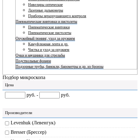
Нивелиры оптические
Лазерные дальномеры
Приборы неразрушающего контроля
Пневматические винтовки и пистолеты
Пневматические винтовки
Пневматические пистолеты
Оружейный тюнинг, уход за оружием
Камуфляжная лента и др.
Чистка и уход за оружием
Очки и наушники для стрельбы
Подствольные фонари
Подзорные трубы, бинокли, барометры и др. из бронзы
Подбор микроскопа
Цена
руб. -
руб.
Производители
Levenhuk (Левенгук)
Bresser (Брессер)