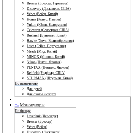
Bresser (Брессер. Германия)
Discovery (Дискавери. США)
Veber (Вебер. Китай)
Konus (Конус. Италия)
Yukon (Юкон. Белоруссия)
Celestron (Селестрон. США)
Bushnell (Бушнелл. Китай)
Hawke (Хоук. Великобритания)
Leica (Лейка. Португалия)
Meade (Мид. Китай)
MINOX (Минокс. Китай)
Nikon (Никон. Япония)
PENTAX (Пентакс. Япония)
Redfield (Редфилд. США)
STURMAN (Штурман. Китай)
По назначению
Для детей
Для охоты и спорта
+
-
Монокуляры
По бренду
Levenhuk (Левенгук)
Bresser (Брессер)
Veber (Вебер)
Discovery (Дискавери)