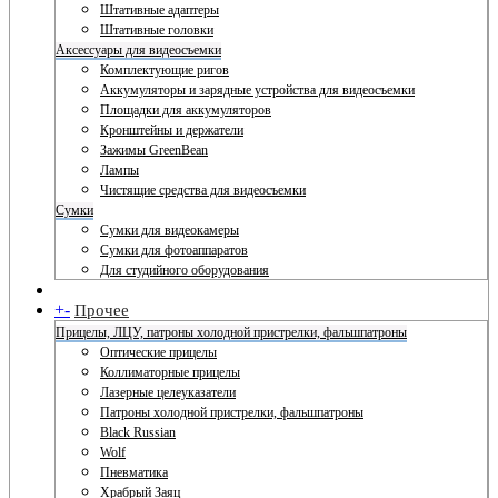
Штативные адаптеры
Штативные головки
Аксессуары для видеосъемки
Комплектующие ригов
Аккумуляторы и зарядные устройства для видеосъемки
Площадки для аккумуляторов
Кронштейны и держатели
Зажимы GreenBean
Лампы
Чистящие средства для видеосъемки
Сумки
Сумки для видеокамеры
Сумки для фотоаппаратов
Для студийного оборудования
+
-
Прочее
Прицелы, ЛЦУ, патроны холодной пристрелки, фальшпатроны
Оптические прицелы
Коллиматорные прицелы
Лазерные целеуказатели
Патроны холодной пристрелки, фальшпатроны
Black Russian
Wolf
Пневматика
Храбрый Заяц