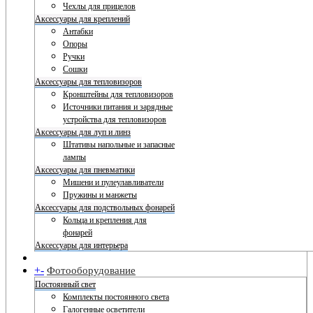
Чехлы для прицелов
Аксессуары для креплений
Антабки
Опоры
Ручки
Сошки
Аксессуары для тепловизоров
Кронштейны для тепловизоров
Источники питания и зарядные
устройства для тепловизоров
Аксессуары для луп и линз
Штативы напольные и запасные
лампы
Аксессуары для пневматики
Мишени и пулеулавливатели
Пружины и манжеты
Аксессуары для подствольных фонарей
Кольца и крепления для
фонарей
Аксессуары для интерьера
+
-
Фотооборудование
Постоянный свет
Комплекты постоянного света
Галогенные осветители