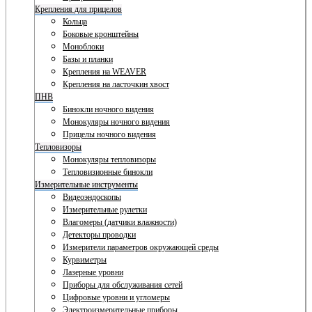
Крепления для прицелов
Кольца
Боковые кронштейны
Моноблоки
Базы и планки
Крепления на WEAVER
Крепления на ласточкин хвост
ПНВ
Бинокли ночного видения
Монокуляры ночного видения
Прицелы ночного видения
Тепловизоры
Монокуляры тепловизоры
Тепловизионные бинокли
Измерительные инструменты
Видеоэндоскопы
Измерительные рулетки
Влагомеры (датчики влажности)
Детекторы проводки
Измерители параметров окружающей среды
Курвиметры
Лазерные уровни
Приборы для обслуживания сетей
Цифровые уровни и угломеры
Электроизмерительные приборы