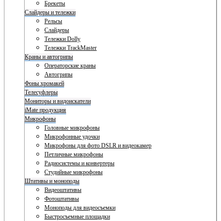
Брекеты
Слайдеры и тележки
Рельсы
Слайдеры
Тележки Dolly
Тележки TrackMaster
Краны и автогрипы
Операторские краны
Автогрипы
Фоны хромакей
Телесуфлеры
Мониторы и видоискатели
iMate продукция
Микрофоны
Головные микрофоны
Микрофонные удочки
Микрофоны для фото DSLR и видеокамер
Петличные микрофоны
Радиосистемы и конвертеры
Студийные микрофоны
Штативы и моноподы
Видеоштативы
Фотоштативы
Моноподы для видеосъемки
Быстросъемные площадки