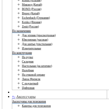
Konus (Италия)
Микмед (Китай)
ВОМЗ (Россия)
Bigger (Китай)
Eschenbach (Германия)
Kenko (Япония)
Zenit (Россия)
По назначению
Для чтения (просмотровая)
Ювелирная (часовая)
Для шитья (текстильная)
Измерительные
По конструкции
На ручке
Складная
Настольная (на штативе)
Налобная
На очковой оправе
Линза Френеля
С подсветкой
Цифровая
+
-
Аксессуары
Аксессуары для телескопов
Камеры для телескопов