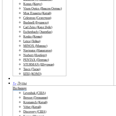
Konus (Конус)
Vixen Optics (Виксен Оптикс)
Моя Планета (Китай)
Celestron (Селестрон)
Bushnell (Бушнелл)
Carl Zeiss (Карл Цейс)
Eschenbach (Эшенбах)
Kenko (Кенко)
Leica (Лейка)
MINOX (Минокс)
Navigator (Навигатор)
Norbert (Норберт)
PENTAX (Пентакс)
STURMAN (Штурман)
Tasco (Таско)
БПЦ (КОМЗ)
+
-
Лупы
По бренду
Levenhuk (США)
Bresser (Германия)
Kromatech (Китай)
Veber (Китай)
Discovery (США)