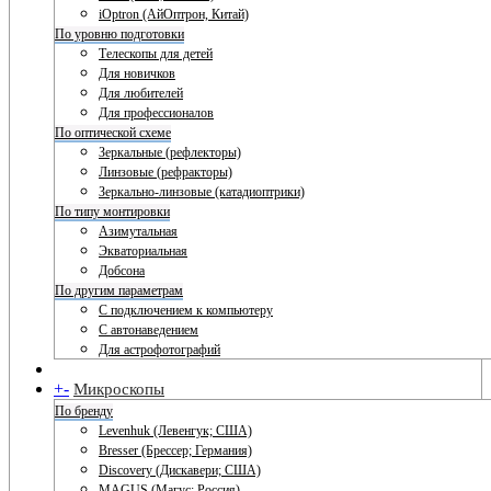
iOptron (АйОптрон, Китай)
По уровню подготовки
Телескопы для детей
Для новичков
Для любителей
Для профессионалов
По оптической схеме
Зеркальные (рефлекторы)
Линзовые (рефракторы)
Зеркально-линзовые (катадиоптрики)
По типу монтировки
Азимутальная
Экваториальная
Добсона
По другим параметрам
С подключением к компьютеру
С автонаведением
Для астрофотографий
+
-
Микроскопы
По бренду
Levenhuk (Левенгук; США)
Bresser (Брессер; Германия)
Discovery (Дискавери; США)
MAGUS (Магус; Россия)