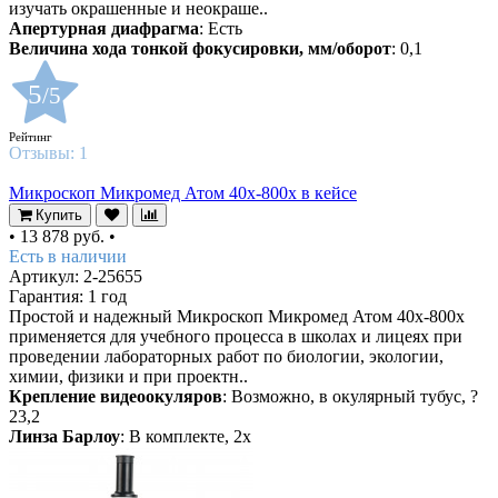
изучать окрашенные и неокраше..
Апертурная диафрагма
: Есть
Величина хода тонкой фокусировки, мм/оборот
: 0,1
5
/5
Рейтинг
Отзывы:
1
Микроскоп Микромед Атом 40x-800x в кейсе
Купить
•
13 878 руб.
•
Есть в наличии
Артикул: 2-25655
Гарантия: 1 год
Простой и надежный Микроскоп Микромед Атом 40x-800x
применяется для учебного процесса в школах и лицеях при
проведении лабораторных работ по биологии, экологии,
химии, физики и при проектн..
Крепление видеоокуляров
: Возможно, в окулярный тубус, ?
23,2
Линза Барлоу
: В комплекте, 2х