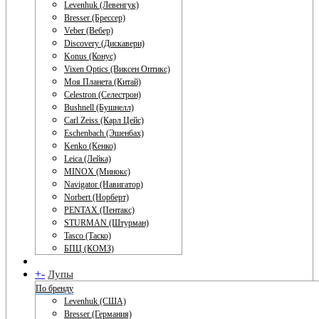
Levenhuk (Левенгук)
Bresser (Брессер)
Veber (Вебер)
Discovery (Дискавери)
Konus (Конус)
Vixen Optics (Виксен Оптикс)
Моя Планета (Китай)
Celestron (Селестрон)
Bushnell (Бушнелл)
Carl Zeiss (Карл Цейс)
Eschenbach (Эшенбах)
Kenko (Кенко)
Leica (Лейка)
MINOX (Минокс)
Navigator (Навигатор)
Norbert (Норберт)
PENTAX (Пентакс)
STURMAN (Штурман)
Tasco (Таско)
БПЦ (КОМЗ)
+
-
Лупы
По бренду
Levenhuk (США)
Bresser (Германия)