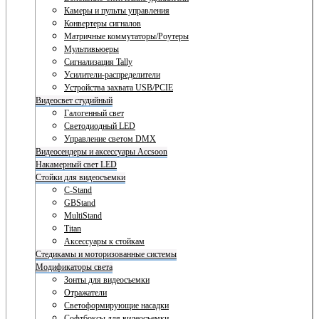
Камеры и пульты управления
Конвертеры сигналов
Матричные коммутаторы/Роутеры
Мультивьюеры
Сигнализация Tally
Усилители-распределители
Устройства захвата USB/PCIE
Видеосвет студийный
Галогенный свет
Светодиодный LED
Управление светом DMX
Видеосендеры и аксессуары Accsoon
Накамерный свет LED
Стойки для видеосъемки
C-Stand
GBStand
MultiStand
Titan
Аксессуары к стойкам
Стедикамы и моторизованные системы
Модификаторы света
Зонты для видеосъемки
Отражатели
Светоформирующие насадки
Софтбоксы для видеосъемки