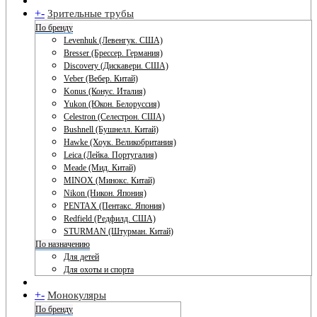
+
-
Зрительные трубы
По бренду
Levenhuk (Левенгук. США)
Bresser (Брессер. Германия)
Discovery (Дискавери. США)
Veber (Вебер. Китай)
Konus (Конус. Италия)
Yukon (Юкон. Белоруссия)
Celestron (Селестрон. США)
Bushnell (Бушнелл. Китай)
Hawke (Хоук. Великобритания)
Leica (Лейка. Португалия)
Meade (Мид. Китай)
MINOX (Минокс. Китай)
Nikon (Никон. Япония)
PENTAX (Пентакс. Япония)
Redfield (Редфилд. США)
STURMAN (Штурман. Китай)
По назначению
Для детей
Для охоты и спорта
+
-
Монокуляры
По бренду