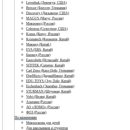
Levenhuk (Левенгук; США)
Bresser (Брессер; Германия)
Discovery (Дискавери; США)
MAGUS (Магус; Россия)
Микромед (Россия)
Celestron (Селестрон; США)
Konus (Конус; Италия)
Kromatech (Кроматек; Китай)
Микмед (Китай.)
EVA (ЕВА; Китай)
Биомед (Россия)
Eastcolight (Истколайт; Китай)
SITITEK (Сититек; Китай)
Carl Zeiss (Карл Цейс; Германия)
DigiMicro (ДиджиМикро; Китай)
EDU-TOYS (Эду-Тойз; Китай)
Eschenbach (Эшенбах; Германия)
STURMAN (Штурман; Китай)
Velvi (Велви; Китай)
Альтами (Россия)
АО «ЛОМО» (Россия)
ФОЗ (Россия)
По назначению
Микроскопы для детей
Для школьников и студентов