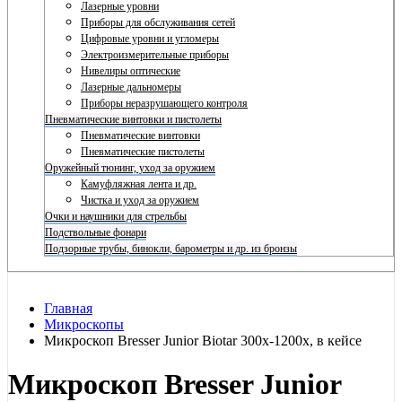
Лазерные уровни
Приборы для обслуживания сетей
Цифровые уровни и угломеры
Электроизмерительные приборы
Нивелиры оптические
Лазерные дальномеры
Приборы неразрушающего контроля
Пневматические винтовки и пистолеты
Пневматические винтовки
Пневматические пистолеты
Оружейный тюнинг, уход за оружием
Камуфляжная лента и др.
Чистка и уход за оружием
Очки и наушники для стрельбы
Подствольные фонари
Подзорные трубы, бинокли, барометры и др. из бронзы
Главная
Микроскопы
Микроскоп Bresser Junior Biotar 300x-1200x, в кейсе
Микроскоп Bresser Junior