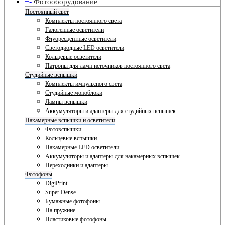
+
-
Фотооборудование
Постоянный свет
Комплекты постоянного света
Галогенные осветители
Флуоресцентные осветители
Светодиодные LED осветители
Кольцевые осветители
Патроны для ламп источников постоянного света
Студийные вспышки
Комплекты импульсного света
Студийные моноблоки
Лампы вспышки
Аккумуляторы и адаптеры для студийных вспышек
Накамерные вспышки и осветители
Фотовспышки
Кольцевые вспышки
Накамерные LED осветители
Аккумуляторы и адаптеры для накамерных вспышек
Переходники и адаптеры
Фотофоны
DigiPrint
Super Dense
Бумажные фотофоны
На пружине
Пластиковые фотофоны