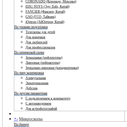
CORONADO (Коронадо, Мексика)
EDU-TOYS (Эду-Тойз, Китай)
FANCIER (Фансиер, Китай)
GSO (ГСО, Тайвань)
iOptron (АйОптрон, Китай)
По уровню подготовки
Телескопы для детей
Для новичков
Для любителей
Для профессионалов
По оптической схеме
Зеркальные (рефлекторы)
Линзовые (рефракторы)
Зеркально-линзовые (катадиоптрики)
По типу монтировки
Азимутальная
Экваториальная
Добсона
По другим параметрам
С подключением к компьютеру
С автонаведением
Для астрофотографий
+
-
Микроскопы
По бренду