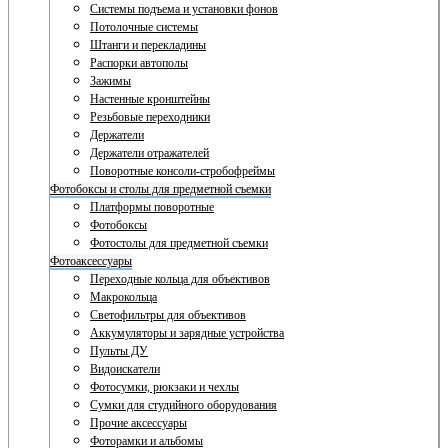
Системы подъема и установки фонов
Потолочные системы
Штанги и перекладины
Распорки автополы
Зажимы
Настенные кронштейны
Резьбовые переходники
Держатели
Держатели отражателей
Поворотные консоли-стробофреймы
Фотобоксы и столы для предметной съемки
Платформы поворотные
Фотобоксы
Фотостолы для предметной съемки
Фотоаксессуары
Переходные кольца для объективов
Макрокольца
Светофильтры для объективов
Аккумуляторы и зарядные устройства
Пульты ДУ
Видоискатели
Фотосумки, рюкзаки и чехлы
Сумки для студийного оборудования
Прочие аксессуары
Фоторамки и альбомы