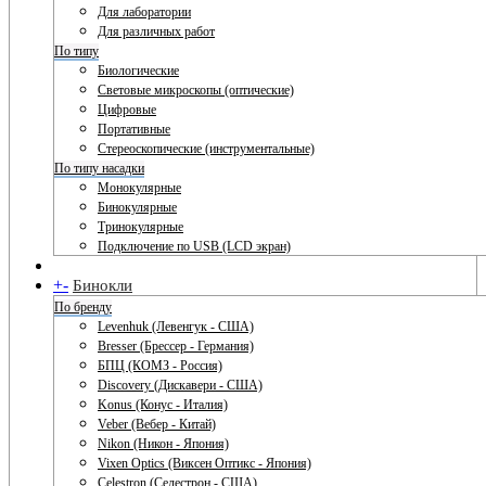
Для лаборатории
Для различных работ
По типу
Биологические
Световые микроскопы (оптические)
Цифровые
Портативные
Стереоскопические (инструментальные)
По типу насадки
Монокулярные
Бинокулярные
Тринокулярные
Подключение по USB (LCD экран)
+
-
Бинокли
По бренду
Levenhuk (Левенгук - США)
Bresser (Брессер - Германия)
БПЦ (КОМЗ - Россия)
Discovery (Дискавери - США)
Konus (Конус - Италия)
Veber (Вебер - Китай)
Nikon (Никон - Япония)
Vixen Optics (Виксен Оптикс - Япония)
Celestron (Селестрон - США)