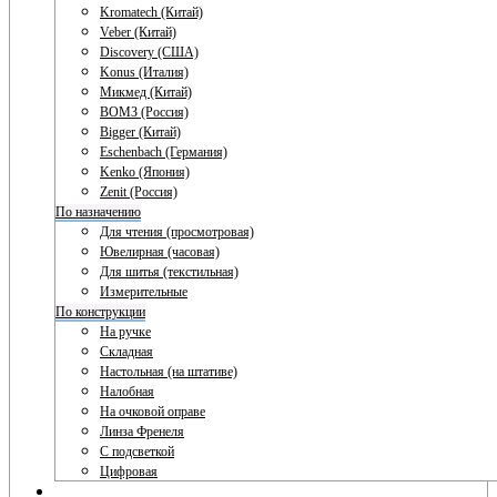
Kromatech (Китай)
Veber (Китай)
Discovery (США)
Konus (Италия)
Микмед (Китай)
ВОМЗ (Россия)
Bigger (Китай)
Eschenbach (Германия)
Kenko (Япония)
Zenit (Россия)
По назначению
Для чтения (просмотровая)
Ювелирная (часовая)
Для шитья (текстильная)
Измерительные
По конструкции
На ручке
Складная
Настольная (на штативе)
Налобная
На очковой оправе
Линза Френеля
С подсветкой
Цифровая