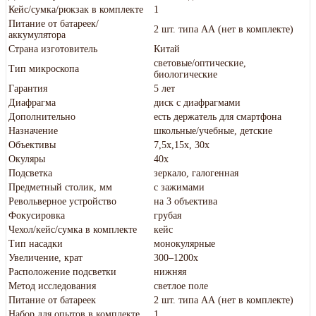
Кейс/сумка/рюкзак в комплекте
1
Питание от батареек/
2 шт. типа АА (нет в комплекте)
аккумулятора
Страна изготовитель
Китай
световые/оптические,
Тип микроскопа
биологические
Гарантия
5 лет
Диафрагма
диск с диафрагмами
Дополнительно
есть держатель для смартфона
Назначение
школьные/учебные, детские
Объективы
7,5x,15x, 30x
Окуляры
40х
Подсветка
зеркало, галогенная
Предметный столик, мм
с зажимами
Револьверное устройство
на 3 объектива
Фокусировка
грубая
Чехол/кейс/сумка в комплекте
кейс
Тип насадки
монокулярные
Увеличение, крат
300–1200х
Расположение подсветки
нижняя
Метод исследования
светлое поле
Питание от батареек
2 шт. типа АА (нет в комплекте)
Набор для опытов в комплекте
1