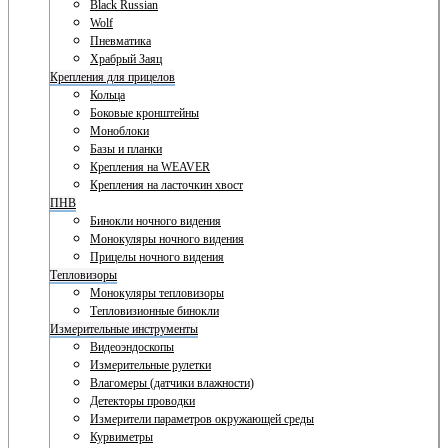
Black Russian
Wolf
Пневматика
Храбрый Заяц
Крепления для прицелов
Кольца
Боковые кронштейны
Моноблоки
Базы и планки
Крепления на WEAVER
Крепления на ласточкин хвост
ПНВ
Бинокли ночного видения
Монокуляры ночного видения
Прицелы ночного видения
Тепловизоры
Монокуляры тепловизоры
Тепловизионные бинокли
Измерительные инструменты
Видеоэндоскопы
Измерительные рулетки
Влагомеры (датчики влажности)
Детекторы проводки
Измерители параметров окружающей среды
Курвиметры