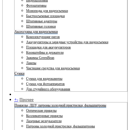
Видеоштативы
Фотоштативы
Моноподы для видеосъемки
Быстросъемные площадки
Штативные адаптеры
Штативные головки
Аксессуары для видеосъемки
Комплектующие ригов
Аккумуляторы и зарядные устройства для видеосъемки
Площадки для аккумуляторов
Кронштейны и держатели
Зажимы GreenBean
Лампы
Чистящие средства для видеосъемки
Сумки
Сумки для видеокамеры
Сумки для фотоаппаратов
Для студийного оборудования
+
-
Прочее
Прицелы, ЛЦУ, патроны холодной пристрелки, фальшпатроны
Оптические прицелы
Коллиматорные прицелы
Лазерные целеуказатели
Патроны холодной пристрелки, фальшпатроны