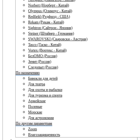
Norbert (Норберт - Китай)
Olympus (Олимпус - Китай)
Redfield (Редфилд - США)
Rekam (Рекам - Китай)
Sightron (Сайтрон - Япония)
Steiner (Штайнер - Германия)
SWAROVSKI (Сваровски - Австрия)
Tasco (Таско - Китай)
Vortex (Вортекс - Китай)
БелОМО (Россия)
Зенит (Россия)
Следопыт (Россия)
По назначению
Бинокли для детей
Для театра
Для охоты и рыбалки
Для туризма и спорта
Армейские
Полевые
Морские
Для астрономии
По другим параметрам
Zoom
Влагозащищенность