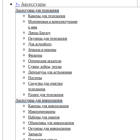
+
-
Аксессуары
Аксессуары для телескопов
Камеры для телескопов
Монтировки и комплектующие
к ним
Линзы Барлоу
Окуляры для телескопов
Для астрофото
Зеркала и призмы
Фильтры
Оптические искатели
Сумки, кейсы, чехлы
Литература для астрономии
Постеры
Средства для очистки
телескопов
Разное для телескопов
Аксессуары для микроскопов
Камеры для микроскопов
Микропрепараты
Наборы для опытов
Объективы для микроскопов
Окуляры для микроскопов
Запчасти
Покровные стекла