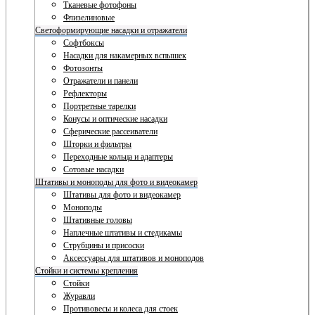
Тканевые фотофоны
Флизелиновые
Светоформирующие насадки и отражатели
Софтбоксы
Насадки для накамерных вспышек
Фотозонты
Отражатели и панели
Рефлекторы
Портретные тарелки
Конусы и оптические насадки
Сферические рассеиватели
Шторки и фильтры
Переходные кольца и адаптеры
Сотовые насадки
Штативы и моноподы для фото и видеокамер
Штативы для фото и видеокамер
Моноподы
Штативные головы
Наплечные штативы и стедикамы
Струбцины и присоски
Аксессуары для штативов и моноподов
Стойки и системы крепления
Стойки
Журавли
Противовесы и колеса для стоек