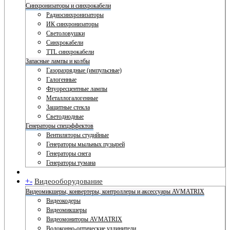
Синхронизаторы и синхрокабели
Радиосинхронизаторы
ИК синхронизаторы
Светоловушки
Синхрокабели
TTL синхрокабели
Запасные лампы и колбы
Газоразрядные (импульсные)
Галогенные
Флуоресцентные лампы
Металлогалогенные
Защитные стекла
Светодиодные
Генераторы спецэффектов
Вентиляторы студийные
Генераторы мыльных пузырей
Генераторы снега
Генераторы тумана
+
-
Видеооборудование
Видеомикшеры, конвертеры, контроллеры и аксессуары AVMATRIX
Видеокодеры
Видеомикшеры
Видеомониторы AVMATRIX
Волоконно-оптические удлинители