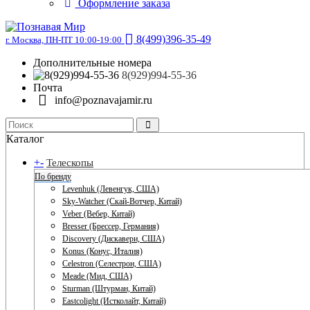
Оформление заказа
8(499)396-35-49
г. Москва, ПН-ПТ 10:00-19:00
Дополнительные номера
8(929)994-55-36
Почта
info@poznavajamir.ru
Каталог
+
-
Телескопы
По бренду
Levenhuk (Левенгук, США)
Sky-Watcher (Скай-Вотчер, Китай)
Veber (Вебер, Китай)
Bresser (Брессер, Германия)
Discovery (Дискавери, США)
Konus (Конус, Италия)
Celestron (Селестрон, США)
Meade (Мид, США)
Sturman (Штурман, Китай)
Eastcolight (Истколайт, Китай)