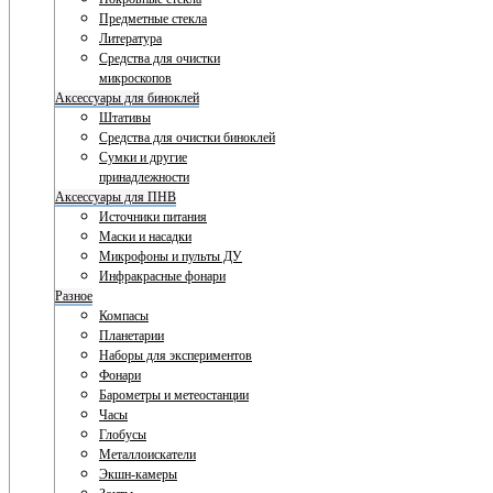
Предметные стекла
Литература
Средства для очистки
микроскопов
Аксессуары для биноклей
Штативы
Средства для очистки биноклей
Сумки и другие
принадлежности
Аксессуары для ПНВ
Источники питания
Маски и насадки
Микрофоны и пульты ДУ
Инфракрасные фонари
Разное
Компасы
Планетарии
Наборы для экспериментов
Фонари
Барометры и метеостанции
Часы
Глобусы
Металлоискатели
Экшн-камеры