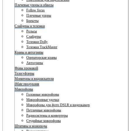
Плечевые упоры и обвесы
Follow focus
Плечевые упоры
Брекеты
Слайдеры и тележки
Рельсы
Слайдеры
Тележки Dolly
Тележки TrackMaster
Краны и автогрипы
Операторские краны
Автогрипы
Фоны хромакей
Телесуфлеры
Мониторы и видоискатели
iMate продукция
Микрофоны
Головные микрофоны
Микрофонные удочки
Микрофоны для фото DSLR и видеокамер
Петличные микрофоны
Радиосистемы и конвертеры
Студийные микрофоны
Штативы и моноподы