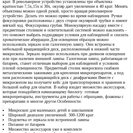
крат. В револьверное устройство установлены три объектива
кратностью 7,5x,15x и 30x, окуляр дает увеличение в 40 крат. Менять
объективы можно одной рукой, просто вращая револьверное
устройство. Делать это можно прямо во время наблюдения. Ручки
фокусировки расположены с двух сторон окулярной трубки и имеют
мягкий ход. Фокусировка грубая. Монокулярную насадку вместе с
предметным столиком и осветительной системой можно наклонять -
это поможет выбрать подходящие условия для наблюдений и снизить
хроматические аберрации.Для освещения образцов можно
использовать зеркало или галогенную лампу. Они встроены в
небольшой вращающийся диск, расположенный в нижней части
микроскопа. Зеркало хорошо использовать при дневном освещении
или при наличии внешней лампы. Галогенная лампа, работающая от
батареек, станет отличным выбором для наблюдений в условиях
плохой освещенности. Предметный столик микроскопа снабжен
металлическими зажимами для крепления микропрепаратов, а под
ним расположен вращающийся диск с диафрагмами.Вместе с
микроскопом вы получаете кейс для транспортировки и хранения и
большой набор для опытов. В набор входит множество аксессуаров,
которые понадобятся начинающему биологу: готовые
микропрепараты, инструменты для работы с образцами, флаконы с
препаратами и многое другое.Особенности:
Микроскоп для маленьких детей и школьников
Широкий диапазон увеличений: 300-1200 крат
Подсветка от зеркала или встроенной лампы
Питание от батареек
Множество аксессуаров уже в комплекте