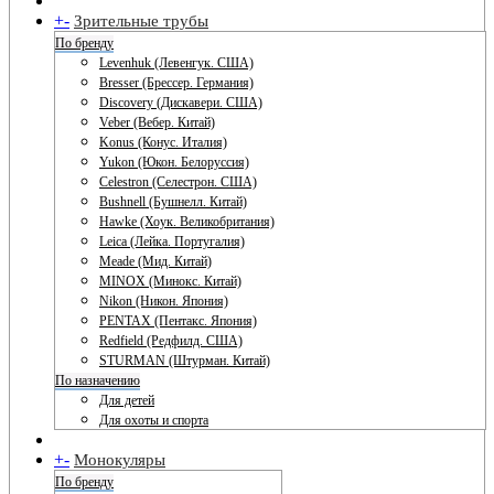
+
-
Зрительные трубы
По бренду
Levenhuk (Левенгук. США)
Bresser (Брессер. Германия)
Discovery (Дискавери. США)
Veber (Вебер. Китай)
Konus (Конус. Италия)
Yukon (Юкон. Белоруссия)
Celestron (Селестрон. США)
Bushnell (Бушнелл. Китай)
Hawke (Хоук. Великобритания)
Leica (Лейка. Португалия)
Meade (Мид. Китай)
MINOX (Минокс. Китай)
Nikon (Никон. Япония)
PENTAX (Пентакс. Япония)
Redfield (Редфилд. США)
STURMAN (Штурман. Китай)
По назначению
Для детей
Для охоты и спорта
+
-
Монокуляры
По бренду