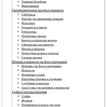
Тканевые фотофоны
Флизелиновые
Светоформирующие насадки и отражатели
Софтбоксы
Насадки для накамерных вспышек
Фотозонты
Отражатели и панели
Рефлекторы
Портретные тарелки
Конусы и оптические насадки
Сферические рассеиватели
Шторки и фильтры
Переходные кольца и адаптеры
Сотовые насадки
Штативы и моноподы для фото и видеокамер
Штативы для фото и видеокамер
Моноподы
Штативные головы
Наплечные штативы и стедикамы
Струбцины и присоски
Аксессуары для штативов и моноподов
Стойки и системы крепления
Стойки
Журавли
Противовесы и колеса для стоек