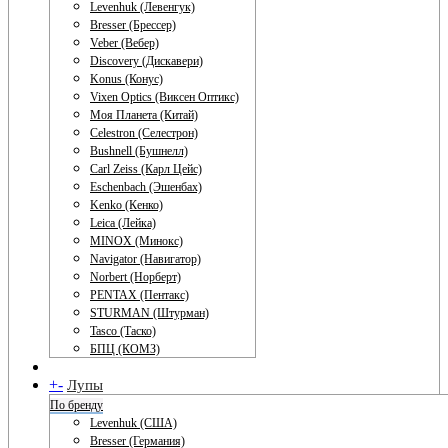
Levenhuk (Левенгук)
Bresser (Брессер)
Veber (Вебер)
Discovery (Дискавери)
Konus (Конус)
Vixen Optics (Виксен Оптикс)
Моя Планета (Китай)
Celestron (Селестрон)
Bushnell (Бушнелл)
Carl Zeiss (Карл Цейс)
Eschenbach (Эшенбах)
Kenko (Кенко)
Leica (Лейка)
MINOX (Минокс)
Navigator (Навигатор)
Norbert (Норберт)
PENTAX (Пентакс)
STURMAN (Штурман)
Tasco (Таско)
БПЦ (КОМЗ)
+
-
Лупы
По бренду
Levenhuk (США)
Bresser (Германия)