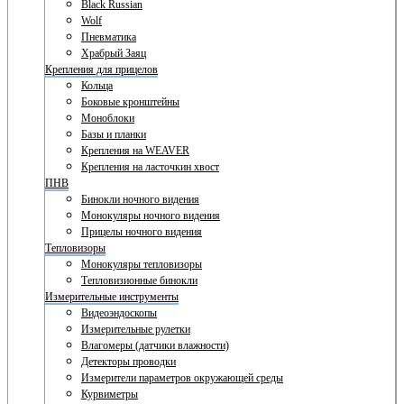
Black Russian
Wolf
Пневматика
Храбрый Заяц
Крепления для прицелов
Кольца
Боковые кронштейны
Моноблоки
Базы и планки
Крепления на WEAVER
Крепления на ласточкин хвост
ПНВ
Бинокли ночного видения
Монокуляры ночного видения
Прицелы ночного видения
Тепловизоры
Монокуляры тепловизоры
Тепловизионные бинокли
Измерительные инструменты
Видеоэндоскопы
Измерительные рулетки
Влагомеры (датчики влажности)
Детекторы проводки
Измерители параметров окружающей среды
Курвиметры