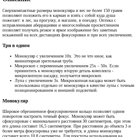
Сверхкомпактные размеры монокуляра и вес не более 150 грамм
позволяют положить его в карман и взять с собой куда душа
пожелает: в лес, на прогулку, в магазин, в поездку. Оптика с
исправленными аберрациями и многослойным просветлением
позволяет получать резкое и яркое изображение без заметных
искажений на всех дистанциях фокусировки и при всех увеличениях.
Три в одном
Монокуляр с увеличением 10х. Это не что иное, как
миниатюрная зрительная труба.
Микроскоп с переменным увеличением 25х – 50х. Если
привинтить к монокуляру вторую деталь комплекта -
микроскопную насадку, получается микроскоп.
Лупа с увеличением 3х. Микроскопная насадка может быть
использована отдельно от монокуляра в качестве лупы с точным
позиционированием и внешней подсветкой.
Монокуляр
Широкое обрезиненное фокусировочное кольцо позволяет одним
поворотом настроить точный фокус. Монокуляр может быть
сфокусирован с минимального расстояния 30 сантиметров, при этом
его длина составит 16,5 сантиметров. При расстоянии до объекта 3 и
более метра фокусировка уже не требуется, и длина монокуляра
составит всего 10,8 сантиметра. Для простоты использования на