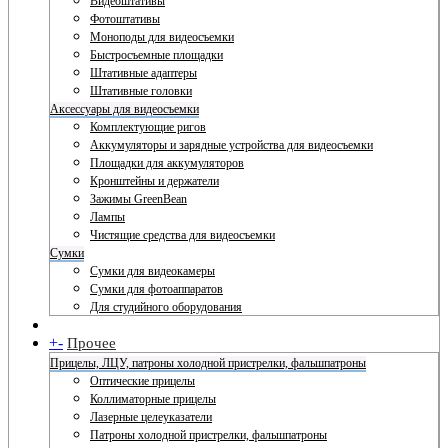
Видеоштативы
Фотоштативы
Моноподы для видеосъемки
Быстросъемные площадки
Штативные адаптеры
Штативные головки
Аксессуары для видеосъемки
Комплектующие ригов
Аккумуляторы и зарядные устройства для видеосъемки
Площадки для аккумуляторов
Кронштейны и держатели
Зажимы GreenBean
Лампы
Чистящие средства для видеосъемки
Сумки
Сумки для видеокамеры
Сумки для фотоаппаратов
Для студийного оборудования
+
-
Прочее
Прицелы, ЛЦУ, патроны холодной пристрелки, фальшпатроны
Оптические прицелы
Коллиматорные прицелы
Лазерные целеуказатели
Патроны холодной пристрелки, фальшпатроны