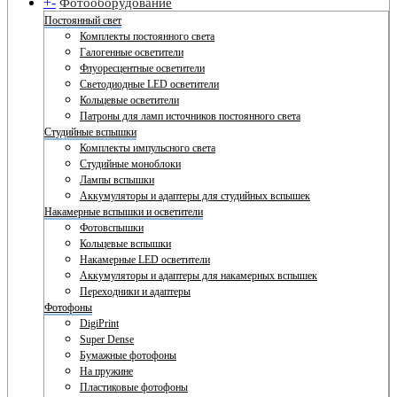
+
-
Фотооборудование
Постоянный свет
Комплекты постоянного света
Галогенные осветители
Флуоресцентные осветители
Светодиодные LED осветители
Кольцевые осветители
Патроны для ламп источников постоянного света
Студийные вспышки
Комплекты импульсного света
Студийные моноблоки
Лампы вспышки
Аккумуляторы и адаптеры для студийных вспышек
Накамерные вспышки и осветители
Фотовспышки
Кольцевые вспышки
Накамерные LED осветители
Аккумуляторы и адаптеры для накамерных вспышек
Переходники и адаптеры
Фотофоны
DigiPrint
Super Dense
Бумажные фотофоны
На пружине
Пластиковые фотофоны