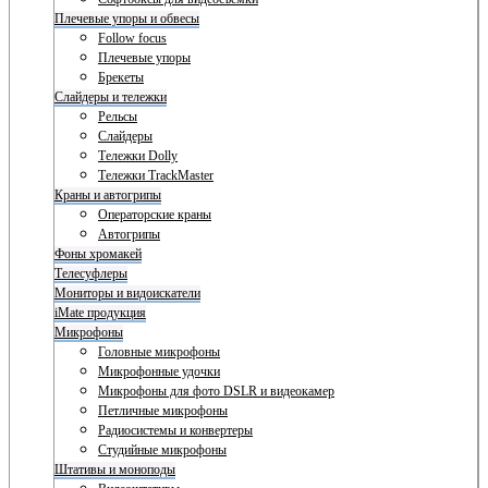
Плечевые упоры и обвесы
Follow focus
Плечевые упоры
Брекеты
Слайдеры и тележки
Рельсы
Слайдеры
Тележки Dolly
Тележки TrackMaster
Краны и автогрипы
Операторские краны
Автогрипы
Фоны хромакей
Телесуфлеры
Мониторы и видоискатели
iMate продукция
Микрофоны
Головные микрофоны
Микрофонные удочки
Микрофоны для фото DSLR и видеокамер
Петличные микрофоны
Радиосистемы и конвертеры
Студийные микрофоны
Штативы и моноподы