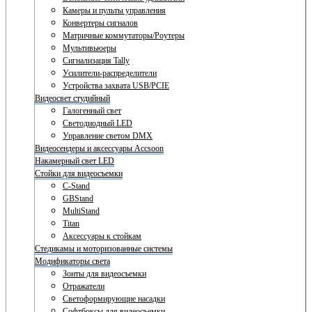
Камеры и пульты управления
Конвертеры сигналов
Матричные коммутаторы/Роутеры
Мультивьюеры
Сигнализация Tally
Усилители-распределители
Устройства захвата USB/PCIE
Видеосвет студийный
Галогенный свет
Светодиодный LED
Управление светом DMX
Видеосендеры и аксессуары Accsoon
Накамерный свет LED
Стойки для видеосъемки
C-Stand
GBStand
MultiStand
Titan
Аксессуары к стойкам
Стедикамы и моторизованные системы
Модификаторы света
Зонты для видеосъемки
Отражатели
Светоформирующие насадки
Софтбоксы для видеосъемки