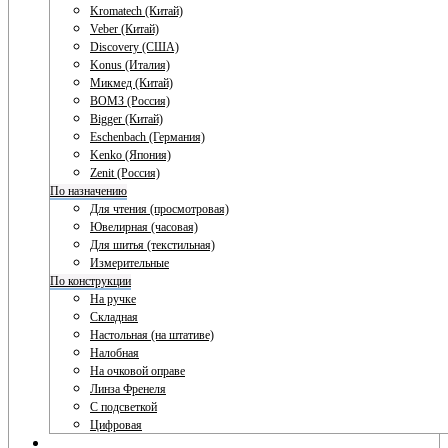
Kromatech (Китай)
Veber (Китай)
Discovery (США)
Konus (Италия)
Микмед (Китай)
ВОМЗ (Россия)
Bigger (Китай)
Eschenbach (Германия)
Kenko (Япония)
Zenit (Россия)
По назначению
Для чтения (просмотровая)
Ювелирная (часовая)
Для шитья (текстильная)
Измерительные
По конструкции
На ручке
Складная
Настольная (на штативе)
Налобная
На очковой оправе
Линза Френеля
С подсветкой
Цифровая