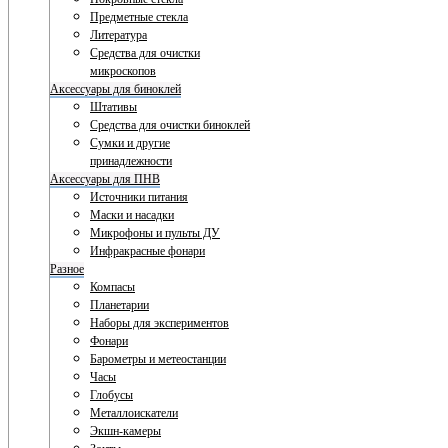
Предметные стекла
Литература
Средства для очистки
микроскопов
Аксессуары для биноклей
Штативы
Средства для очистки биноклей
Сумки и другие
принадлежности
Аксессуары для ПНВ
Источники питания
Маски и насадки
Микрофоны и пульты ДУ
Инфракрасные фонари
Разное
Компасы
Планетарии
Наборы для экспериментов
Фонари
Барометры и метеостанции
Часы
Глобусы
Металлоискатели
Экшн-камеры