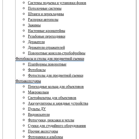
Системы подъема и установки фонов
Потолочные системы
Штанги и перекладины
Распорки автополы
Зажимы
Настенные кронштейны
Резьбовые переходники
Держатели
Держатели отражателей
Поворотные консоли-стробофреймы
Фотобоксы и столы для предметной съемки
Платформы поворотные
Фотобоксы
Фотостолы для предметной съемки
Фотоаксессуары
Переходные кольца для объективов
Макрокольца
Светофильтры для объективов
Аккумуляторы и зарядные устройства
Пульты ДУ
Видоискатели
Фотосумки, рюкзаки и чехлы
Сумки для студийного оборудования
Прочие аксессуары
Фоторамки и альбомы