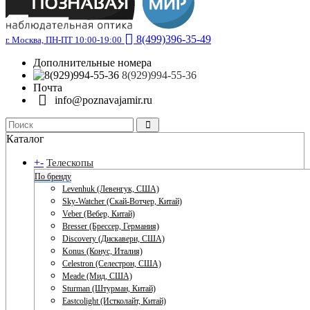
8(499)396-35-49
г. Москва, ПН-ПТ 10:00-19:00
Дополнительные номера
8(929)994-55-36
Почта
info@poznavajamir.ru
Каталог
+
-
Телескопы
По бренду
Levenhuk (Левенгук, США)
Sky-Watcher (Скай-Вотчер, Китай)
Veber (Вебер, Китай)
Bresser (Брессер, Германия)
Discovery (Дискавери, США)
Konus (Конус, Италия)
Celestron (Селестрон, США)
Meade (Мид, США)
Sturman (Штурман, Китай)
Eastcolight (Истколайт, Китай)