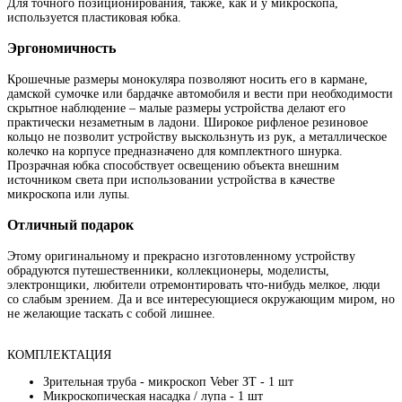
Для точного позиционирования, также, как и у микроскопа,
используется пластиковая юбка.
Эргономичность
Крошечные размеры монокуляра позволяют носить его в кармане,
дамской сумочке или бардачке автомобиля и вести при необходимости
скрытное наблюдение – малые размеры устройства делают его
практически незаметным в ладони. Широкое рифленое резиновое
кольцо не позволит устройству выскользнуть из рук, а металлическое
колечко на корпусе предназначено для комплектного шнурка.
Прозрачная юбка способствует освещению объекта внешним
источником света при использовании устройства в качестве
микроскопа или лупы.
Отличный подарок
Этому оригинальному и прекрасно изготовленному устройству
обрадуются путешественники, коллекционеры, моделисты,
электронщики, любители отремонтировать что-нибудь мелкое, люди
со слабым зрением. Да и все интересующиеся окружающим миром, но
не желающие таскать с собой лишнее.
КОМПЛЕКТАЦИЯ
Зрительная труба - микроскоп Veber ЗТ - 1 шт
Микроскопическая насадка / лупа - 1 шт