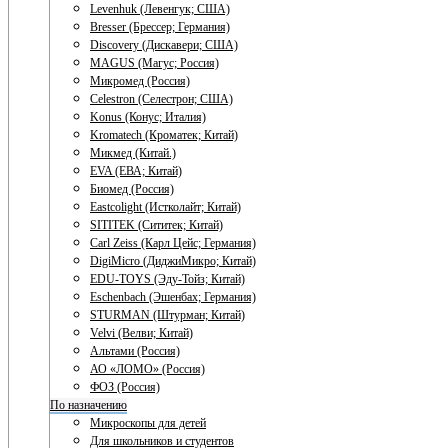
Levenhuk (Левенгук; США)
Bresser (Брессер; Германия)
Discovery (Дискавери; США)
MAGUS (Магус; Россия)
Микромед (Россия)
Celestron (Селестрон; США)
Konus (Конус; Италия)
Kromatech (Кроматек; Китай)
Микмед (Китай.)
EVA (ЕВА; Китай)
Биомед (Россия)
Eastcolight (Истколайт; Китай)
SITITEK (Сититек; Китай)
Carl Zeiss (Карл Цейс; Германия)
DigiMicro (ДиджиМикро; Китай)
EDU-TOYS (Эду-Тойз; Китай)
Eschenbach (Эшенбах; Германия)
STURMAN (Штурман; Китай)
Velvi (Велви; Китай)
Альтами (Россия)
АО «ЛОМО» (Россия)
ФОЗ (Россия)
По назначению
Микроскопы для детей
Для школьников и студентов