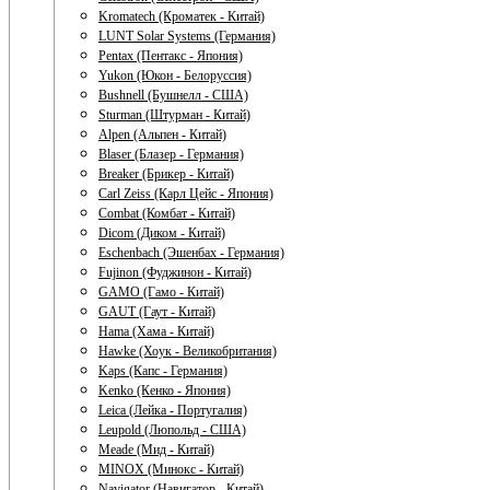
Kromatech (Кроматек - Китай)
LUNT Solar Systems (Германия)
Pentax (Пентакс - Япония)
Yukon (Юкон - Белоруссия)
Bushnell (Бушнелл - США)
Sturman (Штурман - Китай)
Alpen (Альпен - Китай)
Blaser (Блазер - Германия)
Breaker (Брикер - Китай)
Carl Zeiss (Карл Цейс - Япония)
Combat (Комбат - Китай)
Dicom (Диком - Китай)
Eschenbach (Эшенбах - Германия)
Fujinon (Фуджинон - Китай)
GAMO (Гамо - Китай)
GAUT (Гаут - Китай)
Hama (Хама - Китай)
Hawke (Хоук - Великобритания)
Kaps (Капс - Германия)
Kenko (Кенко - Япония)
Leica (Лейка - Португалия)
Leupold (Люпольд - США)
Meade (Мид - Китай)
MINOX (Минокс - Китай)
Navigator (Навигатор - Китай)