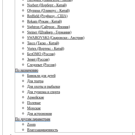
Norbert (Норберт - Китай)
Olympus (Олимпус - Китай)
Redfield (Редфилд - США)
Rekam (Рекам - Китай)
Sightron (Сайтрон - Япония)
Steiner (Штайнер - Германия)
SWAROVSKI (Сваровски - Австрия)
Tasco (Таско - Китай)
Vortex (Вортекс - Китай)
БелОМО (Россия)
Зенит (Россия)
Следопыт (Россия)
По назначению
Бинокли для детей
Для театра
Для охоты и рыбалки
Для туризма и спорта
Армейские
Полевые
Морские
Для астрономии
По другим параметрам
Zoom
Влагозащищенность