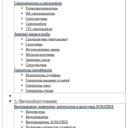
Синхронизаторы и синхрокабели
Радиосинхронизаторы
ИК синхронизаторы
Светоловушки
Синхрокабели
TTL синхрокабели
Запасные лампы и колбы
Газоразрядные (импульсные)
Галогенные
Флуоресцентные лампы
Металлогалогенные
Защитные стекла
Светодиодные
Генераторы спецэффектов
Вентиляторы студийные
Генераторы мыльных пузырей
Генераторы снега
Генераторы тумана
+
-
Видеооборудование
Видеомикшеры, конвертеры, контроллеры и аксессуары AVMATRIX
Видеокодеры
Видеомикшеры
Видеомониторы AVMATRIX
Волоконно-оптические удлинители