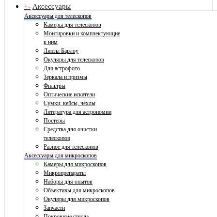
+
-
Аксессуары
Аксессуары для телескопов
Камеры для телескопов
Монтировки и комплектующие
к ним
Линзы Барлоу
Окуляры для телескопов
Для астрофото
Зеркала и призмы
Фильтры
Оптические искатели
Сумки, кейсы, чехлы
Литература для астрономии
Постеры
Средства для очистки
телескопов
Разное для телескопов
Аксессуары для микроскопов
Камеры для микроскопов
Микропрепараты
Наборы для опытов
Объективы для микроскопов
Окуляры для микроскопов
Запчасти
Покровные стекла