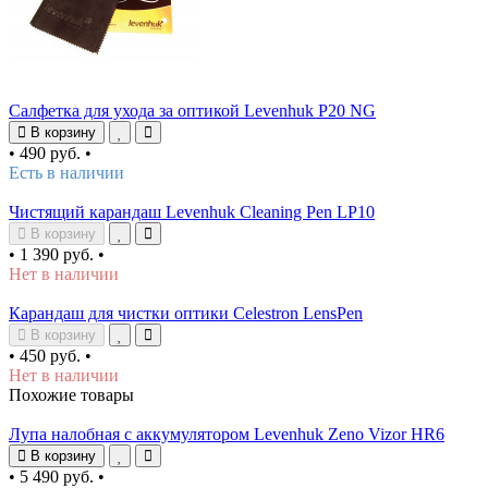
Салфетка для ухода за оптикой Levenhuk P20 NG
В корзину
•
490 руб.
•
Есть в наличии
Чистящий карандаш Levenhuk Cleaning Pen LP10
В корзину
•
1 390 руб.
•
Нет в наличии
Карандаш для чистки оптики Celestron LensPen
В корзину
•
450 руб.
•
Нет в наличии
Похожие товары
Лупа налобная с аккумулятором Levenhuk Zeno Vizor HR6
В корзину
•
5 490 руб.
•