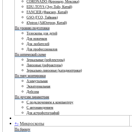
CORONADO (Коронадо, Мексика)
EDU-TOYS (Эду-Тойз, Китай)
FANCIER (Фансиер, Китай)
GSO (ГСО, Тайвань)
iOptron (АйОптрон, Китай)
По уровню подготовки
Телескопы для детей
Для новичков
Для любителей
Для профессионалов
По оптической схеме
Зеркальные (рефлекторы)
Линзовые (рефракторы)
Зеркально-линзовые (катадиоптрики)
По типу монтировки
Азимутальная
Экваториальная
Добсона
По другим параметрам
С подключением к компьютеру
С автонаведением
Для астрофотографий
+
-
Микроскопы
По бренду