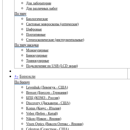
Для лаборатории
Для различных работ
По типу
Биологические
Световые микроскопы (оптические)
Цифровые
Портативные
Стереоскопические (инструментальные)
По типу насадки
Монокулярные
Бинокулярные
Тринокулярные
Подключение по USB (LCD экран)
+
-
Бинокли
По бренду
Levenhuk (Левенгук - США)
Bresser (Брессер - Германия)
БПЦ (КОМЗ - Россия)
Discovery (Дискавери - США)
Konus (Конус - Италия)
Veber (Вебер - Китай)
Nikon (Никон - Япония)
Vixen Optics (Виксен Оптикс - Япония)
Celestron (Селестрон - США)