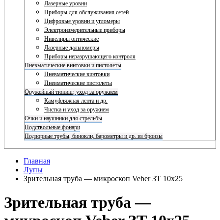
Лазерные уровни
Приборы для обслуживания сетей
Цифровые уровни и угломеры
Электроизмерительные приборы
Нивелиры оптические
Лазерные дальномеры
Приборы неразрушающего контроля
Пневматические винтовки и пистолеты
Пневматические винтовки
Пневматические пистолеты
Оружейный тюнинг, уход за оружием
Камуфляжная лента и др.
Чистка и уход за оружием
Очки и наушники для стрельбы
Подствольные фонари
Подзорные трубы, бинокли, барометры и др. из бронзы
Главная
Лупы
Зрительная труба — микроскоп Veber ЗТ 10x25
Зрительная труба —