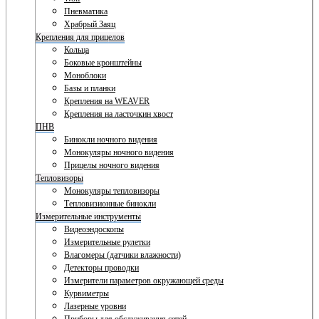
Пневматика
Храбрый Заяц
Крепления для прицелов
Кольца
Боковые кронштейны
Моноблоки
Базы и планки
Крепления на WEAVER
Крепления на ласточкин хвост
ПНВ
Бинокли ночного видения
Монокуляры ночного видения
Прицелы ночного видения
Тепловизоры
Монокуляры тепловизоры
Тепловизионные бинокли
Измерительные инструменты
Видеоэндоскопы
Измерительные рулетки
Влагомеры (датчики влажности)
Детекторы проводки
Измерители параметров окружающей среды
Курвиметры
Лазерные уровни