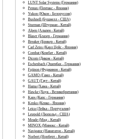
LUNT Solar Systems (Германия)
Pentax (Пентакс - Япония)
Yukon (Юкон - Белоруссия)
Bushnell (Бушнелл - США)
Sturman (Штурман - Китай)
Alpen (Альпен - Китай)
Blaser (Блазер - Германия)
Breaker (Брикер - Китай)
Carl Zeiss (Карл Цейс - Япония)
Combat (Комбат - Китай)
Dicom (Диком - Китай)
Eschenbach (Эшенбах - Германия)
Fujinon (Фуджинон - Китай)
GAMO (Гамо - Китай)
GAUT (Гаут - Китай)
Hama (Хама - Китай)
Hawke (Хоук - Великобритания)
Kaps (Капс - Германия)
Kenko (Кенко - Япония)
Leica (Лейка - Португалия)
Leupold (Люпольд - США)
Meade (Мид - Китай)
MINOX (Минокс - Китай)
Navigator (Навигатор - Китай)
Norbert (Норберт - Китай)