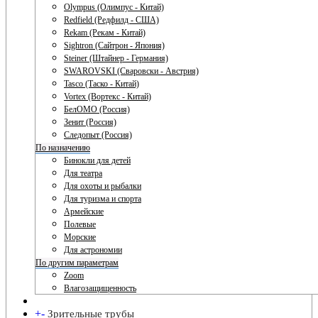
Olympus (Олимпус - Китай)
Redfield (Редфилд - США)
Rekam (Рекам - Китай)
Sightron (Сайтрон - Япония)
Steiner (Штайнер - Германия)
SWAROVSKI (Сваровски - Австрия)
Tasco (Таско - Китай)
Vortex (Вортекс - Китай)
БелОМО (Россия)
Зенит (Россия)
Следопыт (Россия)
По назначению
Бинокли для детей
Для театра
Для охоты и рыбалки
Для туризма и спорта
Армейские
Полевые
Морские
Для астрономии
По другим параметрам
Zoom
Влагозащищенность
+
-
Зрительные трубы