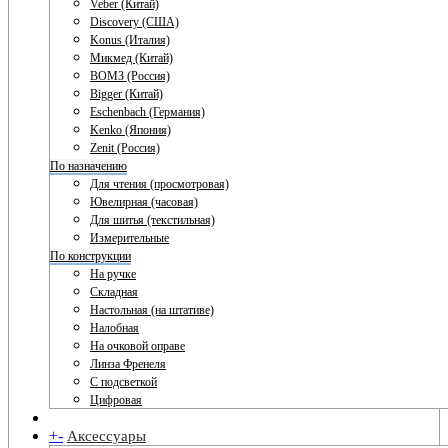
Veber (Китай)
Discovery (США)
Konus (Италия)
Микмед (Китай)
ВОМЗ (Россия)
Bigger (Китай)
Eschenbach (Германия)
Kenko (Япония)
Zenit (Россия)
По назначению
Для чтения (просмотровая)
Ювелирная (часовая)
Для шитья (текстильная)
Измерительные
По конструкции
На ручке
Складная
Настольная (на штативе)
Налобная
На очковой оправе
Линза Френеля
С подсветкой
Цифровая
+
-
Аксессуары