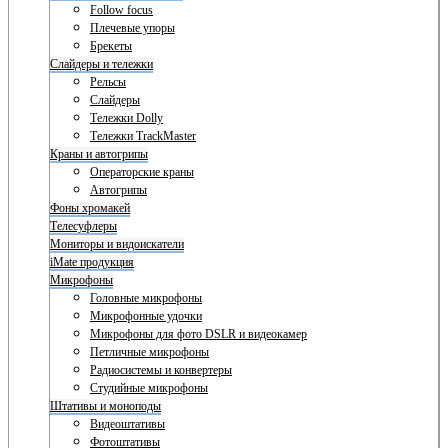
Follow focus
Плечевые упоры
Брекеты
Слайдеры и тележки
Рельсы
Слайдеры
Тележки Dolly
Тележки TrackMaster
Краны и автогрипы
Операторские краны
Автогрипы
Фоны хромакей
Телесуфлеры
Мониторы и видоискатели
iMate продукция
Микрофоны
Головные микрофоны
Микрофонные удочки
Микрофоны для фото DSLR и видеокамер
Петличные микрофоны
Радиосистемы и конвертеры
Студийные микрофоны
Штативы и моноподы
Видеоштативы
Фотоштативы