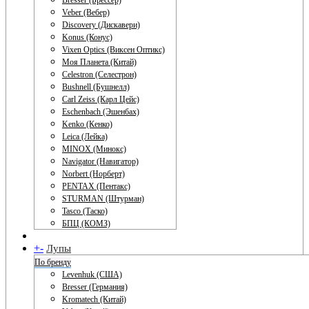
Bresser (Брессер)
Veber (Вебер)
Discovery (Дискавери)
Konus (Конус)
Vixen Optics (Виксен Оптикс)
Моя Планета (Китай)
Celestron (Селестрон)
Bushnell (Бушнелл)
Carl Zeiss (Карл Цейс)
Eschenbach (Эшенбах)
Kenko (Кенко)
Leica (Лейка)
MINOX (Минокс)
Navigator (Навигатор)
Norbert (Норберт)
PENTAX (Пентакс)
STURMAN (Штурман)
Tasco (Таско)
БПЦ (КОМЗ)
+
-
Лупы
По бренду
Levenhuk (США)
Bresser (Германия)
Kromatech (Китай)