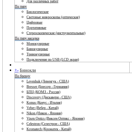
Для различных работ
По типу
Биологические
Световые микроскопы (оптические)
Цифровые
Портативные
Стереоскопические (инструментальные)
По типу насадки
Монокулярные
Бинокулярные
Тринокулярные
Подключение по USB (LCD экран)
+
-
Бинокли
По бренду
Levenhuk (Левенгук - США)
Bresser (Брессер - Германия)
БПЦ (КОМЗ - Россия)
Discovery (Дискавери - США)
Konus (Конус - Италия)
Veber (Вебер - Китай)
Nikon (Никон - Япония)
Vixen Optics (Виксен Оптикс - Япония)
Celestron (Селестрон - США)
Kromatech (Кроматек - Китай)