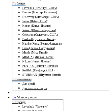
По бренду
Levenhuk (Левенгук. США)
Bresser (Брессер. Германия)
Discovery (Дискавери. США)
Veber (Вебер. Китай)
Konus (Конус. Италия)
Yukon (Юкон. Белоруссия)
Celestron (Селестрон. США)
Bushnell (Бушнелл. Китай)
Hawke (Хоук. Великобритания)
Leica (Лейка. Португалия)
Meade (Мид. Китай)
MINOX (Минокс. Китай)
Nikon (Никон. Япония)
PENTAX (Пентакс. Япония)
Redfield (Редфилд. США)
STURMAN (Штурман. Китай)
По назначению
Для детей
Для охоты и спорта
+
-
Монокуляры
По бренду
Levenhuk (Левенгук)