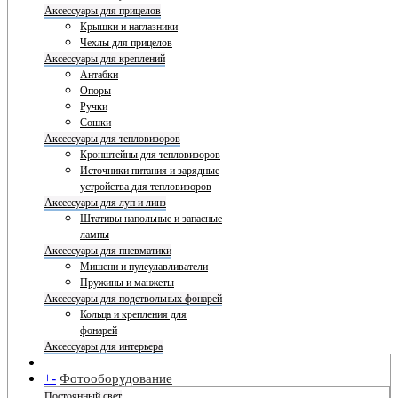
Аксессуары для прицелов
Крышки и наглазники
Чехлы для прицелов
Аксессуары для креплений
Антабки
Опоры
Ручки
Сошки
Аксессуары для тепловизоров
Кронштейны для тепловизоров
Источники питания и зарядные
устройства для тепловизоров
Аксессуары для луп и линз
Штативы напольные и запасные
лампы
Аксессуары для пневматики
Мишени и пулеулавливатели
Пружины и манжеты
Аксессуары для подствольных фонарей
Кольца и крепления для
фонарей
Аксессуары для интерьера
+
-
Фотооборудование
Постоянный свет