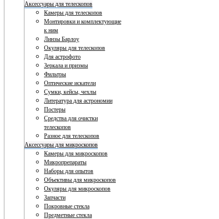
Аксессуары для телескопов
Камеры для телескопов
Монтировки и комплектующие
к ним
Линзы Барлоу
Окуляры для телескопов
Для астрофото
Зеркала и призмы
Фильтры
Оптические искатели
Сумки, кейсы, чехлы
Литература для астрономии
Постеры
Средства для очистки
телескопов
Разное для телескопов
Аксессуары для микроскопов
Камеры для микроскопов
Микропрепараты
Наборы для опытов
Объективы для микроскопов
Окуляры для микроскопов
Запчасти
Покровные стекла
Предметные стекла