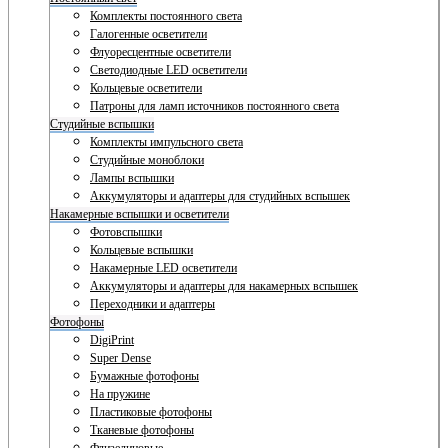
Комплекты постоянного света
Галогенные осветители
Флуоресцентные осветители
Светодиодные LED осветители
Кольцевые осветители
Патроны для ламп источников постоянного света
Студийные вспышки
Комплекты импульсного света
Студийные моноблоки
Лампы вспышки
Аккумуляторы и адаптеры для студийных вспышек
Накамерные вспышки и осветители
Фотовспышки
Кольцевые вспышки
Накамерные LED осветители
Аккумуляторы и адаптеры для накамерных вспышек
Переходники и адаптеры
Фотофоны
DigiPrint
Super Dense
Бумажные фотофоны
На пружине
Пластиковые фотофоны
Тканевые фотофоны