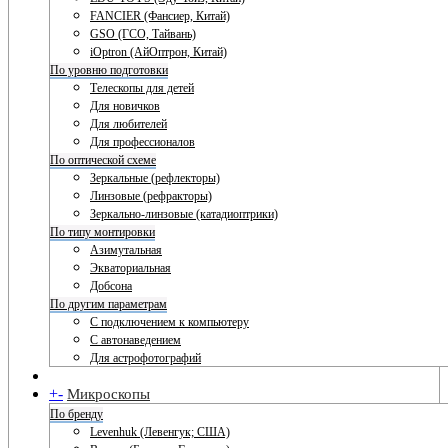
FANCIER (Фансиер, Китай)
GSO (ГСО, Тайвань)
iOptron (АйОптрон, Китай)
По уровню подготовки
Телескопы для детей
Для новичков
Для любителей
Для профессионалов
По оптической схеме
Зеркальные (рефлекторы)
Линзовые (рефракторы)
Зеркально-линзовые (катадиоптрики)
По типу монтировки
Азимутальная
Экваториальная
Добсона
По другим параметрам
С подключением к компьютеру
С автонаведением
Для астрофотографий
+
-
Микроскопы
По бренду
Levenhuk (Левенгук; США)