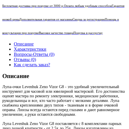
Бесплатная доставка при покупке от 3000 р.
Оплата любым удобным способом
Гарантия
низкой цены
Дополнительная гарантия от магазина
Скидка за регистрацию
Помощь и
консультация при покупке
Высокое качество товара
Покупка в рассрочку
Описание
Характеристики
Вопросы-Ответы (0)
Отзывы (0)
Как сделать заказ?
Описание
Лупа-очки Levenhuk Zeno Vizor G8 - это удобный увеличительный
инструмент для часовой или ювелирной мастерской. Его достоинства
оценят мастера по ремонту электроники, медицинские работники,
рукодельницы и все, кто часто работает с мелкими деталями. Лупа
снабжена креплениями двух типов - тканевым и в форме очковой
оправы. Линзы всегда остаются перед глазами и дают равномерное
увеличение, а руки остаются свободными.
Лупа Levenhuk Zeno Vizor G8 поставляется с 8 комплектами парных
линз разной кратности - от 2,5х до 25х. Линзы изготовлены из