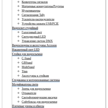
Конвертеры сигналов
Матричные коммутаторы/Роутеры
Мультивьюеры
Сигнализация Tally
Усилители-распределители
Устройства захвата USB/PCIE
Видеосвет студийный
Галогенный свет
Светодиодный LED
Управление светом DMX
Видеосендеры и аксессуары Accsoon
Накамерный свет LED
Стойки для видеосъемки
C-Stand
GBStand
MultiStand
Titan
Аксессуары к стойкам
Стедикамы и моторизованные системы
Модификаторы света
Зонты для видеосъемки
Отражатели
Светоформирующие насадки
Софтбоксы для видеосъемки
Плечевые упоры и обвесы