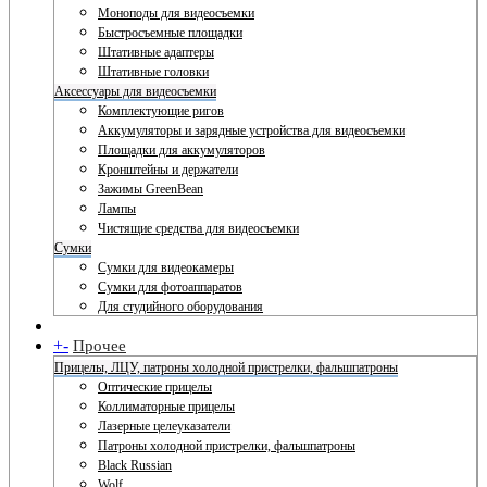
Моноподы для видеосъемки
Быстросъемные площадки
Штативные адаптеры
Штативные головки
Аксессуары для видеосъемки
Комплектующие ригов
Аккумуляторы и зарядные устройства для видеосъемки
Площадки для аккумуляторов
Кронштейны и держатели
Зажимы GreenBean
Лампы
Чистящие средства для видеосъемки
Сумки
Сумки для видеокамеры
Сумки для фотоаппаратов
Для студийного оборудования
+
-
Прочее
Прицелы, ЛЦУ, патроны холодной пристрелки, фальшпатроны
Оптические прицелы
Коллиматорные прицелы
Лазерные целеуказатели
Патроны холодной пристрелки, фальшпатроны
Black Russian
Wolf