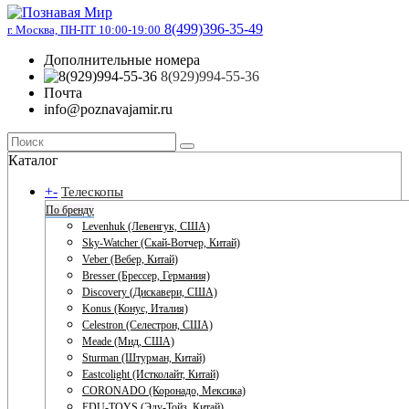
8(499)396-35-49
г. Москва, ПН-ПТ 10:00-19:00
Дополнительные номера
8(929)994-55-36
Почта
info@poznavajamir.ru
Каталог
+
-
Телескопы
По бренду
Levenhuk (Левенгук, США)
Sky-Watcher (Скай-Вотчер, Китай)
Veber (Вебер, Китай)
Bresser (Брессер, Германия)
Discovery (Дискавери, США)
Konus (Конус, Италия)
Celestron (Селестрон, США)
Meade (Мид, США)
Sturman (Штурман, Китай)
Eastcolight (Истколайт, Китай)
CORONADO (Коронадо, Мексика)
EDU-TOYS (Эду-Тойз, Китай)