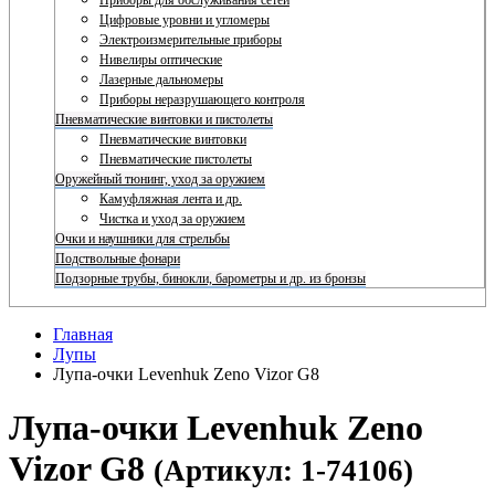
Приборы для обслуживания сетей
Цифровые уровни и угломеры
Электроизмерительные приборы
Нивелиры оптические
Лазерные дальномеры
Приборы неразрушающего контроля
Пневматические винтовки и пистолеты
Пневматические винтовки
Пневматические пистолеты
Оружейный тюнинг, уход за оружием
Камуфляжная лента и др.
Чистка и уход за оружием
Очки и наушники для стрельбы
Подствольные фонари
Подзорные трубы, бинокли, барометры и др. из бронзы
Главная
Лупы
Лупа-очки Levenhuk Zeno Vizor G8
Лупа-очки Levenhuk Zeno
Vizor G8
(Артикул: 1-74106)