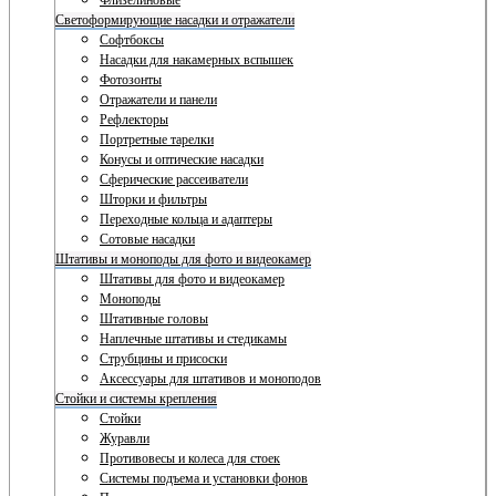
Флизелиновые
Светоформирующие насадки и отражатели
Софтбоксы
Насадки для накамерных вспышек
Фотозонты
Отражатели и панели
Рефлекторы
Портретные тарелки
Конусы и оптические насадки
Сферические рассеиватели
Шторки и фильтры
Переходные кольца и адаптеры
Сотовые насадки
Штативы и моноподы для фото и видеокамер
Штативы для фото и видеокамер
Моноподы
Штативные головы
Наплечные штативы и стедикамы
Струбцины и присоски
Аксессуары для штативов и моноподов
Стойки и системы крепления
Стойки
Журавли
Противовесы и колеса для стоек
Системы подъема и установки фонов