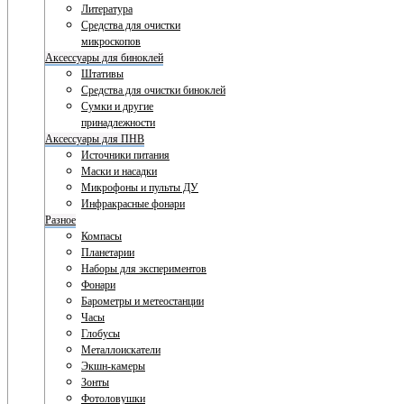
Литература
Средства для очистки
микроскопов
Аксессуары для биноклей
Штативы
Средства для очистки биноклей
Сумки и другие
принадлежности
Аксессуары для ПНВ
Источники питания
Маски и насадки
Микрофоны и пульты ДУ
Инфракрасные фонари
Разное
Компасы
Планетарии
Наборы для экспериментов
Фонари
Барометры и метеостанции
Часы
Глобусы
Металлоискатели
Экшн-камеры
Зонты
Фотоловушки