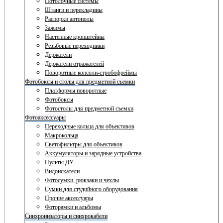
Потолочные системы
Штанги и перекладины
Распорки автополы
Зажимы
Настенные кронштейны
Резьбовые переходники
Держатели
Держатели отражателей
Поворотные консоли-стробофреймы
Фотобоксы и столы для предметной съемки
Платформы поворотные
Фотобоксы
Фотостолы для предметной съемки
Фотоаксессуары
Переходные кольца для объективов
Макрокольца
Светофильтры для объективов
Аккумуляторы и зарядные устройства
Пульты ДУ
Видоискатели
Фотосумки, рюкзаки и чехлы
Сумки для студийного оборудования
Прочие аксессуары
Фоторамки и альбомы
Синхронизаторы и синхрокабели