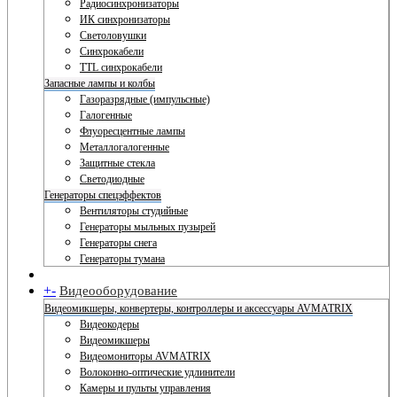
Радиосинхронизаторы
ИК синхронизаторы
Светоловушки
Синхрокабели
TTL синхрокабели
Запасные лампы и колбы
Газоразрядные (импульсные)
Галогенные
Флуоресцентные лампы
Металлогалогенные
Защитные стекла
Светодиодные
Генераторы спецэффектов
Вентиляторы студийные
Генераторы мыльных пузырей
Генераторы снега
Генераторы тумана
+
-
Видеооборудование
Видеомикшеры, конвертеры, контроллеры и аксессуары AVMATRIX
Видеокодеры
Видеомикшеры
Видеомониторы AVMATRIX
Волоконно-оптические удлинители
Камеры и пульты управления