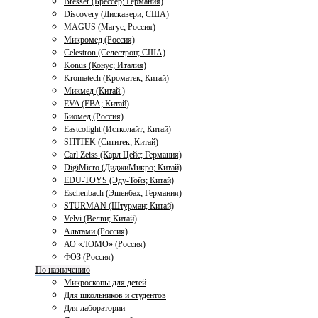
Bresser (Брессер; Германия)
Discovery (Дискавери; США)
MAGUS (Магус; Россия)
Микромед (Россия)
Celestron (Селестрон; США)
Konus (Конус; Италия)
Kromatech (Кроматек; Китай)
Микмед (Китай.)
EVA (ЕВА; Китай)
Биомед (Россия)
Eastcolight (Истколайт; Китай)
SITITEK (Сититек; Китай)
Carl Zeiss (Карл Цейс; Германия)
DigiMicro (ДиджиМикро; Китай)
EDU-TOYS (Эду-Тойз; Китай)
Eschenbach (Эшенбах; Германия)
STURMAN (Штурман; Китай)
Velvi (Велви; Китай)
Альтами (Россия)
АО «ЛОМО» (Россия)
ФОЗ (Россия)
По назначению
Микроскопы для детей
Для школьников и студентов
Для лаборатории