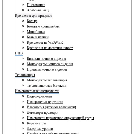
Пневматика
Храбрый Заяц
Крепления для прицелов
Кольца
Боковые кронштейны
Моноблоки
Базы и планки
Крепления на WEAVER
Крепления на ласточкин хвост
ПНВ
Бинокли ночного видения
Монокуляры ночного видения
Прицелы ночного видения
Тепловизоры
Монокуляры тепловизоры
Тепловизионные бинокли
Измерительные инструменты
Видеоэндоскопы
Измерительные рулетки
Влагомеры (датчики влажности)
Детекторы проводки
Измерители параметров окружающей среды
Курвиметры
Лазерные уровни