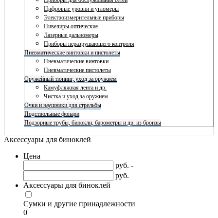
Приборы для обслуживания сетей
Цифровые уровни и угломеры
Электроизмерительные приборы
Нивелиры оптические
Лазерные дальномеры
Приборы неразрушающего контроля
Пневматические винтовки и пистолеты
Пневматические винтовки
Пневматические пистолеты
Оружейный тюнинг, уход за оружием
Камуфляжная лента и др.
Чистка и уход за оружием
Очки и наушники для стрельбы
Подствольные фонари
Подзорные трубы, бинокли, барометры и др. из бронзы
Аксессуары для биноклей
Цена
руб. -
руб.
Аксессуары для биноклей
Сумки и другие принадлежности
0