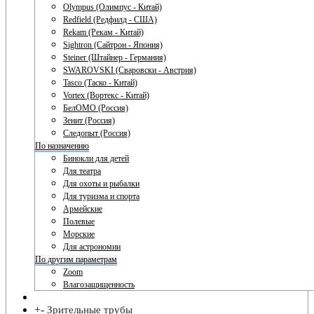
Olympus (Олимпус - Китай)
Redfield (Редфилд - США)
Rekam (Рекам - Китай)
Sightron (Сайтрон - Япония)
Steiner (Штайнер - Германия)
SWAROVSKI (Сваровски - Австрия)
Tasco (Таско - Китай)
Vortex (Вортекс - Китай)
БелОМО (Россия)
Зенит (Россия)
Следопыт (Россия)
По назначению
Бинокли для детей
Для театра
Для охоты и рыбалки
Для туризма и спорта
Армейские
Полевые
Морские
Для астрономии
По другим параметрам
Zoom
Влагозащищенность
+
-
Зрительные трубы