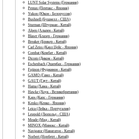
LUNT Solar Systems (Германия)
Pentax (Пентакс - Япония)
Yukon (Юкон - Белоруссия)
Bushnell (Бушнелл - США)
Sturman (Штурман - Китай)
Alpen (Альпен - Китай)
Blaser (Блазер - Германия)
Breaker (Брикер - Китай)
Carl Zeiss (Карл Цейс - Япония)
Combat (Комбат - Китай)
Dicom (Диком - Китай)
Eschenbach (Эшенбах - Германия)
Fujinon (Фуджинон - Китай)
GAMO (Гамо - Китай)
GAUT (Гаут - Китай)
Hama (Хама - Китай)
Hawke (Хоук - Великобритания)
Kaps (Капс - Германия)
Kenko (Кенко - Япония)
Leica (Лейка - Португалия)
Leupold (Люпольд - США)
Meade (Мид - Китай)
MINOX (Минокс - Китай)
Navigator (Навигатор - Китай)
Norbert (Норберт - Китай)