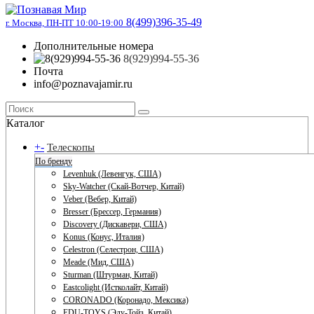
8(499)396-35-49
г. Москва, ПН-ПТ 10:00-19:00
Дополнительные номера
8(929)994-55-36
Почта
info@poznavajamir.ru
Каталог
+
-
Телескопы
По бренду
Levenhuk (Левенгук, США)
Sky-Watcher (Скай-Вотчер, Китай)
Veber (Вебер, Китай)
Bresser (Брессер, Германия)
Discovery (Дискавери, США)
Konus (Конус, Италия)
Celestron (Селестрон, США)
Meade (Мид, США)
Sturman (Штурман, Китай)
Eastcolight (Истколайт, Китай)
CORONADO (Коронадо, Мексика)
EDU-TOYS (Эду-Тойз, Китай)