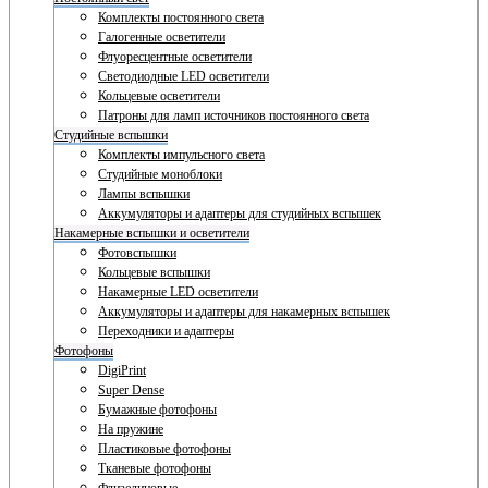
Комплекты постоянного света
Галогенные осветители
Флуоресцентные осветители
Светодиодные LED осветители
Кольцевые осветители
Патроны для ламп источников постоянного света
Студийные вспышки
Комплекты импульсного света
Студийные моноблоки
Лампы вспышки
Аккумуляторы и адаптеры для студийных вспышек
Накамерные вспышки и осветители
Фотовспышки
Кольцевые вспышки
Накамерные LED осветители
Аккумуляторы и адаптеры для накамерных вспышек
Переходники и адаптеры
Фотофоны
DigiPrint
Super Dense
Бумажные фотофоны
На пружине
Пластиковые фотофоны
Тканевые фотофоны