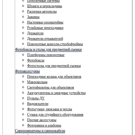
Потолочные системы
Штанги и перекладины
Распорки автополы
Зажимы
Настенные кронштейны
Резьбовые переходники
Держатели
Держатели отражателей
Поворотные консоли-стробофреймы
Фотобоксы и столы для предметной съемки
Платформы поворотные
Фотобоксы
Фотостолы для предметной съемки
Фотоаксессуары
Переходные кольца для объективов
Макрокольца
Светофильтры для объективов
Аккумуляторы и зарядные устройства
Пульты ДУ
Видоискатели
Фотосумки, рюкзаки и чехлы
Сумки для студийного оборудования
Прочие аксессуары
Фоторамки и альбомы
Синхронизаторы и синхрокабели