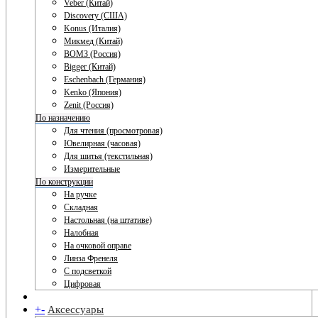
Veber (Китай)
Discovery (США)
Konus (Италия)
Микмед (Китай)
ВОМЗ (Россия)
Bigger (Китай)
Eschenbach (Германия)
Kenko (Япония)
Zenit (Россия)
По назначению
Для чтения (просмотровая)
Ювелирная (часовая)
Для шитья (текстильная)
Измерительные
По конструкции
На ручке
Складная
Настольная (на штативе)
Налобная
На очковой оправе
Линза Френеля
С подсветкой
Цифровая
+
-
Аксессуары