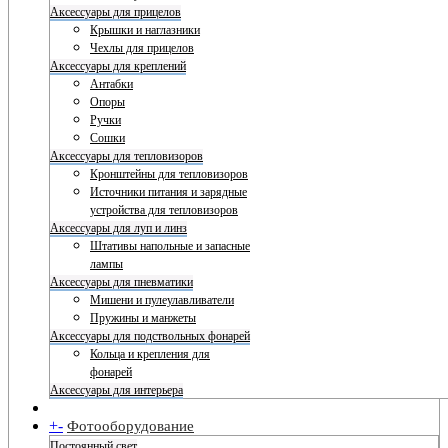
Аксессуары для прицелов
Крышки и наглазники
Чехлы для прицелов
Аксессуары для креплений
Антабки
Опоры
Ручки
Сошки
Аксессуары для тепловизоров
Кронштейны для тепловизоров
Источники питания и зарядные
устройства для тепловизоров
Аксессуары для луп и линз
Штативы напольные и запасные
лампы
Аксессуары для пневматики
Мишени и пулеулавливатели
Пружины и манжеты
Аксессуары для подствольных фонарей
Кольца и крепления для
фонарей
Аксессуары для интерьера
+
-
Фотооборудование
Постоянный свет