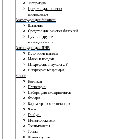
Литература
Средства для очистки
микроскопов
Аксессуары для биноклей
Штативы
Средства для очистки биноклей
Сумки и другие
принадлежности
Аксессуары для ПНВ
Источники питания
Маски и насадки
Микрофоны и пульты ДУ
Инфракрасные фонари
Разное
Компасы
Планетарии
Наборы для экспериментов
Фонари
Барометры и метеостанции
Часы
Глобусы
Металлоискатели
Экшн-камеры
Зонты
Фотоловушки