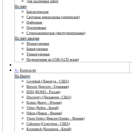
Для различных работ
По типу
Биологические
Световые микроскопы (оптические)
Цифровые
Портативные
Стереоскопические (инструментальные)
По типу насадки
Монокулярные
Бинокулярные
Тринокулярные
Подключение по USB (LCD экран)
+
-
Бинокли
По бренду
Levenhuk (Левенгук - США)
Bresser (Брессер - Германия)
БПЦ (КОМЗ - Россия)
Discovery (Дискавери - США)
Konus (Конус - Италия)
Veber (Вебер - Китай)
Nikon (Никон - Япония)
Vixen Optics (Виксен Оптикс - Япония)
Celestron (Селестрон - США)
Kromatech (Кроматек - Китай)