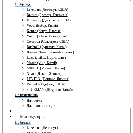
По бренду
Levenhuk (Левенгук. США)
Bresser (Брессер. Германия)
Discovery (Дискавери. США)
Veber (Вебер. Китай)
Konus (Конус. Италия)
Yukon (Юкон. Белоруссия)
Celestron (Селестрон. США)
Bushnell (Бушнелл. Китай)
Hawke (Хоук. Великобритания)
Leica (Лейка. Португалия)
Meade (Мид. Китай)
MINOX (Минокс. Китай)
Nikon (Никон. Япония)
PENTAX (Пентакс. Япония)
Redfield (Редфилд. США)
STURMAN (Штурман. Китай)
По назначению
Для детей
Для охоты и спорта
+
-
Монокуляры
По бренду
Levenhuk (Левенгук)