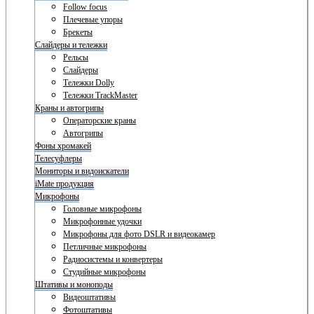
Follow focus
Плечевые упоры
Брекеты
Слайдеры и тележки
Рельсы
Слайдеры
Тележки Dolly
Тележки TrackMaster
Краны и автогрипы
Операторские краны
Автогрипы
Фоны хромакей
Телесуфлеры
Мониторы и видоискатели
iMate продукция
Микрофоны
Головные микрофоны
Микрофонные удочки
Микрофоны для фото DSLR и видеокамер
Петличные микрофоны
Радиосистемы и конвертеры
Студийные микрофоны
Штативы и моноподы
Видеоштативы
Фотоштативы