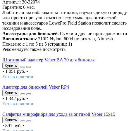
Артикул: 30-32074
Гарантия: 6 мес.
Любите ли вы наблюдать за птицами, изучать дикую природу
или просто прогуливаться по лесу, сумка для оптической
техники и аксессуаров LowePro Field Station позволит сделать
исследования боле..
Аксессуары для биноклей
: Сумки и другие принадлежности
Внешняя ткань
: 210D Nylon. 600d полиэстер, Airmesh
Показано с 1 по 5 из 5 (страниц: 1)
Рекомендуем также посмотреть
Штативный адаптер Veber BA 70 для бинокля
Купить
•
1 051 руб.
•
Есть в наличии
Адаптер для биноклей Veber RP4
Купить
•
1 342 руб.
•
Есть в наличии
Салфетка микрофибра для ухода за оптикой Veber 15x15
Купить
•
891 руб.
•
Есть в наличии