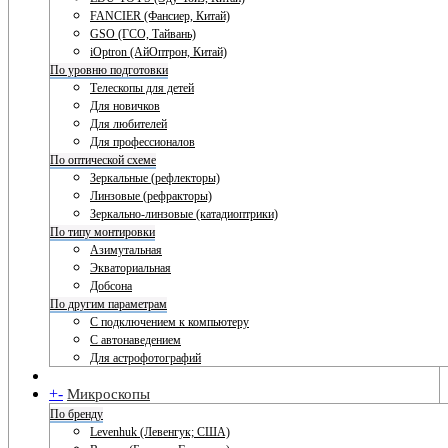
FANCIER (Фансиер, Китай)
GSO (ГСО, Тайвань)
iOptron (АйОптрон, Китай)
По уровню подготовки
Телескопы для детей
Для новичков
Для любителей
Для профессионалов
По оптической схеме
Зеркальные (рефлекторы)
Линзовые (рефракторы)
Зеркально-линзовые (катадиоптрики)
По типу монтировки
Азимутальная
Экваториальная
Добсона
По другим параметрам
С подключением к компьютеру
С автонаведением
Для астрофотографий
+
-
Микроскопы
По бренду
Levenhuk (Левенгук; США)