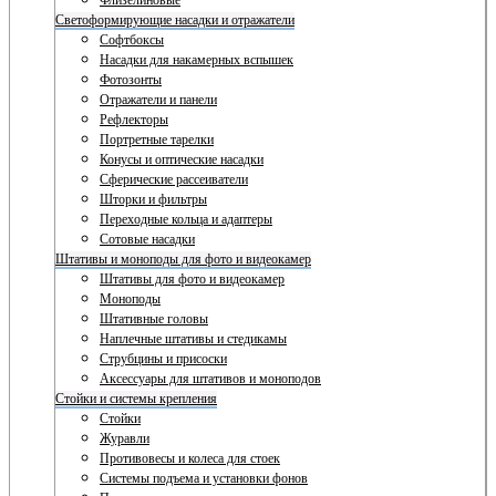
Флизелиновые
Светоформирующие насадки и отражатели
Софтбоксы
Насадки для накамерных вспышек
Фотозонты
Отражатели и панели
Рефлекторы
Портретные тарелки
Конусы и оптические насадки
Сферические рассеиватели
Шторки и фильтры
Переходные кольца и адаптеры
Сотовые насадки
Штативы и моноподы для фото и видеокамер
Штативы для фото и видеокамер
Моноподы
Штативные головы
Наплечные штативы и стедикамы
Струбцины и присоски
Аксессуары для штативов и моноподов
Стойки и системы крепления
Стойки
Журавли
Противовесы и колеса для стоек
Системы подъема и установки фонов