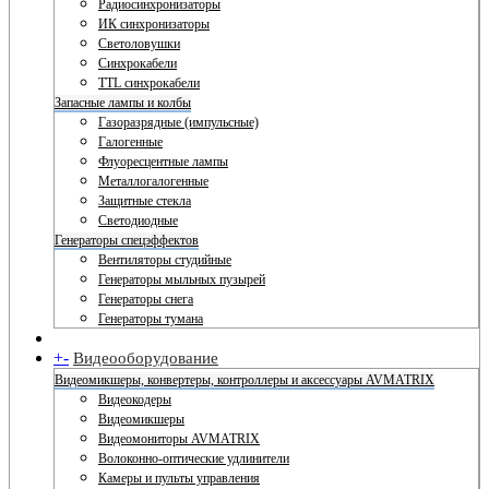
Радиосинхронизаторы
ИК синхронизаторы
Светоловушки
Синхрокабели
TTL синхрокабели
Запасные лампы и колбы
Газоразрядные (импульсные)
Галогенные
Флуоресцентные лампы
Металлогалогенные
Защитные стекла
Светодиодные
Генераторы спецэффектов
Вентиляторы студийные
Генераторы мыльных пузырей
Генераторы снега
Генераторы тумана
+
-
Видеооборудование
Видеомикшеры, конвертеры, контроллеры и аксессуары AVMATRIX
Видеокодеры
Видеомикшеры
Видеомониторы AVMATRIX
Волоконно-оптические удлинители
Камеры и пульты управления