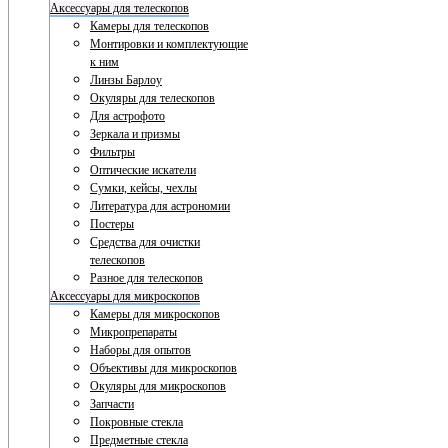
Аксессуары для телескопов
Камеры для телескопов
Монтировки и комплектующие
к ним
Линзы Барлоу
Окуляры для телескопов
Для астрофото
Зеркала и призмы
Фильтры
Оптические искатели
Сумки, кейсы, чехлы
Литература для астрономии
Постеры
Средства для очистки
телескопов
Разное для телескопов
Аксессуары для микроскопов
Камеры для микроскопов
Микропрепараты
Наборы для опытов
Объективы для микроскопов
Окуляры для микроскопов
Запчасти
Покровные стекла
Предметные стекла