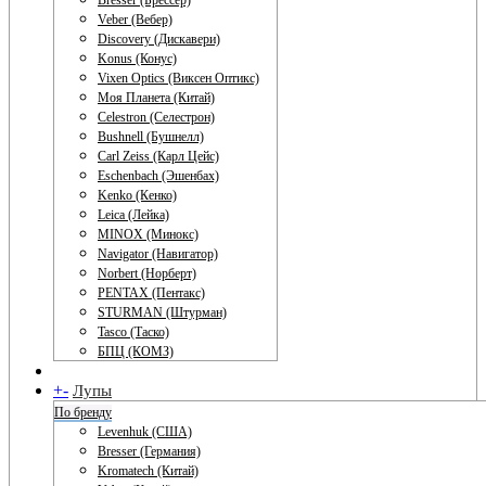
Bresser (Брессер)
Veber (Вебер)
Discovery (Дискавери)
Konus (Конус)
Vixen Optics (Виксен Оптикс)
Моя Планета (Китай)
Celestron (Селестрон)
Bushnell (Бушнелл)
Carl Zeiss (Карл Цейс)
Eschenbach (Эшенбах)
Kenko (Кенко)
Leica (Лейка)
MINOX (Минокс)
Navigator (Навигатор)
Norbert (Норберт)
PENTAX (Пентакс)
STURMAN (Штурман)
Tasco (Таско)
БПЦ (КОМЗ)
+
-
Лупы
По бренду
Levenhuk (США)
Bresser (Германия)
Kromatech (Китай)