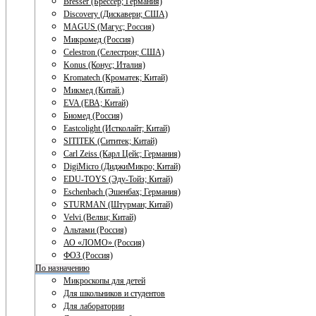
Bresser (Брессер; Германия)
Discovery (Дискавери; США)
MAGUS (Магус; Россия)
Микромед (Россия)
Celestron (Селестрон; США)
Konus (Конус; Италия)
Kromatech (Кроматек; Китай)
Микмед (Китай.)
EVA (ЕВА; Китай)
Биомед (Россия)
Eastcolight (Истколайт; Китай)
SITITEK (Сититек; Китай)
Carl Zeiss (Карл Цейс; Германия)
DigiMicro (ДиджиМикро; Китай)
EDU-TOYS (Эду-Тойз; Китай)
Eschenbach (Эшенбах; Германия)
STURMAN (Штурман; Китай)
Velvi (Велви; Китай)
Альтами (Россия)
АО «ЛОМО» (Россия)
ФОЗ (Россия)
По назначению
Микроскопы для детей
Для школьников и студентов
Для лаборатории