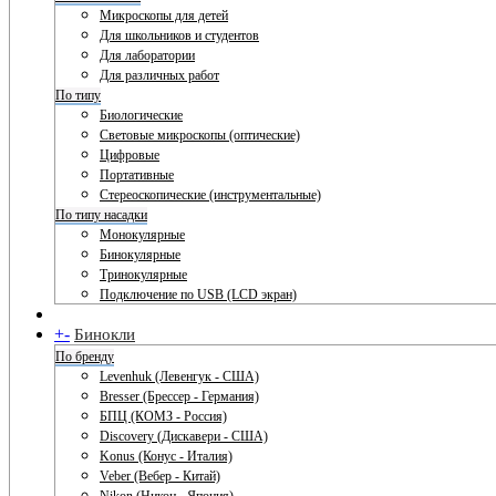
Микроскопы для детей
Для школьников и студентов
Для лаборатории
Для различных работ
По типу
Биологические
Световые микроскопы (оптические)
Цифровые
Портативные
Стереоскопические (инструментальные)
По типу насадки
Монокулярные
Бинокулярные
Тринокулярные
Подключение по USB (LCD экран)
+
-
Бинокли
По бренду
Levenhuk (Левенгук - США)
Bresser (Брессер - Германия)
БПЦ (КОМЗ - Россия)
Discovery (Дискавери - США)
Konus (Конус - Италия)
Veber (Вебер - Китай)