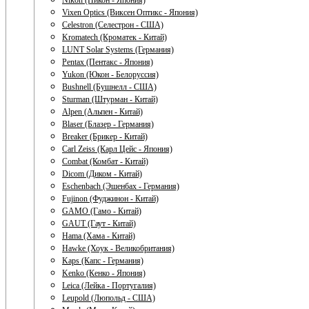
Nikon (Никон - Япония)
Vixen Optics (Виксен Оптикс - Япония)
Celestron (Селестрон - США)
Kromatech (Кроматек - Китай)
LUNT Solar Systems (Германия)
Pentax (Пентакс - Япония)
Yukon (Юкон - Белоруссия)
Bushnell (Бушнелл - США)
Sturman (Штурман - Китай)
Alpen (Альпен - Китай)
Blaser (Блазер - Германия)
Breaker (Брикер - Китай)
Carl Zeiss (Карл Цейс - Япония)
Combat (Комбат - Китай)
Dicom (Диком - Китай)
Eschenbach (Эшенбах - Германия)
Fujinon (Фуджинон - Китай)
GAMO (Гамо - Китай)
GAUT (Гаут - Китай)
Hama (Хама - Китай)
Hawke (Хоук - Великобритания)
Kaps (Капс - Германия)
Kenko (Кенко - Япония)
Leica (Лейка - Португалия)
Leupold (Люпольд - США)