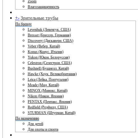
Zoom
Влагозащищенность
+
-
Зрительные трубы
По бренду
Levenhuk (Левенгук. США)
Bresser (Брессер. Германия)
Discovery (Дискавери. США)
Veber (Вебер. Китай)
Konus (Конус. Италия)
Yukon (Юкон. Белоруссия)
Celestron (Селестрон. США)
Bushnell (Бушнелл. Китай)
Hawke (Хоук. Великобритания)
Leica (Лейка. Португалия)
Meade (Мид. Китай)
MINOX (Минокс. Китай)
Nikon (Никон. Япония)
PENTAX (Пентакс. Япония)
Redfield (Редфилд. США)
STURMAN (Штурман. Китай)
По назначению
Для детей
Для охоты и спорта