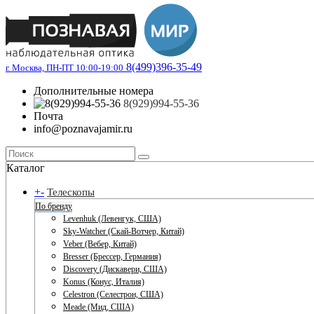
8(499)396-35-49
г. Москва, ПН-ПТ 10:00-19:00
Дополнительные номера
8(929)994-55-36
Почта
info@poznavajamir.ru
Каталог
+
-
Телескопы
По бренду
Levenhuk (Левенгук, США)
Sky-Watcher (Скай-Вотчер, Китай)
Veber (Вебер, Китай)
Bresser (Брессер, Германия)
Discovery (Дискавери, США)
Konus (Конус, Италия)
Celestron (Селестрон, США)
Meade (Мид, США)