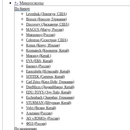
+
-
Микроскопы
По бренду
Levenhuk (Левенгук; США)
Bresser (Брессер; Германия)
Discovery (Дискавери; США)
MAGUS (Магус; Россия)
Микромед (Россия)
Celestron (Селестрон; США)
Konus (Конус; Италия)
Kromatech (Кроматек; Китай)
Микмед (Китай.)
EVA (ЕВА; Китай)
Биомед (Россия)
Eastcolight (Истколайт; Китай)
SITITEK (Сититек; Китай)
Carl Zeiss (Карл Цейс; Германия)
DigiMicro (ДиджиМикро; Китай)
EDU-TOYS (Эду-Тойз; Китай)
Eschenbach (Эшенбах; Германия)
STURMAN (Штурман; Китай)
Velvi (Велви; Китай)
Альтами (Россия)
АО «ЛОМО» (Россия)
ФОЗ (Россия)
По назначению