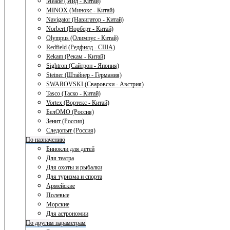
Meade (Мид - Китай)
MINOX (Минокс - Китай)
Navigator (Навигатор - Китай)
Norbert (Норберт - Китай)
Olympus (Олимпус - Китай)
Redfield (Редфилд - США)
Rekam (Рекам - Китай)
Sightron (Сайтрон - Япония)
Steiner (Штайнер - Германия)
SWAROVSKI (Сваровски - Австрия)
Tasco (Таско - Китай)
Vortex (Вортекс - Китай)
БелОМО (Россия)
Зенит (Россия)
Следопыт (Россия)
По назначению
Бинокли для детей
Для театра
Для охоты и рыбалки
Для туризма и спорта
Армейские
Полевые
Морские
Для астрономии
По другим параметрам