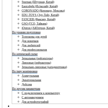
Sturman (Штурман, Китай)
Eastcolight (Истколайт, Китай)
CORONADO (Коронадо, Мексика)
EDU-TOYS (Эду-Тойз, Китай)
FANCIER (Фансиер, Китай)
GSO (ГСО, Тайвань)
iOptron (АйОптрон, Китай)
По уровню подготовки
Телескопы для детей
Для новичков
Для любителей
Для профессионалов
По оптической схеме
Зеркальные (рефлекторы)
Линзовые (рефракторы)
Зеркально-линзовые (катадиоптрики)
По типу монтировки
Азимутальная
Экваториальная
Добсона
По другим параметрам
С подключением к компьютеру
С автонаведением
Для астрофотографий