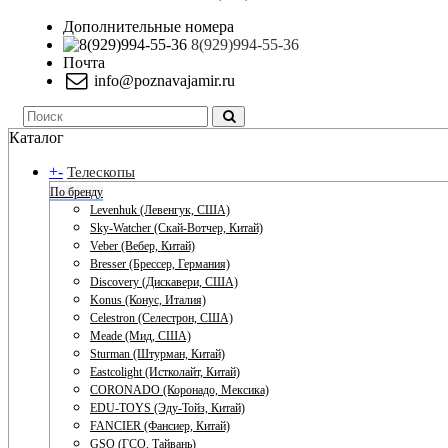
Дополнительные номера
8(929)994-55-36
Почта
info@poznavajamir.ru
Каталог
+
-
Телескопы
По бренду
Levenhuk (Левенгук, США)
Sky-Watcher (Скай-Вотчер, Китай)
Veber (Вебер, Китай)
Bresser (Брессер, Германия)
Discovery (Дискавери, США)
Konus (Конус, Италия)
Celestron (Селестрон, США)
Meade (Мид, США)
Sturman (Штурман, Китай)
Eastcolight (Истколайт, Китай)
CORONADO (Коронадо, Мексика)
EDU-TOYS (Эду-Тойз, Китай)
FANCIER (Фансиер, Китай)
GSO (ГСО, Тайвань)