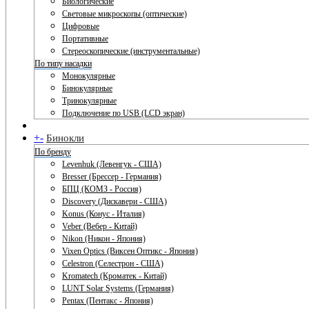
Биологические
Световые микроскопы (оптические)
Цифровые
Портативные
Стереоскопические (инструментальные)
По типу насадки
Монокулярные
Бинокулярные
Тринокулярные
Подключение по USB (LCD экран)
+
-
Бинокли
По бренду
Levenhuk (Левенгук - США)
Bresser (Брессер - Германия)
БПЦ (КОМЗ - Россия)
Discovery (Дискавери - США)
Konus (Конус - Италия)
Veber (Вебер - Китай)
Nikon (Никон - Япония)
Vixen Optics (Виксен Оптикс - Япония)
Celestron (Селестрон - США)
Kromatech (Кроматек - Китай)
LUNT Solar Systems (Германия)
Pentax (Пентакс - Япония)