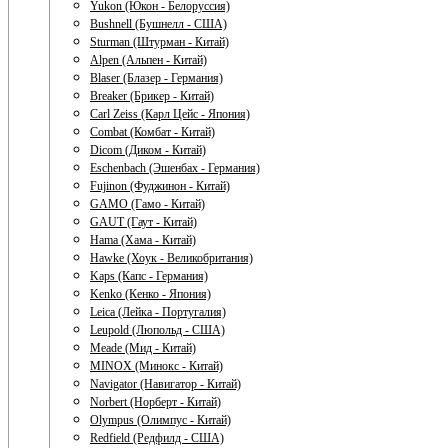
Yukon (Юкон - Белоруссия)
Bushnell (Бушнелл - США)
Sturman (Штурман - Китай)
Alpen (Альпен - Китай)
Blaser (Блазер - Германия)
Breaker (Брикер - Китай)
Carl Zeiss (Карл Цейс - Япония)
Combat (Комбат - Китай)
Dicom (Диком - Китай)
Eschenbach (Эшенбах - Германия)
Fujinon (Фуджинон - Китай)
GAMO (Гамо - Китай)
GAUT (Гаут - Китай)
Hama (Хама - Китай)
Hawke (Хоук - Великобритания)
Kaps (Капс - Германия)
Kenko (Кенко - Япония)
Leica (Лейка - Португалия)
Leupold (Люпольд - США)
Meade (Мид - Китай)
MINOX (Минокс - Китай)
Navigator (Навигатор - Китай)
Norbert (Норберт - Китай)
Olympus (Олимпус - Китай)
Redfield (Редфилд - США)