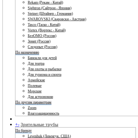
Rekam (Рекам - Китай)
Sightron (Сайтрон - Япония)
Steiner (Штайнер - Германия)
SWAROVSKI (Сваровски - Австрия)
Tasco (Таско - Китай)
Vortex (Вортекс - Китай)
БелОМО (Россия)
Зенит (Россия)
Следопыт (Россия)
По назначению
Бинокли для детей
Для театра
Для охоты и рыбалки
Для туризма и спорта
Армейские
Полевые
Морские
Для астрономии
По другим параметрам
Zoom
Влагозащищенность
+
-
Зрительные трубы
По бренду
Levenhuk (Левенгук. США)