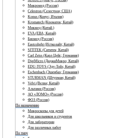
MAGUS (Магус; Россия)
Микромед (Россия)
Celestron (Селестрон; США)
Konus (Конус; Италия)
Kromatech (Кроматек; Китай)
Микмед (Китай.)
EVA (ЕВА; Китай)
Биомед (Россия)
Eastcolight (Истколайт; Китай)
SITITEK (Сититек; Китай)
Carl Zeiss (Карл Цейс; Германия)
DigiMicro (ДиджиМикро; Китай)
EDU-TOYS (Эду-Тойз; Китай)
Eschenbach (Эшенбах; Германия)
STURMAN (Штурман; Китай)
Velvi (Велви; Китай)
Альтами (Россия)
АО «ЛОМО» (Россия)
ФОЗ (Россия)
По назначению
Микроскопы для детей
Для школьников и студентов
Для лаборатории
Для различных работ
По типу