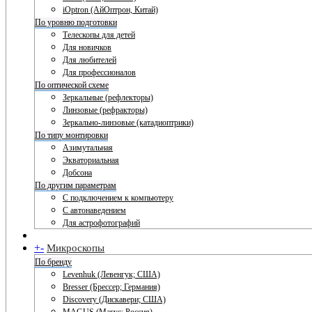
iOptron (АйОптрон, Китай)
По уровню подготовки
Телескопы для детей
Для новичков
Для любителей
Для профессионалов
По оптической схеме
Зеркальные (рефлекторы)
Линзовые (рефракторы)
Зеркально-линзовые (катадиоптрики)
По типу монтировки
Азимутальная
Экваториальная
Добсона
По другим параметрам
С подключением к компьютеру
С автонаведением
Для астрофотографий
+
-
Микроскопы
По бренду
Levenhuk (Левенгук; США)
Bresser (Брессер; Германия)
Discovery (Дискавери; США)