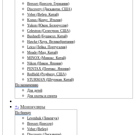
Bresser (Брессер. Германия)
Discovery (Дискавери. США)
Veber (Вебер. Китай)
Konus (Конус. Италия)
Yukon (Юкон. Белоруссия)
Celestron (Селестрон. США)
Bushnell (Бушнелл. Китай)
Hawke (Хоук. Великобритания)
Leica (Лейка. Португалия)
Meade (Мид. Китай)
MINOX (Минокс. Китай)
Nikon (Никон. Япония)
PENTAX (Пентакс. Япония)
Redfield (Редфилд. США)
STURMAN (Штурман. Китай)
По назначению
Для детей
Для охоты и спорта
+
-
Монокуляры
По бренду
Levenhuk (Левенгук)
Bresser (Брессер)
Veber (Вебер)
Discovery (Дискавери)