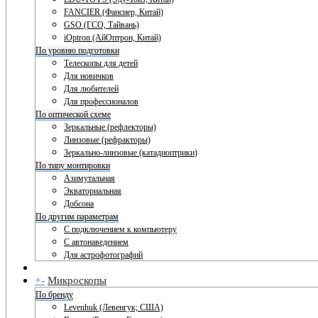
FANCIER (Фансиер, Китай)
GSO (ГСО, Тайвань)
iOptron (АйОптрон, Китай)
По уровню подготовки
Телескопы для детей
Для новичков
Для любителей
Для профессионалов
По оптической схеме
Зеркальные (рефлекторы)
Линзовые (рефракторы)
Зеркально-линзовые (катадиоптрики)
По типу монтировки
Азимутальная
Экваториальная
Добсона
По другим параметрам
С подключением к компьютеру
С автонаведением
Для астрофотографий
+
-
Микроскопы
По бренду
Levenhuk (Левенгук; США)