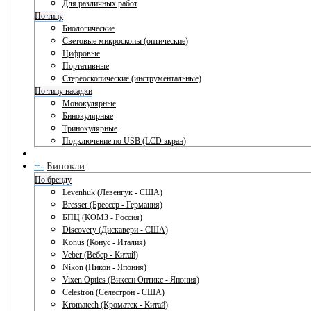
Для различных работ
По типу
Биологические
Световые микроскопы (оптические)
Цифровые
Портативные
Стереоскопические (инструментальные)
По типу насадки
Монокулярные
Бинокулярные
Тринокулярные
Подключение по USB (LCD экран)
+
-
Бинокли
По бренду
Levenhuk (Левенгук - США)
Bresser (Брессер - Германия)
БПЦ (КОМЗ - Россия)
Discovery (Дискавери - США)
Konus (Конус - Италия)
Veber (Вебер - Китай)
Nikon (Никон - Япония)
Vixen Optics (Виксен Оптикс - Япония)
Celestron (Селестрон - США)
Kromatech (Кроматек - Китай)