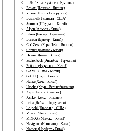
LUNT Solar Systems (Германия)
Pentax (Пентакс - Япония)
Yukon (Юкон - Белоруссия)
Bushnell (Бушнелл - США)
Sturman (Штурман - Китай)
Alpen (Альпен - Китай)
Blaser (Блазер - Германия)
Breaker (Брикер - Китай)
Carl Zeiss (Карл Цейс - Япония)
Combat (Комбат - Китай)
Dicom (Диком - Китай)
Eschenbach (Эшенбах - Германия)
Fujinon (Фуджинон - Китай)
GAMO (Гамо - Китай)
GAUT (Гаут - Китай)
Hama (Хама - Китай)
Hawke (Хоук - Великобритания)
Kaps (Капс - Германия)
Kenko (Кенко - Япония)
Leica (Лейка - Португалия)
Leupold (Люпольд - США)
Meade (Мид - Китай)
MINOX (Минокс - Китай)
Navigator (Навигатор - Китай)
Norbert (Норберт - Китай)