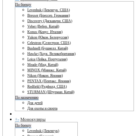
По бренду
Levenhuk (Левенгук. США)
Bresser (Брессер. Германия)
Discovery (Дискавери. США)
Veber (Вебер. Китай)
Konus (Конус. Италия)
Yukon (Юкон. Белоруссия)
Celestron (Селестрон. США)
Bushnell (Бушнелл. Китай)
Hawke (Хоук. Великобритания)
Leica (Лейка. Португалия)
Meade (Мид. Китай)
MINOX (Минокс. Китай)
Nikon (Никон. Япония)
PENTAX (Пентакс. Япония)
Redfield (Редфилд. США)
STURMAN (Штурман. Китай)
По назначению
Для детей
Для охоты и спорта
+
-
Монокуляры
По бренду
Levenhuk (Левенгук)