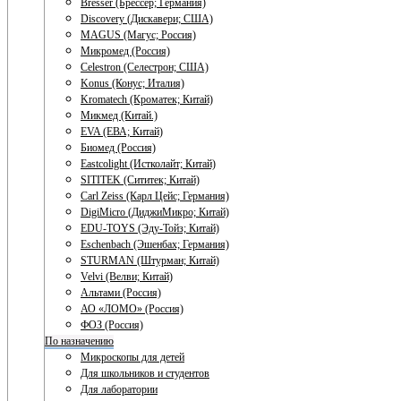
Bresser (Брессер; Германия)
Discovery (Дискавери; США)
MAGUS (Магус; Россия)
Микромед (Россия)
Celestron (Селестрон; США)
Konus (Конус; Италия)
Kromatech (Кроматек; Китай)
Микмед (Китай.)
EVA (ЕВА; Китай)
Биомед (Россия)
Eastcolight (Истколайт; Китай)
SITITEK (Сититек; Китай)
Carl Zeiss (Карл Цейс; Германия)
DigiMicro (ДиджиМикро; Китай)
EDU-TOYS (Эду-Тойз; Китай)
Eschenbach (Эшенбах; Германия)
STURMAN (Штурман; Китай)
Velvi (Велви; Китай)
Альтами (Россия)
АО «ЛОМО» (Россия)
ФОЗ (Россия)
По назначению
Микроскопы для детей
Для школьников и студентов
Для лаборатории