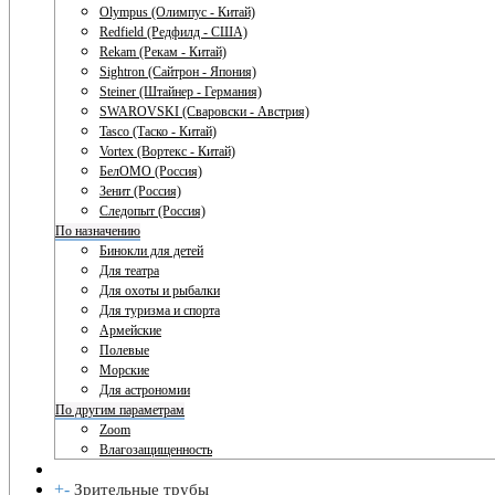
Olympus (Олимпус - Китай)
Redfield (Редфилд - США)
Rekam (Рекам - Китай)
Sightron (Сайтрон - Япония)
Steiner (Штайнер - Германия)
SWAROVSKI (Сваровски - Австрия)
Tasco (Таско - Китай)
Vortex (Вортекс - Китай)
БелОМО (Россия)
Зенит (Россия)
Следопыт (Россия)
По назначению
Бинокли для детей
Для театра
Для охоты и рыбалки
Для туризма и спорта
Армейские
Полевые
Морские
Для астрономии
По другим параметрам
Zoom
Влагозащищенность
+
-
Зрительные трубы