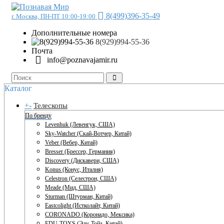
8(499)396-35-49
г. Москва, ПН-ПТ 10:00-19:00
Дополнительные номера
8(929)994-55-36
Почта
info@poznavajamir.ru
Каталог
+
-
Телескопы
По бренду
Levenhuk (Левенгук, США)
Sky-Watcher (Скай-Вотчер, Китай)
Veber (Вебер, Китай)
Bresser (Брессер, Германия)
Discovery (Дискавери, США)
Konus (Конус, Италия)
Celestron (Селестрон, США)
Meade (Мид, США)
Sturman (Штурман, Китай)
Eastcolight (Истколайт, Китай)
CORONADO (Коронадо, Мексика)
EDU-TOYS (Эду-Тойз, Китай)