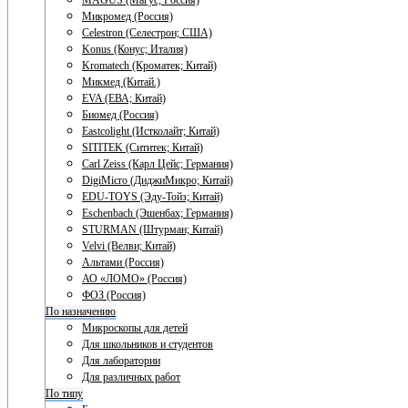
MAGUS (Магус; Россия)
Микромед (Россия)
Celestron (Селестрон; США)
Konus (Конус; Италия)
Kromatech (Кроматек; Китай)
Микмед (Китай.)
EVA (ЕВА; Китай)
Биомед (Россия)
Eastcolight (Истколайт; Китай)
SITITEK (Сититек; Китай)
Carl Zeiss (Карл Цейс; Германия)
DigiMicro (ДиджиМикро; Китай)
EDU-TOYS (Эду-Тойз; Китай)
Eschenbach (Эшенбах; Германия)
STURMAN (Штурман; Китай)
Velvi (Велви; Китай)
Альтами (Россия)
АО «ЛОМО» (Россия)
ФОЗ (Россия)
По назначению
Микроскопы для детей
Для школьников и студентов
Для лаборатории
Для различных работ
По типу