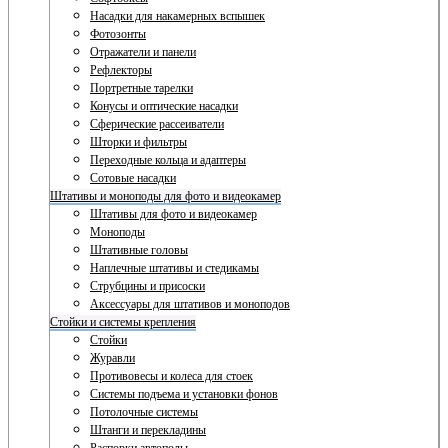
Насадки для накамерных вспышек
Фотозонты
Отражатели и панели
Рефлекторы
Портретные тарелки
Конусы и оптические насадки
Сферические рассеиватели
Шторки и фильтры
Переходные кольца и адаптеры
Сотовые насадки
Штативы и моноподы для фото и видеокамер
Штативы для фото и видеокамер
Моноподы
Штативные головы
Наплечные штативы и стедикамы
Струбцины и присоски
Аксессуары для штативов и моноподов
Стойки и системы крепления
Стойки
Журавли
Противовесы и колеса для стоек
Системы подъема и установки фонов
Потолочные системы
Штанги и перекладины