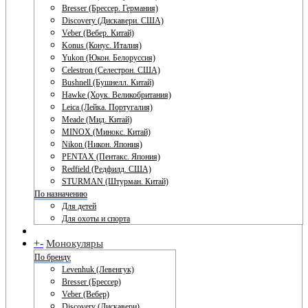
Bresser (Брессер. Германия)
Discovery (Дискавери. США)
Veber (Вебер. Китай)
Konus (Конус. Италия)
Yukon (Юкон. Белоруссия)
Celestron (Селестрон. США)
Bushnell (Бушнелл. Китай)
Hawke (Хоук. Великобритания)
Leica (Лейка. Португалия)
Meade (Мид. Китай)
MINOX (Минокс. Китай)
Nikon (Никон. Япония)
PENTAX (Пентакс. Япония)
Redfield (Редфилд. США)
STURMAN (Штурман. Китай)
По назначению
Для детей
Для охоты и спорта
+
-
Монокуляры
По бренду
Levenhuk (Левенгук)
Bresser (Брессер)
Veber (Вебер)
Discovery (Дискавери)