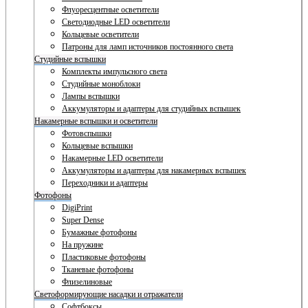
Флуоресцентные осветители
Светодиодные LED осветители
Кольцевые осветители
Патроны для ламп источников постоянного света
Студийные вспышки
Комплекты импульсного света
Студийные моноблоки
Лампы вспышки
Аккумуляторы и адаптеры для студийных вспышек
Накамерные вспышки и осветители
Фотовспышки
Кольцевые вспышки
Накамерные LED осветители
Аккумуляторы и адаптеры для накамерных вспышек
Переходники и адаптеры
Фотофоны
DigiPrint
Super Dense
Бумажные фотофоны
На пружине
Пластиковые фотофоны
Тканевые фотофоны
Флизелиновые
Светоформирующие насадки и отражатели
Софтбоксы