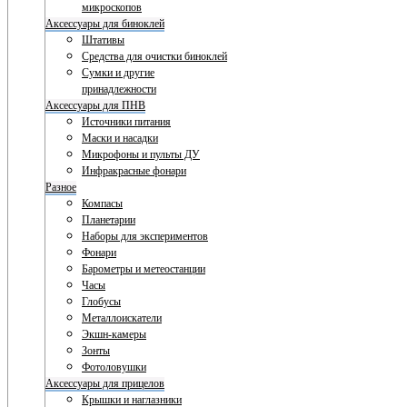
микроскопов
Аксессуары для биноклей
Штативы
Средства для очистки биноклей
Сумки и другие
принадлежности
Аксессуары для ПНВ
Источники питания
Маски и насадки
Микрофоны и пульты ДУ
Инфракрасные фонари
Разное
Компасы
Планетарии
Наборы для экспериментов
Фонари
Барометры и метеостанции
Часы
Глобусы
Металлоискатели
Экшн-камеры
Зонты
Фотоловушки
Аксессуары для прицелов
Крышки и наглазники