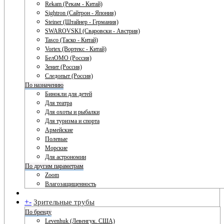
Rekam (Рекам - Китай)
Sightron (Сайтрон - Япония)
Steiner (Штайнер - Германия)
SWAROVSKI (Сваровски - Австрия)
Tasco (Таско - Китай)
Vortex (Вортекс - Китай)
БелОМО (Россия)
Зенит (Россия)
Следопыт (Россия)
По назначению
Бинокли для детей
Для театра
Для охоты и рыбалки
Для туризма и спорта
Армейские
Полевые
Морские
Для астрономии
По другим параметрам
Zoom
Влагозащищенность
+
-
Зрительные трубы
По бренду
Levenhuk (Левенгук. США)