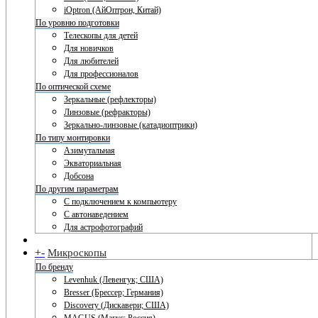
iOptron (АйОптрон, Китай)
По уровню подготовки
Телескопы для детей
Для новичков
Для любителей
Для профессионалов
По оптической схеме
Зеркальные (рефлекторы)
Линзовые (рефракторы)
Зеркально-линзовые (катадиоптрики)
По типу монтировки
Азимутальная
Экваториальная
Добсона
По другим параметрам
С подключением к компьютеру
С автонаведением
Для астрофотографий
+
-
Микроскопы
По бренду
Levenhuk (Левенгук; США)
Bresser (Брессер; Германия)
Discovery (Дискавери; США)