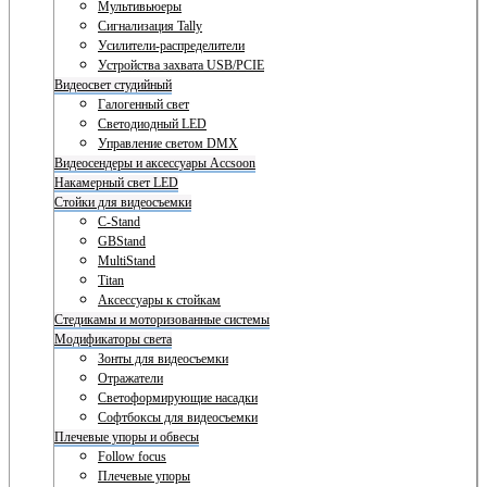
Мультивьюеры
Сигнализация Tally
Усилители-распределители
Устройства захвата USB/PCIE
Видеосвет студийный
Галогенный свет
Светодиодный LED
Управление светом DMX
Видеосендеры и аксессуары Accsoon
Накамерный свет LED
Стойки для видеосъемки
C-Stand
GBStand
MultiStand
Titan
Аксессуары к стойкам
Стедикамы и моторизованные системы
Модификаторы света
Зонты для видеосъемки
Отражатели
Светоформирующие насадки
Софтбоксы для видеосъемки
Плечевые упоры и обвесы
Follow focus
Плечевые упоры