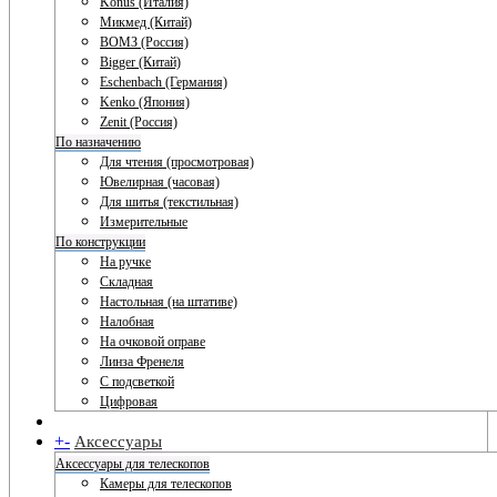
Konus (Италия)
Микмед (Китай)
ВОМЗ (Россия)
Bigger (Китай)
Eschenbach (Германия)
Kenko (Япония)
Zenit (Россия)
По назначению
Для чтения (просмотровая)
Ювелирная (часовая)
Для шитья (текстильная)
Измерительные
По конструкции
На ручке
Складная
Настольная (на штативе)
Налобная
На очковой оправе
Линза Френеля
С подсветкой
Цифровая
+
-
Аксессуары
Аксессуары для телескопов
Камеры для телескопов