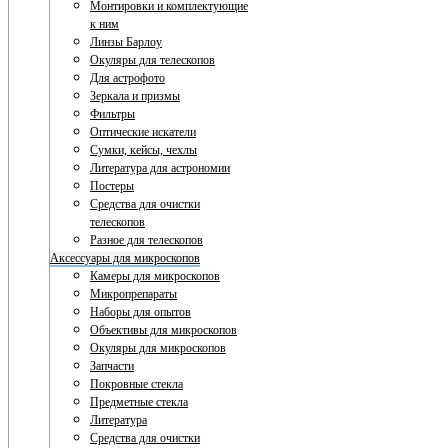
Монтировки и комплектующие
к ним
Линзы Барлоу
Окуляры для телескопов
Для астрофото
Зеркала и призмы
Фильтры
Оптические искатели
Сумки, кейсы, чехлы
Литература для астрономии
Постеры
Средства для очистки
телескопов
Разное для телескопов
Аксессуары для микроскопов
Камеры для микроскопов
Микропрепараты
Наборы для опытов
Объективы для микроскопов
Окуляры для микроскопов
Запчасти
Покровные стекла
Предметные стекла
Литература
Средства для очистки