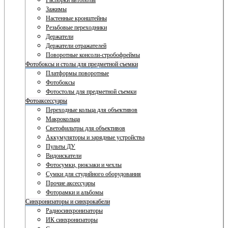
Распорки автополы
Зажимы
Настенные кронштейны
Резьбовые переходники
Держатели
Держатели отражателей
Поворотные консоли-стробофреймы
Фотобоксы и столы для предметной съемки
Платформы поворотные
Фотобоксы
Фотостолы для предметной съемки
Фотоаксессуары
Переходные кольца для объективов
Макрокольца
Светофильтры для объективов
Аккумуляторы и зарядные устройства
Пульты ДУ
Видоискатели
Фотосумки, рюкзаки и чехлы
Сумки для студийного оборудования
Прочие аксессуары
Фоторамки и альбомы
Синхронизаторы и синхрокабели
Радиосинхронизаторы
ИК синхронизаторы