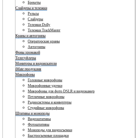
Брекеты
Слайдеры и тележки
Рельсы
Слайдеры
Тележки Dolly
Тележки TrackMaster
Краны и автогрипы
Операторские краны
Автогрипы
Фоны хромакей
Телесуфлеры
Мониторы и видоискатели
iMate продукция
Микрофоны
Головные микрофоны
Микрофонные удочки
Микрофоны для фото DSLR и видеокамер
Петличные микрофоны
Радиосистемы и конвертеры
Студийные микрофоны
Штативы и моноподы
Видеоштативы
Фотоштативы
Моноподы для видеосъемки
Быстросъемные площадки