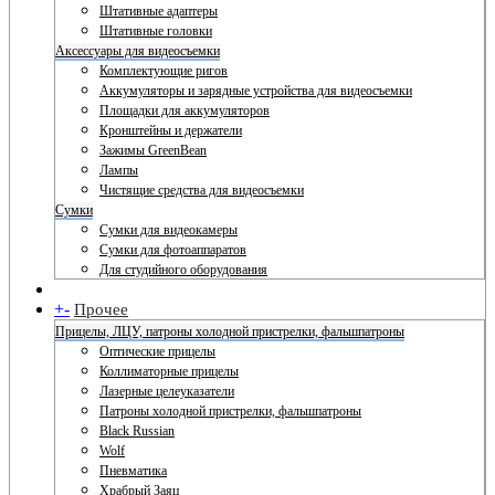
Штативные адаптеры
Штативные головки
Аксессуары для видеосъемки
Комплектующие ригов
Аккумуляторы и зарядные устройства для видеосъемки
Площадки для аккумуляторов
Кронштейны и держатели
Зажимы GreenBean
Лампы
Чистящие средства для видеосъемки
Сумки
Сумки для видеокамеры
Сумки для фотоаппаратов
Для студийного оборудования
+
-
Прочее
Прицелы, ЛЦУ, патроны холодной пристрелки, фальшпатроны
Оптические прицелы
Коллиматорные прицелы
Лазерные целеуказатели
Патроны холодной пристрелки, фальшпатроны
Black Russian
Wolf
Пневматика
Храбрый Заяц